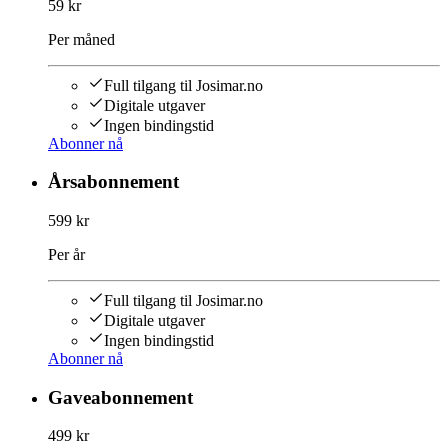
59 kr
Per måned
Full tilgang til Josimar.no
Digitale utgaver
Ingen bindingstid
Abonner nå
Årsabonnement
599 kr
Per år
Full tilgang til Josimar.no
Digitale utgaver
Ingen bindingstid
Abonner nå
Gaveabonnement
499 kr