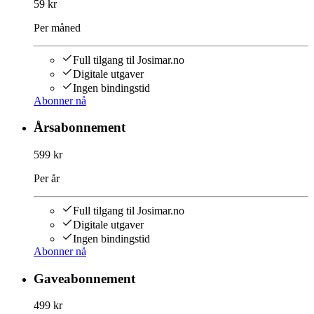
59 kr
Per måned
Full tilgang til Josimar.no
Digitale utgaver
Ingen bindingstid
Abonner nå
Årsabonnement
599 kr
Per år
Full tilgang til Josimar.no
Digitale utgaver
Ingen bindingstid
Abonner nå
Gaveabonnement
499 kr