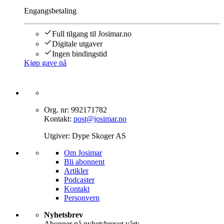
Engangsbetaling
Full tilgang til Josimar.no
Digitale utgaver
Ingen bindingstid
Kjøp gave nå
Org. nr: 992171782
Kontakt:
post@josimar.no
Utgiver: Dype Skoger AS
Om J‌osimar ‍ ​‍​‍‌‍
Bli abonnent​​​​‌ ‍ ​‍​‍‌‍ ‌ ​‍‌‍‍‌‌‍‌ ‌‍‍‌‌‍ ‍​‍​‍​ ‍‍​‍​‍‌ ​ ‌‍​‌‌‍ ‍‌‍‍‌‌ ‌​‌ ‍‌​‍ ‍‌‍‍‌‌‍ ​‍​‍​‍ ​​‍​‍‌‍‍​‌ ​‍‌‍‌‌‌‍‌‍​‍​‍​ ‍‍​‍​‍‌‍‍​‌ ‌​‌ ‌​‌ ​​‌ ​ ​ ‍‍​‍ ​‍ ‌‍‌‌‌‍‌​‌‍‍‌‌ ‌​​‍ ‍‌‍‍‌‌‍‌​‌‍​‌‌‍‌ ‌ ​‍‌‍​‌‌‍ ‍‌‍‍‍‌‍​‌‌‍ ‍‌ ​ ‌‍‌‌‌‍ ‍​‍ ‍‌‍​ ‌‍ ‌‍ ‌​‍ ‌‍‍‌‌‍ ‍‌ ‌​‌‍‌‌‌‍ ‍‌ ‌​​‍ ‌‍‌‌‌‍‌​‌‍‍‌‌ ‌​​‍ ‌‍ ‌‌‍ ‌‍‌​‌‍‌‌​ ‌‌ ​​‌ ​‍‌‍‌‌‌ ​ ‌‍‌‌‌‍ ‍‌ ‌​‌‍​‌‌ ‌​‌‍‍‌‌‍ ‌‍ ‍​ ‍ ‌‍‍‌‌‍‌​​ ‌‌‍‌‍‌‍ ‌‍ ‌ ‌​‌‍‌‌‌ ​‍​ ‍ ‌ ‌​‌ ‍‌‌ ​​‌‍‌‌​ ‌‌‍‌‍‌‍ ‌‍ ‌ ‌​‌‍‌‌‌ ​‍​ ‍ ‌ ​​‌‍​‌‌ ‌​‌‍‍​​ ‌‌‍​ ‌‍ ‌‍ ​‌ ‌‌‌‍ ‌‌‍ ‍‌ ​ ​‍‌‌​ ‌‌‌​​‍‌‌ ‌‍‍ ‌‍‌‌‌ ‍‌​‍‌‌​ ​ ‌​‌​​‍‌‌​ ​ ‌​‌​​‍‌‌​ ​‍​ ​‍‌‍​‍​ ‍‌‌‍​ ‌‍‌‍‌‍​ ​ ​‌​ ‌​‌‍​‍‌‍‌‍​ ‍​​ ‌‌‌‍​‍​‍‌‌​ ​‍​ ​‍​‍‌‌​ ‌‌‌​‌​​‍ ‍‌‍​ ‌‍ ‌‍ ​‌ ‌‌‌‍ ‌‌‍ ‍‌​‍‌‌ ‌​‌‍‌‌‌‍ ‌‌ ​ ​‍‌‌​ ‌‌‌​​‍‌‌ ‌‍‍ ‌‍‌‌‌ ‍‌​‍‌‌​ ​ ‌​‌​​‍‌‌​ ​ ‌​‌​​‍‌‌​ ​‍​ ​‍‌‍​‌‌‍‌‍​ ‌‍​ ‌​‌‍‌‌​ ‍‌‌‍‌​‌‍​‍​ ‌ ‌‍​‌​ ‌ ​ ​​​‍‌‌​ ​‍​ ​‍​‍‌‌​ ‌‌‌​‌​​‍ ‍‌‍‍‌‌ ‌​‌‍‌‌‌‍ ‌‌ ​ ​‍‌‌​ ‌‌‌​​‍‌‌ ‌‍‍ ‌‍‌‌‌ ‍‌​‍‌‌​ ​ ‌​‌​​‍‌‌​ ​ ‌​‌​​‍‌‌​ ​‍​ ​‍‌‍‌‌‌‍​‌‌‍‌‌​ ‌‍‌‍​‍‌‍‌‌‌‍‌‌‌‍‌‍‌‍​‍​ ‍​​ ​ ​ ​ ​‍‌‌​ ​‍​ ​‍​‍‌‌​ ‌‌‌​‌​​‍ ‍‌‍ ​‌‍​‌‌‍​‍‌‍‌‌‌‍ ​​ ‌‍​‍‌‍​‌‌ ​ ‌‍‌‌‌‌‌‌‌ ​‍‌‍ ​​ ‌‌‍‍​‌ ‌​‌ ‌​‌ ​​‌ ​ ​‍‌‌​ ​ ‌​​‌​‍‌‌​ ​‍‌​‌‍​‍‌‌​ ​‍‌​‌‍‌‍‌‌‌‍‌​‌‍‍‌‌ ‌​​‍ ‍‌‍‍‌‌‍‌​‌‍​‌‌‍‌ ‌ ​‍‌‍​‌‌‍ ‍‌‍‍‍‌‍​‌‌‍ ‍‌ ​ ‌‍‌‌‌‍ ‍​‍ ‍‌‍​ ‌‍ ‌‍ ‌​‍‌‍‌‍‍‌‌‍‌​​ ‌‌‍‌‍‌‍ ‌‍ ‌ ‌​‌‍‌‌‌ ​‍​‍‌‍‌ ‌​‌ ‍‌‌ ​​‌‍‌‌​ ‌‌‍‌‍‌‍ ‌‍ ‌ ‌​‌‍‌‌‌ ​‍​‍‌‍‌ ​​‌‍​‌‌ ‌​‌‍‍​​ ‌‌‍​ ‌‍ ‌‍ ​‌ ‌‌‌‍ ‌‌‍ ‍‌ ​ ​‍‌‌​ ‌‌‌​​‍‌‌ ‌‍‍ ‌‍‌‌‌ ‍‌​‍‌‌​ ​ ‌​‌​​‍‌‌​ ​ ‌​‌​​‍‌‌​ ​‍​ ​‍‌‍​‍​ ‍‌‌‍​ ‌‍‌‍‌‍​ ​ ​‌​ ‌​‌‍​‍‌‍‌‍​ ‍​​ ‌‌‌‍​‍​‍‌‌​ ​‍​ ​‍​‍‌‌​ ‌‌‌​‌​​‍ ‍‌‍​ ‌‍ ‌‍ ​‌ ‌‌‌‍ ‌‌‍ ‍‌​‍‌‌ ‌​‌‍‌‌‌‍ ‌‌ ​ ​‍‌‌​ ‌‌‌​​‍‌‌ ‌‍‍ ‌‍‌‌‌ ‍‌​‍‌‌​ ​ ‌​‌​​‍‌‌​ ​ ‌​‌​​‍‌‌​ ​‍​ ​‍‌‍​‌‌‍‌‍​ ‌‍​ ‌​‌‍‌‌​ ‍‌‌‍‌​‌‍​‍​ ‌ ‌‍​‌​ ‌ ​ ​​​‍‌‌​ ​‍​ ​‍​‍‌‌​ ‌‌‌​‌​​‍ ‍‌‍‍‌‌ ‌​‌‍‌‌‌‍ ‌‌ ​ ​‍‌‌​ ‌‌‌​​‍‌‌ ‌‍‍ ‌‍‌‌‌ ‍‌​‍‌‌​ ​ ‌​‌​​‍‌‌​ ​ ‌​‌​​‍‌‌​ ​‍​ ​‍‌‍‌‌‌‍​‌‌‍‌‌​ ‌‍‌‍​‍‌‍‌‌‌‍‌‌‌‍‌‍‌‍​‍​ ‍​​ ​ ​ ​ ​‍‌‌​ ​‍​ ​‍​‍‌‌​ ‌‌‌​‌​​‍ ‍‌‍ ​‌‍​‌‌‍​‍‌‍‌‌‌‍ ​​‍‌‍‌ ​​‌‍‌‌‌ ​‍‌ ​ ‌ ​​‌‍‌‌‌‍​ ‌ ‌​‌‍‍‌‌ ‌‍‌‍‌‌​ ‌‌ ​​‌ ‌‌‌‍​‍‌‍ ​‌‍‍‌‌ ​ ‌‍‍​‌‍‌‌‌‍‌​​‍​‍‌ ‌
Artikler
Podcaster
Kontakt
Personvern​​​​‌ ‍ ​‍​‍‌‍ ‌ ​‍‌‍‍‌‌‍‌ ‌‍‍‌‌‍ ‍​‍​‍​ ‍‍​‍​‍‌ ​ ‌‍​‌‌‍ ‍‌‍‍‌‌ ‌​‌ ‍‌​‍ ‍‌‍‍‌‌‍ ​‍​‍​‍ ​​‍​‍‌‍‍​‌ ​‍‌‍‌‌‌‍‌‍​‍​‍​ ‍‍​‍​‍‌‍‍​‌ ‌​‌ ‌​‌ ​​‌ ​ ​ ‍‍​‍ ​‍ ‌‍‌‌‌‍‌​‌‍‍‌‌ ‌​​‍ ‍‌‍‍‌‌‍‌​‌‍​‌‌‍‌ ‌ ​‍‌‍​‌‌‍ ‍‌‍‍‍‌‍​‌‌‍ ‍‌ ​ ‌‍‌‌‌‍ ‍​‍ ‍‌‍​ ‌‍ ‌‍ ‌​‍ ‌‍‍‌‌‍ ‍‌ ‌​‌‍‌‌‌‍ ‍‌ ‌​​‍ ‌‍‌‌‌‍‌​‌‍‍‌‌ ‌​​‍ ‌‍ ‌‌‍ ‌‍‌​‌‍‌‌​ ‌‌ ​​‌ ​‍‌‍‌‌‌ ​ ‌‍‌‌‌‍ ‍‌ ‌​‌‍​‌‌ ‌​‌‍‍‌‌‍ ‌‍ ‍​ ‍ ‌‍‍‌‌‍‌​​ ‌‌‍‌‍‌‍ ‌‍ ‌ ‌​‌‍‌‌‌ ​‍​ ‍ ‌ ‌​‌ ‍‌‌ ​​‌‍‌‌​ ‌‌‍‌‍‌‍ ‌‍ ‌ ‌​‌‍‌‌‌ ​‍​ ‍ ‌ ​​‌‍​‌‌ ‌​‌‍‍​​ ‌‌‍​ ‌‍ ‌‍ ​‌ ‌‌‌‍ ‌‌‍ ‍‌ ​ ​‍‌‌​ ‌‌‌​​‍‌‌ ‌‍‍ ‌‍‌‌‌ ‍‌​‍‌‌​ ​ ‌​‌​​‍‌‌​ ​ ‌​‌​​‍‌‌​ ​‍​ ​‍‌‍​‍​ ‍‌‌‍​ ‌‍‌‍‌‍​ ​ ​‌​ ‌​‌‍​‍‌‍‌‍​ ‍​​ ‌‌‌‍​‍​‍‌‌​ ​‍​ ​‍​‍‌‌​ ‌‌‌​‌​​‍ ‍‌‍​ ‌‍ ‌‍ ​‌ ‌‌‌‍ ‌‌‍ ‍‌​‍‌‌ ‌​‌‍‌‌‌‍ ‌‌ ​ ​‍‌‌​ ‌‌‌​​‍‌‌ ‌‍‍ ‌‍‌‌‌ ‍‌​‍‌‌​ ​ ‌​‌​​‍‌‌​ ​ ‌​‌​​‍‌‌​ ​‍​ ​‍‌‍​‌‌‍‌‍​ ‌‍​ ‌​‌‍‌‌​ ‍‌‌‍‌​‌‍​‍​ ‌ ‌‍​‌​ ‌ ​ ​​​‍‌‌​ ​‍​ ​‍​‍‌‌​ ‌‌‌​‌​​‍ ‍‌‍‍‌‌ ‌​‌‍‌‌‌‍ ‌‌ ​ ​‍‌‌​ ‌‌‌​​‍‌‌ ‌‍‍ ‌‍‌‌‌ ‍‌​‍‌‌​ ​ ‌​‌​​‍‌‌​ ​ ‌​‌​​‍‌‌​ ​‍​ ​‍​ ‌‌‌‍​ ‌‍‌​​ ​‍​ ‍‌​ ​‍​ ​‌‌‍‌​​ ‌‍‌‍‌‌​ ‌‌​ ‌‍​‍‌‌​ ​‍​ ​‍​‍‌‌​ ‌‌‌​‌​​‍ ‍‌‍ ​‌‍​‌‌‍​‍‌‍‌‌‌‍ ​​ ‌‍​‍‌‍​‌‌ ​ ‌‍‌‌‌‌‌‌‌ ​‍‌‍ ​​ ‌‌‍‍​‌ ‌​‌ ‌​‌ ​​‌ ​ ​‍‌‌​ ​ ‌​​‌​‍‌‌​ ​‍‌​‌‍​‍‌‌​ ​‍‌​‌‍‌‍‌‌‌‍‌​‌‍‍‌‌ ‌​​‍ ‍‌‍‍‌‌‍‌​‌‍​‌‌‍‌ ‌ ​‍‌‍​‌‌‍ ‍‌‍‍‍‌‍​‌‌‍ ‍‌ ​ ‌‍‌‌‌‍ ‍​‍ ‍‌‍​ ‌‍ ‌‍ ‌​‍‌‍‌‍‍‌‌‍‌​​ ‌‌‍‌‍‌‍ ‌‍ ‌ ‌​‌‍‌‌‌ ​‍​‍‌‍‌ ‌​‌ ‍‌‌ ​​‌‍‌‌​ ‌‌‍‌‍‌‍ ‌‍ ‌ ‌​‌‍‌‌‌ ​‍​‍‌‍‌ ​​‌‍​‌‌ ‌​‌‍‍​​ ‌‌‍​ ‌‍ ‌‍ ​‌ ‌‌‌‍ ‌‌‍ ‍‌ ​ ​‍‌‌​ ‌‌‌​​‍‌‌ ‌‍‍ ‌‍‌‌‌ ‍‌​‍‌‌​ ​ ‌​‌​​‍‌‌​ ​ ‌​‌​​‍‌‌​ ​‍​ ​‍‌‍​‍​ ‍‌‌‍​ ‌‍‌‍‌‍​ ​ ​‌​ ‌​‌‍​‍‌‍‌‍​ ‍​​ ‌‌‌‍​‍​‍‌‌​ ​‍​ ​‍​‍‌‌​ ‌‌‌​‌​​‍ ‍‌‍​ ‌‍ ‌‍ ​‌ ‌‌‌‍ ‌‌‍ ‍‌​‍‌‌ ‌​‌‍‌‌‌‍ ‌‌ ​ ​‍‌‌​ ‌‌‌​​‍‌‌ ‌‍‍ ‌‍‌‌‌ ‍‌​‍‌‌​ ​ ‌​‌​​‍‌‌​ ​ ‌​‌​​‍‌‌​ ​‍​ ​‍‌‍​‌‌‍‌‍​ ‌‍​ ‌​‌‍‌‌​ ‍‌‌‍‌​‌‍​‍​ ‌ ‌‍​‌​ ‌ ​ ​​​‍‌‌​ ​‍​ ​‍​‍‌‌​ ‌‌‌​‌​​‍ ‍‌‍‍‌‌ ‌​‌‍‌‌‌‍ ‌‌ ​ ​‍‌‌​ ‌‌‌​​‍‌‌ ‌‍‍ ‌‍‌‌‌ ‍‌​‍‌‌​ ​ ‌​‌​​‍‌‌​ ​ ‌​‌​​‍‌‌​ ​‍​ ​‍​ ‌‌‌‍​ ‌‍‌​​ ​‍​ ‍‌​ ​‍​ ​‌‌‍‌​​ ‌‍‌‍‌‌​ ‌‌​ ‌‍​‍‌‌​ ​‍​ ​‍​‍‌‌​ ‌‌‌​‌​​‍ ‍‌‍ ​‌‍​‌‌‍​‍‌‍‌‌‌‍ ​​‍‌‍‌ ​​‌‍‌‌‌ ​‍‌ ​ ‌ ​​‌‍‌‌‌‍​ ‌ ‌​‌‍‍‌‌ ‌‍‌‍‌‌​ ‌‌ ​​‌ ‌‌‌‍​‍‌‍ ​‌‍‍‌‌ ​ ‌‍‍​‌‍‌‌‌‍‌​​‍​‍‌ ‌
Nyhetsbrev
Abonner på nyhetsbrevet vårt: