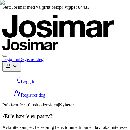
Støtt Josimar med valgfritt beløp!
Vipps: 84433
Logg inn
Registrer deg
Logg inn
Registrer deg
Publisert for
10 måneder siden
|
Nyheter
Ær’e hær’e er party?
Avbrutte kamper, helsefarlig hete, tomme tribuner, lav lokal interesse