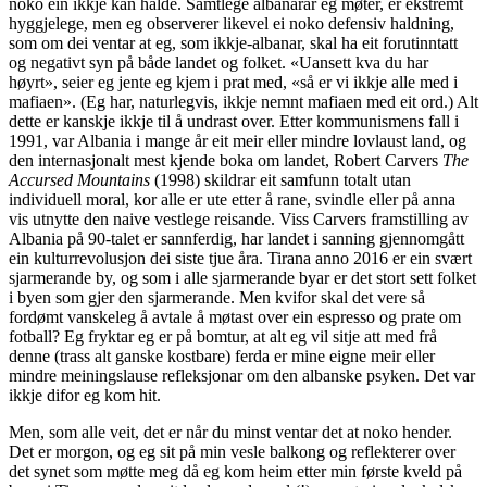
noko ein ikkje kan halde. Samtlege albanarar eg møter, er ekstremt
hyggjelege, men eg observerer likevel ei noko defensiv haldning,
som om dei ventar at eg, som ikkje-albanar, skal ha eit forutinntatt
og negativt syn på både landet og folket. «Uansett kva du har
høyrt», seier eg jente eg kjem i prat med, «så er vi ikkje alle med i
mafiaen». (Eg har, naturlegvis, ikkje nemnt mafiaen med eit ord.) Alt
dette er kanskje ikkje til å undrast over. Etter kommunismens fall i
1991, var Albania i mange år eit meir eller mindre lovlaust land, og
den internasjonalt mest kjende boka om landet, Robert Carvers
The
Accursed Mountains
(1998) skildrar eit samfunn totalt utan
individuell moral, kor alle er ute etter å rane, svindle eller på anna
vis utnytte den naive vestlege reisande. Viss Carvers framstilling av
Albania på 90-talet er sannferdig, har landet i sanning gjennomgått
ein kulturrevolusjon dei siste tjue åra. Tirana anno 2016 er ein svært
sjarmerande by, og som i alle sjarmerande byar er det stort sett folket
i byen som gjer den sjarmerande. Men kvifor skal det vere så
fordømt vanskeleg å avtale å møtast over ein espresso og prate om
fotball? Eg fryktar eg er på bomtur, at alt eg vil sitje att med frå
denne (trass alt ganske kostbare) ferda er mine eigne meir eller
mindre meiningslause refleksjonar om den albanske psyken. Det var
ikkje difor eg kom hit.
Men, som alle veit, det er når du minst ventar det at noko hender.
Det er morgon, og eg sit på min vesle balkong og reflekterer over
det synet som møtte meg då eg kom heim etter min første kveld på