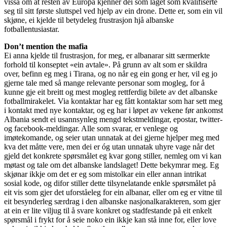
vissa om at resten av Europa kjenner dei som laget som kvalifiserte
seg til sitt første sluttspel ved hjelp av ein drone. Dette er, som ein vil
skjøne, ei kjelde til betydeleg frustrasjon hjå albanske
fotballentusiastar.
Don’t mention the mafia
Ei anna kjelde til frustrasjon, for meg, er albanarar sitt særmerkte
forhold til konseptet «ein avtale». På grunn av alt som er skildra
over, befinn eg meg i Tirana, og no når eg ein gong er her, vil eg jo
gjerne tale med så mange relevante personar som mogleg, for å
kunne gje eit breitt og mest mogleg rettferdig bilete av det albanske
fotballmirakelet. Via kontaktar har eg fått kontaktar som har sett meg
i kontakt med nye kontaktar, og eg har i løpet av vekene før ankomst
Albania sendt ei usannsynleg mengd tekstmeldingar, epostar, twitter-
og facebook-meldingar. Alle som svarar, er venlege og
imøtekomande, og seier utan unnatak at dei gjerne hjelper meg med
kva det måtte vere, men dei er óg utan unnatak uhyre vage når det
gjeld det konkrete spørsmålet eg kvar gong stiller, nemleg om vi kan
møtast og tale om det albanske landslaget! Dette bekymrar meg. Eg
skjønar ikkje om det er eg som mistolkar ein eller annan intrikat
sosial kode, og difor stiller dette tilsynelatande enkle spørsmålet på
eit vis som gjer det uforståeleg for ein albanar, eller om eg er vitne til
eit besynderleg særdrag i den albanske nasjonalkarakteren, som gjer
at ein er lite viljug til å svare konkret og stadfestande på eit enkelt
spørsmål i frykt for å seie noko ein ikkje kan stå inne for, eller love