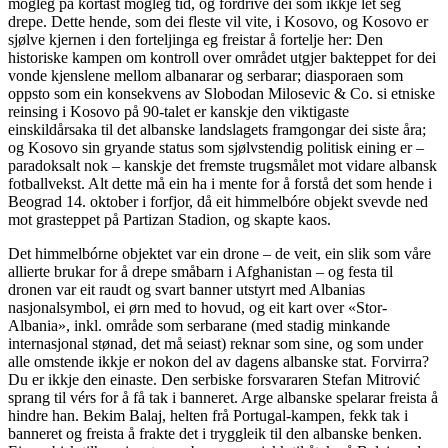
mogleg på kortast mogleg tid, og fordrive dei som ikkje lét seg
drepe. Dette hende, som dei fleste vil vite, i Kosovo, og Kosovo er
sjølve kjernen i den forteljinga eg freistar å fortelje her: Den
historiske kampen om kontroll over området utgjer bakteppet for dei
vonde kjenslene mellom albanarar og serbarar; diasporaen som
oppsto som ein konsekvens av Slobodan Milosevic & Co. si etniske
reinsing i Kosovo på 90-talet er kanskje den viktigaste
einskildårsaka til det albanske landslagets framgongar dei siste åra;
og Kosovo sin gryande status som sjølvstendig politisk eining er –
paradoksalt nok – kanskje det fremste trugsmålet mot vidare albansk
fotballvekst. Alt dette må ein ha i mente for å forstå det som hende i
Beograd 14. oktober i forfjor, då eit himmelbóre objekt svevde ned
mot grasteppet på Partizan Stadion, og skapte kaos.
Det himmelbórne objektet var ein drone – de veit, ein slik som våre
allierte brukar for å drepe småbarn i Afghanistan – og festa til
dronen var eit raudt og svart banner utstyrt med Albanias
nasjonalsymbol, ei ørn med to hovud, og eit kart over «Stor-
Albania», inkl. område som serbarane (med stadig minkande
internasjonal stønad, det må seiast) reknar som sine, og som under
alle omstende ikkje er nokon del av dagens albanske stat. Forvirra?
Du er ikkje den einaste. Den serbiske forsvararen Stefan Mitrović
sprang til vérs for å få tak i banneret. Arge albanske spelarar freista å
hindre han. Bekim Balaj, helten frå Portugal-kampen, fekk tak i
banneret og freista å frakte det i tryggleik til den albanske benken.