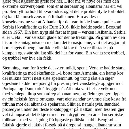
gjere fyllestgjerande greie for her. Difor må vi nøye oss med den
ekstreme kortversjonen, som er at serbarar og albanarar har eit, vel,
problemfylt forhold til kvarandre, og at dette problemfylte forholdet
óg kan få konsekvensar på fotballbanen. Ein av desse
konsekvensane var at Albania, før dei vart trekte i same pulje som
Serbia i kvalifiseringa for Euro 2016, ikkje hadde spela i Beograd
sidan 1967. Ein kan trygt slå fast at ingen – verken i Albania, Serbia
eller Uefa – var særskilt glade for denne trekninga. På grunn av den
historiske antagonismen mellom dei to nasjonane, vart det avgjort at
bortelagets tilhengjarar ikkje ville få lov til å vere til stades på
kampen og støtte sitt lag slik dei har for vane. Ein venta seg trøbbel,
og trøbbel var kva ein fekk.
Stemninga var, for å seie det svært mildt, spent. Vertane hadde starta
kvalifiseringa med skuffande 1-1 borte mot Armenia, ein kamp kor
dei utlikna først i nest-siste speleminutt, og trong sårt ein siger.
Gjestane hadde fire poeng frå presumptivt vanskelege oppgjer mot
Portugal og Danmark å byggje på. Albania vart helste velkomen
med venlege tilrop som «drep albanarane», og fleire gonger i løpet
av ein hektisk første omgang, vart gjenstandar av ymse slag kasta frå
tribuna mot dei albanske spelarane. Slikt er, naturlegvis, standard
prosedyre under dei fleste lokaloppgjer på Balkan, men lesaren gjer
vel i å hugse at det ikkje er meir enn drygt femten år sidan serbiske
militsar – med velsigning frå høgaste politiske hald i Beograd –
faktisk gjorde eit aktivt forsøk på å drepe så mange albanarar som