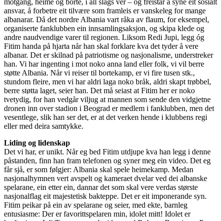
motgang, heime og borte, i all slags vér – og freistar å syne eit sosialt
ansvar, å forbetre eit tilvære som framleis er vanskeleg for mange
albanarar. Då det nordre Albania vart råka av flaum, for eksempel,
organiserte fanklubben ein innsamlingsaksjon, og skipa klede og
andre naudvendige varer til regionen. Liksom Redi Jupi, legg óg
Fitim handa på hjarta når han skal forklare kva det tyder å vere
albanar. Det er skilnad på patriotisme og nasjonalisme, understreker
han. Vi har ingenting i mot noko anna land eller folk, vi vil berre
støtte Albania. Når vi reiser til bortekamp, er vi fire tusen stk.,
stundom fleire, men vi har aldri laga noko bråk, aldri skapt trøbbel,
berre støtta laget, seier han. Det må seiast at Fitim her er noko
tvetydig, for han vedgår viljug at mannen som sende den vidgjetne
dronen inn over stadion i Beograd er medlem i fanklubben, men det
vesentlege, slik han ser det, er at det verken hende i klubbens regi
eller med deira samtykke.
Liding og lidenskap
Det vi har, er unikt. Når eg bed Fitim utdjupe kva han legg i denne
påstanden, finn han fram telefonen og syner meg ein video. Det eg
får sjå, er som følgjer: Albania skal spele heimekamp. Medan
nasjonalhymnen vert avspelt og kameraet dvelar ved dei albanske
spelarane, ein etter ein, dannar det som skal vere verdas største
nasjonalflag eit majestetisk bakteppe. Det er eit imponerande syn.
Fitim peikar på ein av spelarane og seier, med ekte, barnleg
entusiasme: Der er favorittspelaren min, idolet mitt! Idolet er