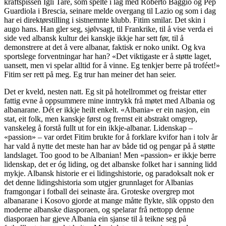
kraftspissen Igli Tare, som spelte i lag med Roberto Baggio og Pep
Guardiola i Brescia, seinare melde overgang til Lazio og som i dag
har ei direktørstilling i sistnemnte klubb. Fitim smilar. Det skin i
augo hans. Han gler seg, sjølvsagt, til Frankrike, til å vise verda ei
side ved albansk kultur dei kanskje ikkje har sett før, til å
demonstrere at det å vere albanar, faktisk er noko unikt. Og kva
sportslege forventningar har han? «Det viktigaste er å støtte laget,
uansett, men vi spelar alltid for å vinne. Eg tenkjer berre på troféet!»
Fitim ser rett på meg. Eg trur han meiner det han seier.
Det er kveld, nesten natt. Eg sit på hotellrommet og freistar etter
fattig evne å oppsummere mine inntrykk frå møtet med Albania og
albanarane. Dét er ikkje heilt enkelt. «Albania» er ein nasjon, ein
stat, eit folk, men kanskje først og fremst eit abstrakt omgrep,
vanskeleg å forstå fullt ut for ein ikkje-albanar. Lidenskap –
«passion» – var ordet Fitim brukte for å forklare kvifor han i tolv år
har vald å nytte det meste han har av både tid og pengar på å støtte
landslaget. Too good to be Albanian! Men «passion» er ikkje berre
lidenskap, det er óg liding, og det albanske folket har i sanning lidd
mykje. Albansk historie er ei lidingshistorie, og paradoksalt nok er
det denne lidingshistoria som utgjer grunnlaget for Albanias
framgongar i fotball dei seinaste åra. Groteske overgrep mot
albanarane i Kosovo gjorde at mange måtte flykte, slik oppsto den
moderne albanske diasporaen, og spelarar frå nettopp denne
diasporaen har gjeve Albania ein sjanse til å teikne seg på