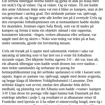
Ein serbisk tilhengjar storma banen og gjekk til åtak på Balaj med
ein stol(!) Og så vidare. Og så vidare. Og så vidare. Til sist hadde
den arme Atkinson ikkje anna val enn å blåse av kampen, utan at det
roa gemyttane i særleg grad. Dei stridande partane var, sjølvsagt,
ueinige om alt, og begge sette alle krefter inn på å overtyde Uefa og
den europeiske fotballopinionen om at motstandaren hadde skulda
for skandalen. Josimars eigen Saša Ibrulj, som var til stades på
kampen og freista å innta ein objektiv ståstad i sine rapportar,
konstaterer lakonisk: «Ingen, verken albanarar eller serbarar, var
nøgde med det eg skreiv.» Noko som truleg var teikn på at han,
under omstenda, gjorde ein forvitneleg innsats.
Uefa sitt forsøk på å opptre med salomonisk visdom i saka var
nøyaktig så latterleg som vi har lært oss å vente frå fotballens
styrande organ. Dei tilkjente Serbia sigeren 3-0 – det var, trass alt,
ein albansk tilhengjar som hadde sendt dronen inn over stadion –
men trekte samstundes óg serbarane tre poeng for
heimepublikummet (og dei serbiske spelarane) si rolle i kaoset som
oppsto. Ingen av partane var, sjølvsagt, nøgde med denne avgjerda,
og begge klaga til Idrettens Voldgiftsdomstol i Lausanne. Den
serbiske klagen vart avvist, medan den albanske fekk delvis
medhald, og plutseleg var det Albania som hadde «vunne» kampen
3-0! Utan desse tre poenga ville laget hamna bak Danmark på den
endelege tabellen i pulje I, og resultatet er at albanarane reiser til
Frankrike med kjensla av å ha utført ei minneverdig bragd, men óg i