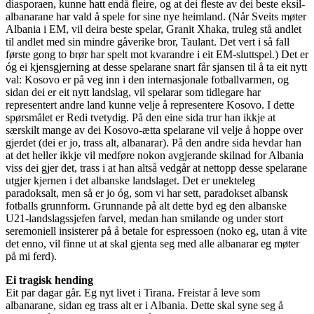
diasporaen, kunne hatt endå fleire, og at dei fleste av dei beste eksil-
albanarane har vald å spele for sine nye heimland. (Når Sveits møter
Albania i EM, vil deira beste spelar, Granit Xhaka, truleg stå andlet
til andlet med sin mindre gåverike bror, Taulant. Det vert i så fall
første gong to brør har spelt mot kvarandre i eit EM-sluttspel.) Det er
óg ei kjensgjerning at desse spelarane snart får sjansen til å ta eit nytt
val: Kosovo er på veg inn i den internasjonale fotballvarmen, og
sidan dei er eit nytt landslag, vil spelarar som tidlegare har
representert andre land kunne velje å representere Kosovo. I dette
spørsmålet er Redi tvetydig. På den eine sida trur han ikkje at
særskilt mange av dei Kosovo-ætta spelarane vil velje å hoppe over
gjerdet (dei er jo, trass alt, albanarar). På den andre sida hevdar han
at det heller ikkje vil medføre nokon avgjerande skilnad for Albania
viss dei gjer det, trass i at han altså vedgår at nettopp desse spelarane
utgjer kjernen i det albanske landslaget. Det er unekteleg
paradoksalt, men så er jo óg, som vi har sett, paradokset albansk
fotballs grunnform. Grunnande på alt dette byd eg den albanske
U21-landslagssjefen farvel, medan han smilande og under stort
seremoniell insisterer på å betale for espressoen (noko eg, utan å vite
det enno, vil finne ut at skal gjenta seg med alle albanarar eg møter
på mi ferd).
Ei tragisk hending
Eit par dagar går. Eg nyt livet i Tirana. Freistar å leve som
albanarane, sidan eg trass alt er i Albania. Dette skal syne seg å