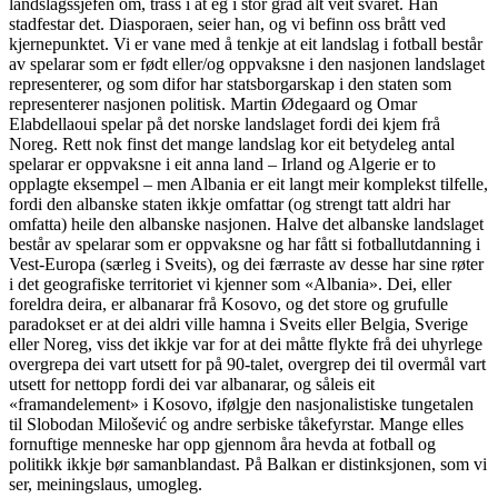
landslagssjefen om, trass i at eg i stor grad alt veit svaret. Han
stadfestar det. Diasporaen, seier han, og vi befinn oss brått ved
kjernepunktet. Vi er vane med å tenkje at eit landslag i fotball består
av spelarar som er født eller/og oppvaksne i den nasjonen landslaget
representerer, og som difor har statsborgarskap i den staten som
representerer nasjonen politisk. Martin Ødegaard og Omar
Elabdellaoui spelar på det norske landslaget fordi dei kjem frå
Noreg. Rett nok finst det mange landslag kor eit betydeleg antal
spelarar er oppvaksne i eit anna land – Irland og Algerie er to
opplagte eksempel – men Albania er eit langt meir komplekst tilfelle,
fordi den albanske staten ikkje omfattar (og strengt tatt aldri har
omfatta) heile den albanske nasjonen. Halve det albanske landslaget
består av spelarar som er oppvaksne og har fått si fotballutdanning i
Vest-Europa (særleg i Sveits), og dei færraste av desse har sine røter
i det geografiske territoriet vi kjenner som «Albania». Dei, eller
foreldra deira, er albanarar frå Kosovo, og det store og grufulle
paradokset er at dei aldri ville hamna i Sveits eller Belgia, Sverige
eller Noreg, viss det ikkje var for at dei måtte flykte frå dei uhyrlege
overgrepa dei vart utsett for på 90-talet, overgrep dei til overmål vart
utsett for nettopp fordi dei var albanarar, og såleis eit
«framandelement» i Kosovo, ifølgje den nasjonalistiske tungetalen
til Slobodan Milošević og andre serbiske tåkefyrstar. Mange elles
fornuftige menneske har opp gjennom åra hevda at fotball og
politikk ikkje bør samanblandast. På Balkan er distinksjonen, som vi
ser, meiningslaus, umogleg.