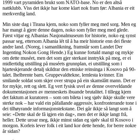
1999 vart pyramiden brukt som NATO-base. No er den altså
nattklubb. Viss det ikkje har kome klart nok fram før: Albania er eit
merkverdig land.
Min siste dag i Tirana kjem, noko som fyller meg med sorg. Men eg
har mangt å gjere denne dagen, noko som fyller meg med glede.
Først vitjar eg Albanias Nasjonalmuseum for historie, noko eg synst
passar seg, ettersom Albania lét til å ha meir historie enn dei fleste
andre land. (Noreg, i samanlikning, framstår som Landet Der
Ingenting Nokon Gong Hende.) Eg kunne fortald mangt og mykje
om dette muséet, men det som gjer sterkast inntrykk på meg, er ei
midlertidig utstilling på muséets grunnplan, ei utstilling som i
hjarteskjerande detalj skildrar den etniske reinsinga i Kosovo på 90-
talet. Ihelbrente barn. Gruppevaldtekne, lemlesta kvinner. Ein
smilande soldat som skjer over strupa på ein skamslått mann. Det er
for mykje, rett og slett. Eg vert fysisk uvel av denne overveldande
dokumentasjonen av menneskets ibuande brutalitet. I tillegg kjem
det faktum at kuratoren – som om bileta i seg sjølv ikkje skulle vere
sterke nok – har vald ein påfallande aggressiv, konfronterande tone i
dei tilhøyrande informasjonstekstane. Dei går ikkje så langt som å
seie: «Dette skal de få igjen ein dag», men det er ikkje langt frå,
heller. Dette uroar meg, ikkje minst sidan eg sjølv skal til Kosovo i
morgon. Korleis lever folk i eit land kor dette hende, for berre nokre
år sidan?