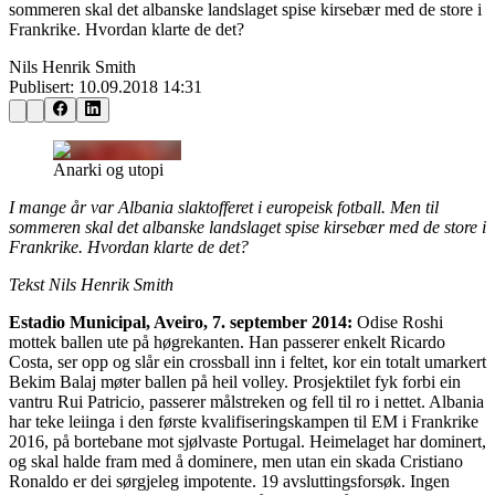
sommeren skal det albanske landslaget spise kirsebær med de store i
Frankrike. Hvordan klarte de det?
Nils Henrik Smith
Publisert:
10.09.2018 14:31
Anarki og utopi
I mange år var Albania slaktofferet i europeisk fotball. Men til
sommeren skal det albanske landslaget spise kirsebær med de store i
Frankrike. Hvordan klarte de det?
Tekst Nils Henrik Smith
Estadio Municipal, Aveiro, 7. september 2014:
Odise Roshi
mottek ballen ute på høgrekanten. Han passerer enkelt Ricardo
Costa, ser opp og slår ein crossball inn i feltet, kor ein totalt umarkert
Bekim Balaj møter ballen på heil volley. Prosjektilet fyk forbi ein
vantru Rui Patricio, passerer målstreken og fell til ro i nettet. Albania
har teke leiinga i den første kvalifiseringskampen til EM i Frankrike
2016, på bortebane mot sjølvaste Portugal. Heimelaget har dominert,
og skal halde fram med å dominere, men utan ein skada Cristiano
Ronaldo er dei sørgjeleg impotente. 19 avsluttingsforsøk. Ingen