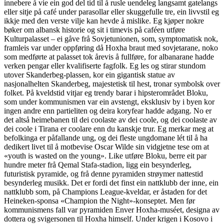
innebere å vie ein god del tid til å rusle uendeleg langsamt gatelangs
eller sitje på café under parasollar eller skuggefulle tre, ein livvstil eg
ikkje med den verste vilje kan hevde å mislike. Eg kjøper nokre
bøker om albansk historie og sit i timevis på caféen utføre
Kulturpalasset – ei gåve frå Sovjetunionen, som, symptomatisk nok,
framleis var under oppføring då Hoxha braut med sovjetarane, noko
som medførte at palasset tok årevis å fullføre, for albanarane hadde
verken pengar eller kvalifiserte fagfolk. Eg les og stirar stundom
utover Skanderbeg-plassen, kor ein gigantisk statue av
nasjonalhelten Skanderbeg, majestetisk til hest, tronar symbolsk over
folket. På kveldstid vitjar eg trendy barar i hipsterområdet Bloku,
som under kommunismen var ein avstengt, eksklusiv by i byen kor
ingen andre enn partieliten og deira koryfear hadde adgang. No er
det altså heimebanen til dei coolaste av dei coole, og dei coolaste av
dei coole i Tirana er coolare enn du kanskje trur. Eg merkar meg at
befolkinga er påfallande ung, og dei fleste ungdomane lét til å ha
dedikert livet til å motbevise Oscar Wilde sin vidgjetne tese om at
«youth is wasted on the young». Like utføre Bloku, berre eit par
hundre meter frå Qemal Stafa-stadion, ligg ein besynderleg,
futuristisk pyramide, og frå denne pyramiden strøymer nattestid
besynderleg musikk. Det er fordi det finst ein nattklubb der inne, ein
nattklubb som, på Champions League-kveldar, er åstaden for det
Heineken-sponsa «Champion the Night»-konseptet. Men før
kommunismens fall var pyramiden Enver Hoxha-muséet, designa av
dottera og svigersonen til Hoxha himself. Under krigen i Kosovo i