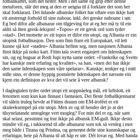
fotballkartet, som det heiter. Men i det same eg grip etter denne
metaforen, slår det meg at den er ueigna til å forklare det som her
skal forklarast. Det lidande albanske folket har oftare enn ikkje hatt
eit anstrengt forhold til sine naboar, inkl. dei greske naboane i sør.
Eg bed difor alle albanarar om tilgjeving for at eg her må ty til ein
aldri så liten gresk-leksjon! «Topos» er eit gresk ord som tyder
«stad». Det motsette av eit topos er difor ein utopi, og Albania er ein
utopisk fotballnasjon. Den som finn fram eit Europakart, vil lett
kunne sjå kor «staden» Albania befinn seg, men nasjonen Albania
finst ikkje på noko kart. Fitim tala svært engasjert om lidenskapen
sin, og eg hugsar at Redi Jupi nytta same ordet: «Frankrike og Sveits
har kanskje meir erfaring og kvalitet», sa han, «men dei har ikkje
den same lidenskapen som våre spelarar». Kanskje, tenkjer eg i mitt
stille sinn, er denne hyppig postulerte lidenskapen det næraste ein
kjem ein definisjon av kva det vil seie å vere albansk?
I daglegtalen tyder ordet utopi eit uoppnåeleg mål, eit luftslott, eit
fenomen som kun kan finnast i fantasien. Dei fleste fotballkjennarar
vil såleis truleg hevde at Fitims draum om EM-troféet er eit
skuleeksempel på ein utopi. Men av og til hender det jo at det
tilsynelatande umoglege vert mogleg? For min del er eg, når sant
skal seiast, pessimist og trur ikkje på albansk EM-gull. Ikkje desto
mindre vil eg, i takksemd til alle albanarar som tok så venleg i mot
meg både i Tirana og Pristina, og generøst delte sine kunnskapar og
erfaringar, heie på Albania til alt håp er ute. Dét lovar eg. Med handa