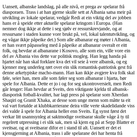
Uansett, albanske landslag, på alle nivå, er prega av spelarar frå
diasporaen. Trass i at han gjerne skulle sett at Albania satsa meir på
utvikling av lokale spelarar, vedgår Redi at ein viktig del av jobben
hans er å speide etter aktuelle spelarar kringom i Europa. (Han
nemner dog ikkje at dette i seg sjølv er ressurskrevjande, og at
ressursane i staden kunne vore brukt på, vel, lokal talentutvikling, og
eg vågar ikkje påpeike det.) Som alle albanarar eg møter i Albania,
er han svært påpasseleg med å påpeike at albanarar overalt er eitt
folk, og hevdar at albanarane i Kosovo, alle som ein, ville vore ein
del av Albania viss dette var politisk mogleg. Han legg handa på
hjartet når han skal forklare kva det vil seie å vere albansk, og eg
kjenner meg underleg rørt over ein slik romantisk-patriotisk gest frå
denne arketypiske macho-mann. Han kan ikkje avgjere kva folk skal
føle, seier han, men alle som føler seg som albanarar i hjarta, bør
spele for Albania. Dette er jo i og for seg ukontroversielt, men Redi
går lenger: Han hevdar at Sveits, den viktigaste kjelda til albansk-
diasporisk fotball-kvalitet, har lagt press på spelarar som Xherdan
Shaqiri og Granit Xhaka, at desse som unge menn som måtte ta eit
val vart fortalde at klubbkarrierane deira ville verte skadelidande viss
dei valde å spele for Albania heller enn Sveits. Eg synst først det
verkar litt usannsynleg at saktmodige sveitsarar skulle våge å ty til
regelrett utpressing i ei slik sak, men så kjem eg på at Sepp Blatter er
sveitsar, og at sveitsarar difor er i stand til alt. Uansett er det ei
kjensgjerning at Albania, trass i alle spelarane dei har henta frå