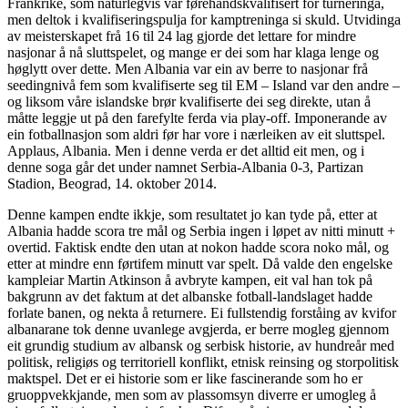
Frankrike, som naturlegvis var førehandskvalifisert for turneringa,
men deltok i kvalifiseringspulja for kamptreninga si skuld. Utvidinga
av meisterskapet frå 16 til 24 lag gjorde det lettare for mindre
nasjonar å nå sluttspelet, og mange er dei som har klaga lenge og
høglytt over dette. Men Albania var ein av berre to nasjonar frå
seedingnivå fem som kvalifiserte seg til EM – Island var den andre –
og liksom våre islandske brør kvalifiserte dei seg direkte, utan å
måtte leggje ut på den farefylte ferda via play-off. Imponerande av
ein fotballnasjon som aldri før har vore i nærleiken av eit sluttspel.
Applaus, Albania. Men i denne verda er det alltid eit men, og i
denne soga går det under namnet Serbia-Albania 0-3, Partizan
Stadion, Beograd, 14. oktober 2014.
Denne kampen endte ikkje, som resultatet jo kan tyde på, etter at
Albania hadde scora tre mål og Serbia ingen i løpet av nitti minutt +
overtid. Faktisk endte den utan at nokon hadde scora noko mål, og
etter at mindre enn førtifem minutt var spelt. Då valde den engelske
kampleiar Martin Atkinson å avbryte kampen, eit val han tok på
bakgrunn av det faktum at det albanske fotball-landslaget hadde
forlate banen, og nekta å returnere. Ei fullstendig forståing av kvifor
albanarane tok denne uvanlege avgjerda, er berre mogleg gjennom
eit grundig studium av albansk og serbisk historie, av hundreår med
politisk, religiøs og territoriell konflikt, etnisk reinsing og storpolitisk
maktspel. Det er ei historie som er like fascinerande som ho er
gruoppvekkjande, men som av plassomsyn diverre er umogleg å