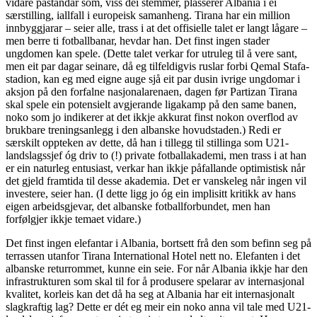
vidare påstandar som, viss dei stemmer, plasserer Albania i ei
særstilling, iallfall i europeisk samanheng. Tirana har ein million
innbyggjarar – seier alle, trass i at det offisielle talet er langt lågare –
men berre ti fotballbanar, hevdar han. Det finst ingen stader
ungdomen kan spele. (Dette talet verkar for utruleg til å vere sant,
men eit par dagar seinare, då eg tilfeldigvis ruslar forbi Qemal Stafa-
stadion, kan eg med eigne auge sjå eit par dusin ivrige ungdomar i
aksjon på den forfalne nasjonalarenaen, dagen før Partizan Tirana
skal spele ein potensielt avgjerande ligakamp på den same banen,
noko som jo indikerer at det ikkje akkurat finst nokon overflod av
brukbare treningsanlegg i den albanske hovudstaden.) Redi er
særskilt oppteken av dette, då han i tillegg til stillinga som U21-
landslagssjef óg driv to (!) private fotballakademi, men trass i at han
er ein naturleg entusiast, verkar han ikkje påfallande optimistisk når
det gjeld framtida til desse akademia. Det er vanskeleg når ingen vil
investere, seier han. (I dette ligg jo óg ein implisitt kritikk av hans
eigen arbeidsgjevar, det albanske fotballforbundet, men han
forfølgjer ikkje temaet vidare.)
Det finst ingen elefantar i Albania, bortsett frå den som befinn seg på
terrassen utanfor Tirana International Hotel nett no. Elefanten i det
albanske returrommet, kunne ein seie. For når Albania ikkje har den
infrastrukturen som skal til for å produsere spelarar av internasjonal
kvalitet, korleis kan det då ha seg at Albania har eit internasjonalt
slagkraftig lag? Dette er dét eg meir ein noko anna vil tale med U21-