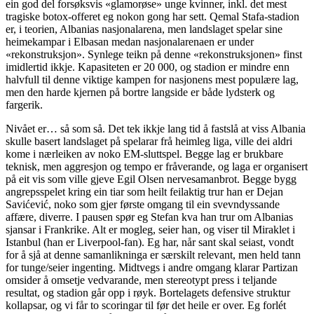
ein god del forsøksvis «glamorøse» unge kvinner, inkl. det mest
tragiske botox-offeret eg nokon gong har sett. Qemal Stafa-stadion
er, i teorien, Albanias nasjonalarena, men landslaget spelar sine
heimekampar i Elbasan medan nasjonalarenaen er under
«rekonstruksjon». Synlege teikn på denne «rekonstruksjonen» finst
imidlertid ikkje. Kapasiteten er 20 000, og stadion er mindre enn
halvfull til denne viktige kampen for nasjonens mest populære lag,
men den harde kjernen på bortre langside er både lydsterk og
fargerik.
Nivået er… så som så. Det tek ikkje lang tid å fastslå at viss Albania
skulle basert landslaget på spelarar frå heimleg liga, ville dei aldri
kome i nærleiken av noko EM-sluttspel. Begge lag er brukbare
teknisk, men aggresjon og tempo er fråverande, og laga er organisert
på eit vis som ville gjeve Egil Olsen nervesamanbrot. Begge bygg
angrepsspelet kring ein tiar som heilt feilaktig trur han er Dejan
Savićević, noko som gjer første omgang til ein svevndyssande
affære, diverre. I pausen spør eg Stefan kva han trur om Albanias
sjansar i Frankrike. Alt er mogleg, seier han, og viser til Miraklet i
Istanbul (han er Liverpool-fan). Eg har, når sant skal seiast, vondt
for å sjå at denne samanlikninga er særskilt relevant, men held tann
for tunge/seier ingenting. Midtvegs i andre omgang klarar Partizan
omsider å omsetje vedvarande, men stereotypt press i teljande
resultat, og stadion går opp i røyk. Bortelagets defensive struktur
kollapsar, og vi får to scoringar til før det heile er over. Eg forlét