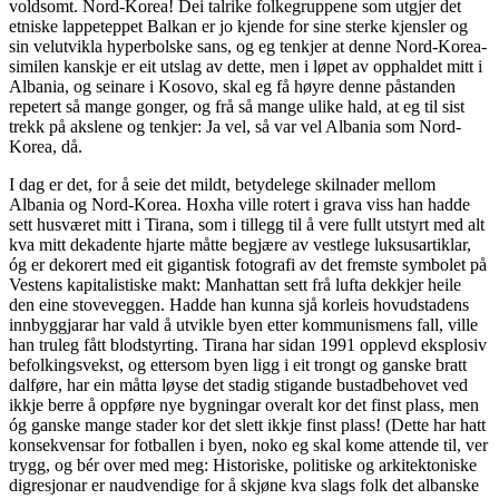
voldsomt. Nord-Korea! Dei talrike folkegruppene som utgjer det
etniske lappeteppet Balkan er jo kjende for sine sterke kjensler og
sin velutvikla hyperbolske sans, og eg tenkjer at denne Nord-Korea-
similen kanskje er eit utslag av dette, men i løpet av opphaldet mitt i
Albania, og seinare i Kosovo, skal eg få høyre denne påstanden
repetert så mange gonger, og frå så mange ulike hald, at eg til sist
trekk på akslene og tenkjer: Ja vel, så var vel Albania som Nord-
Korea, då.
I dag er det, for å seie det mildt, betydelege skilnader mellom
Albania og Nord-Korea. Hoxha ville rotert i grava viss han hadde
sett husværet mitt i Tirana, som i tillegg til å vere fullt utstyrt med alt
kva mitt dekadente hjarte måtte begjære av vestlege luksusartiklar,
óg er dekorert med eit gigantisk fotografi av det fremste symbolet på
Vestens kapitalistiske makt: Manhattan sett frå lufta dekkjer heile
den eine stoveveggen. Hadde han kunna sjå korleis hovudstadens
innbyggjarar har vald å utvikle byen etter kommunismens fall, ville
han truleg fått blodstyrting. Tirana har sidan 1991 opplevd eksplosiv
befolkingsvekst, og ettersom byen ligg i eit trongt og ganske bratt
dalføre, har ein måtta løyse det stadig stigande bustadbehovet ved
ikkje berre å oppføre nye bygningar overalt kor det finst plass, men
óg ganske mange stader kor det slett ikkje finst plass! (Dette har hatt
konsekvensar for fotballen i byen, noko eg skal kome attende til, ver
trygg, og bér over med meg: Historiske, politiske og arkitektoniske
digresjonar er naudvendige for å skjøne kva slags folk det albanske