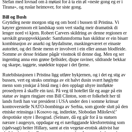
Stefan med lovnad om å møtast for å ta ein øl «neste gong eg er i
Tirana», og ruslar heimover, for siste gong.
Bill og Bush
Grytidleg neste morgon stig eg om bord i bussen til Pristina. Vi
køyrer gjennom eit landskap som vert stadig meir dramatisk di
lenger nord vi kjem. Robert Carvers skildring av denne regionen er
særskilt gruoppvekkjande: Samfunnsforma han skildrar er ein bisarr
kombinasjon av anarki og føydalisme, maskingeværet er einaste
autoritet, og dei fleste menn er involvert i ein eller annan blodfeide.
Somme av desse feidane pågår visstnok til denne dag. Men eg ser
ingenting anna enn grøne fjellsider, djupe raviner, sildrande bekkar
og skarpe, taggete, snødekte toppar i det fjerne.
Rutebilstasjonen i Pristina ligg utføre bykjernen, og i det eg stig av
bussen, vert eg straks omringa av eit halvt dusin svært høglytte
menn som ynskjar å bistå meg i den opplagt uhyre innfløkte
prosedyren å skaffe ein taxi. På veg til hotellet får eg auge på ein
statue av ingen ringjare enn Bill Clinton, som er folkehelt her til
lands fordi han var president i USA under den i somme krinsar
kontroversielle NATO-bombinga av Serbia, som gjorde slutt på den
etniske reinsinga i Kosovo og, indirekte, Slobodan Milošević’
despotiske styre i Beograd. (Seinare, då eg går for å ta statuen
nærare i augesyn, oppdagar eg ei nærliggjande klesforretning som
(sjølvsagt) heiter Hillary, samt at ein vegetar-erotisk aktivist har