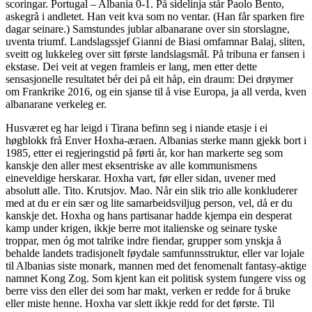
scoringar. Portugal – Albania 0-1. På sidelinja står Paolo Bento,
askegrå i andletet. Han veit kva som no ventar. (Han får sparken fire
dagar seinare.) Samstundes jublar albanarane over sin storslagne,
uventa triumf. Landslagssjef Gianni de Biasi omfamnar Balaj, sliten,
sveitt og lukkeleg over sitt første landslagsmål. På tribuna er fansen i
ekstase. Dei veit at vegen framleis er lang, men etter dette
sensasjonelle resultatet bér dei på eit håp, ein draum: Dei drøymer
om Frankrike 2016, og ein sjanse til å vise Europa, ja all verda, kven
albanarane verkeleg er.
Husværet eg har leigd i Tirana befinn seg i niande etasje i ei
høgblokk frå Enver Hoxha-æraen. Albanias sterke mann gjekk bort i
1985, etter ei regjeringstid på førti år, kor han markerte seg som
kanskje den aller mest eksentriske av alle kommunismens
eineveldige herskarar. Hoxha vart, før eller sidan, uvener med
absolutt alle. Tito. Krutsjov. Mao. Når ein slik trio alle konkluderer
med at du er ein sær og lite samarbeidsviljug person, vel, då er du
kanskje det. Hoxha og hans partisanar hadde kjempa ein desperat
kamp under krigen, ikkje berre mot italienske og seinare tyske
troppar, men óg mot talrike indre fiendar, grupper som ynskja å
behalde landets tradisjonelt føydale samfunnsstruktur, eller var lojale
til Albanias siste monark, mannen med det fenomenalt fantasy-aktige
namnet Kong Zog. Som kjent kan eit politisk system fungere viss og
berre viss den eller dei som har makt, verken er redde for å bruke
eller miste henne. Hoxha var slett ikkje redd for det første. Til