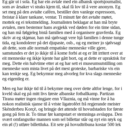
Eg går ut i sola. Eg har ein avtale med ein albansk sportsjournalist,
som av årsaker vi straks kjem til, skal få lov til å vere anonym. Eg
set meg på den avtalte caféen, bestiller den vanlege espressoen,
freistar å klare tankane, ventar. Ti minutt før det avtalte møtet,
mottek eg ei tekstmelding. Journalisten beklagar at han må bryte
avtalen, men bestemor hans avgjekk ved døden for ein time sidan,
og han må følgjeleg bistå familien med å organisere gravferda. Eg
skriv at eg skjønar, han må sjølvsagt vere hjå familien i denne tunge
tida, eg kondolerer på det djupaste, osb., og eg meiner jo sjølvsagt
alt dette, som alle normalt empatiske menneske ville gjere,
samstundes er det jo ikkje til å kome forbi at eg er litt irritert over at
eit menneske eg ikkje kjente har gått bort, og at dette er upraktisk for
meg. Dette ein halvtime etter at eg har sett ei museumsutstilling om
menneske som mista livet på det mest groteske, barbariske vis ein
kan tenkje seg. Eg bekymrar meg alvorleg for kva slags menneske
eg eigentleg er.
Men eg har ikkje tid til å bekymre meg over dette altfor lenge, for i
kveld skal eg på mitt livs første albanske fotballkamp. Partizan
Tirana møter ingen ringjare enn Vllaznia, og må vinne for å ha
nokon realistisk sjanse til å vriste ligatroféet frå regjerande meister
Skënderbeu Korçë, og bringje det attende til hovudstaden for første
gong på fem år. To timar før kampstart er stemninga avslappa. Den
svært omfangsrike mannen som sel billettar står og nyt ein røyk og
ein øl (!) utføre billettluka. Eit sete på hovudtribuna kostar 500 lek