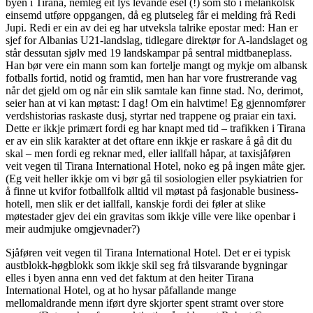
byen i Tirana, nemleg eit lys levande esel (!) som sto i melankolsk
einsemd utføre oppgangen, då eg plutseleg får ei melding frå Redi
Jupi. Redi er ein av dei eg har utveksla talrike epostar med: Han er
sjef for Albanias U21-landslag, tidlegare direktør for A-landslaget og
står dessutan sjølv med 19 landskampar på sentral midtbaneplass.
Han bør vere ein mann som kan fortelje mangt og mykje om albansk
fotballs fortid, notid og framtid, men han har vore frustrerande vag
når det gjeld om og når ein slik samtale kan finne stad. No, derimot,
seier han at vi kan møtast: I dag! Om ein halvtime! Eg gjennomfører
verdshistorias raskaste dusj, styrtar ned trappene og praiar ein taxi.
Dette er ikkje primært fordi eg har knapt med tid – trafikken i Tirana
er av ein slik karakter at det oftare enn ikkje er raskare å gå dit du
skal – men fordi eg reknar med, eller iallfall håpar, at taxisjåføren
veit vegen til Tirana International Hotel, noko eg på ingen måte gjer.
(Eg veit heller ikkje om vi bør gå til sosiologien eller psykiatrien for
å finne ut kvifor fotballfolk alltid vil møtast på fasjonable business-
hotell, men slik er det iallfall, kanskje fordi dei føler at slike
møtestader gjev dei ein gravitas som ikkje ville vere like openbar i
meir audmjuke omgjevnader?)
Sjåføren veit vegen til Tirana International Hotel. Det er ei typisk
austblokk-høgblokk som ikkje skil seg frå tilsvarande bygningar
elles i byen anna enn ved det faktum at den heiter Tirana
International Hotel, og at ho hysar påfallande mange
mellomaldrande menn iført dyre skjorter spent stramt over store