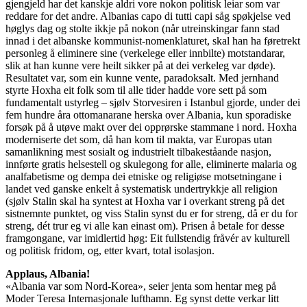
gjengjeld har det kanskje aldri vore nokon politisk leiar som var
reddare for det andre. Albanias capo di tutti capi såg spøkjelse ved
høglys dag og stolte ikkje på nokon (når utreinskingar fann stad
innad i det albanske kommunist-nomenklaturet, skal han ha føretrekt
personleg å eliminere sine (verkelege eller innbilte) motstandarar,
slik at han kunne vere heilt sikker på at dei verkeleg var døde).
Resultatet var, som ein kunne vente, paradoksalt. Med jernhand
styrte Hoxha eit folk som til alle tider hadde vore sett på som
fundamentalt ustyrleg – sjølv Storvesiren i Istanbul gjorde, under dei
fem hundre åra ottomanarane herska over Albania, kun sporadiske
forsøk på å utøve makt over dei opprørske stammane i nord. Hoxha
moderniserte det som, då han kom til makta, var Europas utan
samanlikning mest sosialt og industrielt tilbakeståande nasjon,
innførte gratis helsestell og skulegong for alle, eliminerte malaria og
analfabetisme og dempa dei etniske og religiøse motsetningane i
landet ved ganske enkelt å systematisk undertrykkje all religion
(sjølv Stalin skal ha syntest at Hoxha var i overkant streng på det
sistnemnte punktet, og viss Stalin synst du er for streng, då er du for
streng, dét trur eg vi alle kan einast om). Prisen å betale for desse
framgongane, var imidlertid høg: Eit fullstendig fråvér av kulturell
og politisk fridom, og, etter kvart, total isolasjon.
Applaus, Albania!
«Albania var som Nord-Korea», seier jenta som hentar meg på
Moder Teresa Internasjonale lufthamn. Eg synst dette verkar litt