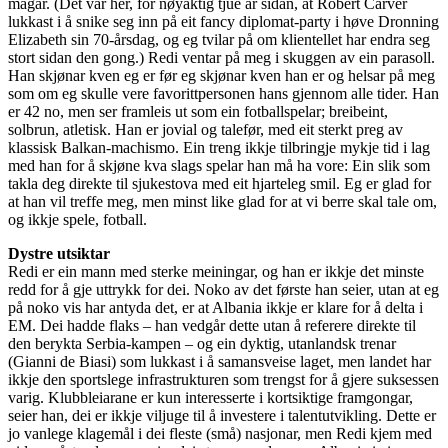
magar. (Det var her, for nøyaktig tjue år sidan, at Robert Carver
lukkast i å snike seg inn på eit fancy diplomat-party i høve Dronning
Elizabeth sin 70-årsdag, og eg tvilar på om klientellet har endra seg
stort sidan den gong.) Redi ventar på meg i skuggen av ein parasoll.
Han skjønar kven eg er før eg skjønar kven han er og helsar på meg
som om eg skulle vere favorittpersonen hans gjennom alle tider. Han
er 42 no, men ser framleis ut som ein fotballspelar; breibeint,
solbrun, atletisk. Han er jovial og talefør, med eit sterkt preg av
klassisk Balkan-machismo. Ein treng ikkje tilbringje mykje tid i lag
med han for å skjøne kva slags spelar han må ha vore: Ein slik som
takla deg direkte til sjukestova med eit hjarteleg smil. Eg er glad for
at han vil treffe meg, men minst like glad for at vi berre skal tale om,
og ikkje spele, fotball.
Dystre utsiktar
Redi er ein mann med sterke meiningar, og han er ikkje det minste
redd for å gje uttrykk for dei. Noko av det første han seier, utan at eg
på noko vis har antyda det, er at Albania ikkje er klare for å delta i
EM. Dei hadde flaks – han vedgår dette utan å referere direkte til
den berykta Serbia-kampen – og ein dyktig, utanlandsk trenar
(Gianni de Biasi) som lukkast i å samansveise laget, men landet har
ikkje den sportslege infrastrukturen som trengst for å gjere suksessen
varig. Klubbleiarane er kun interesserte i kortsiktige framgongar,
seier han, dei er ikkje viljuge til å investere i talentutvikling. Dette er
jo vanlege klagemål i dei fleste (små) nasjonar, men Redi kjem med