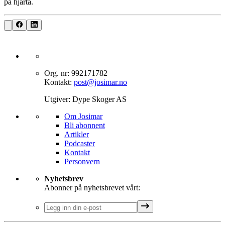
på hjarta.
Org. nr: 992171782
Kontakt:
post@josimar.no
Utgiver: Dype Skoger AS
Om J‌osimar ‍ ​‍​‍‌‍
Bli abonnent​​​​‌ ‍ ​‍​‍‌‍ ‌ ​‍‌‍‍‌‌‍‌ ‌‍‍‌‌‍ ‍​‍​‍​ ‍‍​‍​‍‌ ​ ‌‍​‌‌‍ ‍‌‍‍‌‌ ‌​‌ ‍‌​‍ ‍‌‍‍‌‌‍ ​‍​‍​‍ ​​‍​‍‌‍‍​‌ ​‍‌‍‌‌‌‍‌‍​‍​‍​ ‍‍​‍​‍‌‍‍​‌ ‌​‌ ‌​‌ ​​‌ ​ ​ ‍‍​‍ ​‍ ‌‍‌‌‌‍‌​‌‍‍‌‌ ‌​​‍ ‍‌‍‍‌‌‍‌​‌‍​‌‌‍‌ ‌ ​‍‌‍​‌‌‍ ‍‌‍‍‍‌‍​‌‌‍ ‍‌ ​ ‌‍‌‌‌‍ ‍​‍ ‍‌‍​ ‌‍ ‌‍ ‌​‍ ‌‍‍‌‌‍ ‍‌ ‌​‌‍‌‌‌‍ ‍‌ ‌​​‍ ‌‍‌‌‌‍‌​‌‍‍‌‌ ‌​​‍ ‌‍ ‌‌‍ ‌‍‌​‌‍‌‌​ ‌‌ ​​‌ ​‍‌‍‌‌‌ ​ ‌‍‌‌‌‍ ‍‌ ‌​‌‍​‌‌ ‌​‌‍‍‌‌‍ ‌‍ ‍​ ‍ ‌‍‍‌‌‍‌​​ ‌‌‍‌‍‌‍ ‌‍ ‌ ‌​‌‍‌‌‌ ​‍​ ‍ ‌ ‌​‌ ‍‌‌ ​​‌‍‌‌​ ‌‌‍‌‍‌‍ ‌‍ ‌ ‌​‌‍‌‌‌ ​‍​ ‍ ‌ ​​‌‍​‌‌ ‌​‌‍‍​​ ‌‌‍​ ‌‍ ‌‍ ​‌ ‌‌‌‍ ‌‌‍ ‍‌ ​ ​‍‌‌​ ‌‌‌​​‍‌‌ ‌‍‍ ‌‍‌‌‌ ‍‌​‍‌‌​ ​ ‌​‌​​‍‌‌​ ​ ‌​‌​​‍‌‌​ ​‍​ ​‍‌‍​‍​ ‍‌‌‍​ ‌‍‌‍‌‍​ ​ ​‌​ ‌​‌‍​‍‌‍‌‍​ ‍​​ ‌‌‌‍​‍​‍‌‌​ ​‍​ ​‍​‍‌‌​ ‌‌‌​‌​​‍ ‍‌‍​ ‌‍ ‌‍ ​‌ ‌‌‌‍ ‌‌‍ ‍‌​‍‌‌ ‌​‌‍‌‌‌‍ ‌‌ ​ ​‍‌‌​ ‌‌‌​​‍‌‌ ‌‍‍ ‌‍‌‌‌ ‍‌​‍‌‌​ ​ ‌​‌​​‍‌‌​ ​ ‌​‌​​‍‌‌​ ​‍​ ​‍‌‍​‌‌‍‌‍​ ‌‍​ ‌​‌‍‌‌​ ‍‌‌‍‌​‌‍​‍​ ‌ ‌‍​‌​ ‌ ​ ​​​‍‌‌​ ​‍​ ​‍​‍‌‌​ ‌‌‌​‌​​‍ ‍‌‍‍‌‌ ‌​‌‍‌‌‌‍ ‌‌ ​ ​‍‌‌​ ‌‌‌​​‍‌‌ ‌‍‍ ‌‍‌‌‌ ‍‌​‍‌‌​ ​ ‌​‌​​‍‌‌​ ​ ‌​‌​​‍‌‌​ ​‍​ ​‍‌‍‌‌‌‍​‌‌‍‌‌​ ‌‍‌‍​‍‌‍‌‌‌‍‌‌‌‍‌‍‌‍​‍​ ‍​​ ​ ​ ​ ​‍‌‌​ ​‍​ ​‍​‍‌‌​ ‌‌‌​‌​​‍ ‍‌‍ ​‌‍​‌‌‍​‍‌‍‌‌‌‍ ​​ ‌‍​‍‌‍​‌‌ ​ ‌‍‌‌‌‌‌‌‌ ​‍‌‍ ​​ ‌‌‍‍​‌ ‌​‌ ‌​‌ ​​‌ ​ ​‍‌‌​ ​ ‌​​‌​‍‌‌​ ​‍‌​‌‍​‍‌‌​ ​‍‌​‌‍‌‍‌‌‌‍‌​‌‍‍‌‌ ‌​​‍ ‍‌‍‍‌‌‍‌​‌‍​‌‌‍‌ ‌ ​‍‌‍​‌‌‍ ‍‌‍‍‍‌‍​‌‌‍ ‍‌ ​ ‌‍‌‌‌‍ ‍​‍ ‍‌‍​ ‌‍ ‌‍ ‌​‍‌‍‌‍‍‌‌‍‌​​ ‌‌‍‌‍‌‍ ‌‍ ‌ ‌​‌‍‌‌‌ ​‍​‍‌‍‌ ‌​‌ ‍‌‌ ​​‌‍‌‌​ ‌‌‍‌‍‌‍ ‌‍ ‌ ‌​‌‍‌‌‌ ​‍​‍‌‍‌ ​​‌‍​‌‌ ‌​‌‍‍​​ ‌‌‍​ ‌‍ ‌‍ ​‌ ‌‌‌‍ ‌‌‍ ‍‌ ​ ​‍‌‌​ ‌‌‌​​‍‌‌ ‌‍‍ ‌‍‌‌‌ ‍‌​‍‌‌​ ​ ‌​‌​​‍‌‌​ ​ ‌​‌​​‍‌‌​ ​‍​ ​‍‌‍​‍​ ‍‌‌‍​ ‌‍‌‍‌‍​ ​ ​‌​ ‌​‌‍​‍‌‍‌‍​ ‍​​ ‌‌‌‍​‍​‍‌‌​ ​‍​ ​‍​‍‌‌​ ‌‌‌​‌​​‍ ‍‌‍​ ‌‍ ‌‍ ​‌ ‌‌‌‍ ‌‌‍ ‍‌​‍‌‌ ‌​‌‍‌‌‌‍ ‌‌ ​ ​‍‌‌​ ‌‌‌​​‍‌‌ ‌‍‍ ‌‍‌‌‌ ‍‌​‍‌‌​ ​ ‌​‌​​‍‌‌​ ​ ‌​‌​​‍‌‌​ ​‍​ ​‍‌‍​‌‌‍‌‍​ ‌‍​ ‌​‌‍‌‌​ ‍‌‌‍‌​‌‍​‍​ ‌ ‌‍​‌​ ‌ ​ ​​​‍‌‌​ ​‍​ ​‍​‍‌‌​ ‌‌‌​‌​​‍ ‍‌‍‍‌‌ ‌​‌‍‌‌‌‍ ‌‌ ​ ​‍‌‌​ ‌‌‌​​‍‌‌ ‌‍‍ ‌‍‌‌‌ ‍‌​‍‌‌​ ​ ‌​‌​​‍‌‌​ ​ ‌​‌​​‍‌‌​ ​‍​ ​‍‌‍‌‌‌‍​‌‌‍‌‌​ ‌‍‌‍​‍‌‍‌‌‌‍‌‌‌‍‌‍‌‍​‍​ ‍​​ ​ ​ ​ ​‍‌‌​ ​‍​ ​‍​‍‌‌​ ‌‌‌​‌​​‍ ‍‌‍ ​‌‍​‌‌‍​‍‌‍‌‌‌‍ ​​‍‌‍‌ ​​‌‍‌‌‌ ​‍‌ ​ ‌ ​​‌‍‌‌‌‍​ ‌ ‌​‌‍‍‌‌ ‌‍‌‍‌‌​ ‌‌ ​​‌ ‌‌‌‍​‍‌‍ ​‌‍‍‌‌ ​ ‌‍‍​‌‍‌‌‌‍‌​​‍​‍‌ ‌
Artikler
Podcaster
Kontakt
Personvern​​​​‌ ‍ ​‍​‍‌‍ ‌ ​‍‌‍‍‌‌‍‌ ‌‍‍‌‌‍ ‍​‍​‍​ ‍‍​‍​‍‌ ​ ‌‍​‌‌‍ ‍‌‍‍‌‌ ‌​‌ ‍‌​‍ ‍‌‍‍‌‌‍ ​‍​‍​‍ ​​‍​‍‌‍‍​‌ ​‍‌‍‌‌‌‍‌‍​‍​‍​ ‍‍​‍​‍‌‍‍​‌ ‌​‌ ‌​‌ ​​‌ ​ ​ ‍‍​‍ ​‍ ‌‍‌‌‌‍‌​‌‍‍‌‌ ‌​​‍ ‍‌‍‍‌‌‍‌​‌‍​‌‌‍‌ ‌ ​‍‌‍​‌‌‍ ‍‌‍‍‍‌‍​‌‌‍ ‍‌ ​ ‌‍‌‌‌‍ ‍​‍ ‍‌‍​ ‌‍ ‌‍ ‌​‍ ‌‍‍‌‌‍ ‍‌ ‌​‌‍‌‌‌‍ ‍‌ ‌​​‍ ‌‍‌‌‌‍‌​‌‍‍‌‌ ‌​​‍ ‌‍ ‌‌‍ ‌‍‌​‌‍‌‌​ ‌‌ ​​‌ ​‍‌‍‌‌‌ ​ ‌‍‌‌‌‍ ‍‌ ‌​‌‍​‌‌ ‌​‌‍‍‌‌‍ ‌‍ ‍​ ‍ ‌‍‍‌‌‍‌​​ ‌‌‍‌‍‌‍ ‌‍ ‌ ‌​‌‍‌‌‌ ​‍​ ‍ ‌ ‌​‌ ‍‌‌ ​​‌‍‌‌​ ‌‌‍‌‍‌‍ ‌‍ ‌ ‌​‌‍‌‌‌ ​‍​ ‍ ‌ ​​‌‍​‌‌ ‌​‌‍‍​​ ‌‌‍​ ‌‍ ‌‍ ​‌ ‌‌‌‍ ‌‌‍ ‍‌ ​ ​‍‌‌​ ‌‌‌​​‍‌‌ ‌‍‍ ‌‍‌‌‌ ‍‌​‍‌‌​ ​ ‌​‌​​‍‌‌​ ​ ‌​‌​​‍‌‌​ ​‍​ ​‍‌‍​‍​ ‍‌‌‍​ ‌‍‌‍‌‍​ ​ ​‌​ ‌​‌‍​‍‌‍‌‍​ ‍​​ ‌‌‌‍​‍​‍‌‌​ ​‍​ ​‍​‍‌‌​ ‌‌‌​‌​​‍ ‍‌‍​ ‌‍ ‌‍ ​‌ ‌‌‌‍ ‌‌‍ ‍‌​‍‌‌ ‌​‌‍‌‌‌‍ ‌‌ ​ ​‍‌‌​ ‌‌‌​​‍‌‌ ‌‍‍ ‌‍‌‌‌ ‍‌​‍‌‌​ ​ ‌​‌​​‍‌‌​ ​ ‌​‌​​‍‌‌​ ​‍​ ​‍‌‍​‌‌‍‌‍​ ‌‍​ ‌​‌‍‌‌​ ‍‌‌‍‌​‌‍​‍​ ‌ ‌‍​‌​ ‌ ​ ​​​‍‌‌​ ​‍​ ​‍​‍‌‌​ ‌‌‌​‌​​‍ ‍‌‍‍‌‌ ‌​‌‍‌‌‌‍ ‌‌ ​ ​‍‌‌​ ‌‌‌​​‍‌‌ ‌‍‍ ‌‍‌‌‌ ‍‌​‍‌‌​ ​ ‌​‌​​‍‌‌​ ​ ‌​‌​​‍‌‌​ ​‍​ ​‍​ ‌‌‌‍​ ‌‍‌​​ ​‍​ ‍‌​ ​‍​ ​‌‌‍‌​​ ‌‍‌‍‌‌​ ‌‌​ ‌‍​‍‌‌​ ​‍​ ​‍​‍‌‌​ ‌‌‌​‌​​‍ ‍‌‍ ​‌‍​‌‌‍​‍‌‍‌‌‌‍ ​​ ‌‍​‍‌‍​‌‌ ​ ‌‍‌‌‌‌‌‌‌ ​‍‌‍ ​​ ‌‌‍‍​‌ ‌​‌ ‌​‌ ​​‌ ​ ​‍‌‌​ ​ ‌​​‌​‍‌‌​ ​‍‌​‌‍​‍‌‌​ ​‍‌​‌‍‌‍‌‌‌‍‌​‌‍‍‌‌ ‌​​‍ ‍‌‍‍‌‌‍‌​‌‍​‌‌‍‌ ‌ ​‍‌‍​‌‌‍ ‍‌‍‍‍‌‍​‌‌‍ ‍‌ ​ ‌‍‌‌‌‍ ‍​‍ ‍‌‍​ ‌‍ ‌‍ ‌​‍‌‍‌‍‍‌‌‍‌​​ ‌‌‍‌‍‌‍ ‌‍ ‌ ‌​‌‍‌‌‌ ​‍​‍‌‍‌ ‌​‌ ‍‌‌ ​​‌‍‌‌​ ‌‌‍‌‍‌‍ ‌‍ ‌ ‌​‌‍‌‌‌ ​‍​‍‌‍‌ ​​‌‍​‌‌ ‌​‌‍‍​​ ‌‌‍​ ‌‍ ‌‍ ​‌ ‌‌‌‍ ‌‌‍ ‍‌ ​ ​‍‌‌​ ‌‌‌​​‍‌‌ ‌‍‍ ‌‍‌‌‌ ‍‌​‍‌‌​ ​ ‌​‌​​‍‌‌​ ​ ‌​‌​​‍‌‌​ ​‍​ ​‍‌‍​‍​ ‍‌‌‍​ ‌‍‌‍‌‍​ ​ ​‌​ ‌​‌‍​‍‌‍‌‍​ ‍​​ ‌‌‌‍​‍​‍‌‌​ ​‍​ ​‍​‍‌‌​ ‌‌‌​‌​​‍ ‍‌‍​ ‌‍ ‌‍ ​‌ ‌‌‌‍ ‌‌‍ ‍‌​‍‌‌ ‌​‌‍‌‌‌‍ ‌‌ ​ ​‍‌‌​ ‌‌‌​​‍‌‌ ‌‍‍ ‌‍‌‌‌ ‍‌​‍‌‌​ ​ ‌​‌​​‍‌‌​ ​ ‌​‌​​‍‌‌​ ​‍​ ​‍‌‍​‌‌‍‌‍​ ‌‍​ ‌​‌‍‌‌​ ‍‌‌‍‌​‌‍​‍​ ‌ ‌‍​‌​ ‌ ​ ​​​‍‌‌​ ​‍​ ​‍​‍‌‌​ ‌‌‌​‌​​‍ ‍‌‍‍‌‌ ‌​‌‍‌‌‌‍ ‌‌ ​ ​‍‌‌​ ‌‌‌​​‍‌‌ ‌‍‍ ‌‍‌‌‌ ‍‌​‍‌‌​ ​ ‌​‌​​‍‌‌​ ​ ‌​‌​​‍‌‌​ ​‍​ ​‍​ ‌‌‌‍​ ‌‍‌​​ ​‍​ ‍‌​ ​‍​ ​‌‌‍‌​​ ‌‍‌‍‌‌​ ‌‌​ ‌‍​‍‌‌​ ​‍​ ​‍​‍‌‌​ ‌‌‌​‌​​‍ ‍‌‍ ​‌‍​‌‌‍​‍‌‍‌‌‌‍ ​​‍‌‍‌ ​​‌‍‌‌‌ ​‍‌ ​ ‌ ​​‌‍‌‌‌‍​ ‌ ‌​‌‍‍‌‌ ‌‍‌‍‌‌​ ‌‌ ​​‌ ‌‌‌‍​‍‌‍ ​‌‍‍‌‌ ​ ‌‍‍​‌‍‌‌‌‍‌​​‍​‍‌ ‌
Nyhetsbrev
Abonner på nyhetsbrevet vårt: