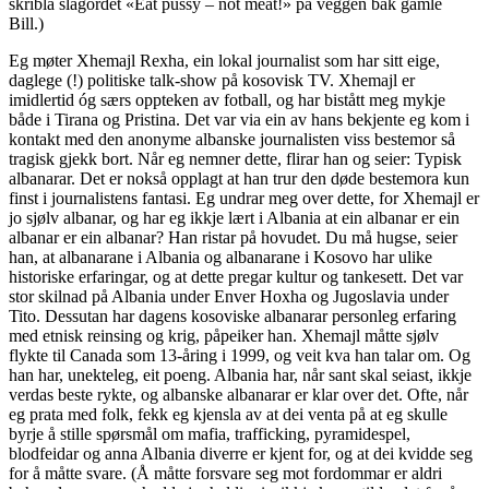
skribla slagordet «Eat pussy – not meat!» på veggen bak gamle
Bill.)
Eg møter Xhemajl Rexha, ein lokal journalist som har sitt eige,
daglege (!) politiske talk-show på kosovisk TV. Xhemajl er
imidlertid óg særs oppteken av fotball, og har bistått meg mykje
både i Tirana og Pristina. Det var via ein av hans bekjente eg kom i
kontakt med den anonyme albanske journalisten viss bestemor så
tragisk gjekk bort. Når eg nemner dette, flirar han og seier: Typisk
albanarar. Det er nokså opplagt at han trur den døde bestemora kun
finst i journalistens fantasi. Eg undrar meg over dette, for Xhemajl er
jo sjølv albanar, og har eg ikkje lært i Albania at ein albanar er ein
albanar er ein albanar? Han ristar på hovudet. Du må hugse, seier
han, at albanarane i Albania og albanarane i Kosovo har ulike
historiske erfaringar, og at dette pregar kultur og tankesett. Det var
stor skilnad på Albania under Enver Hoxha og Jugoslavia under
Tito. Dessutan har dagens kosoviske albanarar personleg erfaring
med etnisk reinsing og krig, påpeiker han. Xhemajl måtte sjølv
flykte til Canada som 13-åring i 1999, og veit kva han talar om. Og
han har, unekteleg, eit poeng. Albania har, når sant skal seiast, ikkje
verdas beste rykte, og albanske albanarar er klar over det. Ofte, når
eg prata med folk, fekk eg kjensla av at dei venta på at eg skulle
byrje å stille spørsmål om mafia, trafficking, pyramidespel,
blodfeidar og anna Albania diverre er kjent for, og at dei kvidde seg
for å måtte svare. (Å måtte forsvare seg mot fordommar er aldri