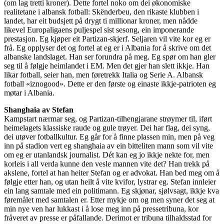
(om lag tretti kroner). Dette fortel noko om dei økonomiske
realitetane i albansk fotball: Skënderbeu, den rikaste klubben i
landet, har eit budsjett på drygt ti millionar kroner, men nådde
likevel Europaligaens puljespel sist sesong, ein imponerande
prestasjon. Eg kjøper eit Partizan-skjerf. Seljaren vil vite kor eg er
frå. Eg opplyser det og fortel at eg er i Albania for å skrive om det
albanske landslaget. Han ser forundra på meg. Eg spør om han gler
seg til å følgje heimlandet i EM. Men det gjer han slett ikkje. Han
likar fotball, seier han, men føretrekk Italia og Serie A. Albansk
fotball «iznogood». Dette er den første og einaste ikkje-patrioten eg
møtar i Albania.
Shanghaia av Stefan
Kampstart nærmar seg, og Partizan-tilhengjarane strøymer til, iført
heimelagets klassiske raude og gule trøyer. Dei har flag, dei syng,
dei utøver fotballkultur. Eg går for å finne plassen min, men på veg
inn på stadion vert eg shanghaia av ein bitteliten mann som vil vite
om eg er utanlandsk journalist. Dét kan eg jo ikkje nekte for, men
korleis i all verda kunne den vesle mannen vite det? Han trekk på
akslene, fortel at han heiter Stefan og er advokat. Han bed meg om å
følgje etter han, og utan heilt å vite kvifor, lystrar eg. Stefan innleier
ein lang samtale med ein politimann. Eg skjønar, sjølvsagt, ikkje kva
føremålet med samtalen er. Etter mykje om og men syner det seg at
min nye ven har lukkast i å lose meg inn på pressetribuna, kor
fråveret av presse er påfallande. Derimot er tribuna tilhaldsstad for