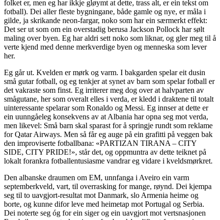
folket er, men eg har ikkje gløymt at dette, trass alt, er ein tekst om
fotball). Dei aller fleste bygningane, både gamle og nye, er måla i
gilde, ja skrikande neon-fargar, noko som har ein særmerkt effekt:
Det ser ut som om ein overstadig berusa Jackson Pollock har sølt
maling over byen. Eg har aldri sett noko som liknar, og gler meg til å
verte kjend med denne merkverdige byen og menneska som lever
her.
Eg går ut. Kvelden er mørk og varm. I bakgarden spelar eit dusin
små gutar fotball, og eg tenkjer at synet av barn som spelar fotball er
det vakraste som finst. Eg irriterer meg dog over at halvparten av
smågutane, her som overalt elles i verda, er kledd i draktene til totalt
uinteressante spelarar som Ronaldo og Messi. Eg innser at dette er
ein uunngåeleg konsekvens av at Albania har opna seg mot verda,
men likevel: Små barn skal sparast for å springje rundt som reklame
for Qatar Airways. Men så får eg auge på ein grafitti på veggen bak
den improviserte fotballbana: «PARTIZAN TIRANA – CITY
SIDE, CITY PRIDE!», står det, og oppmuntra av dette teiknet på
lokalt forankra fotballentusiasme vandrar eg vidare i kveldsmørkret.
Den albanske draumen om EM, unnfanga i Aveiro ein varm
septemberkveld, vart, til overrasking for mange, røynd. Dei kjempa
seg til to uavgjort-resultat mot Danmark, slo Armenia heime og
borte, og kunne difor leve med heimetap mot Portugal og Serbia.
Dei noterte seg óg for ein siger og ein uavgjort mot vertsnasjonen