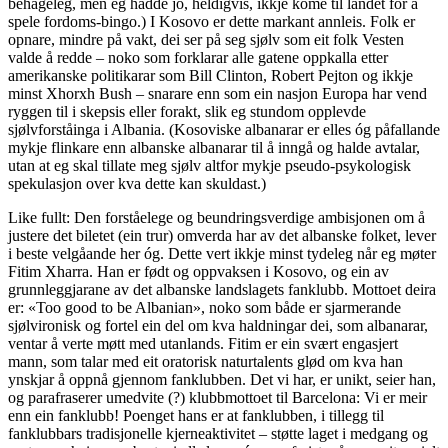
behageleg, men eg hadde jo, heldigvis, ikkje kome til landet for å
spele fordoms-bingo.) I Kosovo er dette markant annleis. Folk er
opnare, mindre på vakt, dei ser på seg sjølv som eit folk Vesten
valde å redde – noko som forklarar alle gatene oppkalla etter
amerikanske politikarar som Bill Clinton, Robert Pejton og ikkje
minst Xhorxh Bush – snarare enn som ein nasjon Europa har vend
ryggen til i skepsis eller forakt, slik eg stundom opplevde
sjølvforståinga i Albania. (Kosoviske albanarar er elles óg påfallande
mykje flinkare enn albanske albanarar til å inngå og halde avtalar,
utan at eg skal tillate meg sjølv altfor mykje pseudo-psykologisk
spekulasjon over kva dette kan skuldast.)
Like fullt: Den forståelege og beundringsverdige ambisjonen om å
justere det biletet (ein trur) omverda har av det albanske folket, lever
i beste velgåande her óg. Dette vert ikkje minst tydeleg når eg møter
Fitim Xharra. Han er født og oppvaksen i Kosovo, og ein av
grunnleggjarane av det albanske landslagets fanklubb. Mottoet deira
er: «Too good to be Albanian», noko som både er sjarmerande
sjølvironisk og fortel ein del om kva haldningar dei, som albanarar,
ventar å verte møtt med utanlands. Fitim er ein svært engasjert
mann, som talar med eit oratorisk naturtalents glød om kva han
ynskjar å oppnå gjennom fanklubben. Det vi har, er unikt, seier han,
og parafraserer umedvite (?) klubbmottoet til Barcelona: Vi er meir
enn ein fanklubb! Poenget hans er at fanklubben, i tillegg til
fanklubbars tradisjonelle kjerneaktivitet – støtte laget i medgang og