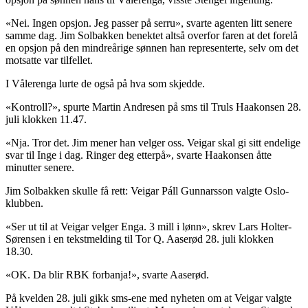
«Nei. Ingen opsjon. Jeg passer på serru», svarte agenten litt senere
samme dag. Jim Solbakken benektet altså overfor faren at det forelå
en opsjon på den mindreårige sønnen han representerte, selv om det
motsatte var tilfellet.
I Vålerenga lurte de også på hva som skjedde.
«Kontroll?», spurte Martin Andresen på sms til Truls Haakonsen 28.
juli klokken 11.47.
«Nja. Tror det. Jim mener han velger oss. Veigar skal gi sitt endelige
svar til Inge i dag. Ringer deg etterpå», svarte Haakonsen åtte
minutter senere.
Jim Solbakken skulle få rett: Veigar Páll Gunnarsson valgte Oslo-
klubben.
«Ser ut til at Veigar velger Enga. 3 mill i lønn», skrev Lars Holter-
Sørensen i en tekstmelding til Tor Q. Aaserød 28. juli klokken
18.30.
«OK. Da blir RBK forbanja!», svarte Aaserød.
På kvelden 28. juli gikk sms-ene med nyheten om at Veigar valgte