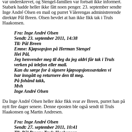
var underskrevet, og Stengel-familien var fortsatt ikke informert.
Stabæk hadde heller ikke fått noen penger. 23. september sendte
Inge André Olsen en mail og purret Vålerengas administrerende
direktør Pål Breen. Olsen hevdet at han ikke fikk tak i Truls
Haakonsen.
Fra: Inge André Olsen
Sendt: 23. september 2011, 14:38
Til: Pål Breen
Emne: Kjøpsopsjon på Herman Stengel
Hei Pål,
Jeg henvender meg til deg da jeg aldri får tak i Truls
verken på telefon eller mail.
Kan du sørge for å signere kjøpsopsjonssavtalen vi
har inngått og returnere den til meg.
På fohånd takk,
Mvh
Inge André Olsen
Da Inge André Olsen heller ikke fikk svar av Breen, purret han på
nytt fire dager senere. Denne eposten ble også sendt til Truls
Haakonsen og Martin Andresen.
Fra: Inge André Olsen
Sendt: 27. september 2011, 10:41