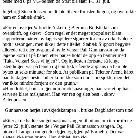
beste med 8 på VG-børsen da Start ble slått 4-1 31. juli.
Ingebrigt Steen Jensen holdt tale til ære for islendingen, og overrakte
ham en Stabæk-drakt.
«For en avskjed!» brukte Asker og Bærums Budstikke som
overskrift, og skrev: «Som regel er det meget upopulært blant
supporterne når en av lagets spillere signerer for en av erkerivalene
midt i sesongen, men ikke i dette tilfellet. Stabæk Support begynte
allerede rett etter avspark å hylle Veigar Páll Gunnarsson og da
lagene kom ut på banen etter pause holdt de opp en banner med
‘Takk Veigar! Sees vi igjen?’. Og hyllesten fortsatte så lenge
islendingen var på banen og han fikk stående applaus da han ble
byttet ut seks minutter før slutt. At publikum på Telenor Arena kåret
han til dagens beste spiller kom ikke som noe stort sjokk, men det
var ikke mindre fortjent av den grunn.»
«Han driblet, han slo gjennombruddspasninger, han scoret og han
serverte klare målsjanser. Han var rett og slett best», skrev
Aftenposten.
«Gunnarsson herjet i avskjedskampen», brukte Dagbladet som tittel.
«Etter at de hadde sunget nasjonalsangen til minne om terrorofrene
[etter 22. juli], stemte de i Veigar Páll Gunnarsson-sangen. Og
utover i kampen runget den igjen og igjen på Fornebu. Det var
slettes ikke uten grunn. Han driblet, han slo