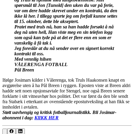
spørsmål til Jon [Tunold] den uken du var på ferie,
var om dere hadde skrevet under en kontrakt, da den
ikke lå her. I tillegg spurte jeg om forfall kunne settes
til 15. oktober, dette ble akseptert.
Pratet med truls nå, han sa han hadde forsøkt å nå
deg nå uten hell, Han viste meg en sin telefon logg
som også kan tyde på at det er flere enn en som er
vanskelig å få tak i.
Jeg foreslår at du nå sender over en signert korrekt
kontrakt til oss.
Med vennlig hilsen
VÅLERENGA FOTBALL
Pål Breen
Ifølge Josimars kilder i Vålerenga, tok Truls Haakonsen knapt en
avgjørelse uten å ha Pål Breen i ryggen. Eposten viste at Breen aldri
hadde sett noen opsjonsavtale for Stengel, noe også Breen senere
forklarte i sitt vitneavhør hos politiet. Det var først da den ble sendt
fra Stabæk i etterkant av ovenstående epostutveksling at han fikk se
innholdet i avtalen.
Støtt uavhengig og kritisk fotballjournalistikk. Bli Josimar-
abonnent i dag:
KlIKK HER