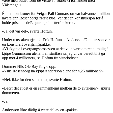
være med budet fordi de visste at [Stabæk] forhandlet med
Vålerenga.»
Én million kroner for Veigar Páll Gunnarsson var halvannen million
lavere enn Rosenborgs første bud. Var det en konstruksjon for å
holde prisen nede?, spurte politietterforskerne.
«Ja, det var det», svarte Hoftun.
Under rettssaken gjentok Erik Hoftun at Andersson/Gunnarsson var
en konsturert overgangspakke:
«Vi skjønte i overgangsprosessen at det ville vært omtrent umulig å
kjøpe Gunnarsson alene. I en startfase sa jeg vi var beredt til å gå
opp mot 4 millioner», sa Hoftun fra vitneboksen.
Dommer Nils Ole Bay fulgte opp:
«Ville Rosenborg ha kjøpt Andersson alene for 4,25 millioner?»
«Nei, ikke for den summen», svarte Hoftun.
«Betyr det at det er en sammenheng mellom de to avtalene?», spurte
dommeren.
«Ja.»
Andersson likte dårlig å være del av en «pakke».