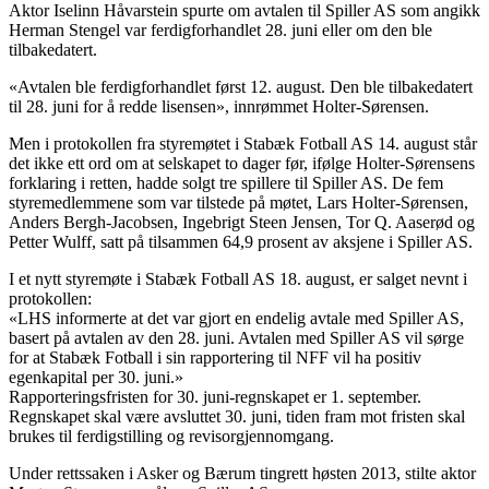
Aktor Iselinn Håvarstein spurte om avtalen til Spiller AS som angikk
Herman Stengel var ferdigforhandlet 28. juni eller om den ble
tilbakedatert.
«Avtalen ble ferdigforhandlet først 12. august. Den ble tilbakedatert
til 28. juni for å redde lisensen», innrømmet Holter-Sørensen.
Men i protokollen fra styremøtet i Stabæk Fotball AS 14. august står
det ikke ett ord om at selskapet to dager før, ifølge Holter-Sørensens
forklaring i retten, hadde solgt tre spillere til Spiller AS. De fem
styremedlemmene som var tilstede på møtet, Lars Holter-Sørensen,
Anders Bergh-Jacobsen, Ingebrigt Steen Jensen, Tor Q. Aaserød og
Petter Wulff, satt på tilsammen 64,9 prosent av aksjene i Spiller AS.
I et nytt styremøte i Stabæk Fotball AS 18. august, er salget nevnt i
protokollen:
«LHS informerte at det var gjort en endelig avtale med Spiller AS,
basert på avtalen av den 28. juni. Avtalen med Spiller AS vil sørge
for at Stabæk Fotball i sin rapportering til NFF vil ha positiv
egenkapital per 30. juni.»
Rapporteringsfristen for 30. juni-regnskapet er 1. september.
Regnskapet skal være avsluttet 30. juni, tiden fram mot fristen skal
brukes til ferdigstilling og revisorgjennomgang.
Under rettssaken i Asker og Bærum tingrett høsten 2013, stilte aktor