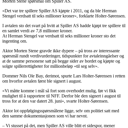
Morten Stene spørsmål om Spiller AS.
«Det var tre spillere Spiller AS kjøpte i 2011, og da ble Herman
Stengel verdsatt til seks millioner kroner», forklarte Holter-Sørensen.
I avtalen sto det svart på hvitt at Spiller AS hadde kjøpt tre spillere til
en samlet verdi av 7,8 millioner kroner.
At Herman Stengel var verdsatt til seks millioner kroner sto det
ingenting om.
Aktor Morten Stene gravde ikke dypere – på tross av interessante
spørsmål rundt verdivurderinger, tidspunkter for avtaleinngåelser og
at de samme personene satt på begge sider av bordet og kjøpte og
solgte spillerrettigheter for millionbeløp «til seg selv».
Dommer Nils Ole Bay, derimot, spurte Lars Holter-Sørensen i retten
om hvorfor avtalen først ble signert i august.
«Vi måtte komme i mål så fort som overhodet mulig, før vi fikk
mulighet til å rapportere til NFF. Derfor ble den signert i august til
tross for at den var datert 28. juni», svarte Holter-Sørensen.
Aktor lot oppfølgingsspørsmålene ligge, selv om politiet satt med
den samme dokumentasjonen som vi har nevnt.
– Vi stusset på det, men Spiller AS ville blitt et sidespor, mener