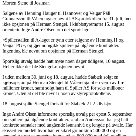
Morten Stene til Josimar.
Salgene av Henning Hauger til Hannover og Veigar Páll
Gunnarsson til Vålerenga er nevnt i AS-protokollen fra 31. juli, men
ikke opsjonen på Herman Stengel. I klubbstyremøtet 15. august
orienterte Inge André Olsen om det sportslige.
«Spillerstallen til A-laget er tynn etter salgene av Henning H og
Veigar PG», og gjennomgikk spillere på utgående kontrakter.
Ingenting ble nevnt om opsjonen på Herman Stengel.
Sportslig utvalg hadde hatt møte noen dager tidligere, 10 august.
Heller ikke der ble Stengel-opsjonen nevnt.
I tiden mellom 30. juni og 18. august, hadde Stabæk solgt en
kjøpsopsjon på Herman Stengel til Vålerenga til en verdi av fire
millioner kroner, samt solgt ham til Spiller AS for seks millioner
kroner. Uten at det ble nevnt i noen av styreprotokollene.
18. august spilte Stengel fortsatt for Stabæk 2 i 2. divisjon.
Inge André Olsen informerte sportslig utvalg per epost 5. september
om spillere på utgående kontrakter. «Johan Andersson har jeg hatt
konkrete samtaler med angående lønnsnivå og lengde på avtale. Har
skissert en modell hvor han er sikret grunnlønn 500 000 og en
personlig prestasjonsrettet bonus på ca 500 000 med full uttelling.