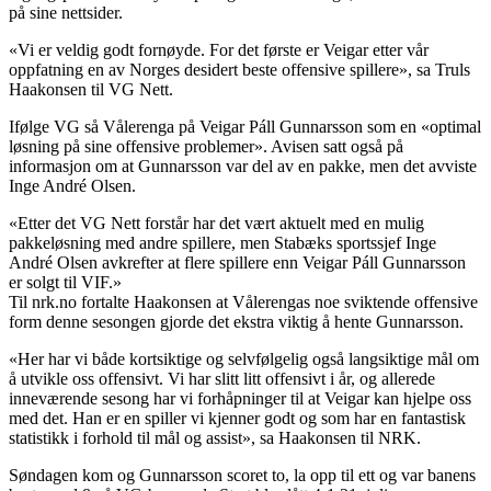
på sine nettsider.
«Vi er veldig godt fornøyde. For det første er Veigar etter vår
oppfatning en av Norges desidert beste offensive spillere», sa Truls
Haakonsen til VG Nett.
Ifølge VG så Vålerenga på Veigar Páll Gunnarsson som en «optimal
løsning på sine offensive problemer». Avisen satt også på
informasjon om at Gunnarsson var del av en pakke, men det avviste
Inge André Olsen.
«Etter det VG Nett forstår har det vært aktuelt med en mulig
pakkeløsning med andre spillere, men Stabæks sportssjef Inge
André Olsen avkrefter at flere spillere enn Veigar Páll Gunnarsson
er solgt til VIF.»
Til nrk.no fortalte Haakonsen at Vålerengas noe sviktende offensive
form denne sesongen gjorde det ekstra viktig å hente Gunnarsson.
«Her har vi både kortsiktige og selvfølgelig også langsiktige mål om
å utvikle oss offensivt. Vi har slitt litt offensivt i år, og allerede
inneværende sesong har vi forhåpninger til at Veigar kan hjelpe oss
med det. Han er en spiller vi kjenner godt og som har en fantastisk
statistikk i forhold til mål og assist», sa Haakonsen til NRK.
Søndagen kom og Gunnarsson scoret to, la opp til ett og var banens