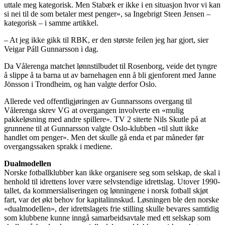
uttale meg kategorisk. Men Stabæk er ikke i en situasjon hvor vi kan
si nei til de som betaler mest penger», sa Ingebrigt Steen Jensen –
kategorisk – i samme artikkel.
– At jeg ikke gikk til RBK, er den største feilen jeg har gjort, sier
Veigar Páll Gunnarsson i dag.
Da Vålerenga matchet lønnstilbudet til Rosenborg, veide det tyngre
å slippe å ta barna ut av barnehagen enn å bli gjenforent med Janne
Jönsson i Trondheim, og han valgte derfor Oslo.
Allerede ved offentligjøringen av Gunnarssons overgang til
Vålerenga skrev VG at overgangen involverte en «mulig
pakkeløsning med andre spillere». TV 2 siterte Nils Skutle på at
grunnene til at Gunnarsson valgte Oslo-klubben «til slutt ikke
handlet om penger». Men det skulle gå enda et par måneder før
overgangssaken sprakk i mediene.
Dualmodellen
Norske fotballklubber kan ikke organisere seg som selskap, de skal i
henhold til idrettens lover være selvstendige idrettslag. Utover 1990-
tallet, da kommersialiseringen og lønningene i norsk fotball skjøt
fart, var det økt behov for kapitalinnskud. Løsningen ble den norske
«dualmodellen», der idrettslagets frie stilling skulle bevares samtidig
som klubbene kunne inngå samarbeidsavtale med ett selskap som