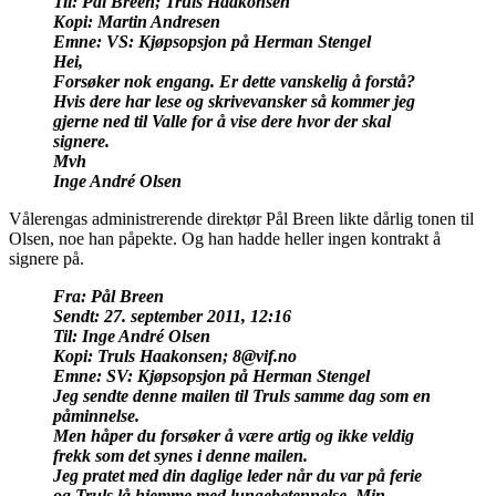
Til: Pål Breen; Truls Haakonsen
Kopi: Martin Andresen
Emne: VS: Kjøpsopsjon på Herman Stengel
Hei,
Forsøker nok engang. Er dette vanskelig å forstå?
Hvis dere har lese og skrivevansker så kommer jeg
gjerne ned til Valle for å vise dere hvor der skal
signere.
Mvh
Inge André Olsen
Vålerengas administrerende direktør Pål Breen likte dårlig tonen til
Olsen, noe han påpekte. Og han hadde heller ingen kontrakt å
signere på.
Fra: Pål Breen
Sendt: 27. september 2011, 12:16
Til: Inge André Olsen
Kopi: Truls Haakonsen; 8@vif.no
Emne: SV: Kjøpsopsjon på Herman Stengel
Jeg sendte denne mailen til Truls samme dag som en
påminnelse.
Men håper du forsøker å være artig og ikke veldig
frekk som det synes i denne mailen.
Jeg pratet med din daglige leder når du var på ferie
og Truls lå hjemme med lungebetennelse. Min