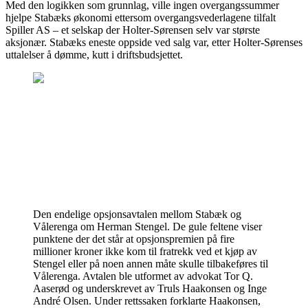
Med den logikken som grunnlag, ville ingen overgangssummer
hjelpe Stabæks økonomi ettersom overgangsvederlagene tilfalt
Spiller AS – et selskap der Holter-Sørensen selv var største
aksjonær. Stabæks eneste oppside ved salg var, etter Holter-Sørenses
uttalelser å dømme, kutt i driftsbudsjettet.
Den endelige opsjonsavtalen mellom Stabæk og
Vålerenga om Herman Stengel. De gule feltene viser
punktene der det står at opsjonspremien på fire
millioner kroner ikke kom til fratrekk ved et kjøp av
Stengel eller på noen annen måte skulle tilbakeføres til
Vålerenga. Avtalen ble utformet av advokat Tor Q.
Aaserød og underskrevet av Truls Haakonsen og Inge
André Olsen. Under rettssaken forklarte Haakonsen,