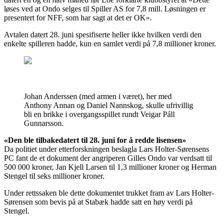
løses ved at Ondo selges til Spiller AS for 7,8 mill. Løsningen er
presentert for NFF, som har sagt at det er OK».
Avtalen datert 28. juni spesifiserte heller ikke hvilken verdi den
enkelte spilleren hadde, kun en samlet verdi på 7,8 millioner kroner.
Johan Anderssen (med armen i været), her med
Anthony Annan og Daniel Nannskog, skulle ufrivillig
bli en brikke i overgangsspillet rundt Veigar Páll
Gunnarsson.
«Den ble tilbakedatert til 28. juni for å redde lisensen»
Da politiet under etterforskningen beslagla Lars Holter-Sørensens
PC fant de et dokument der angriperen Gilles Ondo var verdsatt til
500 000 kroner, Jan Kjell Larsen til 1,3 millioner kroner og Herman
Stengel til seks millioner kroner.
Under rettssaken ble dette dokumentet trukket fram av Lars Holter-
Sørensen som bevis på at Stabæk hadde satt en høy verdi på
Stengel.