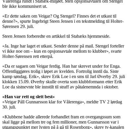
Vålerenga rundt i Stabæk-miljøet. Men opsjonsavtalen om Stengel
ble ikke kommunisert ut.
«Er dette saken om Veigar? Og Stengel? Finnes det et utkast til
denne?», spurte Ingebrigt Steen Jensen i en tekstmelding til Holter-
Sørensen 29. juli.
Steen Jensen forberedte en artikkel til Stabæks hjemmeside.
«Ja. Inge har laget et utkast. Sender denne på mail. Stengel forteller
vi ikke noe om – kun en opsjonsavtale mellom to klubber», svarte
Holter-Sørensen rett etterpå.
«Da er sagaen om Veigar ferdig. Han har skrevet under for Enga.
Offentliggjøres trolig i løpet av kvelden. Fortrolig inntil da. Siste
kamp søndag. Erik», skrev Erik Loe i en sms til Jarl Øverby 29. juli
klokken 15.09. Øverby skulle overta som klubbformann etter Erik
Loe da sistnevnte ble innstilt til straff av påtalenemnda i oktober.
«Han var rett og slett best»
«Veigar Páll Gunnarsson klar for Vålerenga», meldte TV 2 lørdag
30. juli.
«Klubbene hadde allerede forhandlet fram en overgangssum som
skal ligge på mellom tre og fem millioner, men Gunnarsson var i
utgangspunktet mer lysten på å gå til Rosenborg», skrev tv-kanalen