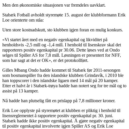
Men den økonomiske situasjonen var fremdeles uavklart.
Stabæk Fotball avholdt styremøte 15. august der klubbformann Erik
Loe orienterte om ståa:
Uten store kostnadskutt, sto klubben igjen foran en mulig konkurs.
«Vi startet året med en negativ egenkapital og likviditet på
henholdsvis -2,5 mill og -1,4 mill. I henhold til lisenskrav skal det
rapporteres positiv egenkapital pr 30.06. Dette løses ved at Ondo
selges til Spiller AS for 7,8 mill. Løsningen er presentert for NFF,
som har sagt at det er OK», er det protokollført.
Gilles Mbang Ondo hadde kommet til Stabæk før 2011-sesongen
som bosmanspiller fra den islandske klubben Grindavík, i 2010 ble
han toppscorer i den islandske ligaen med 14 mål på 20 kamper.
Etter et halvt år i Stabæk-trøya hadde han notert seg for tre mål og to
assist på 13 kamper.
Nå hadde han plutselig fått en prislapp på 7,8 millioner kroner.
Erik Loe opplyste på styremøtet at klubben er pliktig i henhold til
lisensreglementet å rapportere positiv egenkapital pr. 30. juni.
Stabæk hadde ikke positiv egenkapital. Å gjøre negativ egenkapital
til positiv egenkapital involverte igjen Spiller AS og Erik Loe