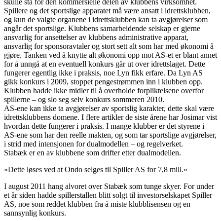
skulle stå for den kommersielle delen av klubbens virksomhet.
Spillere og det sportslige apparatet må være ansatt i idrettsklubben,
og kun de valgte organene i idrettsklubben kan ta avgjørelser som
angår det sportslige. Klubbens samarbeidende selskap er gjerne
ansvarlig for ansettelser av klubbens administrative apparat,
ansvarlig for sponsoravtaler og stort sett alt som har med økonomi å
gjøre. Tanken ved å knytte alt økonomi opp mot AS-et er blant annet
for å unngå at en eventuell konkurs går ut over idrettslaget. Dette
fungerer egentlig ikke i praksis, noe Lyn fikk erfare. Da Lyn AS
gikk konkurs i 2009, stoppet pengestrømmen inn i klubben opp.
Klubben hadde ikke midler til å overholde forpliktelsene overfor
spillerne – og slo seg selv konkurs sommeren 2010.
AS-ene kan ikke ta avgjørelser av sportslig karakter, dette skal være
idrettsklubbens domene. I flere artikler de siste årene har Josimar vist
hvordan dette fungerer i praksis. I mange klubber er det styrene i
AS-ene som har den reelle makten, og som tar sportslige avgjørelser,
i strid med intensjonen for dualmodellen – og regelverket.
Stabæk er en av klubbene som drifter etter dualmodellen.
«Dette løses ved at Ondo selges til Spiller AS for 7,8 mill.»
I august 2011 hang alvoret over Stabæk som tunge skyer. For under
et år siden hadde spillerstallen blitt solgt til investorselskapet Spiller
AS, noe som reddet klubben fra å miste klubblisensen og en
sannsynlig konkurs.