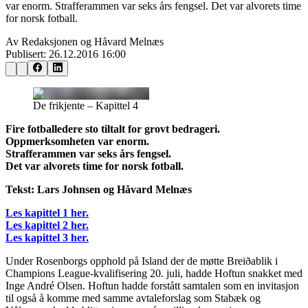
var enorm. Strafferammen var seks års fengsel. Det var alvorets time
for norsk fotball.
Av Redaksjonen og Håvard Melnæs
Publisert:
26.12.2016 16:00
De frikjente – Kapittel 4
Fire fotballedere sto tiltalt for grovt bedrageri.
Oppmerksomheten var enorm.
Strafferammen var seks års fengsel.
Det var alvorets time for norsk fotball.
Tekst: Lars Johnsen og Håvard Melnæs
Les kapittel 1 her.
Les kapittel 2 her.
Les kapittel 3 her.
Under Rosenborgs opphold på Island der de møtte Breiðablik i
Champions League-kvalifisering 20. juli, hadde Hoftun snakket med
Inge André Olsen. Hoftun hadde forstått samtalen som en invitasjon
til også å komme med samme avtaleforslag som Stabæk og