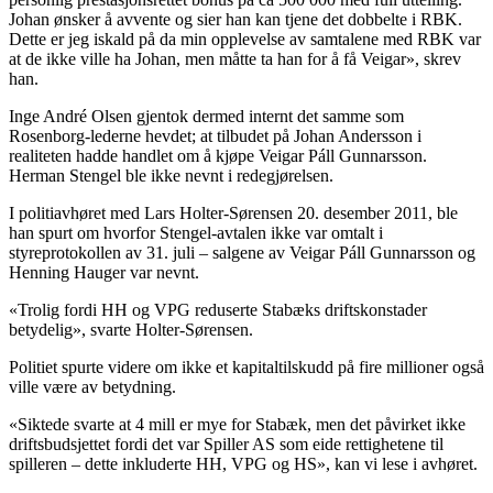
Johan ønsker å avvente og sier han kan tjene det dobbelte i RBK.
Dette er jeg iskald på da min opplevelse av samtalene med RBK var
at de ikke ville ha Johan, men måtte ta han for å få Veigar», skrev
han.
Inge André Olsen gjentok dermed internt det samme som
Rosenborg-lederne hevdet; at tilbudet på Johan Andersson i
realiteten hadde handlet om å kjøpe Veigar Páll Gunnarsson.
Herman Stengel ble ikke nevnt i redegjørelsen.
I politiavhøret med Lars Holter-Sørensen 20. desember 2011, ble
han spurt om hvorfor Stengel-avtalen ikke var omtalt i
styreprotokollen av 31. juli – salgene av Veigar Páll Gunnarsson og
Henning Hauger var nevnt.
«Trolig fordi HH og VPG reduserte Stabæks driftskonstader
betydelig», svarte Holter-Sørensen.
Politiet spurte videre om ikke et kapitaltilskudd på fire millioner også
ville være av betydning.
«Siktede svarte at 4 mill er mye for Stabæk, men det påvirket ikke
driftsbudsjettet fordi det var Spiller AS som eide rettighetene til
spilleren – dette inkluderte HH, VPG og HS», kan vi lese i avhøret.