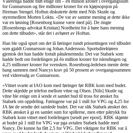
Vålerenga hadde blitt enige om – én million kroner i overgangssum
for Gunnarsson og fire millioner kroner for en kjøpsopsjon på
Herman Stengel. Hoftun diskuterte dette med Nils Skutle og
styremedlem Morten Loktu. «De var av samme mening at dette ikke
var en løsning [Rosenborg kunne være med på]. De ringte
[Rosenborgs advokat Kristian] Nordheim for å høre hans mening
om dette tilbudet», står det i avhøret av Hoftun.
Han ble også spurt om det lå føringer rundt prissettingen ved tilbudet
som gjaldt Gunnarsson og Johan Andersson. Sportsdirektøren
gjentok det han hadde fortalt påtalenemnda: Det var Stabæk som
hadde bedt om fordelingen på én million kroner for islendingen og
4,25 millioner kroner for svensken. Rosenborg-ledelsen mente dette
hang sammen med Nancys krav på 50 prosent av overgangssummen
ved videresalg av Gunnarsson.
«Vitnet svarte at IAO kom med føringer før RBK kom med budet.
Dette skjedde pr telefon mellom vitne og Olsen. [Nils] Skutle og
vitne ble enige om å sende et samlet bud til tross for ønsket fra
Stabæk om oppdeling. Føringene var på 1 mill for VPG og 4,25 for
JA før de sendte det samlede budet. Det var slik Stabæk ønsket det.
RBK ønsket å gi en samlet sum for spillerne, men etter påtrykk fra
Stabæk kom vitnet med fordelingen [sendt per epost]. RBK skjønte
at budet på 1 mill for VPG var pga avtalen Stabæk hadde med
Nancy. De kunne ha fått 2,5 for VPG. Det viktigste for RBK var å