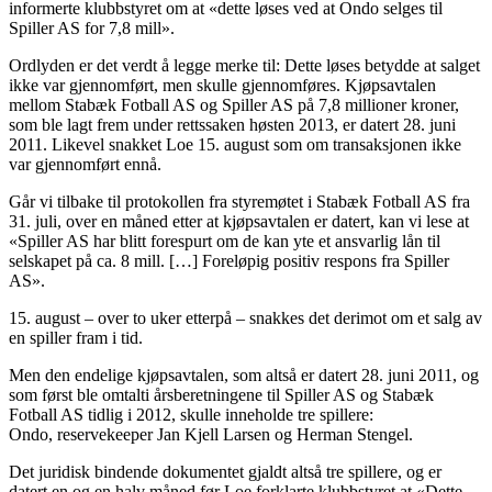
informerte klubbstyret om at «dette løses ved at Ondo selges til
Spiller AS for 7,8 mill».
Ordlyden er det verdt å legge merke til: Dette løses betydde at salget
ikke var gjennomført, men skulle gjennomføres. Kjøpsavtalen
mellom Stabæk Fotball AS og Spiller AS på 7,8 millioner kroner,
som ble lagt frem under rettssaken høsten 2013, er datert 28. juni
2011. Likevel snakket Loe 15. august som om transaksjonen ikke
var gjennomført ennå.
Går vi tilbake til protokollen fra styremøtet i Stabæk Fotball AS fra
31. juli, over en måned etter at kjøpsavtalen er datert, kan vi lese at
«Spiller AS har blitt forespurt om de kan yte et ansvarlig lån til
selskapet på ca. 8 mill. […] Foreløpig positiv respons fra Spiller
AS».
15. august – over to uker etterpå – snakkes det derimot om et salg av
en spiller fram i tid.
Men den endelige kjøpsavtalen, som altså er datert 28. juni 2011, og
som først ble omtalti årsberetningene til Spiller AS og Stabæk
Fotball AS tidlig i 2012, skulle inneholde tre spillere:
Ondo, reservekeeper Jan Kjell Larsen og Herman Stengel.
Det juridisk bindende dokumentet gjaldt altså tre spillere, og er
datert en og en halv måned før Loe forklarte klubbstyret at «Dette