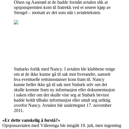
Olsen og Aaserød at de hadde forstått avtalen slik at
opsjonspremien kom til fratrekk ved et senere kjøp av
Stengel – motsatt av det som står i avtaleteksten.
Stabæks forlik med Nancy. I avtalen ble klubbene enige
om at de ikke kunne gå til sak mot hverandre, uansett
hva eventuelle rettsinnstanser kom fram til. Nancy
kunne heller ikke gå til sak mot Stabæk selv om det
skulle komme fram ny informasjon eller dokumentasjon
i saken eller om det skulle vise seg at Stabæk bevisst
hadde holdt tilbake informasjon eller uttalt seg uriktig
overfor Nancy. Avtalen ble undertegnet 17. november
2011.
«Er dette vanskelig å forstå?»
Opsjonsavtalen med Vålerenga ble inngått 19. juli, men ingenting