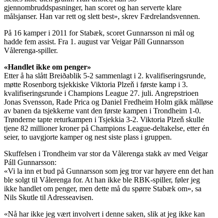
gjennombruddspasninger, han scoret og han serverte klare
målsjanser. Han var rett og slett best», skrev Fædrelandsvennen.
På 16 kamper i 2011 for Stabæk, scoret Gunnarsson ni mål og
hadde fem assist. Fra 1. august var Veigar Páll Gunnarsson
Vålerenga-spiller.
«Handlet ikke om penger»
Etter å ha slått Breiðablik 5-2 sammenlagt i 2. kvalifiseringsrunde,
møtte Rosenborg tsjekkiske Viktoria Plzeň i første kamp i 3.
kvalifiseringsrunde i Champions League 27. juli. Angrepstrioen
Jonas Svensson, Rade Prica og Daniel Fredheim Holm gikk målløse
av banen da tsjekkerne vant den første kampen i Trondheim 1-0.
Trønderne tapte returkampen i Tsjekkia 3-2. Viktoria Plzeň skulle
tjene 82 millioner kroner på Champions League-deltakelse, etter én
seier, to uavgjorte kamper og nest siste plass i gruppen.
Skuffelsen i Trondheim var stor da Vålerenga stakk av med Veigar
Páll Gunnarsson:
«Vi la inn et bud på Gunnarsson som jeg tror var høyere enn det han
ble solgt til Vålerenga for. At han ikke ble RBK-spiller, føler jeg
ikke handlet om penger, men dette må du spørre Stabæk om», sa
Nils Skutle til Adresseavisen.
«Nå har ikke jeg vært involvert i denne saken, slik at jeg ikke kan