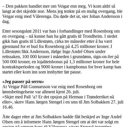
– Den pakken handlet mer om Veigar enn meg. Vi kom aldri så
langt at det skjedde noe. Mens jeg tenkte på en mulig overgang, ble
Veigar enig med Vålerenga. Da døde det ut, sier Johan Andersson i
dag.
Etter sesongslutt 2011 var han i forhandlinger med Rosenborg om
en overgang – nå kunne han ha gått gratis til Trondheim. I stedet
gikk han gratis til Lillestrøm, cirka tre måneder etter å ha vært
gjenstand for et bud fra Rosenborg på 4,25 millioner kroner. I
Lillestrøm fikk Andersson, ifølge Inge André Olsen under
rettssaken, 100 000 kroner i måneden i grunnlønn, sign-on-fee på
500 000 kroner, en lojalitetsbonus på 1,3 millioner kroner for hele
kontraktsperioden og 9000 kroner i kampbonus for hver kamp han
startet eller kom inn som innbytter før pause.
«Jeg passer på serru»
At Veigar Páll Gunnarsson var enig med Rosenborg om
lønnsbetingelsene var allment kjent 26. juli.
«Skjer med Pall ‘a? Er det opsjon på Herman i Trønderriket nå
eller», skrev Hans Jørgen Stengel i en sms til Jim Solbakken 27. juli
16.46.
Åtte dager etter at Jim Solbakken hadde fått beskjed av Inge André
Olsen om å informere Hans Jørgen Stengel om at det var solgt en
opsjon på sønnen hans til Vålerenga, visste Stengel ingenting.