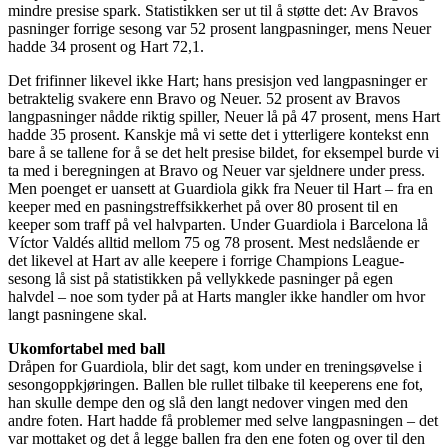
mindre presise spark. Statistikken ser ut til å støtte det: Av Bravos
pasninger forrige sesong var 52 prosent langpasninger, mens Neuer
hadde 34 prosent og Hart 72,1.
Det frifinner likevel ikke Hart; hans presisjon ved langpasninger er
betraktelig svakere enn Bravo og Neuer. 52 prosent av Bravos
langpasninger nådde riktig spiller, Neuer lå på 47 prosent, mens Hart
hadde 35 prosent. Kanskje må vi sette det i ytterligere kontekst enn
bare å se tallene for å se det helt presise bildet, for eksempel burde vi
ta med i beregningen at Bravo og Neuer var sjeldnere under press.
Men poenget er uansett at Guardiola gikk fra Neuer til Hart – fra en
keeper med en pasningstreffsikkerhet på over 80 prosent til en
keeper som traff på vel halvparten. Under Guardiola i Barcelona lå
Víctor Valdés alltid mellom 75 og 78 prosent. Mest nedslående er
det likevel at Hart av alle keepere i forrige Champions League-
sesong lå sist på statistikken på vellykkede pasninger på egen
halvdel – noe som tyder på at Harts mangler ikke handler om hvor
langt pasningene skal.
Ukomfortabel med ball
Dråpen for Guardiola, blir det sagt, kom under en treningsøvelse i
sesongoppkjøringen. Ballen ble rullet tilbake til keeperens ene fot,
han skulle dempe den og slå den langt nedover vingen med den
andre foten. Hart hadde få problemer med selve langpasningen – det
var mottaket og det å legge ballen fra den ene foten og over til den