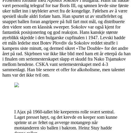
Prosessen fortsatte med Apostol Sokolov i Bulgaria. Hans far hadde
vært personlig telegraf for tsar Boris III, og sønnen levde sine første
uker tullet inn i tøybleier arvet fra de kongelige. Følelsen av å være
spesiell skulle aldri forlate ham. Han spurtet ut av straffefeltet og
snappet ballen foran angripere på full fart mot mål, og distribuerte
den videre som en klassisk sweeper. Sokolov var også kjent for
fantastisk posisjonering og god reaksjon. Hans kanskje største
øyeblikk skjedde i den bulgarske cupfinalen i 1947. Levski hadde
ett måls ledelse mot Botev Plovdiv da Sokolov reddet straffe i
kampens siste minutt, og dermed sikret «The Double» for det andre
året på rad. Skjebnen var ikke like blid med ham ett år etterpå da han
i finalen om seriemesterskapet slapp et skudd fra Nako Tsjamakov
mellom hendene. CSKA vant seriemesterskapet med 4-3
sammenlagt. Han ble senere et offer for alkoholisme, men talentet
hans var det ikke tvil om.
I Ajax på 1960-tallet ble keeperens rolle svært sentral.
Laget presset høyt, og det krevde en keeper som kunne
sprinte ut av feltet og avverge motangrep når
motstanderen slo ballen i bakrom. Heinz Stuy hadde