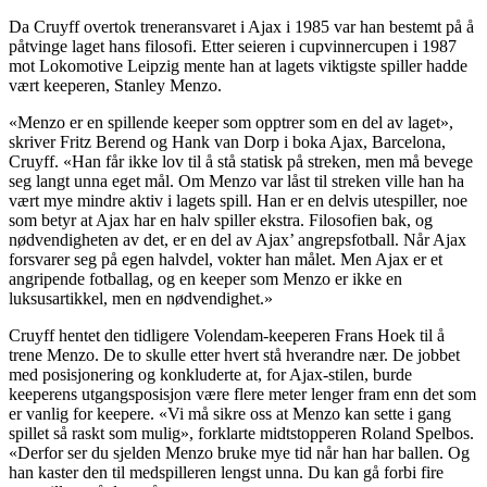
Da Cruyff overtok treneransvaret i Ajax i 1985 var han bestemt på å
påtvinge laget hans filosofi. Etter seieren i cupvinnercupen i 1987
mot Lokomotive Leipzig mente han at lagets viktigste spiller hadde
vært keeperen, Stanley Menzo.
«Menzo er en spillende keeper som opptrer som en del av laget»,
skriver Fritz Berend og Hank van Dorp i boka Ajax, Barcelona,
Cruyff. «Han får ikke lov til å stå statisk på streken, men må bevege
seg langt unna eget mål. Om Menzo var låst til streken ville han ha
vært mye mindre aktiv i lagets spill. Han er en delvis utespiller, noe
som betyr at Ajax har en halv spiller ekstra. Filosofien bak, og
nødvendigheten av det, er en del av Ajax’ angrepsfotball. Når Ajax
forsvarer seg på egen halvdel, vokter han målet. Men Ajax er et
angripende fotballag, og en keeper som Menzo er ikke en
luksusartikkel, men en nødvendighet.»
Cruyff hentet den tidligere Volendam-keeperen Frans Hoek til å
trene Menzo. De to skulle etter hvert stå hverandre nær. De jobbet
med posisjonering og konkluderte at, for Ajax-stilen, burde
keeperens utgangsposisjon være flere meter lenger fram enn det som
er vanlig for keepere. «Vi må sikre oss at Menzo kan sette i gang
spillet så raskt som mulig», forklarte midtstopperen Roland Spelbos.
«Derfor ser du sjelden Menzo bruke mye tid når han har ballen. Og
han kaster den til medspilleren lengst unna. Du kan gå forbi fire