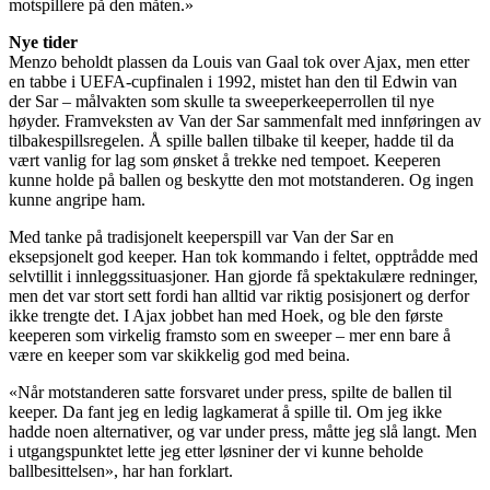
motspillere på den måten.»
Nye tider
Menzo beholdt plassen da Louis van Gaal tok over Ajax, men etter
en tabbe i UEFA-cupfinalen i 1992, mistet han den til Edwin van
der Sar – målvakten som skulle ta sweeperkeeperrollen til nye
høyder. Framveksten av Van der Sar sammenfalt med innføringen av
tilbakespillsregelen. Å spille ballen tilbake til keeper, hadde til da
vært vanlig for lag som ønsket å trekke ned tempoet. Keeperen
kunne holde på ballen og beskytte den mot motstanderen. Og ingen
kunne angripe ham.
Med tanke på tradisjonelt keeperspill var Van der Sar en
eksepsjonelt god keeper. Han tok kommando i feltet, opptrådde med
selvtillit i innleggssituasjoner. Han gjorde få spektakulære redninger,
men det var stort sett fordi han alltid var riktig posisjonert og derfor
ikke trengte det. I Ajax jobbet han med Hoek, og ble den første
keeperen som virkelig framsto som en sweeper – mer enn bare å
være en keeper som var skikkelig god med beina.
«Når motstanderen satte forsvaret under press, spilte de ballen til
keeper. Da fant jeg en ledig lagkamerat å spille til. Om jeg ikke
hadde noen alternativer, og var under press, måtte jeg slå langt. Men
i utgangspunktet lette jeg etter løsniner der vi kunne beholde
ballbesittelsen», har han forklart.