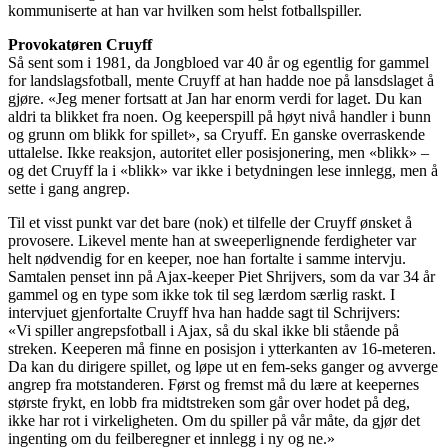
kommuniserte at han var hvilken som helst fotballspiller.
Provokatøren Cruyff
Så sent som i 1981, da Jongbloed var 40 år og egentlig for gammel
for landslagsfotball, mente Cruyff at han hadde noe på lansdslaget å
gjøre. «Jeg mener fortsatt at Jan har enorm verdi for laget. Du kan
aldri ta blikket fra noen. Og keeperspill på høyt nivå handler i bunn
og grunn om blikk for spillet», sa Cryuff. En ganske overraskende
uttalelse. Ikke reaksjon, autoritet eller posisjonering, men «blikk» –
og det Cruyff la i «blikk» var ikke i betydningen lese innlegg, men å
sette i gang angrep.
Til et visst punkt var det bare (nok) et tilfelle der Cruyff ønsket å
provosere. Likevel mente han at sweeperlignende ferdigheter var
helt nødvendig for en keeper, noe han fortalte i samme intervju.
Samtalen penset inn på Ajax-keeper Piet Shrijvers, som da var 34 år
gammel og en type som ikke tok til seg lærdom særlig raskt. I
intervjuet gjenfortalte Cruyff hva han hadde sagt til Schrijvers:
«Vi spiller angrepsfotball i Ajax, så du skal ikke bli stående på
streken. Keeperen må finne en posisjon i ytterkanten av 16-meteren.
Da kan du dirigere spillet, og løpe ut en fem-seks ganger og avverge
angrep fra motstanderen. Først og fremst må du lære at keepernes
største frykt, en lobb fra midtstreken som går over hodet på deg,
ikke har rot i virkeligheten. Om du spiller på vår måte, da gjør det
ingenting om du feilberegner et innlegg i ny og ne.»