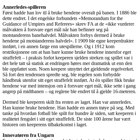
Annerledes-spilleren
Først hadde han lov til å bruke hendene overalt på banen. I 1886 ble
dette endret. I det engelske forbundets «Memorandum for the
Guidance of Umpires and Referees» skrev FA at de «ikke vurderer
målvakten å forsvare eget mål når han befinner seg på
motstanderens banehalvdel. Målvakten forbys dermed å bruke
hendene på motstanderens halvdel». I 1909 ble egne keeperdrakter
innført, i en annen farge enn utespillerne. Og i 1912 kom
restriksjonene om at han bare kunne bruke hendene innenfor eget
straffefelt – i praksis forlot keeperen sjelden streken og spillet var i
det hele tatt så statisk at endringen høres mer dramatisk ut enn den
ble oppfattet som. Noen keepere utnyttet det gjeldende regelverket.
Så fort den tendensen spredte seg, ble regelen som forbydde
håndbruk utenfor sitt eget straffefelt innført. At én spiller fikk bruke
hendene var med intensjon om å forsvare eget mål, ikke sette i gang
angrep på midtbanen – og reglene ble endret til å gjelde 16-meteren.
Dermed ble keeperen skilt fra resten av laget. Han var annerledes.
Han kunne bruke hendene. Han hadde en annen trøye på seg. Med
tanke på hvordan fotball ble spilt for hundre år siden, satt keeperen i
realitetet fengslet i sitt eget straffefelt. De siste 100 årene har vært
historen om keeperens tilbakekomst i laget.
Innovatøren fra Ungarn