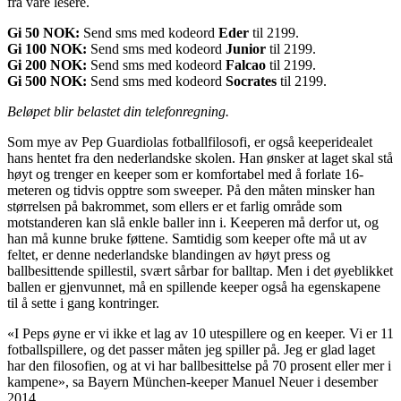
fra våre lesere.
Gi 50 NOK:
Send sms med kodeord
Eder
til 2199.
Gi 100 NOK:
Send sms med kodeord
Junior
til 2199.
Gi 200 NOK:
Send sms med kodeord
Falcao
til 2199.
Gi 500 NOK:
Send sms med kodeord
Socrates
til 2199.
Beløpet blir belastet din telefonregning.
Som mye av Pep Guardiolas fotballfilosofi, er også keeperidealet
hans hentet fra den nederlandske skolen. Han ønsker at laget skal stå
høyt og trenger en keeper som er komfortabel med å forlate 16-
meteren og tidvis opptre som sweeper. På den måten minsker han
størrelsen på bakrommet, som ellers er et farlig område som
motstanderen kan slå enkle baller inn i. Keeperen må derfor ut, og
han må kunne bruke føttene. Samtidig som keeper ofte må ut av
feltet, er denne nederlandske blandingen av høyt press og
ballbesittende spillestil, svært sårbar for balltap. Men i det øyeblikket
ballen er gjenvunnet, må en spillende keeper også ha egenskapene
til å sette i gang kontringer.
«I Peps øyne er vi ikke et lag av 10 utespillere og en keeper. Vi er 11
fotballspillere, og det passer måten jeg spiller på. Jeg er glad laget
har den filosofien, og at vi har ballbesittelse på 70 prosent eller mer i
kampene», sa Bayern München-keeper Manuel Neuer i desember
2014.