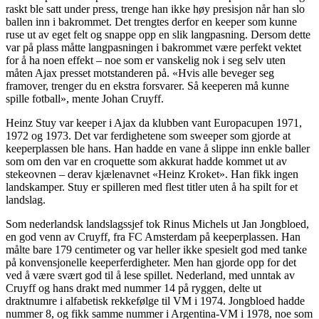
raskt ble satt under press, trenge han ikke høy presisjon når han slo
ballen inn i bakrommet. Det trengtes derfor en keeper som kunne
ruse ut av eget felt og snappe opp en slik langpasning. Dersom dette
var på plass måtte langpasningen i bakrommet være perfekt vektet
for å ha noen effekt – noe som er vanskelig nok i seg selv uten
måten Ajax presset motstanderen på. «Hvis alle beveger seg
framover, trenger du en ekstra forsvarer. Så keeperen må kunne
spille fotball», mente Johan Cruyff.
Heinz Stuy var keeper i Ajax da klubben vant Europacupen 1971,
1972 og 1973. Det var ferdighetene som sweeper som gjorde at
keeperplassen ble hans. Han hadde en vane å slippe inn enkle baller
som om den var en croquette som akkurat hadde kommet ut av
stekeovnen – derav kjælenavnet «Heinz Kroket». Han fikk ingen
landskamper. Stuy er spilleren med flest titler uten å ha spilt for et
landslag.
Som nederlandsk landslagssjef tok Rinus Michels ut Jan Jongbloed,
en god venn av Cruyff, fra FC Amsterdam på keeperplassen. Han
målte bare 179 centimeter og var heller ikke spesielt god med tanke
på konvensjonelle keeperferdigheter. Men han gjorde opp for det
ved å være svært god til å lese spillet. Nederland, med unntak av
Cruyff og hans drakt med nummer 14 på ryggen, delte ut
draktnumre i alfabetisk rekkefølge til VM i 1974. Jongbloed hadde
nummer 8, og fikk samme nummer i Argentina-VM i 1978, noe som