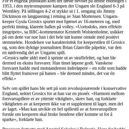
For et engelsk publikum kom det første beviset på denne endringen i
1953, i den myteomspunne kampen der Ungarn slo England 6-3 på
Wembley. På stillingen 4-2 et stykke ut i 1. omgang slo Jimmy
Dickinson en langpasning i retning av Stan Mortensen. Ungarn-
keeper Gyula Grosics spurtet mot hjørnet av 16-meteren og, med
perfekt timing, klarerte ballen på volley. «Uortodoks, men effektiv
inngripen», sa BBC-kommentator Kenneth Wolstenholme, usikker
på om dette var noe han i det hele tatt kunne omtale med positivt
stemmeleie. Hendelsen var karakteristisk for keeperstilen til Grosics
og, som den dyktige journalisten Brian Glanville påpekte, var den
en nødvendig del av Ungarns spill.
«Grosics nølte aldri med å sprinte ut av straffefeltet, og han ble
dermed en ekstra forsvarer. Han timet løpene godt. Vanskene
forsvaret hadde med motstanderens indreløpere – en rolle som hadde
blitt flyttet framover på banen – ble dermed mindre, det var én
effekt.»
Selv om spillet hans ble sett på som revolusjonærende i konservative
England, nektet Grosics for at han var en pionér. «Harmoni mellom
forsvarsspillere er av ytterste viktighet», skrev han, og forklarte
viktigheten av at keeperen ikke var et supplement til laget, men del
av laget. «Man kan utvikle en hel spillestil av at forsvarsspillere
forstår om keeperen skal bruke hendene eller komme ut for å
sparke», forklarte han.