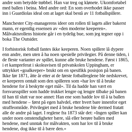
andre som betydde trøbbel. Han var treg og klønete. Ukomfortabel
med ballen i beina. Med andre ord: En som overhodet ikke passer
inn i Guardiolas ideal om at laget skal bestå av 11 fotballspillere.
Manchester City-managerens ideer om rollen til lagets aller bakerst
mann, er egentlig essensen av «den moderne keeperen».
Målvaktsrollens historie går i en tydelig bue, som jeg tegner opp i
boka The Outsider.
I forhistorisk fotball fantes ikke keeperen. Noen spillere lå dypere
enn andre, men uten å ha noen spesielle privilegier. På denne tiden, i
de fleste varianter av spillet, kunne alle bruke hendene. Først i 1865,
i et kampreferat i skoleavisen til privatskolen Uppingham, er
uttrykket «goalkeeper» brukt om en spesifikk posisjon på banen.
Ikke før 1871, åtte år etter at de første fotballreglene ble nedskrevet,
er keeperen omtalt som den spilleren som «har lov til å bruke
hendene for å beskytte eget mål». Til da hadde han vært en
forsvarsspiller som hadde trukket lengre og lengre tilbake på banen
til han til slutt var noe annet: Han ene som hadde lov til å ta ballen
med hendene – først på egen halvdel, etter hvert bare innenfor eget
straffeområde. Privilegiet med å bruke hendene ble dermed fratatt
alle de andre på laget. I reglene fra 1873 står det: «Ingen spiller kan
under noen omstendigheter bære, slå eller berøre ballen med
hendene, med unntak for målvakten, som har lov til å bruke
hendene, dog ikke til å bære den.»