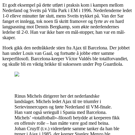
Et godt eksempel på dette utført i praksis kom i kampen mellom
Nederland og Sveits på Villa Park i EM i 1996. Nederlenderne ledet
1-0 elleve minutter før slutt, mens Sveits trykket på. Van der Sar
fanget et innlegg, tok noen få skritt framover og fyrte av en hard
langpasning mot Dennis Bergkamp, som økte nederlendernes
ledelse til 2-0. Han var ikke bare en mål-stopper, han var en mål-
skaper.
Hoek gikk den nedtråkkede stien fra Ajax til Barcelona. Der jobbet
han under Louis van Gaal, og fortsatte å jobbe etter samme
keeperfilosofi. Barcelona-keeper Víctor Valdés ble totalforvandlet,
og skulle bli en viktig brikke til suksessen under Pep Guardiola.
Rinus Michels dirigerer her det nederlandske
landslaget. Michels ledet Ajax til tre triumfer i
Serievinnercupen og førte Nederland til VM-finale.
Han vant også seriegull i Spania med Barcelona.
Michels’ «totalfotball»-filosofi betydde at keeperen fikk
en offensiv rolle – han måtte være god med beina.
Johan Cruyff (t.v.) videreførte samme tanker da han ble
trener i Ajax i 1985, der keeper Stanley Menzo ble