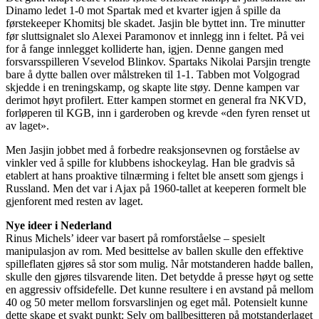
Dinamo ledet 1-0 mot Spartak med et kvarter igjen å spille da
førstekeeper Khomitsj ble skadet. Jasjin ble byttet inn. Tre minutter
før sluttsignalet slo Alexei Paramonov et innlegg inn i feltet. På vei
for å fange innlegget kolliderte han, igjen. Denne gangen med
forsvarsspilleren Vsevelod Blinkov. Spartaks Nikolai Parsjin trengte
bare å dytte ballen over målstreken til 1-1. Tabben mot Volgograd
skjedde i en treningskamp, og skapte lite støy. Denne kampen var
derimot høyt profilert. Etter kampen stormet en general fra NKVD,
forløperen til KGB, inn i garderoben og krevde «den fyren renset ut
av laget».
Men Jasjin jobbet med å forbedre reaksjonsevnen og forståelse av
vinkler ved å spille for klubbens ishockeylag. Han ble gradvis så
etablert at hans proaktive tilnærming i feltet ble ansett som gjengs i
Russland. Men det var i Ajax på 1960-tallet at keeperen formelt ble
gjenforent med resten av laget.
Nye ideer i Nederland
Rinus Michels’ ideer var basert på romforståelse – spesielt
manipulasjon av rom. Med besittelse av ballen skulle den effektive
spilleflaten gjøres så stor som mulig. Når motstanderen hadde ballen,
skulle den gjøres tilsvarende liten. Det betydde å presse høyt og sette
en aggressiv offsidefelle. Det kunne resultere i en avstand på mellom
40 og 50 meter mellom forsvarslinjen og eget mål. Potensielt kunne
dette skape et svakt punkt: Selv om ballbesitteren på motstanderlaget