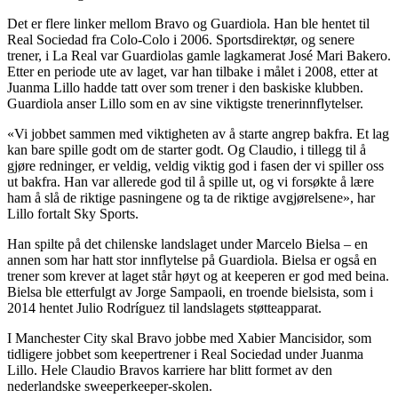
Det er flere linker mellom Bravo og Guardiola. Han ble hentet til
Real Sociedad fra Colo-Colo i 2006. Sportsdirektør, og senere
trener, i La Real var Guardiolas gamle lagkamerat José Mari Bakero.
Etter en periode ute av laget, var han tilbake i målet i 2008, etter at
Juanma Lillo hadde tatt over som trener i den baskiske klubben.
Guardiola anser Lillo som en av sine viktigste trenerinnflytelser.
«Vi jobbet sammen med viktigheten av å starte angrep bakfra. Et lag
kan bare spille godt om de starter godt. Og Claudio, i tillegg til å
gjøre redninger, er veldig, veldig viktig god i fasen der vi spiller oss
ut bakfra. Han var allerede god til å spille ut, og vi forsøkte å lære
ham å slå de riktige pasningene og ta de riktige avgjørelsene», har
Lillo fortalt Sky Sports.
Han spilte på det chilenske landslaget under Marcelo Bielsa – en
annen som har hatt stor innflytelse på Guardiola. Bielsa er også en
trener som krever at laget står høyt og at keeperen er god med beina.
Bielsa ble etterfulgt av Jorge Sampaoli, en troende bielsista, som i
2014 hentet Julio Rodríguez til landslagets støtteapparat.
I Manchester City skal Bravo jobbe med Xabier Mancisidor, som
tidligere jobbet som keepertrener i Real Sociedad under Juanma
Lillo. Hele Claudio Bravos karriere har blitt formet av den
nederlandske sweeperkeeper-skolen.