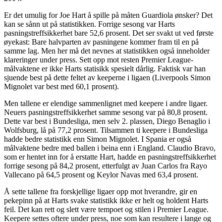
Er det umulig for Joe Hart å spille på måten Guardiola ønsker? Det
kan se sånn ut på statistikken. Forrige sesong var Harts
pasningstreffsikkerhet bare 52,6 prosent. Det ser svakt ut ved første
øyekast: Bare halvparten av pasningene kommer fram til en på
samme lag. Men her må det nevnes at statistikken også inneholder
klareringer under press. Sett opp mot resten Premier League-
målvaktene er ikke Harts statisikk spesielt dårlig. Faktisk var han
sjuende best på dette feltet av keeperne i ligaen (Liverpools Simon
Mignolet var best med 60,1 prosent).
Men tallene er elendige sammenlignet med keepere i andre ligaer.
Neuers pasningstreffsikkerhet samme sesong var på 80,8 prosent.
Dette var best i Bundesliga, men selv 2. plassen, Diego Benaglio i
Wolfsburg, lå på 77,2 prosent. Tilsammen ti keepere i Bundesliga
hadde bedre statistikk enn Simon Mignolet. I Spania er også
målvaktene bedre med ballen i beina enn i England. Claudio Bravo,
som er hentet inn for å erstatte Hart, hadde en pasningstreffsikkerhet
forrige sesong på 84,2 prosent, etterfulgt av Juan Carlos fra Rayo
Vallecano på 64,5 prosent og Keylor Navas med 63,4 prosent.
Å sette tallene fra forskjellige ligaer opp mot hverandre, gir en
pekepinn på at Harts svake statistikk ikke er helt og holdent Harts
feil. Det kan rett og slett være tempoet og stilen i Premier League.
Keepere settes oftere under press, noe som kan resultere i lange og