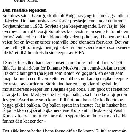
denne rollen.
Den russiske legenden
Sokolovs sønn, Georgi, skulle bli Bulgarias yngste landslagsspiller i
historien. Det han huskes best for er prestasjonene under en turné i
Sovjetunionen i 1952. Sovjets egen keeperlegende, Lev Jasjin, ble
overbevist om at Georgi Sokolovs keeperstil representerte framtiden
for målvaktsrollen. «Den blonde djevelen spilte høyt i banen og sto i
veien for en hver angriper som ville løpe gjennom forsvaret. Det var
noe helt nytt for meg, men jeg tok etter ham», sa mannen som senere
ble kåret til århundrets beste keeper av FIFA.
I Sovjet ble stilen hans først ansett som farlig radikal. I mars 1950
fikk Jasjin sin debut for Dinamo Moskva i en vennskapskamp mot
Traktor Stalingrad (nå kjent som Rotor Volgograd), en debut som
knapt kunne ha endt verre etter en tabbe som kan hjemsøke keepere
for resten av karrieren. Sterk vind bar en lang klareringsball fra
motstanderens keeper inn i Jasjins egen boks. Han gikk ut i feltet for
å fange ballen. Med øynene festet på ballen, så han ikke angriperen
Jevgenij Averianov som kom i full fart mot ham. De kolliderte og
begge gikk i bakken. Og ballen spratt inn i nettet. Jasjin husker han
lå på bakken og så at lagkameratene Konstantin Beskov og Vasilij
Kartsev lo av ham. «Jeg hørte dem spørre hvor i huleste man hadde
funnet den keeper der.»
Det gikk knapt bedre i hans første offisielle kamp, 2. juli samme år.