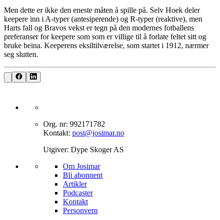
Men dette er ikke den eneste måten å spille på. Selv Hoek deler
keepere inn i A-typer (antesiperende) og R-typer (reaktive), men
Harts fall og Bravos vekst er tegn på den modernes fotballens
preferanser for keepere som som er villige til å forlate feltet sitt og
bruke beina. Keeperens eksiltilværelse, som startet i 1912, nærmer
seg slutten.
Org. nr: 992171782
Kontakt:
post@josimar.no
Utgiver: Dype Skoger AS
Om J‌osimar ‍ ​‍​‍‌‍
Bli abonnent​​​​‌ ‍ ​‍​‍‌‍ ‌ ​‍‌‍‍‌‌‍‌ ‌‍‍‌‌‍ ‍​‍​‍​ ‍‍​‍​‍‌ ​ ‌‍​‌‌‍ ‍‌‍‍‌‌ ‌​‌ ‍‌​‍ ‍‌‍‍‌‌‍ ​‍​‍​‍ ​​‍​‍‌‍‍​‌ ​‍‌‍‌‌‌‍‌‍​‍​‍​ ‍‍​‍​‍‌‍‍​‌ ‌​‌ ‌​‌ ​​‌ ​ ​ ‍‍​‍ ​‍ ‌‍‌‌‌‍‌​‌‍‍‌‌ ‌​​‍ ‍‌‍‍‌‌‍‌​‌‍​‌‌‍‌ ‌ ​‍‌‍​‌‌‍ ‍‌‍‍‍‌‍​‌‌‍ ‍‌ ​ ‌‍‌‌‌‍ ‍​‍ ‍‌‍​ ‌‍ ‌‍ ‌​‍ ‌‍‍‌‌‍ ‍‌ ‌​‌‍‌‌‌‍ ‍‌ ‌​​‍ ‌‍‌‌‌‍‌​‌‍‍‌‌ ‌​​‍ ‌‍ ‌‌‍ ‌‍‌​‌‍‌‌​ ‌‌ ​​‌ ​‍‌‍‌‌‌ ​ ‌‍‌‌‌‍ ‍‌ ‌​‌‍​‌‌ ‌​‌‍‍‌‌‍ ‌‍ ‍​ ‍ ‌‍‍‌‌‍‌​​ ‌‌‍‌‍‌‍ ‌‍ ‌ ‌​‌‍‌‌‌ ​‍​ ‍ ‌ ‌​‌ ‍‌‌ ​​‌‍‌‌​ ‌‌‍‌‍‌‍ ‌‍ ‌ ‌​‌‍‌‌‌ ​‍​ ‍ ‌ ​​‌‍​‌‌ ‌​‌‍‍​​ ‌‌‍​ ‌‍ ‌‍ ​‌ ‌‌‌‍ ‌‌‍ ‍‌ ​ ​‍‌‌​ ‌‌‌​​‍‌‌ ‌‍‍ ‌‍‌‌‌ ‍‌​‍‌‌​ ​ ‌​‌​​‍‌‌​ ​ ‌​‌​​‍‌‌​ ​‍​ ​‍‌‍​‍​ ‍‌‌‍​ ‌‍‌‍‌‍​ ​ ​‌​ ‌​‌‍​‍‌‍‌‍​ ‍​​ ‌‌‌‍​‍​‍‌‌​ ​‍​ ​‍​‍‌‌​ ‌‌‌​‌​​‍ ‍‌‍​ ‌‍ ‌‍ ​‌ ‌‌‌‍ ‌‌‍ ‍‌​‍‌‌ ‌​‌‍‌‌‌‍ ‌‌ ​ ​‍‌‌​ ‌‌‌​​‍‌‌ ‌‍‍ ‌‍‌‌‌ ‍‌​‍‌‌​ ​ ‌​‌​​‍‌‌​ ​ ‌​‌​​‍‌‌​ ​‍​ ​‍‌‍​‌‌‍‌‍​ ‌‍​ ‌​‌‍‌‌​ ‍‌‌‍‌​‌‍​‍​ ‌ ‌‍​‌​ ‌ ​ ​​​‍‌‌​ ​‍​ ​‍​‍‌‌​ ‌‌‌​‌​​‍ ‍‌‍‍‌‌ ‌​‌‍‌‌‌‍ ‌‌ ​ ​‍‌‌​ ‌‌‌​​‍‌‌ ‌‍‍ ‌‍‌‌‌ ‍‌​‍‌‌​ ​ ‌​‌​​‍‌‌​ ​ ‌​‌​​‍‌‌​ ​‍​ ​‍‌‍‌‌‌‍​‌‌‍‌‌​ ‌‍‌‍​‍‌‍‌‌‌‍‌‌‌‍‌‍‌‍​‍​ ‍​​ ​ ​ ​ ​‍‌‌​ ​‍​ ​‍​‍‌‌​ ‌‌‌​‌​​‍ ‍‌‍ ​‌‍​‌‌‍​‍‌‍‌‌‌‍ ​​ ‌‍​‍‌‍​‌‌ ​ ‌‍‌‌‌‌‌‌‌ ​‍‌‍ ​​ ‌‌‍‍​‌ ‌​‌ ‌​‌ ​​‌ ​ ​‍‌‌​ ​ ‌​​‌​‍‌‌​ ​‍‌​‌‍​‍‌‌​ ​‍‌​‌‍‌‍‌‌‌‍‌​‌‍‍‌‌ ‌​​‍ ‍‌‍‍‌‌‍‌​‌‍​‌‌‍‌ ‌ ​‍‌‍​‌‌‍ ‍‌‍‍‍‌‍​‌‌‍ ‍‌ ​ ‌‍‌‌‌‍ ‍​‍ ‍‌‍​ ‌‍ ‌‍ ‌​‍‌‍‌‍‍‌‌‍‌​​ ‌‌‍‌‍‌‍ ‌‍ ‌ ‌​‌‍‌‌‌ ​‍​‍‌‍‌ ‌​‌ ‍‌‌ ​​‌‍‌‌​ ‌‌‍‌‍‌‍ ‌‍ ‌ ‌​‌‍‌‌‌ ​‍​‍‌‍‌ ​​‌‍​‌‌ ‌​‌‍‍​​ ‌‌‍​ ‌‍ ‌‍ ​‌ ‌‌‌‍ ‌‌‍ ‍‌ ​ ​‍‌‌​ ‌‌‌​​‍‌‌ ‌‍‍ ‌‍‌‌‌ ‍‌​‍‌‌​ ​ ‌​‌​​‍‌‌​ ​ ‌​‌​​‍‌‌​ ​‍​ ​‍‌‍​‍​ ‍‌‌‍​ ‌‍‌‍‌‍​ ​ ​‌​ ‌​‌‍​‍‌‍‌‍​ ‍​​ ‌‌‌‍​‍​‍‌‌​ ​‍​ ​‍​‍‌‌​ ‌‌‌​‌​​‍ ‍‌‍​ ‌‍ ‌‍ ​‌ ‌‌‌‍ ‌‌‍ ‍‌​‍‌‌ ‌​‌‍‌‌‌‍ ‌‌ ​ ​‍‌‌​ ‌‌‌​​‍‌‌ ‌‍‍ ‌‍‌‌‌ ‍‌​‍‌‌​ ​ ‌​‌​​‍‌‌​ ​ ‌​‌​​‍‌‌​ ​‍​ ​‍‌‍​‌‌‍‌‍​ ‌‍​ ‌​‌‍‌‌​ ‍‌‌‍‌​‌‍​‍​ ‌ ‌‍​‌​ ‌ ​ ​​​‍‌‌​ ​‍​ ​‍​‍‌‌​ ‌‌‌​‌​​‍ ‍‌‍‍‌‌ ‌​‌‍‌‌‌‍ ‌‌ ​ ​‍‌‌​ ‌‌‌​​‍‌‌ ‌‍‍ ‌‍‌‌‌ ‍‌​‍‌‌​ ​ ‌​‌​​‍‌‌​ ​ ‌​‌​​‍‌‌​ ​‍​ ​‍‌‍‌‌‌‍​‌‌‍‌‌​ ‌‍‌‍​‍‌‍‌‌‌‍‌‌‌‍‌‍‌‍​‍​ ‍​​ ​ ​ ​ ​‍‌‌​ ​‍​ ​‍​‍‌‌​ ‌‌‌​‌​​‍ ‍‌‍ ​‌‍​‌‌‍​‍‌‍‌‌‌‍ ​​‍‌‍‌ ​​‌‍‌‌‌ ​‍‌ ​ ‌ ​​‌‍‌‌‌‍​ ‌ ‌​‌‍‍‌‌ ‌‍‌‍‌‌​ ‌‌ ​​‌ ‌‌‌‍​‍‌‍ ​‌‍‍‌‌ ​ ‌‍‍​‌‍‌‌‌‍‌​​‍​‍‌ ‌
Artikler
Podcaster
Kontakt
Personvern​​​​‌ ‍ ​‍​‍‌‍ ‌ ​‍‌‍‍‌‌‍‌ ‌‍‍‌‌‍ ‍​‍​‍​ ‍‍​‍​‍‌ ​ ‌‍​‌‌‍ ‍‌‍‍‌‌ ‌​‌ ‍‌​‍ ‍‌‍‍‌‌‍ ​‍​‍​‍ ​​‍​‍‌‍‍​‌ ​‍‌‍‌‌‌‍‌‍​‍​‍​ ‍‍​‍​‍‌‍‍​‌ ‌​‌ ‌​‌ ​​‌ ​ ​ ‍‍​‍ ​‍ ‌‍‌‌‌‍‌​‌‍‍‌‌ ‌​​‍ ‍‌‍‍‌‌‍‌​‌‍​‌‌‍‌ ‌ ​‍‌‍​‌‌‍ ‍‌‍‍‍‌‍​‌‌‍ ‍‌ ​ ‌‍‌‌‌‍ ‍​‍ ‍‌‍​ ‌‍ ‌‍ ‌​‍ ‌‍‍‌‌‍ ‍‌ ‌​‌‍‌‌‌‍ ‍‌ ‌​​‍ ‌‍‌‌‌‍‌​‌‍‍‌‌ ‌​​‍ ‌‍ ‌‌‍ ‌‍‌​‌‍‌‌​ ‌‌ ​​‌ ​‍‌‍‌‌‌ ​ ‌‍‌‌‌‍ ‍‌ ‌​‌‍​‌‌ ‌​‌‍‍‌‌‍ ‌‍ ‍​ ‍ ‌‍‍‌‌‍‌​​ ‌‌‍‌‍‌‍ ‌‍ ‌ ‌​‌‍‌‌‌ ​‍​ ‍ ‌ ‌​‌ ‍‌‌ ​​‌‍‌‌​ ‌‌‍‌‍‌‍ ‌‍ ‌ ‌​‌‍‌‌‌ ​‍​ ‍ ‌ ​​‌‍​‌‌ ‌​‌‍‍​​ ‌‌‍​ ‌‍ ‌‍ ​‌ ‌‌‌‍ ‌‌‍ ‍‌ ​ ​‍‌‌​ ‌‌‌​​‍‌‌ ‌‍‍ ‌‍‌‌‌ ‍‌​‍‌‌​ ​ ‌​‌​​‍‌‌​ ​ ‌​‌​​‍‌‌​ ​‍​ ​‍‌‍​‍​ ‍‌‌‍​ ‌‍‌‍‌‍​ ​ ​‌​ ‌​‌‍​‍‌‍‌‍​ ‍​​ ‌‌‌‍​‍​‍‌‌​ ​‍​ ​‍​‍‌‌​ ‌‌‌​‌​​‍ ‍‌‍​ ‌‍ ‌‍ ​‌ ‌‌‌‍ ‌‌‍ ‍‌​‍‌‌ ‌​‌‍‌‌‌‍ ‌‌ ​ ​‍‌‌​ ‌‌‌​​‍‌‌ ‌‍‍ ‌‍‌‌‌ ‍‌​‍‌‌​ ​ ‌​‌​​‍‌‌​ ​ ‌​‌​​‍‌‌​ ​‍​ ​‍‌‍​‌‌‍‌‍​ ‌‍​ ‌​‌‍‌‌​ ‍‌‌‍‌​‌‍​‍​ ‌ ‌‍​‌​ ‌ ​ ​​​‍‌‌​ ​‍​ ​‍​‍‌‌​ ‌‌‌​‌​​‍ ‍‌‍‍‌‌ ‌​‌‍‌‌‌‍ ‌‌ ​ ​‍‌‌​ ‌‌‌​​‍‌‌ ‌‍‍ ‌‍‌‌‌ ‍‌​‍‌‌​ ​ ‌​‌​​‍‌‌​ ​ ‌​‌​​‍‌‌​ ​‍​ ​‍​ ‌‌‌‍​ ‌‍‌​​ ​‍​ ‍‌​ ​‍​ ​‌‌‍‌​​ ‌‍‌‍‌‌​ ‌‌​ ‌‍​‍‌‌​ ​‍​ ​‍​‍‌‌​ ‌‌‌​‌​​‍ ‍‌‍ ​‌‍​‌‌‍​‍‌‍‌‌‌‍ ​​ ‌‍​‍‌‍​‌‌ ​ ‌‍‌‌‌‌‌‌‌ ​‍‌‍ ​​ ‌‌‍‍​‌ ‌​‌ ‌​‌ ​​‌ ​ ​‍‌‌​ ​ ‌​​‌​‍‌‌​ ​‍‌​‌‍​‍‌‌​ ​‍‌​‌‍‌‍‌‌‌‍‌​‌‍‍‌‌ ‌​​‍ ‍‌‍‍‌‌‍‌​‌‍​‌‌‍‌ ‌ ​‍‌‍​‌‌‍ ‍‌‍‍‍‌‍​‌‌‍ ‍‌ ​ ‌‍‌‌‌‍ ‍​‍ ‍‌‍​ ‌‍ ‌‍ ‌​‍‌‍‌‍‍‌‌‍‌​​ ‌‌‍‌‍‌‍ ‌‍ ‌ ‌​‌‍‌‌‌ ​‍​‍‌‍‌ ‌​‌ ‍‌‌ ​​‌‍‌‌​ ‌‌‍‌‍‌‍ ‌‍ ‌ ‌​‌‍‌‌‌ ​‍​‍‌‍‌ ​​‌‍​‌‌ ‌​‌‍‍​​ ‌‌‍​ ‌‍ ‌‍ ​‌ ‌‌‌‍ ‌‌‍ ‍‌ ​ ​‍‌‌​ ‌‌‌​​‍‌‌ ‌‍‍ ‌‍‌‌‌ ‍‌​‍‌‌​ ​ ‌​‌​​‍‌‌​ ​ ‌​‌​​‍‌‌​ ​‍​ ​‍‌‍​‍​ ‍‌‌‍​ ‌‍‌‍‌‍​ ​ ​‌​ ‌​‌‍​‍‌‍‌‍​ ‍​​ ‌‌‌‍​‍​‍‌‌​ ​‍​ ​‍​‍‌‌​ ‌‌‌​‌​​‍ ‍‌‍​ ‌‍ ‌‍ ​‌ ‌‌‌‍ ‌‌‍ ‍‌​‍‌‌ ‌​‌‍‌‌‌‍ ‌‌ ​ ​‍‌‌​ ‌‌‌​​‍‌‌ ‌‍‍ ‌‍‌‌‌ ‍‌​‍‌‌​ ​ ‌​‌​​‍‌‌​ ​ ‌​‌​​‍‌‌​ ​‍​ ​‍‌‍​‌‌‍‌‍​ ‌‍​ ‌​‌‍‌‌​ ‍‌‌‍‌​‌‍​‍​ ‌ ‌‍​‌​ ‌ ​ ​​​‍‌‌​ ​‍​ ​‍​‍‌‌​ ‌‌‌​‌​​‍ ‍‌‍‍‌‌ ‌​‌‍‌‌‌‍ ‌‌ ​ ​‍‌‌​ ‌‌‌​​‍‌‌ ‌‍‍ ‌‍‌‌‌ ‍‌​‍‌‌​ ​ ‌​‌​​‍‌‌​ ​ ‌​‌​​‍‌‌​ ​‍​ ​‍​ ‌‌‌‍​ ‌‍‌​​ ​‍​ ‍‌​ ​‍​ ​‌‌‍‌​​ ‌‍‌‍‌‌​ ‌‌​ ‌‍​‍‌‌​ ​‍​ ​‍​‍‌‌​ ‌‌‌​‌​​‍ ‍‌‍ ​‌‍​‌‌‍​‍‌‍‌‌‌‍ ​​‍‌‍‌ ​​‌‍‌‌‌ ​‍‌ ​ ‌ ​​‌‍‌‌‌‍​ ‌ ‌​‌‍‍‌‌ ‌‍‌‍‌‌​ ‌‌ ​​‌ ‌‌‌‍​‍‌‍ ​‌‍‍‌‌ ​ ‌‍‍​‌‍‌‌‌‍‌​​‍​‍‌ ‌