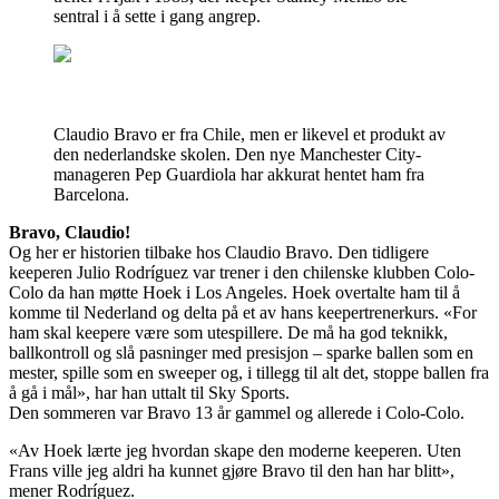
sentral i å sette i gang angrep.
Claudio Bravo er fra Chile, men er likevel et produkt av
den nederlandske skolen. Den nye Manchester City-
manageren Pep Guardiola har akkurat hentet ham fra
Barcelona.
Bravo, Claudio!
Og her er historien tilbake hos Claudio Bravo. Den tidligere
keeperen Julio Rodríguez var trener i den chilenske klubben Colo-
Colo da han møtte Hoek i Los Angeles. Hoek overtalte ham til å
komme til Nederland og delta på et av hans keepertrenerkurs. «For
ham skal keepere være som utespillere. De må ha god teknikk,
ballkontroll og slå pasninger med presisjon – sparke ballen som en
mester, spille som en sweeper og, i tillegg til alt det, stoppe ballen fra
å gå i mål», har han uttalt til Sky Sports.
Den sommeren var Bravo 13 år gammel og allerede i Colo-Colo.
«Av Hoek lærte jeg hvordan skape den moderne keeperen. Uten
Frans ville jeg aldri ha kunnet gjøre Bravo til den han har blitt»,
mener Rodríguez.