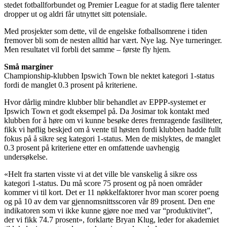
stedet fotballforbundet og Premier League for at stadig flere talenter
dropper ut og aldri får utnyttet sitt potensiale.
Med prosjekter som dette, vil de engelske fotballsomrene i tiden
fremover bli som de nesten alltid har vært. Nye lag. Nye turneringer.
Men resultatet vil forbli det samme – første fly hjem.
Små marginer
Championship-klubben Ipswich Town ble nektet kategori 1-status
fordi de manglet 0.3 prosent på kriteriene.
Hvor dårlig mindre klubber blir behandlet av EPPP-systemet er
Ipswich Town et godt eksempel på. Da Josimar tok kontakt med
klubben for å høre om vi kunne besøke deres fremragende fasiliteter,
fikk vi høflig beskjed om å vente til høsten fordi klubben hadde fullt
fokus på å sikre seg kategori 1-status. Men de mislyktes, de manglet
0.3 prosent på kriteriene etter en omfattende uavhengig
undersøkelse.
«Helt fra starten visste vi at det ville ble vanskelig å sikre oss
kategori 1-status. Du må score 75 prosent og på noen områder
kommer vi til kort. Det er 11 nøkkelfaktorer hvor man scorer poeng
og på 10 av dem var gjennomsnittsscoren vår 89 prosent. Den ene
indikatoren som vi ikke kunne gjøre noe med var “produktivitet”,
der vi fikk 74.7 prosent», forklarte Bryan Klug, leder for akademiet