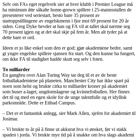
Selv om FAs eget regelverk sier at hver klubb i Premier League må
ha minimum åtte såkalte home-grown spillere i 25-mannsstallen de
presenterer ved seriestart, besto bare 35 prosent av
startoppstillingene av engelskmenn i fjor mot 69 prosent for 20 år
siden. Greg Dyke hevder at han og FA vil at tallet skal nærme seg
70 prosent igjen og at det skal skje på fem år. Men alt tyder på at
dette bare er ord.
Ideen er jo like enkel som den er god; gjør akademiene bedre, samt
gi yngre engelske spillere sjansen fra start. Og den kunne ha fungert,
om ikke FA til stadighet hadde skutt seg selv i foten.
To milliarder
En gangbru over Alan Turing Way tar deg til et av de beste
fotballakademiene på planeten. Manchester City har ikke spart på
noen som helst og brukte cirka to milliarder kroner på akademiet
som huser a-laget, ungdomslagene og kvinnefotballen. Her finnes
det til og med en egen skole for de unge talentfulle og et idyllisk
parkområde. Dette er Etihad Campus.
– Det er et fantastisk anlegg, sier Mark Allen, sjefen for akademiet til
Josimar.
– Vi brukte to år på å finne ut akkurat hva vi ønsket, før vi stakk
spaden i jorda. Vi brukte mye tid på å snakke om hva slags akademi