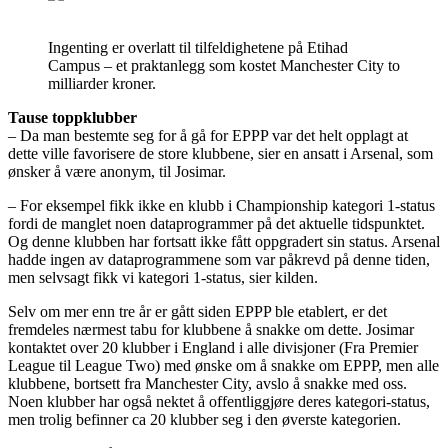
Ingenting er overlatt til tilfeldighetene på Etihad
Campus – et praktanlegg som kostet Manchester City to
milliarder kroner.
Tause toppklubber
– Da man bestemte seg for å gå for EPPP var det helt opplagt at
dette ville favorisere de store klubbene, sier en ansatt i Arsenal, som
ønsker å være anonym, til Josimar.
– For eksempel fikk ikke en klubb i Championship kategori 1-status
fordi de manglet noen dataprogrammer på det aktuelle tidspunktet.
Og denne klubben har fortsatt ikke fått oppgradert sin status. Arsenal
hadde ingen av dataprogrammene som var påkrevd på denne tiden,
men selvsagt fikk vi kategori 1-status, sier kilden.
Selv om mer enn tre år er gått siden EPPP ble etablert, er det
fremdeles nærmest tabu for klubbene å snakke om dette. Josimar
kontaktet over 20 klubber i England i alle divisjoner (Fra Premier
League til League Two) med ønske om å snakke om EPPP, men alle
klubbene, bortsett fra Manchester City, avslo å snakke med oss.
Noen klubber har også nektet å offentliggjøre deres kategori-status,
men trolig befinner ca 20 klubber seg i den øverste kategorien.