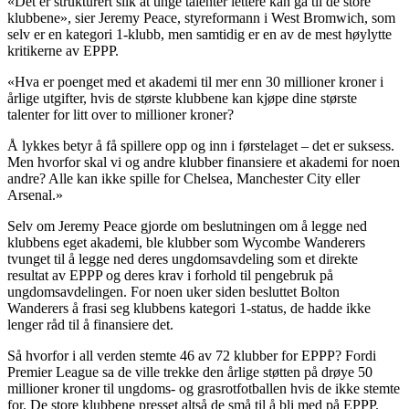
«Det er strukturert slik at unge talenter lettere kan gå til de store
klubbene», sier Jeremy Peace, styreformann i West Bromwich, som
selv er en kategori 1-klubb, men samtidig er en av de mest høylytte
kritikerne av EPPP.
«Hva er poenget med et akademi til mer enn 30 millioner kroner i
årlige utgifter, hvis de største klubbene kan kjøpe dine største
talenter for litt over to millioner kroner?
Å lykkes betyr å få spillere opp og inn i førstelaget – det er suksess.
Men hvorfor skal vi og andre klubber finansiere et akademi for noen
andre? Alle kan ikke spille for Chelsea, Manchester City eller
Arsenal.»
Selv om Jeremy Peace gjorde om beslutningen om å legge ned
klubbens eget akademi, ble klubber som Wycombe Wanderers
tvunget til å legge ned deres ungdomsavdeling som et direkte
resultat av EPPP og deres krav i forhold til pengebruk på
ungdomsavdelingen. For noen uker siden besluttet Bolton
Wanderers å frasi seg klubbens kategori 1-status, de hadde ikke
lenger råd til å finansiere det.
Så hvorfor i all verden stemte 46 av 72 klubber for EPPP? Fordi
Premier League sa de ville trekke den årlige støtten på drøye 50
millioner kroner til ungdoms- og grasrotfotballen hvis de ikke stemte
for. De store klubbene presset altså de små til å bli med på EPPP.