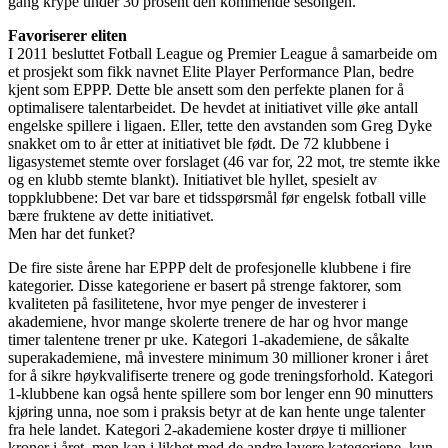
gang krype under 30 prosent den kommende sesongen.
Favoriserer eliten
I 2011 besluttet Fotball League og Premier League å samarbeide om
et prosjekt som fikk navnet Elite Player Performance Plan, bedre
kjent som EPPP. Dette ble ansett som den perfekte planen for å
optimalisere talentarbeidet. De hevdet at initiativet ville øke antall
engelske spillere i ligaen. Eller, tette den avstanden som Greg Dyke
snakket om to år etter at initiativet ble født. De 72 klubbene i
ligasystemet stemte over forslaget (46 var for, 22 mot, tre stemte ikke
og en klubb stemte blankt). Initiativet ble hyllet, spesielt av
toppklubbene: Det var bare et tidsspørsmål før engelsk fotball ville
bære fruktene av dette initiativet.
Men har det funket?
De fire siste årene har EPPP delt de profesjonelle klubbene i fire
kategorier. Disse kategoriene er basert på strenge faktorer, som
kvaliteten på fasilitetene, hvor mye penger de investerer i
akademiene, hvor mange skolerte trenere de har og hvor mange
timer talentene trener pr uke. Kategori 1-akademiene, de såkalte
superakademiene, må investere minimum 30 millioner kroner i året
for å sikre høykvalifiserte trenere og gode treningsforhold. Kategori
1-klubbene kan også hente spillere som bor lenger enn 90 minutters
kjøring unna, noe som i praksis betyr at de kan hente unge talenter
fra hele landet. Kategori 2-akademiene koster drøye ti millioner
kroner i året, men kan i likhet med de andre lavere kategoriene, kun