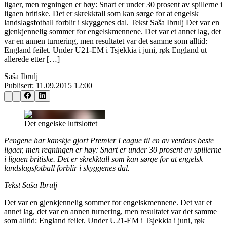
ligaer, men regningen er høy: Snart er under 30 prosent av spillerne i
ligaen britiske. Det er skrekktall som kan sørge for at engelsk
landslagsfotball forblir i skyggenes dal. Tekst Saša Ibrulj Det var en
gjenkjennelig sommer for engelskmennene. Det var et annet lag, det
var en annen turnering, men resultatet var det samme som alltid:
England feilet. Under U21-EM i Tsjekkia i juni, røk England ut
allerede etter […]
Saša Ibrulj
Publisert:
11.09.2015 12:00
Det engelske luftslottet
Pengene har kanskje gjort Premier League til en av verdens beste
ligaer, men regningen er høy: Snart er under 30 prosent av spillerne
i ligaen britiske. Det er skrekktall som kan sørge for at engelsk
landslagsfotball forblir i skyggenes dal.
Tekst Saša Ibrulj
Det var en gjenkjennelig sommer for engelskmennene. Det var et
annet lag, det var en annen turnering, men resultatet var det samme
som alltid: England feilet. Under U21-EM i Tsjekkia i juni, røk