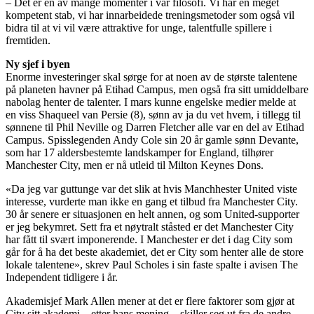
– Det er en av mange momenter i vår filosofi. Vi har en meget
kompetent stab, vi har innarbeidede treningsmetoder som også vil
bidra til at vi vil være attraktive for unge, talentfulle spillere i
fremtiden.
Ny sjef i byen
Enorme investeringer skal sørge for at noen av de største talentene
på planeten havner på Etihad Campus, men også fra sitt umiddelbare
nabolag henter de talenter. I mars kunne engelske medier melde at
en viss Shaqueel van Persie (8), sønn av ja du vet hvem, i tillegg til
sønnene til Phil Neville og Darren Fletcher alle var en del av Etihad
Campus. Spisslegenden Andy Cole sin 20 år gamle sønn Devante,
som har 17 aldersbestemte landskamper for England, tilhører
Manchester City, men er nå utleid til Milton Keynes Dons.
«Da jeg var guttunge var det slik at hvis Manchhester United viste
interesse, vurderte man ikke en gang et tilbud fra Manchester City.
30 år senere er situasjonen en helt annen, og som United-supporter
er jeg bekymret. Sett fra et nøytralt ståsted er det Manchester City
har fått til svært imponerende. I Manchester er det i dag City som
går for å ha det beste akademiet, det er City som henter alle de store
lokale talentene», skrev Paul Scholes i sin faste spalte i avisen The
Independent tidligere i år.
Akademisjef Mark Allen mener at det er flere faktorer som gjør at
City sitt akademi – etter hans mening – skiller seg ut fra de andre.