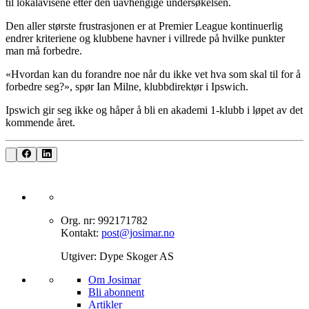
til lokalavisene etter den uavhengige undersøkelsen.
Den aller største frustrasjonen er at Premier League kontinuerlig
endrer kriteriene og klubbene havner i villrede på hvilke punkter
man må forbedre.
«Hvordan kan du forandre noe når du ikke vet hva som skal til for å
forbedre seg?», spør Ian Milne, klubbdirektør i Ipswich.
Ipswich gir seg ikke og håper å bli en akademi 1-klubb i løpet av det
kommende året.
Org. nr: 992171782
Kontakt:
post@josimar.no
Utgiver: Dype Skoger AS
Om J‌osimar ‍ ​‍​‍‌‍
Bli abonnent​​​​‌ ‍ ​‍​‍‌‍ ‌ ​‍‌‍‍‌‌‍‌ ‌‍‍‌‌‍ ‍​‍​‍​ ‍‍​‍​‍‌ ​ ‌‍​‌‌‍ ‍‌‍‍‌‌ ‌​‌ ‍‌​‍ ‍‌‍‍‌‌‍ ​‍​‍​‍ ​​‍​‍‌‍‍​‌ ​‍‌‍‌‌‌‍‌‍​‍​‍​ ‍‍​‍​‍‌‍‍​‌ ‌​‌ ‌​‌ ​​‌ ​ ​ ‍‍​‍ ​‍ ‌‍‌‌‌‍‌​‌‍‍‌‌ ‌​​‍ ‍‌‍‍‌‌‍‌​‌‍​‌‌‍‌ ‌ ​‍‌‍​‌‌‍ ‍‌‍‍‍‌‍​‌‌‍ ‍‌ ​ ‌‍‌‌‌‍ ‍​‍ ‍‌‍​ ‌‍ ‌‍ ‌​‍ ‌‍‍‌‌‍ ‍‌ ‌​‌‍‌‌‌‍ ‍‌ ‌​​‍ ‌‍‌‌‌‍‌​‌‍‍‌‌ ‌​​‍ ‌‍ ‌‌‍ ‌‍‌​‌‍‌‌​ ‌‌ ​​‌ ​‍‌‍‌‌‌ ​ ‌‍‌‌‌‍ ‍‌ ‌​‌‍​‌‌ ‌​‌‍‍‌‌‍ ‌‍ ‍​ ‍ ‌‍‍‌‌‍‌​​ ‌‌‍‌‍‌‍ ‌‍ ‌ ‌​‌‍‌‌‌ ​‍​ ‍ ‌ ‌​‌ ‍‌‌ ​​‌‍‌‌​ ‌‌‍‌‍‌‍ ‌‍ ‌ ‌​‌‍‌‌‌ ​‍​ ‍ ‌ ​​‌‍​‌‌ ‌​‌‍‍​​ ‌‌‍​ ‌‍ ‌‍ ​‌ ‌‌‌‍ ‌‌‍ ‍‌ ​ ​‍‌‌​ ‌‌‌​​‍‌‌ ‌‍‍ ‌‍‌‌‌ ‍‌​‍‌‌​ ​ ‌​‌​​‍‌‌​ ​ ‌​‌​​‍‌‌​ ​‍​ ​‍‌‍​‍​ ‍‌‌‍​ ‌‍‌‍‌‍​ ​ ​‌​ ‌​‌‍​‍‌‍‌‍​ ‍​​ ‌‌‌‍​‍​‍‌‌​ ​‍​ ​‍​‍‌‌​ ‌‌‌​‌​​‍ ‍‌‍​ ‌‍ ‌‍ ​‌ ‌‌‌‍ ‌‌‍ ‍‌​‍‌‌ ‌​‌‍‌‌‌‍ ‌‌ ​ ​‍‌‌​ ‌‌‌​​‍‌‌ ‌‍‍ ‌‍‌‌‌ ‍‌​‍‌‌​ ​ ‌​‌​​‍‌‌​ ​ ‌​‌​​‍‌‌​ ​‍​ ​‍‌‍​‌‌‍‌‍​ ‌‍​ ‌​‌‍‌‌​ ‍‌‌‍‌​‌‍​‍​ ‌ ‌‍​‌​ ‌ ​ ​​​‍‌‌​ ​‍​ ​‍​‍‌‌​ ‌‌‌​‌​​‍ ‍‌‍‍‌‌ ‌​‌‍‌‌‌‍ ‌‌ ​ ​‍‌‌​ ‌‌‌​​‍‌‌ ‌‍‍ ‌‍‌‌‌ ‍‌​‍‌‌​ ​ ‌​‌​​‍‌‌​ ​ ‌​‌​​‍‌‌​ ​‍​ ​‍‌‍‌‌‌‍​‌‌‍‌‌​ ‌‍‌‍​‍‌‍‌‌‌‍‌‌‌‍‌‍‌‍​‍​ ‍​​ ​ ​ ​ ​‍‌‌​ ​‍​ ​‍​‍‌‌​ ‌‌‌​‌​​‍ ‍‌‍ ​‌‍​‌‌‍​‍‌‍‌‌‌‍ ​​ ‌‍​‍‌‍​‌‌ ​ ‌‍‌‌‌‌‌‌‌ ​‍‌‍ ​​ ‌‌‍‍​‌ ‌​‌ ‌​‌ ​​‌ ​ ​‍‌‌​ ​ ‌​​‌​‍‌‌​ ​‍‌​‌‍​‍‌‌​ ​‍‌​‌‍‌‍‌‌‌‍‌​‌‍‍‌‌ ‌​​‍ ‍‌‍‍‌‌‍‌​‌‍​‌‌‍‌ ‌ ​‍‌‍​‌‌‍ ‍‌‍‍‍‌‍​‌‌‍ ‍‌ ​ ‌‍‌‌‌‍ ‍​‍ ‍‌‍​ ‌‍ ‌‍ ‌​‍‌‍‌‍‍‌‌‍‌​​ ‌‌‍‌‍‌‍ ‌‍ ‌ ‌​‌‍‌‌‌ ​‍​‍‌‍‌ ‌​‌ ‍‌‌ ​​‌‍‌‌​ ‌‌‍‌‍‌‍ ‌‍ ‌ ‌​‌‍‌‌‌ ​‍​‍‌‍‌ ​​‌‍​‌‌ ‌​‌‍‍​​ ‌‌‍​ ‌‍ ‌‍ ​‌ ‌‌‌‍ ‌‌‍ ‍‌ ​ ​‍‌‌​ ‌‌‌​​‍‌‌ ‌‍‍ ‌‍‌‌‌ ‍‌​‍‌‌​ ​ ‌​‌​​‍‌‌​ ​ ‌​‌​​‍‌‌​ ​‍​ ​‍‌‍​‍​ ‍‌‌‍​ ‌‍‌‍‌‍​ ​ ​‌​ ‌​‌‍​‍‌‍‌‍​ ‍​​ ‌‌‌‍​‍​‍‌‌​ ​‍​ ​‍​‍‌‌​ ‌‌‌​‌​​‍ ‍‌‍​ ‌‍ ‌‍ ​‌ ‌‌‌‍ ‌‌‍ ‍‌​‍‌‌ ‌​‌‍‌‌‌‍ ‌‌ ​ ​‍‌‌​ ‌‌‌​​‍‌‌ ‌‍‍ ‌‍‌‌‌ ‍‌​‍‌‌​ ​ ‌​‌​​‍‌‌​ ​ ‌​‌​​‍‌‌​ ​‍​ ​‍‌‍​‌‌‍‌‍​ ‌‍​ ‌​‌‍‌‌​ ‍‌‌‍‌​‌‍​‍​ ‌ ‌‍​‌​ ‌ ​ ​​​‍‌‌​ ​‍​ ​‍​‍‌‌​ ‌‌‌​‌​​‍ ‍‌‍‍‌‌ ‌​‌‍‌‌‌‍ ‌‌ ​ ​‍‌‌​ ‌‌‌​​‍‌‌ ‌‍‍ ‌‍‌‌‌ ‍‌​‍‌‌​ ​ ‌​‌​​‍‌‌​ ​ ‌​‌​​‍‌‌​ ​‍​ ​‍‌‍‌‌‌‍​‌‌‍‌‌​ ‌‍‌‍​‍‌‍‌‌‌‍‌‌‌‍‌‍‌‍​‍​ ‍​​ ​ ​ ​ ​‍‌‌​ ​‍​ ​‍​‍‌‌​ ‌‌‌​‌​​‍ ‍‌‍ ​‌‍​‌‌‍​‍‌‍‌‌‌‍ ​​‍‌‍‌ ​​‌‍‌‌‌ ​‍‌ ​ ‌ ​​‌‍‌‌‌‍​ ‌ ‌​‌‍‍‌‌ ‌‍‌‍‌‌​ ‌‌ ​​‌ ‌‌‌‍​‍‌‍ ​‌‍‍‌‌ ​ ‌‍‍​‌‍‌‌‌‍‌​​‍​‍‌ ‌
Artikler