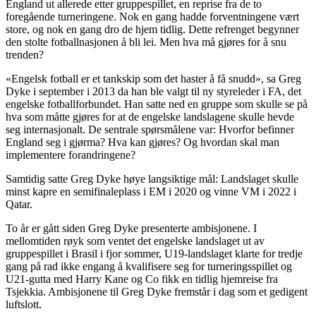
England ut allerede etter gruppespillet, en reprise fra de to
foregående turneringene. Nok en gang hadde forventningene vært
store, og nok en gang dro de hjem tidlig. Dette refrenget begynner
den stolte fotballnasjonen å bli lei. Men hva må gjøres for å snu
trenden?
«Engelsk fotball er et tankskip som det haster å få snudd», sa Greg
Dyke i september i 2013 da han ble valgt til ny styreleder i FA, det
engelske fotballforbundet. Han satte ned en gruppe som skulle se på
hva som måtte gjøres for at de engelske landslagene skulle hevde
seg internasjonalt. De sentrale spørsmålene var: Hvorfor befinner
England seg i gjørma? Hva kan gjøres? Og hvordan skal man
implementere forandringene?
Samtidig satte Greg Dyke høye langsiktige mål: Landslaget skulle
minst kapre en semifinaleplass i EM i 2020 og vinne VM i 2022 i
Qatar.
To år er gått siden Greg Dyke presenterte ambisjonene. I
mellomtiden røyk som ventet det engelske landslaget ut av
gruppespillet i Brasil i fjor sommer, U19-landslaget klarte for tredje
gang på rad ikke engang å kvalifisere seg for turneringsspillet og
U21-gutta med Harry Kane og Co fikk en tidlig hjemreise fra
Tsjekkia. Ambisjonene til Greg Dyke fremstår i dag som et gedigent
luftslott.