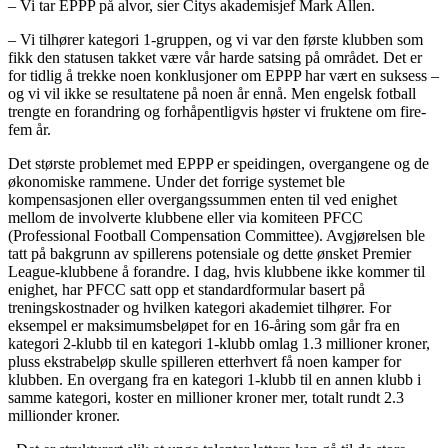
– Vi tar EPPP på alvor, sier Citys akademisjef Mark Allen.
– Vi tilhører kategori 1-gruppen, og vi var den første klubben som
fikk den statusen takket være vår harde satsing på området. Det er
for tidlig å trekke noen konklusjoner om EPPP har vært en suksess –
og vi vil ikke se resultatene på noen år ennå. Men engelsk fotball
trengte en forandring og forhåpentligvis høster vi fruktene om fire-
fem år.
Det største problemet med EPPP er speidingen, overgangene og de
økonomiske rammene. Under det forrige systemet ble
kompensasjonen eller overgangssummen enten til ved enighet
mellom de involverte klubbene eller via komiteen PFCC
(Professional Football Compensation Committee). Avgjørelsen ble
tatt på bakgrunn av spillerens potensiale og dette ønsket Premier
League-klubbene å forandre. I dag, hvis klubbene ikke kommer til
enighet, har PFCC satt opp et standardformular basert på
treningskostnader og hvilken kategori akademiet tilhører. For
eksempel er maksimumsbeløpet for en 16-åring som går fra en
kategori 2-klubb til en kategori 1-klubb omlag 1.3 millioner kroner,
pluss ekstrabeløp skulle spilleren etterhvert få noen kamper for
klubben. En overgang fra en kategori 1-klubb til en annen klubb i
samme kategori, koster en millioner kroner mer, totalt rundt 2.3
millionder kroner.