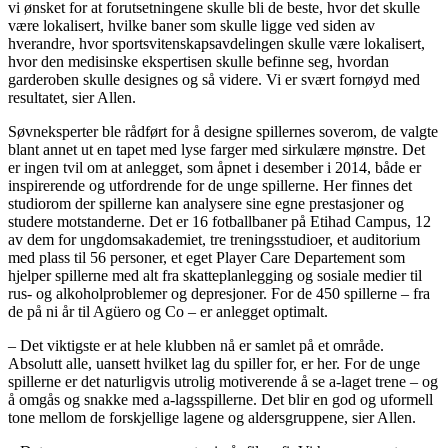
vi ønsket for at forutsetningene skulle bli de beste, hvor det skulle
være lokalisert, hvilke baner som skulle ligge ved siden av
hverandre, hvor sportsvitenskapsavdelingen skulle være lokalisert,
hvor den medisinske ekspertisen skulle befinne seg, hvordan
garderoben skulle designes og så videre. Vi er svært fornøyd med
resultatet, sier Allen.
Søvneksperter ble rådført for å designe spillernes soverom, de valgte
blant annet ut en tapet med lyse farger med sirkulære mønstre. Det
er ingen tvil om at anlegget, som åpnet i desember i 2014, både er
inspirerende og utfordrende for de unge spillerne. Her finnes det
studiorom der spillerne kan analysere sine egne prestasjoner og
studere motstanderne. Det er 16 fotballbaner på Etihad Campus, 12
av dem for ungdomsakademiet, tre treningsstudioer, et auditorium
med plass til 56 personer, et eget Player Care Departement som
hjelper spillerne med alt fra skatteplanlegging og sosiale medier til
rus- og alkoholproblemer og depresjoner. For de 450 spillerne – fra
de på ni år til Agüero og Co – er anlegget optimalt.
– Det viktigste er at hele klubben nå er samlet på et område.
Absolutt alle, uansett hvilket lag du spiller for, er her. For de unge
spillerne er det naturligvis utrolig motiverende å se a-laget trene – og
å omgås og snakke med a-lagsspillerne. Det blir en god og uformell
tone mellom de forskjellige lagene og aldersgruppene, sier Allen.