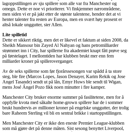
lagoppstillingen av sju spillere som alle var fra Manchester og
omegn. Dette er noe vi prioriterer. Vi finkjemmer nærområdene,
men siden vi er på jakt etter de største talentene, hender det at vi
henter talenter fra resten av Europa, men en svært høy prosent er
altså lokale unggutter, sier Allen.
Lite spilletid
Dette er sikkert riktig, men det er likevel et faktum at siden 2008, da
Sheikh Mansour bin Zayed Al Nahyan og hans petromilliarder
strømmet inn i City, har spillerne fra akademiet knapt fått prøve seg
på førstelaget. I mellomtiden har klubben brukt mer enn fem
milliarder kroner på spilleroverganger.
Av de seks spillerne som før fjorårssesongen var spådd å ta store
steg, ble fire (Marcos Lopes, Jason Denayer, Karim Rekik og Jose
Angel Tasande) sendt ut på lån, Emyr Huws ble sendt til Wigan,
mens José Ángel Pozo fikk noen minutter i fire kamper.
Manchester City bruker enorme summer på fasilitetene, men for å
oppfylle kvota med såkalte home-grown spillere har de i sommer
brukt hundrevis av millioner kroner på engelske unggutter, der trolig
bare Raheem Sterling vil bli en sentral brikke i startoppstillingen.
Men Manchester City er ikke den eneste Premier League-klubben
som må gjøre det på denne måten. Sist sesong benyttet Liverpool,