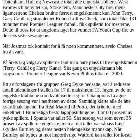
Tottenham, Hull og Newcastle totalt åtte engelske spillere. West
Bromwich benyttet sju, Stoke fem, Manchester City fire, mens
ligamestrene Chelsea brukte færrest engelskmenn; kun John Terry,
Gary Cahill og stortalentet Ruben Loftus-Cheek, som totalt fikk 131
minutter med Premier Leaguer-fotball, fikk spilletid for mesterne.
Dette til tross for at ungdomslaget har vunnet FA Youth Cup fire av
de seks siste sesongene.
Når Josimar tok kontakt for å få noen kommentarer, avslo Chelsea
fra å svare.
På årets lag valgt av spillerne fant man bare plass til tre engelskmenn
(Terry, Cahill og Harry Kane). Sist gang en engelskmann ble
toppscorer i Premier League var Kevin Philips tilbake i 2000.
Ett av forslagene fra gruppen Greg Dyke nedsatte, var å redusere
antall utlendinger i stallen fra 17 til maksimum 13. Ingen av de tre
engelske klubbene som kvalifiserte seg for Champions League
forrige sesong var i nærheten av dette. Samtidig klarte alle de åtte
kvartfinalelagene, fra Real Madrid til Porto, det kriteriet med
enkelthet. I Bundesliga besto lagoppstillingene i fjor 60 prosent av
tyske spillere. I Spania var tallet 59. Sist sesong var som nevnt 35
prosent av spillerne engelske, men at det tallet var såpass høyt
skyldes Burnley og deres nesten helengelske mannskap. Når
Burnley nå byttes ut mot importivrige Watford kan tallet for første