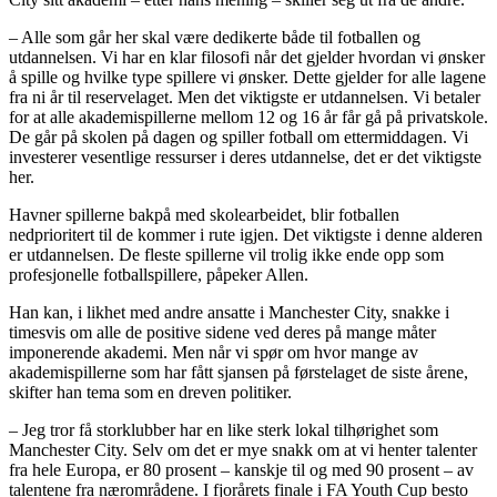
– Alle som går her skal være dedikerte både til fotballen og
utdannelsen. Vi har en klar filosofi når det gjelder hvordan vi ønsker
å spille og hvilke type spillere vi ønsker. Dette gjelder for alle lagene
fra ni år til reservelaget. Men det viktigste er utdannelsen. Vi betaler
for at alle akademispillerne mellom 12 og 16 år får gå på privatskole.
De går på skolen på dagen og spiller fotball om ettermiddagen. Vi
investerer vesentlige ressurser i deres utdannelse, det er det viktigste
her.
Havner spillerne bakpå med skolearbeidet, blir fotballen
nedprioritert til de kommer i rute igjen. Det viktigste i denne alderen
er utdannelsen. De fleste spillerne vil trolig ikke ende opp som
profesjonelle fotballspillere, påpeker Allen.
Han kan, i likhet med andre ansatte i Manchester City, snakke i
timesvis om alle de positive sidene ved deres på mange måter
imponerende akademi. Men når vi spør om hvor mange av
akademispillerne som har fått sjansen på førstelaget de siste årene,
skifter han tema som en dreven politiker.
– Jeg tror få storklubber har en like sterk lokal tilhørighet som
Manchester City. Selv om det er mye snakk om at vi henter talenter
fra hele Europa, er 80 prosent – kanskje til og med 90 prosent – av
talentene fra nærområdene. I fjorårets finale i FA Youth Cup besto