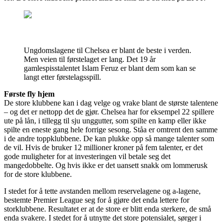
Ungdomslagene til Chelsea er blant de beste i verden.
Men veien til førstelaget er lang. Det 19 år
gamlespisstalentet Islam Feruz er blant dem som kan se
langt etter førstelagsspill.
Første fly hjem
De store klubbene kan i dag velge og vrake blant de største talentene
– og det er nettopp det de gjør. Chelsea har for eksempel 22 spillere
ute på lån, i tillegg til sju unggutter, som spilte en kamp eller ikke
spilte en eneste gang hele forrige sesong. Ståa er omtrent den samme
i de andre toppklubbene. De kan plukke opp så mange talenter som
de vil. Hvis de bruker 12 millioner kroner på fem talenter, er det
gode muligheter for at investeringen vil betale seg det
mangedobbelte. Og hvis ikke er det uansett snakk om lommerusk
for de store klubbene.
I stedet for å tette avstanden mellom reservelagene og a-lagene,
bestemte Premier League seg for å gjøre det enda lettere for
storklubbene. Resultatet er at de store er blitt enda sterkere, de små
enda svakere. I stedet for å utnytte det store potensialet, sørger i