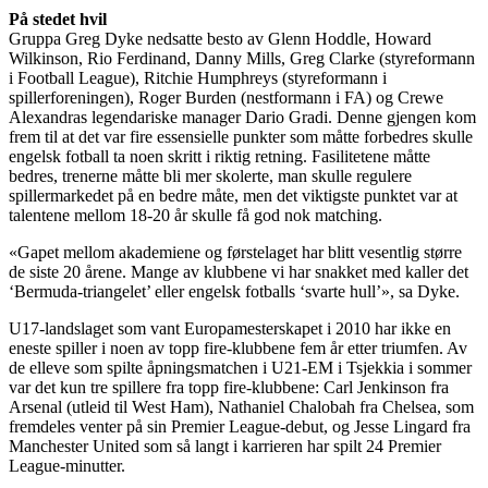
På stedet hvil
Gruppa Greg Dyke nedsatte besto av Glenn Hoddle, Howard
Wilkinson, Rio Ferdinand, Danny Mills, Greg Clarke (styreformann
i Football League), Ritchie Humphreys (styreformann i
spillerforeningen), Roger Burden (nestformann i FA) og Crewe
Alexandras legendariske manager Dario Gradi. Denne gjengen kom
frem til at det var fire essensielle punkter som måtte forbedres skulle
engelsk fotball ta noen skritt i riktig retning. Fasilitetene måtte
bedres, trenerne måtte bli mer skolerte, man skulle regulere
spillermarkedet på en bedre måte, men det viktigste punktet var at
talentene mellom 18-20 år skulle få god nok matching.
«Gapet mellom akademiene og førstelaget har blitt vesentlig større
de siste 20 årene. Mange av klubbene vi har snakket med kaller det
‘Bermuda-triangelet’ eller engelsk fotballs ‘svarte hull’», sa Dyke.
U17-landslaget som vant Europamesterskapet i 2010 har ikke en
eneste spiller i noen av topp fire-klubbene fem år etter triumfen. Av
de elleve som spilte åpningsmatchen i U21-EM i Tsjekkia i sommer
var det kun tre spillere fra topp fire-klubbene: Carl Jenkinson fra
Arsenal (utleid til West Ham), Nathaniel Chalobah fra Chelsea, som
fremdeles venter på sin Premier League-debut, og Jesse Lingard fra
Manchester United som så langt i karrieren har spilt 24 Premier
League-minutter.