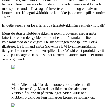
hente spillere i nærområdet. Kategori 3-akademiene kan ikke ha lag
med spillere under 11 år og må investere rundt tre og en halv million
kroner i året. Kategori 4-klubbene kan ikke jobbe med spillere under
16 år.
Er dette veien å gå for å få fart på talentutviklingen i engelsk fotball?
Mens de største klubbene ikke har noen problemer med å møte
kriteriene enten det gjelder økonomi eller infrastruktur, sliter de
voldsomt med det viktigste: De skaper ingen toppspillere. For å
illustrere: Da England møtte Slovenia i EM-kvalifiseringskamp
tidligere i sommer var kun én spiller, Jack Wilshire, et produkt av ett
av topp fire-lagene. Resten startet karrieren i andre akademier rundt
omkring i landet.
Mark Allen er sjef for det imponerende akademiet til
Manchester City. Men det er ikke lett for talentene i
klubben å slippe til på førstelaget. Siden 2008 har
klubben brukt over fem milliarder kroner på spillerkjøp.