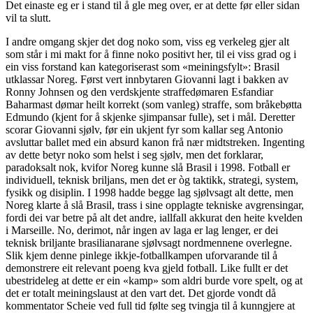
Det einaste eg er i stand til å gle meg over, er at dette før eller sidan
vil ta slutt.
I andre omgang skjer det dog noko som, viss eg verkeleg gjer alt
som står i mi makt for å finne noko positivt her, til ei viss grad og i
ein viss forstand kan kategoriserast som «meiningsfylt»: Brasil
utklassar Noreg. Først vert innbytaren Giovanni lagt i bakken av
Ronny Johnsen og den verdskjente straffedømaren Esfandiar
Baharmast dømar heilt korrekt (som vanleg) straffe, som bråkebøtta
Edmundo (kjent for å skjenke sjimpansar fulle), set i mål. Deretter
scorar Giovanni sjølv, før ein ukjent fyr som kallar seg Antonio
avsluttar ballet med ein absurd kanon frå nær midtstreken. Ingenting
av dette betyr noko som helst i seg sjølv, men det forklarar,
paradoksalt nok, kvifor Noreg kunne slå Brasil i 1998. Fotball er
individuell, teknisk briljans, men det er òg taktikk, strategi, system,
fysikk og disiplin. I 1998 hadde begge lag sjølvsagt alt dette, men
Noreg klarte å slå Brasil, trass i sine opplagte tekniske avgrensingar,
fordi dei var betre på alt det andre, iallfall akkurat den heite kvelden
i Marseille. No, derimot, når ingen av laga er lag lenger, er dei
teknisk briljante brasilianarane sjølvsagt nordmennene overlegne.
Slik kjem denne pinlege ikkje-fotballkampen uforvarande til å
demonstrere eit relevant poeng kva gjeld fotball. Like fullt er det
ubestrideleg at dette er ein «kamp» som aldri burde vore spelt, og at
det er totalt meiningslaust at den vart det. Det gjorde vondt då
kommentator Scheie ved full tid følte seg tvingja til å kunngjere at