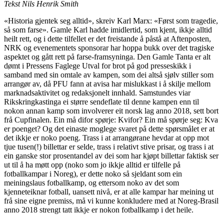
Tekst Nils Henrik Smith
«Historia gjentek seg alltid», skreiv Karl Marx: «Først som tragedie,
så som farse». Gamle Karl hadde imidlertid, som kjent, ikkje alltid
heilt rett, og i dette tilfellet er det freistande å påstå at Aftenposten,
NRK og evenementets sponsorar har hoppa bukk over det tragiske
aspektet og gått rett på farse-framsyninga. Den Gamle Tanta er alt
dømt i Pressens Faglege Utval for brot på god presseskikk i
samband med sin omtale av kampen, som dei altså sjølv stiller som
arrangør av, då PFU fann at avisa har mislukkast i å skilje mellom
marknadsaktivitet og redaksjonelt innhald. Samstundes viar
Rikskringkastinga ei større sendeflate til denne kampen enn til
nokon annan kamp som involverer eit norsk lag anno 2018, sett bort
frå Cupfinalen. Ein må difor spørje: Kvifor? Ein må spørje seg: Kva
er poenget? Og det einaste moglege svaret på dette spørsmålet er at
det ikkje er noko poeng. Trass i at arrangørane hevdar at opp mot
tjue tusen(!) billettar er selde, trass i relativt stive prisar, og trass i at
ein ganske stor prosentandel av dei som har kjøpt billettar faktisk ser
ut til å ha møtt opp (noko som jo ikkje alltid er tilfelle på
fotballkampar i Noreg), er dette noko så sjeldant som ein
meiningslaus fotballkamp, og ettersom noko av det som
kjenneteiknar fotball, uansett nivå, er at alle kampar har meining ut
frå sine eigne premiss, må vi kunne konkludere med at Noreg-Brasil
anno 2018 strengt tatt ikkje er nokon fotballkamp i det heile.