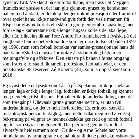
synet av Erik Mykland på ein fotballbane, men trass i at Myggen
framleis ser grasiøs ut der han glir gjennom graset og handsamar
ballen med andakt, er det ikkje lenger nokon presisjon eller framdrift
over spelet hans, ikkje naudvendigvis fordi den vesle mannen frå
Risør har gløymt korleis ein slår ein god gjennombrotspasning, men
fordi «lag»-kameratane ikkje lenger hugsar korleis dei skal løpe,
eller når. Likeeins liknar Tore Andre Flo framleis, reint fysisk, på det
langbeinte fenomenet «Flonaldo» som terroriserte Brasil både i 1997
og 1998, men som fotball betrakta var samba-prestasjonane hans då
han vann «Skal vi danse» for nokre år sidan truleg både meir
meiningsfylte og effektive. Den einaste på banen i første omgang
som i streng forstand liknar ein profesjonell fotballspelar, er den
brasilianske 98-reserven Zé Roberto (44), som la opp så seint som i
2016.
Eg synst dette er fysisk vondt å sjå på. Spelarane er ikkje spelarar
lenger, laga er ikkje lenger lag, fotballen er ikkje fotball, eg kjenner
meg uendeleg trist til sinns. Fotball er ikkje underhaldning, men det
som føregår på Ullevaals grøne grasmatte nett no, er utan tvil
underhaldning, og det er heilt forferdeleg. Eg er ingen særskilt
misantropisk person til dagleg, men dette fyllar meg med alvorleg
bekymring på veigner av menneskeslekta generelt og norsk fotball
og dei som styrar han generelt. Det gjer meg genuint vondt at
alvorsfylte heidersmenn som «Drillo» og Arne Scheie har vorte
bondefanga av arrangørane og må bidra til dette patetiske «showet».