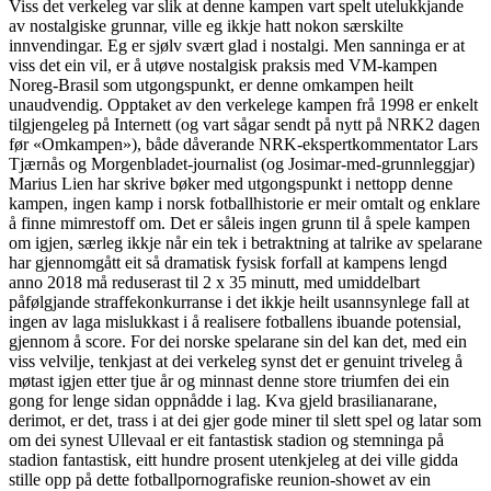
Viss det verkeleg var slik at denne kampen vart spelt utelukkjande
av nostalgiske grunnar, ville eg ikkje hatt nokon særskilte
innvendingar. Eg er sjølv svært glad i nostalgi. Men sanninga er at
viss det ein vil, er å utøve nostalgisk praksis med VM-kampen
Noreg-Brasil som utgongspunkt, er denne omkampen heilt
unaudvendig. Opptaket av den verkelege kampen frå 1998 er enkelt
tilgjengeleg på Internett (og vart sågar sendt på nytt på NRK2 dagen
før «Omkampen»), både dåverande NRK-ekspertkommentator Lars
Tjærnås og Morgenbladet-journalist (og Josimar-med-grunnleggjar)
Marius Lien har skrive bøker med utgongspunkt i nettopp denne
kampen, ingen kamp i norsk fotballhistorie er meir omtalt og enklare
å finne mimrestoff om. Det er såleis ingen grunn til å spele kampen
om igjen, særleg ikkje når ein tek i betraktning at talrike av spelarane
har gjennomgått eit så dramatisk fysisk forfall at kampens lengd
anno 2018 må reduserast til 2 x 35 minutt, med umiddelbart
påfølgjande straffekonkurranse i det ikkje heilt usannsynlege fall at
ingen av laga mislukkast i å realisere fotballens ibuande potensial,
gjennom å score. For dei norske spelarane sin del kan det, med ein
viss velvilje, tenkjast at dei verkeleg synst det er genuint triveleg å
møtast igjen etter tjue år og minnast denne store triumfen dei ein
gong for lenge sidan oppnådde i lag. Kva gjeld brasilianarane,
derimot, er det, trass i at dei gjer gode miner til slett spel og latar som
om dei synest Ullevaal er eit fantastisk stadion og stemninga på
stadion fantastisk, eitt hundre prosent utenkjeleg at dei ville gidda
stille opp på dette fotballpornografiske reunion-showet av ein