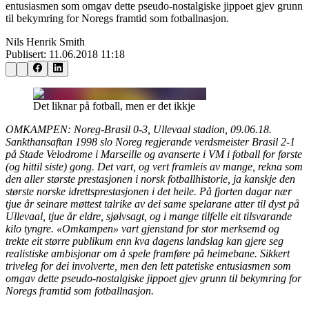
entusiasmen som omgav dette pseudo-nostalgiske jippoet gjev grunn
til bekymring for Noregs framtid som fotballnasjon.
Nils Henrik Smith
Publisert:
11.06.2018 11:18
Det liknar på fotball, men er det ikkje
OMKAMPEN: Noreg-Brasil 0-3, Ullevaal stadion, 09.06.18.
Sankthansaftan 1998 slo Noreg regjerande verdsmeister Brasil 2-1
på Stade Velodrome i Marseille og avanserte i VM i fotball for første
(og hittil siste) gong. Det vart, og vert framleis av mange, rekna som
den aller største prestasjonen i norsk fotballhistorie, ja kanskje den
største norske idrettsprestasjonen i det heile. På fjorten dagar nær
tjue år seinare møttest talrike av dei same spelarane atter til dyst på
Ullevaal, tjue år eldre, sjølvsagt, og i mange tilfelle eit tilsvarande
kilo tyngre. «Omkampen» vart gjenstand for stor merksemd og
trekte eit større publikum enn kva dagens landslag kan gjere seg
realistiske ambisjonar om å spele framføre på heimebane. Sikkert
triveleg for dei involverte, men den lett patetiske entusiasmen som
omgav dette pseudo-nostalgiske jippoet gjev grunn til bekymring for
Noregs framtid som fotballnasjon.