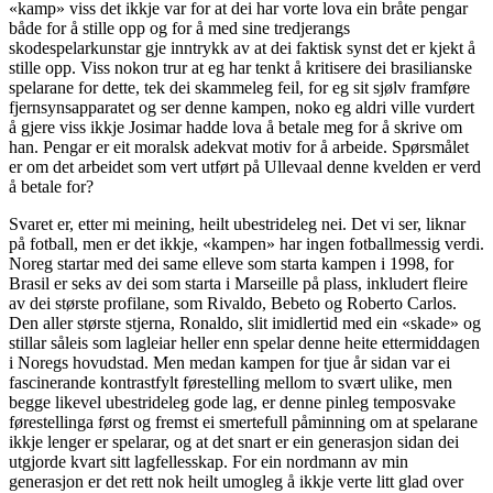
«kamp» viss det ikkje var for at dei har vorte lova ein bråte pengar
både for å stille opp og for å med sine tredjerangs
skodespelarkunstar gje inntrykk av at dei faktisk synst det er kjekt å
stille opp. Viss nokon trur at eg har tenkt å kritisere dei brasilianske
spelarane for dette, tek dei skammeleg feil, for eg sit sjølv framføre
fjernsynsapparatet og ser denne kampen, noko eg aldri ville vurdert
å gjere viss ikkje Josimar hadde lova å betale meg for å skrive om
han. Pengar er eit moralsk adekvat motiv for å arbeide. Spørsmålet
er om det arbeidet som vert utført på Ullevaal denne kvelden er verd
å betale for?
Svaret er, etter mi meining, heilt ubestrideleg nei. Det vi ser, liknar
på fotball, men er det ikkje, «kampen» har ingen fotballmessig verdi.
Noreg startar med dei same elleve som starta kampen i 1998, for
Brasil er seks av dei som starta i Marseille på plass, inkludert fleire
av dei største profilane, som Rivaldo, Bebeto og Roberto Carlos.
Den aller største stjerna, Ronaldo, slit imidlertid med ein «skade» og
stillar såleis som lagleiar heller enn spelar denne heite ettermiddagen
i Noregs hovudstad. Men medan kampen for tjue år sidan var ei
fascinerande kontrastfylt førestelling mellom to svært ulike, men
begge likevel ubestrideleg gode lag, er denne pinleg temposvake
førestellinga først og fremst ei smertefull påminning om at spelarane
ikkje lenger er spelarar, og at det snart er ein generasjon sidan dei
utgjorde kvart sitt lagfellesskap. For ein nordmann av min
generasjon er det rett nok heilt umogleg å ikkje verte litt glad over