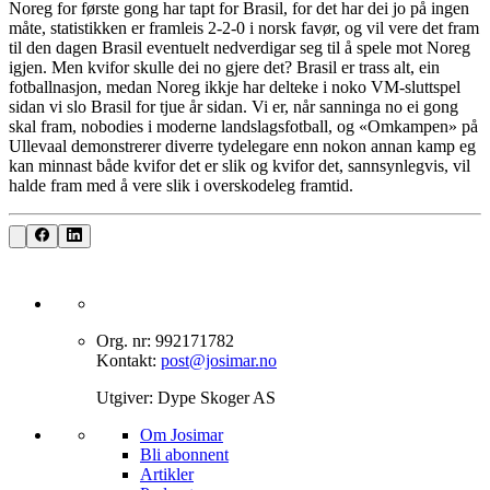
Noreg for første gong har tapt for Brasil, for det har dei jo på ingen
måte, statistikken er framleis 2-2-0 i norsk favør, og vil vere det fram
til den dagen Brasil eventuelt nedverdigar seg til å spele mot Noreg
igjen. Men kvifor skulle dei no gjere det? Brasil er trass alt, ein
fotballnasjon, medan Noreg ikkje har delteke i noko VM-sluttspel
sidan vi slo Brasil for tjue år sidan. Vi er, når sanninga no ei gong
skal fram, nobodies i moderne landslagsfotball, og «Omkampen» på
Ullevaal demonstrerer diverre tydelegare enn nokon annan kamp eg
kan minnast både kvifor det er slik og kvifor det, sannsynlegvis, vil
halde fram med å vere slik i overskodeleg framtid.
Org. nr: 992171782
Kontakt:
post@josimar.no
Utgiver: Dype Skoger AS
Om J‌osimar ‍ ​‍​‍‌‍
Bli abonnent​​​​‌ ‍ ​‍​‍‌‍ ‌ ​‍‌‍‍‌‌‍‌ ‌‍‍‌‌‍ ‍​‍​‍​ ‍‍​‍​‍‌ ​ ‌‍​‌‌‍ ‍‌‍‍‌‌ ‌​‌ ‍‌​‍ ‍‌‍‍‌‌‍ ​‍​‍​‍ ​​‍​‍‌‍‍​‌ ​‍‌‍‌‌‌‍‌‍​‍​‍​ ‍‍​‍​‍‌‍‍​‌ ‌​‌ ‌​‌ ​​‌ ​ ​ ‍‍​‍ ​‍ ‌‍‌‌‌‍‌​‌‍‍‌‌ ‌​​‍ ‍‌‍‍‌‌‍‌​‌‍​‌‌‍‌ ‌ ​‍‌‍​‌‌‍ ‍‌‍‍‍‌‍​‌‌‍ ‍‌ ​ ‌‍‌‌‌‍ ‍​‍ ‍‌‍​ ‌‍ ‌‍ ‌​‍ ‌‍‍‌‌‍ ‍‌ ‌​‌‍‌‌‌‍ ‍‌ ‌​​‍ ‌‍‌‌‌‍‌​‌‍‍‌‌ ‌​​‍ ‌‍ ‌‌‍ ‌‍‌​‌‍‌‌​ ‌‌ ​​‌ ​‍‌‍‌‌‌ ​ ‌‍‌‌‌‍ ‍‌ ‌​‌‍​‌‌ ‌​‌‍‍‌‌‍ ‌‍ ‍​ ‍ ‌‍‍‌‌‍‌​​ ‌‌‍‌‍‌‍ ‌‍ ‌ ‌​‌‍‌‌‌ ​‍​ ‍ ‌ ‌​‌ ‍‌‌ ​​‌‍‌‌​ ‌‌‍‌‍‌‍ ‌‍ ‌ ‌​‌‍‌‌‌ ​‍​ ‍ ‌ ​​‌‍​‌‌ ‌​‌‍‍​​ ‌‌‍​ ‌‍ ‌‍ ​‌ ‌‌‌‍ ‌‌‍ ‍‌ ​ ​‍‌‌​ ‌‌‌​​‍‌‌ ‌‍‍ ‌‍‌‌‌ ‍‌​‍‌‌​ ​ ‌​‌​​‍‌‌​ ​ ‌​‌​​‍‌‌​ ​‍​ ​‍‌‍​‍​ ‍‌‌‍​ ‌‍‌‍‌‍​ ​ ​‌​ ‌​‌‍​‍‌‍‌‍​ ‍​​ ‌‌‌‍​‍​‍‌‌​ ​‍​ ​‍​‍‌‌​ ‌‌‌​‌​​‍ ‍‌‍​ ‌‍ ‌‍ ​‌ ‌‌‌‍ ‌‌‍ ‍‌​‍‌‌ ‌​‌‍‌‌‌‍ ‌‌ ​ ​‍‌‌​ ‌‌‌​​‍‌‌ ‌‍‍ ‌‍‌‌‌ ‍‌​‍‌‌​ ​ ‌​‌​​‍‌‌​ ​ ‌​‌​​‍‌‌​ ​‍​ ​‍‌‍​‌‌‍‌‍​ ‌‍​ ‌​‌‍‌‌​ ‍‌‌‍‌​‌‍​‍​ ‌ ‌‍​‌​ ‌ ​ ​​​‍‌‌​ ​‍​ ​‍​‍‌‌​ ‌‌‌​‌​​‍ ‍‌‍‍‌‌ ‌​‌‍‌‌‌‍ ‌‌ ​ ​‍‌‌​ ‌‌‌​​‍‌‌ ‌‍‍ ‌‍‌‌‌ ‍‌​‍‌‌​ ​ ‌​‌​​‍‌‌​ ​ ‌​‌​​‍‌‌​ ​‍​ ​‍‌‍‌‌‌‍​‌‌‍‌‌​ ‌‍‌‍​‍‌‍‌‌‌‍‌‌‌‍‌‍‌‍​‍​ ‍​​ ​ ​ ​ ​‍‌‌​ ​‍​ ​‍​‍‌‌​ ‌‌‌​‌​​‍ ‍‌‍ ​‌‍​‌‌‍​‍‌‍‌‌‌‍ ​​ ‌‍​‍‌‍​‌‌ ​ ‌‍‌‌‌‌‌‌‌ ​‍‌‍ ​​ ‌‌‍‍​‌ ‌​‌ ‌​‌ ​​‌ ​ ​‍‌‌​ ​ ‌​​‌​‍‌‌​ ​‍‌​‌‍​‍‌‌​ ​‍‌​‌‍‌‍‌‌‌‍‌​‌‍‍‌‌ ‌​​‍ ‍‌‍‍‌‌‍‌​‌‍​‌‌‍‌ ‌ ​‍‌‍​‌‌‍ ‍‌‍‍‍‌‍​‌‌‍ ‍‌ ​ ‌‍‌‌‌‍ ‍​‍ ‍‌‍​ ‌‍ ‌‍ ‌​‍‌‍‌‍‍‌‌‍‌​​ ‌‌‍‌‍‌‍ ‌‍ ‌ ‌​‌‍‌‌‌ ​‍​‍‌‍‌ ‌​‌ ‍‌‌ ​​‌‍‌‌​ ‌‌‍‌‍‌‍ ‌‍ ‌ ‌​‌‍‌‌‌ ​‍​‍‌‍‌ ​​‌‍​‌‌ ‌​‌‍‍​​ ‌‌‍​ ‌‍ ‌‍ ​‌ ‌‌‌‍ ‌‌‍ ‍‌ ​ ​‍‌‌​ ‌‌‌​​‍‌‌ ‌‍‍ ‌‍‌‌‌ ‍‌​‍‌‌​ ​ ‌​‌​​‍‌‌​ ​ ‌​‌​​‍‌‌​ ​‍​ ​‍‌‍​‍​ ‍‌‌‍​ ‌‍‌‍‌‍​ ​ ​‌​ ‌​‌‍​‍‌‍‌‍​ ‍​​ ‌‌‌‍​‍​‍‌‌​ ​‍​ ​‍​‍‌‌​ ‌‌‌​‌​​‍ ‍‌‍​ ‌‍ ‌‍ ​‌ ‌‌‌‍ ‌‌‍ ‍‌​‍‌‌ ‌​‌‍‌‌‌‍ ‌‌ ​ ​‍‌‌​ ‌‌‌​​‍‌‌ ‌‍‍ ‌‍‌‌‌ ‍‌​‍‌‌​ ​ ‌​‌​​‍‌‌​ ​ ‌​‌​​‍‌‌​ ​‍​ ​‍‌‍​‌‌‍‌‍​ ‌‍​ ‌​‌‍‌‌​ ‍‌‌‍‌​‌‍​‍​ ‌ ‌‍​‌​ ‌ ​ ​​​‍‌‌​ ​‍​ ​‍​‍‌‌​ ‌‌‌​‌​​‍ ‍‌‍‍‌‌ ‌​‌‍‌‌‌‍ ‌‌ ​ ​‍‌‌​ ‌‌‌​​‍‌‌ ‌‍‍ ‌‍‌‌‌ ‍‌​‍‌‌​ ​ ‌​‌​​‍‌‌​ ​ ‌​‌​​‍‌‌​ ​‍​ ​‍‌‍‌‌‌‍​‌‌‍‌‌​ ‌‍‌‍​‍‌‍‌‌‌‍‌‌‌‍‌‍‌‍​‍​ ‍​​ ​ ​ ​ ​‍‌‌​ ​‍​ ​‍​‍‌‌​ ‌‌‌​‌​​‍ ‍‌‍ ​‌‍​‌‌‍​‍‌‍‌‌‌‍ ​​‍‌‍‌ ​​‌‍‌‌‌ ​‍‌ ​ ‌ ​​‌‍‌‌‌‍​ ‌ ‌​‌‍‍‌‌ ‌‍‌‍‌‌​ ‌‌ ​​‌ ‌‌‌‍​‍‌‍ ​‌‍‍‌‌ ​ ‌‍‍​‌‍‌‌‌‍‌​​‍​‍‌ ‌
Artikler