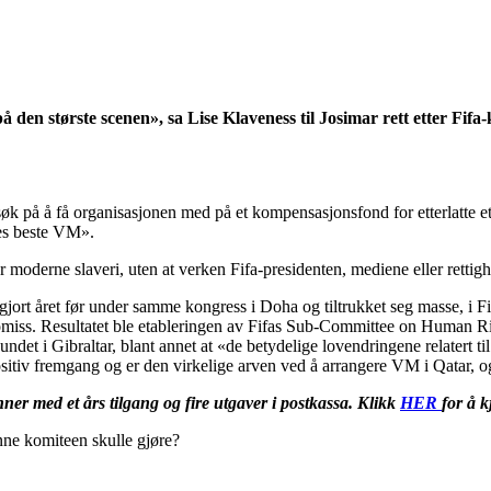
på den største scenen», sa Lise Klaveness til Josimar rett etter Fif
rsøk på å få organisasjonen med på et kompensasjonsfond for etterlatte et
nes beste VM».
er moderne slaveri, uten at verken Fifa-presidenten, mediene eller retti
e gjort året før under samme kongress i Doha og tiltrukket seg masse, i 
omiss. Resultatet ble etableringen av Fifas Sub-Committee on Human Righ
det i Gibraltar, blant annet at «de betydelige lovendringene relatert til 
sitiv fremgang og er den virkelige arven ved å arrangere VM i Qatar, o
ner med et års tilgang og fire utgaver i postkassa. Klikk
HER
for å k
nne komiteen skulle gjøre?