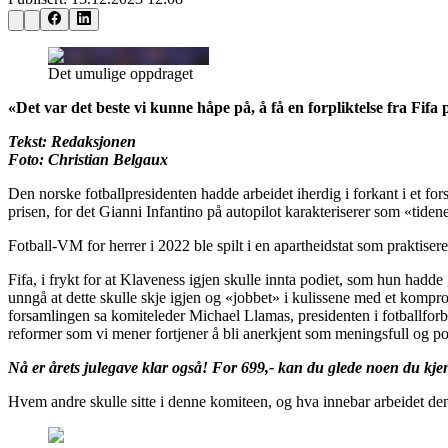
Det umulige oppdraget
«Det var det beste vi kunne håpe på, å få en forpliktelse fra Fifa 
Tekst: Redaksjonen
Foto: Christian Belgaux
Den norske fotballpresidenten hadde arbeidet iherdig i forkant i et fo
prisen, for det Gianni Infantino på autopilot karakteriserer som «tide
Fotball-VM for herrer i 2022 ble spilt i en apartheidstat som praktiser
Fifa, i frykt for at Klaveness igjen skulle innta podiet, som hun hadd
unngå at dette skulle skje igjen og «jobbet» i kulissene med et kompr
forsamlingen sa komiteleder Michael Llamas, presidenten i fotballforbun
reformer som vi mener fortjener å bli anerkjent som meningsfull og po
Nå er årets julegave klar også! For 699,- kan du glede noen du kjen
Hvem andre skulle sitte i denne komiteen, og hva innebar arbeidet de