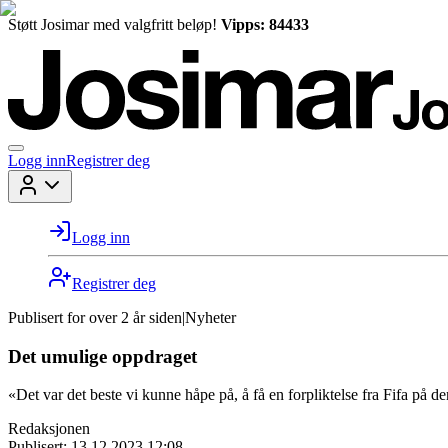
Støtt Josimar med valgfritt beløp!
Vipps: 84433
Logg inn
Registrer deg
Logg inn
Registrer deg
Publisert for
over 2 år siden
|
Nyheter
Det umulige oppdraget
«Det var det beste vi kunne håpe på, å få en forpliktelse fra Fifa på de
Redaksjonen
Publisert:
13.12.2023 12:08