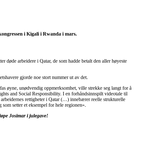
a-kongressen i Kigali i Rwanda i mars.
ter døde arbeidere i Qatar, de som hadde betalt den aller høyeste
ghetshavere gjorde noe stort nummer ut av det.
Fifas øyne, unødvendig oppmerksomhet, ville strekke seg langt for å
ts and Social Responsibility. I en forhåndsinnspilt videotale til
arbeidernes rettigheter i Qatar (…) innebærer reelle strukturelle
g som setter et eksempel for hele regionen».
jøpe Josimar i julegave!