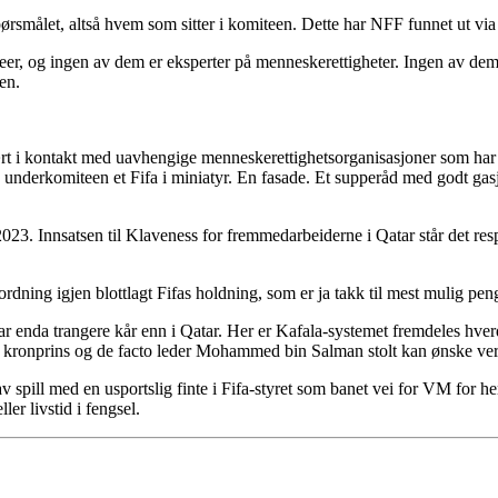
rsmålet, altså hvem som sitter i komiteen. Dette har NFF funnet ut via 
er, og ingen av dem er eksperter på menneskerettigheter. Ingen av dem 
en.
vært i kontakt med uavhengige menneskerettighetsorganisasjoner som har 
ne underkomiteen et Fifa i miniatyr. En fasade. Et supperåd med godt gasj
23. Innsatsen til Klaveness for fremmedarbeiderne i Qatar står det respekt
ing igjen blottlagt Fifas holdning, som er ja takk til mest mulig penge
har enda trangere kår enn i Qatar. Her er Kafala-systemet fremdeles hv
at kronprins og de facto leder Mohammed bin Salman stolt kan ønske ver
v spill med en usportslig finte i Fifa-styret som banet vei for VM for h
ler livstid i fengsel.