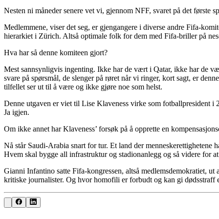
Nesten ni måneder senere vet vi, gjennom NFF, svaret på det første spø
Medlemmene, viser det seg, er gjengangere i diverse andre Fifa-komite
hierarkiet i Zürich. Altså optimale folk for dem med Fifa-briller på nes
Hva har så denne komiteen gjort?
Mest sannsynligvis ingenting. Ikke har de vært i Qatar, ikke har de 
svare på spørsmål, de slenger på røret når vi ringer, kort sagt, er den
tilfellet ser ut til å være og ikke gjøre noe som helst.
Denne utgaven er viet til Lise Klaveness virke som fotballpresident i 20
Ja igjen.
Om ikke annet har Klaveness’ forsøk på å opprette en kompensasjonsordn
Nå står Saudi-Arabia snart for tur. Et land der menneskerettighetene 
Hvem skal bygge all infrastruktur og stadionanlegg og så videre for 
Gianni Infantino satte Fifa-kongressen, altså medlemsdemokratiet, ut a
kritiske journalister. Og hvor homofili er forbudt og kan gi dødsstraff el