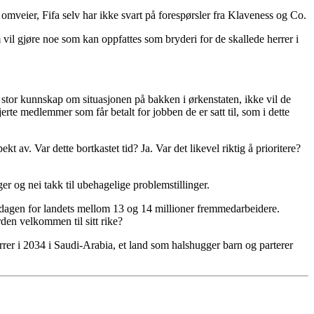
omveier, Fifa selv har ikke svart på forespørsler fra Klaveness og Co.
vil gjøre noe som kan oppfattes som bryderi for de skallede herrer i
stor kunnskap om situasjonen på bakken i ørkenstaten, ikke vil de
erte medlemmer som får betalt for jobben de er satt til, som i dette
 av. Var dette bortkastet tid? Ja. Var det likevel riktig å prioritere?
r og nei takk til ubehagelige problemstillinger.
erdagen for landets mellom 13 og 14 millioner fremmedarbeidere.
den velkommen til sitt rike?
errer i 2034 i Saudi-Arabia, et land som halshugger barn og parterer