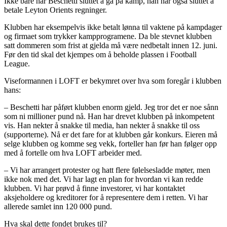
Ikke bare har Beschetti sluttet å gå på kamp, han har også sluttet å
betale Leyton Orients regninger.
Klubben har eksempelvis ikke betalt lønna til vaktene på kampdager
og firmaet som trykker kampprogramene. Da ble stevnet klubben
satt dommeren som frist at gjelda må være nedbetalt innen 12. juni.
Før den tid skal det kjempes om å beholde plassen i Football
League.
Viseformannen i LOFT er bekymret over hva som foregår i klubben
hans:
– Beschetti har påført klubben enorm gjeld. Jeg tror det er noe sånn
som ni millioner pund nå. Han har drevet klubben på inkompetent
vis. Han nekter å snakke til media, han nekter å snakke til oss
(supporterne). Nå er det fare for at klubben går konkurs. Eieren må
selge klubben og komme seg vekk, forteller han før han følger opp
med å fortelle om hva LOFT arbeider med.
– Vi har arrangert protester og hatt flere følelsesladde møter, men
ikke nok med det. Vi har lagt en plan for hvordan vi kan redde
klubben. Vi har prøvd å finne investorer, vi har kontaktet
aksjeholdere og kreditorer for å representere dem i retten. Vi har
allerede samlet inn 120 000 pund.
Hva skal dette fondet brukes til?