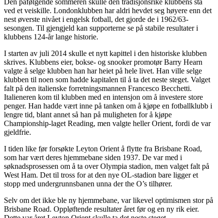
Den påfølgende sommeren skulle den tradisjonsrike klubbens stå
ved et veiskille. Londonklubben har aldri hevdet seg høyere enn det
nest øverste nivået i engelsk fotball, det gjorde de i 1962/63-
sesongen. Til gjengjeld kan supporterne se på stabile resultater i
klubbens 124-år lange historie.
I starten av juli 2014 skulle et nytt kapittel i den historiske klubben
skrives. Klubbens eier, bokse- og snooker promotør Barry Hearn
valgte å selge klubben han har heiet på hele livet. Han ville selge
klubben til noen som hadde kapitalen til å ta det neste steget. Valget
falt på den italienske forretningsmannen Francesco Becchetti.
Italieneren kom til klubben med en intensjon om å investere store
penger. Han hadde vært inne på tanken om å kjøpe en fotballklubb i
lengre tid, blant annet så han på muligheten for å kjøpe
Championship-laget Reading, men valgte heller Orient, fordi de var
gjeldfrie.
I tiden like før forsøkte Leyton Orient å flytte fra Brisbane Road,
som har vært deres hjemmebane siden 1937. De var med i
søknadsprosessen om å ta over Olympia stadion, men valget falt på
West Ham. Det til tross for at den nye OL-stadion bare ligger et
stopp med undergrunnsbanen unna der the O’s tilhører.
Selv om det ikke ble ny hjemmebane, var likevel optimismen stor på
Brisbane Road. Oppløftende resultater året før og en ny rik eier.
Dette var året Leyton Orient skulle ta det neste steget.