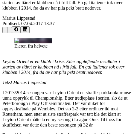
starten av tiåret er klubben nå i fritt fall. En gal italiener tok over
klubben i 2014, fra da av har pila pekt bratt nedover.
Marius Lippestad
Publisert:
07.04.2017 13:37
Eieren fra helvete
Leyton Orient er en klubb i krise. Etter oppløftende resultater i
starten av tiåret er klubben nå i fritt fall. En gal italiener tok over
klubben i 2014, fra da av har pila pekt bratt nedover.
Tekst Marius Lippestad
I 2013/2014 sesongen var Leyton Orient en straffesparkkonkurranse
unna opprykk til Championship. Etter tredjeplass i serien, slo de ut
Peterborough i Play Off semifinalen. Det var duket for
opprykksfinale på Wembley. Det sto 2-2 etter ordinær tid mot
Rotterham, men etter at siste straffespark var tatt ble det klart at
Leyton Orient måtte ta en ny sesong i League One. Til tross for
skuffelsen var dette den beste sesongen på 32 år.