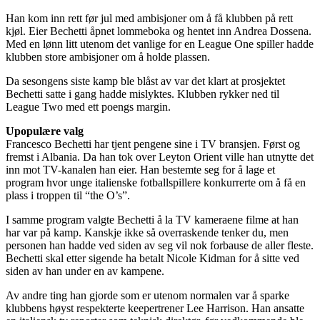
Han kom inn rett før jul med ambisjoner om å få klubben på rett
kjøl. Eier Bechetti åpnet lommeboka og hentet inn Andrea Dossena.
Med en lønn litt utenom det vanlige for en League One spiller hadde
klubben store ambisjoner om å holde plassen.
Da sesongens siste kamp ble blåst av var det klart at prosjektet
Bechetti satte i gang hadde mislyktes. Klubben rykker ned til
League Two med ett poengs margin.
Upopulære valg
Francesco Bechetti har tjent pengene sine i TV bransjen. Først og
fremst i Albania. Da han tok over Leyton Orient ville han utnytte det
inn mot TV-kanalen han eier. Han bestemte seg for å lage et
program hvor unge italienske fotballspillere konkurrerte om å få en
plass i troppen til “the O’s”.
I samme program valgte Bechetti å la TV kameraene filme at han
har var på kamp. Kanskje ikke så overraskende tenker du, men
personen han hadde ved siden av seg vil nok forbause de aller fleste.
Bechetti skal etter sigende ha betalt Nicole Kidman for å sitte ved
siden av han under en av kampene.
Av andre ting han gjorde som er utenom normalen var å sparke
klubbens høyst respekterte keepertrener Lee Harrison. Han ansatte