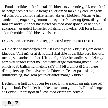
– Fondet er ikke til for å betale klubbens nåværende gjeld, men for å
ha penger om det skulle trenges eller om vi får en ny eier. Pengene
vil også bli brukt for å sikre fansen aksjer i klubben. Måten vi har
samlet inn penger er gjennom donasjoner fra nær og fjern, til og med
fans fra andre klubber har støttet oss med donasjoner. Vi har holdt
auksjoner, arrangert konserter og stand up kvelder. Alt for å kunne
sikre fremtiden til klubben vi elsker.
Davies forteller hvorfor de legger ned så mye arbeid i LOFT:
– Hele denne kampanjen har vist hvor mye folk bryr seg om denne
klubben. Vårt mål er at dette aldri skal skje igjen, ikke bare hos oss,
men også i andre klubber. Klubber bør ikke behandles som leketøy
som skal sendes rundt mellom uansvarlige forretningsmenn. De
engelske fotballmyndighetene (FA) må bli tvunget til å regulere
dårlig eierskap. Den nåværende Directors Test er patetisk og
utilstrekkeleg, noe som påvirker altfor mange klubber.
Bechetti har lagt ut klubben for salg. En har meldt sin interesse og
lagt inn bud. Det budet ble ikke ansett som godt nok. Enn så lenge
er Leyton Orient nødt til å leve med eieren fra helvete.