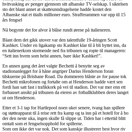
hvitvasking av penger gjennom sitt albanske TV-selskap. I siktelsen
sto det blant annet at skatteunndragelsene hadde kostet den
Albanske stat et titalls millioner euro. Strafferammen var opp til 15
års fengsel
Nå begynte det for alvor å blåse rundt ørene på italieneren.
Blant dem det gikk utover var den talentfulle 19-åringen Scott
Kashket. Under en ligakamp sto Kashket klar til å bli byttet inn, da
en italienerkom stormende ned fra tribunen og ropte til manageren:
“Sett inn hvem som helst annen, bare ikke Kashket!”.
En annen gang det året valgte Bechetti å benytte seg av
stadionanlegget for å håne angriper Darius Henderson foran
tilskuerne på Brisbane Road. Da dommeren blåste av for pause tok
Bechetti mikrofonen og fortalte om at Henderson hadde vært sen
fordi han satt fast i trafikkork på vei til stadion. Det var mer enn ett
forbauset ansikt på tribunen da eieren av fotballklubben deres langet
ut om Henderson.
Etter et 3-1 tap for Hartlepool noen uker senere, tvang han spillere
og støtteapparat til å reise rett fra kamp og ta inn på et hotell for å bo
der den neste uka, ingen skulle få slippe ut. Tiden har i ettertid blitt
omtalt som et fengselsopphold for spillerne.
Som om ikke det var nok. Det som kanskje illustrerer best hvor riv