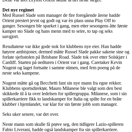
Det nye regimet
Med Russel Slade som manager de fire foregående årene hadde
Orient prestert jevnt og godt og var èn plass unna Play Off to
ganger. Sesongen ble sparket i gang, men etter sesongens åtte første
kamper sto Slade og hans menn med to seire, to tap og seks
uavgjort.
Resultatene var ikke gode nok for klubbens nye eier. Han hadde
høyere ambisjoner, dermed måtte Russel Slade pakke sakene sine og
forlate sjefsstolen på Brisbane Road. Slade tok over etter Solskjær i
Cardiff. Starten på nedturen i Orient var i gang. Caretaker Kevin
Nugent og laget fortsatte i samme stimen, med fem poeng på de
neste seks kampene.
Nugent måtte gå og Becchetti fant sin nye mann fra egne rekker.
Klubbens sportsdirektør, Mauro Milanese ble valgt som den best
skikkede til å ta over ledelsen for spillergruppa. Milanese, som i sin
spillerkarriere fikk to landskamper for Italia og spilte for en bråte
klubber i hjemlandet, var klar for sin første jobb som manager.
Seks uker senere, var det over.
Neste mann som skulle få prøve seg, den tidligere Lazio-spilleren
Fabio Liverani, hadde også landskamper fra sin spillerkarriere.