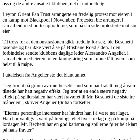
oss og de andre ansatte i klubben, det er uutholdelig.
Leyton Orient Fan Trust arrangerte en fredelig protest mot eieren i
en kamp mot Blackpool i November. Protesten ble arrangert i
samarbeid med bortesupporterne, som på sin side protesterte mot sin
eier.
Til tross for at demonstrasjonen gikk fredelig for seg, ble Beschetti
rasende og har ikke vært å se på Brisbane Road siden. I den
forbindelse sendte klubbens daglige leder Alessandro Angelier, i
samarbeid med eieren, ut en kunngjøring som kunne fått hvem som
helst til å måpe.
I uttalelsen fra Angelier sto det blant annet:
“Jeg tror at på grunn av min helsetilstand som har fratatt meg å være
tilstede har hatt negativ effekt. Jeg tror at en enda større negativ
effekt på spillerstallen har vært fraværet til Mr. Beschetti de siste tre
måneden”, skriver Angelier før han fortsetter:
“Eierens personlige interesser har hindret han i å være nær laget.
Han har vanligvis vært på treningsfeltet hver fredag og på kamp på
lørdager. Mr. Bechetti har en god karisma og spillerne føler helt klart
på hans fravær”