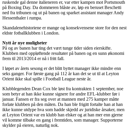
ruskende gal denne italieneren er, var etter kampen mot Portsmouth
på Boxing Day. Da dommeren blåste av, løp en beruset Beschetti
ned fra tribunen og ut på banen og sparket assistant manager Andy
Hessenthaler i rumpa.
Skandalenehistoriene er mange og konsekvensene store for den nest
eldste fotballklubben i London.
Nytt år nye muligheter
På og av banen har ting det vært tunge tider siden eierskifte.
Klubben med oppløftende resultater på banen og en sunn økonomi
frem til 2013/2014 er nå i fritt fall.
I løpet av årets sesong er det blitt byttet manager ikke mindre enn
seks ganger. For første gang på 112 år kan det se ut til at Leyton
Orient ikke skal spille i Football League neste år.
Klubblegenden Dean Cox ble løst fra kontrakten 1 september, noe
som betyr at han ikke kunne signere for andre EFL-klubber før i
januar. Fansen er fra seg over at mannen med 275 kamper måtte
forlate klubben på den måten. Da han ble frigitt fortalte han at han
ikke kunne utdype hva som hadde skjedd av juridiske årsaker, men
at Leyton Orient var en klubb han elsker og at han mer enn gjerne
vil komme tilbake en gang i fremtiden, som manager. Supporterne
skylder på eieren, naturlig nok.