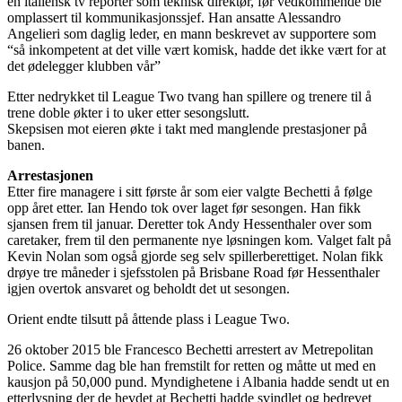
en italiensk tv reporter som teknisk direktør, før vedkommende ble
omplassert til kommunikasjonssjef. Han ansatte Alessandro
Angelieri som daglig leder, en mann beskrevet av supportere som
“så inkompetent at det ville vært komisk, hadde det ikke vært for at
det ødelegger klubben vår”
Etter nedrykket til League Two tvang han spillere og trenere til å
trene doble økter i to uker etter sesongslutt.
Skepsisen mot eieren økte i takt med manglende prestasjoner på
banen.
Arrestasjonen
Etter fire managere i sitt første år som eier valgte Bechetti å følge
opp året etter. Ian Hendo tok over laget før sesongen. Han fikk
sjansen frem til januar. Deretter tok Andy Hessenthaler over som
caretaker, frem til den permanente nye løsningen kom. Valget falt på
Kevin Nolan som også gjorde seg selv spillerberettiget. Nolan fikk
drøye tre måneder i sjefsstolen på Brisbane Road før Hessenthaler
igjen overtok ansvaret og beholdt det ut sesongen.
Orient endte tilsutt på åttende plass i League Two.
26 oktober 2015 ble Francesco Bechetti arrestert av Metrepolitan
Police. Samme dag ble han fremstilt for retten og måtte ut med en
kausjon på 50,000 pund. Myndighetene i Albania hadde sendt ut en
etterlysning der de hevdet at Bechetti hadde svindlet og bedrevet