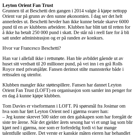
Leyton Orient Fan Trust
Grunnen til at Beschetti den gangen i 2014 valgte å kjøpe nettopp
Orient var på grunn av den sunne økonomien. I dag ser det helt
annerledes ut. Beschetti hevder han ikke kunne betale skarve 6000
pund til en av klubbens arbeidere. Klubben har blitt tatt til retten for
å ikke ha betalt 250 000 pund i skatt. De står nå i reell fare for å bli
satt under administrasjon og er på randen av konkurs.
Hvor var Francesco Beschetti?
Han var i allefall ikke i rettsmøte. Han ble avbildet gående ut av
huset sitt verdsatt til 20 millioner pund, på vei inn i en grå Rolls
Royce med privatsjåfør. Fansen derimot stilte mannsterke både i
rettssalen og utenfor.
Klubben mangler ikke støttespillere. Fansen har dannet Leyton
Orient Fan Trust (LOFT) en organisasjon som samler inn penger for
en dag å kunne kjøpe klubben.
Tom Davies er viseformann i LOFT. På spørsmål fra Josimar om
hva som har ført Leyton Orient ned i gjørma svarer han:
– Jeg kunne skrevet 500 sider om den galskapen som har foregått de
siste tre årene. Når det gjelder årets sesong har vi et ungt lag som blir
kjørt ned i gjørma, noe som er forferdelig fordi vi har mange
talentfulle spillere. Det verste er kanskje måten eieren har behandlet