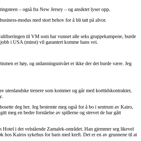
ingsteen – også fra New Jersey – og ansiktet lyser opp.
business-modus med stort behov for å bli tatt på alvor.
kvalifiseringen til VM som har vunnet alle seks gruppekampene, burde
el jobb i USA (minst) vil garantert komme hans vei.
etismen er høy, og utdanningsnivået er ikke der det burde være. Jeg
ll av utenlandske trenere som kommer og går med korttidskontrakter,
y.
bosette deg her. Jeg bestemte meg også for å bo i sentrum av Kairo,
itt meg en bedre forståelse av spillerne og strevet de har gått
ilton Hotel i det velstående Zamalek-området. Han gjemmer seg likevel
øk hos Kairos sykehus for barn med kreft. Det er en av grunnene til at