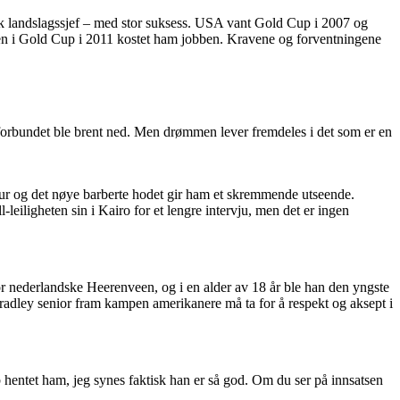
nsk landslagssjef – med stor suksess. USA vant Gold Cup i 2007 og
nalen i Gold Cup i 2011 kostet ham jobben. Kravene og forventningene
llforbundet ble brent ned. Men drømmen lever fremdeles i det som er en
gur og det nøye barberte hodet gir ham et skremmende utseende.
-leiligheten sin i Kairo for et lengre intervju, men det er ingen
 for nederlandske Heerenveen, og i en alder av 18 år ble han den yngste
Bradley senior fram kampen amerikanere må ta for å respekt og aksept i
 hentet ham, jeg synes faktisk han er så god. Om du ser på innsatsen