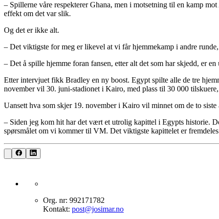
– Spillerne våre respekterer Ghana, men i motsetning til en kamp mot Al
effekt om det var slik.
Og det er ikke alt.
– Det viktigste for meg er likevel at vi får hjemmekamp i andre runde,
– Det å spille hjemme foran fansen, etter alt det som har skjedd, er en 
Etter intervjuet fikk Bradley en ny boost. Egypt spilte alle de tre hj
november vil 30. juni-stadionet i Kairo, med plass til 30 000 tilskuere
Uansett hva som skjer 19. november i Kairo vil minnet om de to siste 
– Siden jeg kom hit har det vært et utrolig kapittel i Egypts historie.
spørsmålet om vi kommer til VM. Det viktigste kapittelet er fremdeles
Org. nr: 992171782
Kontakt:
post@josimar.no