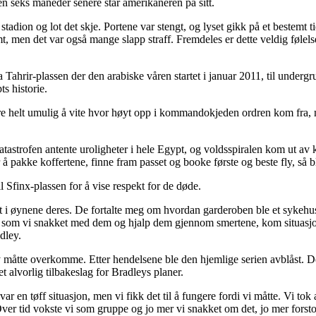
en seks måneder senere står amerikaneren på sitt.
å stadion og lot det skje. Portene var stengt, og lyset gikk på et bestemt t
, men det var også mange slapp straff. Fremdeles er dette veldig følelse
fra Tahrir-plassen der den arabiske våren startet i januar 2011, til und
s historie.
re helt umulig å vite hvor høyt opp i kommandokjeden ordren kom fra, m
d-katastrofen antente uroligheter i hele Egypt, og voldsspiralen kom ut 
 å pakke koffertene, finne fram passet og booke første og beste fly, så b
Sfinx-plassen for å vise respekt for de døde.
et i øynene deres. De fortalte meg om hvordan garderoben ble et sykehu
rt som vi snakket med dem og hjalp dem gjennom smertene, kom situasjone
dley.
måtte overkomme. Etter hendelsene ble den hjemlige serien avblåst. De f
alvorlig tilbakeslag for Bradleys planer.
ar en tøff situasjon, men vi fikk det til å fungere fordi vi måtte. Vi to
Over tid vokste vi som gruppe og jo mer vi snakket om det, jo mer forstod