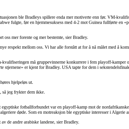
e situasjonen ble Bradleys spillere enda mer motiverte enn før. VM-kval
abwe fulgte, før en hjemmesuksess med 4-2 mot Guinea fullførte en «pe
ort oss mer forente og mer bestemte, sier Bradley.
 mye respekt mellom oss. Vi har alle forstått at for å nå målet med å komm
ka-kvalifiseringen må gruppevinnerne konkurrere i fem playoff-kamper ov
te stjernene» er kjent for Bradley. USA tapte for dem i sekstendelsfina
høres hjelpeløs ut.
, så jeg frykter dem ikke.
det egyptiske fotballforbundet var en playoff-kamp mot de nordafrikanske
ks algeriere døde. Som en motreaksjon ble egyptiske interesser i Algerie 
t av de andre arabiske landene, sier Bradley.