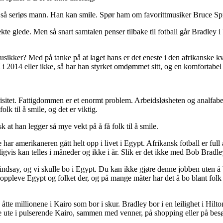
 så seriøs mann. Han kan smile. Spør ham om favorittmusiker Bruce Spr
e glede. Men så snart samtalen penser tilbake til fotball går Bradley i 
sikker? Med på tanke på at laget hans er det eneste i den afrikanske 
 VM i 2014 eller ikke, så har han styrket omdømmet sitt, og en komfortab
trisitet. Fattigdommen er et enormt problem. Arbeidsløsheten og analfab
olk til å smile, og det er viktig.
 at han legger så mye vekt på å få folk til å smile.
 har amerikaneren gått helt opp i livet i Egypt. Afrikansk fotball er fu
igvis kan telles i måneder og ikke i år. Slik er det ikke med Bob Bradle
ndsay, og vi skulle bo i Egypt. Du kan ikke gjøre denne jobben uten å 
oppleve Egypt og folket der, og på mange måter har det å bo blant folk g
e åtte millionene i Kairo som bor i skur. Bradley bor i en leilighet i H
 se ute i pulserende Kairo, sammen med venner, på shopping eller på bes