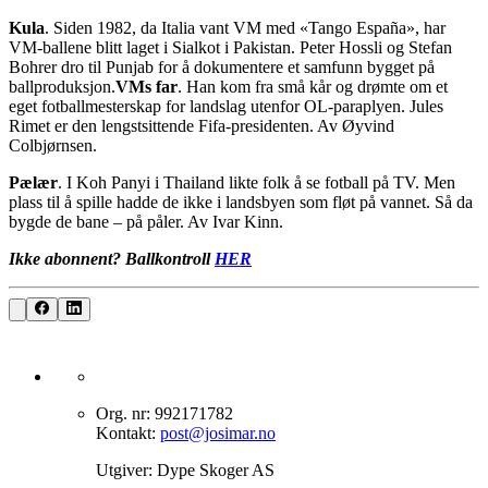
Kula
. Siden 1982, da Italia vant VM med «Tango España», har
VM-ballene blitt laget i Sialkot i Pakistan. Peter Hossli og Stefan
Bohrer dro til Punjab for å dokumentere et samfunn bygget på
ballproduksjon.
VMs far
. Han kom fra små kår og drømte om et
eget fotballmesterskap for landslag utenfor OL-paraplyen. Jules
Rimet er den lengstsittende Fifa-presidenten. Av Øyvind
Colbjørnsen.
Pælær
. I Koh Panyi i Thailand likte folk å se fotball på TV. Men
plass til å spille hadde de ikke i landsbyen som fløt på vannet. Så da
bygde de bane – på påler. Av Ivar Kinn.
Ikke abonnent? Ballkontroll
HER
Org. nr: 992171782
Kontakt:
post@josimar.no
Utgiver: Dype Skoger AS