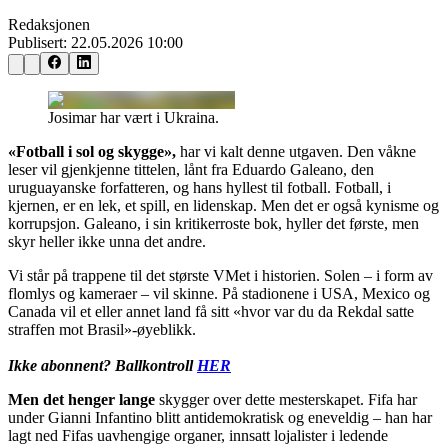
Redaksjonen
Publisert:
22.05.2026 10:00
Josimar har vært i Ukraina.
«Fotball i sol og skygge»,
har vi kalt denne utgaven. Den våkne
leser vil gjenkjenne tittelen, lånt fra Eduardo Galeano, den
uruguayanske forfatteren, og hans hyllest til fotball. Fotball, i
kjernen, er en lek, et spill, en lidenskap. Men det er også kynisme og
korrupsjon. Galeano, i sin kritikerroste bok, hyller det første, men
skyr heller ikke unna det andre.
Vi står på trappene til det største VMet i historien. Solen – i form av
flomlys og kameraer – vil skinne. På stadionene i USA, Mexico og
Canada vil et eller annet land få sitt «hvor var du da Rekdal satte
straffen mot Brasil»-øyeblikk.
Ikke abonnent? Ballkontroll
HER
Men det henger lange
skygger over dette mesterskapet. Fifa har
under Gianni Infantino blitt antidemokratisk og eneveldig – han har
lagt ned Fifas uavhengige organer, innsatt lojalister i ledende