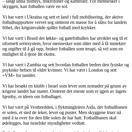
– langt unna flomlys, mikrofoner og kameraer. For mennesker i
skyggen, kan fotballen være en sol.
Vi har vært i Ukraina og sett et land i full mobilisering, der aktive
fotballsupportere vervet seg omtrent en masse for å slåss for landets
frihet, der krigsinvalide spiller fotball med krykker.
Vi har vært i Brasil der løkke- og gatefotballen har utviklet seg til et
uformelt seriesystem, hvor mennesker som sliter med å få inntekter
og utgifter til å gå opp, bruker fotballen som terapi, så vel som en
mulighet til å tjene litt ekstra.
Vi har vært i Zambia og sett hvordan fotballen bedrer den fysiske og
psykiske helsen til eldre kvinner. Vi har vært i London og sett
«VM» for tamiler.
Vi har besøkt en klubb i Israel som lever som nomader på grunn av
krigene landet har startet. Omtrent det eneste som er igjen av lagets
hjemby, er ideen om fotballaget.
Vi har vært på Vestbredden, i flyktningleiren Aida, der fotballbanen
er solen, et sted de leker, lever og puster. Men skyggene truer nå
med å ta over for den lille solen de har hatt. Fotballbanen skal
ødelegges, har israelske myndigheter vedtatt.