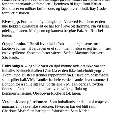
for den innenlandske fotballen. Hjembyen til laget Ironi Kiryat
Shmona er en militær buffersone, og laget lever i eksil. Itay Goder
forteller historien.
Rives opp.
For barna i flyktningleiren Aida ved Betlehem er den
lille flekken kunstgress alt de har for å leve og drømme. Nå vil Israel
ødelegge banen. Med penn og kamera besøkte Faiz Au Rmehel
leiren.
O jogo bonito.
I Brasil lever løkkefotballen i organiserte, men
kaotiske former. Hverdagen er et slit, «men i helga er jeg tier’n», sier
en av spillerne. Systemet heter várzea. Stefan Maxones har vært i
São Paulo.
Eldrebølgen.
«Jeg ville vært en død kvinne hvis det ikke var for
fotball». Kvinnefotballen i Zambia er den ikke forbeholdt yngre.
Tvert i mot. Buster Kirchner rapporterer fra Lusaka om bestemødre
som spiller ball.
VM
. Tamiler fra hele verden samles hver sommer i
London for å spille sitt eget uoffisielle VM. I en park i Croydon
finnes en fotballkultur som har overlevd krig, flukt og
kommersialisering. Ole-Kevin Rodberg tok turen.
Verdensklasse på tribunen.
Som fotballturist er det lett å måpe ved
innmarsjen på svenske stadioner. Hvordan har det blitt sånn?
Charlotte Myrbråten har møtt tifoforskeren Sara Karlén.