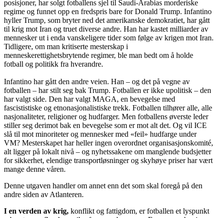
posisjoner, har solgt fotballens sjel til Saudi-Arabias morderiske
regime og funnet opp en fredspris bare for Donald Trump. Infantino
hyller Trump, som bryter ned det amerikanske demokratiet, har gått
til krig mot Iran og truet diverse andre. Han har kastet milliarder av
mennesker ut i enda vanskeligere tider som følge av krigen mot Iran.
Tidligere, om man kritiserte mesterskap i
menneskerettighetsbrytende regimer, ble man bedt om å holde
fotball og politikk fra hverandre.
Infantino har gått den andre veien. Han – og det på vegne av
fotballen – har stilt seg bak Trump. Fotballen er ikke upolitisk – den
har valgt side. Den har valgt MAGA, en bevegelse med
fascististiske og etnonasjonalistiske trekk. Fotballen tilhører alle, alle
nasjonaliteter, religioner og hudfarger. Men fotballens øverste leder
stiller seg derimot bak en bevegelse som er mot alt det. Og vil ICE
slå til mot minoriteter og mennesker med «feil» hudfarge under
VM? Mesterskapet har heller ingen overordnet organisasjonskomité,
alt ligger på lokalt nivå – og nyhetssakene om manglende budsjetter
for sikkerhet, elendige transportløsninger og skyhøye priser har vært
mange denne våren.
Denne utgaven handler om annet enn det som skal foregå på den
andre siden av Atlanteren.
I en verden av krig,
konflikt og fattigdom, er fotballen et lyspunkt