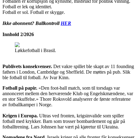
Fotballen er korrupsjon og kynisme, misbrukt for politisk vinning.
Fotball er lek og identitet.
Fotball er sol. Fotball er skygge.
Ikke abonnent? Ballkontroll
HER
Innhold 2/2026
Løkkefotball i Brasil.
Publivets konsekvenser.
Det vakre spillet ble skapt av 11 founding
fathers i London, Cambridge og Sheffield. De møttes på pub. Slik
ble fotball til fotball. Av Ivar Kinn.
Fotball på papir.
«Den foot-ball match, som til torsdags var
annonceret mellem den herværende Klub og Engelskmændene, var
en stor Skuffelse.» Thore Roksvold analyserer de første referatene
av fotballkamper i Norge.
Krigen i Europa.
Ultras ved fronten, krigsinvalide som spiller
fotball med krykker. Barn som trosser bombardement og går på
fotballtrening. Lars Johnsen har vært på kjøretur til Ukraina.
Nomadene fra Nord.
Israels kriger på alle fronter får konsekvenser