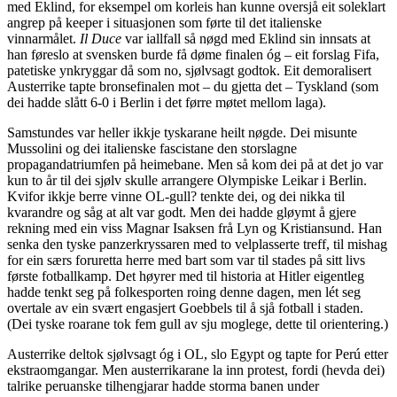
med Eklind, for eksempel om korleis han kunne oversjå eit soleklart
angrep på keeper i situasjonen som førte til det italienske
vinnarmålet.
Il Duce
var iallfall så nøgd med Eklind sin innsats at
han føreslo at svensken burde få døme finalen óg – eit forslag Fifa,
patetiske ynkryggar då som no, sjølvsagt godtok. Eit demoralisert
Austerrike tapte bronsefinalen mot – du gjetta det – Tyskland (som
dei hadde slått 6-0 i Berlin i det førre møtet mellom laga).
Samstundes var heller ikkje tyskarane heilt nøgde. Dei misunte
Mussolini og dei italienske fascistane den storslagne
propagandatriumfen på heimebane. Men så kom dei på at det jo var
kun to år til dei sjølv skulle arrangere Olympiske Leikar i Berlin.
Kvifor ikkje berre vinne OL-gull? tenkte dei, og dei nikka til
kvarandre og såg at alt var godt. Men dei hadde gløymt å gjere
rekning med ein viss Magnar Isaksen frå Lyn og Kristiansund. Han
senka den tyske panzerkryssaren med to velplasserte treff, til mishag
for ein særs foruretta herre med bart som var til stades på sitt livs
første fotballkamp. Det høyrer med til historia at Hitler eigentleg
hadde tenkt seg på folkesporten roing denne dagen, men lét seg
overtale av ein svært engasjert Goebbels til å sjå fotball i staden.
(Dei tyske roarane tok fem gull av sju moglege, dette til orientering.)
Austerrike deltok sjølvsagt óg i OL, slo Egypt og tapte for Perú etter
ekstraomgangar. Men austerrikarane la inn protest, fordi (hevda dei)
talrike peruanske tilhengjarar hadde storma banen under