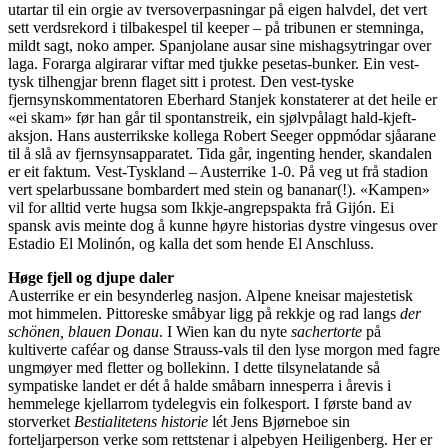
utartar til ein orgie av tversoverpasningar på eigen halvdel, det vert
sett verdsrekord i tilbakespel til keeper – på tribunen er stemninga,
mildt sagt, noko amper. Spanjolane ausar sine mishagsytringar over
laga. Forarga algirarar viftar med tjukke pesetas-bunker. Ein vest-
tysk tilhengjar brenn flaget sitt i protest. Den vest-tyske
fjernsynskommentatoren Eberhard Stanjek konstaterer at det heile er
«ei skam» før han går til spontanstreik, ein sjølvpålagt hald-kjeft-
aksjon. Hans austerrikske kollega Robert Seeger oppmódar sjåarane
til å slå av fjernsynsapparatet. Tida går, ingenting hender, skandalen
er eit faktum. Vest-Tyskland – Austerrike 1-0. På veg ut frå stadion
vert spelarbussane bombardert med stein og bananar(!). «Kampen»
vil for alltid verte hugsa som Ikkje-angrepspakta frå Gijón. Ei
spansk avis meinte dog å kunne høyre historias dystre vingesus over
Estadio El Molinón, og kalla det som hende El Anschluss.
Høge fjell og djupe daler
Austerrike er ein besynderleg nasjon. Alpene kneisar majestetisk
mot himmelen. Pittoreske småbyar ligg på rekkje og rad langs
der
schönen, blauen Donau
. I Wien kan du nyte
sachertorte
på
kultiverte caféar og danse Strauss-vals til den lyse morgon med fagre
ungmøyer med fletter og bollekinn. I dette tilsynelatande så
sympatiske landet er dét å halde småbarn innesperra i årevis i
hemmelege kjellarrom tydelegvis ein folkesport. I første band av
storverket
Bestialitetens historie
lét Jens Bjørneboe sin
forteljarperson verke som rettstenar i alpebyen Heiligenberg. Her er