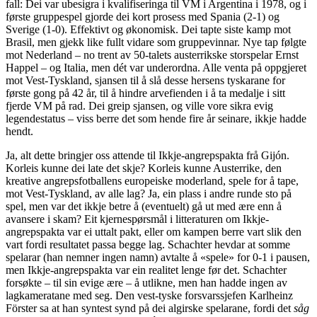
fall: Dei var ubesigra i kvalifiseringa til VM i Argentina i 1978, og i
første gruppespel gjorde dei kort prosess med Spania (2-1) og
Sverige (1-0). Effektivt og økonomisk. Dei tapte siste kamp mot
Brasil, men gjekk like fullt vidare som gruppevinnar. Nye tap følgte
mot Nederland – no trent av 50-talets austerrikske storspelar Ernst
Happel – og Italia, men dét var underordna. Alle venta på oppgjeret
mot Vest-Tyskland, sjansen til å slå desse hersens tyskarane for
første gong på 42 år, til å hindre arvefienden i å ta medalje i sitt
fjerde VM på rad. Dei greip sjansen, og ville vore sikra evig
legendestatus – viss berre det som hende fire år seinare, ikkje hadde
hendt.
Ja, alt dette bringjer oss attende til Ikkje-angrepspakta frå Gijón.
Korleis kunne dei late det skje? Korleis kunne Austerrike, den
kreative angrepsfotballens europeiske moderland, spele for å tape,
mot Vest-Tyskland, av alle lag? Ja, ein plass i andre runde sto på
spel, men var det ikkje betre å (eventuelt) gå ut med ære enn å
avansere i skam? Eit kjernespørsmål i litteraturen om Ikkje-
angrepspakta var ei uttalt pakt, eller om kampen berre vart slik den
vart fordi resultatet passa begge lag. Schachter hevdar at somme
spelarar (han nemner ingen namn) avtalte å «spele» for 0-1 i pausen,
men Ikkje-angrepspakta var ein realitet lenge før det. Schachter
forsøkte – til sin evige ære – å utlikne, men han hadde ingen av
lagkameratane med seg. Den vest-tyske forsvarssjefen Karlheinz
Förster sa at han syntest synd på dei algirske spelarane, fordi det
såg