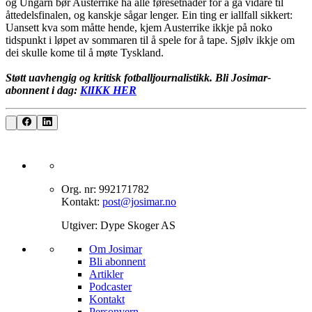
og Ungarn bør Austerrike ha alle føresetnader for å gå vidare til
åttedelsfinalen, og kanskje sågar lenger. Ein ting er iallfall sikkert:
Uansett kva som måtte hende, kjem Austerrike ikkje på noko
tidspunkt i løpet av sommaren til å spele for å tape. Sjølv ikkje om
dei skulle kome til å møte Tyskland.
Støtt uavhengig og kritisk fotballjournalistikk. Bli Josimar-
abonnent i dag:
KlIKK HER
Org. nr: 992171782
Kontakt:
post@josimar.no
Utgiver: Dype Skoger AS
Om J‌osimar ‍ ​‍​‍‌‍
Bli abonnent​​​​‌ ‍ ​‍​‍‌‍ ‌ ​‍‌‍‍‌‌‍‌ ‌‍‍‌‌‍ ‍​‍​‍​ ‍‍​‍​‍‌ ​ ‌‍​‌‌‍ ‍‌‍‍‌‌ ‌​‌ ‍‌​‍ ‍‌‍‍‌‌‍ ​‍​‍​‍ ​​‍​‍‌‍‍​‌ ​‍‌‍‌‌‌‍‌‍​‍​‍​ ‍‍​‍​‍‌‍‍​‌ ‌​‌ ‌​‌ ​​‌ ​ ​ ‍‍​‍ ​‍ ‌‍‌‌‌‍‌​‌‍‍‌‌ ‌​​‍ ‍‌‍‍‌‌‍‌​‌‍​‌‌‍‌ ‌ ​‍‌‍​‌‌‍ ‍‌‍‍‍‌‍​‌‌‍ ‍‌ ​ ‌‍‌‌‌‍ ‍​‍ ‍‌‍​ ‌‍ ‌‍ ‌​‍ ‌‍‍‌‌‍ ‍‌ ‌​‌‍‌‌‌‍ ‍‌ ‌​​‍ ‌‍‌‌‌‍‌​‌‍‍‌‌ ‌​​‍ ‌‍ ‌‌‍ ‌‍‌​‌‍‌‌​ ‌‌ ​​‌ ​‍‌‍‌‌‌ ​ ‌‍‌‌‌‍ ‍‌ ‌​‌‍​‌‌ ‌​‌‍‍‌‌‍ ‌‍ ‍​ ‍ ‌‍‍‌‌‍‌​​ ‌‌‍‌‍‌‍ ‌‍ ‌ ‌​‌‍‌‌‌ ​‍​ ‍ ‌ ‌​‌ ‍‌‌ ​​‌‍‌‌​ ‌‌‍‌‍‌‍ ‌‍ ‌ ‌​‌‍‌‌‌ ​‍​ ‍ ‌ ​​‌‍​‌‌ ‌​‌‍‍​​ ‌‌‍​ ‌‍ ‌‍ ​‌ ‌‌‌‍ ‌‌‍ ‍‌ ​ ​‍‌‌​ ‌‌‌​​‍‌‌ ‌‍‍ ‌‍‌‌‌ ‍‌​‍‌‌​ ​ ‌​‌​​‍‌‌​ ​ ‌​‌​​‍‌‌​ ​‍​ ​‍‌‍​‍​ ‍‌‌‍​ ‌‍‌‍‌‍​ ​ ​‌​ ‌​‌‍​‍‌‍‌‍​ ‍​​ ‌‌‌‍​‍​‍‌‌​ ​‍​ ​‍​‍‌‌​ ‌‌‌​‌​​‍ ‍‌‍​ ‌‍ ‌‍ ​‌ ‌‌‌‍ ‌‌‍ ‍‌​‍‌‌ ‌​‌‍‌‌‌‍ ‌‌ ​ ​‍‌‌​ ‌‌‌​​‍‌‌ ‌‍‍ ‌‍‌‌‌ ‍‌​‍‌‌​ ​ ‌​‌​​‍‌‌​ ​ ‌​‌​​‍‌‌​ ​‍​ ​‍‌‍​‌‌‍‌‍​ ‌‍​ ‌​‌‍‌‌​ ‍‌‌‍‌​‌‍​‍​ ‌ ‌‍​‌​ ‌ ​ ​​​‍‌‌​ ​‍​ ​‍​‍‌‌​ ‌‌‌​‌​​‍ ‍‌‍‍‌‌ ‌​‌‍‌‌‌‍ ‌‌ ​ ​‍‌‌​ ‌‌‌​​‍‌‌ ‌‍‍ ‌‍‌‌‌ ‍‌​‍‌‌​ ​ ‌​‌​​‍‌‌​ ​ ‌​‌​​‍‌‌​ ​‍​ ​‍‌‍‌‌‌‍​‌‌‍‌‌​ ‌‍‌‍​‍‌‍‌‌‌‍‌‌‌‍‌‍‌‍​‍​ ‍​​ ​ ​ ​ ​‍‌‌​ ​‍​ ​‍​‍‌‌​ ‌‌‌​‌​​‍ ‍‌‍ ​‌‍​‌‌‍​‍‌‍‌‌‌‍ ​​ ‌‍​‍‌‍​‌‌ ​ ‌‍‌‌‌‌‌‌‌ ​‍‌‍ ​​ ‌‌‍‍​‌ ‌​‌ ‌​‌ ​​‌ ​ ​‍‌‌​ ​ ‌​​‌​‍‌‌​ ​‍‌​‌‍​‍‌‌​ ​‍‌​‌‍‌‍‌‌‌‍‌​‌‍‍‌‌ ‌​​‍ ‍‌‍‍‌‌‍‌​‌‍​‌‌‍‌ ‌ ​‍‌‍​‌‌‍ ‍‌‍‍‍‌‍​‌‌‍ ‍‌ ​ ‌‍‌‌‌‍ ‍​‍ ‍‌‍​ ‌‍ ‌‍ ‌​‍‌‍‌‍‍‌‌‍‌​​ ‌‌‍‌‍‌‍ ‌‍ ‌ ‌​‌‍‌‌‌ ​‍​‍‌‍‌ ‌​‌ ‍‌‌ ​​‌‍‌‌​ ‌‌‍‌‍‌‍ ‌‍ ‌ ‌​‌‍‌‌‌ ​‍​‍‌‍‌ ​​‌‍​‌‌ ‌​‌‍‍​​ ‌‌‍​ ‌‍ ‌‍ ​‌ ‌‌‌‍ ‌‌‍ ‍‌ ​ ​‍‌‌​ ‌‌‌​​‍‌‌ ‌‍‍ ‌‍‌‌‌ ‍‌​‍‌‌​ ​ ‌​‌​​‍‌‌​ ​ ‌​‌​​‍‌‌​ ​‍​ ​‍‌‍​‍​ ‍‌‌‍​ ‌‍‌‍‌‍​ ​ ​‌​ ‌​‌‍​‍‌‍‌‍​ ‍​​ ‌‌‌‍​‍​‍‌‌​ ​‍​ ​‍​‍‌‌​ ‌‌‌​‌​​‍ ‍‌‍​ ‌‍ ‌‍ ​‌ ‌‌‌‍ ‌‌‍ ‍‌​‍‌‌ ‌​‌‍‌‌‌‍ ‌‌ ​ ​‍‌‌​ ‌‌‌​​‍‌‌ ‌‍‍ ‌‍‌‌‌ ‍‌​‍‌‌​ ​ ‌​‌​​‍‌‌​ ​ ‌​‌​​‍‌‌​ ​‍​ ​‍‌‍​‌‌‍‌‍​ ‌‍​ ‌​‌‍‌‌​ ‍‌‌‍‌​‌‍​‍​ ‌ ‌‍​‌​ ‌ ​ ​​​‍‌‌​ ​‍​ ​‍​‍‌‌​ ‌‌‌​‌​​‍ ‍‌‍‍‌‌ ‌​‌‍‌‌‌‍ ‌‌ ​ ​‍‌‌​ ‌‌‌​​‍‌‌ ‌‍‍ ‌‍‌‌‌ ‍‌​‍‌‌​ ​ ‌​‌​​‍‌‌​ ​ ‌​‌​​‍‌‌​ ​‍​ ​‍‌‍‌‌‌‍​‌‌‍‌‌​ ‌‍‌‍​‍‌‍‌‌‌‍‌‌‌‍‌‍‌‍​‍​ ‍​​ ​ ​ ​ ​‍‌‌​ ​‍​ ​‍​‍‌‌​ ‌‌‌​‌​​‍ ‍‌‍ ​‌‍​‌‌‍​‍‌‍‌‌‌‍ ​​‍‌‍‌ ​​‌‍‌‌‌ ​‍‌ ​ ‌ ​​‌‍‌‌‌‍​ ‌ ‌​‌‍‍‌‌ ‌‍‌‍‌‌​ ‌‌ ​​‌ ‌‌‌‍​‍‌‍ ​‌‍‍‌‌ ​ ‌‍‍​‌‍‌‌‌‍‌​​‍​‍‌ ‌
Artikler
Podcaster
Kontakt
Personvern​​​​‌ ‍ ​‍​‍‌‍ ‌ ​‍‌‍‍‌‌‍‌ ‌‍‍‌‌‍ ‍​‍​‍​ ‍‍​‍​‍‌ ​ ‌‍​‌‌‍ ‍‌‍‍‌‌ ‌​‌ ‍‌​‍ ‍‌‍‍‌‌‍ ​‍​‍​‍ ​​‍​‍‌‍‍​‌ ​‍‌‍‌‌‌‍‌‍​‍​‍​ ‍‍​‍​‍‌‍‍​‌ ‌​‌ ‌​‌ ​​‌ ​ ​ ‍‍​‍ ​‍ ‌‍‌‌‌‍‌​‌‍‍‌‌ ‌​​‍ ‍‌‍‍‌‌‍‌​‌‍​‌‌‍‌ ‌ ​‍‌‍​‌‌‍ ‍‌‍‍‍‌‍​‌‌‍ ‍‌ ​ ‌‍‌‌‌‍ ‍​‍ ‍‌‍​ ‌‍ ‌‍ ‌​‍ ‌‍‍‌‌‍ ‍‌ ‌​‌‍‌‌‌‍ ‍‌ ‌​​‍ ‌‍‌‌‌‍‌​‌‍‍‌‌ ‌​​‍ ‌‍ ‌‌‍ ‌‍‌​‌‍‌‌​ ‌‌ ​​‌ ​‍‌‍‌‌‌ ​ ‌‍‌‌‌‍ ‍‌ ‌​‌‍​‌‌ ‌​‌‍‍‌‌‍ ‌‍ ‍​ ‍ ‌‍‍‌‌‍‌​​ ‌‌‍‌‍‌‍ ‌‍ ‌ ‌​‌‍‌‌‌ ​‍​ ‍ ‌ ‌​‌ ‍‌‌ ​​‌‍‌‌​ ‌‌‍‌‍‌‍ ‌‍ ‌ ‌​‌‍‌‌‌ ​‍​ ‍ ‌ ​​‌‍​‌‌ ‌​‌‍‍​​ ‌‌‍​ ‌‍ ‌‍ ​‌ ‌‌‌‍ ‌‌‍ ‍‌ ​ ​‍‌‌​ ‌‌‌​​‍‌‌ ‌‍‍ ‌‍‌‌‌ ‍‌​‍‌‌​ ​ ‌​‌​​‍‌‌​ ​ ‌​‌​​‍‌‌​ ​‍​ ​‍‌‍​‍​ ‍‌‌‍​ ‌‍‌‍‌‍​ ​ ​‌​ ‌​‌‍​‍‌‍‌‍​ ‍​​ ‌‌‌‍​‍​‍‌‌​ ​‍​ ​‍​‍‌‌​ ‌‌‌​‌​​‍ ‍‌‍​ ‌‍ ‌‍ ​‌ ‌‌‌‍ ‌‌‍ ‍‌​‍‌‌ ‌​‌‍‌‌‌‍ ‌‌ ​ ​‍‌‌​ ‌‌‌​​‍‌‌ ‌‍‍ ‌‍‌‌‌ ‍‌​‍‌‌​ ​ ‌​‌​​‍‌‌​ ​ ‌​‌​​‍‌‌​ ​‍​ ​‍‌‍​‌‌‍‌‍​ ‌‍​ ‌​‌‍‌‌​ ‍‌‌‍‌​‌‍​‍​ ‌ ‌‍​‌​ ‌ ​ ​​​‍‌‌​ ​‍​ ​‍​‍‌‌​ ‌‌‌​‌​​‍ ‍‌‍‍‌‌ ‌​‌‍‌‌‌‍ ‌‌ ​ ​‍‌‌​ ‌‌‌​​‍‌‌ ‌‍‍ ‌‍‌‌‌ ‍‌​‍‌‌​ ​ ‌​‌​​‍‌‌​ ​ ‌​‌​​‍‌‌​ ​‍​ ​‍​ ‌‌‌‍​ ‌‍‌​​ ​‍​ ‍‌​ ​‍​ ​‌‌‍‌​​ ‌‍‌‍‌‌​ ‌‌​ ‌‍​‍‌‌​ ​‍​ ​‍​‍‌‌​ ‌‌‌​‌​​‍ ‍‌‍ ​‌‍​‌‌‍​‍‌‍‌‌‌‍ ​​ ‌‍​‍‌‍​‌‌ ​ ‌‍‌‌‌‌‌‌‌ ​‍‌‍ ​​ ‌‌‍‍​‌ ‌​‌ ‌​‌ ​​‌ ​ ​‍‌‌​ ​ ‌​​‌​‍‌‌​ ​‍‌​‌‍​‍‌‌​ ​‍‌​‌‍‌‍‌‌‌‍‌​‌‍‍‌‌ ‌​​‍ ‍‌‍‍‌‌‍‌​‌‍​‌‌‍‌ ‌ ​‍‌‍​‌‌‍ ‍‌‍‍‍‌‍​‌‌‍ ‍‌ ​ ‌‍‌‌‌‍ ‍​‍ ‍‌‍​ ‌‍ ‌‍ ‌​‍‌‍‌‍‍‌‌‍‌​​ ‌‌‍‌‍‌‍ ‌‍ ‌ ‌​‌‍‌‌‌ ​‍​‍‌‍‌ ‌​‌ ‍‌‌ ​​‌‍‌‌​ ‌‌‍‌‍‌‍ ‌‍ ‌ ‌​‌‍‌‌‌ ​‍​‍‌‍‌ ​​‌‍​‌‌ ‌​‌‍‍​​ ‌‌‍​ ‌‍ ‌‍ ​‌ ‌‌‌‍ ‌‌‍ ‍‌ ​ ​‍‌‌​ ‌‌‌​​‍‌‌ ‌‍‍ ‌‍‌‌‌ ‍‌​‍‌‌​ ​ ‌​‌​​‍‌‌​ ​ ‌​‌​​‍‌‌​ ​‍​ ​‍‌‍​‍​ ‍‌‌‍​ ‌‍‌‍‌‍​ ​ ​‌​ ‌​‌‍​‍‌‍‌‍​ ‍​​ ‌‌‌‍​‍​‍‌‌​ ​‍​ ​‍​‍‌‌​ ‌‌‌​‌​​‍ ‍‌‍​ ‌‍ ‌‍ ​‌ ‌‌‌‍ ‌‌‍ ‍‌​‍‌‌ ‌​‌‍‌‌‌‍ ‌‌ ​ ​‍‌‌​ ‌‌‌​​‍‌‌ ‌‍‍ ‌‍‌‌‌ ‍‌​‍‌‌​ ​ ‌​‌​​‍‌‌​ ​ ‌​‌​​‍‌‌​ ​‍​ ​‍‌‍​‌‌‍‌‍​ ‌‍​ ‌​‌‍‌‌​ ‍‌‌‍‌​‌‍​‍​ ‌ ‌‍​‌​ ‌ ​ ​​​‍‌‌​ ​‍​ ​‍​‍‌‌​ ‌‌‌​‌​​‍ ‍‌‍‍‌‌ ‌​‌‍‌‌‌‍ ‌‌ ​ ​‍‌‌​ ‌‌‌​​‍‌‌ ‌‍‍ ‌‍‌‌‌ ‍‌​‍‌‌​ ​ ‌​‌​​‍‌‌​ ​ ‌​‌​​‍‌‌​ ​‍​ ​‍​ ‌‌‌‍​ ‌‍‌​​ ​‍​ ‍‌​ ​‍​ ​‌‌‍‌​​ ‌‍‌‍‌‌​ ‌‌​ ‌‍​‍‌‌​ ​‍​ ​‍​‍‌‌​ ‌‌‌​‌​​‍ ‍‌‍ ​‌‍​‌‌‍​‍‌‍‌‌‌‍ ​​‍‌‍‌ ​​‌‍‌‌‌ ​‍‌ ​ ‌ ​​‌‍‌‌‌‍​ ‌ ‌​‌‍‍‌‌ ‌‍‌‍‌‌​ ‌‌ ​​‌ ‌‌‌‍​‍‌‍ ​‌‍‍‌‌ ​ ‌‍‍​‌‍‌‌‌‍‌​​‍​‍‌ ‌