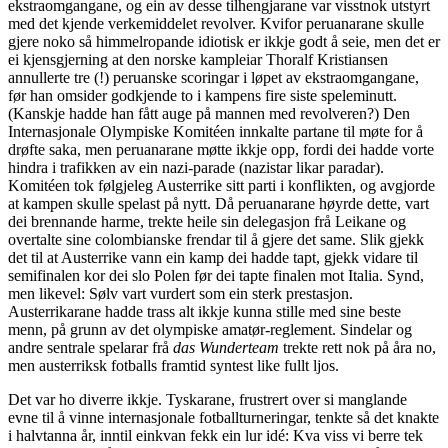
ekstraomgangane, og ein av desse tilhengjarane var visstnok utstyrt
med det kjende verkemiddelet revolver. Kvifor peruanarane skulle
gjere noko så himmelropande idiotisk er ikkje godt å seie, men det er
ei kjensgjerning at den norske kampleiar Thoralf Kristiansen
annullerte tre (!) peruanske scoringar i løpet av ekstraomgangane,
før han omsider godkjende to i kampens fire siste speleminutt.
(Kanskje hadde han fått auge på mannen med revolveren?) Den
Internasjonale Olympiske Komitéen innkalte partane til møte for å
drøfte saka, men peruanarane møtte ikkje opp, fordi dei hadde vorte
hindra i trafikken av ein nazi-parade (nazistar likar paradar).
Komitéen tok følgjeleg Austerrike sitt parti i konflikten, og avgjorde
at kampen skulle spelast på nytt. Då peruanarane høyrde dette, vart
dei brennande harme, trekte heile sin delegasjon frå Leikane og
overtalte sine colombianske frendar til å gjere det same. Slik gjekk
det til at Austerrike vann ein kamp dei hadde tapt, gjekk vidare til
semifinalen kor dei slo Polen før dei tapte finalen mot Italia. Synd,
men likevel: Sølv vart vurdert som ein sterk prestasjon.
Austerrikarane hadde trass alt ikkje kunna stille med sine beste
menn, på grunn av det olympiske amatør-reglement. Sindelar og
andre sentrale spelarar frå
das Wunderteam
trekte rett nok på åra no,
men austerriksk fotballs framtid syntest like fullt ljos.
Det var ho diverre ikkje. Tyskarane, frustrert over si manglande
evne til å vinne internasjonale fotballturneringar, tenkte så det knakte
i halvtanna år, inntil einkvan fekk ein lur idé: Kva viss vi berre tek