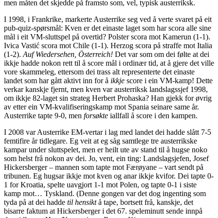
men måten det skjedde på framsto som, vel, typisk austerriksk.
I 1998, i Frankrike, markerte Austerrike seg ved å verte svaret på eit
pub-quiz-spørsmål: Kven er det einaste laget som har scora alle sine
mål i eit VM-sluttspel på overtid? Polster scora mot Kamerun (1-1).
Ivica Vastić scora mot Chile (1-1). Herzog scora på straffe mot Italia
(1-2).
Auf Wiedersehen, Österreich!
Det var som om dei følte at dei
ikkje hadde nokon rett til å score mål i ordinær tid, at å gjere det ville
vore skammeleg, ettersom dei trass alt representerte det einaste
landet som har gått aktivt inn for å
ikkje
score i ein VM-kamp! Dette
verkar kanskje fjernt, men kven var austerriksk landslagssjef 1998,
om ikkje 82-laget sin strateg Herbert Prohaska? Han gjekk for øvrig
av etter ein VM-kvalifiseringskamp mot Spania seinare same år.
Austerrike tapte 9-0, men
forsøkte
iallfall å score i den kampen.
I 2008 var Austerrike EM-vertar i lag med landet dei hadde slått 7-5
femtifire år tidlegare. Eg veit at eg såg samtlege tre austerrikske
kampar under sluttspelet, men er heilt ute av stand til å hugse noko
som helst frå nokon av dei. Jo, vent, ein ting: Landslagsjefen, Josef
Hickersberger – mannen som tapte mot Færøyane – vart sendt på
tribunen. Eg hugsar ikkje mot kven og anar ikkje kvifor. Dei tapte 0-
1 for Kroatia, spelte uavgjort 1-1 mot Polen, og tapte 0-1 i siste
kamp mot… Tyskland. (Denne gongen var det dog ingenting som
tyda på at dei hadde
til hensikt
å tape, bortsett frå, kanskje, det
bisarre faktum at Hickersberger i det 67. speleminutt sende innpå