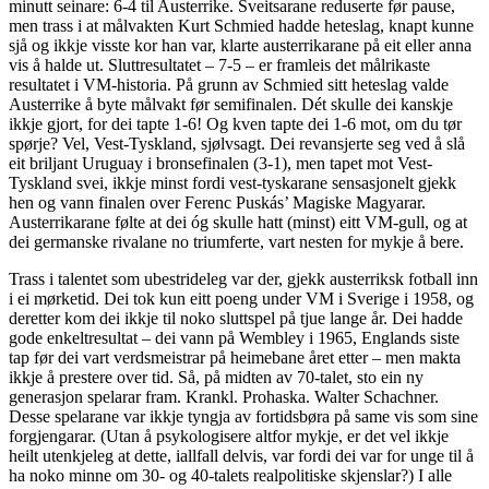
minutt seinare: 6-4 til Austerrike. Sveitsarane reduserte før pause,
men trass i at målvakten Kurt Schmied hadde heteslag, knapt kunne
sjå og ikkje visste kor han var, klarte austerrikarane på eit eller anna
vis å halde ut. Sluttresultatet – 7-5 – er framleis det målrikaste
resultatet i VM-historia. På grunn av Schmied sitt heteslag valde
Austerrike å byte målvakt før semifinalen. Dét skulle dei kanskje
ikkje gjort, for dei tapte 1-6! Og kven tapte dei 1-6 mot, om du tør
spørje? Vel, Vest-Tyskland, sjølvsagt. Dei revansjerte seg ved å slå
eit briljant Uruguay i bronsefinalen (3-1), men tapet mot Vest-
Tyskland svei, ikkje minst fordi vest-tyskarane sensasjonelt gjekk
hen og vann finalen over Ferenc Puskás’ Magiske Magyarar.
Austerrikarane følte at dei óg skulle hatt (minst) eitt VM-gull, og at
dei germanske rivalane no triumferte, vart nesten for mykje å bere.
Trass i talentet som ubestrideleg var der, gjekk austerriksk fotball inn
i ei mørketid. Dei tok kun eitt poeng under VM i Sverige i 1958, og
deretter kom dei ikkje til noko sluttspel på tjue lange år. Dei hadde
gode enkeltresultat – dei vann på Wembley i 1965, Englands siste
tap før dei vart verdsmeistrar på heimebane året etter – men makta
ikkje å prestere over tid. Så, på midten av 70-talet, sto ein ny
generasjon spelarar fram. Krankl. Prohaska. Walter Schachner.
Desse spelarane var ikkje tyngja av fortidsbøra på same vis som sine
forgjengarar. (Utan å psykologisere altfor mykje, er det vel ikkje
heilt utenkjeleg at dette, iallfall delvis, var fordi dei var for unge til å
ha noko minne om 30- og 40-talets realpolitiske skjenslar?) I alle