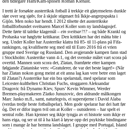
den tidlegare Ham/Kam-spissen Roman Kienast.
I tretti år forsøkte austerriksk fotball å trekkje eit gløymselens dunkle
slør over seg sjølv, for å skjule stigmaet frå Ikkje-angrepspakta i
Gijón. Men noko har hendt. I 2012 tilsette det austerrikske
fotballforbundet sveitsaren Marcel Koller som ny landslagssjef.
Dette førte til talrike klagemål –
ein sveitsar?!?
– og både Krankl og
Prohaska var høglytte kritikarar. Den kritikken har dei måtta bite i
seg. Under Koller har Austerrike klatra frå 85- til 11-plass på Fifa-
rankingen, og kvalifiserte seg med stil til Euro 2016 frå ei vrien
gruppe med Sverige og Russland. Den avgjerande kampen fann stad
i Stockholm: Austerrike vann 4-1, og det svenske målet vart scora på
overtid. Mannen som scora det, Zlatan, framførte etter kampen
følgjande Zlataniske vers: «Gratulerer, de var det beste laget!» (Når
har Zlatan nokon gong meint at eit anna lag kan vere betre enn laget
til Zlatan?) Austerrike har ein bra spelarstall, med spelarar som
Leicester-kulthelten Christian Fuchs, stoggaren Aleksandar
Dragovic frå Dynamo Kiev, Spurs’ Kevin Wimmer, Werder
Bremen-playmakeren Zlatko Junuzovic, den aldrande målkongen
Marc Janko m.fl., samt, naturlegvis, ei superstjerne i David Alaba
(verdas tredje beste fotballspelar). Men gode spelarar har dei hatt før
óg. Det er difor ingen tvil om at Koller – outsideren – har spelt ei
sentral rolle. Han kjenner seg ikkje tyngja av ei historie som ikkje er
hans eiga, og ser ut til å ha klart å løyse opp dei psykiske bindingane
som i mange år har hemma landslaget. I gruppe med Portugal, Island