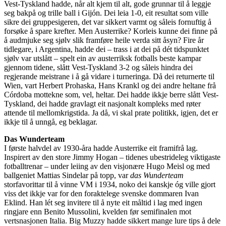
Vest-Tyskland hadde, når alt kjem til alt, gode grunnar til å leggje
seg bakpå og trille ball i Gijón. Dei leia 1-0, eit resultat som ville
sikre dei gruppesigeren, det var sikkert varmt og såleis fornuftig å
forsøke å spare krefter. Men Austerrike? Korleis kunne dei finne på
å audmjuke seg sjølv slik framføre heile verda sitt åsyn? Fire år
tidlegare, i Argentina, hadde dei – trass i at dei på dét tidspunktet
sjølv var utslått – spelt ein av austerriksk fotballs beste kampar
gjennom tidene, slått Vest-Tyskland 3-2 og såleis hindra dei
regjerande meistrane i å gå vidare i turneringa. Då dei returnerte til
Wien, vart Herbert Prohaska, Hans Krankl og dei andre heltane frå
Córdoba mottekne som, vel, heltar. Dei hadde ikkje berre slått Vest-
Tyskland, dei hadde gravlagt eit nasjonalt kompleks med røter
attende til mellomkrigstida. Ja då, vi skal prate politikk, igjen, det er
ikkje til å unngå, eg beklagar.
Das Wunderteam
I første halvdel av 1930-åra hadde Austerrike eit framifrå lag.
Inspirert av den store Jimmy Hogan – tidenes ubestrideleg viktigaste
fotballtrenar – under leiing av den visjonære Hugo Meisl og med
ballgeniet Mattias Sindelar på topp, var
das Wunderteam
storfavorittar til å vinne VM i 1934, noko dei kanskje óg ville gjort
viss det ikkje var for den foraktelege svenske dommaren Ivan
Eklind. Han lét seg invitere til å nyte eit måltid i lag med ingen
ringjare enn Benito Mussolini, kvelden før semifinalen mot
vertsnasjonen Italia. Big Muzzy hadde sikkert mange lure tips å dele