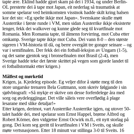
tapte ære. Eklind hadde gjort skam på dei i 1934, og under Berlin-
OL presterte dei å tape mot Japan, eit nederlag så traumatisk at
somme spelarar ved heimkomsten visstnok hadde skilt kring halsen
kor det sto: «Eg spelte ikkje mot Japan». Svenskane skulle møtt
Austerrike i første runde i VM, men sidan Austerrike ikkje eksisterte
lenger, fekk dei walkover og kunne glede seg til kvartfinale mot
Romania. Men Romania tapte, til ålmenn forvirring, mot Cuba etter
omkamp. Sverige tapte ikkje mot Cuba. Dei vann 8-0 – den største
sigeren i VM-historia til då, og berre overgått tre gonger seinare – og
var i semifinalen. Der fekk dei ein fotball-leksjon av Ungarn (1-5),
og det same gjentok seg i bronsefinalen mot Brasil (2-4), men
Sverige hadde teke det første skrittet på vegen som gjorde landet til
ei fotballstormakt etter krigen.)
Målfest og mørketid
Krigen, ja. Kjedeleg episode. Eg veljer difor å støtte meg til den
store ungarske trenaren Bela Guttmann, som skreiv følgjande i sin
sjølvbiografi: «Så mykje er skrive om desse forferdelege åra med
sorg og øydeleggjingar. Det ville såleis vere overflødig å plage
lesarane med slike detaljar!»
Etter krigen, derimot, vart Austerrike Austerrike igjen, og utover 50-
talet hadde dei, med spelarar som Ernst Happel, brørne Alfred og
Robert Körner, den vidgjetne Ernst Ocwirk m.fl., eit nytt storlag på
gong. Dei kom seg greitt til kvartfinalen i VM i Sveits, og skulle
møte vertsnasjonen. Etter 18 minutt var stillinga 3-0 til Sveits. 16