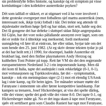
sin problemfylte felles historie, og kanskje óg eit symptom på visse
kortsluttingar i den kollektive austerrikske psyken?
Dét som iallfall er sikkert, er at stigmaet ved å ha vore involvert i
dette groteske overgrepet mot fotballens sjel martra austerriksk (men,
interessant nok, ikkje tysk) fotball i tiår. Dei trekte seg attende til
skjulestader mellom høge fjell og har sidan, stort sett, halde seg der.
Dei få gongene dei har delteke i sluttspel sidan Ikkje-angrepspakta
frå Gijón, har det vore noko påfallande anonymt over laget, som om
dei er redde for å tiltrekkje seg merksemd, fordi merksemd
uunngåeleg vil føre til at einkvan, før eller sidan, byrjar tale om det
som hende den 25. juni 1982. (At eg skriv denne teksten tydar jo på
at dei har heilt rett.) I 1990, for eksempel, hadde Austerrike eit
brukbart lag, med den finfine playmakeren Andy Herzog og
kulthelten Toni Polster på topp. Rett før VM slo dei den regjerande
europameisteren Nederland 3-2 i ein imponerande kamp. Men då
dei kom til Italia, tapte dei audmjukt i rask rekkefølgje (0-1, 0-1),
mot vertsnasjonen og Tsjekkoslovakia, før dei – symptomatisk,
kanskje – tok ein meiningslaus siger (2-1) mot eit elendig USAnsk
lag i siste kamp, og fór heim igjen. Tre månader seinare møtte dei
Færøyane i sistnemnte sin aller første kompetitive landskamp. Før
kampen sa trenaren, Josef Hickersberger, at viss dei spelte dårleg,
ville dei vinne; spelte dei godt ville dei vinne 8-0. Dei tapte 0-1, og
Hickersberger måtte gå. No er det inga skam å tape mot Færøyane,
sjølv eit sertifisert geni som Claudio Ranieri har tapt mot Færøyane,