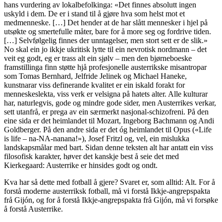
hans vurdering av lokalbefolkinga: «Det finnes absolutt ingen
uskyld i dem. De er i stand til å gjøre hva som helst mot et
medmenneske. […] Det hender at de har slått mennesker i hjel på
utsøkte og smertefulle måter, bare for å more seg og fordrive tiden.
[…] Selvfølgelig finnes der unntagelser, men stort sett er de slik.»
No skal ein jo ikkje ukritisk lytte til ein nevrotisk nordmann – det
veit eg godt, eg er trass alt ein sjølv – men den bjørneboeske
framstillinga finn støtte hjå profesjonelle austerrikske misantropar
som Tomas Bernhard, Jelfride Jelinek og Michael Haneke,
kunstnarar viss definerande kvalitet er ein iskald forakt for
menneskeslekta, viss verk er velsigna på hatets alter. Alle kulturar
har, naturlegvis, gode og mindre gode sider, men Austerrikes verkar,
sett utanfrå, er prega av ein særmerkt nasjonal-schizofreni. På den
eine sida er det heimlandet til Mozart, Ingeborg Bachmann og Andi
Goldberger. På den andre sida er det óg heimlandet til Opus («Life
is life – na-NA-nanana!»), Josef Fritzl og, vel, ein mislukka
landskapsmålar med bart. Sidan denne teksten alt har antatt ein viss
filosofisk karakter, høver det kanskje best å seie det med
Kierkegaard: Austerrike er hinsides godt og ondt.
Kva har så dette med fotball å gjere? Svaret er, som alltid: Alt. For å
forstå moderne austerriksk fotball, må vi forstå Ikkje-angrepspakta
frå Gijón, og for å forstå Ikkje-angrepspakta frå Gijón, må vi forsøke
å forstå Austerrike.