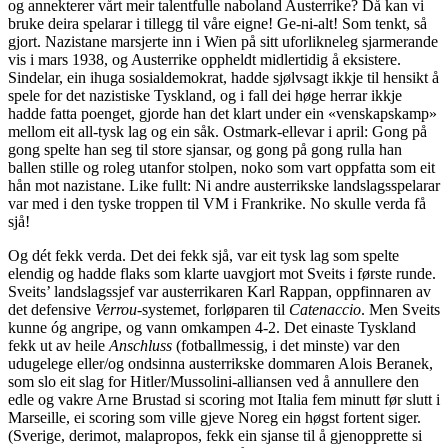
og annekterer vårt meir talentfulle naboland Austerrike? Då kan vi
bruke deira spelarar i tillegg til våre eigne! Ge-ni-alt! Som tenkt, så
gjort. Nazistane marsjerte inn i Wien på sitt uforlikneleg sjarmerande
vis i mars 1938, og Austerrike oppheldt midlertidig å eksistere.
Sindelar, ein ihuga sosialdemokrat, hadde sjølvsagt ikkje til hensikt å
spele for det nazistiske Tyskland, og i fall dei høge herrar ikkje
hadde fatta poenget, gjorde han det klart under ein «venskapskamp»
mellom eit all-tysk lag og ein såk. Ostmark-ellevar i april: Gong på
gong spelte han seg til store sjansar, og gong på gong rulla han
ballen stille og roleg utanfor stolpen, noko som vart oppfatta som eit
hån mot nazistane. Like fullt: Ni andre austerrikske landslagsspelarar
var med i den tyske troppen til VM i Frankrike. No skulle verda få
sjå!
Og dét fekk verda. Det dei fekk sjå, var eit tysk lag som spelte
elendig og hadde flaks som klarte uavgjort mot Sveits i første runde.
Sveits’ landslagssjef var austerrikaren Karl Rappan, oppfinnaren av
det defensive
Verrou
-systemet, forløparen til
Catenaccio
. Men Sveits
kunne óg angripe, og vann omkampen 4-2. Det einaste Tyskland
fekk ut av heile
Anschluss
(fotballmessig, i det minste) var den
udugelege eller/og ondsinna austerrikske dommaren Alois Beranek,
som slo eit slag for Hitler/Mussolini-alliansen ved å annullere den
edle og vakre Arne Brustad si scoring mot Italia fem minutt før slutt i
Marseille, ei scoring som ville gjeve Noreg ein høgst fortent siger.
(Sverige, derimot, malapropos, fekk ein sjanse til å gjenopprette si