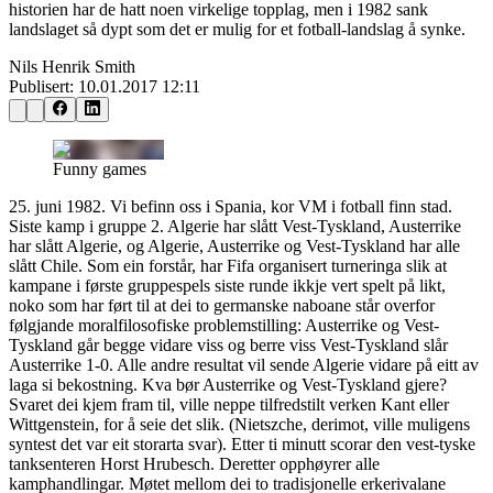
historien har de hatt noen virkelige topplag, men i 1982 sank
landslaget så dypt som det er mulig for et fotball-landslag å synke.
Nils Henrik Smith
Publisert:
10.01.2017 12:11
Funny games
25. juni 1982. Vi befinn oss i Spania, kor VM i fotball finn stad.
Siste kamp i gruppe 2. Algerie har slått Vest-Tyskland, Austerrike
har slått Algerie, og Algerie, Austerrike og Vest-Tyskland har alle
slått Chile. Som ein forstår, har Fifa organisert turneringa slik at
kampane i første gruppespels siste runde ikkje vert spelt på likt,
noko som har ført til at dei to germanske naboane står overfor
følgjande moralfilosofiske problemstilling: Austerrike og Vest-
Tyskland går begge vidare viss og berre viss Vest-Tyskland slår
Austerrike 1-0. Alle andre resultat vil sende Algerie vidare på eitt av
laga si bekostning. Kva bør Austerrike og Vest-Tyskland gjere?
Svaret dei kjem fram til, ville neppe tilfredstilt verken Kant eller
Wittgenstein, for å seie det slik. (Nietszche, derimot, ville muligens
syntest det var eit storarta svar). Etter ti minutt scorar den vest-tyske
tanksenteren Horst Hrubesch. Deretter opphøyrer alle
kamphandlingar. Møtet mellom dei to tradisjonelle erkerivalane