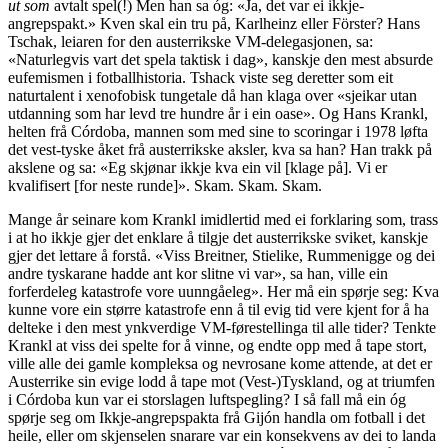
ut som
avtalt spel(!) Men han sa óg: «Ja, det var ei ikkje-
angrepspakt.» Kven skal ein tru på, Karlheinz eller Förster? Hans
Tschak, leiaren for den austerrikske VM-delegasjonen, sa:
«Naturlegvis vart det spela taktisk i dag», kanskje den mest absurde
eufemismen i fotballhistoria. Tshack viste seg deretter som eit
naturtalent i xenofobisk tungetale då han klaga over «sjeikar utan
utdanning som har levd tre hundre år i ein oase». Og Hans Krankl,
helten frå Córdoba, mannen som med sine to scoringar i 1978 løfta
det vest-tyske åket frå austerrikske aksler, kva sa han? Han trakk på
akslene og sa: «Eg skjønar ikkje kva ein vil [klage på]. Vi er
kvalifisert [for neste runde]». Skam. Skam. Skam.
Mange år seinare kom Krankl imidlertid med ei forklaring som, trass
i at ho ikkje gjer det enklare å tilgje det austerrikske sviket, kanskje
gjer det lettare å forstå. «Viss Breitner, Stielike, Rummenigge og dei
andre tyskarane hadde ant kor slitne vi var», sa han, ville ein
forferdeleg katastrofe vore uunngåeleg». Her må ein spørje seg: Kva
kunne vore ein større katastrofe enn å til evig tid vere kjent for å ha
delteke i den mest ynkverdige VM-førestellinga til alle tider? Tenkte
Krankl at viss dei spelte for å vinne, og endte opp med å tape stort,
ville alle dei gamle kompleksa og nevrosane kome attende, at det er
Austerrike sin evige lodd å tape mot (Vest-)Tyskland, og at triumfen
i Córdoba kun var ei storslagen luftspegling? I så fall må ein óg
spørje seg om Ikkje-angrepspakta frå Gijón handla om fotball i det
heile, eller om skjenselen snarare var ein konsekvens av dei to landa