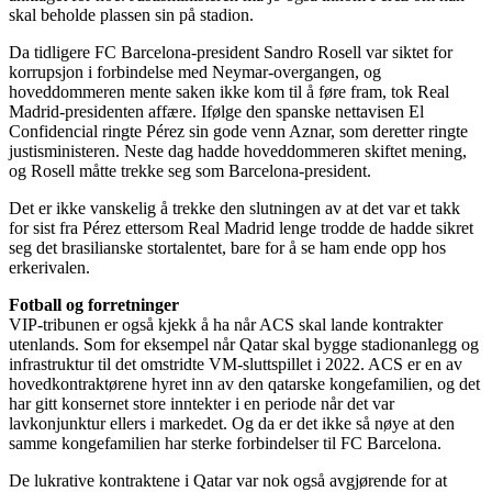
skal beholde plassen sin på stadion.
Da tidligere FC Barcelona-president Sandro Rosell var siktet for
korrupsjon i forbindelse med Neymar-overgangen, og
hoveddommeren mente saken ikke kom til å føre fram, tok Real
Madrid-presidenten affære. Ifølge den spanske nettavisen El
Confidencial ringte Pérez sin gode venn Aznar, som deretter ringte
justisministeren. Neste dag hadde hoveddommeren skiftet mening,
og Rosell måtte trekke seg som Barcelona-president.
Det er ikke vanskelig å trekke den slutningen av at det var et takk
for sist fra Pérez ettersom Real Madrid lenge trodde de hadde sikret
seg det brasilianske stortalentet, bare for å se ham ende opp hos
erkerivalen.
Fotball og forretninger
VIP-tribunen er også kjekk å ha når ACS skal lande kontrakter
utenlands. Som for eksempel når Qatar skal bygge stadionanlegg og
infrastruktur til det omstridte VM-sluttspillet i 2022. ACS er en av
hovedkontraktørene hyret inn av den qatarske kongefamilien, og det
har gitt konsernet store inntekter i en periode når det var
lavkonjunktur ellers i markedet. Og da er det ikke så nøye at den
samme kongefamilien har sterke forbindelser til FC Barcelona.
De lukrative kontraktene i Qatar var nok også avgjørende for at