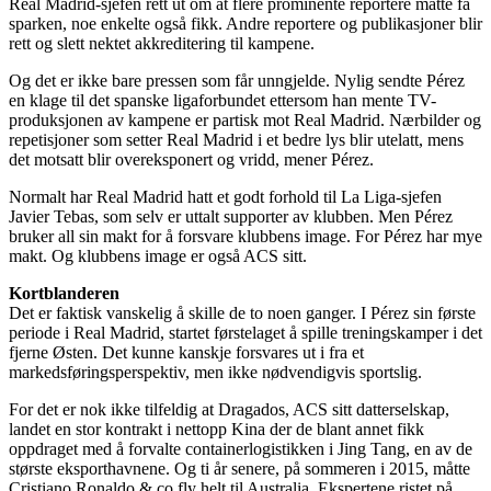
Real Madrid-sjefen rett ut om at flere prominente reportere måtte få
sparken, noe enkelte også fikk. Andre reportere og publikasjoner blir
rett og slett nektet akkreditering til kampene.
Og det er ikke bare pressen som får unngjelde. Nylig sendte Pérez
en klage til det spanske ligaforbundet ettersom han mente TV-
produksjonen av kampene er partisk mot Real Madrid. Nærbilder og
repetisjoner som setter Real Madrid i et bedre lys blir utelatt, mens
det motsatt blir overeksponert og vridd, mener Pérez.
Normalt har Real Madrid hatt et godt forhold til La Liga-sjefen
Javier Tebas, som selv er uttalt supporter av klubben. Men Pérez
bruker all sin makt for å forsvare klubbens image. For Pérez har mye
makt. Og klubbens image er også ACS sitt.
Kortblanderen
Det er faktisk vanskelig å skille de to noen ganger. I Pérez sin første
periode i Real Madrid, startet førstelaget å spille treningskamper i det
fjerne Østen. Det kunne kanskje forsvares ut i fra et
markedsføringsperspektiv, men ikke nødvendigvis sportslig.
For det er nok ikke tilfeldig at Dragados, ACS sitt datterselskap,
landet en stor kontrakt i nettopp Kina der de blant annet fikk
oppdraget med å forvalte containerlogistikken i Jing Tang, en av de
største eksporthavnene. Og ti år senere, på sommeren i 2015, måtte
Cristiano Ronaldo & co fly helt til Australia. Ekspertene ristet på