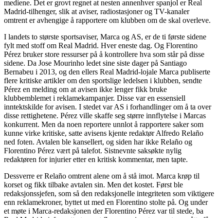
mediene. Det er grovt regnet at nesten annenhver spanjol er Real
Madrid-tilhenger, slik at aviser, radiostasjoner og TV-kanaler
omtrent er avhengige å rapportere om klubben om de skal overleve.
I landets to største sportsaviser, Marca og AS, er de ti første sidene
fylt med stoff om Real Madrid. Hver eneste dag. Og Florentino
Pérez bruker store ressurser på å kontrollere hva som står på disse
sidene. Da Jose Mourinho ledet sine siste dager på Santiago
Bernabeu i 2013, og den ellers Real Madrid-lojale Marca publiserte
flere kritiske artikler om den sportslige ledelsen i klubben, sendte
Pérez en melding om at avisen ikke lenger fikk bruke
klubbemblemet i reklamekampanjer. Disse var en essensiell
inntektskilde for avisen. I stedet var AS i forhandlinger om å ta over
disse rettighetene. Pérez ville skaffe seg større innflytelse i Marcas
konkurrent. Men da noen reportere unnlot å rapportere saker som
kunne virke kritiske, satte avisens kjente redaktør Alfredo Relaño
ned foten. Avtalen ble kansellert, og siden har ikke Relaño og
Florentino Pérez vært på talefot. Sistnevnte saksøkte nylig
redaktøren for injurier etter en kritisk kommentar, men tapte.
Dessverre er Relaño omtrent alene om å stå imot. Marca krøp til
korset og fikk tilbake avtalen sin. Men det kostet. Først ble
redaksjonssjefen, som så den redaksjonelle integriteten som viktigere
enn reklamekroner, byttet ut med en Florentino stolte på. Og under
et møte i Marca-redaksjonen der Florentino Pérez var til stede, ba