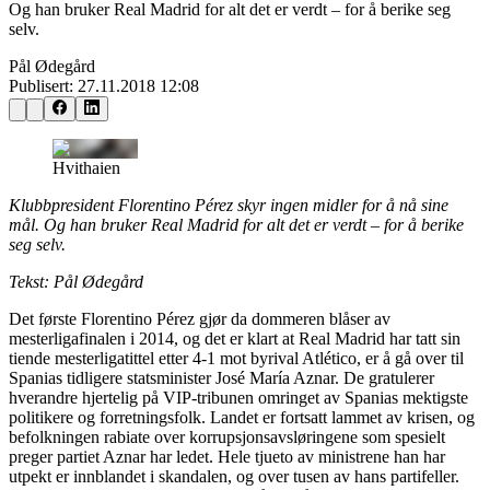
Og han bruker Real Madrid for alt det er verdt – for å berike seg
selv.
Pål Ødegård
Publisert:
27.11.2018 12:08
Hvithaien
Klubbpresident Florentino Pérez skyr ingen midler for å nå sine
mål. Og han bruker Real Madrid for alt det er verdt – for å berike
seg selv.
Tekst: Pål Ødegård
Det første Florentino Pérez gjør da dommeren blåser av
mesterligafinalen i 2014, og det er klart at Real Madrid har tatt sin
tiende mesterligatittel etter 4-1 mot byrival Atlético, er å gå over til
Spanias tidligere statsminister José María Aznar. De gratulerer
hverandre hjertelig på VIP-tribunen omringet av Spanias mektigste
politikere og forretningsfolk. Landet er fortsatt lammet av krisen, og
befolkningen rabiate over korrupsjonsavsløringene som spesielt
preger partiet Aznar har ledet. Hele tjueto av ministrene han har
utpekt er innblandet i skandalen, og over tusen av hans partifeller.