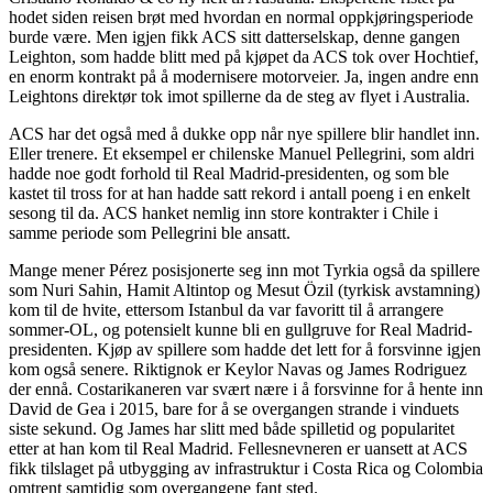
hodet siden reisen brøt med hvordan en normal oppkjøringsperiode
burde være. Men igjen fikk ACS sitt datterselskap, denne gangen
Leighton, som hadde blitt med på kjøpet da ACS tok over Hochtief,
en enorm kontrakt på å modernisere motorveier. Ja, ingen andre enn
Leightons direktør tok imot spillerne da de steg av flyet i Australia.
ACS har det også med å dukke opp når nye spillere blir handlet inn.
Eller trenere. Et eksempel er chilenske Manuel Pellegrini, som aldri
hadde noe godt forhold til Real Madrid-presidenten, og som ble
kastet til tross for at han hadde satt rekord i antall poeng i en enkelt
sesong til da. ACS hanket nemlig inn store kontrakter i Chile i
samme periode som Pellegrini ble ansatt.
Mange mener Pérez posisjonerte seg inn mot Tyrkia også da spillere
som Nuri Sahin, Hamit Altintop og Mesut Özil (tyrkisk avstamning)
kom til de hvite, ettersom Istanbul da var favoritt til å arrangere
sommer-OL, og potensielt kunne bli en gullgruve for Real Madrid-
presidenten. Kjøp av spillere som hadde det lett for å forsvinne igjen
kom også senere. Riktignok er Keylor Navas og James Rodriguez
der ennå. Costarikaneren var svært nære i å forsvinne for å hente inn
David de Gea i 2015, bare for å se overgangen strande i vinduets
siste sekund. Og James har slitt med både spilletid og popularitet
etter at han kom til Real Madrid. Fellesnevneren er uansett at ACS
fikk tilslaget på utbygging av infrastruktur i Costa Rica og Colombia
omtrent samtidig som overgangene fant sted.