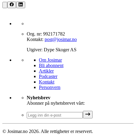
Org. nr: 992171782
Kontakt:
post@josimar.no
Utgiver: Dype Skoger AS
Om J‌osimar ‍ ​‍​‍‌‍
Bli abonnent​​​​‌ ‍ ​‍​‍‌‍ ‌ ​‍‌‍‍‌‌‍‌ ‌‍‍‌‌‍ ‍​‍​‍​ ‍‍​‍​‍‌ ​ ‌‍​‌‌‍ ‍‌‍‍‌‌ ‌​‌ ‍‌​‍ ‍‌‍‍‌‌‍ ​‍​‍​‍ ​​‍​‍‌‍‍​‌ ​‍‌‍‌‌‌‍‌‍​‍​‍​ ‍‍​‍​‍‌‍‍​‌ ‌​‌ ‌​‌ ​​‌ ​ ​ ‍‍​‍ ​‍ ‌‍‌‌‌‍‌​‌‍‍‌‌ ‌​​‍ ‍‌‍‍‌‌‍‌​‌‍​‌‌‍‌ ‌ ​‍‌‍​‌‌‍ ‍‌‍‍‍‌‍​‌‌‍ ‍‌ ​ ‌‍‌‌‌‍ ‍​‍ ‍‌‍​ ‌‍ ‌‍ ‌​‍ ‌‍‍‌‌‍ ‍‌ ‌​‌‍‌‌‌‍ ‍‌ ‌​​‍ ‌‍‌‌‌‍‌​‌‍‍‌‌ ‌​​‍ ‌‍ ‌‌‍ ‌‍‌​‌‍‌‌​ ‌‌ ​​‌ ​‍‌‍‌‌‌ ​ ‌‍‌‌‌‍ ‍‌ ‌​‌‍​‌‌ ‌​‌‍‍‌‌‍ ‌‍ ‍​ ‍ ‌‍‍‌‌‍‌​​ ‌‌‍‌‍‌‍ ‌‍ ‌ ‌​‌‍‌‌‌ ​‍​ ‍ ‌ ‌​‌ ‍‌‌ ​​‌‍‌‌​ ‌‌‍‌‍‌‍ ‌‍ ‌ ‌​‌‍‌‌‌ ​‍​ ‍ ‌ ​​‌‍​‌‌ ‌​‌‍‍​​ ‌‌‍​ ‌‍ ‌‍ ​‌ ‌‌‌‍ ‌‌‍ ‍‌ ​ ​‍‌‌​ ‌‌‌​​‍‌‌ ‌‍‍ ‌‍‌‌‌ ‍‌​‍‌‌​ ​ ‌​‌​​‍‌‌​ ​ ‌​‌​​‍‌‌​ ​‍​ ​‍‌‍​‍​ ‍‌‌‍​ ‌‍‌‍‌‍​ ​ ​‌​ ‌​‌‍​‍‌‍‌‍​ ‍​​ ‌‌‌‍​‍​‍‌‌​ ​‍​ ​‍​‍‌‌​ ‌‌‌​‌​​‍ ‍‌‍​ ‌‍ ‌‍ ​‌ ‌‌‌‍ ‌‌‍ ‍‌​‍‌‌ ‌​‌‍‌‌‌‍ ‌‌ ​ ​‍‌‌​ ‌‌‌​​‍‌‌ ‌‍‍ ‌‍‌‌‌ ‍‌​‍‌‌​ ​ ‌​‌​​‍‌‌​ ​ ‌​‌​​‍‌‌​ ​‍​ ​‍‌‍​‌‌‍‌‍​ ‌‍​ ‌​‌‍‌‌​ ‍‌‌‍‌​‌‍​‍​ ‌ ‌‍​‌​ ‌ ​ ​​​‍‌‌​ ​‍​ ​‍​‍‌‌​ ‌‌‌​‌​​‍ ‍‌‍‍‌‌ ‌​‌‍‌‌‌‍ ‌‌ ​ ​‍‌‌​ ‌‌‌​​‍‌‌ ‌‍‍ ‌‍‌‌‌ ‍‌​‍‌‌​ ​ ‌​‌​​‍‌‌​ ​ ‌​‌​​‍‌‌​ ​‍​ ​‍‌‍‌‌‌‍​‌‌‍‌‌​ ‌‍‌‍​‍‌‍‌‌‌‍‌‌‌‍‌‍‌‍​‍​ ‍​​ ​ ​ ​ ​‍‌‌​ ​‍​ ​‍​‍‌‌​ ‌‌‌​‌​​‍ ‍‌‍ ​‌‍​‌‌‍​‍‌‍‌‌‌‍ ​​ ‌‍​‍‌‍​‌‌ ​ ‌‍‌‌‌‌‌‌‌ ​‍‌‍ ​​ ‌‌‍‍​‌ ‌​‌ ‌​‌ ​​‌ ​ ​‍‌‌​ ​ ‌​​‌​‍‌‌​ ​‍‌​‌‍​‍‌‌​ ​‍‌​‌‍‌‍‌‌‌‍‌​‌‍‍‌‌ ‌​​‍ ‍‌‍‍‌‌‍‌​‌‍​‌‌‍‌ ‌ ​‍‌‍​‌‌‍ ‍‌‍‍‍‌‍​‌‌‍ ‍‌ ​ ‌‍‌‌‌‍ ‍​‍ ‍‌‍​ ‌‍ ‌‍ ‌​‍‌‍‌‍‍‌‌‍‌​​ ‌‌‍‌‍‌‍ ‌‍ ‌ ‌​‌‍‌‌‌ ​‍​‍‌‍‌ ‌​‌ ‍‌‌ ​​‌‍‌‌​ ‌‌‍‌‍‌‍ ‌‍ ‌ ‌​‌‍‌‌‌ ​‍​‍‌‍‌ ​​‌‍​‌‌ ‌​‌‍‍​​ ‌‌‍​ ‌‍ ‌‍ ​‌ ‌‌‌‍ ‌‌‍ ‍‌ ​ ​‍‌‌​ ‌‌‌​​‍‌‌ ‌‍‍ ‌‍‌‌‌ ‍‌​‍‌‌​ ​ ‌​‌​​‍‌‌​ ​ ‌​‌​​‍‌‌​ ​‍​ ​‍‌‍​‍​ ‍‌‌‍​ ‌‍‌‍‌‍​ ​ ​‌​ ‌​‌‍​‍‌‍‌‍​ ‍​​ ‌‌‌‍​‍​‍‌‌​ ​‍​ ​‍​‍‌‌​ ‌‌‌​‌​​‍ ‍‌‍​ ‌‍ ‌‍ ​‌ ‌‌‌‍ ‌‌‍ ‍‌​‍‌‌ ‌​‌‍‌‌‌‍ ‌‌ ​ ​‍‌‌​ ‌‌‌​​‍‌‌ ‌‍‍ ‌‍‌‌‌ ‍‌​‍‌‌​ ​ ‌​‌​​‍‌‌​ ​ ‌​‌​​‍‌‌​ ​‍​ ​‍‌‍​‌‌‍‌‍​ ‌‍​ ‌​‌‍‌‌​ ‍‌‌‍‌​‌‍​‍​ ‌ ‌‍​‌​ ‌ ​ ​​​‍‌‌​ ​‍​ ​‍​‍‌‌​ ‌‌‌​‌​​‍ ‍‌‍‍‌‌ ‌​‌‍‌‌‌‍ ‌‌ ​ ​‍‌‌​ ‌‌‌​​‍‌‌ ‌‍‍ ‌‍‌‌‌ ‍‌​‍‌‌​ ​ ‌​‌​​‍‌‌​ ​ ‌​‌​​‍‌‌​ ​‍​ ​‍‌‍‌‌‌‍​‌‌‍‌‌​ ‌‍‌‍​‍‌‍‌‌‌‍‌‌‌‍‌‍‌‍​‍​ ‍​​ ​ ​ ​ ​‍‌‌​ ​‍​ ​‍​‍‌‌​ ‌‌‌​‌​​‍ ‍‌‍ ​‌‍​‌‌‍​‍‌‍‌‌‌‍ ​​‍‌‍‌ ​​‌‍‌‌‌ ​‍‌ ​ ‌ ​​‌‍‌‌‌‍​ ‌ ‌​‌‍‍‌‌ ‌‍‌‍‌‌​ ‌‌ ​​‌ ‌‌‌‍​‍‌‍ ​‌‍‍‌‌ ​ ‌‍‍​‌‍‌‌‌‍‌​​‍​‍‌ ‌
Artikler
Podcaster
Kontakt
Personvern​​​​‌ ‍ ​‍​‍‌‍ ‌ ​‍‌‍‍‌‌‍‌ ‌‍‍‌‌‍ ‍​‍​‍​ ‍‍​‍​‍‌ ​ ‌‍​‌‌‍ ‍‌‍‍‌‌ ‌​‌ ‍‌​‍ ‍‌‍‍‌‌‍ ​‍​‍​‍ ​​‍​‍‌‍‍​‌ ​‍‌‍‌‌‌‍‌‍​‍​‍​ ‍‍​‍​‍‌‍‍​‌ ‌​‌ ‌​‌ ​​‌ ​ ​ ‍‍​‍ ​‍ ‌‍‌‌‌‍‌​‌‍‍‌‌ ‌​​‍ ‍‌‍‍‌‌‍‌​‌‍​‌‌‍‌ ‌ ​‍‌‍​‌‌‍ ‍‌‍‍‍‌‍​‌‌‍ ‍‌ ​ ‌‍‌‌‌‍ ‍​‍ ‍‌‍​ ‌‍ ‌‍ ‌​‍ ‌‍‍‌‌‍ ‍‌ ‌​‌‍‌‌‌‍ ‍‌ ‌​​‍ ‌‍‌‌‌‍‌​‌‍‍‌‌ ‌​​‍ ‌‍ ‌‌‍ ‌‍‌​‌‍‌‌​ ‌‌ ​​‌ ​‍‌‍‌‌‌ ​ ‌‍‌‌‌‍ ‍‌ ‌​‌‍​‌‌ ‌​‌‍‍‌‌‍ ‌‍ ‍​ ‍ ‌‍‍‌‌‍‌​​ ‌‌‍‌‍‌‍ ‌‍ ‌ ‌​‌‍‌‌‌ ​‍​ ‍ ‌ ‌​‌ ‍‌‌ ​​‌‍‌‌​ ‌‌‍‌‍‌‍ ‌‍ ‌ ‌​‌‍‌‌‌ ​‍​ ‍ ‌ ​​‌‍​‌‌ ‌​‌‍‍​​ ‌‌‍​ ‌‍ ‌‍ ​‌ ‌‌‌‍ ‌‌‍ ‍‌ ​ ​‍‌‌​ ‌‌‌​​‍‌‌ ‌‍‍ ‌‍‌‌‌ ‍‌​‍‌‌​ ​ ‌​‌​​‍‌‌​ ​ ‌​‌​​‍‌‌​ ​‍​ ​‍‌‍​‍​ ‍‌‌‍​ ‌‍‌‍‌‍​ ​ ​‌​ ‌​‌‍​‍‌‍‌‍​ ‍​​ ‌‌‌‍​‍​‍‌‌​ ​‍​ ​‍​‍‌‌​ ‌‌‌​‌​​‍ ‍‌‍​ ‌‍ ‌‍ ​‌ ‌‌‌‍ ‌‌‍ ‍‌​‍‌‌ ‌​‌‍‌‌‌‍ ‌‌ ​ ​‍‌‌​ ‌‌‌​​‍‌‌ ‌‍‍ ‌‍‌‌‌ ‍‌​‍‌‌​ ​ ‌​‌​​‍‌‌​ ​ ‌​‌​​‍‌‌​ ​‍​ ​‍‌‍​‌‌‍‌‍​ ‌‍​ ‌​‌‍‌‌​ ‍‌‌‍‌​‌‍​‍​ ‌ ‌‍​‌​ ‌ ​ ​​​‍‌‌​ ​‍​ ​‍​‍‌‌​ ‌‌‌​‌​​‍ ‍‌‍‍‌‌ ‌​‌‍‌‌‌‍ ‌‌ ​ ​‍‌‌​ ‌‌‌​​‍‌‌ ‌‍‍ ‌‍‌‌‌ ‍‌​‍‌‌​ ​ ‌​‌​​‍‌‌​ ​ ‌​‌​​‍‌‌​ ​‍​ ​‍​ ‌‌‌‍​ ‌‍‌​​ ​‍​ ‍‌​ ​‍​ ​‌‌‍‌​​ ‌‍‌‍‌‌​ ‌‌​ ‌‍​‍‌‌​ ​‍​ ​‍​‍‌‌​ ‌‌‌​‌​​‍ ‍‌‍ ​‌‍​‌‌‍​‍‌‍‌‌‌‍ ​​ ‌‍​‍‌‍​‌‌ ​ ‌‍‌‌‌‌‌‌‌ ​‍‌‍ ​​ ‌‌‍‍​‌ ‌​‌ ‌​‌ ​​‌ ​ ​‍‌‌​ ​ ‌​​‌​‍‌‌​ ​‍‌​‌‍​‍‌‌​ ​‍‌​‌‍‌‍‌‌‌‍‌​‌‍‍‌‌ ‌​​‍ ‍‌‍‍‌‌‍‌​‌‍​‌‌‍‌ ‌ ​‍‌‍​‌‌‍ ‍‌‍‍‍‌‍​‌‌‍ ‍‌ ​ ‌‍‌‌‌‍ ‍​‍ ‍‌‍​ ‌‍ ‌‍ ‌​‍‌‍‌‍‍‌‌‍‌​​ ‌‌‍‌‍‌‍ ‌‍ ‌ ‌​‌‍‌‌‌ ​‍​‍‌‍‌ ‌​‌ ‍‌‌ ​​‌‍‌‌​ ‌‌‍‌‍‌‍ ‌‍ ‌ ‌​‌‍‌‌‌ ​‍​‍‌‍‌ ​​‌‍​‌‌ ‌​‌‍‍​​ ‌‌‍​ ‌‍ ‌‍ ​‌ ‌‌‌‍ ‌‌‍ ‍‌ ​ ​‍‌‌​ ‌‌‌​​‍‌‌ ‌‍‍ ‌‍‌‌‌ ‍‌​‍‌‌​ ​ ‌​‌​​‍‌‌​ ​ ‌​‌​​‍‌‌​ ​‍​ ​‍‌‍​‍​ ‍‌‌‍​ ‌‍‌‍‌‍​ ​ ​‌​ ‌​‌‍​‍‌‍‌‍​ ‍​​ ‌‌‌‍​‍​‍‌‌​ ​‍​ ​‍​‍‌‌​ ‌‌‌​‌​​‍ ‍‌‍​ ‌‍ ‌‍ ​‌ ‌‌‌‍ ‌‌‍ ‍‌​‍‌‌ ‌​‌‍‌‌‌‍ ‌‌ ​ ​‍‌‌​ ‌‌‌​​‍‌‌ ‌‍‍ ‌‍‌‌‌ ‍‌​‍‌‌​ ​ ‌​‌​​‍‌‌​ ​ ‌​‌​​‍‌‌​ ​‍​ ​‍‌‍​‌‌‍‌‍​ ‌‍​ ‌​‌‍‌‌​ ‍‌‌‍‌​‌‍​‍​ ‌ ‌‍​‌​ ‌ ​ ​​​‍‌‌​ ​‍​ ​‍​‍‌‌​ ‌‌‌​‌​​‍ ‍‌‍‍‌‌ ‌​‌‍‌‌‌‍ ‌‌ ​ ​‍‌‌​ ‌‌‌​​‍‌‌ ‌‍‍ ‌‍‌‌‌ ‍‌​‍‌‌​ ​ ‌​‌​​‍‌‌​ ​ ‌​‌​​‍‌‌​ ​‍​ ​‍​ ‌‌‌‍​ ‌‍‌​​ ​‍​ ‍‌​ ​‍​ ​‌‌‍‌​​ ‌‍‌‍‌‌​ ‌‌​ ‌‍​‍‌‌​ ​‍​ ​‍​‍‌‌​ ‌‌‌​‌​​‍ ‍‌‍ ​‌‍​‌‌‍​‍‌‍‌‌‌‍ ​​‍‌‍‌ ​​‌‍‌‌‌ ​‍‌ ​ ‌ ​​‌‍‌‌‌‍​ ‌ ‌​‌‍‍‌‌ ‌‍‌‍‌‌​ ‌‌ ​​‌ ‌‌‌‍​‍‌‍ ​‌‍‍‌‌ ​ ‌‍‍​‌‍‌‌‌‍‌​​‍​‍‌ ‌
Nyhetsbrev
Abonner på nyhetsbrevet vårt:
© Josimar.no
2026
. Alle rettigheter er reservert.