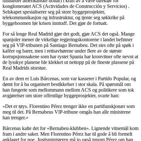
milliarder amerikanske dollar) i kraft av å være direktør for
konglomeratet ACS (Actividades de Construcción y Servicios) .
Selskapet spesialiserer seg på store byggeprosjekter,
telekommunikasjon og infrastruktur, og tjente seg søkkrike på
byggeboomen før krisen inntraff. Det gjør de fortsatt.
For så lenge Real Madrid gjør det godt, gjør ACS det også. Mange
spanjoler mener de virkelige regjeringskontorene i landet befinner
seg på VIP-tribunen på Santiago Bernabeu. Det sies ofte på spøk i
kaféer og barer, men i rettsavhørene under flere av de største
korrupsjonssakene som har rystet Spania har kronvitner ofte nevnt at
de lysskye planene ble klekket ut nettopp på de fineste plassene på
Real Madrids storstue.
En av dem er Luis Bárcenas, som var kasserer i Partido Popular, og
dømt for å ha organisert bestikkelser i stor skala. På spørsmål om
han fungerte som mellommann mellom ACS og politikere som tok
avgjørelser om store offentlige byggeprosjekter, svarte han:
«Det er tøys. Florentino Pérez trenger ikke en partifunskjonær som
meg til det. På Bernabeus VIP-tribune omgås han alle ministrene
han trenger.»
Bárcenas kalte det for «Bernabeu-klubben». Lignende vitnemål kom
fram i andre saker. Men Florentino Pérez har til gode å bli formelt
anklaget for noe. Justisministeren må jo også innom Pérez om han