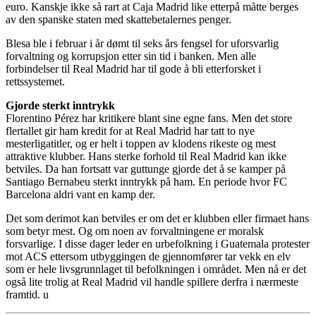
euro. Kanskje ikke så rart at Caja Madrid like etterpå måtte berges
av den spanske staten med skattebetalernes penger.
Blesa ble i februar i år dømt til seks års fengsel for uforsvarlig
forvaltning og korrupsjon etter sin tid i banken. Men alle
forbindelser til Real Madrid har til gode å bli etterforsket i
rettssystemet.
Gjorde sterkt inntrykk
Florentino Pérez har kritikere blant sine egne fans. Men det store
flertallet gir ham kredit for at Real Madrid har tatt to nye
mesterligatitler, og er helt i toppen av klodens rikeste og mest
attraktive klubber. Hans sterke forhold til Real Madrid kan ikke
betviles. Da han fortsatt var guttunge gjorde det å se kamper på
Santiago Bernabeu sterkt inntrykk på ham. En periode hvor FC
Barcelona aldri vant en kamp der.
Det som derimot kan betviles er om det er klubben eller firmaet hans
som betyr mest. Og om noen av forvaltningene er moralsk
forsvarlige. I disse dager leder en urbefolkning i Guatemala protester
mot ACS ettersom utbyggingen de gjennomfører tar vekk en elv
som er hele livsgrunnlaget til befolkningen i området. Men nå er det
også lite trolig at Real Madrid vil handle spillere derfra i nærmeste
framtid. u