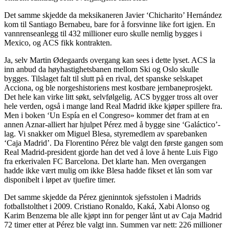
Det samme skjedde da meksikaneren Javier ‘Chicharito’ Hernández
kom til Santiago Bernabeu, bare for å forsvinne like fort igjen. En
vannrenseanlegg til 432 millioner euro skulle nemlig bygges i
Mexico, og ACS fikk kontrakten.
Ja, selv Martin Ødegaards overgang kan sees i dette lyset. ACS la
inn anbud da høyhastighetsbanen mellom Ski og Oslo skulle
bygges. Tilslaget falt til slutt på en rival, det spanske selskapet
Acciona, og ble norgeshistoriens mest kostbare jernbaneprosjekt.
Det hele kan virke litt søkt, selvfølgelig. ACS bygger tross alt over
hele verden, også i mange land Real Madrid ikke kjøper spillere fra.
Men i boken ‘Un Espía en el Congreso» kommer det fram at en
annen Aznar-alliert har hjulpet Pérez med å bygge sine ‘Galáctico’-
lag. Vi snakker om Miguel Blesa, styremedlem av sparebanken
‘Caja Madrid’. Da Florentino Pérez ble valgt den første gangen som
Real Madrid-president gjorde han det ved å love å hente Luis Figo
fra erkerivalen FC Barcelona. Det klarte han. Men overgangen
hadde ikke vært mulig om ikke Blesa hadde fikset et lån som var
disponibelt i løpet av tjuefire timer.
Det samme skjedde da Pérez gjeninntok sjefsstolen i Madrids
fotballstolthet i 2009. Cristiano Ronaldo, Kaká, Xabi Alonso og
Karim Benzema ble alle kjøpt inn for penger lånt ut av Caja Madrid
72 timer etter at Pérez ble valgt inn. Summen var nett: 226 millioner