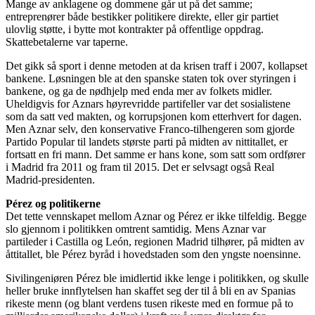
Mange av anklagene og dommene går ut på det samme;
entreprenører både bestikker politikere direkte, eller gir partiet
ulovlig støtte, i bytte mot kontrakter på offentlige oppdrag.
Skattebetalerne var taperne.
Det gikk så sport i denne metoden at da krisen traff i 2007, kollapset
bankene. Løsningen ble at den spanske staten tok over styringen i
bankene, og ga de nødhjelp med enda mer av folkets midler.
Uheldigvis for Aznars høyrevridde partifeller var det sosialistene
som da satt ved makten, og korrupsjonen kom etterhvert for dagen.
Men Aznar selv, den konservative Franco-tilhengeren som gjorde
Partido Popular til landets største parti på midten av nittitallet, er
fortsatt en fri mann. Det samme er hans kone, som satt som ordfører
i Madrid fra 2011 og fram til 2015. Det er selvsagt også Real
Madrid-presidenten.
Pérez og politikerne
Det tette vennskapet mellom Aznar og Pérez er ikke tilfeldig. Begge
slo gjennom i politikken omtrent samtidig. Mens Aznar var
partileder i Castilla og León, regionen Madrid tilhører, på midten av
åttitallet, ble Pérez byråd i hovedstaden som den yngste noensinne.
Sivilingeniøren Pérez ble imidlertid ikke lenge i politikken, og skulle
heller bruke innflytelsen han skaffet seg der til å bli en av Spanias
rikeste menn (og blant verdens tusen rikeste med en formue på to