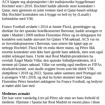
ACS kjøpte seg aksjemajoritet i det tradisjonsrike byggefirmaet
Hochtief sent i 2010. Hochtief hadde allerede store kontrakter i
Qatar, men gjennom en joint venture med et Qatar-basert selskap
fikk Hochtief kontrakten om å bygge en helt ny by (Lusail) i
forbindelse med VM.
France Football avslørte i 2014 at Jaume Fluxá, grunnlegger og
direktør for det spanske hotellkonsernet Iberostar, hadde arrangert et
møte i Madrid i 2009 mellom Florentino Pérez og en delegasjon for
komitéen som hadde ansvaret for Qatars VM-søknad. ACS var en
av hovedaksjonærene i Iberostar, som senere ble kjøpt opp av
nettopp Hochtief. Fluxá ble en enda rikere mann, og Pérez fikk
enorme kontrakter som ikke bare gjorde ham søkkrik, men som også
reddet selskapet hans. I bytte skal Real Madrid-presidenten ha
overtalt Ángel María Villar, den spanske fotballpresidenten, til å
stemme på Qatars søknad. Villar var nemlig også medlem av FIFAs
eksekutivkomité, som skulle avgjøre hvem som ble tildelt VM-
sluttpillene i 2018 og 2022. Spania søkte sammen med Portugal om
å arrangere VM i 2018, og skal ha byttet stemmer med Qatar.
Florentino Pérez benektet anklagene fra France Football, og bedyrer
at møtet aldri fant sted.
Medienes avmakt
Det kan være vanskelig å tro på Pérez når man ser hans forhold til
mediene. Hjemme i Spania har Real Madrid en enorm plass i disse