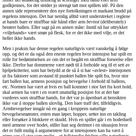
godkjennes, for det strider jo strengt tatt mot spillets idé. På den
annen side representerer den nye fortolkningen et markant brudd på
regelens intensjon. Det har nemlig alltid vært understreket i reglene
at hands bare er straffbar når hånd eller arm
bevisst
(deliberately)
berører ballen. Eller sagt på en annen måte: Inntil nå har uttrykket
«viljehands» vært smør på flesk, for er det ikke med vilje, er det
heller ikke hands.
Men i praksis har denne regelen naturligvis vært vanskelig å følge
opp, og det er da også den eneste regelen hvor intensjon har spilt en
rolle for bedømmelsen av om det er begått en straffbar forseelse eller
ikke. Derfor har dommerne vært nødt til å forholde seg til et sett av
hjelpekriterier, som har betydd at de så å si har «avlest» intensjonen
ut fra faktorer som avstand til punktet ballen ble spilt fra, hvor stor
fart ballen har, armens posisjon og bevegelse i forhold til ballens,
etc. Normen har vært at hvis en ball kommer i stor fart fra kort hold,
skal armen ha vært i en svært unaturlig posisjon for at det bør
vurderes som straffbar hands, for det var jo åpenbart at hensikten
ikke var å stoppe ballen ulovlig. Den bare traff der, tilfeldigvis.
Armbevegelser inngår nå en gang i kroppens naturlige
bevegelsesmønster, enten man løper, hopper, setter inn en takling
eller forsøker å blokkere et skudd. Hvis en spiller går i en hodeduell
med armene over hodet, stiller han seg derimot i en situasjon hvor
det er fullt mulig å argumentere for at intensjonen kan ha vært å
gjøre seg så stor som mulig – et fullstendig frislipp ville naturligvis