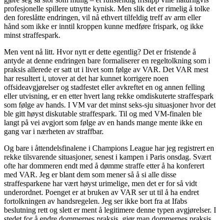
profesjonelle spillere utnytte kynisk. Men slik det er rimelig å tolke
den foreslåtte endringen, vil nå ethvert tilfeldig treff av arm eller
hånd som ikke er inntil kroppen kunne medføre frispark, og ikke
minst straffespark.
Men vent nå litt. Hvor nytt er dette egentlig? Det er fristende å
antyde at denne endringen bare formaliserer en regeltolkning som i
praksis allerede er satt ut i livet som følge av VAR. Det VAR mest
har resultert i, utover at det har kunnet korrigere noen
offsideavgjørelser og stadfestet eller avkreftet en og annen felling
eller utvisning, er en etter hvert lang rekke omdiskuterte straffespark
som følge av hands. I VM var det minst seks-sju situasjoner hvor det
ble gitt høyst diskutable straffespark. Til og med VM-finalen ble
langt på vei avgjort som følge av en hands mange mente ikke en
gang var i nærheten av straffbar.
Og bare i åttendelsfinalene i Champions League har jeg registrert en
rekke tilsvarende situasjoner, senest i kampen i Paris onsdag. Svært
ofte har dommeren endt med å dømme straffe etter å ha konferert
med VAR. Jeg er blant dem som mener så å si alle disse
straffesparkene har vært høyst urimelige, men det er for så vidt
underordnet. Poenget er at bruken av VAR ser ut til å ha endret
fortolkningen av handsregelen. Jeg ser ikke bort fra at Ifabs
beslutning rett og slett er ment å legitimere denne typen avgjørelser. I
stedet for å endre dommernes praksis, gjør man dommernes praksis