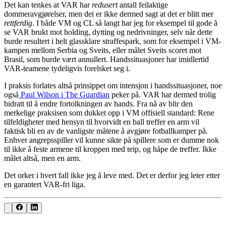
Det kan tenkes at VAR har
redusert
antall feilaktige
dommeravgjørelser, men det er ikke dermed sagt at det er blitt mer
rettferdig
. I både VM og CL så langt har jeg for eksempel til gode å
se VAR brukt mot holding, dytting og nedrivninger, selv når dette
burde resultert i helt glassklare straffespark, som for eksempel i VM-
kampen mellom Serbia og Sveits, eller målet Sveits scoret mot
Brasil, som burde vært annullert. Handssituasjoner har imidlertid
VAR-teamene tydeligvis forelsket seg i.
I praksis forlates altså prinsippet om intensjon i handssituasjoner, noe
også
Paul Wilson i The Guardian
peker på. VAR har dermed trolig
bidratt til å endre fortolkningen av hands. Fra nå av blir den
merkelige praksisen som dukket opp i VM offisiell standard: Rene
tilfeldigheter med hensyn til hvorvidt en ball treffer en arm vil
faktisk bli en av de vanligste måtene å avgjøre fotballkamper på.
Enhver angrepsspiller vil kunne sikte på spillere som er dumme nok
til ikke å feste armene til kroppen med teip, og håpe de treffer. Ikke
målet altså, men en arm.
Det orker i hvert fall ikke jeg å leve med. Det er derfor jeg leter etter
en garantert VAR-fri liga.