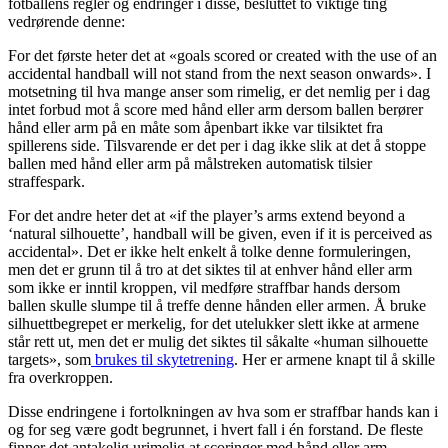
fotballens regler og endringer i disse, besluttet to viktige ting
vedrørende denne:
For det første heter det at «goals scored or created with the use of an
accidental handball will not stand from the next season onwards». I
motsetning til hva mange anser som rimelig, er det nemlig per i dag
intet forbud mot å score med hånd eller arm dersom ballen berører
hånd eller arm på en måte som åpenbart ikke var tilsiktet fra
spillerens side. Tilsvarende er det per i dag ikke slik at det å stoppe
ballen med hånd eller arm på målstreken automatisk tilsier
straffespark.
For det andre heter det at «if the player’s arms extend beyond a
‘natural silhouette’, handball will be given, even if it is perceived as
accidental». Det er ikke helt enkelt å tolke denne formuleringen,
men det er grunn til å tro at det siktes til at enhver hånd eller arm
som ikke er inntil kroppen, vil medføre straffbar hands dersom
ballen skulle slumpe til å treffe denne hånden eller armen. Å bruke
silhuettbegrepet er merkelig, for det utelukker slett ikke at armene
står rett ut, men det er mulig det siktes til såkalte «human silhouette
targets», som
brukes til skytetrening
. Her er armene knapt til å skille
fra overkroppen.
Disse endringene i fortolkningen av hva som er straffbar hands kan i
og for seg være godt begrunnet, i hvert fall i én forstand. De fleste
finner det antakelig urimelig at scoringer med hånd eller arm