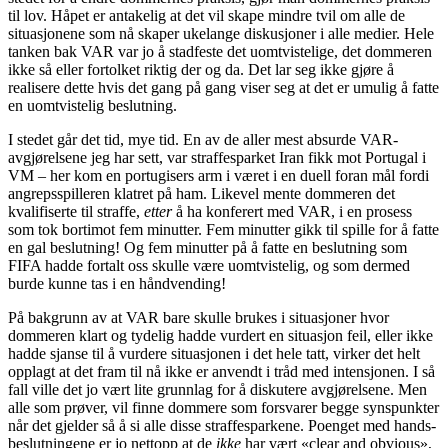
til lov. Håpet er antakelig at det vil skape mindre tvil om alle de
situasjonene som nå skaper ukelange diskusjoner i alle medier. Hele
tanken bak VAR var jo å stadfeste det uomtvistelige, det dommeren
ikke så eller fortolket riktig der og da. Det lar seg ikke gjøre å
realisere dette hvis det gang på gang viser seg at det er umulig å fatte
en uomtvistelig beslutning.
I stedet går det tid, mye tid. En av de aller mest absurde VAR-
avgjørelsene jeg har sett, var straffesparket Iran fikk mot Portugal i
VM – her kom en portugisers arm i været i en duell foran mål fordi
angrepsspilleren klatret på ham. Likevel mente dommeren det
kvalifiserte til straffe,
etter
å ha konferert med VAR, i en prosess
som tok bortimot fem minutter. Fem minutter gikk til spille for å fatte
en gal beslutning! Og fem minutter på å fatte en beslutning som
FIFA hadde fortalt oss skulle være uomtvistelig, og som dermed
burde kunne tas i en håndvending!
På bakgrunn av at VAR bare skulle brukes i situasjoner hvor
dommeren klart og tydelig hadde vurdert en situasjon feil, eller ikke
hadde sjanse til å vurdere situasjonen i det hele tatt, virker det helt
opplagt at det fram til nå ikke er anvendt i tråd med intensjonen. I så
fall ville det jo vært lite grunnlag for å diskutere avgjørelsene. Men
alle som prøver, vil finne dommere som forsvarer begge synspunkter
når det gjelder så å si alle disse straffesparkene. Poenget med hands-
beslutningene er jo nettopp at de
ikke
har vært «clear and obvious»,