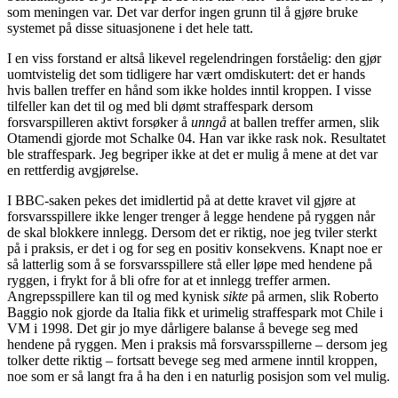
som meningen var. Det var derfor ingen grunn til å gjøre bruke
systemet på disse situasjonene i det hele tatt.
I en viss forstand er altså likevel regelendringen forståelig: den gjør
uomtvistelig det som tidligere har vært omdiskutert: det er hands
hvis ballen treffer en hånd som ikke holdes inntil kroppen. I visse
tilfeller kan det til og med bli dømt straffespark dersom
forsvarspilleren aktivt forsøker å
unngå
at ballen treffer armen, slik
Otamendi gjorde mot Schalke 04. Han var ikke rask nok. Resultatet
ble straffespark. Jeg begriper ikke at det er mulig å mene at det var
en rettferdig avgjørelse.
I BBC-saken pekes det imidlertid på at dette kravet vil gjøre at
forsvarsspillere ikke lenger trenger å legge hendene på ryggen når
de skal blokkere innlegg. Dersom det er riktig, noe jeg tviler sterkt
på i praksis, er det i og for seg en positiv konsekvens. Knapt noe er
så latterlig som å se forsvarsspillere stå eller løpe med hendene på
ryggen, i frykt for å bli ofre for at et innlegg treffer armen.
Angrepsspillere kan til og med kynisk
sikte
på armen, slik Roberto
Baggio nok gjorde da Italia fikk et urimelig straffespark mot Chile i
VM i 1998. Det gir jo mye dårligere balanse å bevege seg med
hendene på ryggen. Men i praksis må forsvarsspillerne – dersom jeg
tolker dette riktig – fortsatt bevege seg med armene inntil kroppen,
noe som er så langt fra å ha den i en naturlig posisjon som vel mulig.