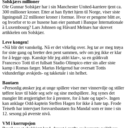
Solskjærs millioner
Ole Gunnar Solskjær har i sin Manchester United-karriere tjent ca.
300 millioner kroner. Etter at han flyttet hjem til Norge, viser siste
ligningstall 22 millioner kroner i formue. Hvor er pengene blitt av,
og hvorfor er to av husene han eier pantsatt i Banque Internationale
à Luxembourg? Lars Johnsen og Håvard Melnæs har skrevet
artikkelen om Solskjær.
Leve kongen!
«Nå blir det vanskelig. Nå er det virkelig over. Jeg tar av meg trøya
for siste gang og bretter den pent sammen, selv om jeg ikke er klar
for å legge opp. Kanskje blir jeg aldri klar», sa en gråtkvalt
Francesco Totti til et fullsatt Stadio Olimpico etter sin aller siste
kamp i Romas farger. Marius Helgerud har oversatt Tottis
vidunderlige avskjeds- og takketale i sin helhet.
Bautaen
«Personlig ønsker jeg at unge spillere viser mer vinnervilje og stiller
tøffere krav til både seg selv og sine medspillere. Jeg synes det
mangler litt ærgjerrighet for å prestere, for å hate og tape!». Ingen
kan anklage Odd-kaptein Steffen Hagen for ikke å hate tap. Frode
Teiseth har intervjuet forsvarsbautaen fra Mandal som er inne i sin
12. sesong på øverste nivå.
VM i korrupsjon