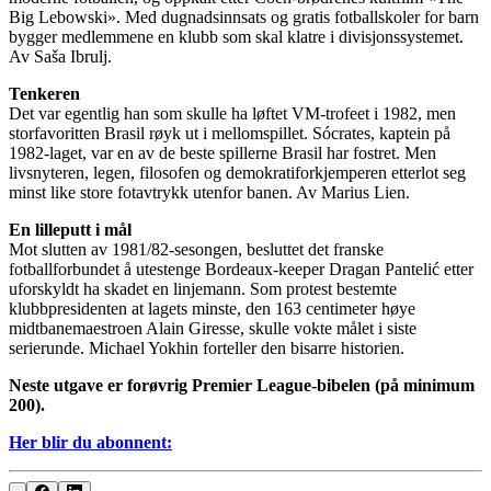
Big Lebowski». Med dugnadsinnsats og gratis fotballskoler for barn
bygger medlemmene en klubb som skal klatre i divisjonssystemet.
Av Saša Ibrulj.
Tenkeren
Det var egentlig han som skulle ha løftet VM-trofeet i 1982, men
storfavoritten Brasil røyk ut i mellomspillet. Sócrates, kaptein på
1982-laget, var en av de beste spillerne Brasil har fostret. Men
livsnyteren, legen, filosofen og demokratiforkjemperen etterlot seg
minst like store fotavtrykk utenfor banen. Av Marius Lien.
En lilleputt i mål
Mot slutten av 1981/82-sesongen, besluttet det franske
fotballforbundet å utestenge Bordeaux-keeper Dragan Pantelić etter
uforskyldt ha skadet en linjemann. Som protest bestemte
klubbpresidenten at lagets minste, den 163 centimeter høye
midtbanemaestroen Alain Giresse, skulle vokte målet i siste
serierunde. Michael Yokhin forteller den bisarre historien.
Neste utgave er forøvrig Premier League-bibelen (på minimum
200).
Her blir du abonnent: