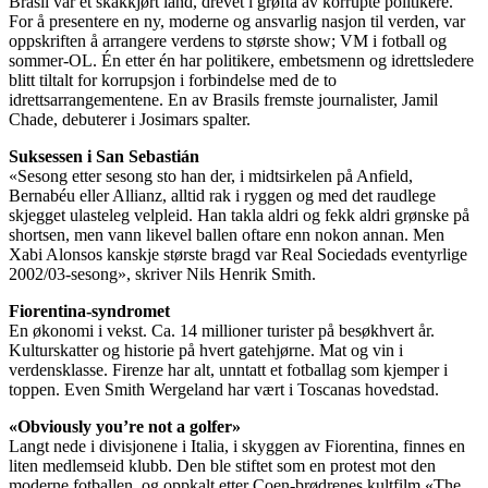
Brasil var et skakkjørt land, drevet i grøfta av korrupte politikere.
For å presentere en ny, moderne og ansvarlig nasjon til verden, var
oppskriften å arrangere verdens to største show; VM i fotball og
sommer-OL. Én etter én har politikere, embetsmenn og idrettsledere
blitt tiltalt for korrupsjon i forbindelse med de to
idrettsarrangementene. En av Brasils fremste journalister, Jamil
Chade, debuterer i Josimars spalter.
Suksessen i San Sebastián
«Sesong etter sesong sto han der, i midtsirkelen på Anfield,
Bernabéu eller Allianz, alltid rak i ryggen og med det raudlege
skjegget ulasteleg velpleid. Han takla aldri og fekk aldri grønske på
shortsen, men vann likevel ballen oftare enn nokon annan. Men
Xabi Alonsos kanskje største bragd var Real Sociedads eventyrlige
2002/03-sesong», skriver Nils Henrik Smith.
Fiorentina-syndromet
En økonomi i vekst. Ca. 14 millioner turister på besøkhvert år.
Kulturskatter og historie på hvert gatehjørne. Mat og vin i
verdensklasse. Firenze har alt, unntatt et fotballag som kjemper i
toppen. Even Smith Wergeland har vært i Toscanas hovedstad.
«Obviously you’re not a golfer»
Langt nede i divisjonene i Italia, i skyggen av Fiorentina, finnes en
liten medlemseid klubb. Den ble stiftet som en protest mot den
moderne fotballen, og oppkalt etter Coen-brødrenes kultfilm «The