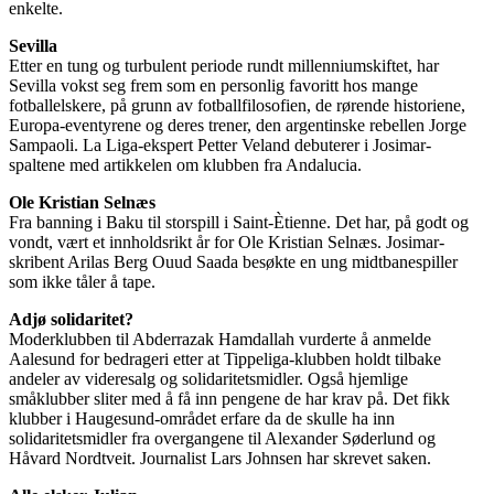
enkelte.
Sevilla
Etter en tung og turbulent periode rundt millenniumskiftet, har
Sevilla vokst seg frem som en personlig favoritt hos mange
fotballelskere, på grunn av fotballfilosofien, de rørende historiene,
Europa-eventyrene og deres trener, den argentinske rebellen Jorge
Sampaoli. La Liga-ekspert Petter Veland debuterer i Josimar-
spaltene med artikkelen om klubben fra Andalucia.
Ole Kristian Selnæs
Fra banning i Baku til storspill i Saint-Ètienne. Det har, på godt og
vondt, vært et innholdsrikt år for Ole Kristian Selnæs. Josimar-
skribent Arilas Berg Ouud Saada besøkte en ung midtbanespiller
som ikke tåler å tape.
Adjø solidaritet?
Moderklubben til Abderrazak Hamdallah vurderte å anmelde
Aalesund for bedrageri etter at Tippeliga-klubben holdt tilbake
andeler av videresalg og solidaritetsmidler. Også hjemlige
småklubber sliter med å få inn pengene de har krav på. Det fikk
klubber i Haugesund-området erfare da de skulle ha inn
solidaritetsmidler fra overgangene til Alexander Søderlund og
Håvard Nordtveit. Journalist Lars Johnsen har skrevet saken.