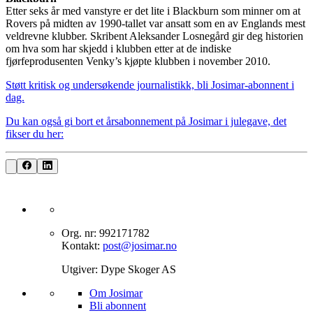
Etter seks år med vanstyre er det lite i Blackburn som minner om at
Rovers på midten av 1990-tallet var ansatt som en av Englands mest
veldrevne klubber. Skribent Aleksander Losnegård gir deg historien
om hva som har skjedd i klubben etter at de indiske
fjørfeprodusenten Venky’s kjøpte klubben i november 2010.
Støtt kritisk og undersøkende journalistikk, bli Josimar-abonnent i
dag.
Du kan også gi bort et årsabonnement på Josimar i julegave, det
fikser du her:
Org. nr: 992171782
Kontakt:
post@josimar.no
Utgiver: Dype Skoger AS
Om J‌osimar ‍ ​‍​‍‌‍
Bli abonnent​​​​‌ ‍ ​‍​‍‌‍ ‌ ​‍‌‍‍‌‌‍‌ ‌‍‍‌‌‍ ‍​‍​‍​ ‍‍​‍​‍‌ ​ ‌‍​‌‌‍ ‍‌‍‍‌‌ ‌​‌ ‍‌​‍ ‍‌‍‍‌‌‍ ​‍​‍​‍ ​​‍​‍‌‍‍​‌ ​‍‌‍‌‌‌‍‌‍​‍​‍​ ‍‍​‍​‍‌‍‍​‌ ‌​‌ ‌​‌ ​​‌ ​ ​ ‍‍​‍ ​‍ ‌‍‌‌‌‍‌​‌‍‍‌‌ ‌​​‍ ‍‌‍‍‌‌‍‌​‌‍​‌‌‍‌ ‌ ​‍‌‍​‌‌‍ ‍‌‍‍‍‌‍​‌‌‍ ‍‌ ​ ‌‍‌‌‌‍ ‍​‍ ‍‌‍​ ‌‍ ‌‍ ‌​‍ ‌‍‍‌‌‍ ‍‌ ‌​‌‍‌‌‌‍ ‍‌ ‌​​‍ ‌‍‌‌‌‍‌​‌‍‍‌‌ ‌​​‍ ‌‍ ‌‌‍ ‌‍‌​‌‍‌‌​ ‌‌ ​​‌ ​‍‌‍‌‌‌ ​ ‌‍‌‌‌‍ ‍‌ ‌​‌‍​‌‌ ‌​‌‍‍‌‌‍ ‌‍ ‍​ ‍ ‌‍‍‌‌‍‌​​ ‌‌‍‌‍‌‍ ‌‍ ‌ ‌​‌‍‌‌‌ ​‍​ ‍ ‌ ‌​‌ ‍‌‌ ​​‌‍‌‌​ ‌‌‍‌‍‌‍ ‌‍ ‌ ‌​‌‍‌‌‌ ​‍​ ‍ ‌ ​​‌‍​‌‌ ‌​‌‍‍​​ ‌‌‍​ ‌‍ ‌‍ ​‌ ‌‌‌‍ ‌‌‍ ‍‌ ​ ​‍‌‌​ ‌‌‌​​‍‌‌ ‌‍‍ ‌‍‌‌‌ ‍‌​‍‌‌​ ​ ‌​‌​​‍‌‌​ ​ ‌​‌​​‍‌‌​ ​‍​ ​‍‌‍​‍​ ‍‌‌‍​ ‌‍‌‍‌‍​ ​ ​‌​ ‌​‌‍​‍‌‍‌‍​ ‍​​ ‌‌‌‍​‍​‍‌‌​ ​‍​ ​‍​‍‌‌​ ‌‌‌​‌​​‍ ‍‌‍​ ‌‍ ‌‍ ​‌ ‌‌‌‍ ‌‌‍ ‍‌​‍‌‌ ‌​‌‍‌‌‌‍ ‌‌ ​ ​‍‌‌​ ‌‌‌​​‍‌‌ ‌‍‍ ‌‍‌‌‌ ‍‌​‍‌‌​ ​ ‌​‌​​‍‌‌​ ​ ‌​‌​​‍‌‌​ ​‍​ ​‍‌‍​‌‌‍‌‍​ ‌‍​ ‌​‌‍‌‌​ ‍‌‌‍‌​‌‍​‍​ ‌ ‌‍​‌​ ‌ ​ ​​​‍‌‌​ ​‍​ ​‍​‍‌‌​ ‌‌‌​‌​​‍ ‍‌‍‍‌‌ ‌​‌‍‌‌‌‍ ‌‌ ​ ​‍‌‌​ ‌‌‌​​‍‌‌ ‌‍‍ ‌‍‌‌‌ ‍‌​‍‌‌​ ​ ‌​‌​​‍‌‌​ ​ ‌​‌​​‍‌‌​ ​‍​ ​‍‌‍‌‌‌‍​‌‌‍‌‌​ ‌‍‌‍​‍‌‍‌‌‌‍‌‌‌‍‌‍‌‍​‍​ ‍​​ ​ ​ ​ ​‍‌‌​ ​‍​ ​‍​‍‌‌​ ‌‌‌​‌​​‍ ‍‌‍ ​‌‍​‌‌‍​‍‌‍‌‌‌‍ ​​ ‌‍​‍‌‍​‌‌ ​ ‌‍‌‌‌‌‌‌‌ ​‍‌‍ ​​ ‌‌‍‍​‌ ‌​‌ ‌​‌ ​​‌ ​ ​‍‌‌​ ​ ‌​​‌​‍‌‌​ ​‍‌​‌‍​‍‌‌​ ​‍‌​‌‍‌‍‌‌‌‍‌​‌‍‍‌‌ ‌​​‍ ‍‌‍‍‌‌‍‌​‌‍​‌‌‍‌ ‌ ​‍‌‍​‌‌‍ ‍‌‍‍‍‌‍​‌‌‍ ‍‌ ​ ‌‍‌‌‌‍ ‍​‍ ‍‌‍​ ‌‍ ‌‍ ‌​‍‌‍‌‍‍‌‌‍‌​​ ‌‌‍‌‍‌‍ ‌‍ ‌ ‌​‌‍‌‌‌ ​‍​‍‌‍‌ ‌​‌ ‍‌‌ ​​‌‍‌‌​ ‌‌‍‌‍‌‍ ‌‍ ‌ ‌​‌‍‌‌‌ ​‍​‍‌‍‌ ​​‌‍​‌‌ ‌​‌‍‍​​ ‌‌‍​ ‌‍ ‌‍ ​‌ ‌‌‌‍ ‌‌‍ ‍‌ ​ ​‍‌‌​ ‌‌‌​​‍‌‌ ‌‍‍ ‌‍‌‌‌ ‍‌​‍‌‌​ ​ ‌​‌​​‍‌‌​ ​ ‌​‌​​‍‌‌​ ​‍​ ​‍‌‍​‍​ ‍‌‌‍​ ‌‍‌‍‌‍​ ​ ​‌​ ‌​‌‍​‍‌‍‌‍​ ‍​​ ‌‌‌‍​‍​‍‌‌​ ​‍​ ​‍​‍‌‌​ ‌‌‌​‌​​‍ ‍‌‍​ ‌‍ ‌‍ ​‌ ‌‌‌‍ ‌‌‍ ‍‌​‍‌‌ ‌​‌‍‌‌‌‍ ‌‌ ​ ​‍‌‌​ ‌‌‌​​‍‌‌ ‌‍‍ ‌‍‌‌‌ ‍‌​‍‌‌​ ​ ‌​‌​​‍‌‌​ ​ ‌​‌​​‍‌‌​ ​‍​ ​‍‌‍​‌‌‍‌‍​ ‌‍​ ‌​‌‍‌‌​ ‍‌‌‍‌​‌‍​‍​ ‌ ‌‍​‌​ ‌ ​ ​​​‍‌‌​ ​‍​ ​‍​‍‌‌​ ‌‌‌​‌​​‍ ‍‌‍‍‌‌ ‌​‌‍‌‌‌‍ ‌‌ ​ ​‍‌‌​ ‌‌‌​​‍‌‌ ‌‍‍ ‌‍‌‌‌ ‍‌​‍‌‌​ ​ ‌​‌​​‍‌‌​ ​ ‌​‌​​‍‌‌​ ​‍​ ​‍‌‍‌‌‌‍​‌‌‍‌‌​ ‌‍‌‍​‍‌‍‌‌‌‍‌‌‌‍‌‍‌‍​‍​ ‍​​ ​ ​ ​ ​‍‌‌​ ​‍​ ​‍​‍‌‌​ ‌‌‌​‌​​‍ ‍‌‍ ​‌‍​‌‌‍​‍‌‍‌‌‌‍ ​​‍‌‍‌ ​​‌‍‌‌‌ ​‍‌ ​ ‌ ​​‌‍‌‌‌‍​ ‌ ‌​‌‍‍‌‌ ‌‍‌‍‌‌​ ‌‌ ​​‌ ‌‌‌‍​‍‌‍ ​‌‍‍‌‌ ​ ‌‍‍​‌‍‌‌‌‍‌​​‍​‍‌ ‌