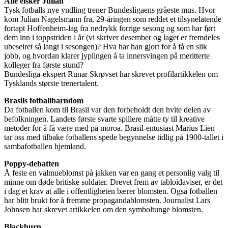
Alle elsker Julian
Tysk fotballs nye yndling trener Bundesligaens gråeste mus. Hvor
kom Julian Nagelsmann fra, 29-åringen som reddet et tilsynelatende
fortapt Hoffenheim-lag fra nedrykk forrige sesong og som har ført
dem inn i toppstriden i år (vi skriver desember og laget er fremdeles
ubeseiret så langt i sesongen)? Hva har han gjort for å få en slik
jobb, og hvordan klarer jyplingen å ta innersvingen på meritterte
kolleger fra første stund?
Bundesliga-ekspert Runar Skrøvset har skrevet profilartikkelen om
Tysklands største trenertalent.
Brasils fotballbarndom
Da fotballen kom til Brasil var den forbeholdt den hvite delen av
befolkningen. Landets første svarte spillere måtte ty til kreative
metoder for å få være med på moroa. Brasil-entusiast Marius Lien
tar oss med tilbake fotballens spede begynnelse tidlig på 1900-tallet i
sambafotballen hjemland.
Poppy-debatten
Å feste en valmueblomst på jakken var en gang et personlig valg til
minne om døde britiske soldater. Drevet frem av tabloidaviser, er det
i dag et krav at alle i offentligheten bærer blomsten. Også fotballen
har blitt brukt for å fremme propagandablomsten. Journalist Lars
Johnsen har skrevet artikkelen om den symboltunge blomsten.
Blackburn