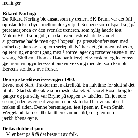
meninger.
Rikard Norling:
Da Rikard Norling ble ansatt som ny trener i SK Brann var det full
oppstandelse i byen mellom de syv fjell. Scenene som utspant seg på
presentasjonen av den svenske treneren, som nylig hadde ført
Malmö FF til seriegull, er ikke hverdagskost i dette landet –
supporterne hadde møtt opp i hopetall på pressekonferansen med
eufori og bluss og sang om seriegull. Nå har det gått noen måneder,
og Norling er godt i gang med å forme laget og forberedelsene til ny
sesong. Skribent Thomas Høy har intervjuet svensken, og leder oss
gjennom en høyinteressant tankeutveksling med det som kan bli
Bergens stolthets nye frelser.
Den episke eliteseriesesongen 1980:
Bryne mot Start. Traktor mot makrellbåt. En halvtime før slutt så det
ut til at Start skulle sikre seriemesterskapet. Så scoret Rosenborg to
ganger og plutselig var Bryne på toppen av tabellen. En jevnere
sesong i den øverste divisjonen i norsk fotball har vi knapt sett
maken til siden. Denne beretningen, ført i penn av Even Smith
Wergeland, tar oss tilbake til en svunnen tid, sett gjennom
jærklubbens øyne.
Deilas dobbeldrøm:
– Vi er best på å få det beste ut av folk.