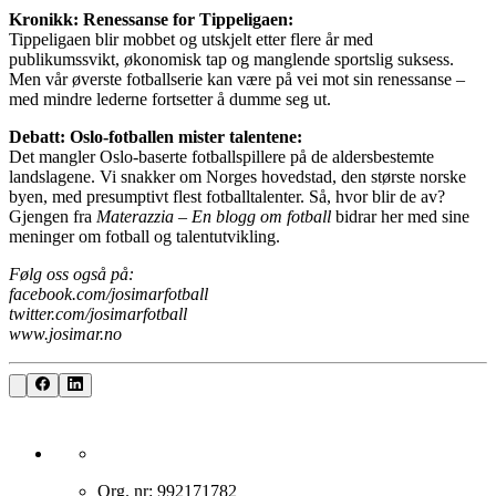
Kronikk: Renessanse for Tippeligaen:
Tippeligaen blir mobbet og utskjelt etter flere år med
publikumssvikt, økonomisk tap og manglende sportslig suksess.
Men vår øverste fotballserie kan være på vei mot sin renessanse –
med mindre lederne fortsetter å dumme seg ut.
Debatt: Oslo-fotballen mister talentene:
Det mangler Oslo-baserte fotballspillere på de aldersbestemte
landslagene. Vi snakker om Norges hovedstad, den største norske
byen, med presumptivt flest fotballtalenter. Så, hvor blir de av?
Gjengen fra
Materazzia – En blogg om fotball
bidrar her med sine
meninger om fotball og talentutvikling.
Følg oss også på:
facebook.com/josimarfotball
twitter.com/josimarfotball
www.josimar.no
Org. nr: 992171782