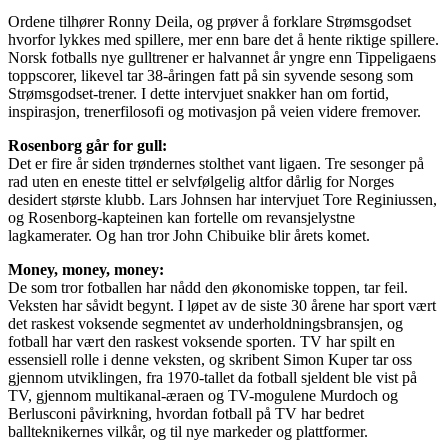
Ordene tilhører Ronny Deila, og prøver å forklare Strømsgodset
hvorfor lykkes med spillere, mer enn bare det å hente riktige spillere.
Norsk fotballs nye gulltrener er halvannet år yngre enn Tippeligaens
toppscorer, likevel tar 38-åringen fatt på sin syvende sesong som
Strømsgodset-trener. I dette intervjuet snakker han om fortid,
inspirasjon, trenerfilosofi og motivasjon på veien videre fremover.
Rosenborg går for gull:
Det er fire år siden trøndernes stolthet vant ligaen. Tre sesonger på
rad uten en eneste tittel er selvfølgelig altfor dårlig for Norges
desidert største klubb. Lars Johnsen har intervjuet Tore Reginiussen,
og Rosenborg-kapteinen kan fortelle om revansjelystne
lagkamerater. Og han tror John Chibuike blir årets komet.
Money, money, money:
De som tror fotballen har nådd den økonomiske toppen, tar feil.
Veksten har såvidt begynt. I løpet av de siste 30 årene har sport vært
det raskest voksende segmentet av underholdningsbransjen, og
fotball har vært den raskest voksende sporten. TV har spilt en
essensiell rolle i denne veksten, og skribent Simon Kuper tar oss
gjennom utviklingen, fra 1970-tallet da fotball sjeldent ble vist på
TV, gjennom multikanal-æraen og TV-mogulene Murdoch og
Berlusconi påvirkning, hvordan fotball på TV har bedret
ballteknikernes vilkår, og til nye markeder og plattformer.