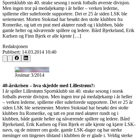
Sportsklubb sin 40. strake sesong i norsk fotballs øverste divisjon.
Men ingen tror på medaljekamp i år heller – verken lederne,
spillerne eller sulteforede supportere. Det er 25 år siden LSK ble
seriemester. Morten Stokstad har besøkt den stolte klubben fra
Romerike, og tatt en prat med aktører rundt og i klubben, både
gamle helter og nåværende spillere og ledere. Bård Bjerkeland, Erik
Karlsen og Finn Bjerk er alle kjente […]
Redaksjonen
Publisert:
14.03.2014 10:40
Josimar 3/2014
40-årskrisen – hva skjedde med Lillestrøm?:
I år spiller Lillestrøm Sportsklubb sin 40. strake sesong i norsk
fotballs øverste divisjon. Men ingen tror på medaljekamp i år heller
– verken lederne, spillerne eller sulteforede supportere. Det er 25 år
siden LSK ble seriemester. Morten Stokstad har besøkt den stolte
klubben fra Romerike, og tatt en prat med aktører rundt og i
klubben, både gamle helter og nåværende spillere og ledere. Bård
Bjerkeland, Erik Karlsen og Finn Bjerk er alle kjente og kjære LSK-
navn, og de mimrer om gode, gamle LSK-dager og har sterke
meninger om tingenes tilstand i klubben de er glade i. Veldig sterke