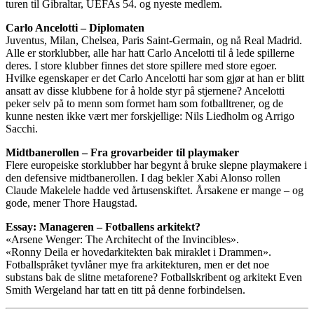
turen til Gibraltar, UEFAs 54. og nyeste medlem.
Carlo Ancelotti – Diplomaten
Juventus, Milan, Chelsea, Paris Saint-Germain, og nå Real Madrid.
Alle er storklubber, alle har hatt Carlo Ancelotti til å lede spillerne
deres. I store klubber finnes det store spillere med store egoer.
Hvilke egenskaper er det Carlo Ancelotti har som gjør at han er blitt
ansatt av disse klubbene for å holde styr på stjernene? Ancelotti
peker selv på to menn som formet ham som fotballtrener, og de
kunne nesten ikke vært mer forskjellige: Nils Liedholm og Arrigo
Sacchi.
Midtbanerollen – Fra grovarbeider til playmaker
Flere europeiske storklubber har begynt å bruke slepne playmakere i
den defensive midtbanerollen. I dag bekler Xabi Alonso rollen
Claude Makelele hadde ved årtusenskiftet. Årsakene er mange – og
gode, mener Thore Haugstad.
Essay: Manageren – Fotballens arkitekt?
«Arsene Wenger: The Architecht of the Invincibles».
«Ronny Deila er hovedarkitekten bak miraklet i Drammen».
Fotballspråket tyvlåner mye fra arkitekturen, men er det noe
substans bak de slitne metaforene? Fotballskribent og arkitekt Even
Smith Wergeland har tatt en titt på denne forbindelsen.