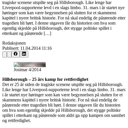
tragiske scenene utspilte seg på Hillsborough. Like lenge har
Liverpool-supporterne levd i en slags limbo. 31. mars i år startet nye
høringer som kan være begynnelsen på slutten for et skammens
kapittel i nyere britisk historie. For nå skal endelig de pårørende etter
tragedien bli hørt. I denne utgaven får du historien om hva som
egentlig skjedde på Hillsborough, det stygge poltiske spillet i
etterkant og pårørende […]
Redaksjonen
Publisert:
11.04.2014 11:16
Josimar 4/2014
Hillsborough – 25 års kamp for rettferdighet
Det er 25 år siden de tragiske scenene utspilte seg på Hillsborough.
Like lenge har Liverpool-supporterne levd i en slags limbo. 31. mars
i år startet nye høringer som kan være begynnelsen på slutten for et
skammens kapittel i nyere britisk historie. For nå skal endelig de
pårørende etter tragedien bli hørt. I denne utgaven får du historien
om hva som egentlig skjedde på Hillsborough, det stygge poltiske
spillet i etterkant og pårørende som aldri ga opp kampen om sannhet
og rettferdighet.