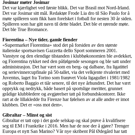
Josimar møter Josimar
Det var kjærlighet ved første blikk. Det var Brasil mot Nord-Irland.
Det var Josimar sitt mål. Redaktør Frode Lia dro til São Paulo for å
møte spilleren som fikk ham forelsket i fotball for nesten 30 år siden.
Spilleren som har gitt navn til dette bladet. Det ble et rørende møte.
Det ble True Bromance.
Fiorentina – Nye tider, gamle fiender
«Supermarket Fiorentina» stod det på forsiden av den største
italienske sportsavisen Gazzetta dello Sport sommeren 2001.
Vanstyre og den elendige tilstanden i klubbøkonomien ble avdekket,
og Fiorentina rykket ned den påfølgende sesongen og ble satt under
administrasjon. Det har vært som en berg- og dalbane, fra ligatittel
og serievinnercupfinale på 50-tallet, via det velkjente rivaleriet med
Juventus, laget fra Torino som frarøvet Viola ligagullet i 1981/1982
og Roberto Baggio et tiår senere, til det nye århundret. Det har vært
opprykk og nedrykk, både basert på sportslige meritter, grunnet
grådige klubbledere og avgjørelser tatt på forbundskontorer. Ikke
rart at de lillakledde fra Firenze har følelsen av at alle andre er imot
klubben. Det er «oss mot dem».
Gibraltar – Minst og sist
Gibraltar er tatt opp i det gode selskap og skal prøve å kvalifisere
seg til EM i Frankrike i 2016. Men har de noe der å gjøre? Trenger
Europa et nytt San Marino? Vår nye skribent Pål Ødegård har tatt