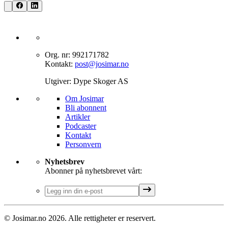
Org. nr: 992171782
Kontakt:
post@josimar.no
Utgiver: Dype Skoger AS
Om J‌osimar ‍ ​‍​‍‌‍
Bli abonnent​​​​‌ ‍ ​‍​‍‌‍ ‌ ​‍‌‍‍‌‌‍‌ ‌‍‍‌‌‍ ‍​‍​‍​ ‍‍​‍​‍‌ ​ ‌‍​‌‌‍ ‍‌‍‍‌‌ ‌​‌ ‍‌​‍ ‍‌‍‍‌‌‍ ​‍​‍​‍ ​​‍​‍‌‍‍​‌ ​‍‌‍‌‌‌‍‌‍​‍​‍​ ‍‍​‍​‍‌‍‍​‌ ‌​‌ ‌​‌ ​​‌ ​ ​ ‍‍​‍ ​‍ ‌‍‌‌‌‍‌​‌‍‍‌‌ ‌​​‍ ‍‌‍‍‌‌‍‌​‌‍​‌‌‍‌ ‌ ​‍‌‍​‌‌‍ ‍‌‍‍‍‌‍​‌‌‍ ‍‌ ​ ‌‍‌‌‌‍ ‍​‍ ‍‌‍​ ‌‍ ‌‍ ‌​‍ ‌‍‍‌‌‍ ‍‌ ‌​‌‍‌‌‌‍ ‍‌ ‌​​‍ ‌‍‌‌‌‍‌​‌‍‍‌‌ ‌​​‍ ‌‍ ‌‌‍ ‌‍‌​‌‍‌‌​ ‌‌ ​​‌ ​‍‌‍‌‌‌ ​ ‌‍‌‌‌‍ ‍‌ ‌​‌‍​‌‌ ‌​‌‍‍‌‌‍ ‌‍ ‍​ ‍ ‌‍‍‌‌‍‌​​ ‌‌‍‌‍‌‍ ‌‍ ‌ ‌​‌‍‌‌‌ ​‍​ ‍ ‌ ‌​‌ ‍‌‌ ​​‌‍‌‌​ ‌‌‍‌‍‌‍ ‌‍ ‌ ‌​‌‍‌‌‌ ​‍​ ‍ ‌ ​​‌‍​‌‌ ‌​‌‍‍​​ ‌‌‍​ ‌‍ ‌‍ ​‌ ‌‌‌‍ ‌‌‍ ‍‌ ​ ​‍‌‌​ ‌‌‌​​‍‌‌ ‌‍‍ ‌‍‌‌‌ ‍‌​‍‌‌​ ​ ‌​‌​​‍‌‌​ ​ ‌​‌​​‍‌‌​ ​‍​ ​‍‌‍​‍​ ‍‌‌‍​ ‌‍‌‍‌‍​ ​ ​‌​ ‌​‌‍​‍‌‍‌‍​ ‍​​ ‌‌‌‍​‍​‍‌‌​ ​‍​ ​‍​‍‌‌​ ‌‌‌​‌​​‍ ‍‌‍​ ‌‍ ‌‍ ​‌ ‌‌‌‍ ‌‌‍ ‍‌​‍‌‌ ‌​‌‍‌‌‌‍ ‌‌ ​ ​‍‌‌​ ‌‌‌​​‍‌‌ ‌‍‍ ‌‍‌‌‌ ‍‌​‍‌‌​ ​ ‌​‌​​‍‌‌​ ​ ‌​‌​​‍‌‌​ ​‍​ ​‍‌‍​‌‌‍‌‍​ ‌‍​ ‌​‌‍‌‌​ ‍‌‌‍‌​‌‍​‍​ ‌ ‌‍​‌​ ‌ ​ ​​​‍‌‌​ ​‍​ ​‍​‍‌‌​ ‌‌‌​‌​​‍ ‍‌‍‍‌‌ ‌​‌‍‌‌‌‍ ‌‌ ​ ​‍‌‌​ ‌‌‌​​‍‌‌ ‌‍‍ ‌‍‌‌‌ ‍‌​‍‌‌​ ​ ‌​‌​​‍‌‌​ ​ ‌​‌​​‍‌‌​ ​‍​ ​‍‌‍‌‌‌‍​‌‌‍‌‌​ ‌‍‌‍​‍‌‍‌‌‌‍‌‌‌‍‌‍‌‍​‍​ ‍​​ ​ ​ ​ ​‍‌‌​ ​‍​ ​‍​‍‌‌​ ‌‌‌​‌​​‍ ‍‌‍ ​‌‍​‌‌‍​‍‌‍‌‌‌‍ ​​ ‌‍​‍‌‍​‌‌ ​ ‌‍‌‌‌‌‌‌‌ ​‍‌‍ ​​ ‌‌‍‍​‌ ‌​‌ ‌​‌ ​​‌ ​ ​‍‌‌​ ​ ‌​​‌​‍‌‌​ ​‍‌​‌‍​‍‌‌​ ​‍‌​‌‍‌‍‌‌‌‍‌​‌‍‍‌‌ ‌​​‍ ‍‌‍‍‌‌‍‌​‌‍​‌‌‍‌ ‌ ​‍‌‍​‌‌‍ ‍‌‍‍‍‌‍​‌‌‍ ‍‌ ​ ‌‍‌‌‌‍ ‍​‍ ‍‌‍​ ‌‍ ‌‍ ‌​‍‌‍‌‍‍‌‌‍‌​​ ‌‌‍‌‍‌‍ ‌‍ ‌ ‌​‌‍‌‌‌ ​‍​‍‌‍‌ ‌​‌ ‍‌‌ ​​‌‍‌‌​ ‌‌‍‌‍‌‍ ‌‍ ‌ ‌​‌‍‌‌‌ ​‍​‍‌‍‌ ​​‌‍​‌‌ ‌​‌‍‍​​ ‌‌‍​ ‌‍ ‌‍ ​‌ ‌‌‌‍ ‌‌‍ ‍‌ ​ ​‍‌‌​ ‌‌‌​​‍‌‌ ‌‍‍ ‌‍‌‌‌ ‍‌​‍‌‌​ ​ ‌​‌​​‍‌‌​ ​ ‌​‌​​‍‌‌​ ​‍​ ​‍‌‍​‍​ ‍‌‌‍​ ‌‍‌‍‌‍​ ​ ​‌​ ‌​‌‍​‍‌‍‌‍​ ‍​​ ‌‌‌‍​‍​‍‌‌​ ​‍​ ​‍​‍‌‌​ ‌‌‌​‌​​‍ ‍‌‍​ ‌‍ ‌‍ ​‌ ‌‌‌‍ ‌‌‍ ‍‌​‍‌‌ ‌​‌‍‌‌‌‍ ‌‌ ​ ​‍‌‌​ ‌‌‌​​‍‌‌ ‌‍‍ ‌‍‌‌‌ ‍‌​‍‌‌​ ​ ‌​‌​​‍‌‌​ ​ ‌​‌​​‍‌‌​ ​‍​ ​‍‌‍​‌‌‍‌‍​ ‌‍​ ‌​‌‍‌‌​ ‍‌‌‍‌​‌‍​‍​ ‌ ‌‍​‌​ ‌ ​ ​​​‍‌‌​ ​‍​ ​‍​‍‌‌​ ‌‌‌​‌​​‍ ‍‌‍‍‌‌ ‌​‌‍‌‌‌‍ ‌‌ ​ ​‍‌‌​ ‌‌‌​​‍‌‌ ‌‍‍ ‌‍‌‌‌ ‍‌​‍‌‌​ ​ ‌​‌​​‍‌‌​ ​ ‌​‌​​‍‌‌​ ​‍​ ​‍‌‍‌‌‌‍​‌‌‍‌‌​ ‌‍‌‍​‍‌‍‌‌‌‍‌‌‌‍‌‍‌‍​‍​ ‍​​ ​ ​ ​ ​‍‌‌​ ​‍​ ​‍​‍‌‌​ ‌‌‌​‌​​‍ ‍‌‍ ​‌‍​‌‌‍​‍‌‍‌‌‌‍ ​​‍‌‍‌ ​​‌‍‌‌‌ ​‍‌ ​ ‌ ​​‌‍‌‌‌‍​ ‌ ‌​‌‍‍‌‌ ‌‍‌‍‌‌​ ‌‌ ​​‌ ‌‌‌‍​‍‌‍ ​‌‍‍‌‌ ​ ‌‍‍​‌‍‌‌‌‍‌​​‍​‍‌ ‌
Artikler
Podcaster
Kontakt
Personvern​​​​‌ ‍ ​‍​‍‌‍ ‌ ​‍‌‍‍‌‌‍‌ ‌‍‍‌‌‍ ‍​‍​‍​ ‍‍​‍​‍‌ ​ ‌‍​‌‌‍ ‍‌‍‍‌‌ ‌​‌ ‍‌​‍ ‍‌‍‍‌‌‍ ​‍​‍​‍ ​​‍​‍‌‍‍​‌ ​‍‌‍‌‌‌‍‌‍​‍​‍​ ‍‍​‍​‍‌‍‍​‌ ‌​‌ ‌​‌ ​​‌ ​ ​ ‍‍​‍ ​‍ ‌‍‌‌‌‍‌​‌‍‍‌‌ ‌​​‍ ‍‌‍‍‌‌‍‌​‌‍​‌‌‍‌ ‌ ​‍‌‍​‌‌‍ ‍‌‍‍‍‌‍​‌‌‍ ‍‌ ​ ‌‍‌‌‌‍ ‍​‍ ‍‌‍​ ‌‍ ‌‍ ‌​‍ ‌‍‍‌‌‍ ‍‌ ‌​‌‍‌‌‌‍ ‍‌ ‌​​‍ ‌‍‌‌‌‍‌​‌‍‍‌‌ ‌​​‍ ‌‍ ‌‌‍ ‌‍‌​‌‍‌‌​ ‌‌ ​​‌ ​‍‌‍‌‌‌ ​ ‌‍‌‌‌‍ ‍‌ ‌​‌‍​‌‌ ‌​‌‍‍‌‌‍ ‌‍ ‍​ ‍ ‌‍‍‌‌‍‌​​ ‌‌‍‌‍‌‍ ‌‍ ‌ ‌​‌‍‌‌‌ ​‍​ ‍ ‌ ‌​‌ ‍‌‌ ​​‌‍‌‌​ ‌‌‍‌‍‌‍ ‌‍ ‌ ‌​‌‍‌‌‌ ​‍​ ‍ ‌ ​​‌‍​‌‌ ‌​‌‍‍​​ ‌‌‍​ ‌‍ ‌‍ ​‌ ‌‌‌‍ ‌‌‍ ‍‌ ​ ​‍‌‌​ ‌‌‌​​‍‌‌ ‌‍‍ ‌‍‌‌‌ ‍‌​‍‌‌​ ​ ‌​‌​​‍‌‌​ ​ ‌​‌​​‍‌‌​ ​‍​ ​‍‌‍​‍​ ‍‌‌‍​ ‌‍‌‍‌‍​ ​ ​‌​ ‌​‌‍​‍‌‍‌‍​ ‍​​ ‌‌‌‍​‍​‍‌‌​ ​‍​ ​‍​‍‌‌​ ‌‌‌​‌​​‍ ‍‌‍​ ‌‍ ‌‍ ​‌ ‌‌‌‍ ‌‌‍ ‍‌​‍‌‌ ‌​‌‍‌‌‌‍ ‌‌ ​ ​‍‌‌​ ‌‌‌​​‍‌‌ ‌‍‍ ‌‍‌‌‌ ‍‌​‍‌‌​ ​ ‌​‌​​‍‌‌​ ​ ‌​‌​​‍‌‌​ ​‍​ ​‍‌‍​‌‌‍‌‍​ ‌‍​ ‌​‌‍‌‌​ ‍‌‌‍‌​‌‍​‍​ ‌ ‌‍​‌​ ‌ ​ ​​​‍‌‌​ ​‍​ ​‍​‍‌‌​ ‌‌‌​‌​​‍ ‍‌‍‍‌‌ ‌​‌‍‌‌‌‍ ‌‌ ​ ​‍‌‌​ ‌‌‌​​‍‌‌ ‌‍‍ ‌‍‌‌‌ ‍‌​‍‌‌​ ​ ‌​‌​​‍‌‌​ ​ ‌​‌​​‍‌‌​ ​‍​ ​‍​ ‌‌‌‍​ ‌‍‌​​ ​‍​ ‍‌​ ​‍​ ​‌‌‍‌​​ ‌‍‌‍‌‌​ ‌‌​ ‌‍​‍‌‌​ ​‍​ ​‍​‍‌‌​ ‌‌‌​‌​​‍ ‍‌‍ ​‌‍​‌‌‍​‍‌‍‌‌‌‍ ​​ ‌‍​‍‌‍​‌‌ ​ ‌‍‌‌‌‌‌‌‌ ​‍‌‍ ​​ ‌‌‍‍​‌ ‌​‌ ‌​‌ ​​‌ ​ ​‍‌‌​ ​ ‌​​‌​‍‌‌​ ​‍‌​‌‍​‍‌‌​ ​‍‌​‌‍‌‍‌‌‌‍‌​‌‍‍‌‌ ‌​​‍ ‍‌‍‍‌‌‍‌​‌‍​‌‌‍‌ ‌ ​‍‌‍​‌‌‍ ‍‌‍‍‍‌‍​‌‌‍ ‍‌ ​ ‌‍‌‌‌‍ ‍​‍ ‍‌‍​ ‌‍ ‌‍ ‌​‍‌‍‌‍‍‌‌‍‌​​ ‌‌‍‌‍‌‍ ‌‍ ‌ ‌​‌‍‌‌‌ ​‍​‍‌‍‌ ‌​‌ ‍‌‌ ​​‌‍‌‌​ ‌‌‍‌‍‌‍ ‌‍ ‌ ‌​‌‍‌‌‌ ​‍​‍‌‍‌ ​​‌‍​‌‌ ‌​‌‍‍​​ ‌‌‍​ ‌‍ ‌‍ ​‌ ‌‌‌‍ ‌‌‍ ‍‌ ​ ​‍‌‌​ ‌‌‌​​‍‌‌ ‌‍‍ ‌‍‌‌‌ ‍‌​‍‌‌​ ​ ‌​‌​​‍‌‌​ ​ ‌​‌​​‍‌‌​ ​‍​ ​‍‌‍​‍​ ‍‌‌‍​ ‌‍‌‍‌‍​ ​ ​‌​ ‌​‌‍​‍‌‍‌‍​ ‍​​ ‌‌‌‍​‍​‍‌‌​ ​‍​ ​‍​‍‌‌​ ‌‌‌​‌​​‍ ‍‌‍​ ‌‍ ‌‍ ​‌ ‌‌‌‍ ‌‌‍ ‍‌​‍‌‌ ‌​‌‍‌‌‌‍ ‌‌ ​ ​‍‌‌​ ‌‌‌​​‍‌‌ ‌‍‍ ‌‍‌‌‌ ‍‌​‍‌‌​ ​ ‌​‌​​‍‌‌​ ​ ‌​‌​​‍‌‌​ ​‍​ ​‍‌‍​‌‌‍‌‍​ ‌‍​ ‌​‌‍‌‌​ ‍‌‌‍‌​‌‍​‍​ ‌ ‌‍​‌​ ‌ ​ ​​​‍‌‌​ ​‍​ ​‍​‍‌‌​ ‌‌‌​‌​​‍ ‍‌‍‍‌‌ ‌​‌‍‌‌‌‍ ‌‌ ​ ​‍‌‌​ ‌‌‌​​‍‌‌ ‌‍‍ ‌‍‌‌‌ ‍‌​‍‌‌​ ​ ‌​‌​​‍‌‌​ ​ ‌​‌​​‍‌‌​ ​‍​ ​‍​ ‌‌‌‍​ ‌‍‌​​ ​‍​ ‍‌​ ​‍​ ​‌‌‍‌​​ ‌‍‌‍‌‌​ ‌‌​ ‌‍​‍‌‌​ ​‍​ ​‍​‍‌‌​ ‌‌‌​‌​​‍ ‍‌‍ ​‌‍​‌‌‍​‍‌‍‌‌‌‍ ​​‍‌‍‌ ​​‌‍‌‌‌ ​‍‌ ​ ‌ ​​‌‍‌‌‌‍​ ‌ ‌​‌‍‍‌‌ ‌‍‌‍‌‌​ ‌‌ ​​‌ ‌‌‌‍​‍‌‍ ​‌‍‍‌‌ ​ ‌‍‍​‌‍‌‌‌‍‌​​‍​‍‌ ‌
Nyhetsbrev
Abonner på nyhetsbrevet vårt:
© Josimar.no
2026
. Alle rettigheter er reservert.