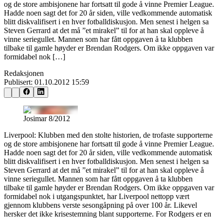
og de store ambisjonene har fortsatt til gode å vinne Premier League.
Hadde noen sagt det for 20 år siden, ville vedkommende automatisk
blitt diskvalifisert i en hver fotballdiskusjon. Men senest i helgen sa
Steven Gerrard at det må ”et mirakel” til for at han skal oppleve å
vinne seriegullet. Mannen som har fått oppgaven å ta klubben
tilbake til gamle høyder er Brendan Rodgers. Om ikke oppgaven var
formidabel nok […]
Redaksjonen
Publisert:
01.10.2012 15:59
Josimar 8/2012
Liverpool: Klubben med den stolte historien, de trofaste supporterne
og de store ambisjonene har fortsatt til gode å vinne Premier League.
Hadde noen sagt det for 20 år siden, ville vedkommende automatisk
blitt diskvalifisert i en hver fotballdiskusjon. Men senest i helgen sa
Steven Gerrard at det må ”et mirakel” til for at han skal oppleve å
vinne seriegullet. Mannen som har fått oppgaven å ta klubben
tilbake til gamle høyder er Brendan Rodgers. Om ikke oppgaven var
formidabel nok i utgangspunktet, har Liverpool nettopp vært
gjennom klubbens verste sesongåpning på over 100 år. Likevel
hersker det ikke krisestemning blant supporterne. For Rodgers er en