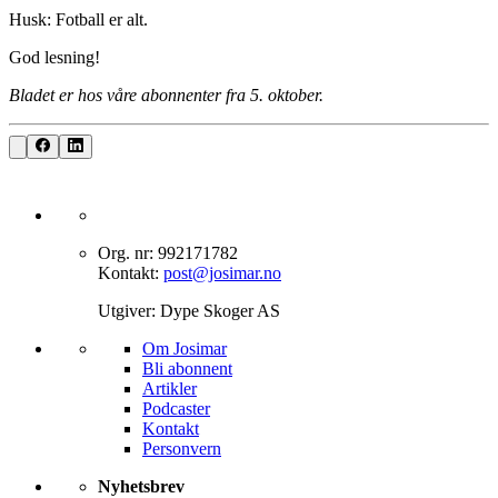
Husk: Fotball er alt.
God lesning!
Bladet er hos våre abonnenter fra 5. oktober.
Org. nr: 992171782
Kontakt:
post@josimar.no
Utgiver: Dype Skoger AS
Om J‌osimar ‍ ​‍​‍‌‍
Bli abonnent​​​​‌ ‍ ​‍​‍‌‍ ‌ ​‍‌‍‍‌‌‍‌ ‌‍‍‌‌‍ ‍​‍​‍​ ‍‍​‍​‍‌ ​ ‌‍​‌‌‍ ‍‌‍‍‌‌ ‌​‌ ‍‌​‍ ‍‌‍‍‌‌‍ ​‍​‍​‍ ​​‍​‍‌‍‍​‌ ​‍‌‍‌‌‌‍‌‍​‍​‍​ ‍‍​‍​‍‌‍‍​‌ ‌​‌ ‌​‌ ​​‌ ​ ​ ‍‍​‍ ​‍ ‌‍‌‌‌‍‌​‌‍‍‌‌ ‌​​‍ ‍‌‍‍‌‌‍‌​‌‍​‌‌‍‌ ‌ ​‍‌‍​‌‌‍ ‍‌‍‍‍‌‍​‌‌‍ ‍‌ ​ ‌‍‌‌‌‍ ‍​‍ ‍‌‍​ ‌‍ ‌‍ ‌​‍ ‌‍‍‌‌‍ ‍‌ ‌​‌‍‌‌‌‍ ‍‌ ‌​​‍ ‌‍‌‌‌‍‌​‌‍‍‌‌ ‌​​‍ ‌‍ ‌‌‍ ‌‍‌​‌‍‌‌​ ‌‌ ​​‌ ​‍‌‍‌‌‌ ​ ‌‍‌‌‌‍ ‍‌ ‌​‌‍​‌‌ ‌​‌‍‍‌‌‍ ‌‍ ‍​ ‍ ‌‍‍‌‌‍‌​​ ‌‌‍‌‍‌‍ ‌‍ ‌ ‌​‌‍‌‌‌ ​‍​ ‍ ‌ ‌​‌ ‍‌‌ ​​‌‍‌‌​ ‌‌‍‌‍‌‍ ‌‍ ‌ ‌​‌‍‌‌‌ ​‍​ ‍ ‌ ​​‌‍​‌‌ ‌​‌‍‍​​ ‌‌‍​ ‌‍ ‌‍ ​‌ ‌‌‌‍ ‌‌‍ ‍‌ ​ ​‍‌‌​ ‌‌‌​​‍‌‌ ‌‍‍ ‌‍‌‌‌ ‍‌​‍‌‌​ ​ ‌​‌​​‍‌‌​ ​ ‌​‌​​‍‌‌​ ​‍​ ​‍‌‍​‍​ ‍‌‌‍​ ‌‍‌‍‌‍​ ​ ​‌​ ‌​‌‍​‍‌‍‌‍​ ‍​​ ‌‌‌‍​‍​‍‌‌​ ​‍​ ​‍​‍‌‌​ ‌‌‌​‌​​‍ ‍‌‍​ ‌‍ ‌‍ ​‌ ‌‌‌‍ ‌‌‍ ‍‌​‍‌‌ ‌​‌‍‌‌‌‍ ‌‌ ​ ​‍‌‌​ ‌‌‌​​‍‌‌ ‌‍‍ ‌‍‌‌‌ ‍‌​‍‌‌​ ​ ‌​‌​​‍‌‌​ ​ ‌​‌​​‍‌‌​ ​‍​ ​‍‌‍​‌‌‍‌‍​ ‌‍​ ‌​‌‍‌‌​ ‍‌‌‍‌​‌‍​‍​ ‌ ‌‍​‌​ ‌ ​ ​​​‍‌‌​ ​‍​ ​‍​‍‌‌​ ‌‌‌​‌​​‍ ‍‌‍‍‌‌ ‌​‌‍‌‌‌‍ ‌‌ ​ ​‍‌‌​ ‌‌‌​​‍‌‌ ‌‍‍ ‌‍‌‌‌ ‍‌​‍‌‌​ ​ ‌​‌​​‍‌‌​ ​ ‌​‌​​‍‌‌​ ​‍​ ​‍‌‍‌‌‌‍​‌‌‍‌‌​ ‌‍‌‍​‍‌‍‌‌‌‍‌‌‌‍‌‍‌‍​‍​ ‍​​ ​ ​ ​ ​‍‌‌​ ​‍​ ​‍​‍‌‌​ ‌‌‌​‌​​‍ ‍‌‍ ​‌‍​‌‌‍​‍‌‍‌‌‌‍ ​​ ‌‍​‍‌‍​‌‌ ​ ‌‍‌‌‌‌‌‌‌ ​‍‌‍ ​​ ‌‌‍‍​‌ ‌​‌ ‌​‌ ​​‌ ​ ​‍‌‌​ ​ ‌​​‌​‍‌‌​ ​‍‌​‌‍​‍‌‌​ ​‍‌​‌‍‌‍‌‌‌‍‌​‌‍‍‌‌ ‌​​‍ ‍‌‍‍‌‌‍‌​‌‍​‌‌‍‌ ‌ ​‍‌‍​‌‌‍ ‍‌‍‍‍‌‍​‌‌‍ ‍‌ ​ ‌‍‌‌‌‍ ‍​‍ ‍‌‍​ ‌‍ ‌‍ ‌​‍‌‍‌‍‍‌‌‍‌​​ ‌‌‍‌‍‌‍ ‌‍ ‌ ‌​‌‍‌‌‌ ​‍​‍‌‍‌ ‌​‌ ‍‌‌ ​​‌‍‌‌​ ‌‌‍‌‍‌‍ ‌‍ ‌ ‌​‌‍‌‌‌ ​‍​‍‌‍‌ ​​‌‍​‌‌ ‌​‌‍‍​​ ‌‌‍​ ‌‍ ‌‍ ​‌ ‌‌‌‍ ‌‌‍ ‍‌ ​ ​‍‌‌​ ‌‌‌​​‍‌‌ ‌‍‍ ‌‍‌‌‌ ‍‌​‍‌‌​ ​ ‌​‌​​‍‌‌​ ​ ‌​‌​​‍‌‌​ ​‍​ ​‍‌‍​‍​ ‍‌‌‍​ ‌‍‌‍‌‍​ ​ ​‌​ ‌​‌‍​‍‌‍‌‍​ ‍​​ ‌‌‌‍​‍​‍‌‌​ ​‍​ ​‍​‍‌‌​ ‌‌‌​‌​​‍ ‍‌‍​ ‌‍ ‌‍ ​‌ ‌‌‌‍ ‌‌‍ ‍‌​‍‌‌ ‌​‌‍‌‌‌‍ ‌‌ ​ ​‍‌‌​ ‌‌‌​​‍‌‌ ‌‍‍ ‌‍‌‌‌ ‍‌​‍‌‌​ ​ ‌​‌​​‍‌‌​ ​ ‌​‌​​‍‌‌​ ​‍​ ​‍‌‍​‌‌‍‌‍​ ‌‍​ ‌​‌‍‌‌​ ‍‌‌‍‌​‌‍​‍​ ‌ ‌‍​‌​ ‌ ​ ​​​‍‌‌​ ​‍​ ​‍​‍‌‌​ ‌‌‌​‌​​‍ ‍‌‍‍‌‌ ‌​‌‍‌‌‌‍ ‌‌ ​ ​‍‌‌​ ‌‌‌​​‍‌‌ ‌‍‍ ‌‍‌‌‌ ‍‌​‍‌‌​ ​ ‌​‌​​‍‌‌​ ​ ‌​‌​​‍‌‌​ ​‍​ ​‍‌‍‌‌‌‍​‌‌‍‌‌​ ‌‍‌‍​‍‌‍‌‌‌‍‌‌‌‍‌‍‌‍​‍​ ‍​​ ​ ​ ​ ​‍‌‌​ ​‍​ ​‍​‍‌‌​ ‌‌‌​‌​​‍ ‍‌‍ ​‌‍​‌‌‍​‍‌‍‌‌‌‍ ​​‍‌‍‌ ​​‌‍‌‌‌ ​‍‌ ​ ‌ ​​‌‍‌‌‌‍​ ‌ ‌​‌‍‍‌‌ ‌‍‌‍‌‌​ ‌‌ ​​‌ ‌‌‌‍​‍‌‍ ​‌‍‍‌‌ ​ ‌‍‍​‌‍‌‌‌‍‌​​‍​‍‌ ‌
Artikler
Podcaster
Kontakt
Personvern​​​​‌ ‍ ​‍​‍‌‍ ‌ ​‍‌‍‍‌‌‍‌ ‌‍‍‌‌‍ ‍​‍​‍​ ‍‍​‍​‍‌ ​ ‌‍​‌‌‍ ‍‌‍‍‌‌ ‌​‌ ‍‌​‍ ‍‌‍‍‌‌‍ ​‍​‍​‍ ​​‍​‍‌‍‍​‌ ​‍‌‍‌‌‌‍‌‍​‍​‍​ ‍‍​‍​‍‌‍‍​‌ ‌​‌ ‌​‌ ​​‌ ​ ​ ‍‍​‍ ​‍ ‌‍‌‌‌‍‌​‌‍‍‌‌ ‌​​‍ ‍‌‍‍‌‌‍‌​‌‍​‌‌‍‌ ‌ ​‍‌‍​‌‌‍ ‍‌‍‍‍‌‍​‌‌‍ ‍‌ ​ ‌‍‌‌‌‍ ‍​‍ ‍‌‍​ ‌‍ ‌‍ ‌​‍ ‌‍‍‌‌‍ ‍‌ ‌​‌‍‌‌‌‍ ‍‌ ‌​​‍ ‌‍‌‌‌‍‌​‌‍‍‌‌ ‌​​‍ ‌‍ ‌‌‍ ‌‍‌​‌‍‌‌​ ‌‌ ​​‌ ​‍‌‍‌‌‌ ​ ‌‍‌‌‌‍ ‍‌ ‌​‌‍​‌‌ ‌​‌‍‍‌‌‍ ‌‍ ‍​ ‍ ‌‍‍‌‌‍‌​​ ‌‌‍‌‍‌‍ ‌‍ ‌ ‌​‌‍‌‌‌ ​‍​ ‍ ‌ ‌​‌ ‍‌‌ ​​‌‍‌‌​ ‌‌‍‌‍‌‍ ‌‍ ‌ ‌​‌‍‌‌‌ ​‍​ ‍ ‌ ​​‌‍​‌‌ ‌​‌‍‍​​ ‌‌‍​ ‌‍ ‌‍ ​‌ ‌‌‌‍ ‌‌‍ ‍‌ ​ ​‍‌‌​ ‌‌‌​​‍‌‌ ‌‍‍ ‌‍‌‌‌ ‍‌​‍‌‌​ ​ ‌​‌​​‍‌‌​ ​ ‌​‌​​‍‌‌​ ​‍​ ​‍‌‍​‍​ ‍‌‌‍​ ‌‍‌‍‌‍​ ​ ​‌​ ‌​‌‍​‍‌‍‌‍​ ‍​​ ‌‌‌‍​‍​‍‌‌​ ​‍​ ​‍​‍‌‌​ ‌‌‌​‌​​‍ ‍‌‍​ ‌‍ ‌‍ ​‌ ‌‌‌‍ ‌‌‍ ‍‌​‍‌‌ ‌​‌‍‌‌‌‍ ‌‌ ​ ​‍‌‌​ ‌‌‌​​‍‌‌ ‌‍‍ ‌‍‌‌‌ ‍‌​‍‌‌​ ​ ‌​‌​​‍‌‌​ ​ ‌​‌​​‍‌‌​ ​‍​ ​‍‌‍​‌‌‍‌‍​ ‌‍​ ‌​‌‍‌‌​ ‍‌‌‍‌​‌‍​‍​ ‌ ‌‍​‌​ ‌ ​ ​​​‍‌‌​ ​‍​ ​‍​‍‌‌​ ‌‌‌​‌​​‍ ‍‌‍‍‌‌ ‌​‌‍‌‌‌‍ ‌‌ ​ ​‍‌‌​ ‌‌‌​​‍‌‌ ‌‍‍ ‌‍‌‌‌ ‍‌​‍‌‌​ ​ ‌​‌​​‍‌‌​ ​ ‌​‌​​‍‌‌​ ​‍​ ​‍​ ‌‌‌‍​ ‌‍‌​​ ​‍​ ‍‌​ ​‍​ ​‌‌‍‌​​ ‌‍‌‍‌‌​ ‌‌​ ‌‍​‍‌‌​ ​‍​ ​‍​‍‌‌​ ‌‌‌​‌​​‍ ‍‌‍ ​‌‍​‌‌‍​‍‌‍‌‌‌‍ ​​ ‌‍​‍‌‍​‌‌ ​ ‌‍‌‌‌‌‌‌‌ ​‍‌‍ ​​ ‌‌‍‍​‌ ‌​‌ ‌​‌ ​​‌ ​ ​‍‌‌​ ​ ‌​​‌​‍‌‌​ ​‍‌​‌‍​‍‌‌​ ​‍‌​‌‍‌‍‌‌‌‍‌​‌‍‍‌‌ ‌​​‍ ‍‌‍‍‌‌‍‌​‌‍​‌‌‍‌ ‌ ​‍‌‍​‌‌‍ ‍‌‍‍‍‌‍​‌‌‍ ‍‌ ​ ‌‍‌‌‌‍ ‍​‍ ‍‌‍​ ‌‍ ‌‍ ‌​‍‌‍‌‍‍‌‌‍‌​​ ‌‌‍‌‍‌‍ ‌‍ ‌ ‌​‌‍‌‌‌ ​‍​‍‌‍‌ ‌​‌ ‍‌‌ ​​‌‍‌‌​ ‌‌‍‌‍‌‍ ‌‍ ‌ ‌​‌‍‌‌‌ ​‍​‍‌‍‌ ​​‌‍​‌‌ ‌​‌‍‍​​ ‌‌‍​ ‌‍ ‌‍ ​‌ ‌‌‌‍ ‌‌‍ ‍‌ ​ ​‍‌‌​ ‌‌‌​​‍‌‌ ‌‍‍ ‌‍‌‌‌ ‍‌​‍‌‌​ ​ ‌​‌​​‍‌‌​ ​ ‌​‌​​‍‌‌​ ​‍​ ​‍‌‍​‍​ ‍‌‌‍​ ‌‍‌‍‌‍​ ​ ​‌​ ‌​‌‍​‍‌‍‌‍​ ‍​​ ‌‌‌‍​‍​‍‌‌​ ​‍​ ​‍​‍‌‌​ ‌‌‌​‌​​‍ ‍‌‍​ ‌‍ ‌‍ ​‌ ‌‌‌‍ ‌‌‍ ‍‌​‍‌‌ ‌​‌‍‌‌‌‍ ‌‌ ​ ​‍‌‌​ ‌‌‌​​‍‌‌ ‌‍‍ ‌‍‌‌‌ ‍‌​‍‌‌​ ​ ‌​‌​​‍‌‌​ ​ ‌​‌​​‍‌‌​ ​‍​ ​‍‌‍​‌‌‍‌‍​ ‌‍​ ‌​‌‍‌‌​ ‍‌‌‍‌​‌‍​‍​ ‌ ‌‍​‌​ ‌ ​ ​​​‍‌‌​ ​‍​ ​‍​‍‌‌​ ‌‌‌​‌​​‍ ‍‌‍‍‌‌ ‌​‌‍‌‌‌‍ ‌‌ ​ ​‍‌‌​ ‌‌‌​​‍‌‌ ‌‍‍ ‌‍‌‌‌ ‍‌​‍‌‌​ ​ ‌​‌​​‍‌‌​ ​ ‌​‌​​‍‌‌​ ​‍​ ​‍​ ‌‌‌‍​ ‌‍‌​​ ​‍​ ‍‌​ ​‍​ ​‌‌‍‌​​ ‌‍‌‍‌‌​ ‌‌​ ‌‍​‍‌‌​ ​‍​ ​‍​‍‌‌​ ‌‌‌​‌​​‍ ‍‌‍ ​‌‍​‌‌‍​‍‌‍‌‌‌‍ ​​‍‌‍‌ ​​‌‍‌‌‌ ​‍‌ ​ ‌ ​​‌‍‌‌‌‍​ ‌ ‌​‌‍‍‌‌ ‌‍‌‍‌‌​ ‌‌ ​​‌ ‌‌‌‍​‍‌‍ ​‌‍‍‌‌ ​ ‌‍‍​‌‍‌‌‌‍‌​​‍​‍‌ ‌
Nyhetsbrev