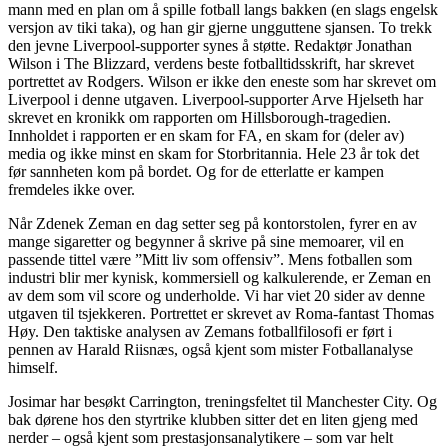
mann med en plan om å spille fotball langs bakken (en slags engelsk
versjon av tiki taka), og han gir gjerne ungguttene sjansen. To trekk
den jevne Liverpool-supporter synes å støtte. Redaktør Jonathan
Wilson i The Blizzard, verdens beste fotballtidsskrift, har skrevet
portrettet av Rodgers. Wilson er ikke den eneste som har skrevet om
Liverpool i denne utgaven. Liverpool-supporter Arve Hjelseth har
skrevet en kronikk om rapporten om Hillsborough-tragedien.
Innholdet i rapporten er en skam for FA, en skam for (deler av)
media og ikke minst en skam for Storbritannia. Hele 23 år tok det
før sannheten kom på bordet. Og for de etterlatte er kampen
fremdeles ikke over.
Når Zdenek Zeman en dag setter seg på kontorstolen, fyrer en av
mange sigaretter og begynner å skrive på sine memoarer, vil en
passende tittel være ”Mitt liv som offensiv”. Mens fotballen som
industri blir mer kynisk, kommersiell og kalkulerende, er Zeman en
av dem som vil score og underholde. Vi har viet 20 sider av denne
utgaven til tsjekkeren. Portrettet er skrevet av Roma-fantast Thomas
Høy. Den taktiske analysen av Zemans fotballfilosofi er ført i
pennen av Harald Riisnæs, også kjent som mister Fotballanalyse
himself.
Josimar har besøkt Carrington, treningsfeltet til Manchester City. Og
bak dørene hos den styrtrike klubben sitter det en liten gjeng med
nerder – også kjent som prestasjonsanalytikere – som var helt