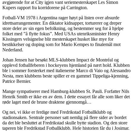
avgjørende for at City igjen vant seriemesterskapet Les Simon
Kupers rapport fra korridorene på Carrington.
Fotball-VM 1978 i Argentina rager høyt på listen over absurde
idrettsarrangementer. En diktator kidnapper, torturerer og dreper
store deler av sin egen befolkning, og bestemmer seg for å hjelpe
folket med ”å flytte fokus”. Med USAs utenriksminister Henry
Kissingers velsignelse blir mesterskapet husket like mye for
bestikkelser og doping som for Mario Kempes to finalemål mot
Nederland.
Johan Jensen har besøkt MLS-klubben Impact de Montréal og
opplevd fotballfeberen i hockeyens hjemland på nært hold. Klubben
ble i sommer forsterket med italienerne Marco di Vaio og Alessandro
Nesta, men klubbens beste spiller er en gammel Tippeliga-kjenning,
Patrice Bernier.
Mange sympatiserer med Hamburg-klubben St. Pauli. Forfatter Nils
Henrik Smith er ikke en av dem. I dette essayet får alle som liker det
røde laget med de brune draktene gjennomgå…
Og nei, vi ikke er ferdige med Fredrikstad Fotballklubb og
stadionsaken. Sentrale personer satt nemlig på flere sider av bordet
da det ble besluttet at Fredrikstad skulle bytte stadion. Og den store
taperen ble Fredrikstad Fotballklubb. Hele historien får du i Josimar.