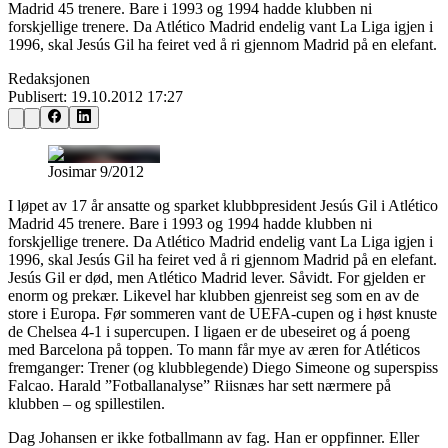
Madrid 45 trenere. Bare i 1993 og 1994 hadde klubben ni
forskjellige trenere. Da Atlético Madrid endelig vant La Liga igjen i
1996, skal Jesús Gil ha feiret ved å ri gjennom Madrid på en elefant.
Redaksjonen
Publisert:
19.10.2012 17:27
Josimar 9/2012
I løpet av 17 år ansatte og sparket klubbpresident Jesús Gil i Atlético
Madrid 45 trenere. Bare i 1993 og 1994 hadde klubben ni
forskjellige trenere. Da Atlético Madrid endelig vant La Liga igjen i
1996, skal Jesús Gil ha feiret ved å ri gjennom Madrid på en elefant.
Jesús Gil er død, men Atlético Madrid lever. Såvidt. For gjelden er
enorm og prekær. Likevel har klubben gjenreist seg som en av de
store i Europa. Før sommeren vant de UEFA-cupen og i høst knuste
de Chelsea 4-1 i supercupen. I ligaen er de ubeseiret og á poeng
med Barcelona på toppen. To mann får mye av æren for Atléticos
fremganger: Trener (og klubblegende) Diego Simeone og superspiss
Falcao. Harald ”Fotballanalyse” Riisnæs har sett nærmere på
klubben – og spillestilen.
Dag Johansen er ikke fotballmann av fag. Han er oppfinner. Eller