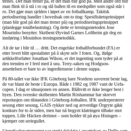
trenes. Det man trener på, er det man blir god på. Med andre ord blir
man flink til å stå i ro og slå ballen til en medspiller som også står i
ro. Det gjør man sjelden i løpet av en fotballkamp. Taktisk
periodisering handler i hovedsak om to ting: Spesifisitetsprinsippet
(man blir god på det man trener på) og periodiseringsprinsippet
(planlegge totalbelastning). Og dette er treningsmetoden Jose
Mourinho benytter. Skribent Øyvind Garnes Loftheim gir deg en
innføring i Mouinhos treningsmetodikk.
Alt de tar i blir til … dritt. Det engelske fotballforbundet (FA) er
etter hvert blitt spesialister på å skyte selv I foten. Og, ifølge
artikkelforfatter Jonathan Wilson, er det ingenting som tyder på at
den trenden er I ferd med å snu. Terry-saken og Hodgson-
ansettelsen er bare to av ingrediensene i denne suppa.
På 80-tallet var ikke IFK Göteborg bare Nordens suverent beste lag,
de var blant de beste i Europa. Både i 1982 og 1987 vant de Uefa-
cupen. I dag er situasjonen en annen. Blåhvitt er ikke lenger best i
byen. Den svenske skribenten Martin Röshammar har skrevet
reportasjen om tilstanden i Göteborg-fotballen. IFK underpresterer
sesong etter sesong, GAIS rykker ned og ærverdige Örgryte gikk
konkurs for to år siden, men har nå begynt klatringen tilbake mot
toppen. Lille Häcken derimot – som holder til på øya Hisingen –
kjemper om seriegullet.
Utenriksdepartementet var sterkt delaktig i ansettelsen av Drillo som