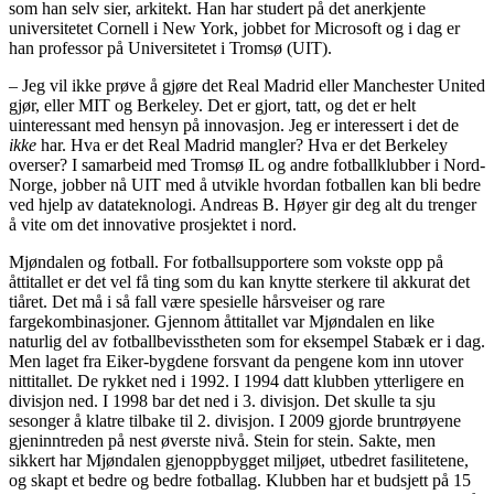
som han selv sier, arkitekt. Han har studert på det anerkjente
universitetet Cornell i New York, jobbet for Microsoft og i dag er
han professor på Universitetet i Tromsø (UIT).
– Jeg vil ikke prøve å gjøre det Real Madrid eller Manchester United
gjør, eller MIT og Berkeley. Det er gjort, tatt, og det er helt
uinteressant med hensyn på innovasjon. Jeg er interessert i det de
ikke
har. Hva er det Real Madrid mangler? Hva er det Berkeley
overser? I samarbeid med Tromsø IL og andre fotballklubber i Nord-
Norge, jobber nå UIT med å utvikle hvordan fotballen kan bli bedre
ved hjelp av datateknologi. Andreas B. Høyer gir deg alt du trenger
å vite om det innovative prosjektet i nord.
Mjøndalen og fotball. For fotballsupportere som vokste opp på
åttitallet er det vel få ting som du kan knytte sterkere til akkurat det
tiåret. Det må i så fall være spesielle hårsveiser og rare
fargekombinasjoner. Gjennom åttitallet var Mjøndalen en like
naturlig del av fotballbevisstheten som for eksempel Stabæk er i dag.
Men laget fra Eiker-bygdene forsvant da pengene kom inn utover
nittitallet. De rykket ned i 1992. I 1994 datt klubben ytterligere en
divisjon ned. I 1998 bar det ned i 3. divisjon. Det skulle ta sju
sesonger å klatre tilbake til 2. divisjon. I 2009 gjorde bruntrøyene
gjeninntreden på nest øverste nivå. Stein for stein. Sakte, men
sikkert har Mjøndalen gjenoppbygget miljøet, utbedret fasilitetene,
og skapt et bedre og bedre fotballag. Klubben har et budsjett på 15