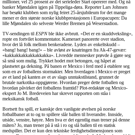
millioner, vel 25 prosent av det serieleder Start opererer med. Og nå
banker Mjøndalen igjen på Tippeliga-døra. Reporter Lars Johnsen
har besøkt klubben som nylig feiret 25-årsjubileum for det mange
mener er den største norske klubbprestasjonen i Europacupen: Da
lille Mjøndalen slo selveste Werder Bremen på Weserstadion.
TV-sendingen til
ESPN
ble ikke avbrutt. «Det er en skuddveksling»,
ropte en fortvilet kommentator. Kameraet panorerte over stadion,
hvor det lå folk mellom benkeradene. Lyden av enkeltskudd –
«bang! bang! bang!» – ble avløst av knatringen fra Ak-47-gevær:
«kakkakkakkakkakkakka». Livredde mennesker prøvde å gjøre seg
så små som mulig. Trykket hodet mot betongen, og håpet at
plastsetet ga dekning. På banen er Mexico i ferd med å etablere seg
som en av fotballens stormakter. Men hverdagen i Mexico er preget
av et land på kanten av et av slags unntakstilstand, grunnet de
brutale narkotika-oppgjørene. Hvordan preger dette fotballen og
hvordan påvirker det fotballens framtid? Plot-redaktør og Mexico-
ekspert Jo M. Bredeveien har skrevet rapporten om ståa i
meksikansk fotball.
Bortsett fra spill, er kanskje den vanligste øvelsen på norske
fotballbaner at to og to spillere slår ballen til hverandre. Innside,
utside, venstre, høyre. Men hva er det egentlig man trener på denne
måten? Jo, man trener på å stå i ro og slå ballen til en statisk
medspiller. Det er kun den tekniske ferdighetsdimensjonen som