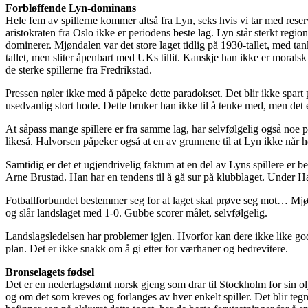
Forbløffende Lyn-dominans
Hele fem av spillerne kommer altså fra Lyn, seks hvis vi tar med rese
aristokraten fra Oslo ikke er periodens beste lag. Lyn står sterkt reg
dominerer. Mjøndalen var det store laget tidlig på 1930-tallet, med
tallet, men sliter åpenbart med UKs tillit. Kanskje han ikke er moralsk
de sterke spillerne fra Fredrikstad.
Pressen nøler ikke med å påpeke dette paradokset. Det blir ikke spart 
usedvanlig stort hode. Dette bruker han ikke til å tenke med, men det
At såpass mange spillere er fra samme lag, har selvfølgelig også noe po
likeså. Halvorsen påpeker også at en av grunnene til at Lyn ikke når h
Samtidig er det et ugjendrivelig faktum at en del av Lyns spillere er 
Arne Brustad. Han har en tendens til å gå sur på klubblaget. Under Ha
Fotballforbundet bestemmer seg for at laget skal prøve seg mot… Mjønd
og slår landslaget med 1-0. Gubbe scorer målet, selvfølgelig.
Landslagsledelsen har problemer igjen. Hvorfor kan dere ikke like godt
plan. Det er ikke snakk om å gi etter for værhaner og bedrevitere.
Bronselagets fødsel
Det er en nederlagsdømt norsk gjeng som drar til Stockholm for sin o
og om det som kreves og forlanges av hver enkelt spiller. Det blir tegn