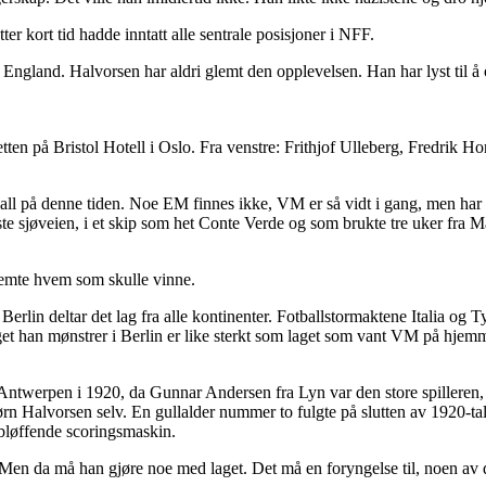
er kort tid hadde inntatt alle sentrale posisjoner i NFF.
gland. Halvorsen har aldri glemt den opplevelsen. Han har lyst til å o
tten på Bristol Hotell i Oslo. Fra venstre: Frithjof Ulleberg, Fredrik H
otball på denne tiden. Noe EM finnes ikke, VM er så vidt i gang, men ha
e sjøveien, i et skip som het Conte Verde og som brukte tre uker fra Ma
estemte hvem som skulle vinne.
 Berlin deltar det lag fra alle kontinenter. Fotballstormaktene Italia og 
aget han mønstrer i Berlin er like sterkt som laget som vant VM på hjemm
 i Antwerpen i 1920, da Gunnar Andersen fra Lyn var den store spillere
n Halvorsen selv. En gullalder nummer to fulgte på slutten av 1920-tal
bløffende scoringsmaskin.
 da må han gjøre noe med laget. Det må en foryngelse til, noen av de g