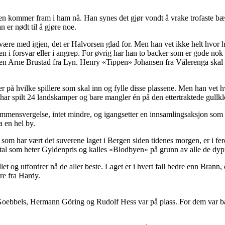
en kommer fram i ham nå. Han synes det gjør vondt å vrake trofaste bæ
 er nødt til å gjøre noe.
 være med igjen, det er Halvorsen glad for. Men han vet ikke helt hvor 
nten i forsvar eller i angrep. For øvrig har han to backer som er gode 
n Arne Brustad fra Lyn. Henry «Tippen» Johansen fra Vålerenga skal tr
er på hvilke spillere som skal inn og fylle disse plassene. Men han vet 
an har spilt 24 landskamper og bare mangler én på den ettertraktede gullk
sammensvergelse, intet mindre, og igangsetter en innsamlingsaksjon som 
a en hel by.
, som har vært det suverene laget i Bergen siden tidenes morgen, er i fe
tal som heter Gyldenpris og kalles «Blodbyen» på grunn av alle de dy
llet og utfordrer nå de aller beste. Laget er i hvert fall bedre enn Bran
ere fra Hardy.
Goebbels, Hermann Göring og Rudolf Hess var på plass. For dem var ba