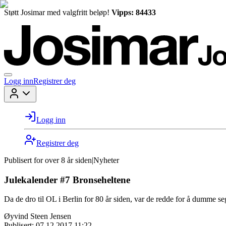
Støtt Josimar med valgfritt beløp!
Vipps: 84433
Logg inn
Registrer deg
Logg inn
Registrer deg
Publisert for
over 8 år siden
|
Nyheter
Julekalender #7 Bronseheltene
Da de dro til OL i Berlin for 80 år siden, var de redde for å dumme seg
Øyvind Steen Jensen
Publisert:
07.12.2017 11:22