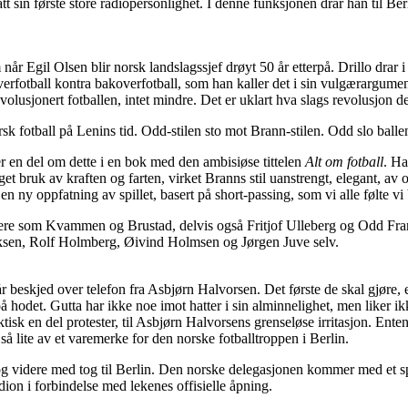
tt sin første store radiopersonlighet. I denne funksjonen drar han til B
m når Egil Olsen blir norsk landslagssjef drøyt 50 år etterpå. Drillo drar
verfotball kontra bakoverfotball, som han kaller det i sin vulgærargumen
r revolusjonert fotballen, intet mindre. Det er uklart hva slags revolusjon
 fotball på Lenins tid. Odd-stilen sto mot Brann-stilen. Odd slo ballen
iver en del om dette i en bok med den ambisiøse tittelen
Alt om fotball
. Ha
get bruk av kraften og farten, virket Branns stil uanstrengt, elegant, av
n en ny oppfatning av spillet, basert på short-passing, som vi alle følte vi
kere som Kvammen og Brustad, delvis også Fritjof Ulleberg og Odd Frantz
riksen, Rolf Holmberg, Øivind Holmsen og Jørgen Juve selv.
beskjed over telefon fra Asbjørn Halvorsen. Det første de skal gjøre, er
tt på hodet. Gutta har ikke noe imot hatter i sin alminnelighet, men liker 
isk en del protester, til Asbjørn Halvorsens grenseløse irritasjon. Enten
 så lite av et varemerke for den norske fotballtroppen i Berlin.
videre med tog til Berlin. Den norske delegasjonen kommer med et spesial
ion i forbindelse med lekenes offisielle åpning.