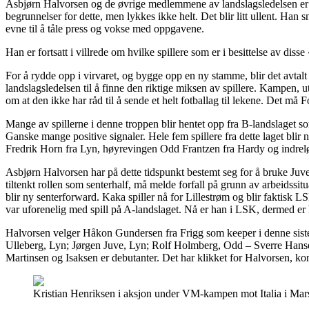
Asbjørn Halvorsen og de øvrige medlemmene av landslagsledelsen er ikk
begrunnelser for dette, men lykkes ikke helt. Det blir litt ullent. H
evne til å tåle press og vokse med oppgavene.
Han er fortsatt i villrede om hvilke spillere som er i besittelse av d
For å rydde opp i virvaret, og bygge opp en ny stamme, blir det avtal
landslagsledelsen til å finne den riktige miksen av spillere. Kampen, u
om at den ikke har råd til å sende et helt fotballag til lekene. Det m
Mange av spillerne i denne troppen blir hentet opp fra B-landslaget so
Ganske mange positive signaler. Hele fem spillere fra dette laget blir
Fredrik Horn fra Lyn, høyrevingen Odd Frantzen fra Hardy og indrel
Asbjørn Halvorsen har på dette tidspunkt bestemt seg for å bruke Juve 
tiltenkt rollen som senterhalf, må melde forfall på grunn av arbeidss
blir ny senterforward. Kaka spiller nå for Lillestrøm og blir faktisk L
var uforenelig med spill på A-landslaget. Nå er han i LSK, dermed er 
Halvorsen velger Håkon Gundersen fra Frigg som keeper i denne sist
Ulleberg, Lyn; Jørgen Juve, Lyn; Rolf Holmberg, Odd – Sverre Hans
Martinsen og Isaksen er debutanter. Det har klikket for Halvorsen, 
Kristian Henriksen i aksjon under VM-kampen mot Italia i Marsei