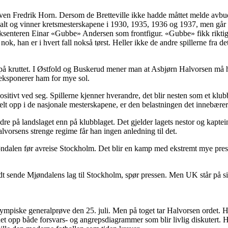
rven Fredrik Horn. Dersom de Bretteville ikke hadde måttet melde avbud,
ionalt og vinner kretsmesterskapene i 1930, 1935, 1936 og 1937, men går 
 tanksenteren Einar «Gubbe» Andersen som frontfigur. «Gubbe» fikk rik
 nok, han er i hvert fall nokså tørst. Heller ikke de andre spillerne fra
på kruttet. I Østfold og Buskerud mener man at Asbjørn Halvorsen må ha 
 eksponerer ham for mye sol.
sitivt ved seg. Spillerne kjenner hverandre, det blir nesten som et klubb
elt opp i de nasjonale mesterskapene, er den belastningen det innebærer
bedre på landslaget enn på klubblaget. Det gjelder lagets nestor og kapt
lvorsens strenge regime får han ingen anledning til det.
alen før avreise Stockholm. Det blir en kamp med ekstremt mye prestisje
 sende Mjøndalens lag til Stockholm, spør pressen. Men UK står på sitt. 
lympiske generalprøve den 25. juli. Men på toget tar Halvorsen ordet. 
et opp både forsvars- og angrepsdiagrammer som blir livlig diskutert. Han