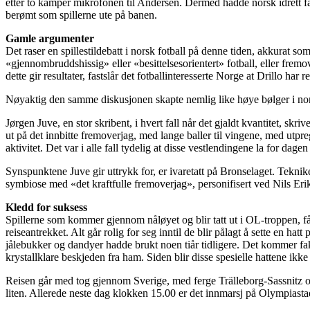
etter to kamper mikrofonen til Andersen. Dermed hadde norsk idrett få
berømt som spillerne ute på banen.
Gamle argumenter
Det raser en spillestildebatt i norsk fotball på denne tiden, akkurat so
«gjennombruddshissig» eller «besittelsesorientert» fotball, eller fremo
dette gir resultater, fastslår det fotballinteresserte Norge at Drillo ha
Nøyaktig den samme diskusjonen skapte nemlig like høye bølger i norsk
Jørgen Juve, en stor skribent, i hvert fall når det gjaldt kvantitet, skr
ut på det innbitte fremoverjag, med lange baller til vingene, med utpre
aktivitet. Det var i alle fall tydelig at disse vestlendingene la for dage
Synspunktene Juve gir uttrykk for, er ivaretatt på Bronselaget. Tekni
symbiose med «det kraftfulle fremoverjag», personifisert ved Nils E
Kledd for suksess
Spillerne som kommer gjennom nåløyet og blir tatt ut i OL-troppen, får 
reiseantrekket. Alt går rolig for seg inntil de blir pålagt å sette en ha
jålebukker og dandyer hadde brukt noen tiår tidligere. Det kommer fakt
krystallklare beskjeden fra ham. Siden blir disse spesielle hattene ikke
Reisen går med tog gjennom Sverige, med ferge Trälleborg-Sassnitz og 
liten. Allerede neste dag klokken 15.00 er det innmarsj på Olympiastad