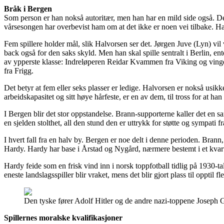
Bråk i Bergen
Som person er han nokså autoritær, men han har en mild side også. D
vårsesongen har overbevist ham om at det ikke er noen vei tilbake. Han
Fem spillere holder mål, slik Halvorsen ser det. Jørgen Juve (Lyn) vil
back også for den saks skyld. Men han skal spille sentralt i Berlin, e
av ypperste klasse: Indreløperen Reidar Kvammen fra Viking og vinge
fra Frigg.
Det betyr at fem eller seks plasser er ledige. Halvorsen er nokså usikk
arbeidskapasitet og sitt høye hårfeste, er en av dem, til tross for at h
I Bergen blir det stor oppstandelse. Brann-supporterne kaller det en 
en sjelden stolthet, all den stund den er uttrykk for støtte og sympati fr
I hvert fall fra en halv by. Bergen er noe delt i denne perioden. Brann
Hardy. Hardy har base i Årstad og Nygård, nærmere bestemt i et kvar
Hardy feide som en frisk vind inn i norsk toppfotball tidlig på 1930-ta
eneste landslagsspiller blir vraket, mens det blir gjort plass til opptil fl
Den tyske fører Adolf Hitler og de andre nazi-toppene Joseph 
Spillernes moralske kvalifikasjoner