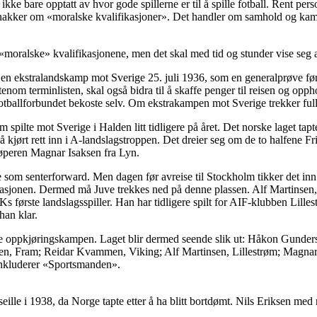
e bare opptatt av hvor gode spillerne er til å spille fotball. Rent pers
an snakker om «moralske kvalifikasjoner». Det handler om samhold og kam
isse «moralske» kvalifikasjonene, men det skal med tid og stunder vise se
t en ekstralandskamp mot Sverige 25. juli 1936, som en generalprøve fø
tenom terminlisten, skal også bidra til å skaffe penger til reisen og op
å Fotballforbundet bekoste selv. Om ekstrakampen mot Sverige trekker ful
m spilte mot Sverige i Halden litt tidligere på året. Det norske laget t
 nå kjørt rett inn i A-landslagstroppen. Det dreier seg om de to halfene
øperen Magnar Isaksen fra Lyn.
som senterforward. Men dagen før avreise til Stockholm tikker det inn e
ituasjonen. Dermed må Juve trekkes ned på denne plassen. Alf Martinsen,
SKs første landslagsspiller. Han har tidligere spilt for AIF-klubben Lill
han klar.
e oppkjøringskampen. Laget blir dermed seende slik ut: Håkon Gunders
en, Fram; Reidar Kvammen, Viking; Alf Martinsen, Lillestrøm; Magnar
konkluderer «Sportsmanden».
lle i 1938, da Norge tapte etter å ha blitt bortdømt. Nils Eriksen med r