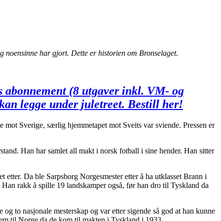
ag noensinne har gjort. Dette er historien om Bronselaget.
års abonnement (8 utgaver inkl. VM- og
an legge under juletreet. Bestill her!
rte mot Sverige, særlig hjemmetapet mot Sveits var sviende. Pressen er
tand. Han har samlet all makt i norsk fotball i sine hender. Han sitter
et etter. Da ble Sarpsborg Norgesmester etter å ha utklasset Brann i
Han rakk å spille 19 landskamper også, før han dro til Tyskland da
le og to nasjonale mesterskap og var etter sigende så god at han kunne
hjem til Norge da de kom til makten i Tyskland i 1933.