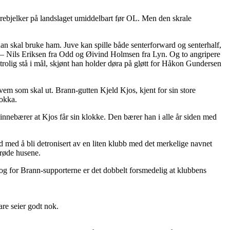
rebjelker på landslaget umiddelbart før OL. Men den skrale
han skal bruke ham. Juve kan spille både senterforward og senterhalf,
nok – Nils Eriksen fra Odd og Øivind Holmsen fra Lyn. Og to angripere
olig stå i mål, skjønt han holder døra på gløtt for Håkon Gundersen
hvem som skal ut. Brann-gutten Kjeld Kjos, kjent for sin store
lokka.
innebærer at Kjos får sin klokke. Den bærer han i alle år siden med
rd med å bli detronisert av en liten klubb med det merkelige navnet
prøde husene.
n, og for Brann-supporterne er det dobbelt forsmedelig at klubbens
re seier godt nok.