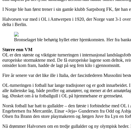
I Norge ble han først trener i sin gamle klubb Sarpsborg FK, før han ett
Halvorsen var med i OL i Antwerpen i 1920, der Norge vant 3-1 over En
delta i Berlin.
Bronselaget ble behørig hyllet etter hjemkomsten. Her fra banke
Større enn VM
OL er den største og viktigste turneringen i internasjonal landslagsf
europeiske stormaktene med. De få europeiske lagene som deltok, reist
omsider kom fram, hadde de lagt på seg fem kilo i gjennomsnitt.
Fire år senere var det like ille i Italia, der fascistlederen Mussolini b
OL-turneringen i fotball har lange tradisjoner og er godt innarbeidet. I
alle italienske lag, både proffer og amatører, og mener at det amatørl
lag. Ønsket om å ta fotballgull i OL på hjemmebane er grenseløst.
Norsk fotball har hatt to gullaldre – den første i forbindelse med OL
Engebretsen fra Mercantile, Einar «Jeja» Gundersen fra Odd og Asbjør
Olsen fra Brann den store playmakeren og Jørgen Juve fra Lyn en for
Nå drømmer Halvorsen om en tredje gullalder og ny olympisk heder. Men