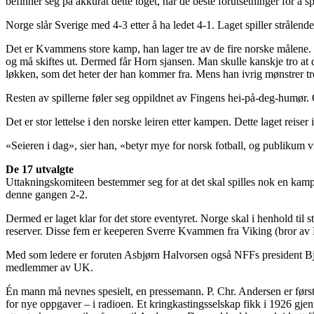
befinner seg på akkurat dette toget, har de beste forutsetninger for å 
Norge slår Sverige med 4-3 etter å ha ledet 4-1. Laget spiller strålende
Det er Kvammens store kamp, han lager tre av de fire norske målene. De
og må skiftes ut. Dermed får Horn sjansen. Man skulle kanskje tro a
løkken, som det heter der han kommer fra. Mens han ivrig mønstrer tr
Resten av spillerne føler seg oppildnet av Fingens hei-på-deg-humør. O
Det er stor lettelse i den norske leiren etter kampen. Dette laget reise
«Seieren i dag», sier han, «betyr mye for norsk fotball, og publikum vi
De 17 utvalgte
Uttakningskomiteen bestemmer seg for at det skal spilles nok en kam
denne gangen 2-2.
Dermed er laget klar for det store eventyret. Norge skal i henhold ti
reserver. Disse fem er keeperen Sverre Kvammen fra Viking (bror av
Med som ledere er foruten Asbjørn Halvorsen også NFFs president B
medlemmer av UK.
Én mann må nevnes spesielt, en pressemann. P. Chr. Andersen er først o
for nye oppgaver – i radioen. Et kringkastingsselskap fikk i 1926 gj