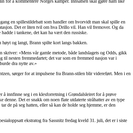
erlin for å kommentere Norges kamper. Innsatsen skal gjøre ham like
 i gang en spillestildebatt som handler om hvorvidt man skal spille en
tasjon. Det er liten tvil om hva Drillo vil. Han vil fremover. Og da
 de hadde i tankene, det kan ha vært den russiske.
 høyt og langt, Brann spilte kort langs bakken.
n skriver: «Mens vår gamle metode, både landslagets og Odds, gikk
 og til nesten fremmedartet; det var som en fremmed nasjon var i
 burde dra nytte av.»
en, sørger for at impulsene fra Brann-stilen blir videreført. Men i en
 å innfinne seg i en klesforretning i Grøndalsleiret for å prøve
ikke denne. Det er snakk om noen flate utdaterte stråhatter av en type
 tar de på seg hatten, eller så kan de holde seg hjemme, er den
oppsatt ekstratog fra Sassnitz fredag kveld 31. juli, det er i siste