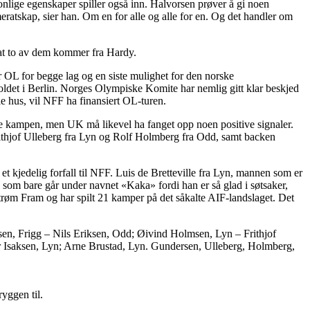
onlige egenskaper spiller også inn. Halvorsen prøver å gi noen
eratskap, sier han. Om en for alle og alle for en. Og det handler om
g at to av dem kommer fra Hardy.
r OL for begge lag og en siste mulighet for den norske
pholdet i Berlin. Norges Olympiske Komite har nemlig gitt klar beskjed
le hus, vil NFF ha finansiert OL-turen.
apte kampen, men UK må likevel ha fanget opp noen positive signaler.
 Frithjof Ulleberg fra Lyn og Rolf Holmberg fra Odd, samt backen
t kjedelig forfall til NFF. Luis de Bretteville fra Lyn, mannen som er
 som bare går under navnet «Kaka» fordi han er så glad i søtsaker,
estrøm Fram og har spilt 21 kamper på det såkalte AIF-landslaget. Det
en, Frigg – Nils Eriksen, Odd; Øivind Holmsen, Lyn – Frithjof
 Isaksen, Lyn; Arne Brustad, Lyn. Gundersen, Ulleberg, Holmberg,
yggen til.