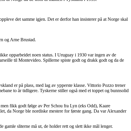
ppleve det samme igjen. Det er derfor han insisterer på at Norge skal
orn og Arne Brustad.
r ikke opparbeidet noen status. I Uruguay i 1930 var ingen av de
rseille til Montevideo. Spillerne spiste godt og drakk godt og da de
Tyskland er på plass, med lag av ypperste klasse. Vittorio Pozzo trener
ebane to år tidligere. Tyskerne stiller også med et toppet og bunnsolid
n, men fikk godt følge av Per Schou fra Lyn (eks Odd), Kaare
let, da Norge ble nordiske mestere for første gang. Da var Alexander
amle sliterne må ut, de holder rett og slett ikke mål lenger.