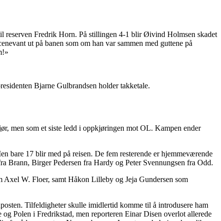
til reserven Fredrik Horn. På stillingen 4-1 blir Øivind Holmsen skadet
r scenevant ut på banen som om han var sammen med guttene på
m!»
llpresidenten Bjarne Gulbrandsen holder takketale.
gjør, men som et siste ledd i oppkjøringen mot OL. Kampen ender
n. Men bare 17 blir med på reisen. De fem resterende er hjemmeværende
fra Brann, Birger Pedersen fra Hardy og Peter Svennungsen fra Odd.
m Axel W. Floer, samt Håkon Lilleby og Jeja Gundersen som
posten. Tilfeldigheter skulle imidlertid komme til å introdusere ham
og Polen i Fredrikstad, men reporteren Einar Disen overlot allerede