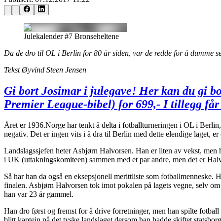
Julekalender #7 Bronseheltene
Da de dro til OL i Berlin for 80 år siden, var de redde for å dumme se
Tekst Øyvind Steen Jensen
Gi bort Josimar i julegave! Her kan du gi bo
Premier League-bibel) for 699,- I tillegg få
Året er 1936.Norge har tenkt å delta i fotballturneringen i OL i Berli
negativ. Det er ingen vits i å dra til Berlin med dette elendige laget, e
Landslagssjefen heter Asbjørn Halvorsen. Han er liten av vekst, men har
i UK (uttakningskomiteen) sammen med et par andre, men det er Halvor
Så har han da også en eksepsjonell merittliste som fotballmenneske. Ha
finalen. Asbjørn Halvorsen tok imot pokalen på lagets vegne, selv om
han var 23 år gammel.
Han dro først og fremst for å drive forretninger, men han spilte fotb
blitt kaptein på det tyske landslaget dersom han hadde skiftet statsbor