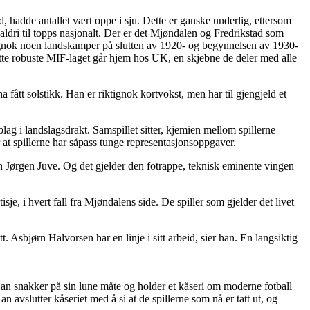
 hadde antallet vært oppe i sju. Dette er ganske underlig, ettersom
aldri til topps nasjonalt. Der er det Mjøndalen og Fredrikstad som
tignok noen landskamper på slutten av 1920- og begynnelsen av 1930-
 dette robuste MIF-laget går hjem hos UK, en skjebne de deler med alle
fått solstikk. Han er riktignok kortvokst, men har til gjengjeld et
lag i landslagsdrakt. Samspillet sitter, kjemien mellom spillerne
 at spillerne har såpass tunge representasjonsoppgaver.
ein Jørgen Juve. Og det gjelder den fotrappe, teknisk eminente vingen
, i hvert fall fra Mjøndalens side. De spiller som gjelder det livet
Asbjørn Halvorsen har en linje i sitt arbeid, sier han. En langsiktig
Han snakker på sin lune måte og holder et kåseri om moderne fotball
 avslutter kåseriet med å si at de spillerne som nå er tatt ut, og