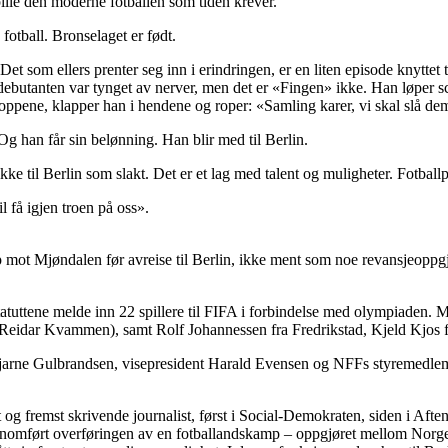
spille den moderne fotballen som tiden krever.
 fotball. Bronselaget er født.
t som ellers prenter seg inn i erindringen, er en liten episode knyttet 
t debutanten var tynget av nerver, men det er «Fingen» ikke. Han løpe
oppene, klapper han i hendene og roper: «Samling karer, vi skal slå de
g han får sin belønning. Han blir med til Berlin.
r ikke til Berlin som slakt. Det er et lag med talent og muligheter. Fotba
l få igjen troen på oss».
p mot Mjøndalen før avreise til Berlin, ikke ment som noe revansjeopp
l statuttene melde inn 22 spillere til FIFA i forbindelse med olympiade
 Reidar Kvammen), samt Rolf Johannessen fra Fredrikstad, Kjeld Kjos 
jarne Gulbrandsen, visepresident Harald Evensen og NFFs styremedle
g fremst skrivende journalist, først i Social-Demokraten, siden i Aften
ennomført overføringen av en fotballandskamp – oppgjøret mellom Norge 