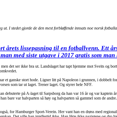
g ut. I stedet gjorde de den mest forbløffende innsats noe norsk fotball
rt årets lissepasning til en fotballvenn. Ett 
r man med siste utgave i 2017 gratis som man k
n, men det ser ikke bra ut. Landslaget har tapt hjemme mot Sveits og bo
r omkvedet.
 et ganske stort hode. Ligner litt på Napoleon i grunnen, i dobbelt fors
sen som tar ut laget. Trener laget. Og styrer hele NFF.
n debuterte på A-laget til Sarpsborg da han var 16 år og var kaptein år
 han bare var halvparten så høy og halvparten så gammel som de andre. 
all også, for Hamburger Sport-Verein. Her vant han en drøss med regiona
gerskap. Det ville han imidlertid ikke. Han likte ikke nazistene og dro 