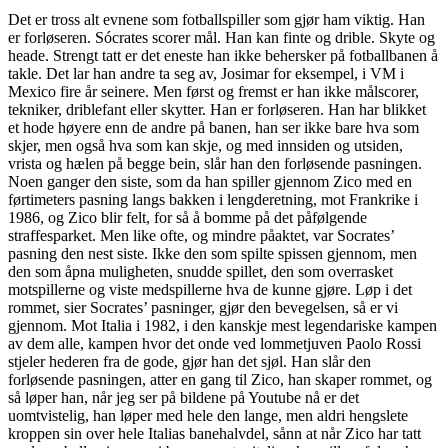
Det er tross alt evnene som fotballspiller som gjør ham viktig. Han
er forløseren. Sócrates scorer mål. Han kan finte og drible. Skyte og
heade. Strengt tatt er det eneste han ikke behersker på fotballbanen å
takle. Det lar han andre ta seg av, Josimar for eksempel, i VM i
Mexico fire år seinere. Men først og fremst er han ikke målscorer,
tekniker, driblefant eller skytter. Han er forløseren. Han har blikket
et hode høyere enn de andre på banen, han ser ikke bare hva som
skjer, men også hva som kan skje, og med innsiden og utsiden,
vrista og hælen på begge bein, slår han den forløsende pasningen.
Noen ganger den siste, som da han spiller gjennom Zico med en
førtimeters pasning langs bakken i lengderetning, mot Frankrike i
1986, og Zico blir felt, for så å bomme på det påfølgende
straffesparket. Men like ofte, og mindre påaktet, var Socrates’
pasning den nest siste. Ikke den som spilte spissen gjennom, men
den som åpna muligheten, snudde spillet, den som overrasket
motspillerne og viste medspillerne hva de kunne gjøre. Løp i det
rommet, sier Socrates’ pasninger, gjør den bevegelsen, så er vi
gjennom. Mot Italia i 1982, i den kanskje mest legendariske kampen
av dem alle, kampen hvor det onde ved lommetjuven Paolo Rossi
stjeler hederen fra de gode, gjør han det sjøl. Han slår den
forløsende pasningen, atter en gang til Zico, han skaper rommet, og
så løper han, når jeg ser på bildene på Youtube nå er det
uomtvistelig, han løper med hele den lange, men aldri hengslete
kroppen sin over hele Italias banehalvdel, sånn at når Zico har tatt