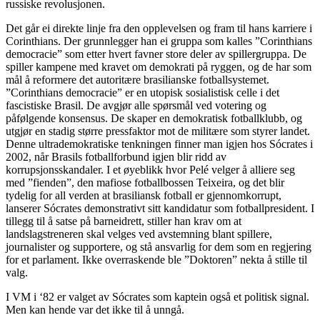
russiske revolusjonen.
Det går ei direkte linje fra den opplevelsen og fram til hans karriere i
Corinthians. Der grunnlegger han ei gruppa som kalles ”Corinthians
democracie” som etter hvert favner store deler av spillergruppa. De
spiller kampene med kravet om demokrati på ryggen, og de har som
mål å reformere det autoritære brasilianske fotballsystemet.
”Corinthians democracie” er en utopisk sosialistisk celle i det
fascistiske Brasil. De avgjør alle spørsmål ved votering og
påfølgende konsensus. De skaper en demokratisk fotballklubb, og
utgjør en stadig større pressfaktor mot de militære som styrer landet.
Denne ultrademokratiske tenkningen finner man igjen hos Sócrates i
2002, når Brasils fotballforbund igjen blir ridd av
korrupsjonsskandaler. I et øyeblikk hvor Pelé velger å alliere seg
med ”fienden”, den mafiose fotballbossen Teixeira, og det blir
tydelig for all verden at brasiliansk fotball er gjennomkorrupt,
lanserer Sócrates demonstrativt sitt kandidatur som fotballpresident. I
tillegg til å satse på barneidrett, stiller han krav om at
landslagstreneren skal velges ved avstemning blant spillere,
journalister og supportere, og stå ansvarlig for dem som en regjering
for et parlament. Ikke overraskende ble ”Doktoren” nekta å stille til
valg.
I VM i ‘82 er valget av Sócrates som kaptein også et politisk signal.
Men kan hende var det ikke til å unngå.