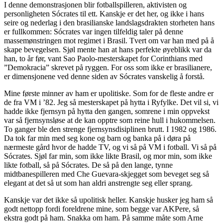
I denne demonstrasjonen blir fotballspilleren, aktivisten og
personligheten Sócrates til ett. Kanskje er det her, og ikke i hans
seire og nederlag i den brasilianske landslagsdrakten storheten hans
er fullkommen: Sócrates var ingen tilfeldig taler på denne
massemønstringen mot regimet i Brasil. Tvert om var han med på å
skape bevegelsen. Sjøl mente han at hans perfekte øyeblikk var da
han, to år før, vant Sao Paolo-mesterskapet for Corinthians med
”Demokracia” skrevet på ryggen. For oss som ikke er brasilianere,
er dimensjonene ved denne siden av Sócrates vanskelig å forstå.
Mine første minner av ham er upolitiske. Som for de fleste andre er
de fra VM i ’82. Jeg så mesterskapet på hytta i Ryfylke. Det vil si, vi
hadde ikke fjernsyn på hytta den gangen, somrene i min oppvekst
var så fjernsynsløse at de kan opptre som reine hull i hukommelsen.
To ganger ble den strenge fjernsynsdisiplinen brutt. I 1982 og 1986.
Da tok far min med seg kone og barn og banka på i døra på
nærmeste gård hvor de hadde TV, og vi så på VM i fotball. Vi så på
Sócrates. Sjøl far min, som ikke likte Brasil, og mor min, som ikke
likte fotball, så på Sócrates. De så på den lange, tynne
midtbanespilleren med Che Guevara-skjegget som beveget seg så
elegant at det så ut som han aldri anstrengte seg eller sprang.
Kanskje var det ikke så upolitisk heller. Kanskje husker jeg ham så
godt nettopp fordi foreldrene mine, som begge var AKPere, så
ekstra godt på ham. Snakka om ham. På samme måte som Arne