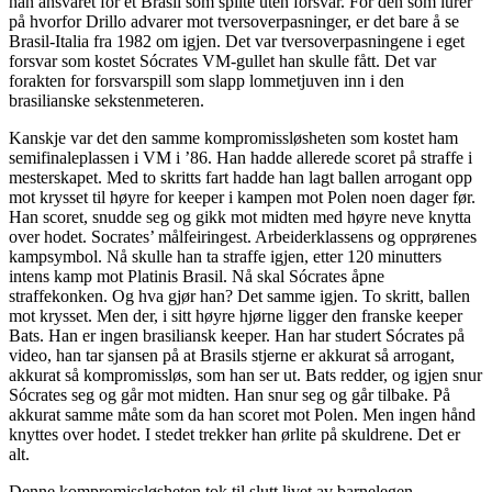
han ansvaret for et Brasil som spilte uten forsvar. For den som lurer
på hvorfor Drillo advarer mot tversoverpasninger, er det bare å se
Brasil-Italia fra 1982 om igjen. Det var tversoverpasningene i eget
forsvar som kostet Sócrates VM-gullet han skulle fått. Det var
forakten for forsvarspill som slapp lommetjuven inn i den
brasilianske sekstenmeteren.
Kanskje var det den samme kompromissløsheten som kostet ham
semifinaleplassen i VM i ’86. Han hadde allerede scoret på straffe i
mesterskapet. Med to skritts fart hadde han lagt ballen arrogant opp
mot krysset til høyre for keeper i kampen mot Polen noen dager før.
Han scoret, snudde seg og gikk mot midten med høyre neve knytta
over hodet. Socrates’ målfeiringest. Arbeiderklassens og opprørenes
kampsymbol. Nå skulle han ta straffe igjen, etter 120 minutters
intens kamp mot Platinis Brasil. Nå skal Sócrates åpne
straffekonken. Og hva gjør han? Det samme igjen. To skritt, ballen
mot krysset. Men der, i sitt høyre hjørne ligger den franske keeper
Bats. Han er ingen brasiliansk keeper. Han har studert Sócrates på
video, han tar sjansen på at Brasils stjerne er akkurat så arrogant,
akkurat så kompromissløs, som han ser ut. Bats redder, og igjen snur
Sócrates seg og går mot midten. Han snur seg og går tilbake. På
akkurat samme måte som da han scoret mot Polen. Men ingen hånd
knyttes over hodet. I stedet trekker han ørlite på skuldrene. Det er
alt.
Denne kompromissløsheten tok til slutt livet av barnelegen,