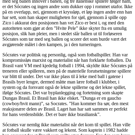
med seg ballen innover i banen, og tre italienske spillere følger ham,
er det Sócrates og ingen andre som dukker opp i rommet utafor. Ikke
på en overlapp, nei, gjennom et kryssløp, et løp ingen andre enn han
har sett, som han skaper muligheten for sjøl, gjennom å spille opp
Zico i akkurat den posisjonen han vet Zico er best i, og med den
autoriteten som gjør at den ”Hvite Pele” ikke skyter fra en umulig
posisjon, slik han pleier, men i stedet slår ballen ut til forløseren
Sócrates som tar med seg ballen og scorer det som burde vært det
avgjørende målet i den kampen, ja i den turneringen.
Sócrates var politisk og personlig, også som fotballspiller. Han var
kompromissløs marxist og materialist når han forklarte fotballen. Da
Brasil vant VM med kjedelig fotball i 1994, skyldte ikke Sócrates på
treneren eller spilleren, men på de materielle forutsetningene spillere
var blitt til under. Det var ikke plass til å leke med ball i gatene i
Brasils byer lengre, dermed måtte man lære fotball i klubber, i
system og da forsvant også de lekne spillerne og det lekne spillet,
ifølge Sócrates. Det var byplanlegging og fortetning som skapte
Dungas Brasil. Et Brasil han ikke elsket. ”Dunga er en gaucho
(cowboy/hvit mann)”, sa Socrates. ”Han kommer fra sør, den mest
reaksjonære delen av Brasil. Laget han har satt sammen er perfekt
for hans verdensbilde. Det er bare ikke brasiliansk”.
Sócrates var nemlig ikke materialist når det kom til spillet. Han ville
at fotball skulle være vakkert og lekent. Som kaptein i 1982 hadde