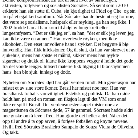
aktivisten, forløseren og sosialisten Socrates. Så seint som i 2010
erklærte han sin støtte til Cuba, sin kjærlighet til Fidel og Che, og sin
tro på et egalitært samfunn. Når Sócrates hadde bestemt seg for noe,
det være seg sosialisme, hælspark eller røyking, ga han seg ikke. I
2002 trodde han at han kom til å dø av lungekreft eller
lungeemfysem. ”Det er slik jeg er”, sa han, ”det er slik jeg lever, jeg
kan ikke være en annen.” Han overlevde røyken, men ikke
alkoholen. Den etset innvollene hans i stykker. Det begynte å blø
innvendig. Han fikk infeksjoner. Og til slutt, da han var skrevet ut av
sjukehus, mens han spiste et måltid, sikkert mens han røykte
sigaretter og drakk øl, klarte ikke kroppens vegger å holde det gode
fra det vonde lenger. Infisert materie fikk tilgang til blodstrømmen
hans, han ble sjuk, innlagt og døde.
Nyheten om Socrates’ død har gått verden rundt. Min generasjon har
mistet et av sine store ikoner. Brasil har mistet noe mer. Han var
brasiliansk fotballs samvittighet. Estetisk og politisk. Da han døde
holdt han på med en roman, en fiksjon lagt til det VM som ennå
ikke er spilt i Brasil. Det verdensmesterskapet mister noe av
magnetismen da Sócrates døde, 57 år gammel. Sócrates hadde aldri
noe ønske om å leve i fred. Han gjorde det heller aldri. Nå er det
opp til andre å ta opp arven, å forløse fotballen og knytte nevene.
Hvil i fred Sócrates Brasileiro Sampaio de Souza Vieira de Oliveira.
Og takk.