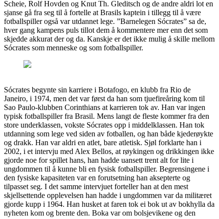
Scheie, Rolf Hovden og Knut Th. Gleditsch og de andre aldri lot en
sjanse gå fra seg til å fortelle at Brasils kaptein i tillegg til å være
fotballspiller også var utdannet lege. ”Barnelegen Sócrates” sa de,
hver gang kampens puls tillot dem å kommentere mer enn det som
skjedde akkurat der og da. Kanskje er det ikke mulig å skille mellom
Sócrates som menneske og som fotballspiller.
Sócrates begynte sin karriere i Botafogo, en klubb fra Rio de
Janeiro, i 1974, men det var først da han som tjuefireåring kom til
Sao Paulo-klubben Corinthians at karrieren tok av. Han var ingen
typisk fotballspiller fra Brasil. Mens langt de fleste kommer fra den
store underklassen, vokste Sócrates opp i middelklassen. Han tok
utdanning som lege ved siden av fotballen, og han både kjederøykte
og drakk. Han var aldri en atlet, bare atletisk. Sjøl forklarte han i
2002, i et intervju med Alex Bellos, at røykingen og drikkingen ikke
gjorde noe for spillet hans, han hadde uansett trent alt for lite i
ungdommen til å kunne bli en fysisk fotballspiller. Begrensingene i
den fysiske kapasiteten var en forutsetning han aksepterte og
tilpasset seg. I det samme intervjuet forteller han at den mest
skjellsettende opplevelsen han hadde i ungdommen var da militæret
gjorde kupp i 1964. Han husket at faren tok ei bok ut av bokhylla da
nyheten kom og brente den. Boka var om bolsjevikene og den