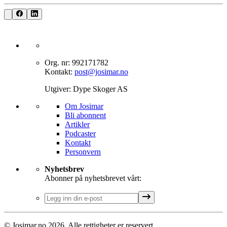
Org. nr: 992171782
Kontakt:
post@josimar.no
Utgiver: Dype Skoger AS
Om J‌osimar ‍ ​‍​‍‌‍
Bli abonnent​​​​‌ ‍ ​‍​‍‌‍ ‌ ​‍‌‍‍‌‌‍‌ ‌‍‍‌‌‍ ‍​‍​‍​ ‍‍​‍​‍‌ ​ ‌‍​‌‌‍ ‍‌‍‍‌‌ ‌​‌ ‍‌​‍ ‍‌‍‍‌‌‍ ​‍​‍​‍ ​​‍​‍‌‍‍​‌ ​‍‌‍‌‌‌‍‌‍​‍​‍​ ‍‍​‍​‍‌‍‍​‌ ‌​‌ ‌​‌ ​​‌ ​ ​ ‍‍​‍ ​‍ ‌‍‌‌‌‍‌​‌‍‍‌‌ ‌​​‍ ‍‌‍‍‌‌‍‌​‌‍​‌‌‍‌ ‌ ​‍‌‍​‌‌‍ ‍‌‍‍‍‌‍​‌‌‍ ‍‌ ​ ‌‍‌‌‌‍ ‍​‍ ‍‌‍​ ‌‍ ‌‍ ‌​‍ ‌‍‍‌‌‍ ‍‌ ‌​‌‍‌‌‌‍ ‍‌ ‌​​‍ ‌‍‌‌‌‍‌​‌‍‍‌‌ ‌​​‍ ‌‍ ‌‌‍ ‌‍‌​‌‍‌‌​ ‌‌ ​​‌ ​‍‌‍‌‌‌ ​ ‌‍‌‌‌‍ ‍‌ ‌​‌‍​‌‌ ‌​‌‍‍‌‌‍ ‌‍ ‍​ ‍ ‌‍‍‌‌‍‌​​ ‌‌‍‌‍‌‍ ‌‍ ‌ ‌​‌‍‌‌‌ ​‍​ ‍ ‌ ‌​‌ ‍‌‌ ​​‌‍‌‌​ ‌‌‍‌‍‌‍ ‌‍ ‌ ‌​‌‍‌‌‌ ​‍​ ‍ ‌ ​​‌‍​‌‌ ‌​‌‍‍​​ ‌‌‍​ ‌‍ ‌‍ ​‌ ‌‌‌‍ ‌‌‍ ‍‌ ​ ​‍‌‌​ ‌‌‌​​‍‌‌ ‌‍‍ ‌‍‌‌‌ ‍‌​‍‌‌​ ​ ‌​‌​​‍‌‌​ ​ ‌​‌​​‍‌‌​ ​‍​ ​‍‌‍​‍​ ‍‌‌‍​ ‌‍‌‍‌‍​ ​ ​‌​ ‌​‌‍​‍‌‍‌‍​ ‍​​ ‌‌‌‍​‍​‍‌‌​ ​‍​ ​‍​‍‌‌​ ‌‌‌​‌​​‍ ‍‌‍​ ‌‍ ‌‍ ​‌ ‌‌‌‍ ‌‌‍ ‍‌​‍‌‌ ‌​‌‍‌‌‌‍ ‌‌ ​ ​‍‌‌​ ‌‌‌​​‍‌‌ ‌‍‍ ‌‍‌‌‌ ‍‌​‍‌‌​ ​ ‌​‌​​‍‌‌​ ​ ‌​‌​​‍‌‌​ ​‍​ ​‍‌‍​‌‌‍‌‍​ ‌‍​ ‌​‌‍‌‌​ ‍‌‌‍‌​‌‍​‍​ ‌ ‌‍​‌​ ‌ ​ ​​​‍‌‌​ ​‍​ ​‍​‍‌‌​ ‌‌‌​‌​​‍ ‍‌‍‍‌‌ ‌​‌‍‌‌‌‍ ‌‌ ​ ​‍‌‌​ ‌‌‌​​‍‌‌ ‌‍‍ ‌‍‌‌‌ ‍‌​‍‌‌​ ​ ‌​‌​​‍‌‌​ ​ ‌​‌​​‍‌‌​ ​‍​ ​‍‌‍‌‌‌‍​‌‌‍‌‌​ ‌‍‌‍​‍‌‍‌‌‌‍‌‌‌‍‌‍‌‍​‍​ ‍​​ ​ ​ ​ ​‍‌‌​ ​‍​ ​‍​‍‌‌​ ‌‌‌​‌​​‍ ‍‌‍ ​‌‍​‌‌‍​‍‌‍‌‌‌‍ ​​ ‌‍​‍‌‍​‌‌ ​ ‌‍‌‌‌‌‌‌‌ ​‍‌‍ ​​ ‌‌‍‍​‌ ‌​‌ ‌​‌ ​​‌ ​ ​‍‌‌​ ​ ‌​​‌​‍‌‌​ ​‍‌​‌‍​‍‌‌​ ​‍‌​‌‍‌‍‌‌‌‍‌​‌‍‍‌‌ ‌​​‍ ‍‌‍‍‌‌‍‌​‌‍​‌‌‍‌ ‌ ​‍‌‍​‌‌‍ ‍‌‍‍‍‌‍​‌‌‍ ‍‌ ​ ‌‍‌‌‌‍ ‍​‍ ‍‌‍​ ‌‍ ‌‍ ‌​‍‌‍‌‍‍‌‌‍‌​​ ‌‌‍‌‍‌‍ ‌‍ ‌ ‌​‌‍‌‌‌ ​‍​‍‌‍‌ ‌​‌ ‍‌‌ ​​‌‍‌‌​ ‌‌‍‌‍‌‍ ‌‍ ‌ ‌​‌‍‌‌‌ ​‍​‍‌‍‌ ​​‌‍​‌‌ ‌​‌‍‍​​ ‌‌‍​ ‌‍ ‌‍ ​‌ ‌‌‌‍ ‌‌‍ ‍‌ ​ ​‍‌‌​ ‌‌‌​​‍‌‌ ‌‍‍ ‌‍‌‌‌ ‍‌​‍‌‌​ ​ ‌​‌​​‍‌‌​ ​ ‌​‌​​‍‌‌​ ​‍​ ​‍‌‍​‍​ ‍‌‌‍​ ‌‍‌‍‌‍​ ​ ​‌​ ‌​‌‍​‍‌‍‌‍​ ‍​​ ‌‌‌‍​‍​‍‌‌​ ​‍​ ​‍​‍‌‌​ ‌‌‌​‌​​‍ ‍‌‍​ ‌‍ ‌‍ ​‌ ‌‌‌‍ ‌‌‍ ‍‌​‍‌‌ ‌​‌‍‌‌‌‍ ‌‌ ​ ​‍‌‌​ ‌‌‌​​‍‌‌ ‌‍‍ ‌‍‌‌‌ ‍‌​‍‌‌​ ​ ‌​‌​​‍‌‌​ ​ ‌​‌​​‍‌‌​ ​‍​ ​‍‌‍​‌‌‍‌‍​ ‌‍​ ‌​‌‍‌‌​ ‍‌‌‍‌​‌‍​‍​ ‌ ‌‍​‌​ ‌ ​ ​​​‍‌‌​ ​‍​ ​‍​‍‌‌​ ‌‌‌​‌​​‍ ‍‌‍‍‌‌ ‌​‌‍‌‌‌‍ ‌‌ ​ ​‍‌‌​ ‌‌‌​​‍‌‌ ‌‍‍ ‌‍‌‌‌ ‍‌​‍‌‌​ ​ ‌​‌​​‍‌‌​ ​ ‌​‌​​‍‌‌​ ​‍​ ​‍‌‍‌‌‌‍​‌‌‍‌‌​ ‌‍‌‍​‍‌‍‌‌‌‍‌‌‌‍‌‍‌‍​‍​ ‍​​ ​ ​ ​ ​‍‌‌​ ​‍​ ​‍​‍‌‌​ ‌‌‌​‌​​‍ ‍‌‍ ​‌‍​‌‌‍​‍‌‍‌‌‌‍ ​​‍‌‍‌ ​​‌‍‌‌‌ ​‍‌ ​ ‌ ​​‌‍‌‌‌‍​ ‌ ‌​‌‍‍‌‌ ‌‍‌‍‌‌​ ‌‌ ​​‌ ‌‌‌‍​‍‌‍ ​‌‍‍‌‌ ​ ‌‍‍​‌‍‌‌‌‍‌​​‍​‍‌ ‌
Artikler
Podcaster
Kontakt
Personvern​​​​‌ ‍ ​‍​‍‌‍ ‌ ​‍‌‍‍‌‌‍‌ ‌‍‍‌‌‍ ‍​‍​‍​ ‍‍​‍​‍‌ ​ ‌‍​‌‌‍ ‍‌‍‍‌‌ ‌​‌ ‍‌​‍ ‍‌‍‍‌‌‍ ​‍​‍​‍ ​​‍​‍‌‍‍​‌ ​‍‌‍‌‌‌‍‌‍​‍​‍​ ‍‍​‍​‍‌‍‍​‌ ‌​‌ ‌​‌ ​​‌ ​ ​ ‍‍​‍ ​‍ ‌‍‌‌‌‍‌​‌‍‍‌‌ ‌​​‍ ‍‌‍‍‌‌‍‌​‌‍​‌‌‍‌ ‌ ​‍‌‍​‌‌‍ ‍‌‍‍‍‌‍​‌‌‍ ‍‌ ​ ‌‍‌‌‌‍ ‍​‍ ‍‌‍​ ‌‍ ‌‍ ‌​‍ ‌‍‍‌‌‍ ‍‌ ‌​‌‍‌‌‌‍ ‍‌ ‌​​‍ ‌‍‌‌‌‍‌​‌‍‍‌‌ ‌​​‍ ‌‍ ‌‌‍ ‌‍‌​‌‍‌‌​ ‌‌ ​​‌ ​‍‌‍‌‌‌ ​ ‌‍‌‌‌‍ ‍‌ ‌​‌‍​‌‌ ‌​‌‍‍‌‌‍ ‌‍ ‍​ ‍ ‌‍‍‌‌‍‌​​ ‌‌‍‌‍‌‍ ‌‍ ‌ ‌​‌‍‌‌‌ ​‍​ ‍ ‌ ‌​‌ ‍‌‌ ​​‌‍‌‌​ ‌‌‍‌‍‌‍ ‌‍ ‌ ‌​‌‍‌‌‌ ​‍​ ‍ ‌ ​​‌‍​‌‌ ‌​‌‍‍​​ ‌‌‍​ ‌‍ ‌‍ ​‌ ‌‌‌‍ ‌‌‍ ‍‌ ​ ​‍‌‌​ ‌‌‌​​‍‌‌ ‌‍‍ ‌‍‌‌‌ ‍‌​‍‌‌​ ​ ‌​‌​​‍‌‌​ ​ ‌​‌​​‍‌‌​ ​‍​ ​‍‌‍​‍​ ‍‌‌‍​ ‌‍‌‍‌‍​ ​ ​‌​ ‌​‌‍​‍‌‍‌‍​ ‍​​ ‌‌‌‍​‍​‍‌‌​ ​‍​ ​‍​‍‌‌​ ‌‌‌​‌​​‍ ‍‌‍​ ‌‍ ‌‍ ​‌ ‌‌‌‍ ‌‌‍ ‍‌​‍‌‌ ‌​‌‍‌‌‌‍ ‌‌ ​ ​‍‌‌​ ‌‌‌​​‍‌‌ ‌‍‍ ‌‍‌‌‌ ‍‌​‍‌‌​ ​ ‌​‌​​‍‌‌​ ​ ‌​‌​​‍‌‌​ ​‍​ ​‍‌‍​‌‌‍‌‍​ ‌‍​ ‌​‌‍‌‌​ ‍‌‌‍‌​‌‍​‍​ ‌ ‌‍​‌​ ‌ ​ ​​​‍‌‌​ ​‍​ ​‍​‍‌‌​ ‌‌‌​‌​​‍ ‍‌‍‍‌‌ ‌​‌‍‌‌‌‍ ‌‌ ​ ​‍‌‌​ ‌‌‌​​‍‌‌ ‌‍‍ ‌‍‌‌‌ ‍‌​‍‌‌​ ​ ‌​‌​​‍‌‌​ ​ ‌​‌​​‍‌‌​ ​‍​ ​‍​ ‌‌‌‍​ ‌‍‌​​ ​‍​ ‍‌​ ​‍​ ​‌‌‍‌​​ ‌‍‌‍‌‌​ ‌‌​ ‌‍​‍‌‌​ ​‍​ ​‍​‍‌‌​ ‌‌‌​‌​​‍ ‍‌‍ ​‌‍​‌‌‍​‍‌‍‌‌‌‍ ​​ ‌‍​‍‌‍​‌‌ ​ ‌‍‌‌‌‌‌‌‌ ​‍‌‍ ​​ ‌‌‍‍​‌ ‌​‌ ‌​‌ ​​‌ ​ ​‍‌‌​ ​ ‌​​‌​‍‌‌​ ​‍‌​‌‍​‍‌‌​ ​‍‌​‌‍‌‍‌‌‌‍‌​‌‍‍‌‌ ‌​​‍ ‍‌‍‍‌‌‍‌​‌‍​‌‌‍‌ ‌ ​‍‌‍​‌‌‍ ‍‌‍‍‍‌‍​‌‌‍ ‍‌ ​ ‌‍‌‌‌‍ ‍​‍ ‍‌‍​ ‌‍ ‌‍ ‌​‍‌‍‌‍‍‌‌‍‌​​ ‌‌‍‌‍‌‍ ‌‍ ‌ ‌​‌‍‌‌‌ ​‍​‍‌‍‌ ‌​‌ ‍‌‌ ​​‌‍‌‌​ ‌‌‍‌‍‌‍ ‌‍ ‌ ‌​‌‍‌‌‌ ​‍​‍‌‍‌ ​​‌‍​‌‌ ‌​‌‍‍​​ ‌‌‍​ ‌‍ ‌‍ ​‌ ‌‌‌‍ ‌‌‍ ‍‌ ​ ​‍‌‌​ ‌‌‌​​‍‌‌ ‌‍‍ ‌‍‌‌‌ ‍‌​‍‌‌​ ​ ‌​‌​​‍‌‌​ ​ ‌​‌​​‍‌‌​ ​‍​ ​‍‌‍​‍​ ‍‌‌‍​ ‌‍‌‍‌‍​ ​ ​‌​ ‌​‌‍​‍‌‍‌‍​ ‍​​ ‌‌‌‍​‍​‍‌‌​ ​‍​ ​‍​‍‌‌​ ‌‌‌​‌​​‍ ‍‌‍​ ‌‍ ‌‍ ​‌ ‌‌‌‍ ‌‌‍ ‍‌​‍‌‌ ‌​‌‍‌‌‌‍ ‌‌ ​ ​‍‌‌​ ‌‌‌​​‍‌‌ ‌‍‍ ‌‍‌‌‌ ‍‌​‍‌‌​ ​ ‌​‌​​‍‌‌​ ​ ‌​‌​​‍‌‌​ ​‍​ ​‍‌‍​‌‌‍‌‍​ ‌‍​ ‌​‌‍‌‌​ ‍‌‌‍‌​‌‍​‍​ ‌ ‌‍​‌​ ‌ ​ ​​​‍‌‌​ ​‍​ ​‍​‍‌‌​ ‌‌‌​‌​​‍ ‍‌‍‍‌‌ ‌​‌‍‌‌‌‍ ‌‌ ​ ​‍‌‌​ ‌‌‌​​‍‌‌ ‌‍‍ ‌‍‌‌‌ ‍‌​‍‌‌​ ​ ‌​‌​​‍‌‌​ ​ ‌​‌​​‍‌‌​ ​‍​ ​‍​ ‌‌‌‍​ ‌‍‌​​ ​‍​ ‍‌​ ​‍​ ​‌‌‍‌​​ ‌‍‌‍‌‌​ ‌‌​ ‌‍​‍‌‌​ ​‍​ ​‍​‍‌‌​ ‌‌‌​‌​​‍ ‍‌‍ ​‌‍​‌‌‍​‍‌‍‌‌‌‍ ​​‍‌‍‌ ​​‌‍‌‌‌ ​‍‌ ​ ‌ ​​‌‍‌‌‌‍​ ‌ ‌​‌‍‍‌‌ ‌‍‌‍‌‌​ ‌‌ ​​‌ ‌‌‌‍​‍‌‍ ​‌‍‍‌‌ ​ ‌‍‍​‌‍‌‌‌‍‌​​‍​‍‌ ‌
Nyhetsbrev
Abonner på nyhetsbrevet vårt:
© Josimar.no
2026
. Alle rettigheter er reservert.