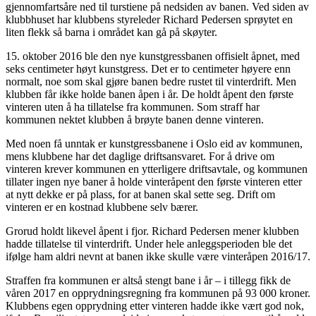
gjennomfartsåre ned til turstiene på nedsiden av banen. Ved siden av
klubbhuset har klubbens styreleder Richard Pedersen sprøytet en
liten flekk så barna i området kan gå på skøyter.
15. oktober 2016 ble den nye kunstgressbanen offisielt åpnet, med
seks centimeter høyt kunstgress. Det er to centimeter høyere enn
normalt, noe som skal gjøre banen bedre rustet til vinterdrift. Men
klubben får ikke holde banen åpen i år. De holdt åpent den første
vinteren uten å ha tillatelse fra kommunen. Som straff har
kommunen nektet klubben å brøyte banen denne vinteren.
Med noen få unntak er kunstgressbanene i Oslo eid av kommunen,
mens klubbene har det daglige driftsansvaret. For å drive om
vinteren krever kommunen en ytterligere driftsavtale, og kommunen
tillater ingen nye baner å holde vinteråpent den første vinteren etter
at nytt dekke er på plass, for at banen skal sette seg. Drift om
vinteren er en kostnad klubbene selv bærer.
Grorud holdt likevel åpent i fjor. Richard Pedersen mener klubben
hadde tillatelse til vinterdrift. Under hele anleggsperioden ble det
ifølge ham aldri nevnt at banen ikke skulle være vinteråpen 2016/17.
Straffen fra kommunen er altså stengt bane i år – i tillegg fikk de
våren 2017 en opprydningsregning fra kommunen på 93 000 kroner.
Klubbens egen opprydning etter vinteren hadde ikke vært god nok,