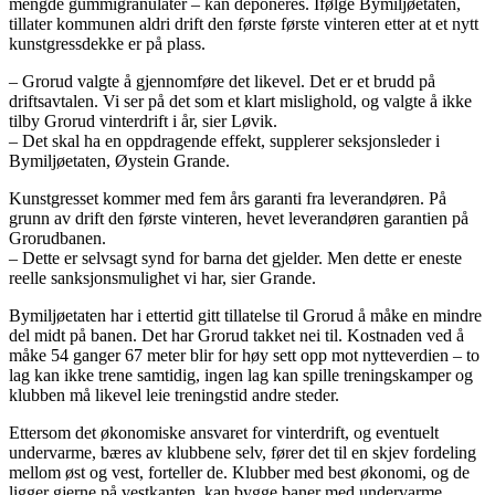
mengde gummigranulater – kan deponeres. Ifølge Bymiljøetaten,
tillater kommunen aldri drift den første første vinteren etter at et nytt
kunstgressdekke er på plass.
– Grorud valgte å gjennomføre det likevel. Det er et brudd på
driftsavtalen. Vi ser på det som et klart mislighold, og valgte å ikke
tilby Grorud vinterdrift i år, sier Løvik.
– Det skal ha en oppdragende effekt, supplerer seksjonsleder i
Bymiljøetaten, Øystein Grande.
Kunstgresset kommer med fem års garanti fra leverandøren. På
grunn av drift den første vinteren, hevet leverandøren garantien på
Grorudbanen.
– Dette er selvsagt synd for barna det gjelder. Men dette er eneste
reelle sanksjonsmulighet vi har, sier Grande.
Bymiljøetaten har i ettertid gitt tillatelse til Grorud å måke en mindre
del midt på banen. Det har Grorud takket nei til. Kostnaden ved å
måke 54 ganger 67 meter blir for høy sett opp mot nytteverdien – to
lag kan ikke trene samtidig, ingen lag kan spille treningskamper og
klubben må likevel leie treningstid andre steder.
Ettersom det økonomiske ansvaret for vinterdrift, og eventuelt
undervarme, bæres av klubbene selv, fører det til en skjev fordeling
mellom øst og vest, forteller de. Klubber med best økonomi, og de
ligger gjerne på vestkanten, kan bygge baner med undervarme.