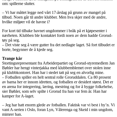
om: spillerne slutter.
– Vi har måttet legge ned vårt 17-årslag på grunn av mangel på
tilbud. Noen går til andre klubber. Men hva skjer med de andre,
hvilke miljøer vil de havne i?
For kort tid tilbake havnet ungdommer i bråk på et kjøpesenter i
nærheten. Klubben ble kontaktet fordi noen av dem hadde Grorud-
tøy på seg.
– Det viste seg å være gutter fra det nedlagte laget. Så fort tilbudet er
borte, begynner de å kjede seg.
Trange kår
Stortingsrepresentant fra Arbeiderpartiet og Grorud-styremedlem Jan
Bøhler har hengt vinterjakka med klubbemblemet over stolen inne
på klubbkontoret. Han har i stedet tatt på seg en alvorlig mine.
– Fotballen spiller en helt sentral rolle Groruddalen. Ca 80 prosent
av barna her er innom idretten, og fotballen er desidert størst. Det er
en arena for integrering, læring, mestring og for å bygge folkehelse,
sier Bøhler, som selv spilte i Grorud fra han var fem år. Han har
kamper for A-laget.
– Jeg har hatt enorm glede av fotballen. Faktisk var vi best i by’n. Vi
vant A-serien i Oslo, foran Lyn, Vålerenga og Skeid i min ungdom,
mimrer han.