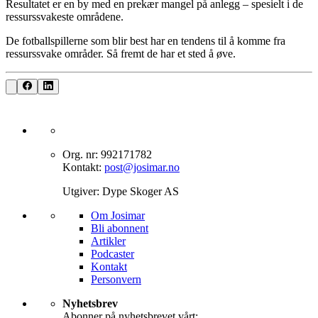
Resultatet er en by med en prekær mangel på anlegg – spesielt i de
ressurssvakeste områdene.
De fotballspillerne som blir best har en tendens til å komme fra
ressurssvake områder. Så fremt de har et sted å øve.
Org. nr: 992171782
Kontakt:
post@josimar.no
Utgiver: Dype Skoger AS
Om J‌osimar ‍ ​‍​‍‌‍
Bli abonnent​​​​‌ ‍ ​‍​‍‌‍ ‌ ​‍‌‍‍‌‌‍‌ ‌‍‍‌‌‍ ‍​‍​‍​ ‍‍​‍​‍‌ ​ ‌‍​‌‌‍ ‍‌‍‍‌‌ ‌​‌ ‍‌​‍ ‍‌‍‍‌‌‍ ​‍​‍​‍ ​​‍​‍‌‍‍​‌ ​‍‌‍‌‌‌‍‌‍​‍​‍​ ‍‍​‍​‍‌‍‍​‌ ‌​‌ ‌​‌ ​​‌ ​ ​ ‍‍​‍ ​‍ ‌‍‌‌‌‍‌​‌‍‍‌‌ ‌​​‍ ‍‌‍‍‌‌‍‌​‌‍​‌‌‍‌ ‌ ​‍‌‍​‌‌‍ ‍‌‍‍‍‌‍​‌‌‍ ‍‌ ​ ‌‍‌‌‌‍ ‍​‍ ‍‌‍​ ‌‍ ‌‍ ‌​‍ ‌‍‍‌‌‍ ‍‌ ‌​‌‍‌‌‌‍ ‍‌ ‌​​‍ ‌‍‌‌‌‍‌​‌‍‍‌‌ ‌​​‍ ‌‍ ‌‌‍ ‌‍‌​‌‍‌‌​ ‌‌ ​​‌ ​‍‌‍‌‌‌ ​ ‌‍‌‌‌‍ ‍‌ ‌​‌‍​‌‌ ‌​‌‍‍‌‌‍ ‌‍ ‍​ ‍ ‌‍‍‌‌‍‌​​ ‌‌‍‌‍‌‍ ‌‍ ‌ ‌​‌‍‌‌‌ ​‍​ ‍ ‌ ‌​‌ ‍‌‌ ​​‌‍‌‌​ ‌‌‍‌‍‌‍ ‌‍ ‌ ‌​‌‍‌‌‌ ​‍​ ‍ ‌ ​​‌‍​‌‌ ‌​‌‍‍​​ ‌‌‍​ ‌‍ ‌‍ ​‌ ‌‌‌‍ ‌‌‍ ‍‌ ​ ​‍‌‌​ ‌‌‌​​‍‌‌ ‌‍‍ ‌‍‌‌‌ ‍‌​‍‌‌​ ​ ‌​‌​​‍‌‌​ ​ ‌​‌​​‍‌‌​ ​‍​ ​‍‌‍​‍​ ‍‌‌‍​ ‌‍‌‍‌‍​ ​ ​‌​ ‌​‌‍​‍‌‍‌‍​ ‍​​ ‌‌‌‍​‍​‍‌‌​ ​‍​ ​‍​‍‌‌​ ‌‌‌​‌​​‍ ‍‌‍​ ‌‍ ‌‍ ​‌ ‌‌‌‍ ‌‌‍ ‍‌​‍‌‌ ‌​‌‍‌‌‌‍ ‌‌ ​ ​‍‌‌​ ‌‌‌​​‍‌‌ ‌‍‍ ‌‍‌‌‌ ‍‌​‍‌‌​ ​ ‌​‌​​‍‌‌​ ​ ‌​‌​​‍‌‌​ ​‍​ ​‍‌‍​‌‌‍‌‍​ ‌‍​ ‌​‌‍‌‌​ ‍‌‌‍‌​‌‍​‍​ ‌ ‌‍​‌​ ‌ ​ ​​​‍‌‌​ ​‍​ ​‍​‍‌‌​ ‌‌‌​‌​​‍ ‍‌‍‍‌‌ ‌​‌‍‌‌‌‍ ‌‌ ​ ​‍‌‌​ ‌‌‌​​‍‌‌ ‌‍‍ ‌‍‌‌‌ ‍‌​‍‌‌​ ​ ‌​‌​​‍‌‌​ ​ ‌​‌​​‍‌‌​ ​‍​ ​‍‌‍‌‌‌‍​‌‌‍‌‌​ ‌‍‌‍​‍‌‍‌‌‌‍‌‌‌‍‌‍‌‍​‍​ ‍​​ ​ ​ ​ ​‍‌‌​ ​‍​ ​‍​‍‌‌​ ‌‌‌​‌​​‍ ‍‌‍ ​‌‍​‌‌‍​‍‌‍‌‌‌‍ ​​ ‌‍​‍‌‍​‌‌ ​ ‌‍‌‌‌‌‌‌‌ ​‍‌‍ ​​ ‌‌‍‍​‌ ‌​‌ ‌​‌ ​​‌ ​ ​‍‌‌​ ​ ‌​​‌​‍‌‌​ ​‍‌​‌‍​‍‌‌​ ​‍‌​‌‍‌‍‌‌‌‍‌​‌‍‍‌‌ ‌​​‍ ‍‌‍‍‌‌‍‌​‌‍​‌‌‍‌ ‌ ​‍‌‍​‌‌‍ ‍‌‍‍‍‌‍​‌‌‍ ‍‌ ​ ‌‍‌‌‌‍ ‍​‍ ‍‌‍​ ‌‍ ‌‍ ‌​‍‌‍‌‍‍‌‌‍‌​​ ‌‌‍‌‍‌‍ ‌‍ ‌ ‌​‌‍‌‌‌ ​‍​‍‌‍‌ ‌​‌ ‍‌‌ ​​‌‍‌‌​ ‌‌‍‌‍‌‍ ‌‍ ‌ ‌​‌‍‌‌‌ ​‍​‍‌‍‌ ​​‌‍​‌‌ ‌​‌‍‍​​ ‌‌‍​ ‌‍ ‌‍ ​‌ ‌‌‌‍ ‌‌‍ ‍‌ ​ ​‍‌‌​ ‌‌‌​​‍‌‌ ‌‍‍ ‌‍‌‌‌ ‍‌​‍‌‌​ ​ ‌​‌​​‍‌‌​ ​ ‌​‌​​‍‌‌​ ​‍​ ​‍‌‍​‍​ ‍‌‌‍​ ‌‍‌‍‌‍​ ​ ​‌​ ‌​‌‍​‍‌‍‌‍​ ‍​​ ‌‌‌‍​‍​‍‌‌​ ​‍​ ​‍​‍‌‌​ ‌‌‌​‌​​‍ ‍‌‍​ ‌‍ ‌‍ ​‌ ‌‌‌‍ ‌‌‍ ‍‌​‍‌‌ ‌​‌‍‌‌‌‍ ‌‌ ​ ​‍‌‌​ ‌‌‌​​‍‌‌ ‌‍‍ ‌‍‌‌‌ ‍‌​‍‌‌​ ​ ‌​‌​​‍‌‌​ ​ ‌​‌​​‍‌‌​ ​‍​ ​‍‌‍​‌‌‍‌‍​ ‌‍​ ‌​‌‍‌‌​ ‍‌‌‍‌​‌‍​‍​ ‌ ‌‍​‌​ ‌ ​ ​​​‍‌‌​ ​‍​ ​‍​‍‌‌​ ‌‌‌​‌​​‍ ‍‌‍‍‌‌ ‌​‌‍‌‌‌‍ ‌‌ ​ ​‍‌‌​ ‌‌‌​​‍‌‌ ‌‍‍ ‌‍‌‌‌ ‍‌​‍‌‌​ ​ ‌​‌​​‍‌‌​ ​ ‌​‌​​‍‌‌​ ​‍​ ​‍‌‍‌‌‌‍​‌‌‍‌‌​ ‌‍‌‍​‍‌‍‌‌‌‍‌‌‌‍‌‍‌‍​‍​ ‍​​ ​ ​ ​ ​‍‌‌​ ​‍​ ​‍​‍‌‌​ ‌‌‌​‌​​‍ ‍‌‍ ​‌‍​‌‌‍​‍‌‍‌‌‌‍ ​​‍‌‍‌ ​​‌‍‌‌‌ ​‍‌ ​ ‌ ​​‌‍‌‌‌‍​ ‌ ‌​‌‍‍‌‌ ‌‍‌‍‌‌​ ‌‌ ​​‌ ‌‌‌‍​‍‌‍ ​‌‍‍‌‌ ​ ‌‍‍​‌‍‌‌‌‍‌​​‍​‍‌ ‌
Artikler
Podcaster
Kontakt
Personvern​​​​‌ ‍ ​‍​‍‌‍ ‌ ​‍‌‍‍‌‌‍‌ ‌‍‍‌‌‍ ‍​‍​‍​ ‍‍​‍​‍‌ ​ ‌‍​‌‌‍ ‍‌‍‍‌‌ ‌​‌ ‍‌​‍ ‍‌‍‍‌‌‍ ​‍​‍​‍ ​​‍​‍‌‍‍​‌ ​‍‌‍‌‌‌‍‌‍​‍​‍​ ‍‍​‍​‍‌‍‍​‌ ‌​‌ ‌​‌ ​​‌ ​ ​ ‍‍​‍ ​‍ ‌‍‌‌‌‍‌​‌‍‍‌‌ ‌​​‍ ‍‌‍‍‌‌‍‌​‌‍​‌‌‍‌ ‌ ​‍‌‍​‌‌‍ ‍‌‍‍‍‌‍​‌‌‍ ‍‌ ​ ‌‍‌‌‌‍ ‍​‍ ‍‌‍​ ‌‍ ‌‍ ‌​‍ ‌‍‍‌‌‍ ‍‌ ‌​‌‍‌‌‌‍ ‍‌ ‌​​‍ ‌‍‌‌‌‍‌​‌‍‍‌‌ ‌​​‍ ‌‍ ‌‌‍ ‌‍‌​‌‍‌‌​ ‌‌ ​​‌ ​‍‌‍‌‌‌ ​ ‌‍‌‌‌‍ ‍‌ ‌​‌‍​‌‌ ‌​‌‍‍‌‌‍ ‌‍ ‍​ ‍ ‌‍‍‌‌‍‌​​ ‌‌‍‌‍‌‍ ‌‍ ‌ ‌​‌‍‌‌‌ ​‍​ ‍ ‌ ‌​‌ ‍‌‌ ​​‌‍‌‌​ ‌‌‍‌‍‌‍ ‌‍ ‌ ‌​‌‍‌‌‌ ​‍​ ‍ ‌ ​​‌‍​‌‌ ‌​‌‍‍​​ ‌‌‍​ ‌‍ ‌‍ ​‌ ‌‌‌‍ ‌‌‍ ‍‌ ​ ​‍‌‌​ ‌‌‌​​‍‌‌ ‌‍‍ ‌‍‌‌‌ ‍‌​‍‌‌​ ​ ‌​‌​​‍‌‌​ ​ ‌​‌​​‍‌‌​ ​‍​ ​‍‌‍​‍​ ‍‌‌‍​ ‌‍‌‍‌‍​ ​ ​‌​ ‌​‌‍​‍‌‍‌‍​ ‍​​ ‌‌‌‍​‍​‍‌‌​ ​‍​ ​‍​‍‌‌​ ‌‌‌​‌​​‍ ‍‌‍​ ‌‍ ‌‍ ​‌ ‌‌‌‍ ‌‌‍ ‍‌​‍‌‌ ‌​‌‍‌‌‌‍ ‌‌ ​ ​‍‌‌​ ‌‌‌​​‍‌‌ ‌‍‍ ‌‍‌‌‌ ‍‌​‍‌‌​ ​ ‌​‌​​‍‌‌​ ​ ‌​‌​​‍‌‌​ ​‍​ ​‍‌‍​‌‌‍‌‍​ ‌‍​ ‌​‌‍‌‌​ ‍‌‌‍‌​‌‍​‍​ ‌ ‌‍​‌​ ‌ ​ ​​​‍‌‌​ ​‍​ ​‍​‍‌‌​ ‌‌‌​‌​​‍ ‍‌‍‍‌‌ ‌​‌‍‌‌‌‍ ‌‌ ​ ​‍‌‌​ ‌‌‌​​‍‌‌ ‌‍‍ ‌‍‌‌‌ ‍‌​‍‌‌​ ​ ‌​‌​​‍‌‌​ ​ ‌​‌​​‍‌‌​ ​‍​ ​‍​ ‌‌‌‍​ ‌‍‌​​ ​‍​ ‍‌​ ​‍​ ​‌‌‍‌​​ ‌‍‌‍‌‌​ ‌‌​ ‌‍​‍‌‌​ ​‍​ ​‍​‍‌‌​ ‌‌‌​‌​​‍ ‍‌‍ ​‌‍​‌‌‍​‍‌‍‌‌‌‍ ​​ ‌‍​‍‌‍​‌‌ ​ ‌‍‌‌‌‌‌‌‌ ​‍‌‍ ​​ ‌‌‍‍​‌ ‌​‌ ‌​‌ ​​‌ ​ ​‍‌‌​ ​ ‌​​‌​‍‌‌​ ​‍‌​‌‍​‍‌‌​ ​‍‌​‌‍‌‍‌‌‌‍‌​‌‍‍‌‌ ‌​​‍ ‍‌‍‍‌‌‍‌​‌‍​‌‌‍‌ ‌ ​‍‌‍​‌‌‍ ‍‌‍‍‍‌‍​‌‌‍ ‍‌ ​ ‌‍‌‌‌‍ ‍​‍ ‍‌‍​ ‌‍ ‌‍ ‌​‍‌‍‌‍‍‌‌‍‌​​ ‌‌‍‌‍‌‍ ‌‍ ‌ ‌​‌‍‌‌‌ ​‍​‍‌‍‌ ‌​‌ ‍‌‌ ​​‌‍‌‌​ ‌‌‍‌‍‌‍ ‌‍ ‌ ‌​‌‍‌‌‌ ​‍​‍‌‍‌ ​​‌‍​‌‌ ‌​‌‍‍​​ ‌‌‍​ ‌‍ ‌‍ ​‌ ‌‌‌‍ ‌‌‍ ‍‌ ​ ​‍‌‌​ ‌‌‌​​‍‌‌ ‌‍‍ ‌‍‌‌‌ ‍‌​‍‌‌​ ​ ‌​‌​​‍‌‌​ ​ ‌​‌​​‍‌‌​ ​‍​ ​‍‌‍​‍​ ‍‌‌‍​ ‌‍‌‍‌‍​ ​ ​‌​ ‌​‌‍​‍‌‍‌‍​ ‍​​ ‌‌‌‍​‍​‍‌‌​ ​‍​ ​‍​‍‌‌​ ‌‌‌​‌​​‍ ‍‌‍​ ‌‍ ‌‍ ​‌ ‌‌‌‍ ‌‌‍ ‍‌​‍‌‌ ‌​‌‍‌‌‌‍ ‌‌ ​ ​‍‌‌​ ‌‌‌​​‍‌‌ ‌‍‍ ‌‍‌‌‌ ‍‌​‍‌‌​ ​ ‌​‌​​‍‌‌​ ​ ‌​‌​​‍‌‌​ ​‍​ ​‍‌‍​‌‌‍‌‍​ ‌‍​ ‌​‌‍‌‌​ ‍‌‌‍‌​‌‍​‍​ ‌ ‌‍​‌​ ‌ ​ ​​​‍‌‌​ ​‍​ ​‍​‍‌‌​ ‌‌‌​‌​​‍ ‍‌‍‍‌‌ ‌​‌‍‌‌‌‍ ‌‌ ​ ​‍‌‌​ ‌‌‌​​‍‌‌ ‌‍‍ ‌‍‌‌‌ ‍‌​‍‌‌​ ​ ‌​‌​​‍‌‌​ ​ ‌​‌​​‍‌‌​ ​‍​ ​‍​ ‌‌‌‍​ ‌‍‌​​ ​‍​ ‍‌​ ​‍​ ​‌‌‍‌​​ ‌‍‌‍‌‌​ ‌‌​ ‌‍​‍‌‌​ ​‍​ ​‍​‍‌‌​ ‌‌‌​‌​​‍ ‍‌‍ ​‌‍​‌‌‍​‍‌‍‌‌‌‍ ​​‍‌‍‌ ​​‌‍‌‌‌ ​‍‌ ​ ‌ ​​‌‍‌‌‌‍​ ‌ ‌​‌‍‍‌‌ ‌‍‌‍‌‌​ ‌‌ ​​‌ ‌‌‌‍​‍‌‍ ​‌‍‍‌‌ ​ ‌‍‍​‌‍‌‌‌‍‌​​‍​‍‌ ‌
Nyhetsbrev
Abonner på nyhetsbrevet vårt: