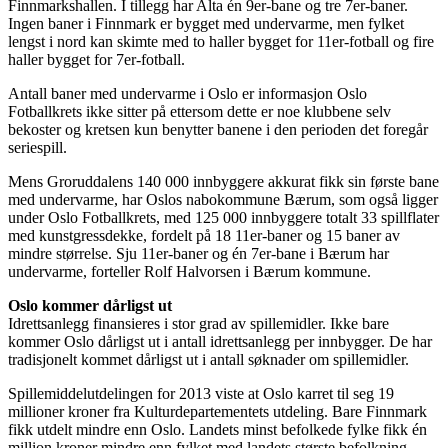
Finnmarkshallen. I tillegg har Alta én 9er-bane og tre 7er-baner.
Ingen baner i Finnmark er bygget med undervarme, men fylket
lengst i nord kan skimte med to haller bygget for 11er-fotball og fire
haller bygget for 7er-fotball.
Antall baner med undervarme i Oslo er informasjon Oslo
Fotballkrets ikke sitter på ettersom dette er noe klubbene selv
bekoster og kretsen kun benytter banene i den perioden det foregår
seriespill.
Mens Groruddalens 140 000 innbyggere akkurat fikk sin første bane
med undervarme, har Oslos nabokommune Bærum, som også ligger
under Oslo Fotballkrets, med 125 000 innbyggere totalt 33 spillflater
med kunstgressdekke, fordelt på 18 11er-baner og 15 baner av
mindre størrelse. Sju 11er-baner og én 7er-bane i Bærum har
undervarme, forteller Rolf Halvorsen i Bærum kommune.
Oslo kommer dårligst ut
Idrettsanlegg finansieres i stor grad av spillemidler. Ikke bare
kommer Oslo dårligst ut i antall idrettsanlegg per innbygger. De har
tradisjonelt kommet dårligst ut i antall søknader om spillemidler.
Spillemiddelutdelingen for 2013 viste at Oslo karret til seg 19
millioner kroner fra Kulturdepartementets utdeling. Bare Finnmark
fikk utdelt mindre enn Oslo. Landets minst befolkede fylke fikk én
million kroner mindre enn fylket med landets største befolkning.