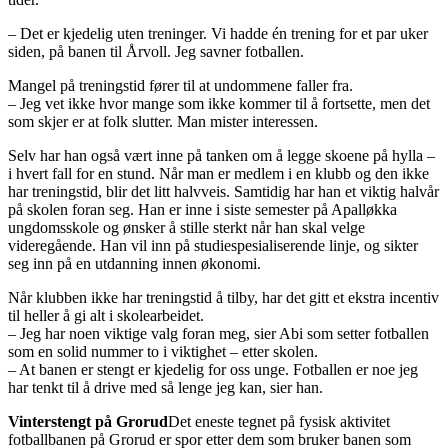
– Det er kjedelig uten treninger. Vi hadde én trening for et par uker
siden, på banen til Årvoll. Jeg savner fotballen.
Mangel på treningstid fører til at undommene faller fra.
– Jeg vet ikke hvor mange som ikke kommer til å fortsette, men det
som skjer er at folk slutter. Man mister interessen.
Selv har han også vært inne på tanken om å legge skoene på hylla –
i hvert fall for en stund. Når man er medlem i en klubb og den ikke
har treningstid, blir det litt halvveis. Samtidig har han et viktig halvår
på skolen foran seg. Han er inne i siste semester på Apalløkka
ungdomsskole og ønsker å stille sterkt når han skal velge
videregående. Han vil inn på studiespesialiserende linje, og sikter
seg inn på en utdanning innen økonomi.
Når klubben ikke har treningstid å tilby, har det gitt et ekstra incentiv
til heller å gi alt i skolearbeidet.
– Jeg har noen viktige valg foran meg, sier Abi som setter fotballen
som en solid nummer to i viktighet – etter skolen.
– At banen er stengt er kjedelig for oss unge. Fotballen er noe jeg
har tenkt til å drive med så lenge jeg kan, sier han.
Vinterstengt på Grorud
Det eneste tegnet på fysisk aktivitet
fotballbanen på Grorud er spor etter dem som bruker banen som