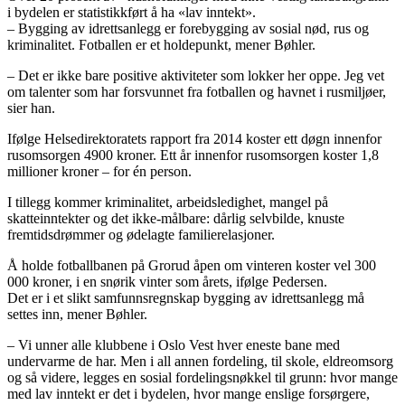
i bydelen er statistikkført å ha «lav inntekt».
– Bygging av idrettsanlegg er forebygging av sosial nød, rus og
kriminalitet. Fotballen er et holdepunkt, mener Bøhler.
– Det er ikke bare positive aktiviteter som lokker her oppe. Jeg vet
om talenter som har forsvunnet fra fotballen og havnet i rusmiljøer,
sier han.
Ifølge Helsedirektoratets rapport fra 2014 koster ett døgn innenfor
rusomsorgen 4900 kroner. Ett år innenfor rusomsorgen koster 1,8
millioner kroner – for én person.
I tillegg kommer kriminalitet, arbeidsledighet, mangel på
skatteinntekter og det ikke-målbare: dårlig selvbilde, knuste
fremtidsdrømmer og ødelagte familierelasjoner.
Å holde fotballbanen på Grorud åpen om vinteren koster vel 300
000 kroner, i en snørik vinter som årets, ifølge Pedersen.
Det er i et slikt samfunnsregnskap bygging av idrettsanlegg må
settes inn, mener Bøhler.
– Vi unner alle klubbene i Oslo Vest hver eneste bane med
undervarme de har. Men i all annen fordeling, til skole, eldreomsorg
og så videre, legges en sosial fordelingsnøkkel til grunn: hvor mange
med lav inntekt er det i bydelen, hvor mange enslige forsørgere,