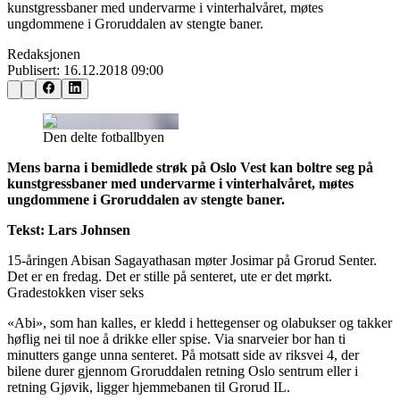
kunstgressbaner med undervarme i vinterhalvåret, møtes
ungdommene i Groruddalen av stengte baner.
Redaksjonen
Publisert:
16.12.2018 09:00
Den delte fotballbyen
Mens barna i bemidlede strøk på Oslo Vest kan boltre seg på
kunstgressbaner med undervarme i vinterhalvåret, møtes
ungdommene i Groruddalen av stengte baner.
Tekst: Lars Johnsen
15-åringen Abisan Sagayathasan møter Josimar på Grorud Senter.
Det er en fredag. Det er stille på senteret, ute er det mørkt.
Gradestokken viser seks
«Abi», som han kalles, er kledd i hettegenser og olabukser og takker
høflig nei til noe å drikke eller spise. Via snarveier bor han ti
minutters gange unna senteret. På motsatt side av riksvei 4, der
bilene durer gjennom Groruddalen retning Oslo sentrum eller i
retning Gjøvik, ligger hjemmebanen til Grorud IL.