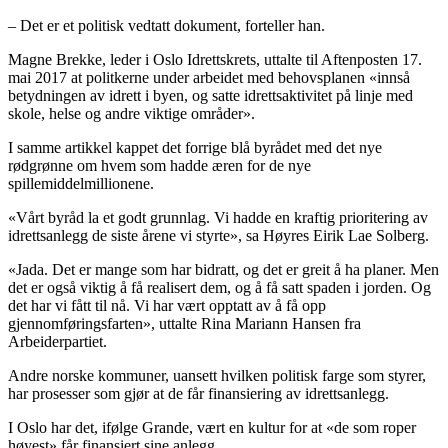
– Det er et politisk vedtatt dokument, forteller han.
Magne Brekke, leder i Oslo Idrettskrets, uttalte til Aftenposten 17.
mai 2017 at politkerne under arbeidet med behovsplanen «innså
betydningen av idrett i byen, og satte idrettsaktivitet på linje med
skole, helse og andre viktige områder».
I samme artikkel kappet det forrige blå byrådet med det nye
rødgrønne om hvem som hadde æren for de nye
spillemiddelmillionene.
«Vårt byråd la et godt grunnlag. Vi hadde en kraftig prioritering av
idrettsanlegg de siste årene vi styrte», sa Høyres Eirik Lae Solberg.
«Jada. Det er mange som har bidratt, og det er greit å ha planer. Men
det er også viktig å få realisert dem, og å få satt spaden i jorden. Og
det har vi fått til nå. Vi har vært opptatt av å få opp
gjennomføringsfarten», uttalte Rina Mariann Hansen fra
Arbeiderpartiet.
Andre norske kommuner, uansett hvilken politisk farge som styrer,
har prosesser som gjør at de får finansiering av idrettsanlegg.
I Oslo har det, ifølge Grande, vært en kultur for at «de som roper
høyest» får finansiert sine anlegg.