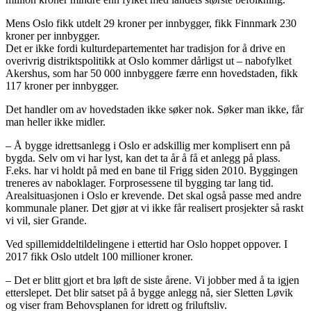
Mens Oslo fikk utdelt 29 kroner per innbygger, fikk Finnmark 230
kroner per innbygger.
Det er ikke fordi kulturdepartementet har tradisjon for å drive en
overivrig distriktspolitikk at Oslo kommer dårligst ut – nabofylket
Akershus, som har 50 000 innbyggere færre enn hovedstaden, fikk
117 kroner per innbygger.
Det handler om av hovedstaden ikke søker nok. Søker man ikke, får
man heller ikke midler.
– Å bygge idrettsanlegg i Oslo er adskillig mer komplisert enn på
bygda. Selv om vi har lyst, kan det ta år å få et anlegg på plass.
F.eks. har vi holdt på med en bane til Frigg siden 2010. Byggingen
treneres av naboklager. Forprosessene til bygging tar lang tid.
Arealsituasjonen i Oslo er krevende. Det skal også passe med andre
kommunale planer. Det gjør at vi ikke får realisert prosjekter så raskt
vi vil, sier Grande.
Ved spillemiddeltildelingene i ettertid har Oslo hoppet oppover. I
2017 fikk Oslo utdelt 100 millioner kroner.
– Det er blitt gjort et bra løft de siste årene. Vi jobber med å ta igjen
etterslepet. Det blir satset på å bygge anlegg nå, sier Sletten Løvik
og viser fram Behovsplanen for idrett og friluftsliv.