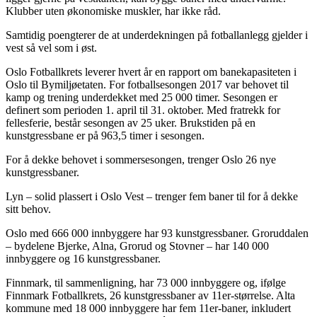
Klubber uten økonomiske muskler, har ikke råd.
Samtidig poengterer de at underdekningen på fotballanlegg gjelder i
vest så vel som i øst.
Oslo Fotballkrets leverer hvert år en rapport om banekapasiteten i
Oslo til Bymiljøetaten. For fotballsesongen 2017 var behovet til
kamp og trening underdekket med 25 000 timer. Sesongen er
definert som perioden 1. april til 31. oktober. Med fratrekk for
fellesferie, består sesongen av 25 uker. Brukstiden på en
kunstgressbane er på 963,5 timer i sesongen.
For å dekke behovet i sommersesongen, trenger Oslo 26 nye
kunstgressbaner.
Lyn – solid plassert i Oslo Vest – trenger fem baner til for å dekke
sitt behov.
Oslo med 666 000 innbyggere har 93 kunstgressbaner. Groruddalen
– bydelene Bjerke, Alna, Grorud og Stovner – har 140 000
innbyggere og 16 kunstgressbaner.
Finnmark, til sammenligning, har 73 000 innbyggere og, ifølge
Finnmark Fotballkrets, 26 kunstgressbaner av 11er-størrelse. Alta
kommune med 18 000 innbyggere har fem 11er-baner, inkludert