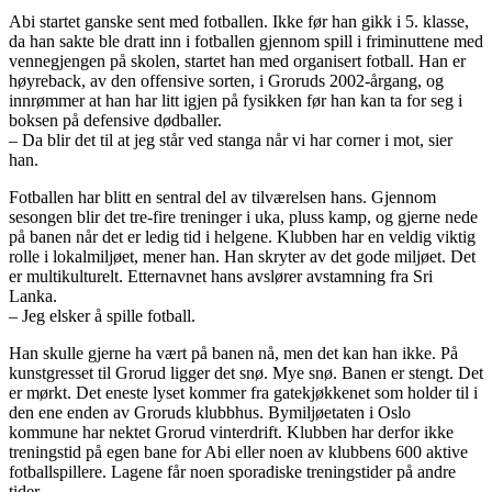
Abi startet ganske sent med fotballen. Ikke før han gikk i 5. klasse,
da han sakte ble dratt inn i fotballen gjennom spill i friminuttene med
vennegjengen på skolen, startet han med organisert fotball. Han er
høyreback, av den offensive sorten, i Groruds 2002-årgang, og
innrømmer at han har litt igjen på fysikken før han kan ta for seg i
boksen på defensive dødballer.
– Da blir det til at jeg står ved stanga når vi har corner i mot, sier
han.
Fotballen har blitt en sentral del av tilværelsen hans. Gjennom
sesongen blir det tre-fire treninger i uka, pluss kamp, og gjerne nede
på banen når det er ledig tid i helgene. Klubben har en veldig viktig
rolle i lokalmiljøet, mener han. Han skryter av det gode miljøet. Det
er multikulturelt. Etternavnet hans avslører avstamning fra Sri
Lanka.
– Jeg elsker å spille fotball.
Han skulle gjerne ha vært på banen nå, men det kan han ikke. På
kunstgresset til Grorud ligger det snø. Mye snø. Banen er stengt. Det
er mørkt. Det eneste lyset kommer fra gatekjøkkenet som holder til i
den ene enden av Groruds klubbhus. Bymiljøetaten i Oslo
kommune har nektet Grorud vinterdrift. Klubben har derfor ikke
treningstid på egen bane for Abi eller noen av klubbens 600 aktive
fotballspillere. Lagene får noen sporadiske treningstider på andre
tider.