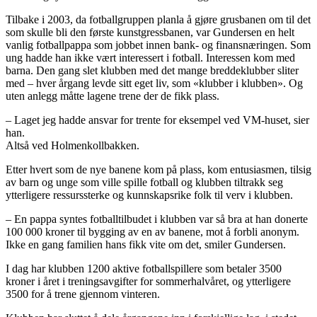
Tilbake i 2003, da fotballgruppen planla å gjøre grusbanen om til det
som skulle bli den første kunstgressbanen, var Gundersen en helt
vanlig fotballpappa som jobbet innen bank- og finansnæringen. Som
ung hadde han ikke vært interessert i fotball. Interessen kom med
barna. Den gang slet klubben med det mange breddeklubber sliter
med – hver årgang levde sitt eget liv, som «klubber i klubben». Og
uten anlegg måtte lagene trene der de fikk plass.
– Laget jeg hadde ansvar for trente for eksempel ved VM-huset, sier
han.
Altså ved Holmenkollbakken.
Etter hvert som de nye banene kom på plass, kom entusiasmen, tilsig
av barn og unge som ville spille fotball og klubben tiltrakk seg
ytterligere ressurssterke og kunnskapsrike folk til verv i klubben.
– En pappa syntes fotballtilbudet i klubben var så bra at han donerte
100 000 kroner til bygging av en av banene, mot å forbli anonym.
Ikke en gang familien hans fikk vite om det, smiler Gundersen.
I dag har klubben 1200 aktive fotballspillere som betaler 3500
kroner i året i treningsavgifter for sommerhalvåret, og ytterligere
3500 for å trene gjennom vinteren.