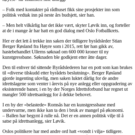
– Folk med kontakter på rådhuset fikk sine prosjekter inn som
politisk vedtak inn på neste års budsjett, sier han.
– Men helt vilkårlig har det ikke vært, skyter Løvik inn, og forteller
at de i mange år har hatt en god dialog med Oslo Fotballkrets.
Her er det lett å trekke inn saken der tidligere byrådsleder Stian
Berger Røsland fra Høyre som i 2015, rett før han gikk av,
hastebehandlet Ullerns søknad om 600 000 kroner til ny
kunstgressbane. Søknaden ble godkjent etter åtte dager.
Den til enhver tid sittende Byrådslederen har en pott som kan brukes
til «diverse tilskudd etter byrådets beslutning». Berger Røsland
gjorde ingenting ulovlig, men saken luktet dårlig for de andre
idrettslagene som venter i årevis på nye anlegg eller oppgradering av
eksisterende baner, i en by der Norges Idrettsforbund har regnet ut
mangler 500 idrettsanlegg for å dekke behovet.
I en by der «belastede» Romsås har en kunstgressbane med
undervarme, men ikke kan ta den i bruk av mangel på økonomi.
– Ballen har begynt å rulle nå. Det er en annen politisk vilje til å
satse på idrettsanlegg, sier Løvik.
Oslos politikere har med andre ord hatt «vondt i vilja» tidligere.