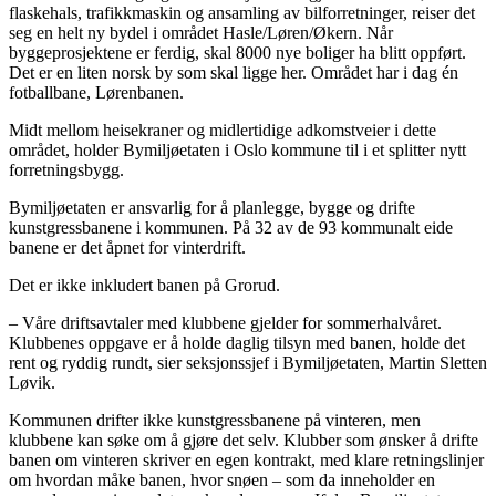
flaskehals, trafikkmaskin og ansamling av bilforretninger, reiser det
seg en helt ny bydel i området Hasle/Løren/Økern. Når
byggeprosjektene er ferdig, skal 8000 nye boliger ha blitt oppført.
Det er en liten norsk by som skal ligge her. Området har i dag én
fotballbane, Lørenbanen.
Midt mellom heisekraner og midlertidige adkomstveier i dette
området, holder Bymiljøetaten i Oslo kommune til i et splitter nytt
forretningsbygg.
Bymiljøetaten er ansvarlig for å planlegge, bygge og drifte
kunstgressbanene i kommunen. På 32 av de 93 kommunalt eide
banene er det åpnet for vinterdrift.
Det er ikke inkludert banen på Grorud.
– Våre driftsavtaler med klubbene gjelder for sommerhalvåret.
Klubbenes oppgave er å holde daglig tilsyn med banen, holde det
rent og ryddig rundt, sier seksjonssjef i Bymiljøetaten, Martin Sletten
Løvik.
Kommunen drifter ikke kunstgressbanene på vinteren, men
klubbene kan søke om å gjøre det selv. Klubber som ønsker å drifte
banen om vinteren skriver en egen kontrakt, med klare retningslinjer
om hvordan måke banen, hvor snøen – som da inneholder en