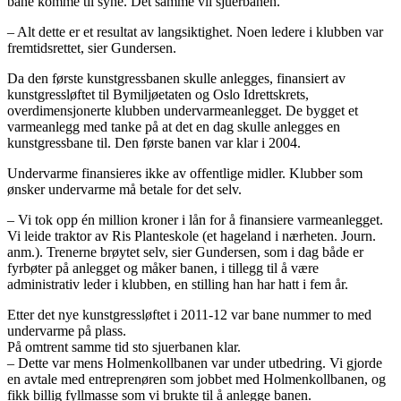
bane komme til syne. Det samme vil sjuerbanen.
– Alt dette er et resultat av langsiktighet. Noen ledere i klubben var
fremtidsrettet, sier Gundersen.
Da den første kunstgressbanen skulle anlegges, finansiert av
kunstgressløftet til Bymiljøetaten og Oslo Idrettskrets,
overdimensjonerte klubben undervarmeanlegget. De bygget et
varmeanlegg med tanke på at det en dag skulle anlegges en
kunstgressbane til. Den første banen var klar i 2004.
Undervarme finansieres ikke av offentlige midler. Klubber som
ønsker undervarme må betale for det selv.
– Vi tok opp én million kroner i lån for å finansiere varmeanlegget.
Vi leide traktor av Ris Planteskole (et hageland i nærheten. Journ.
anm.). Trenerne brøytet selv, sier Gundersen, som i dag både er
fyrbøter på anlegget og måker banen, i tillegg til å være
administrativ leder i klubben, en stilling han har hatt i fem år.
Etter det nye kunstgressløftet i 2011-12 var bane nummer to med
undervarme på plass.
På omtrent samme tid sto sjuerbanen klar.
– Dette var mens Holmenkollbanen var under utbedring. Vi gjorde
en avtale med entreprenøren som jobbet med Holmenkollbanen, og
fikk billig fyllmasse som vi brukte til å anlegge banen.