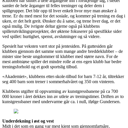
Klubben har sluttet å dele årgangene inn i forskjellige lag, i stedet
samler de hele årganger til felles treninger og deler dem i
spillgrupper. Det blir opp til hver enkelt hvor mye man ønsker å
trene. Er du med mest for det sosiale, og kommer på trening en dag i
uken, er det helt greit. Ønsker du å satse, og trene hver dag, er det
også mulig. De ivrigste deltar gjerne også på klubbens
spillerutviklingsprosjekter, der øktene fokuserer på spesifikke sider
ved spillet: hurtighet, spenst, avslutninger og så videre.
Spesielt har veksten vært stor på jentesiden. På guttesiden går
klubben gjennom det samme som mange andre breddeklubber – de
mister sine beste ungdommer til klubber med større navn. For de
mest ambisiøse spiller det mindre rolle at ens egen klubb har bedre
treningsforhold og et godt sportslig tilbud.
«Akademiet», klubbens etter-skole-tilbud for barn 7-12 år, tiltrekker
seg 400 barn som trener i sommerhalvåret og 350 om vinteren.
Klubbens utgifter til oppvarming av kunstgressbanene på ca 700
000 kroner i året dekkes inn av utleie av treningstimer. Driften av to
kunstgressbaner med undervarme går ca. i null, ifølge Gundersen.
Underdekning i øst og vest
Midt i det som en gang var mest kjent som gjennomfartsåre,