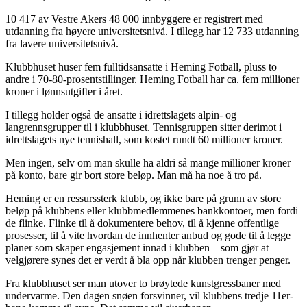
10 417 av Vestre Akers 48 000 innbyggere er registrert med
utdanning fra høyere universitetsnivå. I tillegg har 12 733 utdanning
fra lavere universitetsnivå.
Klubbhuset huser fem fulltidsansatte i Heming Fotball, pluss to
andre i 70-80-prosentstillinger. Heming Fotball har ca. fem millioner
kroner i lønnsutgifter i året.
I tillegg holder også de ansatte i idrettslagets alpin- og
langrennsgrupper til i klubbhuset. Tennisgruppen sitter derimot i
idrettslagets nye tennishall, som kostet rundt 60 millioner kroner.
Men ingen, selv om man skulle ha aldri så mange millioner kroner
på konto, bare gir bort store beløp. Man må ha noe å tro på.
Heming er en ressurssterk klubb, og ikke bare på grunn av store
beløp på klubbens eller klubbmedlemmenes bankkontoer, men fordi
de flinke. Flinke til å dokumentere behov, til å kjenne offentlige
prosesser, til å vite hvordan de innhenter anbud og gode til å legge
planer som skaper engasjement innad i klubben – som gjør at
velgjørere synes det er verdt å bla opp når klubben trenger penger.
Fra klubbhuset ser man utover to brøytede kunstgressbaner med
undervarme. Den dagen snøen forsvinner, vil klubbens tredje 11er-