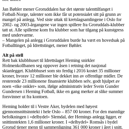
Jan Bøhler mener Groruddalen har det største talenttilfanget i
Fotball-Norge, talenter som ikke får ut potensialet sitt på grunn av
mangel på anlegg. Ved siste uttak til kretslagsamlingene i Oslo for
2002- og 2003-årgangene var ingen spillere fra Groruddals-klubber
tatt ut. Alle spillerne kom fra klubber som har tilgang på kunstgress
med undervarme.
– Mangelen på anlegg i Groruddalen burde ha vært en hovedsak på
Fotballtinget, på Idrettstinget, mener Bøhler.
Alt på stell
Rett bak klubbhuset til Idrettslaget Heming snirkler
Holmenkollbanen seg oppover åsen i retning det nasjonal
skianlegget. Klubbhuset som sto ferdig i 2016 kostet 35 millioner
kroner, hvorav 12 millioner ble dekket inn av offentlige midler. De
resterende 23 millionene finansierte klubben selv, godt hjulpet av
noen «rike onkler» som, ifølge administrativ leder Svein Gunder
Gundersen i Heming Fotball, ikke en gang merker at slike summer
forsvinner ut fra kontoen.
Heming holder til i Vestre Aker, bydelen med høyest
gjennomsnittsinntekt i hele Oslo – 857 00 kroner. For den mannlige
befolkningen i «delbydel» Slemdal, der Hemings anlegg ligger, er
snittinntekten 1,6 millioner kroner. I «delbydel» Romsås i bydel
Grorud tjener menn til sammenligning 361 000 kroner i året i snitt.