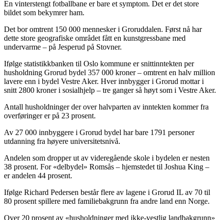
En vinterstengt fotballbane er bare et symptom. Det er det store
bildet som bekymrer ham.
Det bor omtrent 150 000 mennesker i Groruddalen. Først nå har
dette store geografiske området fått en kunstgressbane med
undervarme – på Jesperud på Stovner.
Ifølge statistikkbanken til Oslo kommune er snittinntekten per
husholdning Grorud bydel 357 000 kroner – omtrent en halv million
lavere enn i bydel Vestre Aker. Hver innbygger i Grorud mottar i
snitt 2800 kroner i sosialhjelp – tre ganger så høyt som i Vestre Aker.
Antall husholdninger der over halvparten av inntekten kommer fra
overføringer er på 23 prosent.
Av 27 000 innbyggere i Grorud bydel har bare 1791 personer
utdanning fra høyere universitetsnivå.
Andelen som dropper ut av videregående skole i bydelen er nesten
38 prosent. For «delbydel» Romsås – hjemstedet til Joshua King –
er andelen 44 prosent.
Ifølge Richard Pedersen består flere av lagene i Grorud IL av 70 til
80 prosent spillere med familiebakgrunn fra andre land enn Norge.
Over 20 prosent av «husholdninger med ikke-vestlig landbakgrunn»