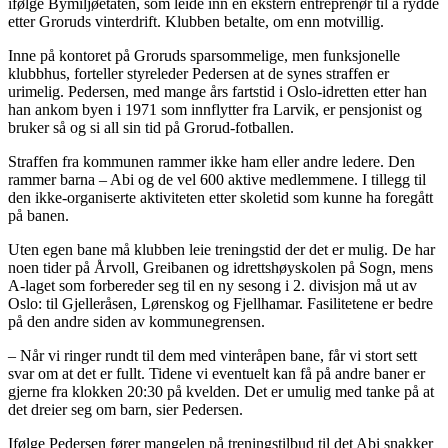
ifølge Bymiljøetaten, som leide inn en ekstern entreprenør til å rydde
etter Groruds vinterdrift. Klubben betalte, om enn motvillig.
Inne på kontoret på Groruds sparsommelige, men funksjonelle
klubbhus, forteller styreleder Pedersen at de synes straffen er
urimelig. Pedersen, med mange års fartstid i Oslo-idretten etter han
han ankom byen i 1971 som innflytter fra Larvik, er pensjonist og
bruker så og si all sin tid på Grorud-fotballen.
Straffen fra kommunen rammer ikke ham eller andre ledere. Den
rammer barna – Abi og de vel 600 aktive medlemmene. I tillegg til
den ikke-organiserte aktiviteten etter skoletid som kunne ha foregått
på banen.
Uten egen bane må klubben leie treningstid der det er mulig. De har
noen tider på Årvoll, Greibanen og idrettshøyskolen på Sogn, mens
A-laget som forbereder seg til en ny sesong i 2. divisjon må ut av
Oslo: til Gjelleråsen, Lørenskog og Fjellhamar. Fasilitetene er bedre
på den andre siden av kommunegrensen.
– Når vi ringer rundt til dem med vinteråpen bane, får vi stort sett
svar om at det er fullt. Tidene vi eventuelt kan få på andre baner er
gjerne fra klokken 20:30 på kvelden. Det er umulig med tanke på at
det dreier seg om barn, sier Pedersen.
Ifølge Pedersen fører mangelen på treningstilbud til det Abi snakker