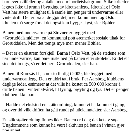
barnevernstilfeller og antallet med minoritetsbakgrunn. Slike kriterier
legges ikke til grunn i bygging av idrettsanlegg. Idrettslag i Oslo
Vest har større mulighet til å samle inn penger til undervarme eller
vinterdrift. Det er bra at de gjør det, men kommunen og Oslo-
idretten må sørge for at det også kan bygges i øst, sier Bøhler.
Banen med undervarme på Stovner er bygget med
«Groruddalsmidler», en kommunal pott øremerket sosiale tiltak for
Groruddalen. Men det trengs mye mer, mener Bøhler.
– Det er en ekstrem forskjell. Barna i Oslo Vest, på de stedene som
har undervarme, kan bare rusle ned på banen etter skoletid. Er det ett
sted det trengs, så er det her i Groruddalen, sier han.
Banen til Romsås IL, som sto ferdig i 2009, ble bygget med
undervarmeanlegg. Den er aldri tatt i bruk. Per Aarsbog, klubbens
daglige leder, estimerer at det ville ha kostet ca 500 000 kroner å
drifte banen i vinterhalvåret, til fyring, brøyting og lys. Det er penger
klubben ikke har.
– Hadde det eksistert en støtteordning, kunne vi ha kommet i gang,
og over tid ville driften ha gått rundt på utleieinntekter, sier Aarsbog.
En slik støtteordning finnes ikke. Banen er i dag dekket av snø.
Ungdommene som kunne ha vært i aktivitet på banen i vinter, gjør
noe annet.