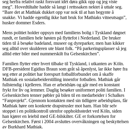
seg herfra relativt raskt forsvant idét døra gikk opp og jeg viste
meg”. Hovedtiltalte hadde så langt i rettssaken nektet å uttale seg.
“Bare det at Mathiak dukket opp var nok til at han begynte å
snakke. Vi hadde egentlig ikke hatt bruk for Mathiaks vitneutsagn”,
husker dommer Esders.
Mens politiet holder oppsyn med familiens bolig i Tyskland døgnet
rundt, er familien hele høsten på flyttefot i Nederland. De bruker
tiden til å besøke badeland, museer og dyreparker, men han kikker
seg alltid over skulderen ute blant folk. “På parkeringsplasser så jeg
alltid etter biler med nummerskilt fra Gelsenkirchen”.
Familien flytter etter hvert tilbake til Tyskland, i utkanten av Köln.
DFB-president Egidius Braun som gråt så åpenlyst, lar ikke høre fra
seg etter at politiet har forespurt fotballforbundet om å skaffe
Mathiak en sosialarbeiderstilling innenfor fotballen. Mathiak går
fullstendig i kjelleren. Han er arbeidsløs og går med en konstant
frykt for liv og lemmer. Daglig besøker uniformert politi familien. I
Gelsenkirchen tenner pøbler på bilen til en medarbeider i Schalkes
“Fanprojekt”. Gjennom kontakten med sin tidligere arbeidsplass, får
Mathiak høre om konkrete drapstrusler mot ham. Han blir selv
stoppet i en politikontroll utenfor oppholdsstedet ved Köln, siden
han kjører en leiebil med GE-bilskilter. GE er forkortelsen for
Gelsenkirchen. Først i 2004 avsluttes overvåkningen og beskyttelsen
av Burkhard Mathiak.