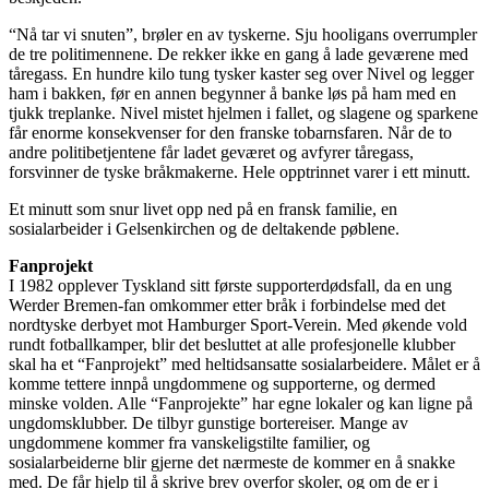
“Nå tar vi snuten”, brøler en av tyskerne. Sju hooligans overrumpler
de tre politimennene. De rekker ikke en gang å lade geværene med
tåregass. En hundre kilo tung tysker kaster seg over Nivel og legger
ham i bakken, før en annen begynner å banke løs på ham med en
tjukk treplanke. Nivel mistet hjelmen i fallet, og slagene og sparkene
får enorme konsekvenser for den franske tobarnsfaren. Når de to
andre politibetjentene får ladet geværet og avfyrer tåregass,
forsvinner de tyske bråkmakerne. Hele opptrinnet varer i ett minutt.
Et minutt som snur livet opp ned på en fransk familie, en
sosialarbeider i Gelsenkirchen og de deltakende pøblene.
Fanprojekt
I 1982 opplever Tyskland sitt første supporterdødsfall, da en ung
Werder Bremen-fan omkommer etter bråk i forbindelse med det
nordtyske derbyet mot Hamburger Sport-Verein. Med økende vold
rundt fotballkamper, blir det besluttet at alle profesjonelle klubber
skal ha et “Fanprojekt” med heltidsansatte sosialarbeidere. Målet er å
komme tettere innpå ungdommene og supporterne, og dermed
minske volden. Alle “Fanprojekte” har egne lokaler og kan ligne på
ungdomsklubber. De tilbyr gunstige bortereiser. Mange av
ungdommene kommer fra vanskeligstilte familier, og
sosialarbeiderne blir gjerne det nærmeste de kommer en å snakke
med. De får hjelp til å skrive brev overfor skoler, og om de er i