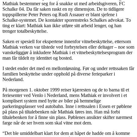
Mathiak bestemmer seg for å snakke ut med arbeidsgiveren, FC
Schalke 04. Da får saken raskt en ny dimensjon. De to tidligere
toppspillerne Peter Peters og Rudi Assauer er blant sjefene i
Schalke-systemet. De kontakter sporenstreks Schalkes advokat. To
ting er klart: Mathiak kan ikke utføre sitt arbeid lenger, og han
trenger totalbeskyttelse.
Saken er spesiell for ekspertene innenfor vitnebeskyttelse, ettersom
Mathiak verken var tilstede ved forbrytelsen eller deltager – noe som
vanskeliggjør å inkludere Mathiak i et vitnebeskyttelsesprogram der
man får tildelt ny identitet og bosted.
I stedet ender det med en mellomløsning. Før og under rettssaken får
familien beskyttelse under opphold på diverse ferieparker i
Nederland.
På morgenen 1. oktober 1999 reiser kjæresten og de to barna til et
feriesenter ved Venlo i Nederland, mens Mathiak er involvert i et
komplisert system med bytte av biler på hemmelige
parkeringsplasser ved autobahn. Inne i rettssalen i Essen er pøblene
på plass på tiltalebenken når Mathiak føres inn. Han må forbi
tiltalebenken for å finne sin plass. Pøblenes ansikter skifter nærmest
farge når de ser hvem som skal vitne mot dem.
“Det ble umiddelbart klart for dem at håpet de hadde om å komme