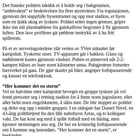
Det franske politiets taktikk er å holde seg i bakgrunnen,
“ambivalent” er beskrivelsen fra flere øyenvitner. Fra togstasjonen,
gjennom det stappfulle bysentrumet og opp mot stadion, er byen
som en tjukk skog av tyskere. Politiet setter ingen grenser, griper
ikke inn når plastmøblene fra gatekaféene begynner å fly gjennom
luften. Den lave profilene gir pøblene inntrykk av å ha fritt
spillerom.
På et av serveringsstedene slår verten av TVen minutter før
kampslutt. Tyskerne raser. TV-apparatet går i bakken. Glass og
møblement kastes gjennom vinduet. Puben er pinneved når 2-2-
kampen blåses av bare noen kilometer unna. Pubgjestene fortsetter
hærverket på gata. De gjør skader på biler, angriper forbipasserende
og knuser en telefonkiosk.
“Her kommer det en storm”
Vel en halvtime etter kampslutt beveger en gruppe tyskere på vel
femti personer seg i retning stadion for å finne noen jugoslaver, eller
aller helst noen engelskmenn, å slåss mot. De blir stoppet av politiet
og deler seg opp i mindre grupper. I en sidegate har Daniel Nivel, en
43-årig politibetjent fra den lille nabobyen Arras, og to kollegaer
vakt. De har kost seg med å spille fotball med en tiåring, men
kjenner stemningen snu seg. De ber en kvinnelig forbipasserende
om å komme seg innendørs. “Her kommer det en storm”, er
beskjeden.