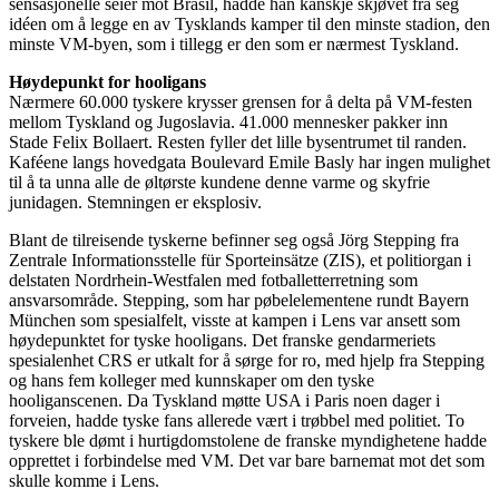
sensasjonelle seier mot Brasil, hadde han kanskje skjøvet fra seg
idéen om å legge en av Tysklands kamper til den minste stadion, den
minste VM-byen, som i tillegg er den som er nærmest Tyskland.
Høydepunkt for hooligans
Nærmere 60.000 tyskere krysser grensen for å delta på VM-festen
mellom Tyskland og Jugoslavia. 41.000 mennesker pakker inn
Stade Felix Bollaert. Resten fyller det lille bysentrumet til randen.
Kaféene langs hovedgata Boulevard Emile Basly har ingen mulighet
til å ta unna alle de øltørste kundene denne varme og skyfrie
junidagen. Stemningen er eksplosiv.
Blant de tilreisende tyskerne befinner seg også Jörg Stepping fra
Zentrale Informationsstelle für Sporteinsätze (ZIS), et politiorgan i
delstaten Nordrhein-Westfalen med fotballetterretning som
ansvarsområde. Stepping, som har pøbelelementene rundt Bayern
München som spesialfelt, visste at kampen i Lens var ansett som
høydepunktet for tyske hooligans. Det franske gendarmeriets
spesialenhet CRS er utkalt for å sørge for ro, med hjelp fra Stepping
og hans fem kolleger med kunnskaper om den tyske
hooliganscenen. Da Tyskland møtte USA i Paris noen dager i
forveien, hadde tyske fans allerede vært i trøbbel med politiet. To
tyskere ble dømt i hurtigdomstolene de franske myndighetene hadde
opprettet i forbindelse med VM. Det var bare barnemat mot det som
skulle komme i Lens.