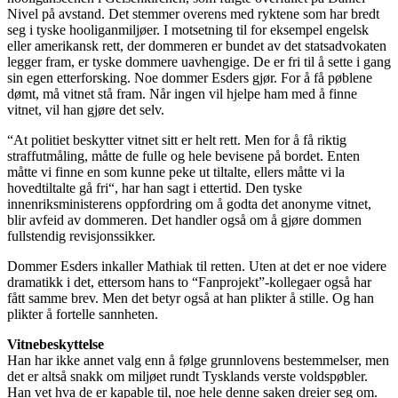
Nivel på avstand. Det stemmer overens med ryktene som har bredt
seg i tyske hooliganmiljøer. I motsetning til for eksempel engelsk
eller amerikansk rett, der dommeren er bundet av det statsadvokaten
legger fram, er tyske dommere uavhengige. De er fri til å sette i gang
sin egen etterforsking. Noe dommer Esders gjør. For å få pøblene
dømt, må vitnet stå fram. Når ingen vil hjelpe ham med å finne
vitnet, vil han gjøre det selv.
“At politiet beskytter vitnet sitt er helt rett. Men for å få riktig
straffutmåling, måtte de fulle og hele bevisene på bordet. Enten
måtte vi finne en som kunne peke ut tiltalte, ellers måtte vi la
hovedtiltalte gå fri“, har han sagt i ettertid. Den tyske
innenriksministerens oppfordring om å godta det anonyme vitnet,
blir avfeid av dommeren. Det handler også om å gjøre dommen
fullstendig revisjonssikker.
Dommer Esders inkaller Mathiak til retten. Uten at det er noe videre
dramatikk i det, ettersom hans to “Fanprojekt”-kollegaer også har
fått samme brev. Men det betyr også at han plikter å stille. Og han
plikter å fortelle sannheten.
Vitnebeskyttelse
Han har ikke annet valg enn å følge grunnlovens bestemmelser, men
det er altså snakk om miljøet rundt Tysklands verste voldspøbler.
Han vet hva de er kapable til, noe hele denne saken dreier seg om.