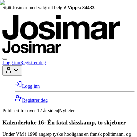
Støtt Josimar med valgfritt beløp!
Vipps: 84433
Logg inn
Registrer deg
Logg inn
Registrer deg
Publisert for
over 12 år siden
|
Nyheter
Kalenderluke 16: Èn fatal slåsskamp, to skjebner
Under VM i 1998 angrep tyske hooligans en fransk politimann, og