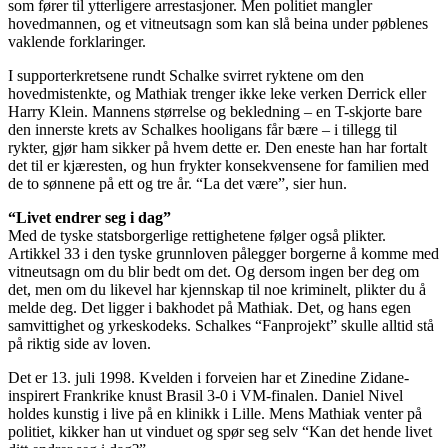
som fører til ytterligere arrestasjoner. Men politiet mangler
hovedmannen, og et vitneutsagn som kan slå beina under pøblenes
vaklende forklaringer.
I supporterkretsene rundt Schalke svirret ryktene om den
hovedmistenkte, og Mathiak trenger ikke leke verken Derrick eller
Harry Klein. Mannens størrelse og bekledning – en T-skjorte bare
den innerste krets av Schalkes hooligans får bære – i tillegg til
rykter, gjør ham sikker på hvem dette er. Den eneste han har fortalt
det til er kjæresten, og hun frykter konsekvensene for familien med
de to sønnene på ett og tre år. “La det være”, sier hun.
“Livet endrer seg i dag”
Med de tyske statsborgerlige rettighetene følger også plikter.
Artikkel 33 i den tyske grunnloven pålegger borgerne å komme med
vitneutsagn om du blir bedt om det. Og dersom ingen ber deg om
det, men om du likevel har kjennskap til noe kriminelt, plikter du å
melde deg. Det ligger i bakhodet på Mathiak. Det, og hans egen
samvittighet og yrkeskodeks. Schalkes “Fanprojekt” skulle alltid stå
på riktig side av loven.
Det er 13. juli 1998. Kvelden i forveien har et Zinedine Zidane-
inspirert Frankrike knust Brasil 3-0 i VM-finalen. Daniel Nivel
holdes kunstig i live på en klinikk i Lille. Mens Mathiak venter på
politiet, kikker han ut vinduet og spør seg selv “Kan det hende livet