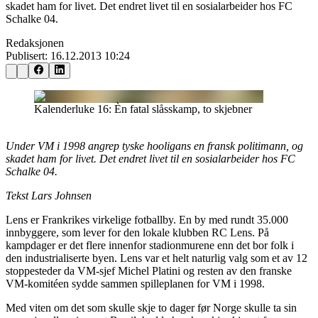
skadet ham for livet. Det endret livet til en sosialarbeider hos FC
Schalke 04.
Redaksjonen
Publisert:
16.12.2013 10:24
Kalenderluke 16: Èn fatal slåsskamp, to skjebner
Under VM i 1998 angrep tyske hooligans en fransk politimann, og
skadet ham for livet. Det endret livet til en sosialarbeider hos FC
Schalke 04.
Tekst Lars Johnsen
Lens er Frankrikes virkelige fotballby. En by med rundt 35.000
innbyggere, som lever for den lokale klubben RC Lens. På
kampdager er det flere innenfor stadionmurene enn det bor folk i
den industrialiserte byen. Lens var et helt naturlig valg som et av 12
stoppesteder da VM-sjef Michel Platini og resten av den franske
VM-komitéen sydde sammen spilleplanen for VM i 1998.
Med viten om det som skulle skje to dager før Norge skulle ta sin