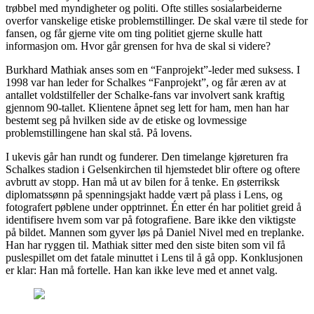
trøbbel med myndigheter og politi. Ofte stilles sosialarbeiderne
overfor vanskelige etiske problemstillinger. De skal være til stede for
fansen, og får gjerne vite om ting politiet gjerne skulle hatt
informasjon om. Hvor går grensen for hva de skal si videre?
Burkhard Mathiak anses som en “Fanprojekt”-leder med suksess. I
1998 var han leder for Schalkes “Fanprojekt”, og får æren av at
antallet voldstilfeller der Schalke-fans var involvert sank kraftig
gjennom 90-tallet. Klientene åpnet seg lett for ham, men han har
bestemt seg på hvilken side av de etiske og lovmessige
problemstillingene han skal stå. På lovens.
I ukevis går han rundt og funderer. Den timelange kjøreturen fra
Schalkes stadion i Gelsenkirchen til hjemstedet blir oftere og oftere
avbrutt av stopp. Han må ut av bilen for å tenke. En østerriksk
diplomatssønn på spenningsjakt hadde vært på plass i Lens, og
fotografert pøblene under opptrinnet. Én etter én har politiet greid å
identifisere hvem som var på fotografiene. Bare ikke den viktigste
på bildet. Mannen som gyver løs på Daniel Nivel med en treplanke.
Han har ryggen til. Mathiak sitter med den siste biten som vil få
puslespillet om det fatale minuttet i Lens til å gå opp. Konklusjonen
er klar: Han må fortelle. Han kan ikke leve med et annet valg.