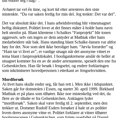
ditt endrer seg i dag?”.
Avhøret tar vel én time, og kort tid etter arresteres den siste
mistenkte. “Da var saken ferdig for min del. Jeg tenkte: Det var det”.
Det var absolutt ikke det. I hans arbeidshverdag blir vitneutsagnet
heftig diskutert. Politiet lover at det finnes måter å holde hans navn
helt utenfor på. Blant klientene i Schalkes “Fanprojekt” blir tonen
aggressiv, selv om ingen av dem antyder at Mathiak eller hans
medarbeidere står bak. Hans standing blant Schalke-fansen var altfor
høy for det. Noe som slett ikke beroliger ham. “Jævla forræder” og
“Ham tar vi livet av”, er vanlige utsagn når det anonyme vitnet er
tema blant i fanprosjektlokalet. I hooligankretsene anslår de heller at
utsagnet kommer fra en av de andre arrestantene, spesielt den ene fra
Gelsenkirchen. Han får besøk i fengselet, og endrer forklaringen
som inkriminerer hovedpersonen i etterkant av fengselsvisitten.
Mordforsøk
At livet hans skulle endre seg, får han rett i. Men ikke i tidspunktet.
Saken går for domstolen i Essen, og starter 30. april 1999. Birkhard
Mathiak er på plass som tilhører. Ikke noe mistenkelig ved det, da
flere av de tiltalte er fra Gelsenkirchen. Anklagen lyder
“mordforsøk”. Saken skal være ferdig til 2. september, men den
trekker ut. Dommer Rudolf Esders forsøker å hale ut av politiet
hvem deres anonyme vitne er. Politiet forklarer at vitner tilhører
hooliganscenen i Gelsenkirchen, som fulgte overfallet på Daniel