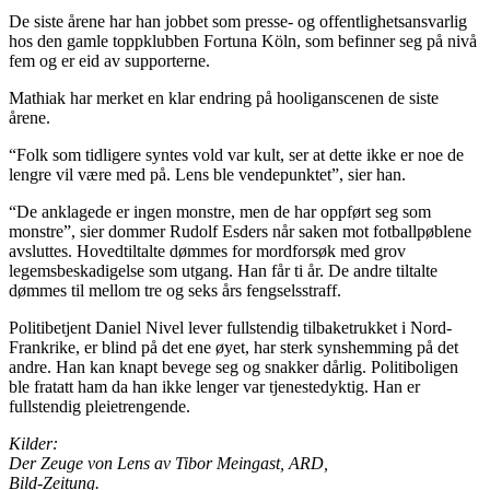
De siste årene har han jobbet som presse- og offentlighetsansvarlig
hos den gamle toppklubben Fortuna Köln, som befinner seg på nivå
fem og er eid av supporterne.
Mathiak har merket en klar endring på hooliganscenen de siste
årene.
“Folk som tidligere syntes vold var kult, ser at dette ikke er noe de
lengre vil være med på. Lens ble vendepunktet”, sier han.
“De anklagede er ingen monstre, men de har oppført seg som
monstre”, sier dommer Rudolf Esders når saken mot fotballpøblene
avsluttes. Hovedtiltalte dømmes for mordforsøk med grov
legemsbeskadigelse som utgang. Han får ti år. De andre tiltalte
dømmes til mellom tre og seks års fengselsstraff.
Politibetjent Daniel Nivel lever fullstendig tilbaketrukket i Nord-
Frankrike, er blind på det ene øyet, har sterk synshemming på det
andre. Han kan knapt bevege seg og snakker dårlig. Politiboligen
ble fratatt ham da han ikke lenger var tjenestedyktig. Han er
fullstendig pleietrengende.
Kilder:
Der Zeuge von Lens av Tibor Meingast, ARD,
Bild-Zeitung.