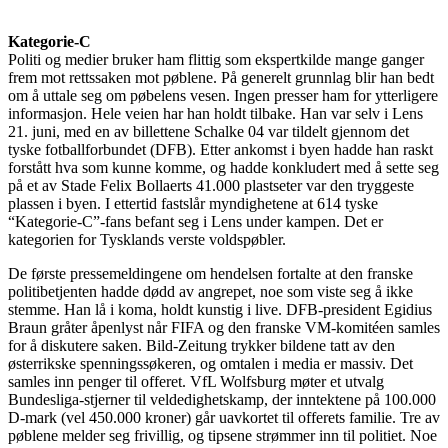
Kategorie-C
Politi og medier bruker ham flittig som ekspertkilde mange ganger
frem mot rettssaken mot pøblene. På generelt grunnlag blir han bedt
om å uttale seg om pøbelens vesen. Ingen presser ham for ytterligere
informasjon. Hele veien har han holdt tilbake. Han var selv i Lens
21. juni, med en av billettene Schalke 04 var tildelt gjennom det
tyske fotballforbundet (DFB). Etter ankomst i byen hadde han raskt
forstått hva som kunne komme, og hadde konkludert med å sette seg
på et av Stade Felix Bollaerts 41.000 plastseter var den tryggeste
plassen i byen. I ettertid fastslår myndighetene at 614 tyske
“Kategorie-C”-fans befant seg i Lens under kampen. Det er
kategorien for Tysklands verste voldspøbler.
De første pressemeldingene om hendelsen fortalte at den franske
politibetjenten hadde dødd av angrepet, noe som viste seg å ikke
stemme. Han lå i koma, holdt kunstig i live. DFB-president Egidius
Braun gråter åpenlyst når FIFA og den franske VM-komitéen samles
for å diskutere saken. Bild-Zeitung trykker bildene tatt av den
østerrikske spenningssøkeren, og omtalen i media er massiv. Det
samles inn penger til offeret. VfL Wolfsburg møter et utvalg
Bundesliga-stjerner til veldedighetskamp, der inntektene på 100.000
D-mark (vel 450.000 kroner) går uavkortet til offerets familie. Tre av
pøblene melder seg frivillig, og tipsene strømmer inn til politiet. Noe