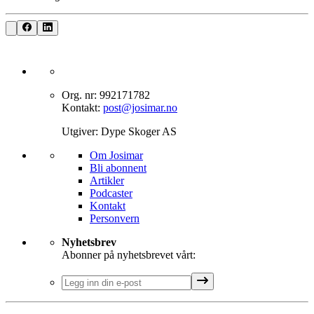
Org. nr: 992171782
Kontakt:
post@josimar.no
Utgiver: Dype Skoger AS
Om J‌osimar ‍ ​‍​‍‌‍
Bli abonnent​​​​‌ ‍ ​‍​‍‌‍ ‌ ​‍‌‍‍‌‌‍‌ ‌‍‍‌‌‍ ‍​‍​‍​ ‍‍​‍​‍‌ ​ ‌‍​‌‌‍ ‍‌‍‍‌‌ ‌​‌ ‍‌​‍ ‍‌‍‍‌‌‍ ​‍​‍​‍ ​​‍​‍‌‍‍​‌ ​‍‌‍‌‌‌‍‌‍​‍​‍​ ‍‍​‍​‍‌‍‍​‌ ‌​‌ ‌​‌ ​​‌ ​ ​ ‍‍​‍ ​‍ ‌‍‌‌‌‍‌​‌‍‍‌‌ ‌​​‍ ‍‌‍‍‌‌‍‌​‌‍​‌‌‍‌ ‌ ​‍‌‍​‌‌‍ ‍‌‍‍‍‌‍​‌‌‍ ‍‌ ​ ‌‍‌‌‌‍ ‍​‍ ‍‌‍​ ‌‍ ‌‍ ‌​‍ ‌‍‍‌‌‍ ‍‌ ‌​‌‍‌‌‌‍ ‍‌ ‌​​‍ ‌‍‌‌‌‍‌​‌‍‍‌‌ ‌​​‍ ‌‍ ‌‌‍ ‌‍‌​‌‍‌‌​ ‌‌ ​​‌ ​‍‌‍‌‌‌ ​ ‌‍‌‌‌‍ ‍‌ ‌​‌‍​‌‌ ‌​‌‍‍‌‌‍ ‌‍ ‍​ ‍ ‌‍‍‌‌‍‌​​ ‌‌‍‌‍‌‍ ‌‍ ‌ ‌​‌‍‌‌‌ ​‍​ ‍ ‌ ‌​‌ ‍‌‌ ​​‌‍‌‌​ ‌‌‍‌‍‌‍ ‌‍ ‌ ‌​‌‍‌‌‌ ​‍​ ‍ ‌ ​​‌‍​‌‌ ‌​‌‍‍​​ ‌‌‍​ ‌‍ ‌‍ ​‌ ‌‌‌‍ ‌‌‍ ‍‌ ​ ​‍‌‌​ ‌‌‌​​‍‌‌ ‌‍‍ ‌‍‌‌‌ ‍‌​‍‌‌​ ​ ‌​‌​​‍‌‌​ ​ ‌​‌​​‍‌‌​ ​‍​ ​‍‌‍​‍​ ‍‌‌‍​ ‌‍‌‍‌‍​ ​ ​‌​ ‌​‌‍​‍‌‍‌‍​ ‍​​ ‌‌‌‍​‍​‍‌‌​ ​‍​ ​‍​‍‌‌​ ‌‌‌​‌​​‍ ‍‌‍​ ‌‍ ‌‍ ​‌ ‌‌‌‍ ‌‌‍ ‍‌​‍‌‌ ‌​‌‍‌‌‌‍ ‌‌ ​ ​‍‌‌​ ‌‌‌​​‍‌‌ ‌‍‍ ‌‍‌‌‌ ‍‌​‍‌‌​ ​ ‌​‌​​‍‌‌​ ​ ‌​‌​​‍‌‌​ ​‍​ ​‍‌‍​‌‌‍‌‍​ ‌‍​ ‌​‌‍‌‌​ ‍‌‌‍‌​‌‍​‍​ ‌ ‌‍​‌​ ‌ ​ ​​​‍‌‌​ ​‍​ ​‍​‍‌‌​ ‌‌‌​‌​​‍ ‍‌‍‍‌‌ ‌​‌‍‌‌‌‍ ‌‌ ​ ​‍‌‌​ ‌‌‌​​‍‌‌ ‌‍‍ ‌‍‌‌‌ ‍‌​‍‌‌​ ​ ‌​‌​​‍‌‌​ ​ ‌​‌​​‍‌‌​ ​‍​ ​‍‌‍‌‌‌‍​‌‌‍‌‌​ ‌‍‌‍​‍‌‍‌‌‌‍‌‌‌‍‌‍‌‍​‍​ ‍​​ ​ ​ ​ ​‍‌‌​ ​‍​ ​‍​‍‌‌​ ‌‌‌​‌​​‍ ‍‌‍ ​‌‍​‌‌‍​‍‌‍‌‌‌‍ ​​ ‌‍​‍‌‍​‌‌ ​ ‌‍‌‌‌‌‌‌‌ ​‍‌‍ ​​ ‌‌‍‍​‌ ‌​‌ ‌​‌ ​​‌ ​ ​‍‌‌​ ​ ‌​​‌​‍‌‌​ ​‍‌​‌‍​‍‌‌​ ​‍‌​‌‍‌‍‌‌‌‍‌​‌‍‍‌‌ ‌​​‍ ‍‌‍‍‌‌‍‌​‌‍​‌‌‍‌ ‌ ​‍‌‍​‌‌‍ ‍‌‍‍‍‌‍​‌‌‍ ‍‌ ​ ‌‍‌‌‌‍ ‍​‍ ‍‌‍​ ‌‍ ‌‍ ‌​‍‌‍‌‍‍‌‌‍‌​​ ‌‌‍‌‍‌‍ ‌‍ ‌ ‌​‌‍‌‌‌ ​‍​‍‌‍‌ ‌​‌ ‍‌‌ ​​‌‍‌‌​ ‌‌‍‌‍‌‍ ‌‍ ‌ ‌​‌‍‌‌‌ ​‍​‍‌‍‌ ​​‌‍​‌‌ ‌​‌‍‍​​ ‌‌‍​ ‌‍ ‌‍ ​‌ ‌‌‌‍ ‌‌‍ ‍‌ ​ ​‍‌‌​ ‌‌‌​​‍‌‌ ‌‍‍ ‌‍‌‌‌ ‍‌​‍‌‌​ ​ ‌​‌​​‍‌‌​ ​ ‌​‌​​‍‌‌​ ​‍​ ​‍‌‍​‍​ ‍‌‌‍​ ‌‍‌‍‌‍​ ​ ​‌​ ‌​‌‍​‍‌‍‌‍​ ‍​​ ‌‌‌‍​‍​‍‌‌​ ​‍​ ​‍​‍‌‌​ ‌‌‌​‌​​‍ ‍‌‍​ ‌‍ ‌‍ ​‌ ‌‌‌‍ ‌‌‍ ‍‌​‍‌‌ ‌​‌‍‌‌‌‍ ‌‌ ​ ​‍‌‌​ ‌‌‌​​‍‌‌ ‌‍‍ ‌‍‌‌‌ ‍‌​‍‌‌​ ​ ‌​‌​​‍‌‌​ ​ ‌​‌​​‍‌‌​ ​‍​ ​‍‌‍​‌‌‍‌‍​ ‌‍​ ‌​‌‍‌‌​ ‍‌‌‍‌​‌‍​‍​ ‌ ‌‍​‌​ ‌ ​ ​​​‍‌‌​ ​‍​ ​‍​‍‌‌​ ‌‌‌​‌​​‍ ‍‌‍‍‌‌ ‌​‌‍‌‌‌‍ ‌‌ ​ ​‍‌‌​ ‌‌‌​​‍‌‌ ‌‍‍ ‌‍‌‌‌ ‍‌​‍‌‌​ ​ ‌​‌​​‍‌‌​ ​ ‌​‌​​‍‌‌​ ​‍​ ​‍‌‍‌‌‌‍​‌‌‍‌‌​ ‌‍‌‍​‍‌‍‌‌‌‍‌‌‌‍‌‍‌‍​‍​ ‍​​ ​ ​ ​ ​‍‌‌​ ​‍​ ​‍​‍‌‌​ ‌‌‌​‌​​‍ ‍‌‍ ​‌‍​‌‌‍​‍‌‍‌‌‌‍ ​​‍‌‍‌ ​​‌‍‌‌‌ ​‍‌ ​ ‌ ​​‌‍‌‌‌‍​ ‌ ‌​‌‍‍‌‌ ‌‍‌‍‌‌​ ‌‌ ​​‌ ‌‌‌‍​‍‌‍ ​‌‍‍‌‌ ​ ‌‍‍​‌‍‌‌‌‍‌​​‍​‍‌ ‌
Artikler
Podcaster
Kontakt
Personvern​​​​‌ ‍ ​‍​‍‌‍ ‌ ​‍‌‍‍‌‌‍‌ ‌‍‍‌‌‍ ‍​‍​‍​ ‍‍​‍​‍‌ ​ ‌‍​‌‌‍ ‍‌‍‍‌‌ ‌​‌ ‍‌​‍ ‍‌‍‍‌‌‍ ​‍​‍​‍ ​​‍​‍‌‍‍​‌ ​‍‌‍‌‌‌‍‌‍​‍​‍​ ‍‍​‍​‍‌‍‍​‌ ‌​‌ ‌​‌ ​​‌ ​ ​ ‍‍​‍ ​‍ ‌‍‌‌‌‍‌​‌‍‍‌‌ ‌​​‍ ‍‌‍‍‌‌‍‌​‌‍​‌‌‍‌ ‌ ​‍‌‍​‌‌‍ ‍‌‍‍‍‌‍​‌‌‍ ‍‌ ​ ‌‍‌‌‌‍ ‍​‍ ‍‌‍​ ‌‍ ‌‍ ‌​‍ ‌‍‍‌‌‍ ‍‌ ‌​‌‍‌‌‌‍ ‍‌ ‌​​‍ ‌‍‌‌‌‍‌​‌‍‍‌‌ ‌​​‍ ‌‍ ‌‌‍ ‌‍‌​‌‍‌‌​ ‌‌ ​​‌ ​‍‌‍‌‌‌ ​ ‌‍‌‌‌‍ ‍‌ ‌​‌‍​‌‌ ‌​‌‍‍‌‌‍ ‌‍ ‍​ ‍ ‌‍‍‌‌‍‌​​ ‌‌‍‌‍‌‍ ‌‍ ‌ ‌​‌‍‌‌‌ ​‍​ ‍ ‌ ‌​‌ ‍‌‌ ​​‌‍‌‌​ ‌‌‍‌‍‌‍ ‌‍ ‌ ‌​‌‍‌‌‌ ​‍​ ‍ ‌ ​​‌‍​‌‌ ‌​‌‍‍​​ ‌‌‍​ ‌‍ ‌‍ ​‌ ‌‌‌‍ ‌‌‍ ‍‌ ​ ​‍‌‌​ ‌‌‌​​‍‌‌ ‌‍‍ ‌‍‌‌‌ ‍‌​‍‌‌​ ​ ‌​‌​​‍‌‌​ ​ ‌​‌​​‍‌‌​ ​‍​ ​‍‌‍​‍​ ‍‌‌‍​ ‌‍‌‍‌‍​ ​ ​‌​ ‌​‌‍​‍‌‍‌‍​ ‍​​ ‌‌‌‍​‍​‍‌‌​ ​‍​ ​‍​‍‌‌​ ‌‌‌​‌​​‍ ‍‌‍​ ‌‍ ‌‍ ​‌ ‌‌‌‍ ‌‌‍ ‍‌​‍‌‌ ‌​‌‍‌‌‌‍ ‌‌ ​ ​‍‌‌​ ‌‌‌​​‍‌‌ ‌‍‍ ‌‍‌‌‌ ‍‌​‍‌‌​ ​ ‌​‌​​‍‌‌​ ​ ‌​‌​​‍‌‌​ ​‍​ ​‍‌‍​‌‌‍‌‍​ ‌‍​ ‌​‌‍‌‌​ ‍‌‌‍‌​‌‍​‍​ ‌ ‌‍​‌​ ‌ ​ ​​​‍‌‌​ ​‍​ ​‍​‍‌‌​ ‌‌‌​‌​​‍ ‍‌‍‍‌‌ ‌​‌‍‌‌‌‍ ‌‌ ​ ​‍‌‌​ ‌‌‌​​‍‌‌ ‌‍‍ ‌‍‌‌‌ ‍‌​‍‌‌​ ​ ‌​‌​​‍‌‌​ ​ ‌​‌​​‍‌‌​ ​‍​ ​‍​ ‌‌‌‍​ ‌‍‌​​ ​‍​ ‍‌​ ​‍​ ​‌‌‍‌​​ ‌‍‌‍‌‌​ ‌‌​ ‌‍​‍‌‌​ ​‍​ ​‍​‍‌‌​ ‌‌‌​‌​​‍ ‍‌‍ ​‌‍​‌‌‍​‍‌‍‌‌‌‍ ​​ ‌‍​‍‌‍​‌‌ ​ ‌‍‌‌‌‌‌‌‌ ​‍‌‍ ​​ ‌‌‍‍​‌ ‌​‌ ‌​‌ ​​‌ ​ ​‍‌‌​ ​ ‌​​‌​‍‌‌​ ​‍‌​‌‍​‍‌‌​ ​‍‌​‌‍‌‍‌‌‌‍‌​‌‍‍‌‌ ‌​​‍ ‍‌‍‍‌‌‍‌​‌‍​‌‌‍‌ ‌ ​‍‌‍​‌‌‍ ‍‌‍‍‍‌‍​‌‌‍ ‍‌ ​ ‌‍‌‌‌‍ ‍​‍ ‍‌‍​ ‌‍ ‌‍ ‌​‍‌‍‌‍‍‌‌‍‌​​ ‌‌‍‌‍‌‍ ‌‍ ‌ ‌​‌‍‌‌‌ ​‍​‍‌‍‌ ‌​‌ ‍‌‌ ​​‌‍‌‌​ ‌‌‍‌‍‌‍ ‌‍ ‌ ‌​‌‍‌‌‌ ​‍​‍‌‍‌ ​​‌‍​‌‌ ‌​‌‍‍​​ ‌‌‍​ ‌‍ ‌‍ ​‌ ‌‌‌‍ ‌‌‍ ‍‌ ​ ​‍‌‌​ ‌‌‌​​‍‌‌ ‌‍‍ ‌‍‌‌‌ ‍‌​‍‌‌​ ​ ‌​‌​​‍‌‌​ ​ ‌​‌​​‍‌‌​ ​‍​ ​‍‌‍​‍​ ‍‌‌‍​ ‌‍‌‍‌‍​ ​ ​‌​ ‌​‌‍​‍‌‍‌‍​ ‍​​ ‌‌‌‍​‍​‍‌‌​ ​‍​ ​‍​‍‌‌​ ‌‌‌​‌​​‍ ‍‌‍​ ‌‍ ‌‍ ​‌ ‌‌‌‍ ‌‌‍ ‍‌​‍‌‌ ‌​‌‍‌‌‌‍ ‌‌ ​ ​‍‌‌​ ‌‌‌​​‍‌‌ ‌‍‍ ‌‍‌‌‌ ‍‌​‍‌‌​ ​ ‌​‌​​‍‌‌​ ​ ‌​‌​​‍‌‌​ ​‍​ ​‍‌‍​‌‌‍‌‍​ ‌‍​ ‌​‌‍‌‌​ ‍‌‌‍‌​‌‍​‍​ ‌ ‌‍​‌​ ‌ ​ ​​​‍‌‌​ ​‍​ ​‍​‍‌‌​ ‌‌‌​‌​​‍ ‍‌‍‍‌‌ ‌​‌‍‌‌‌‍ ‌‌ ​ ​‍‌‌​ ‌‌‌​​‍‌‌ ‌‍‍ ‌‍‌‌‌ ‍‌​‍‌‌​ ​ ‌​‌​​‍‌‌​ ​ ‌​‌​​‍‌‌​ ​‍​ ​‍​ ‌‌‌‍​ ‌‍‌​​ ​‍​ ‍‌​ ​‍​ ​‌‌‍‌​​ ‌‍‌‍‌‌​ ‌‌​ ‌‍​‍‌‌​ ​‍​ ​‍​‍‌‌​ ‌‌‌​‌​​‍ ‍‌‍ ​‌‍​‌‌‍​‍‌‍‌‌‌‍ ​​‍‌‍‌ ​​‌‍‌‌‌ ​‍‌ ​ ‌ ​​‌‍‌‌‌‍​ ‌ ‌​‌‍‍‌‌ ‌‍‌‍‌‌​ ‌‌ ​​‌ ‌‌‌‍​‍‌‍ ​‌‍‍‌‌ ​ ‌‍‍​‌‍‌‌‌‍‌​​‍​‍‌ ‌
Nyhetsbrev
Abonner på nyhetsbrevet vårt: