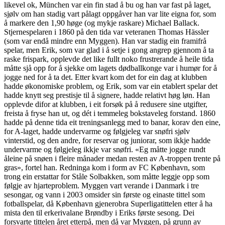
likevel ok, München var ein fin stad å bu og han var fast på laget,
sjølv om han stadig vart pålagt oppgåver han var lite eigna for, som
å markere den 1,90 høge (og mykje raskare) Michael Ballack.
Stjernespelaren i 1860 på den tida var veteranen Thomas Hässler
(som var endå mindre enn Myggen). Han var stadig ein framifrå
spelar, men Erik, som var glad i å setje i gong angrep gjennom å ta
raske frispark, opplevde det like fullt noko frustrerande å heile tida
måtte sjå opp for å sjekke om lagets dødballkonge var i humør for å
jogge ned for å ta det. Etter kvart kom det for ein dag at klubben
hadde økonomiske problem, og Erik, som var ein etablert spelar det
hadde knytt seg prestisje til å signere, hadde relativt høg løn. Han
opplevde difor at klubben, i eit forsøk på å redusere sine utgifter,
freista å fryse han ut, og dét i temmeleg bokstaveleg forstand. 1860
hadde på denne tida eit treningsanlegg med to banar, korav den eine,
for A-laget, hadde undervarme og følgjeleg var snøfri sjølv
vinterstid, og den andre, for reservar og juniorar, som ikkje hadde
undervarme og følgjeleg ikkje var snøfri. «Eg måtte jogge rundt
åleine på snøen i fleire månader medan resten av A-troppen trente på
gras», fortel han. Redninga kom i form av FC København, som
trong ein erstattar for Ståle Solbakken, som måtte leggje opp som
følgje av hjarteproblem. Myggen vart verande i Danmark i tre
sesongar, og vann i 2003 omsider sin første og einaste tittel som
fotballspelar, då København gjenerobra Superligatittelen etter å ha
mista den til erkerivalane Brøndby i Eriks første sesong. Dei
forsvarte tittelen året etterpå, men då var Myggen, på grunn av