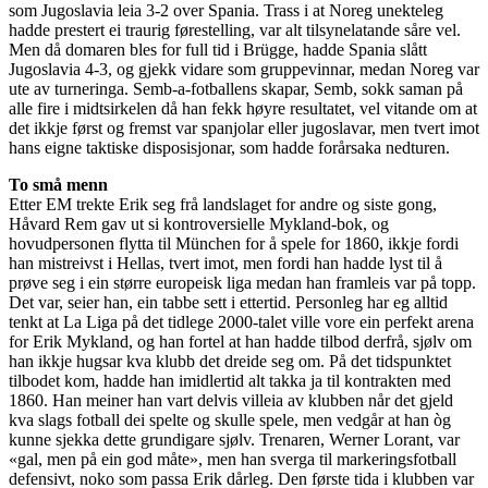
som Jugoslavia leia 3-2 over Spania. Trass i at Noreg unekteleg
hadde prestert ei traurig førestelling, var alt tilsynelatande såre vel.
Men då domaren bles for full tid i Brügge, hadde Spania slått
Jugoslavia 4-3, og gjekk vidare som gruppevinnar, medan Noreg var
ute av turneringa. Semb-a-fotballens skapar, Semb, sokk saman på
alle fire i midtsirkelen då han fekk høyre resultatet, vel vitande om at
det ikkje først og fremst var spanjolar eller jugoslavar, men tvert imot
hans eigne taktiske disposisjonar, som hadde forårsaka nedturen.
To små menn
Etter EM trekte Erik seg frå landslaget for andre og siste gong,
Håvard Rem gav ut si kontroversielle Mykland-bok, og
hovudpersonen flytta til München for å spele for 1860, ikkje fordi
han mistreivst i Hellas, tvert imot, men fordi han hadde lyst til å
prøve seg i ein større europeisk liga medan han framleis var på topp.
Det var, seier han, ein tabbe sett i ettertid. Personleg har eg alltid
tenkt at La Liga på det tidlege 2000-talet ville vore ein perfekt arena
for Erik Mykland, og han fortel at han hadde tilbod derfrå, sjølv om
han ikkje hugsar kva klubb det dreide seg om. På det tidspunktet
tilbodet kom, hadde han imidlertid alt takka ja til kontrakten med
1860. Han meiner han vart delvis villeia av klubben når det gjeld
kva slags fotball dei spelte og skulle spele, men vedgår at han òg
kunne sjekka dette grundigare sjølv. Trenaren, Werner Lorant, var
«gal, men på ein god måte», men han sverga til markeringsfotball
defensivt, noko som passa Erik dårleg. Den første tida i klubben var