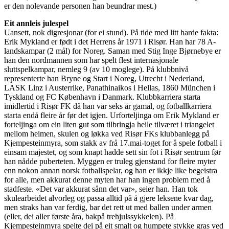
er den nolevande personen han beundrar mest.)
Eit annleis julespel
Uansett, nok digresjonar (for ei stund). På tide med litt harde fakta:
Erik Mykland er født i det Herrens år 1971 i Risør. Han har 78 A-
landskampar (2 mål) for Noreg. Saman med Stig Inge Bjørnebye er
han den nordmannen som har spelt flest internasjonale
sluttspelkampar, nemleg 9 (av 10 moglege). På klubbnivå
representerte han Bryne og Start i Noreg, Utrecht i Nederland,
LASK Linz i Austerrike, Panathinaikos i Hellas, 1860 München i
Tyskland og FC København i Danmark. Klubbkarriera starta
imidlertid i Risør FK då han var seks år gamal, og fotballkarriera
starta endå fleire år før det igjen. Urforteljinga om Erik Mykland er
forteljinga om ein liten gut som tilbringja heile tilværet i triangelet
mellom heimen, skulen og løkka ved Risør FKs klubbanlegg på
Kjempesteinmyra, som stakk av frå 17.mai-toget for å spele fotball i
einsam majestet, og som knapt hadde sett sin fot i Risør sentrum før
han nådde puberteten. Myggen er truleg gjenstand for fleire myter
enn nokon annan norsk fotballspelar, og han er ikkje like begeistra
for alle, men akkurat denne myten har han ingen problem med å
stadfeste. «Det var akkurat sånn det var», seier han. Han tok
skulearbeidet alvorleg og passa alltid på å gjere leksene kvar dag,
men straks han var ferdig, bar det rett ut med ballen under armen
(eller, dei aller første åra, bakpå trehjulssykkelen). På
Kjempesteinmyra spelte dei på eit smalt og humpete stykke gras ved