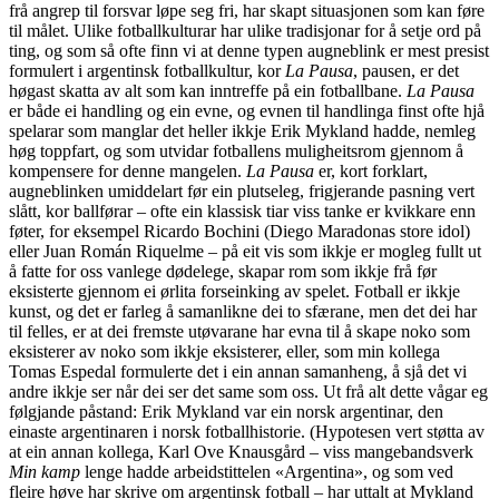
frå angrep til forsvar løpe seg fri, har skapt situasjonen som kan føre
til målet. Ulike fotballkulturar har ulike tradisjonar for å setje ord på
ting, og som så ofte finn vi at denne typen augneblink er mest presist
formulert i argentinsk fotballkultur, kor
La Pausa
, pausen, er det
høgast skatta av alt som kan inntreffe på ein fotballbane.
La Pausa
er både ei handling og ein evne, og evnen til handlinga finst ofte hjå
spelarar som manglar det heller ikkje Erik Mykland hadde, nemleg
høg toppfart, og som utvidar fotballens muligheitsrom gjennom å
kompensere for denne mangelen.
La Pausa
er, kort forklart,
augneblinken umiddelart før ein plutseleg, frigjerande pasning vert
slått, kor ballførar – ofte ein klassisk tiar viss tanke er kvikkare enn
føter, for eksempel Ricardo Bochini (Diego Maradonas store idol)
eller Juan Román Riquelme – på eit vis som ikkje er mogleg fullt ut
å fatte for oss vanlege dødelege, skapar rom som ikkje frå før
eksisterte gjennom ei ørlita forseinking av spelet. Fotball er ikkje
kunst, og det er farleg å samanlikne dei to sfærane, men det dei har
til felles, er at dei fremste utøvarane har evna til å skape noko som
eksisterer av noko som ikkje eksisterer, eller, som min kollega
Tomas Espedal formulerte det i ein annan samanheng, å sjå det vi
andre ikkje ser når dei ser det same som oss. Ut frå alt dette vågar eg
følgjande påstand: Erik Mykland var ein norsk argentinar, den
einaste argentinaren i norsk fotballhistorie. (Hypotesen vert støtta av
at ein annan kollega, Karl Ove Knausgård – viss mangebandsverk
Min kamp
lenge hadde arbeidstittelen «Argentina», og som ved
fleire høve har skrive om argentinsk fotball – har uttalt at Mykland