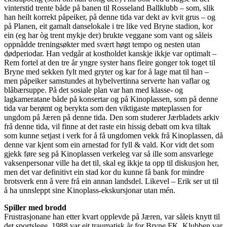
vinterstid trente både på banen til Rosseland Ballklubb – som, slik
han heilt korrekt påpeiker, på denne tida var dekt av kvit grus – og
på Planen, eit gamalt danselokale i tre like ved Bryne stadion, kor
ein (eg har òg trent mykje der) brukte veggane som vant og såleis
oppnådde treningsøkter med svært høgt tempo og nesten utan
dødperiodar. Han vedgår at kostholdet kanskje ikkje var optimalt –
Rem fortel at den tre år yngre syster hans fleire gonger tok toget til
Bryne med sekken fylt med gryter og kar for å lage mat til han –
men påpeiker samstundes at hybelvertinna serverte han vaflar og
blåbærsuppe. På det sosiale plan var han med klasse- og
lagkameratane både på konsertar og på Kinoplassen, som på denne
tida var berømt og berykta som den viktigaste møteplassen for
ungdom på Jæren på denne tida. Den som studerer Jærbladets arkiv
frå denne tida, vil finne at det raste ein hissig debatt om kva tiltak
som kunne setjast i verk for å få ungdomen vekk frå Kinoplassen, då
denne var kjent som ein arnestad for fyll & vald. Kor vidt det som
gjekk føre seg på Kinoplassen verkeleg var så ille som ansvarlege
vaksenpersonar ville ha det til, skal eg ikkje ta opp til diskusjon her,
men det var definitivt ein stad kor du kunne få bank for mindre
brotsverk enn å vere frå ein annan landsdel. Likevel – Erik ser ut til
å ha unnsleppt sine Kinoplass-ekskursjonar utan mén.
Spiller med brodd
Frustrasjonane han etter kvart opplevde på Jæren, var såleis knytt til
det sportslege. 1988 var eit traumatisk år for Bryne FK. Klubben var