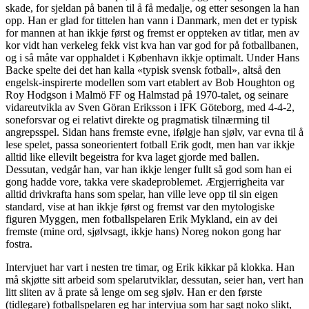
skade, for sjeldan på banen til å få medalje, og etter sesongen la han
opp. Han er glad for tittelen han vann i Danmark, men det er typisk
for mannen at han ikkje først og fremst er oppteken av titlar, men av
kor vidt han verkeleg fekk vist kva han var god for på fotballbanen,
og i så måte var opphaldet i København ikkje optimalt. Under Hans
Backe spelte dei det han kalla «typisk svensk fotball», altså den
engelsk-inspirerte modellen som vart etablert av Bob Houghton og
Roy Hodgson i Malmö FF og Halmstad på 1970-talet, og seinare
vidareutvikla av Sven Göran Eriksson i IFK Göteborg, med 4-4-2,
soneforsvar og ei relativt direkte og pragmatisk tilnærming til
angrepsspel. Sidan hans fremste evne, ifølgje han sjølv, var evna til å
lese spelet, passa soneorientert fotball Erik godt, men han var ikkje
alltid like ellevilt begeistra for kva laget gjorde med ballen.
Dessutan, vedgår han, var han ikkje lenger fullt så god som han ei
gong hadde vore, takka vere skadeproblemet. Ærgjerrigheita var
alltid drivkrafta hans som spelar, han ville leve opp til sin eigen
standard, vise at han ikkje først og fremst var den mytologiske
figuren Myggen, men fotballspelaren Erik Mykland, ein av dei
fremste (mine ord, sjølvsagt, ikkje hans) Noreg nokon gong har
fostra.
Intervjuet har vart i nesten tre timar, og Erik kikkar på klokka. Han
må skjøtte sitt arbeid som spelarutviklar, dessutan, seier han, vert han
litt sliten av å prate så lenge om seg sjølv. Han er den første
(tidlegare) fotballspelaren eg har intervjua som har sagt noko slikt,