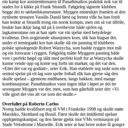
ein kamp kor assistenttrenaren til Panathinaikos praktisk nok var til
stades for å kikke på Frank Strandli. Følgjeleg signerte klubben
begge dei to sørlandskameratane. Myggen mistenkjer framleis at den
nytilsette trenaren Vassilis Daniil først og fremst ville ha han fordi
han tenkte at Strandli trong ein norsk kompis, men om så var tilfelle,
brukte han ikkje lang tid på å overbevise både sjefen og
lagkameratane om at han sjølv var ein spelar med betydelege
kvalitetar. Den avgjerande situasjonen kom, slik han hugsar det,
under ei treningsøkt kor han skulle slå ein pasning til klubbens
polske spisslegende Robert Warzycha, som hadde ryggen mot mål
og ein forsvarar i ryggen. Følgjeleg måtte Myggens pasning både
vere i perfekt høgd og slått med perfekt kraft for at Warzycha skulle
kunne vende opp og kome seg forbi sin markør, og det var den.
«Etter det var eg godtatt», seier Erik. Han etablerte seg raskt som ein
sentral spelar på eit lag som spelte fotball slik han gjerne såg den
skulle spelast – gjennom midtbanen, langs bakken, med mange
kombinasjonar. Panathinaikos vann ingen titlar i løpet av dei tre
sesongane Myggen var der, men, som han gåtefullt seier det: «Vi
ville gjort det viss alt var som det skulle.»
Overfallet på Roberto Carlos
Noreg hadde kvalifisert seg til VM i Frankrike 1998 og skulle møte
Marokko, Skottland og Brasil. Først skulle det imidlertid spelast
oppkjøringskampar, og den første gjekk mot VMs vertsnasjon på
Stade Velodrome i Marseille. Erik seier at han berre nokre få gonger