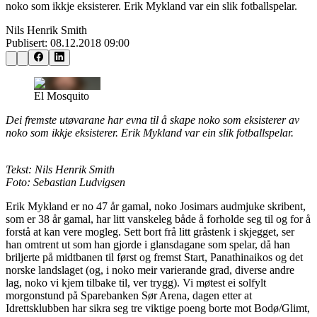
noko som ikkje eksisterer. Erik Mykland var ein slik fotballspelar.
Nils Henrik Smith
Publisert:
08.12.2018 09:00
El Mosquito
Dei fremste utøvarane har evna til å skape noko som eksisterer av
noko som ikkje eksisterer. Erik Mykland var ein slik fotballspelar.
Tekst: Nils Henrik Smith
Foto: Sebastian Ludvigsen
Erik Mykland er no 47 år gamal, noko Josimars audmjuke skribent,
som er 38 år gamal, har litt vanskeleg både å forholde seg til og for å
forstå at kan vere mogleg. Sett bort frå litt gråstenk i skjegget, ser
han omtrent ut som han gjorde i glansdagane som spelar, då han
briljerte på midtbanen til først og fremst Start, Panathinaikos og det
norske landslaget (og, i noko meir varierande grad, diverse andre
lag, noko vi kjem tilbake til, ver trygg). Vi møtest ei solfylt
morgonstund på Sparebanken Sør Arena, dagen etter at
Idrettsklubben har sikra seg tre viktige poeng borte mot Bodø/Glimt,