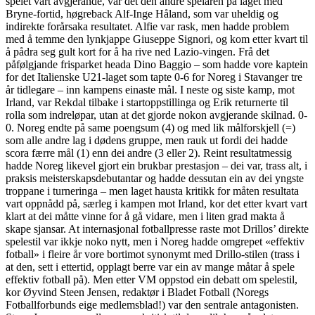
spelet vart avgjerande, var det den andre spelaren på laget med
Bryne-fortid, høgreback Alf-Inge Håland, som var uheldig og
indirekte forårsaka resultatet. Alfie var rask, men hadde problem
med å temme den lynkjappe Giuseppe Signori, og kom etter kvart til
å pådra seg gult kort for å ha rive ned Lazio-vingen. Frå det
påfølgjande frisparket heada Dino Baggio – som hadde vore kaptein
for det Italienske U21-laget som tapte 0-6 for Noreg i Stavanger tre
år tidlegare – inn kampens einaste mål. I neste og siste kamp, mot
Irland, var Rekdal tilbake i startoppstillinga og Erik returnerte til
rolla som indreløpar, utan at det gjorde nokon avgjerande skilnad. 0-
0. Noreg endte på same poengsum (4) og med lik målforskjell (=)
som alle andre lag i dødens gruppe, men rauk ut fordi dei hadde
scora færre mål (1) enn dei andre (3 eller 2). Reint resultatmessig
hadde Noreg likevel gjort ein brukbar prestasjon – dei var, trass alt, i
praksis meisterskapsdebutantar og hadde dessutan ein av dei yngste
troppane i turneringa – men laget hausta kritikk for måten resultata
vart oppnådd på, særleg i kampen mot Irland, kor det etter kvart vart
klart at dei måtte vinne for å gå vidare, men i liten grad makta å
skape sjansar. At internasjonal fotballpresse raste mot Drillos’ direkte
spelestil var ikkje noko nytt, men i Noreg hadde omgrepet «effektiv
fotball» i fleire år vore bortimot synonymt med Drillo-stilen (trass i
at den, sett i ettertid, opplagt berre var ein av mange måtar å spele
effektiv fotball på). Men etter VM oppstod ein debatt om spelestil,
kor Øyvind Steen Jensen, redaktør i Bladet Fotball (Noregs
Fotballforbunds eige medlemsblad!) var den sentrale antagonisten.