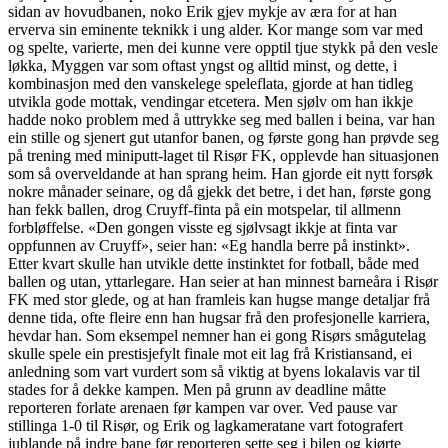
sidan av hovudbanen, noko Erik gjev mykje av æra for at han
erverva sin eminente teknikk i ung alder. Kor mange som var med
og spelte, varierte, men dei kunne vere opptil tjue stykk på den vesle
løkka, Myggen var som oftast yngst og alltid minst, og dette, i
kombinasjon med den vanskelege speleflata, gjorde at han tidleg
utvikla gode mottak, vendingar etcetera. Men sjølv om han ikkje
hadde noko problem med å uttrykke seg med ballen i beina, var han
ein stille og sjenert gut utanfor banen, og første gong han prøvde seg
på trening med miniputt-laget til Risør FK, opplevde han situasjonen
som så overveldande at han sprang heim. Han gjorde eit nytt forsøk
nokre månader seinare, og då gjekk det betre, i det han, første gong
han fekk ballen, drog Cruyff-finta på ein motspelar, til allmenn
forbløffelse. «Den gongen visste eg sjølvsagt ikkje at finta var
oppfunnen av Cruyff», seier han: «Eg handla berre på instinkt».
Etter kvart skulle han utvikle dette instinktet for fotball, både med
ballen og utan, yttarlegare. Han seier at han minnest barneåra i Risør
FK med stor glede, og at han framleis kan hugse mange detaljar frå
denne tida, ofte fleire enn han hugsar frå den profesjonelle karriera,
hevdar han. Som eksempel nemner han ei gong Risørs smågutelag
skulle spele ein prestisjefylt finale mot eit lag frå Kristiansand, ei
anledning som vart vurdert som så viktig at byens lokalavis var til
stades for å dekke kampen. Men på grunn av deadline måtte
reporteren forlate arenaen før kampen var over. Ved pause var
stillinga 1-0 til Risør, og Erik og lagkameratane vart fotografert
jublande på indre bane før reporteren sette seg i bilen og kjørte