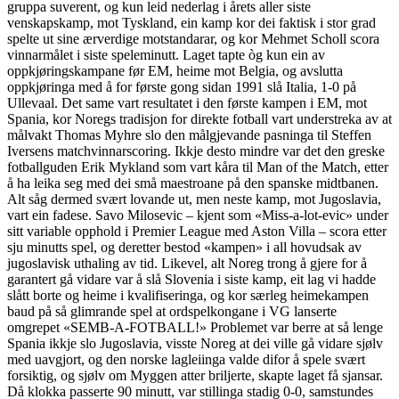
gruppa suverent, og kun leid nederlag i årets aller siste
venskapskamp, mot Tyskland, ein kamp kor dei faktisk i stor grad
spelte ut sine ærverdige motstandarar, og kor Mehmet Scholl scora
vinnarmålet i siste speleminutt. Laget tapte òg kun ein av
oppkjøringskampane før EM, heime mot Belgia, og avslutta
oppkjøringa med å for første gong sidan 1991 slå Italia, 1-0 på
Ullevaal. Det same vart resultatet i den første kampen i EM, mot
Spania, kor Noregs tradisjon for direkte fotball vart understreka av at
målvakt Thomas Myhre slo den målgjevande pasninga til Steffen
Iversens matchvinnarscoring. Ikkje desto mindre var det den greske
fotballguden Erik Mykland som vart kåra til Man of the Match, etter
å ha leika seg med dei små maestroane på den spanske midtbanen.
Alt såg dermed svært lovande ut, men neste kamp, mot Jugoslavia,
vart ein fadese. Savo Milosevic – kjent som «Miss-a-lot-evic» under
sitt variable opphold i Premier League med Aston Villa – scora etter
sju minutts spel, og deretter bestod «kampen» i all hovudsak av
jugoslavisk uthaling av tid. Likevel, alt Noreg trong å gjere for å
garantert gå vidare var å slå Slovenia i siste kamp, eit lag vi hadde
slått borte og heime i kvalifiseringa, og kor særleg heimekampen
baud på så glimrande spel at ordspelkongane i VG lanserte
omgrepet «SEMB-A-FOTBALL!» Problemet var berre at så lenge
Spania ikkje slo Jugoslavia, visste Noreg at dei ville gå vidare sjølv
med uavgjort, og den norske lagleiinga valde difor å spele svært
forsiktig, og sjølv om Myggen atter briljerte, skapte laget få sjansar.
Då klokka passerte 90 minutt, var stillinga stadig 0-0, samstundes