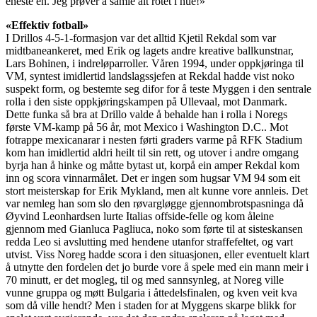
eneste en. Jeg prøver å samle alt rotet i hue!»
«Effektiv fotball»
I Drillos 4-5-1-formasjon var det alltid Kjetil Rekdal som var
midtbaneankeret, med Erik og lagets andre kreative ballkunstnar,
Lars Bohinen, i indreløparroller. Våren 1994, under oppkjøringa til
VM, syntest imidlertid landslagssjefen at Rekdal hadde vist noko
suspekt form, og bestemte seg difor for å teste Myggen i den sentrale
rolla i den siste oppkjøringskampen på Ullevaal, mot Danmark.
Dette funka så bra at Drillo valde å behalde han i rolla i Noregs
første VM-kamp på 56 år, mot Mexico i Washington D.C.. Mot
fotrappe mexicanarar i nesten førti graders varme på RFK Stadium
kom han imidlertid aldri heilt til sin rett, og utover i andre omgang
byrja han å hinke og måtte bytast ut, korpå ein amper Rekdal kom
inn og scora vinnarmålet. Det er ingen som hugsar VM 94 som eit
stort meisterskap for Erik Mykland, men alt kunne vore annleis. Det
var nemleg han som slo den røvargløgge gjennombrotspasninga då
Øyvind Leonhardsen lurte Italias offside-felle og kom åleine
gjennom med Gianluca Pagliuca, noko som førte til at sisteskansen
redda Leo si avslutting med hendene utanfor straffefeltet, og vart
utvist. Viss Noreg hadde scora i den situasjonen, eller eventuelt klart
å utnytte den fordelen det jo burde vore å spele med ein mann meir i
70 minutt, er det mogleg, til og med sannsynleg, at Noreg ville
vunne gruppa og møtt Bulgaria i åttedelsfinalen, og kven veit kva
som då ville hendt? Men i staden for at Myggens skarpe blikk for