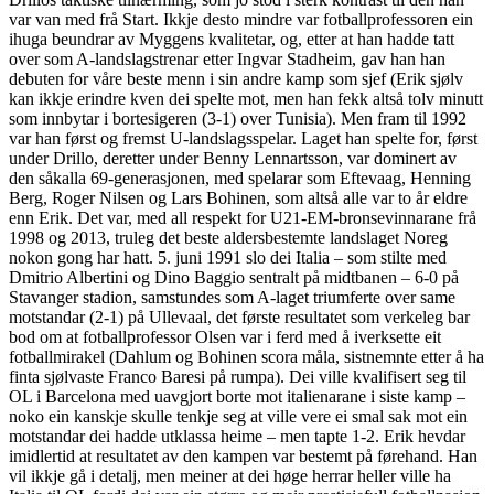
var van med frå Start. Ikkje desto mindre var fotballprofessoren ein
ihuga beundrar av Myggens kvalitetar, og, etter at han hadde tatt
over som A-landslagstrenar etter Ingvar Stadheim, gav han han
debuten for våre beste menn i sin andre kamp som sjef (Erik sjølv
kan ikkje erindre kven dei spelte mot, men han fekk altså tolv minutt
som innbytar i bortesigeren (3-1) over Tunisia). Men fram til 1992
var han først og fremst U-landslagsspelar. Laget han spelte for, først
under Drillo, deretter under Benny Lennartsson, var dominert av
den såkalla 69-generasjonen, med spelarar som Eftevaag, Henning
Berg, Roger Nilsen og Lars Bohinen, som altså alle var to år eldre
enn Erik. Det var, med all respekt for U21-EM-bronsevinnarane frå
1998 og 2013, truleg det beste aldersbestemte landslaget Noreg
nokon gong har hatt. 5. juni 1991 slo dei Italia – som stilte med
Dmitrio Albertini og Dino Baggio sentralt på midtbanen – 6-0 på
Stavanger stadion, samstundes som A-laget triumferte over same
motstandar (2-1) på Ullevaal, det første resultatet som verkeleg bar
bod om at fotballprofessor Olsen var i ferd med å iverksette eit
fotballmirakel (Dahlum og Bohinen scora måla, sistnemnte etter å ha
finta sjølvaste Franco Baresi på rumpa). Dei ville kvalifisert seg til
OL i Barcelona med uavgjort borte mot italienarane i siste kamp –
noko ein kanskje skulle tenkje seg at ville vere ei smal sak mot ein
motstandar dei hadde utklassa heime – men tapte 1-2. Erik hevdar
imidlertid at resultatet av den kampen var bestemt på førehand. Han
vil ikkje gå i detalj, men meiner at dei høge herrar heller ville ha