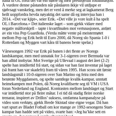
Italia til OL fordi dei var ein større og meir prestisjefull fotballnasjon.
Å vurdere denne påstanden når påståaren ikkje vil utdjupe er
sjølvsagt vanskeleg, men det er verd å merke seg at lagkamerat Berg
heilt uoppfordra hevda nøyaktig det same då eg intervjua han i
2014. «Det var kjipt», seier Erik. «Det ville jo vore kult å ha spelt
OL i Barcelona.» Det italienske laget – som gjekk vidare med
negativ målforskjell – tapte i kvartfinalen mot vertsnasjonen, anført
av ein viss Pep Guardiola. (Verda måtte vente på meistermøtet
mellom Pep og Erik heilt til Euro 2000, då Noreg slo Spania 1-0 i
Rotterdam og Myggen vart kåra til banens beste spelar.)
Vårsesongen 1992 var Erik på banen i dei fleste av Noregs
landskampar, men med unnatak for 3-1-sigeren over Bermuda var
han alltid innbytar. Mot Sverige på Ullevaal i august det året (2-2)
spelte han imidlertid frå start, og sidan var han fast inventar på laget
(så framt han var skadefri) fram til våren 1995. Han scora sitt første
landslagsmål i 10-0-sigeren over San Marino og feira med den
berømte Myggdansen, og spelte samtlege kvalik-kampar, unntatt
heimekampen mot Polen, då Noreg kvalifiserte seg til VM i USA
foran Nederland og England. Kontrasten mellom landslaget og Start
var imidlertid stor på fleire måtar. I ei tid då stadig fleire norske
trenarar, inspirert av Drillos’ suksess, omfamna kampanalyse på
video som verktøy, gjekk Brede Skistad sine eigne vegar. Då han
vart spurt av Bladet Fotball om kor mange av 1992-sesongens Start-
kampar han hadde sett på video, svarte han: «Jeg ha’kke sett en