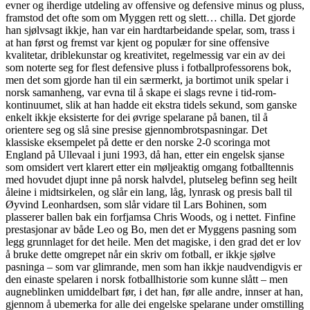
evner og iherdige utdeling av offensive og defensive minus og pluss,
framstod det ofte som om Myggen rett og slett… chilla. Det gjorde
han sjølvsagt ikkje, han var ein hardtarbeidande spelar, som, trass i
at han først og fremst var kjent og populær for sine offensive
kvalitetar, driblekunstar og kreativitet, regelmessig var ein av dei
som noterte seg for flest defensive pluss i fotballprofessorens bok,
men det som gjorde han til ein særmerkt, ja bortimot unik spelar i
norsk samanheng, var evna til å skape ei slags revne i tid-rom-
kontinuumet, slik at han hadde eit ekstra tidels sekund, som ganske
enkelt ikkje eksisterte for dei øvrige spelarane på banen, til å
orientere seg og slå sine presise gjennombrotspasningar. Det
klassiske eksempelet på dette er den norske 2-0 scoringa mot
England på Ullevaal i juni 1993, då han, etter ein engelsk sjanse
som omsidert vert klarert etter ein møljeaktig omgang fotballtennis
med hovudet djupt inne på norsk halvdel, plutseleg befinn seg heilt
åleine i midtsirkelen, og slår ein lang, låg, lynrask og presis ball til
Øyvind Leonhardsen, som slår vidare til Lars Bohinen, som
plasserer ballen bak ein forfjamsa Chris Woods, og i nettet. Finfine
prestasjonar av både Leo og Bo, men det er Myggens pasning som
legg grunnlaget for det heile. Men det magiske, i den grad det er lov
å bruke dette omgrepet når ein skriv om fotball, er ikkje sjølve
pasninga – som var glimrande, men som han ikkje naudvendigvis er
den einaste spelaren i norsk fotballhistorie som kunne slått – men
augneblinken umiddelbart før, i det han, før alle andre, innser at han,
gjennom å ubemerka for alle dei engelske spelarane under omstilling