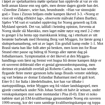
i løpet av spelarkarriera møtte spelarar han opplevde at var av ein
heilt annan klasse enn seg sjølv, men denne dagen gjorde han det.
«Zinedine Zidane», seier han, beundrande. «Han var sinnssjukt
god.» Trass i Zizous briljans endte kampen likevel 3-3. «Noreg er
visst eit veldig effektivt lag», observerte målvakt Fabien Barthez.
Sjølve VM vart ei variabel oppleving for Noreg generelt og Erik
Mykland spesielt. Det var, iallfall i heimleg opinion, forventa at
Noreg skulle slå Marokko, men laget måtte nøye seg med 2-2 etter
to gonger å ha henta opp marokkansk leiing, og i etterkant av sitt
berømte barbesøk med Henning Berg vart Myggen, for første gong i
sluttspelsamanheng, sett ut av laget. Ein grufull kamp endte 1-1. Mot
Brasil starta han like fullt atter på benken, men kom inn for Roar
Strand etter pause og bidrog til Noregs aller største dag på
fotballarenaen. Symptomatisk er det likevel at den Myggen-
handlinga som først og fremst vert hugsa frå denne kampen ikkje er
eit suverent dribleraid eller ei genial gjennombrotspasning, men
derimot eit praktfullt overfall på Roberto Carlos, som han sendte
flygande fleire meter gjennom lufta langs Brasils venstre sidelinje,
og vart beløna av domar Esfandiar Baharmast med eit gult kort.
Etter 0-1 for Italia i åttedelsfinalen, kor han var tilbake i
startoppstillinga, trekte Myggen seg frå vidare landslagsspel, men
gjorde comeback under Nils Johan Semb eit halvt år seinare, under
venskapskampen mot same motstandar i Pisa (0-0). Etter ei noko
trøblete start på EM-kvalifiseringa gjennomførte Noreg ein suveren
1999-sesong, kor dei vann samtlege kvalifiseringskampar og toppa