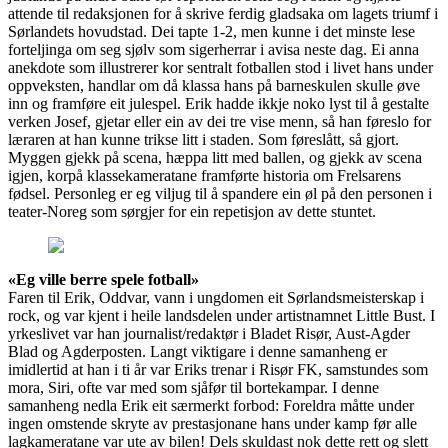
attende til redaksjonen for å skrive ferdig gladsaka om lagets triumf i
Sørlandets hovudstad. Dei tapte 1-2, men kunne i det minste lese
forteljinga om seg sjølv som sigerherrar i avisa neste dag. Ei anna
anekdote som illustrerer kor sentralt fotballen stod i livet hans under
oppveksten, handlar om då klassa hans på barneskulen skulle øve
inn og framføre eit julespel. Erik hadde ikkje noko lyst til å gestalte
verken Josef, gjetar eller ein av dei tre vise menn, så han føreslo for
læraren at han kunne trikse litt i staden. Som føreslått, så gjort.
Myggen gjekk på scena, hæppa litt med ballen, og gjekk av scena
igjen, korpå klassekameratane framførte historia om Frelsarens
fødsel. Personleg er eg viljug til å spandere ein øl på den personen i
teater-Noreg som sørgjer for ein repetisjon av dette stuntet.
«Eg ville berre spele fotball»
Faren til Erik, Oddvar, vann i ungdomen eit Sørlandsmeisterskap i
rock, og var kjent i heile landsdelen under artistnamnet Little Bust. I
yrkeslivet var han journalist/redaktør i Bladet Risør, Aust-Agder
Blad og Agderposten. Langt viktigare i denne samanheng er
imidlertid at han i ti år var Eriks trenar i Risør FK, samstundes som
mora, Siri, ofte var med som sjåfør til bortekampar. I denne
samanheng nedla Erik eit særmerkt forbod: Foreldra måtte under
ingen omstende skryte av prestasjonane hans under kamp før alle
lagkameratane var ute av bilen! Dels skuldast nok dette rett og slett