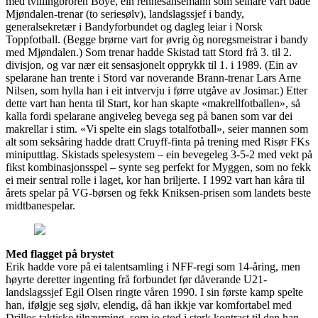
med tvillingbroren Boye, ein rennesansemann som seinare vart både
Mjøndalen-trenar (to seriesølv), landslagssjef i bandy,
generalsekretær i Bandyforbundet og dagleg leiar i Norsk
Toppfotball. (Begge brørne vart for øvrig òg noregsmeistrar i bandy
med Mjøndalen.) Som trenar hadde Skistad tatt Stord frå 3. til 2.
divisjon, og var nær eit sensasjonelt opprykk til 1. i 1989. (Ein av
spelarane han trente i Stord var noverande Brann-trenar Lars Arne
Nilsen, som hylla han i eit intvervju i førre utgåve av Josimar.) Etter
dette vart han henta til Start, kor han skapte «makrellfotballen», så
kalla fordi spelarane angiveleg bevega seg på banen som var dei
makrellar i stim. «Vi spelte ein slags totalfotball», seier mannen som
alt som seksåring hadde dratt Cruyff-finta på trening med Risør FKs
miniputtlag. Skistads spelesystem – ein bevegeleg 3-5-2 med vekt på
fikst kombinasjonsspel – synte seg perfekt for Myggen, som no fekk
ei meir sentral rolle i laget, kor han briljerte. I 1992 vart han kåra til
årets spelar på VG-børsen og fekk Kniksen-prisen som landets beste
midtbanespelar.
Med flagget på brystet
Erik hadde vore på ei talentsamling i NFF-regi som 14-åring, men
høyrte deretter ingenting frå forbundet før dåverande U21-
landslagssjef Egil Olsen ringte våren 1990. I sin første kamp spelte
han, ifølgje seg sjølv, elendig, då han ikkje var komfortabel med
Drillos taktiske tilnærming, som jo stod i sterk kontrast til den han