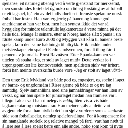
sjenanse, eit naturleg ubehag ved å verte gjenstand for merksemd,
men samstundes fortel det óg noko om tidleg forståing av at fotball
er eit lagspel, hjå ein av dei individuelt sett fremste spelarane norsk
fotball har fostra. Han var ærgjerrig på banen og kunne godt
anerkjenne at han var best, men han syntest ikkje det var så
hyggjeleg for mindre talentfulle lagkameratar å verte minna på det
heile tida. Mange år seinare, etter at Noreg hadde slått Spania i sin
første kamp under Euro 2000 og Myggen vart kåra til banens beste
spelar, kom den same haldninga til uttrykk. Erik hadde under
meisterskapet ein spalte i Fædrelandsvennen, fortalt til og ført i
pennen av journalist Ernst Ravnåsen. Etter Spania-kampen var
tittelen på spalta «Jeg er stolt av laget mitt!» Dette verkar jo i
utgongspunktet lite kontroversielt, men spaltisten sjølv var irritert,
fordi han meinte overskrifta burde vore «Jeg er stolt av laget
vårt
!»
Den unge Erik Mykland var både god og engasjert, og spelte i løpet
av barne- og ungdomsåra i Risør gjerne på både to og tre lag
samtidig. Sjølv samanlikna med sine jamnaldringar var han liten av
vekst, og når han spelte for juniorlaget medan han framleis var i
lillegutt-aldar vart han rimelegvis
veldig
liten vis-a-vis både
lagkameratar og motstandarar. Han meiner sjølv at dette vart
avgjerande for at han utvikla det han sjølv vurderer som si sterkaste
side som fotballspelar, nemleg speleforståinga. For å kompensere for
sin manglande storleik (og relative mangel på fart), vart han nødt til
å lære seg å lese spelet betre enn alle andre, noko som kom til nytte