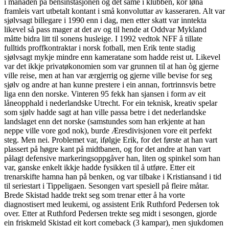
i månaden på bensinstasjonen og det same i klubben, kor løna
framleis vart utbetalt kontant i små konvoluttar av kasseraren. Alt var
sjølvsagt billegare i 1990 enn i dag, men etter skatt var inntekta
likevel så pass mager at det av og til hende at Oddvar Mykland
måtte bidra litt til sonens husleige. I 1992 vedtok NFF å tillate
fulltids proffkontraktar i norsk fotball, men Erik tente stadig
sjølvsagt mykje mindre enn kameratane som hadde reist ut. Likevel
var det ikkje privatøkonomien som var grunnen til at han òg gjerne
ville reise, men at han var ærgjerrig og gjerne ville bevise for seg
sjølv og andre at han kunne prestere i ein annan, fortrinnsvis betre
liga enn den norske. Vinteren 95 fekk han sjansen i form av eit
låneopphald i nederlandske Utrecht. For ein teknisk, kreativ spelar
som sjølv hadde sagt at han ville passa betre i det nederlandske
landslaget enn det norske (samstundes som han erkjente at han
neppe ville vore god nok), burde Æresdivisjonen vore eit perfekt
steg. Men nei. Problemet var, ifølgje Erik, for det første at han vart
plassert på høgre kant på midtbanen, og for det andre at han vart
pålagt defensive markeringsoppgåver han, liten og spinkel som han
var, ganske enkelt ikkje hadde fysikken til å utføre. Etter eit
trenarskifte hamna han på benken, og var tilbake i Kristiansand i tid
til seriestart i Tippeligaen. Sesongen vart spesiell på fleire måtar.
Brede Skistad hadde trekt seg som trenar etter å ha vorte
diagnostisert med leukemi, og assistent Erik Ruthford Pedersen tok
over. Etter at Ruthford Pedersen trekte seg midt i sesongen, gjorde
ein friskmeld Skistad eit kort comeback (3 kampar), men sjukdomen