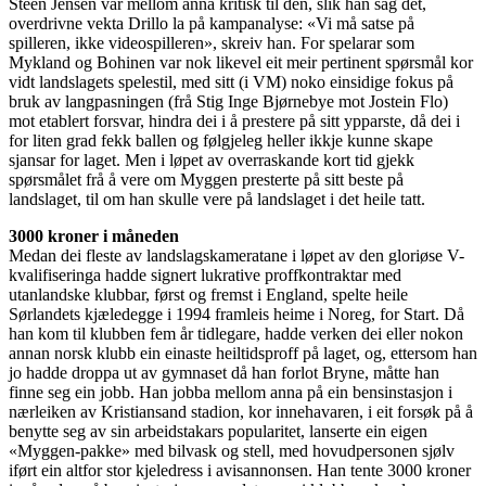
Steen Jensen var mellom anna kritisk til den, slik han såg det,
overdrivne vekta Drillo la på kampanalyse: «Vi må satse på
spilleren, ikke videospilleren», skreiv han. For spelarar som
Mykland og Bohinen var nok likevel eit meir pertinent spørsmål kor
vidt landslagets spelestil, med sitt (i VM) noko einsidige fokus på
bruk av langpasningen (frå Stig Inge Bjørnebye mot Jostein Flo)
mot etablert forsvar, hindra dei i å prestere på sitt ypparste, då dei i
for liten grad fekk ballen og følgjeleg heller ikkje kunne skape
sjansar for laget. Men i løpet av overraskande kort tid gjekk
spørsmålet frå å vere om Myggen presterte på sitt beste på
landslaget, til om han skulle vere på landslaget i det heile tatt.
3000 kroner i måneden
Medan dei fleste av landslagskameratane i løpet av den gloriøse V-
kvalifiseringa hadde signert lukrative proffkontraktar med
utanlandske klubbar, først og fremst i England, spelte heile
Sørlandets kjæledegge i 1994 framleis heime i Noreg, for Start. Då
han kom til klubben fem år tidlegare, hadde verken dei eller nokon
annan norsk klubb ein einaste heiltidsproff på laget, og, ettersom han
jo hadde droppa ut av gymnaset då han forlot Bryne, måtte han
finne seg ein jobb. Han jobba mellom anna på ein bensinstasjon i
nærleiken av Kristiansand stadion, kor innehavaren, i eit forsøk på å
benytte seg av sin arbeidstakars popularitet, lanserte ein eigen
«Myggen-pakke» med bilvask og stell, med hovudpersonen sjølv
iført ein altfor stor kjeledress i avisannonsen. Han tente 3000 kroner