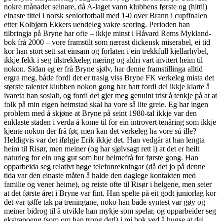
nokre månader seinare, då A-laget vann klubbens første og (hittil)
einaste tittel i norsk seniorfotball med 1-0 over Brann i cupfinalen
etter Kolbjørn Ekkers uendeleg vakre scoring. Perioden han
tilbringja på Bryne har ofte – ikkje minst i Håvard Rems Mykland-
bok frå 2000 – vore framstilt som nærast dickensk miserabel, ei tid
kor han stort sett sat einsam og forlaten i ein trekkfull kjellarhybel,
ikkje fekk i seg tilstrekkeleg næring og aldri vart invitert heim til
nokon. Sidan eg er frå Bryne sjølv, har denne framstillinga alltid
ergra meg, både fordi det er trasig viss Bryne FK verkeleg mista det
største talentet klubben nokon gong har hatt fordi dei ikkje klarte å
ivareta han sosialt, og fordi det gjer meg genuint trist å tenkje på at at
folk på min eigen heimstad skal ha vore så lite greie. Eg har ingen
problem med å skjøne at Bryne på seint 1980-tal ikkje var den
enklaste staden i verda å kome til for ein introvert tenåring som ikkje
kjente nokon der frå før, men kan det verkeleg ha vore
så
ille?
Heldigvis var det ifølgje Erik ikkje det. Han vedgår at han lengta
heim til Risør, men meiner (og har sjølvsagt rett i) at det er heilt
naturleg for ein ung gut som bur heimefrå for første gong. Han
opparbeida seg relativt høge telefonrekningar (då det jo på denne
tida var den einaste måten å halde den daglege kontakten med
familie og vener heime), og reiste ofte til Risør i helgene, men seier
at det første året i Bryne var fint. Han spelte på eit godt juniorlag kor
det var tøffe tak på treningane, noko han både syntest var gøy og
meiner bidrog til å utvikle han mykje som spelar, og opparbeider seg
ekstrapoeng (som om han trong det!) i mi bok ved å hugse at dei