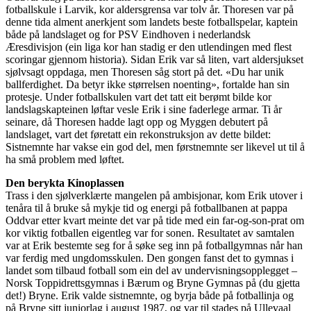
fotballskule i Larvik, kor aldersgrensa var tolv år. Thoresen var på
denne tida alment anerkjent som landets beste fotballspelar, kaptein
både på landslaget og for PSV Eindhoven i nederlandsk
Æresdivisjon (ein liga kor han stadig er den utlendingen med flest
scoringar gjennom historia). Sidan Erik var så liten, vart aldersjukset
sjølvsagt oppdaga, men Thoresen såg stort på det. «Du har unik
ballferdighet. Da betyr ikke størrelsen noenting», fortalde han sin
protesje. Under fotballskulen vart det tatt eit berømt bilde kor
landslagskapteinen løftar vesle Erik i sine faderlege armar. Ti år
seinare, då Thoresen hadde lagt opp og Myggen debutert på
landslaget, vart det føretatt ein rekonstruksjon av dette bildet:
Sistnemnte har vakse ein god del, men førstnemnte ser likevel ut til å
ha små problem med løftet.
Den berykta Kinoplassen
Trass i den sjølverklærte mangelen på ambisjonar, kom Erik utover i
tenåra til å bruke så mykje tid og energi på fotballbanen at pappa
Oddvar etter kvart meinte det var på tide med ein far-og-son-prat om
kor viktig fotballen eigentleg var for sonen. Resultatet av samtalen
var at Erik bestemte seg for å søke seg inn på fotballgymnas når han
var ferdig med ungdomsskulen. Den gongen fanst det to gymnas i
landet som tilbaud fotball som ein del av undervisningsopplegget –
Norsk Toppidrettsgymnas i Bærum og Bryne Gymnas på (du gjetta
det!) Bryne. Erik valde sistnemnte, og byrja både på fotballinja og
på Bryne sitt juniorlag i august 1987, og var til stades på Ullevaal