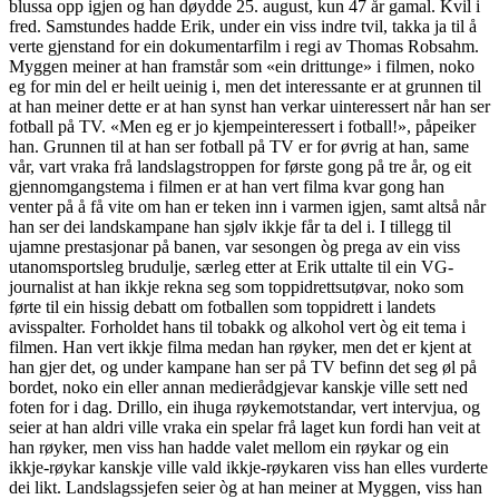
blussa opp igjen og han døydde 25. august, kun 47 år gamal. Kvil i
fred. Samstundes hadde Erik, under ein viss indre tvil, takka ja til å
verte gjenstand for ein dokumentarfilm i regi av Thomas Robsahm.
Myggen meiner at han framstår som «ein drittunge» i filmen, noko
eg for min del er heilt ueinig i, men det interessante er at grunnen til
at han meiner dette er at han synst han verkar uinteressert når han ser
fotball på TV. «Men eg er jo kjempeinteressert i fotball!», påpeiker
han. Grunnen til at han ser fotball på TV er for øvrig at han, same
vår, vart vraka frå landslagstroppen for første gong på tre år, og eit
gjennomgangstema i filmen er at han vert filma kvar gong han
venter på å få vite om han er teken inn i varmen igjen, samt altså når
han ser dei landskampane han sjølv ikkje får ta del i. I tillegg til
ujamne prestasjonar på banen, var sesongen òg prega av ein viss
utanomsportsleg brudulje, særleg etter at Erik uttalte til ein VG-
journalist at han ikkje rekna seg som toppidrettsutøvar, noko som
førte til ein hissig debatt om fotballen som toppidrett i landets
avisspalter. Forholdet hans til tobakk og alkohol vert òg eit tema i
filmen. Han vert ikkje filma medan han røyker, men det er kjent at
han gjer det, og under kampane han ser på TV befinn det seg øl på
bordet, noko ein eller annan medierådgjevar kanskje ville sett ned
foten for i dag. Drillo, ein ihuga røykemotstandar, vert intervjua, og
seier at han aldri ville vraka ein spelar frå laget kun fordi han veit at
han røyker, men viss han hadde valet mellom ein røykar og ein
ikkje-røykar kanskje ville vald ikkje-røykaren viss han elles vurderte
dei likt. Landslagssjefen seier òg at han meiner at Myggen, viss han