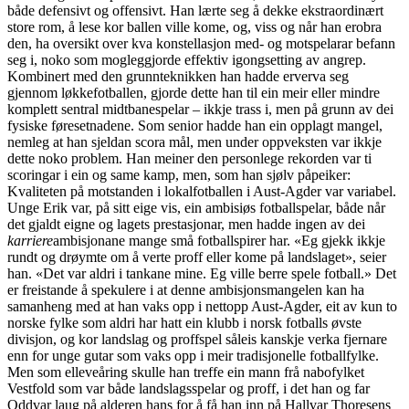
både defensivt og offensivt. Han lærte seg å dekke ekstraordinært
store rom, å lese kor ballen ville kome, og, viss og når han erobra
den, ha oversikt over kva konstellasjon med- og motspelarar befann
seg i, noko som mogleggjorde effektiv igongsetting av angrep.
Kombinert med den grunnteknikken han hadde erverva seg
gjennom løkkefotballen, gjorde dette han til ein meir eller mindre
komplett sentral midtbanespelar – ikkje trass i, men på grunn av dei
fysiske føresetnadene. Som senior hadde han ein opplagt mangel,
nemleg at han sjeldan scora mål, men under oppveksten var ikkje
dette noko problem. Han meiner den personlege rekorden var ti
scoringar i ein og same kamp, men, som han sjølv påpeiker:
Kvaliteten på motstanden i lokalfotballen i Aust-Agder var variabel.
Unge Erik var, på sitt eige vis, ein ambisiøs fotballspelar, både når
det gjaldt eigne og lagets prestasjonar, men hadde ingen av dei
karriere
ambisjonane mange små fotballspirer har. «Eg gjekk ikkje
rundt og drøymte om å verte proff eller kome på landslaget», seier
han. «Det var aldri i tankane mine. Eg ville berre spele fotball.» Det
er freistande å spekulere i at denne ambisjonsmangelen kan ha
samanheng med at han vaks opp i nettopp Aust-Agder, eit av kun to
norske fylke som aldri har hatt ein klubb i norsk fotballs øvste
divisjon, og kor landslag og proffspel såleis kanskje verka fjernare
enn for unge gutar som vaks opp i meir tradisjonelle fotballfylke.
Men som elleveåring skulle han treffe ein mann frå nabofylket
Vestfold som var både landslagsspelar og proff, i det han og far
Oddvar laug på alderen hans for å få han inn på Hallvar Thoresens