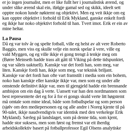
er jo ingen journalist, men er like fullt her i journalistisk ærend, og
under slike ærend skal ein, ifølgje gamal sed og skikk, ideelt sett
opptre nokon lunde nøkternt og objektivt. Men eg veit ikkje om eg
kan opptre objektivt i forhold til Erik Mykland, ganske enkelt fordi
eg ikkje har noko objektivt forhold til han. Tvert imot. Erik er ein av
mine heltar.
La Pausa
Då eg var tolv år og spelte fotball, ville eg helst av alt vere Roberto
Baggio, men viss eg skulle velje ein norsk spelar å vere, ville eg
vald Myggen, og eg ville ikkje ei gong trengt å tenkje meg om
(Børre Meinseth hadde trass alt gått til Viking på dette tidspunktet,
og var såleis uaktuell). Kanskje var det fordi han, som meg, var
liten. Kanskje fordi han, ikkje som meg, var teknisk briljant.
Kanskje var det fordi han ofte vart framstilt i media som ein bohem,
noko han kanskje eller kanskje ikkje var, men som eg under alle
omstende definitivt ikkje var, men til gjengjeld hadde ein brennande
ambisjon om ein dag å verte. Uansett var han den nordmannen som
best representerte det eg for å for ei gongs skuld verte litt høgstemt
må omtale som mine ideal, både som fotballspelar og som person
(sjølv om den mediepersonen eg og alle andre i Noreg kjente til på
90-talet, ikkje naudvendigvis var identisk med den verkelege Erik
Mykland). Særleg på landslaget, som på denne tida, som kjent,
hadde stor suksess, men som først og fremst var eit iherdig
arbeidskollektiv basert på fotballprofessor Egil Olsens analytiske