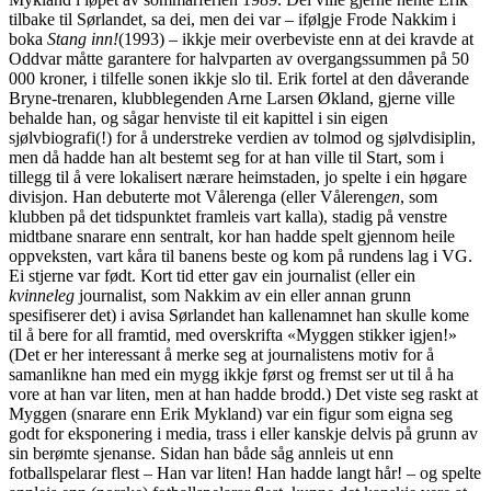
tilbake til Sørlandet, sa dei, men dei var – ifølgje Frode Nakkim i
boka
Stang inn!
(1993) – ikkje meir overbeviste enn at dei kravde at
Oddvar måtte garantere for halvparten av overgangssummen på 50
000 kroner, i tilfelle sonen ikkje slo til. Erik fortel at den dåverande
Bryne-trenaren, klubblegenden Arne Larsen Økland, gjerne ville
behalde han, og sågar henviste til eit kapittel i sin eigen
sjølvbiografi(!) for å understreke verdien av tolmod og sjølvdisiplin,
men då hadde han alt bestemt seg for at han ville til Start, som i
tillegg til å vere lokalisert nærare heimstaden, jo spelte i ein høgare
divisjon. Han debuterte mot Vålerenga (eller Vålereng
en
, som
klubben på det tidspunktet framleis vart kalla), stadig på venstre
midtbane snarare enn sentralt, kor han hadde spelt gjennom heile
oppveksten, vart kåra til banens beste og kom på rundens lag i VG.
Ei stjerne var født. Kort tid etter gav ein journalist (eller ein
kvinneleg
journalist, som Nakkim av ein eller annan grunn
spesifiserer det) i avisa Sørlandet han kallenamnet han skulle kome
til å bere for all framtid, med overskrifta «Myggen stikker igjen!»
(Det er her interessant å merke seg at journalistens motiv for å
samanlikne han med ein mygg ikkje først og fremst ser ut til å ha
vore at han var liten, men at han hadde brodd.) Det viste seg raskt at
Myggen (snarare enn Erik Mykland) var ein figur som eigna seg
godt for eksponering i media, trass i eller kanskje delvis på grunn av
sin berømte sjenanse. Sidan han både såg annleis ut enn
fotballspelarar flest – Han var liten! Han hadde langt hår! – og spelte