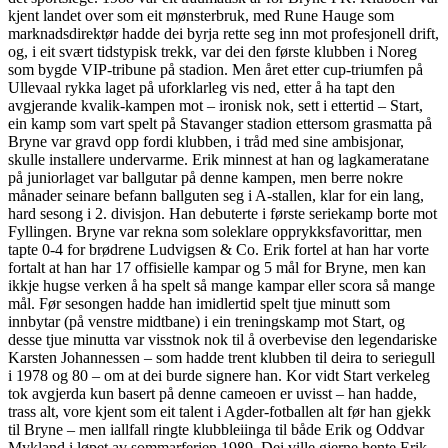
kjent landet over som eit mønsterbruk, med Rune Hauge som
marknadsdirektør hadde dei byrja rette seg inn mot profesjonell drift,
og, i eit svært tidstypisk trekk, var dei den første klubben i Noreg
som bygde VIP-tribune på stadion. Men året etter cup-triumfen på
Ullevaal rykka laget på uforklarleg vis ned, etter å ha tapt den
avgjerande kvalik-kampen mot – ironisk nok, sett i ettertid – Start,
ein kamp som vart spelt på Stavanger stadion ettersom grasmatta på
Bryne var gravd opp fordi klubben, i tråd med sine ambisjonar,
skulle installere undervarme. Erik minnest at han og lagkameratane
på juniorlaget var ballgutar på denne kampen, men berre nokre
månader seinare befann ballguten seg i A-stallen, klar for ein lang,
hard sesong i 2. divisjon. Han debuterte i første seriekamp borte mot
Fyllingen. Bryne var rekna som soleklare opprykksfavorittar, men
tapte 0-4 for brødrene Ludvigsen & Co. Erik fortel at han har vorte
fortalt at han har 17 offisielle kampar og 5 mål for Bryne, men kan
ikkje hugse verken å ha spelt så mange kampar eller scora så mange
mål. Før sesongen hadde han imidlertid spelt tjue minutt som
innbytar (på venstre midtbane) i ein treningskamp mot Start, og
desse tjue minutta var visstnok nok til å overbevise den legendariske
Karsten Johannessen – som hadde trent klubben til deira to seriegull
i 1978 og 80 – om at dei burde signere han. Kor vidt Start verkeleg
tok avgjerda kun basert på denne cameoen er uvisst – han hadde,
trass alt, vore kjent som eit talent i Agder-fotballen alt før han gjekk
til Bryne – men iallfall ringte klubbleiinga til både Erik og Oddvar
Mykland i løpet av sommarferien 1989. Dei ville gjerne hente Erik