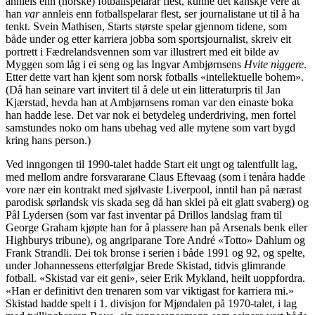
annleis enn (norske) fotballspelarar flest, kunne det kanskje vere at
han
var
annleis enn fotballspelarar flest, ser journalistane ut til å ha
tenkt. Svein Mathisen, Starts største spelar gjennom tidene, som
både under og etter karriera jobba som sportsjournalist, skreiv eit
portrett i Fædrelandsvennen som var illustrert med eit bilde av
Myggen som låg i ei seng og las Ingvar Ambjørnsens
Hvite niggere
.
Etter dette vart han kjent som norsk fotballs «intellektuelle bohem».
(Då han seinare vart invitert til å dele ut ein litteraturpris til Jan
Kjærstad, hevda han at Ambjørnsens roman var den einaste boka
han hadde lese. Det var nok ei betydeleg underdriving, men fortel
samstundes noko om hans ubehag ved alle mytene som vart bygd
kring hans person.)
Ved inngongen til 1990-talet hadde Start eit ungt og talentfullt lag,
med mellom andre forsvararane Claus Eftevaag (som i tenåra hadde
vore nær ein kontrakt med sjølvaste Liverpool, inntil han på nærast
parodisk sørlandsk vis skada seg då han sklei på eit glatt svaberg) og
Pål Lydersen (som var fast inventar på Drillos landslag fram til
George Graham kjøpte han for å plassere han på Arsenals benk eller
Highburys tribune), og angriparane Tore André «Totto» Dahlum og
Frank Strandli. Dei tok bronse i serien i både 1991 og 92, og spelte,
under Johannessens etterfølgjar Brede Skistad, tidvis glimrande
fotball. «Skistad var eit geni», seier Erik Mykland, heilt uoppfordra.
«Han er definitivt den trenaren som var viktigast for karriera mi.»
Skistad hadde spelt i 1. divisjon for Mjøndalen på 1970-talet, i lag