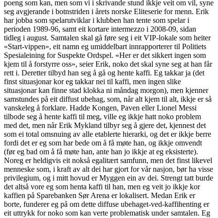
poeng som kan, men som vi i skrivande stund ikkje veit om vil, syne
seg avgjerande i botnstriden i årets norske Eliteserie for menn. Erik
har jobba som spelarutviklar i klubben han tente som spelar i
perioden 1989-96, samt eit kortare intermezzo i 2008-09, sidan
tidleg i august. Samtalen skal gå føre seg i eit VIP-lokale som heiter
«Start-vippen», eit namn eg umiddelbart innrapporterer til Politiets
Spesialeining for Suspekte Ordspel. «Her er det sikkert ingen som
kjem til å forstyrre oss», seier Erik, noko det skal syne seg at han får
rett i. Deretter tilbyd han seg å gå og hente kaffi. Eg takkar ja (det
finst situasjonar kor eg takkar nei til kaffi, men ingen slike
situasjonar kan finne stad klokka ni måndag morgon), men kjenner
samstundes på eit diffust ubehag, som, når alt kjem til alt, ikkje er så
vanskeleg å forklare. Hadde Kongen, Paven eller Lionel Messi
tilbode seg å hente kaffi til meg, ville eg ikkje hatt noko problem
med det, men når Erik Mykland tilbyr seg å gjere det, kjennest det
som ei total omsnuing av alle etablerte hierarki, og det er ikkje berre
fordi det er eg som har bede om å få møte han, og ikkje omvendt
(før eg bad om å få møte han, ante han jo ikkje at eg eksisterte).
Noreg er heldigvis eit nokså egalitært samfunn, men det finst likevel
menneske som, i kraft av alt dei har gjort for vår nasjon, bør ha visse
privilegium, og i mitt hovud er Myggen ein av dei. Strengt tatt burde
det altså vore eg som henta kaffi til han, men eg veit jo ikkje kor
kaffien på Sparebanken Sør Arena er lokalisert. Medan Erik er
borte, funderer eg på om dette diffuse ubehaget-ved-kaffihenting er
eit uttrykk for noko som kan verte problematisk under samtalen. Eg