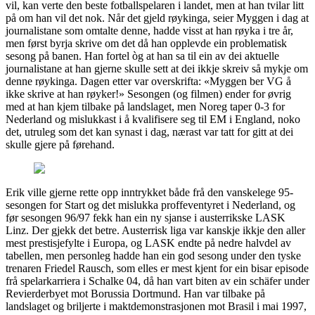
vil, kan verte den beste fotballspelaren i landet, men at han tvilar litt
på om han vil det nok. Når det gjeld røykinga, seier Myggen i dag at
journalistane som omtalte denne, hadde visst at han røyka i tre år,
men først byrja skrive om det då han opplevde ein problematisk
sesong på banen. Han fortel òg at han sa til ein av dei aktuelle
journalistane at han gjerne skulle sett at dei ikkje skreiv så mykje om
denne røykinga. Dagen etter var overskrifta: «Myggen ber VG å
ikke skrive at han røyker!» Sesongen (og filmen) ender for øvrig
med at han kjem tilbake på landslaget, men Noreg taper 0-3 for
Nederland og mislukkast i å kvalifisere seg til EM i England, noko
det, utruleg som det kan synast i dag, nærast var tatt for gitt at dei
skulle gjere på førehand.
Erik ville gjerne rette opp inntrykket både frå den vanskelege 95-
sesongen for Start og det mislukka proffeventyret i Nederland, og
før sesongen 96/97 fekk han ein ny sjanse i austerrikske LASK
Linz. Der gjekk det betre. Austerrisk liga var kanskje ikkje den aller
mest prestisjefylte i Europa, og LASK endte på nedre halvdel av
tabellen, men personleg hadde han ein god sesong under den tyske
trenaren Friedel Rausch, som elles er mest kjent for ein bisar episode
frå spelarkarriera i Schalke 04, då han vart biten av ein schäfer under
Revierderbyet mot Borussia Dortmund. Han var tilbake på
landslaget og briljerte i maktdemonstrasjonen mot Brasil i mai 1997,