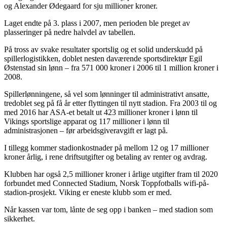
og Alexander Ødegaard for sju millioner kroner.
Laget endte på 3. plass i 2007, men perioden ble preget av
plasseringer på nedre halvdel av tabellen.
På tross av svake resultater sportslig og et solid underskudd på
spillerlogistikken, doblet nesten daværende sportsdirektør Egil
Østenstad sin lønn – fra 571 000 kroner i 2006 til 1 million kroner i
2008.
Spillerlønningene, så vel som lønninger til administrativt ansatte,
tredoblet seg på få år etter flyttingen til nytt stadion. Fra 2003 til og
med 2016 har ASA-et betalt ut 423 millioner kroner i lønn til
Vikings sportslige apparat og 117 millioner i lønn til
administrasjonen – før arbeidsgiveravgift er lagt på.
I tillegg kommer stadionkostnader på mellom 12 og 17 millioner
kroner årlig, i rene driftsutgifter og betaling av renter og avdrag.
Klubben har også 2,5 millioner kroner i årlige utgifter fram til 2020
forbundet med Connected Stadium, Norsk Toppfotballs wifi-på-
stadion-prosjekt. Viking er eneste klubb som er med.
Når kassen var tom, lånte de seg opp i banken – med stadion som
sikkerhet.