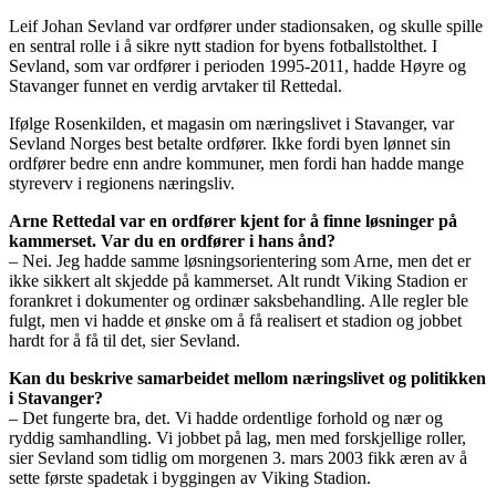
Leif Johan Sevland var ordfører under stadionsaken, og skulle spille
en sentral rolle i å sikre nytt stadion for byens fotballstolthet. I
Sevland, som var ordfører i perioden 1995-2011, hadde Høyre og
Stavanger funnet en verdig arvtaker til Rettedal.
Ifølge Rosenkilden, et magasin om næringslivet i Stavanger, var
Sevland Norges best betalte ordfører. Ikke fordi byen lønnet sin
ordfører bedre enn andre kommuner, men fordi han hadde mange
styreverv i regionens næringsliv.
Arne Rettedal var en ordfører kjent for å finne løsninger på
kammerset. Var du en ordfører i hans ånd?
– Nei. Jeg hadde samme løsningsorientering som Arne, men det er
ikke sikkert alt skjedde på kammerset. Alt rundt Viking Stadion er
forankret i dokumenter og ordinær saksbehandling. Alle regler ble
fulgt, men vi hadde et ønske om å få realisert et stadion og jobbet
hardt for å få til det, sier Sevland.
Kan du beskrive samarbeidet mellom næringslivet og politikken
i Stavanger?
– Det fungerte bra, det. Vi hadde ordentlige forhold og nær og
ryddig samhandling. Vi jobbet på lag, men med forskjellige roller,
sier Sevland som tidlig om morgenen 3. mars 2003 fikk æren av å
sette første spadetak i byggingen av Viking Stadion.