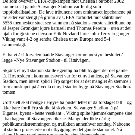
De som overvar UEFA-cupkampen mot Chelsea i oktober 2002
kunne se at gamle Stavanger Stadion var ferdig som
toppfotballstadion. De lave tribunene som omkranset løpebanene på
tre sider var stengt på grunn av UEFA-forbudet mot ståtribuner.
5555 mennesker stuet seg sammen på stadions eneste sittetribune og
så Jesper Grønkjær kjøre karusell med Thomas Pereira – uten at det
hjalp for gjestene ettersom Erik Nevland lurte John Terry to ganger.
Viking vant 4-2 og sendte Chelsea ut av Europa med 5-4
sammenlagt.
Et halvt år i forveien hadde Stavanger kommunestyre besluttet å
legge «Nye Stavanger Stadion» til Jåttåvågen.
Skjønt: et nytt stadion skulle egentlig ha blitt bygget der det gamle
lå. Høyresiden i kommunestyret var for et nytt anlegg på Stavanger
Stadion, men intern splid i Frp sørget for at det manglet én stemme i
formannskapet på å vedta et nytt stadionbygg på Stavanger Stadion-
tomten.
Uoffisielt skal mange i Høyre ha pustet lettet ut da forslaget falt – og
ikke bare fordi Frp skulle få skylden. Stavanger Stadion lå på
Eiganes, byens «beste vestkant». Viking spilte hjemmekampene sine
i bakhagene til Stavangers rikeste. Mange der likte dårlig
publikumstilstrømmingen og trafikken annenhver søndag. Naboene
til stadion protesterte mot utbygging av det gamle stadionet. Nå
slapp Høyre ytterligere protester fra sine kjernevelgere.