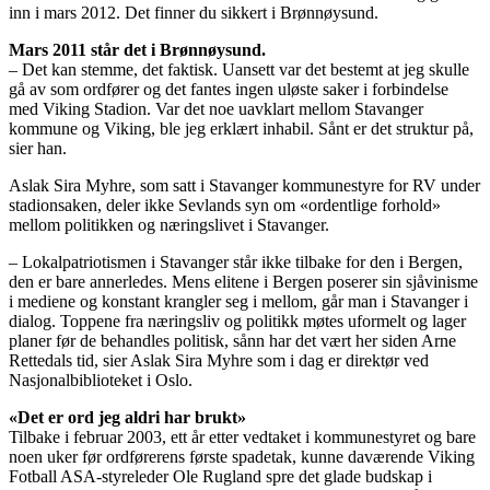
inn i mars 2012. Det finner du sikkert i Brønnøysund.
Mars 2011 står det i Brønnøysund.
– Det kan stemme, det faktisk. Uansett var det bestemt at jeg skulle
gå av som ordfører og det fantes ingen uløste saker i forbindelse
med Viking Stadion. Var det noe uavklart mellom Stavanger
kommune og Viking, ble jeg erklært inhabil. Sånt er det struktur på,
sier han.
Aslak Sira Myhre, som satt i Stavanger kommunestyre for RV under
stadionsaken, deler ikke Sevlands syn om «ordentlige forhold»
mellom politikken og næringslivet i Stavanger.
– Lokalpatriotismen i Stavanger står ikke tilbake for den i Bergen,
den er bare annerledes. Mens elitene i Bergen poserer sin sjåvinisme
i mediene og konstant krangler seg i mellom, går man i Stavanger i
dialog. Toppene fra næringsliv og politikk møtes uformelt og lager
planer før de behandles politisk, sånn har det vært her siden Arne
Rettedals tid, sier Aslak Sira Myhre som i dag er direktør ved
Nasjonalbiblioteket i Oslo.
«Det er ord jeg aldri har brukt»
Tilbake i februar 2003, ett år etter vedtaket i kommunestyret og bare
noen uker før ordførerens første spadetak, kunne daværende Viking
Fotball ASA-styreleder Ole Rugland spre det glade budskap i