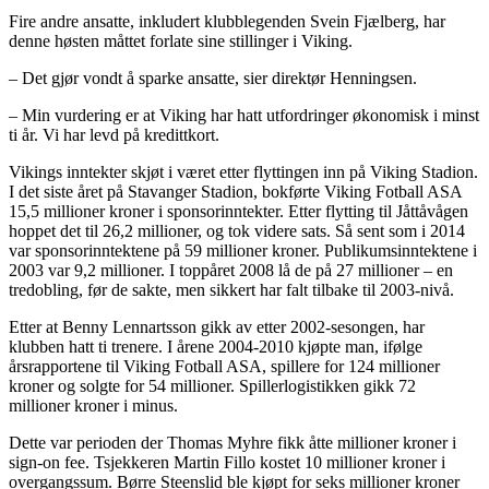
Fire andre ansatte, inkludert klubblegenden Svein Fjælberg, har
denne høsten måttet forlate sine stillinger i Viking.
– Det gjør vondt å sparke ansatte, sier direktør Henningsen.
– Min vurdering er at Viking har hatt utfordringer økonomisk i minst
ti år. Vi har levd på kredittkort.
Vikings inntekter skjøt i været etter flyttingen inn på Viking Stadion.
I det siste året på Stavanger Stadion, bokførte Viking Fotball ASA
15,5 millioner kroner i sponsorinntekter. Etter flytting til Jåttåvågen
hoppet det til 26,2 millioner, og tok videre sats. Så sent som i 2014
var sponsorinntektene på 59 millioner kroner. Publikumsinntektene i
2003 var 9,2 millioner. I toppåret 2008 lå de på 27 millioner – en
tredobling, før de sakte, men sikkert har falt tilbake til 2003-nivå.
Etter at Benny Lennartsson gikk av etter 2002-sesongen, har
klubben hatt ti trenere. I årene 2004-2010 kjøpte man, ifølge
årsrapportene til Viking Fotball ASA, spillere for 124 millioner
kroner og solgte for 54 millioner. Spillerlogistikken gikk 72
millioner kroner i minus.
Dette var perioden der Thomas Myhre fikk åtte millioner kroner i
sign-on fee. Tsjekkeren Martin Fillo kostet 10 millioner kroner i
overgangssum. Børre Steenslid ble kjøpt for seks millioner kroner