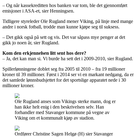
– Og når kassekreditten hos banken var tom, ble det gjennomført
emisjoner i ASA-et, sier Henningsen.
Tidligere styreleder Ole Rugland mener Viking, på linje med mange
andre i norsk fotball, trodde man kunne kjøpe seg til suksess.
– Det gikk også på sett og vis. Det var såpass mye penger at det
gikk jo noen år, sier Rugland.
Kom den erkjennelsen litt sent hos dere?
– Ja, det kan man si. Vi burde ha sett det i 2009-2010, sier Rugland.
Spillerlønningene doblet seg fra 2005 til 2010 – fra 19 millioner
kroner til 39 millioner. Først i 2014 ser vi en markant nedgang, da er
det samlede lønnsbudsjettet for det sportslige apparatet nede i 30
millioner kroner.
Ole Rugland anses som Vikings sterke mann, dog er
han ikke helt enig i den beskrivelsen selv. Han
forhandler med Stavanger kommune på vegne av
Viking om et kommunalt kjøp av stadion.
Ordfører Christine Sagen Helgø (H) sier Stavanger