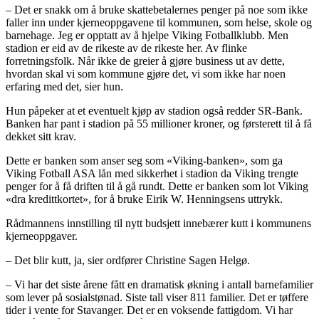
– Det er snakk om å bruke skattebetalernes penger på noe som ikke
faller inn under kjerneoppgavene til kommunen, som helse, skole og
barnehage. Jeg er opptatt av å hjelpe Viking Fotballklubb. Men
stadion er eid av de rikeste av de rikeste her. Av flinke
forretningsfolk. Når ikke de greier å gjøre business ut av dette,
hvordan skal vi som kommune gjøre det, vi som ikke har noen
erfaring med det, sier hun.
Hun påpeker at et eventuelt kjøp av stadion også redder SR-Bank.
Banken har pant i stadion på 55 millioner kroner, og førsterett til å få
dekket sitt krav.
Dette er banken som anser seg som «Viking-banken», som ga
Viking Fotball ASA lån med sikkerhet i stadion da Viking trengte
penger for å få driften til å gå rundt. Dette er banken som lot Viking
«dra kredittkortet», for å bruke Eirik W. Henningsens uttrykk.
Rådmannens innstilling til nytt budsjett innebærer kutt i kommunens
kjerneoppgaver.
– Det blir kutt, ja, sier ordfører Christine Sagen Helgø.
– Vi har det siste årene fått en dramatisk økning i antall barnefamilier
som lever på sosialstønad. Siste tall viser 811 familier. Det er tøffere
tider i vente for Stavanger. Det er en voksende fattigdom. Vi har