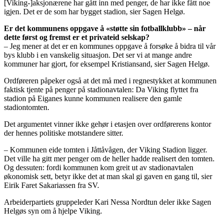
[Viking-]aksjonærene har gått inn med penger, de har ikke fått noe
igjen. Det er de som har bygget stadion, sier Sagen Helgø.
Er det kommunens oppgave å «støtte sin fotballklubb» – når
dette først og fremst er et privateid selskap?
– Jeg mener at det er en kommunes oppgave å forsøke å bidra til vår
bys klubb i en vanskelig situasjon. Det ser vi at mange andre
kommuner har gjort, for eksempel Kristiansand, sier Sagen Helgø.
Ordføreren påpeker også at det må med i regnestykket at kommunen
faktisk tjente på penger på stadionavtalen: Da Viking flyttet fra
stadion på Eiganes kunne kommunen realisere den gamle
stadiontomten.
Det argumentet vinner ikke gehør i etasjen over ordførerens kontor
der hennes politiske motstandere sitter.
– Kommunen eide tomten i Jåttåvågen, der Viking Stadion ligger.
Det ville ha gitt mer penger om de heller hadde realisert den tomten.
Og dessuten: fordi kommunen kom greit ut av stadionavtalen
økonomisk sett, betyr ikke det at man skal gi gaven en gang til, sier
Eirik Faret Sakariassen fra SV.
Arbeiderpartiets gruppeleder Kari Nessa Nordtun deler ikke Sagen
Helgøs syn om å hjelpe Viking.