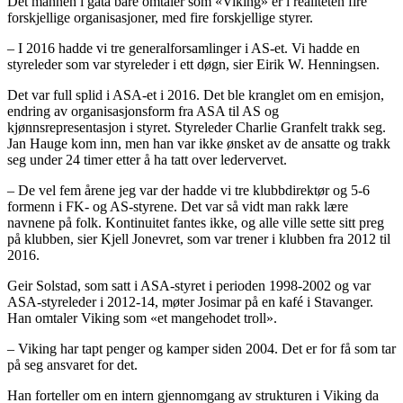
Det mannen i gata bare omtaler som «Viking» er i realiteten fire
forskjellige organisasjoner, med fire forskjellige styrer.
– I 2016 hadde vi tre generalforsamlinger i AS-et. Vi hadde en
styreleder som var styreleder i ett døgn, sier Eirik W. Henningsen.
Det var full splid i ASA-et i 2016. Det ble kranglet om en emisjon,
endring av organisasjonsform fra ASA til AS og
kjønnsrepresentasjon i styret. Styreleder Charlie Granfelt trakk seg.
Jan Hauge kom inn, men han var ikke ønsket av de ansatte og trakk
seg under 24 timer etter å ha tatt over ledervervet.
– De vel fem årene jeg var der hadde vi tre klubbdirektør og 5-6
formenn i FK- og AS-styrene. Det var så vidt man rakk lære
navnene på folk. Kontinuitet fantes ikke, og alle ville sette sitt preg
på klubben, sier Kjell Jonevret, som var trener i klubben fra 2012 til
2016.
Geir Solstad, som satt i ASA-styret i perioden 1998-2002 og var
ASA-styreleder i 2012-14, møter Josimar på en kafé i Stavanger.
Han omtaler Viking som «et mangehodet troll».
– Viking har tapt penger og kamper siden 2004. Det er for få som tar
på seg ansvaret for det.
Han forteller om en intern gjennomgang av strukturen i Viking da