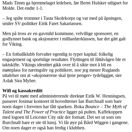
Mads Timm ga hjemmelaget ledelsen, før Bernt Hulsker utlignet for
Molde. Det endte 1-1.
– Jeg spilte trommer i Tasta Skolekorps og var med på åpningen,
smiler SV-politiker Eirik Faret Sakariassen.
Men på tross av en gavmild kommune, velvillige sponsorer, en
godlynnet bank og aksjonærer i milliardærklassen, har det gått galt
for Viking.
– En fotballklubb forvalter egentlig to typer kapital: folkelig
engasjement og sportslige resultater. Flyttingen til Jåttåvågen ble et
taktskifte. Vikings identitet gikk over til å sikte mot å bli en
møteplass for næringsliv og politikere, noe jeg mener Ruglands
uttalelser om at «aksjonærene skal tjene penger» tydeliggjør, sier
Aslak Sira Myhre.
Wifi og kassakreditt
På vei til møte med administrerende direktør Eirik W. Henningsen,
passerer Josimar kontoret til hovedtrener Ian Burchnall som bare
noen dager i forveien har fått sparken. Boka
Bounce – The Myth of
Talent and The Power of Practice
ligger på pulten. Kaffekoppen
med logoen til Leicester City står der fortsatt. Det ser ut som om
Burchnall bare er ute til lunsj. Vi får øye på Bård Wiggen i gangene.
Om noen dager er også han ferdig i klubben.