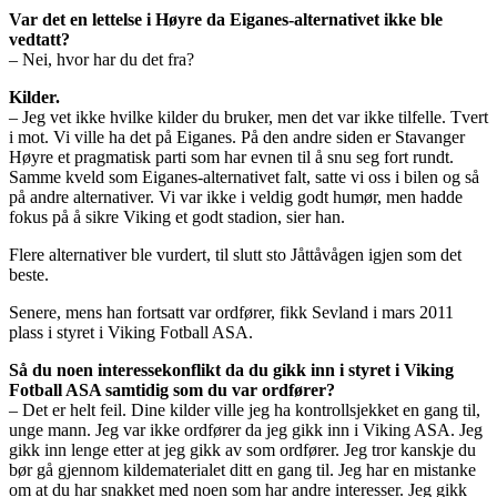
Var det en lettelse i Høyre da Eiganes-alternativet ikke ble
vedtatt?
– Nei, hvor har du det fra?
Kilder.
– Jeg vet ikke hvilke kilder du bruker, men det var ikke tilfelle. Tvert
i mot. Vi ville ha det på Eiganes. På den andre siden er Stavanger
Høyre et pragmatisk parti som har evnen til å snu seg fort rundt.
Samme kveld som Eiganes-alternativet falt, satte vi oss i bilen og så
på andre alternativer. Vi var ikke i veldig godt humør, men hadde
fokus på å sikre Viking et godt stadion, sier han.
Flere alternativer ble vurdert, til slutt sto Jåttåvågen igjen som det
beste.
Senere, mens han fortsatt var ordfører, fikk Sevland i mars 2011
plass i styret i Viking Fotball ASA.
Så du noen interessekonflikt da du gikk inn i styret i Viking
Fotball ASA samtidig som du var ordfører?
– Det er helt feil. Dine kilder ville jeg ha kontrollsjekket en gang til,
unge mann. Jeg var ikke ordfører da jeg gikk inn i Viking ASA. Jeg
gikk inn lenge etter at jeg gikk av som ordfører. Jeg tror kanskje du
bør gå gjennom kildematerialet ditt en gang til. Jeg har en mistanke
om at du har snakket med noen som har andre interesser. Jeg gikk