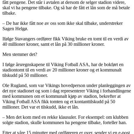
fått pengene. Det står i avtalen at dersom de selger stadion videre,
skal vi ha pengene tilbake. Og så har de fått et lån som de må betale
tilbake.
– De har ikke fått noe av oss som ikke skal tilbake, understreker
Sagen Helgø.
Ifølge Stavangers ordfører fikk Viking bruke en tomt til en verdi av
40 millioner kroner, samt et lån på 30 millioner kroner.
Men stemmer det?
I følge årsregnskapene til Viking Fotball ASA, har de bokført en
stadiontomt til en verdi av 20 millioner kroner og et kommunalt
tilskudd på 50 millioner.
Ole Rugland, som var Vikings hovedperson under planleggingen av
det nye stadionet og som i dag representerer Viking i forhandlingene
med kommunen om et kommunalt kjøp av stadion, bekrefter at
Viking Fotball ASA fikk tomten og et kontanttilskudd på 50
millioner. Det var et tilskudd, ikke et lån.
– Men det kom med en rekke klausuler. For eksempel: om klubben
solgte stadion, skulle kommunen ha pengene tilbake, forteller han.
Etter at våre 15 minutter med ordføreren er over, sender vi en e-post