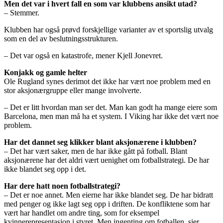
Men det var i hvert fall en som var klubbens ansikt utad?
– Stemmer.
Klubben har også prøvd forskjellige varianter av et sportslig utvalg
som en del av beslutningsstrukturen.
– Det var også en katastrofe, mener Kjell Jonevret.
Konjakk og gamle helter
Ole Rugland synes derimot det ikke har vært noe problem med en
stor aksjonærgruppe eller mange involverte.
– Det er litt hvordan man ser det. Man kan godt ha mange eiere som
Barcelona, men man må ha et system. I Viking har ikke det vært noe
problem.
Har det dannet seg klikker blant aksjonærene i klubben?
– Det har vært saker, men de har ikke gått på fotball. Blant
aksjonærene har det aldri vært uenighet om fotballstrategi. De har
ikke blandet seg opp i det.
Har dere hatt noen fotballstrategi?
– Det er noe annet. Men eierne har ikke blandet seg. De har bidratt
med penger og ikke lagt seg opp i driften. De konfliktene som har
vært har handlet om andre ting, som for eksempel
kvinnerepresentasjon i styret. Men ingenting om fotballen, sier