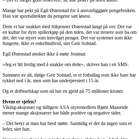
Mange har pekt på Egil Østenstad for å ansvarliggjøre pengebruken.
Han var sportsdirektør da pengene satt løsest.
Dem vi har snakket med frikjenner Østenstad langt på vei: Det var
en kultur for dyre spillerkjøp på den tiden, det var trenere som ba om
det, det var styrer som innvilget penger. Det var systemet som ikke
fungerte, ikke et enkeltindivid, sier Geir Solstad.
Egil Østenstad ønsker ikke å møte Josimar.
«Jeg er litt ferdig med å snakke om dette», skriver han i en SMS.
Summen av alt, ifølge Geir Solstad, er et fotballag som ikke bare har
rykket ned i år, men som har underprestert i 15 år.
Og et driftsselskap som nå har en gjeld på 75 millioner kroner.
Hvem er sjefen?
Viking-aksjonær og tidligere ASA-styremedlem Bjørn Maaseide
mener mange aksjonærer har både positive og negative sider.
– Det betyr at man har bred støtte. Samtidig er det da ingen som er
leder, sier han.