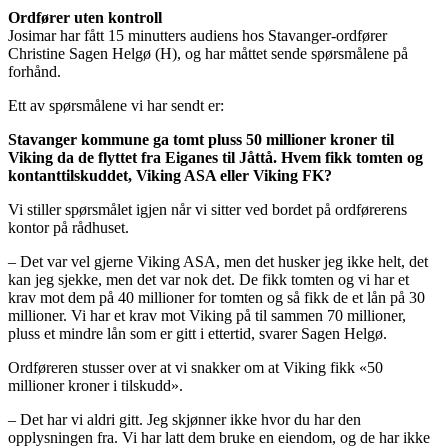
Ordfører uten kontroll
Josimar har fått 15 minutters audiens hos Stavanger-ordfører
Christine Sagen Helgø (H), og har måttet sende spørsmålene på
forhånd.
Ett av spørsmålene vi har sendt er:
Stavanger kommune ga tomt pluss 50 millioner kroner til
Viking da de flyttet fra Eiganes til Jåttå. Hvem fikk tomten og
kontanttilskuddet, Viking ASA eller Viking FK?
Vi stiller spørsmålet igjen når vi sitter ved bordet på ordførerens
kontor på rådhuset.
– Det var vel gjerne Viking ASA, men det husker jeg ikke helt, det
kan jeg sjekke, men det var nok det. De fikk tomten og vi har et
krav mot dem på 40 millioner for tomten og så fikk de et lån på 30
millioner. Vi har et krav mot Viking på til sammen 70 millioner,
pluss et mindre lån som er gitt i ettertid, svarer Sagen Helgø.
Ordføreren stusser over at vi snakker om at Viking fikk «50
millioner kroner i tilskudd».
– Det har vi aldri gitt. Jeg skjønner ikke hvor du har den
opplysningen fra. Vi har latt dem bruke en eiendom, og de har ikke