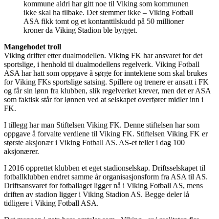
kommune aldri har gitt noe til Viking som kommunen
ikke skal ha tilbake. Det stemmer ikke – Viking Fotball
ASA fikk tomt og et kontanttilskudd på 50 millioner
kroner da Viking Stadion ble bygget.
Mangehodet troll
Viking drifter etter dualmodellen. Viking FK har ansvaret for det
sportslige, i henhold til dualmodellens regelverk. Viking Fotball
ASA har hatt som oppgave å sørge for inntektene som skal brukes
for Viking FKs sportslige satsing. Spillere og trenere er ansatt i FK
og får sin lønn fra klubben, slik regelverket krever, men det er ASA
som faktisk står for lønnen ved at selskapet overfører midler inn i
FK.
I tillegg har man Stiftelsen Viking FK. Denne stiftelsen har som
oppgave å forvalte verdiene til Viking FK. Stiftelsen Viking FK er
største aksjonær i Viking Fotball AS. AS-et teller i dag 100
aksjonærer.
I 2016 opprettet klubben et eget stadionselskap. Driftsselskapet til
fotballklubben endret samme år organisasjonsform fra ASA til AS.
Driftsansvaret for fotballaget ligger nå i Viking Fotball AS, mens
driften av stadion ligger i Viking Stadion AS. Begge deler lå
tidligere i Viking Fotball ASA.