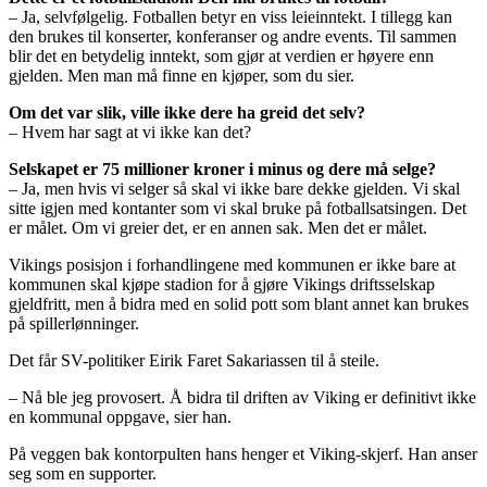
– Ja, selvfølgelig. Fotballen betyr en viss leieinntekt. I tillegg kan
den brukes til konserter, konferanser og andre events. Til sammen
blir det en betydelig inntekt, som gjør at verdien er høyere enn
gjelden. Men man må finne en kjøper, som du sier.
Om det var slik, ville ikke dere ha greid det selv?
– Hvem har sagt at vi ikke kan det?
Selskapet er 75 millioner kroner i minus og dere må selge?
– Ja, men hvis vi selger så skal vi ikke bare dekke gjelden. Vi skal
sitte igjen med kontanter som vi skal bruke på fotballsatsingen. Det
er målet. Om vi greier det, er en annen sak. Men det er målet.
Vikings posisjon i forhandlingene med kommunen er ikke bare at
kommunen skal kjøpe stadion for å gjøre Vikings driftsselskap
gjeldfritt, men å bidra med en solid pott som blant annet kan brukes
på spillerlønninger.
Det får SV-politiker Eirik Faret Sakariassen til å steile.
– Nå ble jeg provosert. Å bidra til driften av Viking er definitivt ikke
en kommunal oppgave, sier han.
På veggen bak kontorpulten hans henger et Viking-skjerf. Han anser
seg som en supporter.