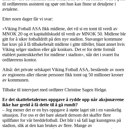
til ordførerens assistent og spør om hun kan finne ut detaljene i
avtalene.
Etter noen dager får vi svar:
«Viking Fotball ASA fikk midlene, det vil si en tomt til verdi av
MNOK 20 og et kapitaltilskudd til verdi av MNOK 50. Midlene ble
gitt for å sikre fotballdrift på den nye stadion. Stavanger kommune
har krav på å få tilbakebetalt midlene i gitte tilfeller, blant annet hvis
Viking selger stadion eller går konkurs. Det er for dette formål
etablert pantesikkerhet for midlene i stadion», står det i svaret fra
ordførerens kontor.
Altså: det private selskapet Viking Fotball ASA, bestående av noen
av regionens aller rikeste personer fikk tomt og 50 millioner kroner
av kommunen.
Tilbake til intervjuet med ordfører Christine Sagen Helgø.
Er det skattebetalernes oppgave å rydde opp når aksjonærene
ikke har greid å få dette til å gå rundt?
– Jeg mener det er en bys oppgave å støtte laget sitt i en vanskelig
situasjon. For oss er det bare aktuelt dersom det skaffer flere
spillflater for vår breddefotball. Det blir i så fall lagt kunstgress på
stadion, slik at den kan brukes av flere. Mange av