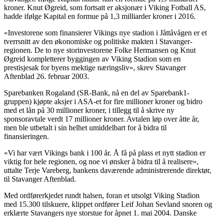
kroner. Knut Øgreid, som fortsatt er aksjonær i Viking Fotball AS,
hadde ifølge Kapital en formue på 1,3 milliarder kroner i 2016.
«Investorene som finansierer Vikings nye stadion i Jåttåvågen er et
tverrsnitt av den økonomiske og politiske makten i Stavanger-
regionen. De to nye storinvestorene Folke Hermansen og Knut
Øgreid kompletterer byggingen av Viking Stadion som en
prestisjesak for byens mektige næringsliv», skrev Stavanger
Aftenblad 26. februar 2003.
Sparebanken Rogaland (SR-Bank, nå en del av Sparebank1-
gruppen) kjøpte aksjer i ASA-et for fire millioner kroner og bidro
med et lån på 30 millioner kroner, i tillegg til å skrive ny
sponsoravtale verdt 17 millioner kroner. Avtalen løp over åtte år,
men ble utbetalt i sin helhet umiddelbart for å bidra til
finansieringen.
«Vi har vært Vikings bank i 100 år. Å få på plass et nytt stadion er
viktig for hele regionen, og noe vi ønsker å bidra til å realisere»,
uttalte Terje Vareberg, bankens daværende administrerende direktør,
til Stavanger Aftenblad.
Med ordførerkjedet rundt halsen, foran et utsolgt Viking Stadion
med 15.300 tilskuere, klippet ordfører Leif Johan Sevland snoren og
erklærte Stavangers nye storstue for åpnet 1. mai 2004. Danske