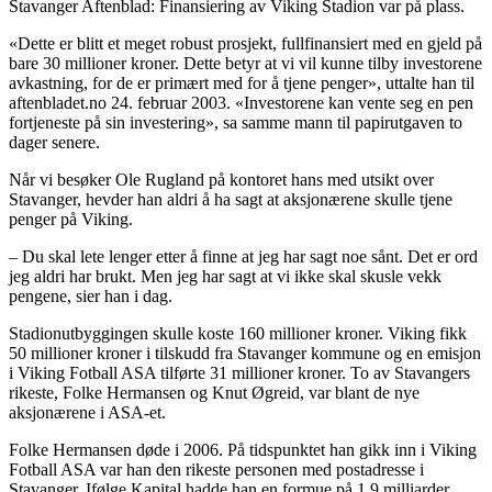
Stavanger Aftenblad: Finansiering av Viking Stadion var på plass.
«Dette er blitt et meget robust prosjekt, fullfinansiert med en gjeld på
bare 30 millioner kroner. Dette betyr at vi vil kunne tilby investorene
avkastning, for de er primært med for å tjene penger», uttalte han til
aftenbladet.no 24. februar 2003. «Investorene kan vente seg en pen
fortjeneste på sin investering», sa samme mann til papirutgaven to
dager senere.
Når vi besøker Ole Rugland på kontoret hans med utsikt over
Stavanger, hevder han aldri å ha sagt at aksjonærene skulle tjene
penger på Viking.
– Du skal lete lenger etter å finne at jeg har sagt noe sånt. Det er ord
jeg aldri har brukt. Men jeg har sagt at vi ikke skal skusle vekk
pengene, sier han i dag.
Stadionutbyggingen skulle koste 160 millioner kroner. Viking fikk
50 millioner kroner i tilskudd fra Stavanger kommune og en emisjon
i Viking Fotball ASA tilførte 31 millioner kroner. To av Stavangers
rikeste, Folke Hermansen og Knut Øgreid, var blant de nye
aksjonærene i ASA-et.
Folke Hermansen døde i 2006. På tidspunktet han gikk inn i Viking
Fotball ASA var han den rikeste personen med postadresse i
Stavanger. Ifølge Kapital hadde han en formue på 1,9 milliarder