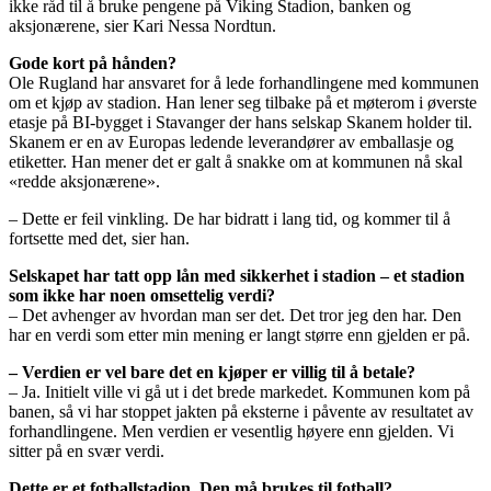
ikke råd til å bruke pengene på Viking Stadion, banken og
aksjonærene, sier Kari Nessa Nordtun.
Gode kort på hånden?
Ole Rugland har ansvaret for å lede forhandlingene med kommunen
om et kjøp av stadion. Han lener seg tilbake på et møterom i øverste
etasje på BI-bygget i Stavanger der hans selskap Skanem holder til.
Skanem er en av Europas ledende leverandører av emballasje og
etiketter. Han mener det er galt å snakke om at kommunen nå skal
«redde aksjonærene».
– Dette er feil vinkling. De har bidratt i lang tid, og kommer til å
fortsette med det, sier han.
Selskapet har tatt opp lån med sikkerhet i stadion – et stadion
som ikke har noen omsettelig verdi?
– Det avhenger av hvordan man ser det. Det tror jeg den har. Den
har en verdi som etter min mening er langt større enn gjelden er på.
– Verdien er vel bare det en kjøper er villig til å betale?
– Ja. Initielt ville vi gå ut i det brede markedet. Kommunen kom på
banen, så vi har stoppet jakten på eksterne i påvente av resultatet av
forhandlingene. Men verdien er vesentlig høyere enn gjelden. Vi
sitter på en svær verdi.
Dette er et fotballstadion. Den må brukes til fotball?