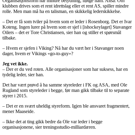
Organisasjonsform har mindre betydning, ifølge ham. Altså: Om
klubben drives som et rent idrettslag eller et rent AS, spiller mindre
rolle. Men man må ha en talisman, en skikkelig lederskikkelse.
– Det er få som tviler på hvem som er leder i Rosenborg. Det er Ivar
Koteng. Ingen lurer på hvem som er sjef i [ishockeylaget] Stavanger
Oilers – det er Tore Christiansen, sier han og stiller et spørsmål
tilbake.
– Hvem er sjefen i Viking? Nå har du vært her i Stavanger noen
dager, hvem er Vikings «go-to-guy»?
Jeg vet ikke.
– Der er du ved roten. Alle organisasjoner som har suksess, har en
tydelig leder, sier han.
Det har vært prøvd å ha samme styreleder i FK og ASA, med Ole
Rugland som styreleder i begge, før man gikk tilbake til to separate
styrer i 2015.
– Det er en svært uheldig styreform. Igjen ble ansvaret fragmentert,
mener Maaseide.
– Ikke det at ting gikk bedre da Ole var leder i begge
organisasjonene, sier treningsstudio-milliardæren.