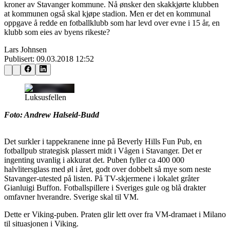
kroner av Stavanger kommune. Nå ønsker den skakkjørte klubben
at kommunen også skal kjøpe stadion. Men er det en kommunal
oppgave å redde en fotballklubb som har levd over evne i 15 år, en
klubb som eies av byens rikeste?
Lars Johnsen
Publisert:
09.03.2018 12:52
Luksusfellen
Foto: Andrew Halseid-Budd
Det surkler i tappekranene inne på Beverly Hills Fun Pub, en
fotballpub strategisk plassert midt i Vågen i Stavanger. Det er
ingenting uvanlig i akkurat det. Puben fyller ca 400 000
halvlitersglass med øl i året, godt over dobbelt så mye som neste
Stavanger-utested på listen. På TV-skjermene i lokalet gråter
Gianluigi Buffon. Fotballspillere i Sveriges gule og blå drakter
omfavner hverandre. Sverige skal til VM.
Dette er Viking-puben. Praten glir lett over fra VM-dramaet i Milano
til situasjonen i Viking.