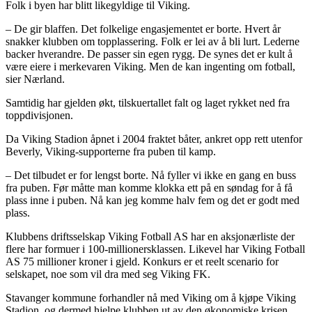
Folk i byen har blitt likegyldige til Viking.
– De gir blaffen. Det folkelige engasjementet er borte. Hvert år
snakker klubben om topplassering. Folk er lei av å bli lurt. Lederne
backer hverandre. De passer sin egen rygg. De synes det er kult å
være eiere i merkevaren Viking. Men de kan ingenting om fotball,
sier Nærland.
Samtidig har gjelden økt, tilskuertallet falt og laget rykket ned fra
toppdivisjonen.
Da Viking Stadion åpnet i 2004 fraktet båter, ankret opp rett utenfor
Beverly, Viking-supporterne fra puben til kamp.
– Det tilbudet er for lengst borte. Nå fyller vi ikke en gang en buss
fra puben. Før måtte man komme klokka ett på en søndag for å få
plass inne i puben. Nå kan jeg komme halv fem og det er godt med
plass.
Klubbens driftsselskap Viking Fotball AS har en aksjonærliste der
flere har formuer i 100-millionersklassen. Likevel har Viking Fotball
AS 75 millioner kroner i gjeld. Konkurs er et reelt scenario for
selskapet, noe som vil dra med seg Viking FK.
Stavanger kommune forhandler nå med Viking om å kjøpe Viking
Stadion, og dermed hjelpe klubben ut av den økonomiske krisen.