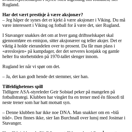
Rugland.
Har det vært prestisje å være aksjonær?
– Jeg håper de synes det er kjekt å være aksjonær i Viking. Du må
være interessert i Viking og fotball for å være det, sier Rugland.
I Stavanger snakkes det om at hver gang driftsselskapet skal
gjennomføre en emisjon, sitter aksjonærer og teller aksjer. Det er
viktig å holde eierandelen over to prosent. Da får man plass i
«æreslosjen» på kampdager, der det serveres konjakk og gamle
helter fra storhetstiden på 1970-tallet slenger innom.
Rugland ler når vi spør om det.
– Ja, det kan godt hende det stemmer, sier han.
Tilfeldighetenes spill
Tidligere ASA-styreleder Geir Solstad peker på mangelen på
fotballstrategi. Klubben har vinglet fra en trener med én filosofi til
neste trener som har hatt motsatt syn.
– Denne klubben har ikke noe DNA. Man snakker om en «blå
tråd». Den finnes ikke, sier Ian Burchnall over lunsj med Josimar i
Stavanger.