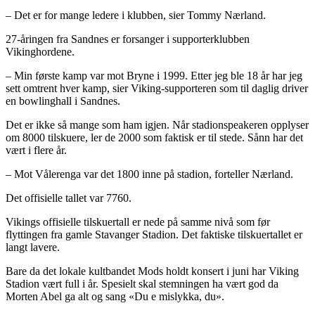
– Det er for mange ledere i klubben, sier Tommy Nærland.
27-åringen fra Sandnes er forsanger i supporterklubben
Vikinghordene.
– Min første kamp var mot Bryne i 1999. Etter jeg ble 18 år har jeg
sett omtrent hver kamp, sier Viking-supporteren som til daglig driver
en bowlinghall i Sandnes.
Det er ikke så mange som ham igjen. Når stadionspeakeren opplyser
om 8000 tilskuere, ler de 2000 som faktisk er til stede. Sånn har det
vært i flere år.
– Mot Vålerenga var det 1800 inne på stadion, forteller Nærland.
Det offisielle tallet var 7760.
Vikings offisielle tilskuertall er nede på samme nivå som før
flyttingen fra gamle Stavanger Stadion. Det faktiske tilskuertallet er
langt lavere.
Bare da det lokale kultbandet Mods holdt konsert i juni har Viking
Stadion vært full i år. Spesielt skal stemningen ha vært god da
Morten Abel ga alt og sang «Du e mislykka, du».