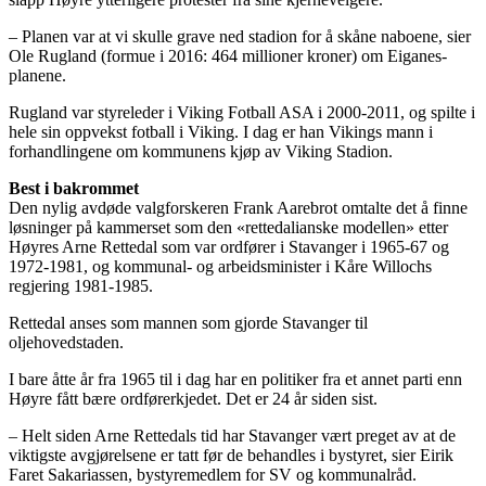
– Planen var at vi skulle grave ned stadion for å skåne naboene, sier
Ole Rugland (formue i 2016: 464 millioner kroner) om Eiganes-
planene.
Rugland var styreleder i Viking Fotball ASA i 2000-2011, og spilte i
hele sin oppvekst fotball i Viking. I dag er han Vikings mann i
forhandlingene om kommunens kjøp av Viking Stadion.
Best i bakrommet
Den nylig avdøde valgforskeren Frank Aarebrot omtalte det å finne
løsninger på kammerset som den «rettedalianske modellen» etter
Høyres Arne Rettedal som var ordfører i Stavanger i 1965-67 og
1972-1981, og kommunal- og arbeidsminister i Kåre Willochs
regjering 1981-1985.
Rettedal anses som mannen som gjorde Stavanger til
oljehovedstaden.
I bare åtte år fra 1965 til i dag har en politiker fra et annet parti enn
Høyre fått bære ordførerkjedet. Det er 24 år siden sist.
– Helt siden Arne Rettedals tid har Stavanger vært preget av at de
viktigste avgjørelsene er tatt før de behandles i bystyret, sier Eirik
Faret Sakariassen, bystyremedlem for SV og kommunalråd.