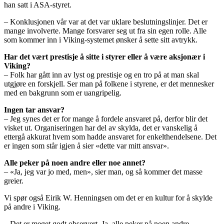
han satt i ASA-styret.
– Konklusjonen vår var at det var uklare beslutningslinjer. Det er
mange involverte. Mange forsvarer seg ut fra sin egen rolle. Alle
som kommer inn i Viking-systemet ønsker å sette sitt avtrykk.
Har det vært prestisje å sitte i styrer eller å være aksjonær i
Viking?
– Folk har gått inn av lyst og prestisje og en tro på at man skal
utgjøre en forskjell. Ser man på folkene i styrene, er det mennesker
med en bakgrunn som er uangripelig.
Ingen tar ansvar?
– Jeg synes det er for mange å fordele ansvaret på, derfor blir det
visket ut. Organiseringen har del av skylda, det er vanskelig å
ettergå akkurat hvem som hadde ansvaret for enkelthendelsene. Det
er ingen som står igjen å sier «dette var mitt ansvar».
Alle peker på noen andre eller noe annet?
– «Ja, jeg var jo med, men», sier man, og så kommer det masse
greier.
Vi spør også Eirik W. Henningsen om det er en kultur for å skylde
på andre i Viking.
– Det er meget godt observert. Ja, alle peker på noen andre.