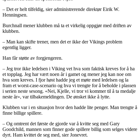
– Det er helt tilfeldig, sier administrerende direktør Eirik W.
Henningsen.
Burchnall mener klubben må ta et virkelig oppgjør med driften av
klubben.
– Man kan skifte trener, men det er ikke der Vikings problem
egentlig ligger.
Han får støtte av forgjengeren.
– Jeg tror ikke ledelsen i Viking vet hva som faktisk kreves for å ha
et topplag. Jeg har vært noen år i gamet og mener jeg kan noe om
hva som kreves. I fjor høst hadde jeg et møte med ledelsen og la
fram et worst-case-scenario og hva vi trengte for å beholde i plassen
i serien neste sesong. «Nei, Kjelle, vi tror vi kommer til å ta medalje
neste år», var tilbakemeldingen. De ønsket ikke å lytte.
Klubben var i en situasjon hvor den hadde lite penger. Man trengte å
finne billige spillere.
– Og omtrent det første de gjorde var å kvitte seg med Gary
Goodchild, mannen som finner gode spillere billig som selges videre
dyrt. Ham kvittet de seg med, sier Jonevret.