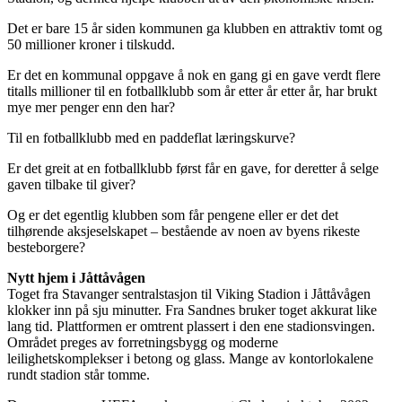
Det er bare 15 år siden kommunen ga klubben en attraktiv tomt og
50 millioner kroner i tilskudd.
Er det en kommunal oppgave å nok en gang gi en gave verdt flere
titalls millioner til en fotballklubb som år etter år etter år, har brukt
mye mer penger enn den har?
Til en fotballklubb med en paddeflat læringskurve?
Er det greit at en fotballklubb først får en gave, for deretter å selge
gaven tilbake til giver?
Og er det egentlig klubben som får pengene eller er det det
tilhørende aksjeselskapet – bestående av noen av byens rikeste
besteborgere?
Nytt hjem i Jåttåvågen
Toget fra Stavanger sentralstasjon til Viking Stadion i Jåttåvågen
klokker inn på sju minutter. Fra Sandnes bruker toget akkurat like
lang tid. Plattformen er omtrent plassert i den ene stadionsvingen.
Området preges av forretningsbygg og moderne
leilighetskomplekser i betong og glass. Mange av kontorlokalene
rundt stadion står tomme.