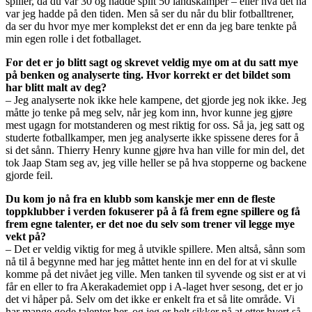
spiller, da du var 30 og hadde spilt 50 landskamper – eller hva det nå
var jeg hadde på den tiden. Men så ser du når du blir fotballtrener,
da ser du hvor mye mer komplekst det er enn da jeg bare tenkte på
min egen rolle i det fotballaget.
For det er jo blitt sagt og skrevet veldig mye om at du satt mye
på benken og analyserte ting. Hvor korrekt er det bildet som
har blitt malt av deg?
– Jeg analyserte nok ikke hele kampene, det gjorde jeg nok ikke. Jeg
måtte jo tenke på meg selv, når jeg kom inn, hvor kunne jeg gjøre
mest ugagn for motstanderen og mest riktig for oss. Så ja, jeg satt og
studerte fotballkamper, men jeg analyserte ikke spissene deres for å
si det sånn. Thierry Henry kunne gjøre hva han ville for min del, det
tok Jaap Stam seg av, jeg ville heller se på hva stopperne og backene
gjorde feil.
Du kom jo nå fra en klubb som kanskje mer enn de fleste
toppklubber i verden fokuserer på å få frem egne spillere og få
frem egne talenter, er det noe du selv som trener vil legge mye
vekt på?
– Det er veldig viktig for meg å utvikle spillere. Men altså, sånn som
nå til å begynne med har jeg måttet hente inn en del for at vi skulle
komme på det nivået jeg ville. Men tanken til syvende og sist er at vi
får en eller to fra Akerakademiet opp i A-laget hver sesong, det er jo
det vi håper på. Selv om det ikke er enkelt fra et så lite område. Vi
har mange gode talenter her, og jeg er helt sikker på at etter hvert så