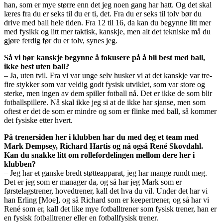
han, som er mye større enn det jeg noen gang har hatt. Og det skal
læres fra du er seks til du er ti, det. Fra du er seks til tolv bør du
drive med ball hele tiden. Fra 12 til 16, da kan du begynne litt mer
med fysikk og litt mer taktisk, kanskje, men alt det tekniske må du
gjøre ferdig før du er tolv, synes jeg.
Så vi bør kanskje begynne å fokusere på å bli best med ball,
ikke best uten ball?
– Ja, uten tvil. Fra vi var unge selv husker vi at det kanskje var tre-
fire stykker som var veldig godt fysisk utviklet, som var store og
sterke, men ingen av dem spiller fotball nå. Det er ikke de som blir
fotballspillere. Nå skal ikke jeg si at de ikke har sjanse, men som
oftest er det de som er mindre og som er flinke med ball, så kommer
det fysiske etter hvert.
På trenersiden her i klubben har du med deg et team med
Mark Dempsey, Richard Hartis og nå også René Skovdahl.
Kan du snakke litt om rollefordelingen mellom dere her i
klubben?
– Jeg har et ganske bredt støtteapparat, jeg har mange rundt meg.
Det er jeg som er manager da, og så har jeg Mark som er
førstelagstrener, hovedtrener, kall det hva du vil. Under det har vi
han Erling [Moe], og så Richard som er keepertrener, og så har vi
René som er, kall det like mye fotballtrener som fysisk trener, han er
en fysisk fotballtrener eller en fotballfysisk trener.