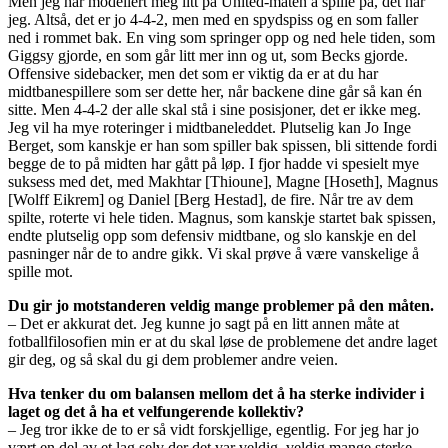
Men jeg har modellert meg litt på United-måten å spille på, det har
jeg. Altså, det er jo 4-4-2, men med en spydspiss og en som faller
ned i rommet bak. En ving som springer opp og ned hele tiden, som
Giggsy gjorde, en som går litt mer inn og ut, som Becks gjorde.
Offensive sidebacker, men det som er viktig da er at du har
midtbanespillere som ser dette her, når backene dine går så kan én
sitte. Men 4-4-2 der alle skal stå i sine posisjoner, det er ikke meg.
Jeg vil ha mye roteringer i midtbaneleddet. Plutselig kan Jo Inge
Berget, som kanskje er han som spiller bak spissen, bli sittende fordi
begge de to på midten har gått på løp. I fjor hadde vi spesielt mye
suksess med det, med Makhtar [Thioune], Magne [Hoseth], Magnus
[Wolff Eikrem] og Daniel [Berg Hestad], de fire. Når tre av dem
spilte, roterte vi hele tiden. Magnus, som kanskje startet bak spissen,
endte plutselig opp som defensiv midtbane, og slo kanskje en del
pasninger når de to andre gikk. Vi skal prøve å være vanskelige å
spille mot.
Du gir jo motstanderen veldig mange problemer på den måten.
– Det er akkurat det. Jeg kunne jo sagt på en litt annen måte at
fotballfilosofien min er at du skal løse de problemene det andre laget
gir deg, og så skal du gi dem problemer andre veien.
Hva tenker du om balansen mellom det å ha sterke individer i
laget og det å ha et velfungerende kollektiv?
– Jeg tror ikke de to er så vidt forskjellige, egentlig. For jeg har jo
vært en del av et lag selv der det var veldig, veldig mange sterke