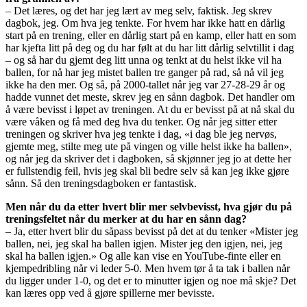
– Det læres, og det har jeg lært av meg selv, faktisk. Jeg skrev
dagbok, jeg. Om hva jeg tenkte. For hvem har ikke hatt en dårlig
start på en trening, eller en dårlig start på en kamp, eller hatt en som
har kjefta litt på deg og du har følt at du har litt dårlig selvtillit i dag
– og så har du gjemt deg litt unna og tenkt at du helst ikke vil ha
ballen, for nå har jeg mistet ballen tre ganger på rad, så nå vil jeg
ikke ha den mer. Og så, på 2000-tallet når jeg var 27-28-29 år og
hadde vunnet det meste, skrev jeg en sånn dagbok. Det handler om
å være bevisst i løpet av treningen. At du er bevisst på at nå skal du
være våken og få med deg hva du tenker. Og når jeg sitter etter
treningen og skriver hva jeg tenkte i dag, «i dag ble jeg nervøs,
gjemte meg, stilte meg ute på vingen og ville helst ikke ha ballen»,
og når jeg da skriver det i dagboken, så skjønner jeg jo at dette her
er fullstendig feil, hvis jeg skal bli bedre selv så kan jeg ikke gjøre
sånn. Så den treningsdagboken er fantastisk.
Men når du da etter hvert blir mer selvbevisst, hva gjør du på
treningsfeltet når du merker at du har en sånn dag?
– Ja, etter hvert blir du såpass bevisst på det at du tenker «Mister jeg
ballen, nei, jeg skal ha ballen igjen. Mister jeg den igjen, nei, jeg
skal ha ballen igjen.» Og alle kan vise en YouTube-finte eller en
kjempedribling når vi leder 5-0. Men hvem tør å ta tak i ballen når
du ligger under 1-0, og det er to minutter igjen og noe må skje? Det
kan læres opp ved å gjøre spillerne mer bevisste.