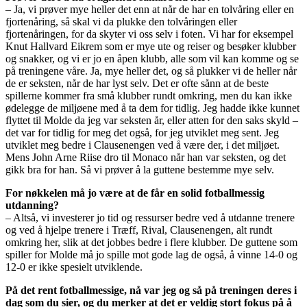
– Ja, vi prøver mye heller det enn at når de har en tolvåring eller en
fjortenåring, så skal vi da plukke den tolvåringen eller
fjortenåringen, for da skyter vi oss selv i foten. Vi har for eksempel
Knut Hallvard Eikrem som er mye ute og reiser og besøker klubber
og snakker, og vi er jo en åpen klubb, alle som vil kan komme og se
på treningene våre. Ja, mye heller det, og så plukker vi de heller når
de er seksten, når de har lyst selv. Det er ofte sånn at de beste
spillerne kommer fra små klubber rundt omkring, men du kan ikke
ødelegge de miljøene med å ta dem for tidlig. Jeg hadde ikke kunnet
flyttet til Molde da jeg var seksten år, eller atten for den saks skyld –
det var for tidlig for meg det også, for jeg utviklet meg sent. Jeg
utviklet meg bedre i Clausenengen ved å være der, i det miljøet.
Mens John Arne Riise dro til Monaco når han var seksten, og det
gikk bra for han. Så vi prøver å la guttene bestemme mye selv.
For nøkkelen må jo være at de får en solid fotballmessig
utdanning?
– Altså, vi investerer jo tid og ressurser bedre ved å utdanne trenere
og ved å hjelpe trenere i Træff, Rival, Clausenengen, alt rundt
omkring her, slik at det jobbes bedre i flere klubber. De guttene som
spiller for Molde må jo spille mot gode lag de også, å vinne 14-0 og
12-0 er ikke spesielt utviklende.
På det rent fotballmessige, nå var jeg og så på treningen deres i
dag som du sier, og du merker at det er veldig stort fokus på å