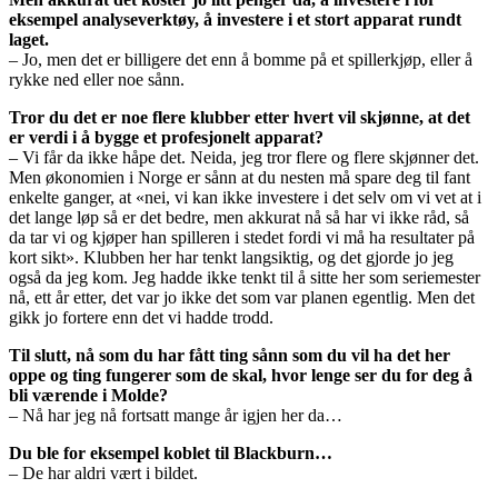
eksempel analyseverktøy, å investere i et stort apparat rundt
laget.
– Jo, men det er billigere det enn å bomme på et spillerkjøp, eller å
rykke ned eller noe sånn.
Tror du det er noe flere klubber etter hvert vil skjønne, at det
er verdi i å bygge et profesjonelt apparat?
– Vi får da ikke håpe det. Neida, jeg tror flere og flere skjønner det.
Men økonomien i Norge er sånn at du nesten må spare deg til fant
enkelte ganger, at «nei, vi kan ikke investere i det selv om vi vet at i
det lange løp så er det bedre, men akkurat nå så har vi ikke råd, så
da tar vi og kjøper han spilleren i stedet fordi vi må ha resultater på
kort sikt». Klubben her har tenkt langsiktig, og det gjorde jo jeg
også da jeg kom. Jeg hadde ikke tenkt til å sitte her som seriemester
nå, ett år etter, det var jo ikke det som var planen egentlig. Men det
gikk jo fortere enn det vi hadde trodd.
Til slutt, nå som du har fått ting sånn som du vil ha det her
oppe og ting fungerer som de skal, hvor lenge ser du for deg å
bli værende i Molde?
– Nå har jeg nå fortsatt mange år igjen her da…
Du ble for eksempel koblet til Blackburn…
– De har aldri vært i bildet.