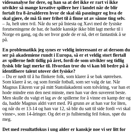
videoanalyse for dere, og han sa at det ikke er rart vi ikke
utvikler så mange kreative spillere her i landet når de blir
fortalt fra 8-årsalderen hvor de skal slå pasninger og hva de
skal gjøre, de må få mer frihet til å finne ut av sånne ting selv.
– Ja, helt uten tvil. Når du ser på Iniesta og Xavi med de fysiske
forutseningene de har, de hadde kanskje ikke blitt lagt merke til i
Norge en gang, og du ser hvor gode de er nå, det er fantastisk å se
på.
En problematikk jeg synes er veldig interessant er at dersom du
ser på akademiene rundt i Europa, så er et veldig stort flertall
av spillerne født tidlig på året, fordi de som utvikler seg tidlig
fysisk blir lagt merke til. Hvordan tror du vi kan bli bedre på å
identifisere talent utover det fysiske?
– Du er nødt til å ha flinkere folk, som klarer å se bak størrelsen.
Som klarer å se, og som forstår fotball, som ser valg de tar. Når
Magnus Eikrem var på mitt Statoilakademi som tolvåring, var han et
hode mindre enn den nest minste, men han var den suverent beste.
Men skulle du valgt et lag av de spillerne for å vinne en kamp der og
da, hadde Magnus aldri vært med. På grunn av at han var for liten,
og når du er 13-14 og han var 12, så blir du satt til side fordi «vi skal
vinne», som 14-åringer. Og det er jo fullstendig feil fokus, spør du
meg.
Det med resultatfokus i ung alder er kanskje noe vi ser litt for