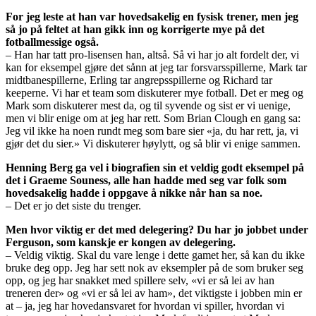
For jeg leste at han var hovedsakelig en fysisk trener, men jeg
så jo på feltet at han gikk inn og korrigerte mye på det
fotballmessige også.
– Han har tatt pro-lisensen han, altså. Så vi har jo alt fordelt der, vi
kan for eksempel gjøre det sånn at jeg tar forsvarsspillerne, Mark tar
midtbanespillerne, Erling tar angrepsspillerne og Richard tar
keeperne. Vi har et team som diskuterer mye fotball. Det er meg og
Mark som diskuterer mest da, og til syvende og sist er vi uenige,
men vi blir enige om at jeg har rett. Som Brian Clough en gang sa:
Jeg vil ikke ha noen rundt meg som bare sier «ja, du har rett, ja, vi
gjør det du sier.» Vi diskuterer høylytt, og så blir vi enige sammen.
Henning Berg ga vel i biografien sin et veldig godt eksempel på
det i Graeme Souness, alle han hadde med seg var folk som
hovedsakelig hadde i oppgave å nikke når han sa noe.
– Det er jo det siste du trenger.
Men hvor viktig er det med delegering? Du har jo jobbet under
Ferguson, som kanskje er kongen av delegering.
– Veldig viktig. Skal du vare lenge i dette gamet her, så kan du ikke
bruke deg opp. Jeg har sett nok av eksempler på de som bruker seg
opp, og jeg har snakket med spillere selv, «vi er så lei av han
treneren der» og «vi er så lei av ham», det viktigste i jobben min er
at – ja, jeg har hovedansvaret for hvordan vi spiller, hvordan vi