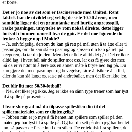
er borte.
Det er jo noe av det som er fascinerende med United. Rent
taktisk har de utviklet seg veldig de siste 10-20 årene, men
samtidig ligger det en grunntanke med hurtig angrepsspill,
raske pasninger, utnyttelse av rom nokså direkte, dette ligger
fortsatt i bunnen uansett hva de gjør. Er det noe lignende du
tenker å bygge opp i Molde?
– Ja, selvfølgelig, dersom du kan gå rett på mål uten å ta åtte eller ti
pasninger, om du kan slå en pasning og spissen din kan gå rett på
keeperen, da tar du jo den. Men det er ikke alltid det går. Det er ikke
alltid lag, i hvert fall når de spiller mot oss, lar oss få gjøre det mer.
Så da er vi nødt til å lære oss en annen måte å bryte ned lag på. Du
kan gjøre det med pasninger og bevegelse, tørre å risikere å ta feil,
eller du kan slå langt og satse på andreballer, men det liker ikke jeg.
Det blir litt mer 50/50-fotball?
– Nei, det liker jeg ikke. Jeg er ikke en sånn type trener som har lyst
til å spille på prosenter.
I hvor stor grad må du tilpasse spillestilen din til det
spillermaterialet som er tilgjengelig?
– Jobben min er jo mye å få hentet inn spillere som spiller på den
måten jeg har lyst til å spille på. Og har du sett på dem jeg har hentet
inn, så passer de fleste inn i den stilen. De er teknisk bra spillere, de