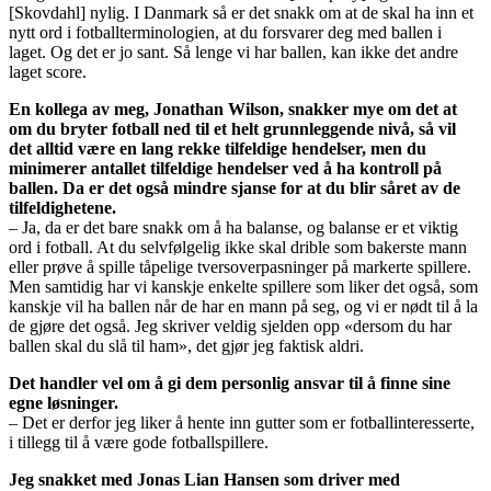
[Skovdahl] nylig. I Danmark så er det snakk om at de skal ha inn et
nytt ord i fotballterminologien, at du forsvarer deg med ballen i
laget. Og det er jo sant. Så lenge vi har ballen, kan ikke det andre
laget score.
En kollega av meg, Jonathan Wilson, snakker mye om det at
om du bryter fotball ned til et helt grunnleggende nivå, så vil
det alltid være en lang rekke tilfeldige hendelser, men du
minimerer antallet tilfeldige hendelser ved å ha kontroll på
ballen. Da er det også mindre sjanse for at du blir såret av de
tilfeldighetene.
– Ja, da er det bare snakk om å ha balanse, og balanse er et viktig
ord i fotball. At du selvfølgelig ikke skal drible som bakerste mann
eller prøve å spille tåpelige tversoverpasninger på markerte spillere.
Men samtidig har vi kanskje enkelte spillere som liker det også, som
kanskje vil ha ballen når de har en mann på seg, og vi er nødt til å la
de gjøre det også. Jeg skriver veldig sjelden opp «dersom du har
ballen skal du slå til ham», det gjør jeg faktisk aldri.
Det handler vel om å gi dem personlig ansvar til å finne sine
egne løsninger.
– Det er derfor jeg liker å hente inn gutter som er fotballinteresserte,
i tillegg til å være gode fotballspillere.
Jeg snakket med Jonas Lian Hansen som driver med