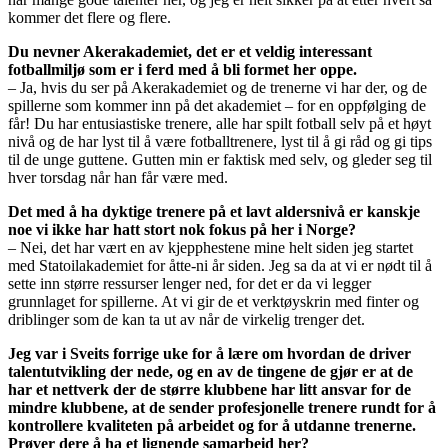
kommer det flere og flere.
Du nevner Akerakademiet, det er et veldig interessant
fotballmiljø som er i ferd med å bli formet her oppe.
– Ja, hvis du ser på Akerakademiet og de trenerne vi har der, og de
spillerne som kommer inn på det akademiet – for en oppfølging de
får! Du har entusiastiske trenere, alle har spilt fotball selv på et høyt
nivå og de har lyst til å være fotballtrenere, lyst til å gi råd og gi tips
til de unge guttene. Gutten min er faktisk med selv, og gleder seg til
hver torsdag når han får være med.
Det med å ha dyktige trenere på et lavt aldersnivå er kanskje
noe vi ikke har hatt stort nok fokus på her i Norge?
– Nei, det har vært en av kjepphestene mine helt siden jeg startet
med Statoilakademiet for åtte-ni år siden. Jeg sa da at vi er nødt til å
sette inn større ressurser lenger ned, for det er da vi legger
grunnlaget for spillerne. At vi gir de et verktøyskrin med finter og
driblinger som de kan ta ut av når de virkelig trenger det.
Jeg var i Sveits forrige uke for å lære om hvordan de driver
talentutvikling der nede, og en av de tingene de gjør er at de
har et nettverk der de større klubbene har litt ansvar for de
mindre klubbene, at de sender profesjonelle trenere rundt for å
kontrollere kvaliteten på arbeidet og for å utdanne trenerne.
Prøver dere å ha et lignende samarbeid her?