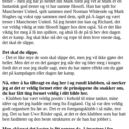
trener – men jeg har jo hentet inn Mark fordi jeg vet at Mark er en
fantastisk god trener og vi har samme filosofi. Han har spilt for
Manchester United, spilt sammen med Norman Whiteside og Mark
Hughes og vokst opp sammen med dem, spilt på A-laget og vært
trener i Manchester United. Så jeg hentet inn han og Richard, det
var veldig viktig at min filosofi ligger hos dem også. Så er det like
viktig for meg å få inn spillere, og altså få de på tå hev den dagen
det er kamp. Jeg skal ikke stå der og rope til dem hver eneste dag,
det skal de slippe.
Det skal du slippe.
– Det er like mye de som skal slippe det, men jeg vil ikke gjøre det
heller. Men det er en del ganger jeg står der og biter meg i tungen
fordi det er noe jeg skulle sagt, men du har større effekt om du gjør
det på kampdagen eller dagen før kamp.
Nå, etter å ha tilbragt en dag her i og rundt klubben, så merker
jeg at det er veldig formet etter de prinsippene du snakker om,
du har fått ting formet veldig i ditt bilde her.
– Klubben har vært veldig positiv i forhold til mine tanker, mine
idéer og det jeg hadde med meg fra England. Og så var den veldig
godt organisert fra før av. Det er en foregangsklubb i så måte, tror
jeg. Det sa han Uwe Rösler også, at det er den klubben som har hatt
best fasiliteter og den beste strukturen av de han har jobbet i.
Men akkurat det koster jo litt penger da, å investere i for