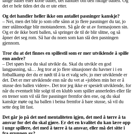
lange baller eller korte baller, det handler om den riktige ballen. Og
det er hele tiden det du er ute etter.
Og det handler heller ikke om antallet pasninger kanskje?
– Nei, men det blir jo som ofte sånn at jo flere pasninger du tar, jo
mer utålmodige blir motstanderen. Så går de ut av formasjonen sin.
Og er de ikke borti ballen, så springer de til de blir slitne, og så
åpner det seg rom. Så har du noen som kan slå den pasningen
gjennom.
Tror du at det finnes en spillestil som er mer utviklende å spille
enn andre?
– Det spørs hva du skal utvikle da. Skal du utvikle en god
langpasning, så… Jeg tror at jo flere situasjoner du havner i i en
fotballkamp der du er nødt til å ta et valg selv, jo mer utviklende er
det. Det er mer utviklende enn når du vet at «jobben min her er å
stusse den ballen videre». Det tror jeg ikke er spesielt utviklende, for
når du eventuelt blir solgt til en klubb som spiller annerledes eller får
en trener som vil slå fire pasninger fremfor den ene, og du skal
kanskje møte og ha ballen i beina fremfor å bare stusse, så vil du
sette deg litt fast.
Det går jo på det med mentaliteten igjen, det med å tørre å ta
ansvar for det du skal gjøre. Er det en kvalitet du kan lære opp
i unge spillere, det med å tørre å ta ansvar, eller må det sitte i
fra grunnen av?