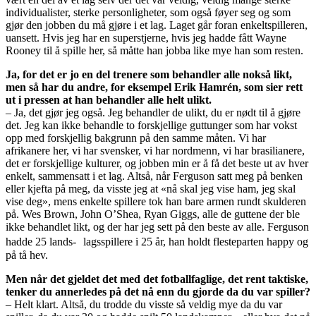
individualister, sterke personligheter, som også føyer seg og som
gjør den jobben du må gjøre i et lag. Laget går foran enkeltspilleren,
uansett. Hvis jeg har en superstjerne, hvis jeg hadde fått Wayne
Rooney til å spille her, så måtte han jobba like mye han som resten.
Ja, for det er jo en del trenere som behandler alle nokså likt,
men så har du andre, for eksempel Erik Hamrén, som sier rett
ut i pressen at han behandler alle helt ulikt.
– Ja, det gjør jeg også. Jeg behandler de ulikt, du er nødt til å gjøre
det. Jeg kan ikke behandle to forskjellige guttunger som har vokst
opp med forskjellig bakgrunn på den samme måten. Vi har
afrikanere her, vi har svensker, vi har nordmenn, vi har brasilianere,
det er forskjellige kulturer, og jobben min er å få det beste ut av hver
enkelt, sammensatt i et lag. Altså, når Ferguson satt meg på benken
eller kjefta på meg, da visste jeg at «nå skal jeg vise ham, jeg skal
vise deg», mens enkelte spillere tok han bare armen rundt skulderen
på. Wes Brown, John O’Shea, Ryan Giggs, alle de guttene der ble
ikke behandlet likt, og der har jeg sett på den beste av alle. Ferguson
hadde 25 lands- lagsspillere i 25 år, han holdt flesteparten happy og
på tå hev.
Men når det gjeldet det med det fotballfaglige, det rent taktiske,
tenker du annerledes på det nå enn du gjorde da du var spiller?
– Helt klart. Altså, du trodde du visste så veldig mye da du var