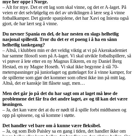
mye her oppe i Norge.
– Alt for mye. Det er ett lag som skal vinne, og det er A-laget. På
veien er det selvfølgelig en del av utviklingen å lære seg å vinne
fotballkamper. Det gjorde spanjolene, det har Xavi og Iniesta også
gjort, de har lært seg å vinne.
Du nevner Spania en del, de har nesten en slags helhetlig
nasjonal spillestil. Tror du det er et poeng i å ha en sånn
helhetlig tankegang?
– Altså, i klubben min er det veldig viktig at vi på Akerakademiet
har samme filosofi som på A-laget. Vi skal utvikle fotballspillere, så
vi prøver å lete etter en ny Magnus Eikrem, en ny Daniel Berg
Hestad, en ny Magne Hoseth. Vi skal ikke begynne å slå 70-
meterspasninger på juniorlaget og guttelaget for å vinne kamper, for
de spillerne som gjør det kommer som oftest ikke inn på mitt lag.
Altså, det er kanskje litt flåsete sagt, men…
Men det går jo på det du har sagt om at laget må løse de
problemene det får fra det andre laget, av og til kan det være
løsningen.
– Ja, det kan være det at du er nødt til å spille forbi midtbanen og
opp på spissene, og så komme i støtte.
Det handler vel bare om å kunne være fleksibel.
– Ja, og som Bob Paisley sa en gang i tiden, det handler ikke om