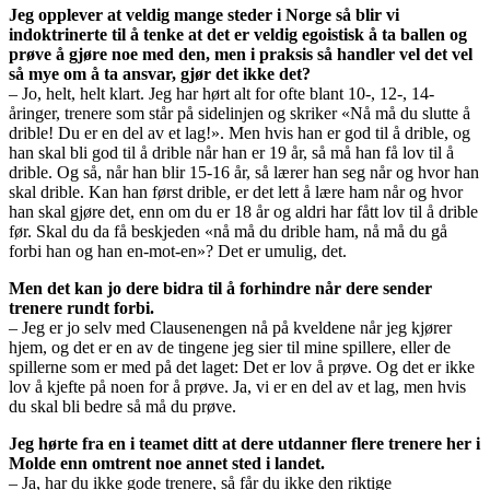
Jeg opplever at veldig mange steder i Norge så blir vi
indoktrinerte til å tenke at det er veldig egoistisk å ta ballen og
prøve å gjøre noe med den, men i praksis så handler vel det vel
så mye om å ta ansvar, gjør det ikke det?
– Jo, helt, helt klart. Jeg har hørt alt for ofte blant 10-, 12-, 14-
åringer, trenere som står på sidelinjen og skriker «Nå må du slutte å
drible! Du er en del av et lag!». Men hvis han er god til å drible, og
han skal bli god til å drible når han er 19 år, så må han få lov til å
drible. Og så, når han blir 15-16 år, så lærer han seg når og hvor han
skal drible. Kan han først drible, er det lett å lære ham når og hvor
han skal gjøre det, enn om du er 18 år og aldri har fått lov til å drible
før. Skal du da få beskjeden «nå må du drible ham, nå må du gå
forbi han og han en-mot-en»? Det er umulig, det.
Men det kan jo dere bidra til å forhindre når dere sender
trenere rundt forbi.
– Jeg er jo selv med Clausenengen nå på kveldene når jeg kjører
hjem, og det er en av de tingene jeg sier til mine spillere, eller de
spillerne som er med på det laget: Det er lov å prøve. Og det er ikke
lov å kjefte på noen for å prøve. Ja, vi er en del av et lag, men hvis
du skal bli bedre så må du prøve.
Jeg hørte fra en i teamet ditt at dere utdanner flere trenere her i
Molde enn omtrent noe annet sted i landet.
– Ja, har du ikke gode trenere, så får du ikke den riktige