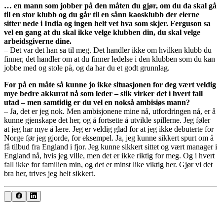
… en mann som jobber på den måten du gjør, om du da skal gå
til en stor klubb og du går til en sånn kaosklubb der eierne
sitter nede i India og ingen helt vet hva som skjer. Ferguson sa
vel en gang at du skal ikke velge klubben din, du skal velge
arbeidsgiverne dine.
– Det var det han sa til meg. Det handler ikke om hvilken klubb du
finner, det handler om at du finner ledelse i den klubben som du kan
jobbe med og stole på, og da har du et godt grunnlag.
For på en måte så kunne jo ikke situasjonen for deg vært veldig
mye bedre akkurat nå som leder – slik virker det i hvert fall
utad – men samtidig er du vel en nokså ambisiøs mann?
– Ja, det er jeg nok. Men ambisjonene mine nå, utfordringen nå, er å
kunne gjenskape det her, og å fortsette å utvikle spillerne. Jeg føler
at jeg har mye å lære. Jeg er veldig glad for at jeg ikke debuterte for
Norge før jeg gjorde, for eksempel. Ja, jeg kunne sikkert spurt om å
få tilbud fra England i fjor. Jeg kunne sikkert sittet og vært manager i
England nå, hvis jeg ville, men det er ikke riktig for meg. Og i hvert
fall ikke for familien min, og det er minst like viktig her. Gjør vi det
bra her, trives jeg helt sikkert.