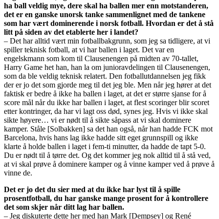
ha ball veldig mye, dere skal ha ballen mer enn motstanderen,
det er en ganske unorsk tanke sammenlignet med de tankene
som har vært dominerende i norsk fotball. Hvordan er det å stå
litt på siden av det etablerte her i landet?
– Det har alltid vært min fotballbakgrunn, som jeg sa tidligere, at vi
spiller teknisk fotball, at vi har ballen i laget. Det var en
engelskmann som kom til Clausenengen på midten av 70-tallet,
Harry Game het han, han la om junioravdelingen til Clausenengen,
som da ble veldig teknisk relatert. Den fotballutdannelsen jeg fikk
der er jo det som gjorde meg til det jeg ble. Men når jeg hører at det
faktisk er bedre å ikke ha ballen i laget, at det er større sjanse for å
score mål når du ikke har ballen i laget, at flest scoringer blir scoret
etter kontringer, da har vi lagt oss død, synes jeg. Hvis vi ikke skal
sikte høyere… vi er nødt til å sikte såpass at vi skal dominere
kamper. Ståle [Solbakken] sa det han også, når han hadde FCK mot
Barcelona, hvis hans lag ikke hadde sitt eget grunnspill og ikke
klarte å holde ballen i laget i fem-ti minutter, da hadde de tapt 5-0.
Du er nødt til å tørre det. Og det kommer jeg nok alltid til å stå ved,
at vi skal prøve å dominere kamper og å vinne kamper ved å prøve å
vinne de.
Det er jo det du sier med at du ikke har lyst til å spille
prosentfotball, du har ganske mange prosent for å kontrollere
det som skjer når ditt lag har ballen.
– Jeg diskuterte dette her med han Mark [Dempsey] og René