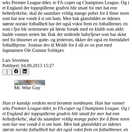
seks Premier League-titler, to FA-cuper og Champions League. Og i
et England der toppspillerne gradvis blir utsatt for mer hat enn
heltedyrkelse, skal du saumfare veldig mange puber for å finne noen
som har noe vondt å si om ham. Men bak glansbildet av tidenes
største norske fotballhelt har det også vokst frem en fotballtrener, en
som i fjor ble seriemester på første forsøk med en klubb som aldri
hadde vunnet serien før. Bak det smilende babyfjeset som har skint
ned fra titusener av gutte- og jenterom, tikker det også en formidabel
fotballhjerne. Josimar dro til Molde for å slå av en prat med
fagmannen Ole Gunnar Solskjær.
Lars Sivertsen
Publisert:
04.09.2013 15:27
Mr. Wise Guy
Han er kanskje verdens mest berømte nordmann. Han har vunnet
seks Premier League-titler, to FA-cuper og Champions League. Og i
et England der toppspillerne gradvis blir utsatt for mer hat enn
heltedyrkelse, skal du saumfare veldig mange puber for å finne noen
som har noe vondt å si om ham. Men bak glansbildet av tidenes
største norske fotballhelt har det også vokst frem en fotballtrener, en