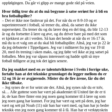
oppfølgingen. Da går vi glipp av mange gode råd på veien.
Hvor tidlig tror du at du må begynne å satse seriøst for å bli en
bra fotballspiller?
– Det er ikke noe fasitsvar på det. For når du er 8-9-10 og er
superinteressert i fotball, så trener du, altså, da satser du ikke
superseriøst. Da trener du og du lærer deg en del ting, du blir 12-13
år og du fortsetter å lære og øve, og du driver bare på med det som
er kjekkest av alt i verden. Så kan det hende at når du er 16-17 år,
må du ta et valg om at du skal bli fotballspiller. Altså, jeg var jo 22 år
da jeg debuterte i Tippeligaen. Jeg var i militæret fra jeg var 19 til
20, med én trening i uken maks, og jeg følte vel ikke at jeg satset på
fotballen. Men jeg var såpass interessert og hadde spilt så mye
fotball tidligere at jeg tok det igjen senere.
Da jeg snakket med en av talentutviklerne i Sveits i forrige uke,
fortalte han at det tekniske grunnlaget du legger mellom du er
12 og 16 år er avgjørende. Mister du de fire årene, får du det
ikke tilbake.
– Jeg synes de er for seint ute der. Altså, jeg synes når du er tolv,
så… Alle guttene som har vært på akademiet til United før de er ti
år, de kan flere finter enn jeg noen gang kommer til å lære og som
jeg noen gang har kunnet. For jeg har vært og sett på dem, jeg har
vært og sett på Noah (11) når han har vært med, og han har jo bedre
teknikk enn jeg noen gang kommer til å få. Han har et verktøyskrin