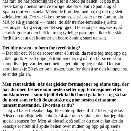
har fart, de har personlighet og tør å holde på ballen. Jeg så min
beste kamp noensinne live forrige uke da vi var i Spania og så
Spania mot Venezuela. Måten de brøt dem ned på, og rett og slett
ødela dem på. Det var ikke noe stress, altså, «der er en åpning, du
MÅ jo slå gjennom!» – neida, de slår tre-fire-fem-seks-sju-åtte
pasninger til, og så åpner det seg igjen. De er så pasningssikre, så
teknisk gode at den helt klare og tydelige pasningen ikke blir slått,
fordi du vet at det kommer en bedre åpning snart uansett.
Det blir nesten en form for tyrefekting?
– Det blir det. Når de scorer etter 43 trekk, da reiste jeg meg opp og
jublet godt. Vi satt oppe på tribunen der, og når du får se en sånn
kamp live, jeg var der med hele laget mitt, og jeg tenkte: Det var
verdt kanskje 20 økter og ti møter, bare for dem å se den kampen og
se at det går an.
Men rent taktisk, når det gjelder formasjoner og sånne ting, der
har du noen trenere som nesten setter opp formasjonen etter
motstanderen – som Kjetil Rekdal litt borti gata her – og så har
du noen som er helt dogmatiske og gjør nesten det samme
uansett motstander. Hvordan er du?
– Jeg vil ha et fleksibelt lag, fleksible spillere. 4-4-2 liker jeg ikke.
Altså den tradisjonelle, taktiske 4-4-2 uten vinkler, den har jeg ikke
spesielt sansen for. Men så plutselig så spiller du mot et lag der du
kanskje er nødt til å spille ballen over midten og opp på spissene.