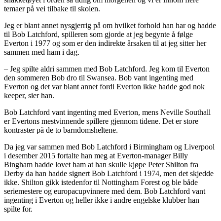
temaer på vei tilbake til skolen.
Jeg er blant annet nysgjerrig på om hvilket forhold han har og hadde
til Bob Latchford, spilleren som gjorde at jeg begynte å følge
Everton i 1977 og som er den indirekte årsaken til at jeg sitter her
sammen med ham i dag.
– Jeg spilte aldri sammen med Bob Latchford. Jeg kom til Everton
den sommeren Bob dro til Swansea. Bob vant ingenting med
Everton og det var blant annet fordi Everton ikke hadde god nok
keeper, sier han.
Bob Latchford vant ingenting med Everton, mens Neville Southall
er Evertons mestvinnende spillere gjennom tidene. Det er store
kontraster på de to barndomsheltene.
Da jeg var sammen med Bob Latchford i Birmingham og Liverpool
i desember 2015 fortalte han meg at Everton-manager Billy
Bingham hadde lovet ham at han skulle kjøpe Peter Shilton fra
Derby da han hadde signert Bob Latchford i 1974, men det skjedde
ikke. Shilton gikk istedenfor til Nottingham Forest og ble både
seriemestere og europacupvinnere med dem. Bob Latchford vant
ingenting i Everton og heller ikke i andre engelske klubber han
spilte for.