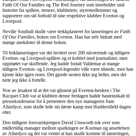
Faith Of Our Families og The Red Journey som inneholder små
historier fra spillere, trenere, klubbeiere, styremedlemmer og
supportere om sitt forhold til sine respektive klubber Everton og
Liverpool.
Neville Southall skulle være trekkplasteret for lanseringen av
Faith
Of Our Families
, boken om Everton. Han har selv bidratt med
mange anekdoter til denne boken.
Til boklanseringen var det invitert over 200 nåværende og tidligere
Everton- og Liverpool-spillere og et kobbel med journalister, men
oppmøtet var skuffende. Jeg hadde fortalt Valdemar at mange
tidligere Everton- og Liverpool-legender ville være tilstede, men han
kjente ikke igjen noen. Det gjorde nesten ikke jeg heller, men det
turte jeg ikke å fortelle.
Noe av årsaken til at det var glissent på Everton-benken i The
Racquet Club var at klubben denne fredagen hadde hasteinnkalt til
pressekonferanse for å presentere den nye manageren Sam
Allardyce, som skulle lede sin første kamp mot Huddersfield dagen
etter.
Den tidligere forsvarskjempen David Unsworth tok over som
midlertidig manager mellom sparkingen av Koeman og ansettelsen
av Allardyce og det var ventet at han skulle komme til lanseringen,