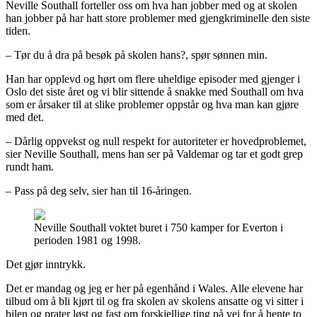
Neville Southall forteller oss om hva han jobber med og at skolen
han jobber på har hatt store problemer med gjengkriminelle den siste
tiden.
– Tør du å dra på besøk på skolen hans?, spør sønnen min.
Han har opplevd og hørt om flere uheldige episoder med gjenger i
Oslo det siste året og vi blir sittende å snakke med Southall om hva
som er årsaker til at slike problemer oppstår og hva man kan gjøre
med det.
– Dårlig oppvekst og null respekt for autoriteter er hovedproblemet,
sier Neville Southall, mens han ser på Valdemar og tar et godt grep
rundt ham.
– Pass på deg selv, sier han til 16-åringen.
Neville Southall voktet buret i 750 kamper for Everton i
perioden 1981 og 1998.
Det gjør inntrykk.
Det er mandag og jeg er her på egenhånd i Wales. Alle elevene har
tilbud om å bli kjørt til og fra skolen av skolens ansatte og vi sitter i
bilen og prater løst og fast om forskjellige ting på vei for å hente to