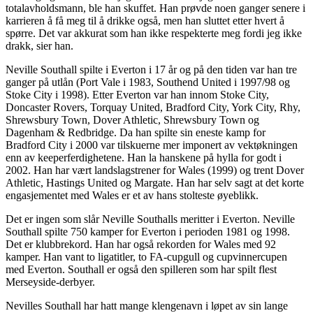
totalavholdsmann, ble han skuffet. Han prøvde noen ganger senere i
karrieren å få meg til å drikke også, men han sluttet etter hvert å
spørre. Det var akkurat som han ikke respekterte meg fordi jeg ikke
drakk, sier han.
Neville Southall spilte i Everton i 17 år og på den tiden var han tre
ganger på utlån (Port Vale i 1983, Southend United i 1997/98 og
Stoke City i 1998). Etter Everton var han innom Stoke City,
Doncaster Rovers, Torquay United, Bradford City, York City, Rhy,
Shrewsbury Town, Dover Athletic, Shrewsbury Town og
Dagenham & Redbridge. Da han spilte sin eneste kamp for
Bradford City i 2000 var tilskuerne mer imponert av vektøkningen
enn av keeperferdighetene. Han la hanskene på hylla for godt i
2002. Han har vært landslagstrener for Wales (1999) og trent Dover
Athletic, Hastings United og Margate. Han har selv sagt at det korte
engasjementet med Wales er et av hans stolteste øyeblikk.
Det er ingen som slår Neville Southalls meritter i Everton. Neville
Southall spilte 750 kamper for Everton i perioden 1981 og 1998.
Det er klubbrekord. Han har også rekorden for Wales med 92
kamper. Han vant to ligatitler, to FA-cupgull og cupvinnercupen
med Everton. Southall er også den spilleren som har spilt flest
Merseyside-derbyer.
Nevilles Southall har hatt mange klengenavn i løpet av sin lange