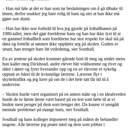
– Han må føle at det er han som tar beslutningen om å gå tilbake til
timen, derfor snakker jeg bare rolig til ham og sier at han ikke må
gjøre noe dumt.
– Han har ikke noe forhold til hva jeg gjorde på fotballbanen på
1980-tallet, men det gjør foreldrene hans og han har ikke lyst til at
en gammel fotballhelt som foreldrene har stor respekt for skal stå på
døra og fortelle at sønnen ikke oppfører seg på skolen. Gutten er
smart, han trenger bare litt veiledning, sier Southall.
En av jentene på skolen kommer gående bort til meg og smiler mens
hun kaller meg Dickhead, andre elever blir voldsomme og river og
sliter i dører og fyrer hverandre opp og en av elevene er sykelig
opptatt av håret til de kvinnelige lærerne. Lærerne flyr i
skytteltrafikk og jeg lurer på om de i det hele tatt får tid til å
undervise.
– Skolen burde vært organisert på en annen måte og i en idealverden
burde de to første årene vært basert på en test som førte til at vi
brukte mest penger på dem som trenger det. Da kunne vi unngått
mentale problemer på mange barn, sier Southall.
Southall og hans kolleger imponerer meg på måten de behandler
ungene. Alle lærerne jeg prater med og dem som jobber i