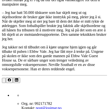
manipulere meg.
– Jeg har hatt 50.000 tilskuere som har skjelt meg ut og
skjellsordene de bruker gjør ikke inntrykk på meg, pleier jeg å si.
Når de skjeller meg ut sier jeg bare til dem det ikke er mitt rykte de
ødelegger. Som fotballspiller brukte jeg faktisk alle skjellsordene og
all hånen fra tribunen til å motivere meg. Jeg så på det som en ære å
bli skjelt ut av motstandersupporterne. Den samme teknikken bruker
jeg her.
Jeg takker nei til tilbudet om å kjøre ungene hjem igjen og går
tilbake til puben i Ebbw Vale. Jeg har fått mye å tenke på. Ungene
på skolen er ikke som den gamle mannen på Ebbw Vale Guest
House sa. De er sårbare unger som trenger veiledning av
omsorgsfulle voksenpersoner. Neville Southall er en av disse
voksenpersonene. Han er deres reddende engel.
Org. nr: 992171782
Kontakt:
post@josimar.no