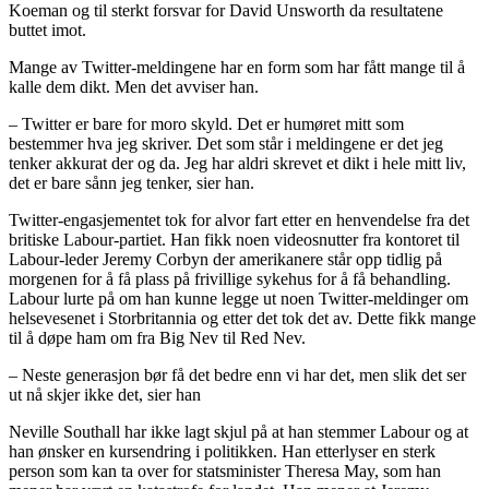
Koeman og til sterkt forsvar for David Unsworth da resultatene
buttet imot.
Mange av Twitter-meldingene har en form som har fått mange til å
kalle dem dikt. Men det avviser han.
– Twitter er bare for moro skyld. Det er humøret mitt som
bestemmer hva jeg skriver. Det som står i meldingene er det jeg
tenker akkurat der og da. Jeg har aldri skrevet et dikt i hele mitt liv,
det er bare sånn jeg tenker, sier han.
Twitter-engasjementet tok for alvor fart etter en henvendelse fra det
britiske Labour-partiet. Han fikk noen videosnutter fra kontoret til
Labour-leder Jeremy Corbyn der amerikanere står opp tidlig på
morgenen for å få plass på frivillige sykehus for å få behandling.
Labour lurte på om han kunne legge ut noen Twitter-meldinger om
helsevesenet i Storbritannia og etter det tok det av. Dette fikk mange
til å døpe ham om fra Big Nev til Red Nev.
– Neste generasjon bør få det bedre enn vi har det, men slik det ser
ut nå skjer ikke det, sier han
Neville Southall har ikke lagt skjul på at han stemmer Labour og at
han ønsker en kursendring i politikken. Han etterlyser en sterk
person som kan ta over for statsminister Theresa May, som han