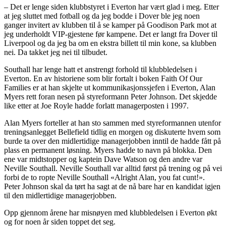
– Det er lenge siden klubbstyret i Everton har vært glad i meg. Etter
at jeg sluttet med fotball og da jeg bodde i Dover ble jeg noen
ganger invitert av klubben til å se kamper på Goodison Park mot at
jeg underholdt VIP-gjestene før kampene. Det er langt fra Dover til
Liverpool og da jeg ba om en ekstra billett til min kone, sa klubben
nei. Da takket jeg nei til tilbudet.
Southall har lenge hatt et anstrengt forhold til klubbledelsen i
Everton. En av historiene som blir fortalt i boken Faith Of Our
Families er at han skjelte ut kommunikasjonssjefen i Everton, Alan
Myers rett foran nesen på styreformann Peter Johnson. Det skjedde
like etter at Joe Royle hadde forlatt managerposten i 1997.
Alan Myers forteller at han sto sammen med styreformannen utenfor
treningsanlegget Bellefield tidlig en morgen og diskuterte hvem som
burde ta over den midlertidige managerjobben inntil de hadde fått på
plass en permanent løsning. Myers hadde to navn på blokka. Den
ene var midtstopper og kaptein Dave Watson og den andre var
Neville Southall. Neville Southall var alltid først på trening og på vei
forbi de to ropte Neville Southall «Alright Alan, you fat cunt!».
Peter Johnson skal da tørt ha sagt at de nå bare har en kandidat igjen
til den midlertidige managerjobben.
Opp gjennom årene har misnøyen med klubbledelsen i Everton økt
og for noen år siden toppet det seg.