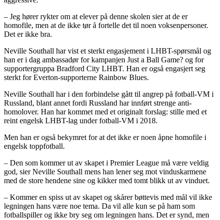
– Jeg hører rykter om at elever på denne skolen sier at de er
homofile, men at de ikke tør å fortelle det til noen voksenpersoner.
Det er ikke bra.
Neville Southall har vist et sterkt engasjement i LHBT-spørsmål og
han er i dag ambassadør for kampanjen Just a Ball Game? og for
supportergruppa Bradford City LHBT. Han er også engasjert seg
sterkt for Everton-supporterne Rainbow Blues.
Neville Southall har i den forbindelse gått til angrep på fotball-VM i
Russland, blant annet fordi Russland har innført strenge anti-
homolover. Han har kommet med et originalt forslag: stille med et
reint engelsk LHBT-lag under fotball-VM i 2018.
Men han er også bekymret for at det ikke er noen åpne homofile i
engelsk toppfotball.
– Den som kommer ut av skapet i Premier League må være veldig
god, sier Neville Southall mens han lener seg mot vinduskarmene
med de store hendene sine og kikker med tomt blikk ut av vinduet.
– Kommer en spiss ut av skapet og skårer bøttevis med mål vil ikke
legningen hans være noe tema. Da vil alle kun se på ham som
fotballspiller og ikke bry seg om legningen hans. Det er synd, men