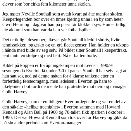
elever som bor cirka fem kilometer unna skolen.
Jeg møter Neville Southall som avtalt kvart på åtte utenfor skolen.
Keeperlegenden bor over en times kjøring unna i en by som heter
Cwrt Henri og i dag var han på plass før klokken syv. Han er tidlig
ute akkurat som han var da han var fotballspiller.
Det er tidlig i desember, likevel går Southall kledd i shorts, hvite
tennissokker, joggesko og en grå fleecegenser. Han holder en tekopp
i hånda med bilde av seg selv. På bildet sitter Southall i keeperdrakt,
lent inntil en stolpe og med bart. Nå er barten borte.
Bildet på koppen er fra åpningskampen mot Leeds i 1990/91-
sesongen da Everton lå under 3-0 til pause. Southall har selv sagt at
han satt seg ned på denne måten for å klarne tankene etter en
forferdelig førsteomgang, men ledelsen i Everton ga ham to
ukelønner i bot fordi de mente han protesterte mot dem og manager
Colin Harvey.
Colin Harvey, som er en tidligere Everton-legende og var en del av
den såkalte «hellige treenighet» i Everton sammen med Howard
Kendall og Alan Ball på 1960 og 70-tallet, fikk sparken i oktober i
1990. Det var Howard Kendall som tok over for Harvey og gikk da
på sin andre periode som Everton-manager.