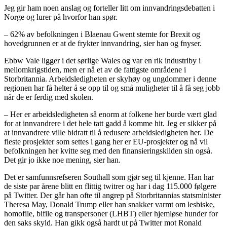
Jeg gir ham noen anslag og forteller litt om innvandringsdebatten i
Norge og lurer på hvorfor han spør.
– 62% av befolkningen i Blaenau Gwent stemte for Brexit og
hovedgrunnen er at de frykter innvandring, sier han og fnyser.
Ebbw Vale ligger i det sørlige Wales og var en rik industriby i
mellomkrigstiden, men er nå et av de fattigste områdene i
Storbritannia. Arbeidsledigheten er skyhøy og ungdommer i denne
regionen har få helter å se opp til og små muligheter til å få seg jobb
når de er ferdig med skolen.
– Her er arbeidsledigheten så enorm at folkene her burde vært glad
for at innvandrere i det hele tatt gadd å komme hit. Jeg er sikker på
at innvandrere ville bidratt til å redusere arbeidsledigheten her. De
fleste prosjekter som settes i gang her er EU-prosjekter og nå vil
befolkningen her kvitte seg med den finansieringskilden sin også.
Det gir jo ikke noe mening, sier han.
Det er samfunnsrefseren Southall som gjør seg til kjenne. Han har
de siste par årene blitt en flittig twitrer og har i dag 115.000 følgere
på Twitter. Der går han ofte til angrep på Storbritannias statsminister
Theresa May, Donald Trump eller han snakker varmt om lesbiske,
homofile, bifile og transpersoner (LHBT) eller hjemløse hunder for
den saks skyld. Han gikk også hardt ut på Twitter mot Ronald