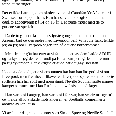
fotballturneringer.
Det er ikke bare ungdomsskoleelevene på Canolfan Yr Afon eller i
Swansea som opptar ham. Han har selv en biologisk datter, men
også to adoptivbarn på 14 og 15 år. Det første møtet med de to
guttene var spesielt.
– Da de to guttene kom til oss første gang stilte den ene opp med
Arsenal-bag og den andre med Liverpool-bag. What the fuck, tenkte
jeg da jeg bar Liverpool-bagen inn på det ene barnerommet.
– Men det har gått bra etter at vi fant ut at en av dem hadde ADHD
og nå kjører jeg den ene rundt på fotballkamper og den andre rundt
på rugbykamper. Det viktigste er at de har det gøy, sier han.
I løpet av de to dagene vi er sammen har han hatt lite godt å si om
Liverpool, men fremhever likevel en Liverpool-spiller som den beste
spilleren han har spilt med noen gang. Neville Southall spilte mange
kamper sammen med Ian Rush på det walisiske landslaget.
– Han var best i angrep, han var best i forsvar, han scorte mange mål
og greide alltid å skade motstanderen, er Southalls komprimerte
analyse av Ian Rush.
Vi avslutter dagen på kontoret som Simon Spree og Neville Southall