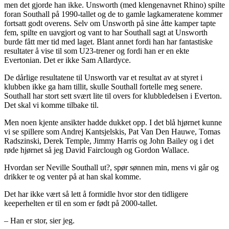
men det gjorde han ikke. Unsworth (med klengenavnet Rhino) spilte
foran Southall på 1990-tallet og de to gamle lagkameratene kommer
fortsatt godt overens. Selv om Unsworth på sine åtte kamper tapte
fem, spilte en uavgjort og vant to har Southall sagt at Unsworth
burde fått mer tid med laget. Blant annet fordi han har fantastiske
resultater å vise til som U23-trener og fordi han er en ekte
Evertonian. Det er ikke Sam Allardyce.
De dårlige resultatene til Unsworth var et resultat av at styret i
klubben ikke ga ham tillit, skulle Southall fortelle meg senere.
Southall har stort sett svært lite til overs for klubbledelsen i Everton.
Det skal vi komme tilbake til.
Men noen kjente ansikter hadde dukket opp. I det blå hjørnet kunne
vi se spillere som Andrej Kantsjelskis, Pat Van Den Hauwe, Tomas
Radszinski, Derek Temple, Jimmy Harris og John Bailey og i det
røde hjørnet så jeg David Fairclough og Gordon Wallace.
Hvordan ser Neville Southall ut?, spør sønnen min, mens vi går og
drikker te og venter på at han skal komme.
Det har ikke vært så lett å formidle hvor stor den tidligere
keeperhelten er til en som er født på 2000-tallet.
– Han er stor, sier jeg.