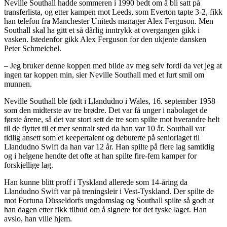
Neville Southall hadde sommeren i 1990 bedt om å bli satt på
transferlista, og etter kampen mot Leeds, som Everton tapte 3-2, fikk
han telefon fra Manchester Uniteds manager Alex Ferguson. Men
Southall skal ha gitt et så dårlig inntrykk at overgangen gikk i
vasken. Istedenfor gikk Alex Ferguson for den ukjente dansken
Peter Schmeichel.
– Jeg bruker denne koppen med bilde av meg selv fordi da vet jeg at
ingen tar koppen min, sier Neville Southall med et lurt smil om
munnen.
Neville Southall ble født i Llandudno i Wales, 16. september 1958
som den midterste av tre brødre. Det var få unger i nabolaget de
første årene, så det var stort sett de tre som spilte mot hverandre helt
til de flyttet til et mer sentralt sted da han var 10 år. Southall var
tidlig ansett som et keepertalent og debuterte på seniorlaget til
Llandudno Swift da han var 12 år. Han spilte på flere lag samtidig
og i helgene hendte det ofte at han spilte fire-fem kamper for
forskjellige lag.
Han kunne blitt proff i Tyskland allerede som 14-åring da
Llandudno Swift var på treningsleir i Vest-Tyskland. Der spilte de
mot Fortuna Düsseldorfs ungdomslag og Southall spilte så godt at
han dagen etter fikk tilbud om å signere for det tyske laget. Han
avslo, han ville hjem.