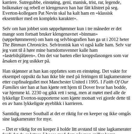
karriere. Sutregubbe, einstøing, geni, manisk, trist, rar, legende,
bråkmaker og rebell er klengenavn han har fått klistret på seg.
Everton-kollegaen Pat Nevin skal ha kalt ham en «klassisk
eksentriker med en kompleks karakter».
Selv om han jobbet som søppeltømmer kun i tre måneder er det
mange som fortsatt bruker klengenavnet «binman»
(søppeltømmeren) om ham og selvbiografien han ga ut i 2012 heter
The Binman Chronicles.
Selvironisk kan vi også kalle ham. Selv var
jeg vant til å høre mine barndomsvenner kalle ham
«lastebilsjåføren». Om det var barten eller kroppsfasongen som var
årsaken er jeg usikker på.
Han skjønner at han kan oppfattes som en einstøing. Det vakte for
eksempel oppsikt da han ikke ble med på feiringen til lagkameratene
etter cupfinalegullet mot Manchester United i 1995. I
Faith Of Our
Families
sier han at han kjørte rett hjem til Dover hvor han bodde,
var hjemme kl. 2230 og gikk rett i seng, men at møtet med alle de
lykkelige Everton-supporterne som kjørte motsatt vei gjorde dette til
en av hans lykkeligste øyeblikk i karrieren.
Samtidig mener Southall at det er riktig for en keeper og ikke omgås
sine lagkamerater for mye.
– Det er viktig for en keeper å holde litt avstand til sine lagkamerater