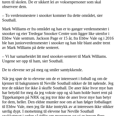
turen til skolen. De er sikkert lei av voksenpersoner som skal
observere dem.
– To verdensmestere i snooker kommer fra dette området, sier
Southall.
Mark Williams er fra området og han er to ganger verdensmester i
snooker og eier Tredegar Snooker Centre som ligger like utenfor i
Ebbw Vale sentrum. Jackson Page er 15 år, fra Ebbw Vale og i 2016
ble han juniorverdensmester i snooker og han blir blant andre trent
av Mark Williams på dette senteret.
– Vi har samarbeidet litt med snooker-senteret til Mark Williams.
Ungene ser opp til ham, sier Southall.
De to elevene ser på meg og smiler samtykkende.
Når jeg spør de to elevene om de er interessert i fotball og om de
kjenner til bakgrunnen til Neville Southall nikker de litt nølende. Jeg
tror de nikker for ikke å skuffe Southall. De aner ikke hvor mye han
har betydd for meg da jeg vokste opp og så ham holde buret rent på
Tippekampen på NRK og jeg tror ikke de aner hvor mye han betyr
for dem, heller. Den eldste mumler noe om at han følger fotballaget
til Ebbw Vale, men jeg får ikke inntrykk av at interessen ikke stikker
særlig dypt. I motsetning til elevene har Neville Southall
snakketøyet i orden så tidlig om morgenen og vi er innom flere