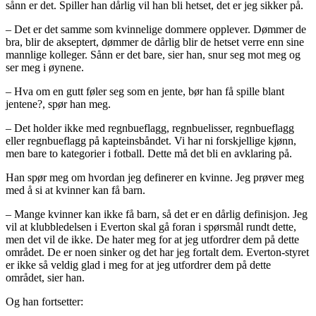
sånn er det. Spiller han dårlig vil han bli hetset, det er jeg sikker på.
– Det er det samme som kvinnelige dommere opplever. Dømmer de
bra, blir de akseptert, dømmer de dårlig blir de hetset verre enn sine
mannlige kolleger. Sånn er det bare, sier han, snur seg mot meg og
ser meg i øynene.
– Hva om en gutt føler seg som en jente, bør han få spille blant
jentene?, spør han meg.
– Det holder ikke med regnbueflagg, regnbuelisser, regnbueflagg
eller regnbueflagg på kapteinsbåndet. Vi har ni forskjellige kjønn,
men bare to kategorier i fotball. Dette må det bli en avklaring på.
Han spør meg om hvordan jeg definerer en kvinne. Jeg prøver meg
med å si at kvinner kan få barn.
– Mange kvinner kan ikke få barn, så det er en dårlig definisjon. Jeg
vil at klubbledelsen i Everton skal gå foran i spørsmål rundt dette,
men det vil de ikke. De hater meg for at jeg utfordrer dem på dette
området. De er noen sinker og det har jeg fortalt dem. Everton-styret
er ikke så veldig glad i meg for at jeg utfordrer dem på dette
området, sier han.
Og han fortsetter: