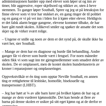
administrasjonen hamler opp med elever som løper ut og inn av
timer, blir aggressive, roper skjellsord og stikker av, uten å heve
stemmen. To ganger løper Southall, Spree og jeg ut på leteaksjon for
finne elever som vi tror har stukket av, en gang ringer de til politiet
og en gang er vi på vei inn i bilen for å kjøre etter elever. Heldigvis
er det falsk alarm begge gangene, elevene kommer tilbake, de har
bare gått rundt skolen. Allikevel smiler og spøker de ansatte det som
skjer og de virker svært rolige.
– Ungene er snille og noen av dem er det synd på, de skulle ikke ha
vært her, sier Southall.
– Mange av dem har en diagnose og burde fått behandling. Andre
ganger får vi elever som burde vært i fengsel. For noen måneder
siden fikk vi som sagt inn tre gjengmedlemmer som smadret deler av
skolen. De er omplassert, men de kostet skolen hundretusenvis av
kroner i reparasjoner og omplasseringer.
Oppvekstvilkår er én ting som opptar Neville Southall, en annen
ting er rettighetene til lesbiske, homofile, biseksuelle og
transpersoner (LHBT).
– Jeg har hørt at ¼ av alle barn lurer på hvilket kjønn de har og at
mange av dem vurderer kjønnsskifte. Det kan hende at flere av
barna på denne skolen er usikre på sitt eget kjønn og at de derfor er
aggressive.