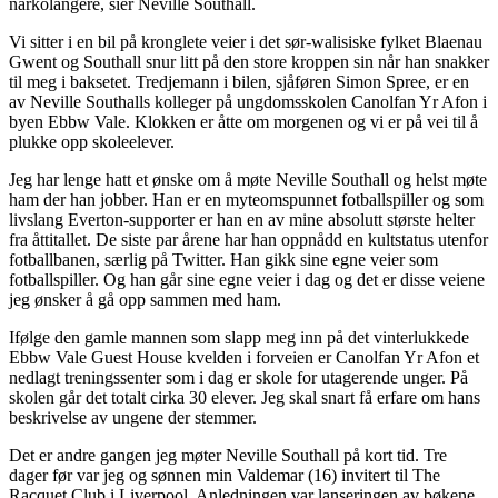
narkolangere, sier Neville Southall.
Vi sitter i en bil på kronglete veier i det sør-walisiske fylket Blaenau
Gwent og Southall snur litt på den store kroppen sin når han snakker
til meg i baksetet. Tredjemann i bilen, sjåføren Simon Spree, er en
av Neville Southalls kolleger på ungdomsskolen Canolfan Yr Afon i
byen Ebbw Vale. Klokken er åtte om morgenen og vi er på vei til å
plukke opp skoleelever.
Jeg har lenge hatt et ønske om å møte Neville Southall og helst møte
ham der han jobber. Han er en myteomspunnet fotballspiller og som
livslang Everton-supporter er han en av mine absolutt største helter
fra åttitallet. De siste par årene har han oppnådd en kultstatus utenfor
fotballbanen, særlig på Twitter. Han gikk sine egne veier som
fotballspiller. Og han går sine egne veier i dag og det er disse veiene
jeg ønsker å gå opp sammen med ham.
Ifølge den gamle mannen som slapp meg inn på det vinterlukkede
Ebbw Vale Guest House kvelden i forveien er Canolfan Yr Afon et
nedlagt treningssenter som i dag er skole for utagerende unger. På
skolen går det totalt cirka 30 elever. Jeg skal snart få erfare om hans
beskrivelse av ungene der stemmer.
Det er andre gangen jeg møter Neville Southall på kort tid. Tre
dager før var jeg og sønnen min Valdemar (16) invitert til The
Racquet Club i Liverpool. Anledningen var lanseringen av bøkene