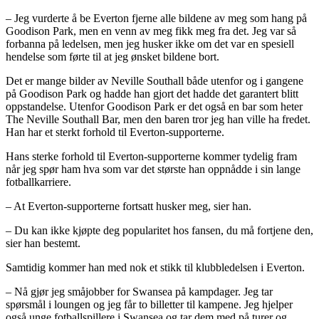
– Jeg vurderte å be Everton fjerne alle bildene av meg som hang på
Goodison Park, men en venn av meg fikk meg fra det. Jeg var så
forbanna på ledelsen, men jeg husker ikke om det var en spesiell
hendelse som førte til at jeg ønsket bildene bort.
Det er mange bilder av Neville Southall både utenfor og i gangene
på Goodison Park og hadde han gjort det hadde det garantert blitt
oppstandelse. Utenfor Goodison Park er det også en bar som heter
The Neville Southall Bar, men den baren tror jeg han ville ha fredet.
Han har et sterkt forhold til Everton-supporterne.
Hans sterke forhold til Everton-supporterne kommer tydelig fram
når jeg spør ham hva som var det største han oppnådde i sin lange
fotballkarriere.
– At Everton-supporterne fortsatt husker meg, sier han.
– Du kan ikke kjøpte deg popularitet hos fansen, du må fortjene den,
sier han bestemt.
Samtidig kommer han med nok et stikk til klubbledelsen i Everton.
– Nå gjør jeg småjobber for Swansea på kampdager. Jeg tar
spørsmål i loungen og jeg får to billetter til kampene. Jeg hjelper
også unge fotballspillere i Swansea og tar dem med på turer og