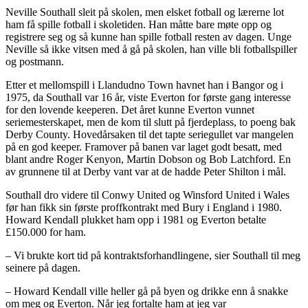
Neville Southall sleit på skolen, men elsket fotball og lærerne lot
ham få spille fotball i skoletiden. Han måtte bare møte opp og
registrere seg og så kunne han spille fotball resten av dagen. Unge
Neville så ikke vitsen med å gå på skolen, han ville bli fotballspiller
og postmann.
Etter et mellomspill i Llandudno Town havnet han i Bangor og i
1975, da Southall var 16 år, viste Everton for første gang interesse
for den lovende keeperen. Det året kunne Everton vunnet
seriemesterskapet, men de kom til slutt på fjerdeplass, to poeng bak
Derby County. Hovedårsaken til det tapte seriegullet var mangelen
på en god keeper. Framover på banen var laget godt besatt, med
blant andre Roger Kenyon, Martin Dobson og Bob Latchford. En
av grunnene til at Derby vant var at de hadde Peter Shilton i mål.
Southall dro videre til Conwy United og Winsford United i Wales
før han fikk sin første proffkontrakt med Bury i England i 1980.
Howard Kendall plukket ham opp i 1981 og Everton betalte
£150.000 for ham.
– Vi brukte kort tid på kontraktsforhandlingene, sier Southall til meg
seinere på dagen.
– Howard Kendall ville heller gå på byen og drikke enn å snakke
om meg og Everton. Når jeg fortalte ham at jeg var