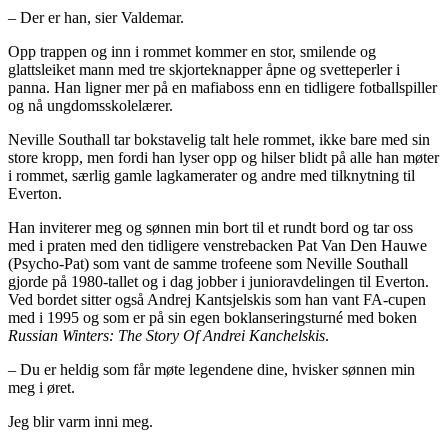
– Der er han, sier Valdemar.
Opp trappen og inn i rommet kommer en stor, smilende og
glattsleiket mann med tre skjorteknapper åpne og svetteperler i
panna. Han ligner mer på en mafiaboss enn en tidligere fotballspiller
og nå ungdomsskolelærer.
Neville Southall tar bokstavelig talt hele rommet, ikke bare med sin
store kropp, men fordi han lyser opp og hilser blidt på alle han møter
i rommet, særlig gamle lagkamerater og andre med tilknytning til
Everton.
Han inviterer meg og sønnen min bort til et rundt bord og tar oss
med i praten med den tidligere venstrebacken Pat Van Den Hauwe
(Psycho-Pat) som vant de samme trofeene som Neville Southall
gjorde på 1980-tallet og i dag jobber i junioravdelingen til Everton.
Ved bordet sitter også Andrej Kantsjelskis som han vant FA-cupen
med i 1995 og som er på sin egen boklanseringsturné med boken
Russian Winters: The Story Of Andrei Kanchelskis
.
– Du er heldig som får møte legendene dine, hvisker sønnen min
meg i øret.
Jeg blir varm inni meg.