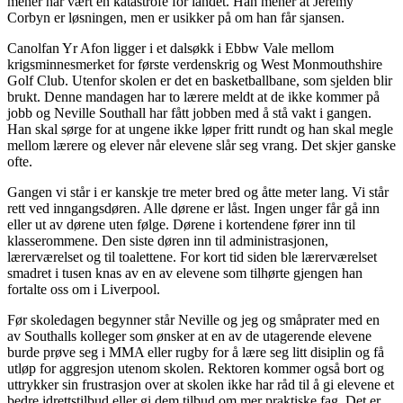
mener har vært en katastrofe for landet. Han mener at Jeremy
Corbyn er løsningen, men er usikker på om han får sjansen.
Canolfan Yr Afon ligger i et dalsøkk i Ebbw Vale mellom
krigsminnesmerket for første verdenskrig og West Monmouthshire
Golf Club. Utenfor skolen er det en basketballbane, som sjelden blir
brukt. Denne mandagen har to lærere meldt at de ikke kommer på
jobb og Neville Southall har fått jobben med å stå vakt i gangen.
Han skal sørge for at ungene ikke løper fritt rundt og han skal megle
mellom lærere og elever når elevene slår seg vrang. Det skjer ganske
ofte.
Gangen vi står i er kanskje tre meter bred og åtte meter lang. Vi står
rett ved inngangsdøren. Alle dørene er låst. Ingen unger får gå inn
eller ut av dørene uten følge. Dørene i kortendene fører inn til
klasserommene. Den siste døren inn til administrasjonen,
lærerværelset og til toalettene. For kort tid siden ble lærerværelset
smadret i tusen knas av en av elevene som tilhørte gjengen han
fortalte oss om i Liverpool.
Før skoledagen begynner står Neville og jeg og småprater med en
av Southalls kolleger som ønsker at en av de utagerende elevene
burde prøve seg i MMA eller rugby for å lære seg litt disiplin og få
utløp for aggresjon utenom skolen. Rektoren kommer også bort og
uttrykker sin frustrasjon over at skolen ikke har råd til å gi elevene et
bedre idrettstilbud eller gi dem tilbud om mer praktiske fag. Det er