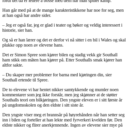
fordi det da er lettere å bosse med dem når man spiller kamp.
Han går med på at de mange karakteristikkene har noe for seg, men
at han også har andre sider.
– Jeg er også far, jeg er glad i teater og bøker og veldig interessert i
historie, sier han.
Og så er han lærer og det er derfor vi nå sitter i en bil i Wales og skal
plukke opp noen av elevene hans.
Det er Simon Spree som kjører bilen og stadig vekk gir Southall
ham stikk om måten han kjører på. Etter Southalls smak kjører han
altfor sakte.
– Du skaper mer problemer for barna med kjøringen din, sier
Southall ertende til Spree.
De to elevene vi har hentet nikker samtykkende og mumler noen
kommentarer som jeg ikke forstår, men jeg skjønner at de støtter
Southalls teori om bilkjøringen. Den yngste eleven er i sitt første år
på ungdomsskolen og den eldste i sitt siste år.
Den yngste viser meg et brannsår på høyrehånden når han setter seg
inn i bilen og forteller at han lekte med fyrverkeri kvelden før. Den
eldste nikker og flirer anerkjennende. Ingen av elevene sier mye på