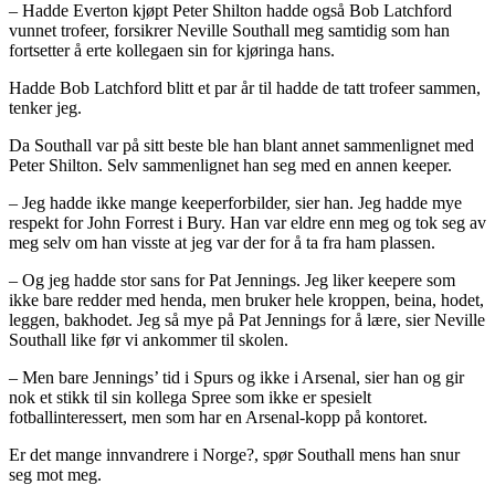
– Hadde Everton kjøpt Peter Shilton hadde også Bob Latchford
vunnet trofeer, forsikrer Neville Southall meg samtidig som han
fortsetter å erte kollegaen sin for kjøringa hans.
Hadde Bob Latchford blitt et par år til hadde de tatt trofeer sammen,
tenker jeg.
Da Southall var på sitt beste ble han blant annet sammenlignet med
Peter Shilton. Selv sammenlignet han seg med en annen keeper.
– Jeg hadde ikke mange keeperforbilder, sier han. Jeg hadde mye
respekt for John Forrest i Bury. Han var eldre enn meg og tok seg av
meg selv om han visste at jeg var der for å ta fra ham plassen.
– Og jeg hadde stor sans for Pat Jennings. Jeg liker keepere som
ikke bare redder med henda, men bruker hele kroppen, beina, hodet,
leggen, bakhodet. Jeg så mye på Pat Jennings for å lære, sier Neville
Southall like før vi ankommer til skolen.
– Men bare Jennings’ tid i Spurs og ikke i Arsenal, sier han og gir
nok et stikk til sin kollega Spree som ikke er spesielt
fotballinteressert, men som har en Arsenal-kopp på kontoret.
Er det mange innvandrere i Norge?, spør Southall mens han snur
seg mot meg.