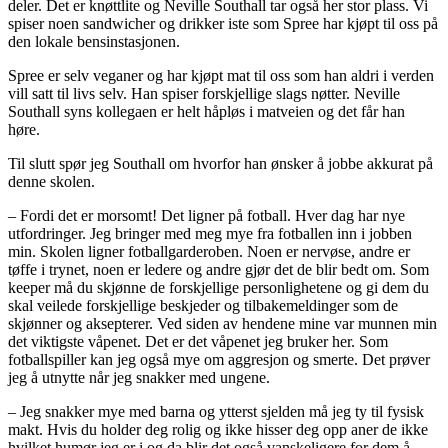
deler. Det er knøttlite og Neville Southall tar også her stor plass. Vi
spiser noen sandwicher og drikker iste som Spree har kjøpt til oss på
den lokale bensinstasjonen.
Spree er selv veganer og har kjøpt mat til oss som han aldri i verden
vill satt til livs selv. Han spiser forskjellige slags nøtter. Neville
Southall syns kollegaen er helt håpløs i matveien og det får han
høre.
Til slutt spør jeg Southall om hvorfor han ønsker å jobbe akkurat på
denne skolen.
– Fordi det er morsomt! Det ligner på fotball. Hver dag har nye
utfordringer. Jeg bringer med meg mye fra fotballen inn i jobben
min. Skolen ligner fotballgarderoben. Noen er nervøse, andre er
tøffe i trynet, noen er ledere og andre gjør det de blir bedt om. Som
keeper må du skjønne de forskjellige personlighetene og gi dem du
skal veilede forskjellige beskjeder og tilbakemeldinger som de
skjønner og aksepterer. Ved siden av hendene mine var munnen min
det viktigste våpenet. Det er det våpenet jeg bruker her. Som
fotballspiller kan jeg også mye om aggresjon og smerte. Det prøver
jeg å utnytte når jeg snakker med ungene.
– Jeg snakker mye med barna og ytterst sjelden må jeg ty til fysisk
makt. Hvis du holder deg rolig og ikke hisser deg opp aner de ikke
hvilket humør jeg er i og da blir det også vanskeligere for dem å