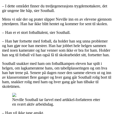
– I dette området finner du tredjegenerasjons trygdemottakere, det
gir ungene lite håp, sier Southall.
Mens vi står der og prater slipper Neville inn en av elevene gjennom
ytterdøren. Han har ikke blitt hentet og kommer for sent til skolen.
– Han er et stort fotballtalent, sier Southall.
– Han bør fortsette med fotball, da holder han seg unna problemer
og han gjør noe han mestrer. Han har jobbet hele helgen sammen
med noen kamerater og har venner som ikke er bra for ham. Holder
han seg til fotball vil han også få til skolearbeidet sitt, fortsetter han.
Southall snakker med ham om fotballkampen eleven har spilt i
helgen, om lagkameratene hans, om tabellplasseringen og om hva
han bør trene på. Senere på dagen ruser den samme eleven ut og inn
av klasserommet flere ganger og hver gang går Southall rolig bort til
ham, snakker rolig med ham og hver gang går han tilbake til
skoletimen.
Neville Southall tar farvel med artikkel-forfatteren etter
en svært aktiv arbeidsdag.
– Han vil ikke tape ansikt.