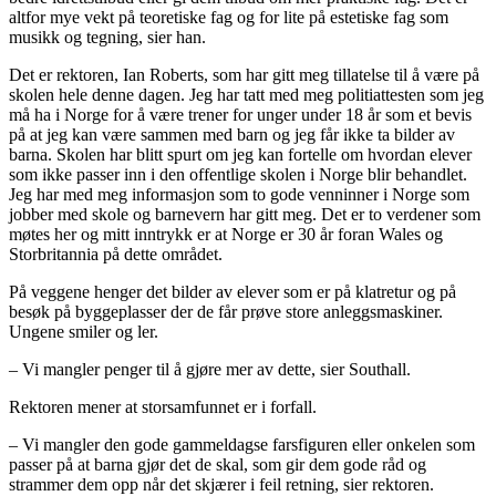
altfor mye vekt på teoretiske fag og for lite på estetiske fag som
musikk og tegning, sier han.
Det er rektoren, Ian Roberts, som har gitt meg tillatelse til å være på
skolen hele denne dagen. Jeg har tatt med meg politiattesten som jeg
må ha i Norge for å være trener for unger under 18 år som et bevis
på at jeg kan være sammen med barn og jeg får ikke ta bilder av
barna. Skolen har blitt spurt om jeg kan fortelle om hvordan elever
som ikke passer inn i den offentlige skolen i Norge blir behandlet.
Jeg har med meg informasjon som to gode venninner i Norge som
jobber med skole og barnevern har gitt meg. Det er to verdener som
møtes her og mitt inntrykk er at Norge er 30 år foran Wales og
Storbritannia på dette området.
På veggene henger det bilder av elever som er på klatretur og på
besøk på byggeplasser der de får prøve store anleggsmaskiner.
Ungene smiler og ler.
– Vi mangler penger til å gjøre mer av dette, sier Southall.
Rektoren mener at storsamfunnet er i forfall.
– Vi mangler den gode gammeldagse farsfiguren eller onkelen som
passer på at barna gjør det de skal, som gir dem gode råd og
strammer dem opp når det skjærer i feil retning, sier rektoren.