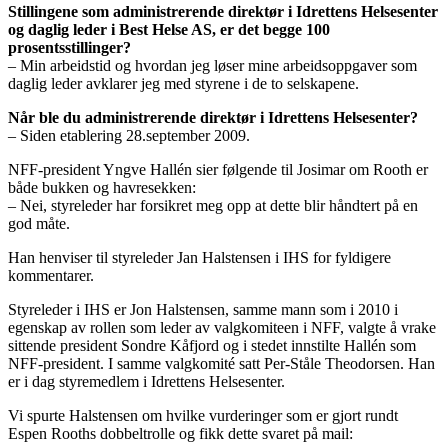
Stillingene som administrerende direktør i Idrettens Helsesenter
og daglig leder i Best Helse AS, er det begge 100
prosentsstillinger?
– Min arbeidstid og hvordan jeg løser mine arbeidsoppgaver som
daglig leder avklarer jeg med styrene i de to selskapene.
Når ble du administrerende direktør i Idrettens Helsesenter?
– Siden etablering 28.september 2009.
NFF-president Yngve Hallén sier følgende til Josimar om Rooth er
både bukken og havresekken:
– Nei, styreleder har forsikret meg opp at dette blir håndtert på en
god måte.
Han henviser til styreleder Jan Halstensen i IHS for fyldigere
kommentarer.
Styreleder i IHS er Jon Halstensen, samme mann som i 2010 i
egenskap av rollen som leder av valgkomiteen i NFF, valgte å vrake
sittende president Sondre Kåfjord og i stedet innstilte Hallén som
NFF-president. I samme valgkomité satt Per-Ståle Theodorsen. Han
er i dag styremedlem i Idrettens Helsesenter.
Vi spurte Halstensen om hvilke vurderinger som er gjort rundt
Espen Rooths dobbeltrolle og fikk dette svaret på mail: