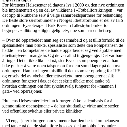
Før Idrettens Helsesenter så dagens lys i 2009 og den nye ordningen
ble implementert og en del av vilkårene i «Fotballforsikringen», var
det opp til klubbene selv å velge samarbeidspartnere for behandling.
De fleste store særforbundene i Norges Idrettsforbund er del av IHS-
ordningen. Fysioterapeut Erik Kveen i Lillestrøm bruker to
begreper: «tillit» og «tilgjengelighet», noe som har endret seg.
– Over tid opparbeidet man seg et samarbeid og et tillitsforhold til de
spesialistene man brukte, spesialister som delte den kompetansen de
hadde – en kompetanse de hadde opparbeidet seg ved å jobbe med
idrettsutøvere i mange år. Og de var alltid tilgjengelige. Det var bare
å ringe. Det er ikke like lett nå, sier Kveen som poengterer at han
ikke ønsker å være noen talsperson for dem som klager på den nye
ordningen. Han har ingen mistillit til dem som tar oppdrag for IHS,
og er selv del av «behandlernettverket», men poengterer at slik
ordningen fungerer i dag er det et skritt tilbake med tanke på
hvordan ordningen om fritt sykehusvalg fungerer for «mannen i
gata» ved operasjoner.
Idrettens Helsesenter leier inn kirurger på konsulentbasis for å
gjennomføre operasjonene – de har sitt daglige virke andre steder,
ved offentlige sykehus eller private klinikker.
– Vi engasjerer kirurger som vi mener har den beste kompetansen
med tanke på det de skal utføre hos oss, de kan jobbe hos andre