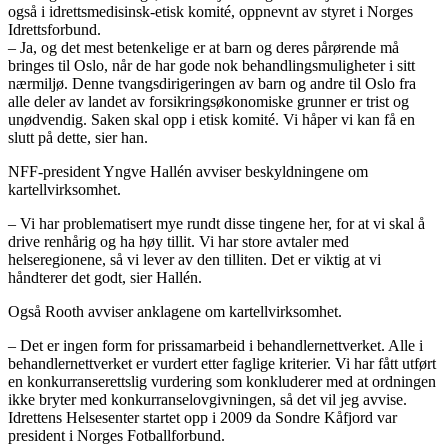
også i idrettsmedisinsk-etisk komité, oppnevnt av styret i Norges
Idrettsforbund.
– Ja, og det mest betenkelige er at barn og deres pårørende må
bringes til Oslo, når de har gode nok behandlingsmuligheter i sitt
nærmiljø. Denne tvangsdirigeringen av barn og andre til Oslo fra
alle deler av landet av forsikringsøkonomiske grunner er trist og
unødvendig. Saken skal opp i etisk komité. Vi håper vi kan få en
slutt på dette, sier han.
NFF-president Yngve Hallén avviser beskyldningene om
kartellvirksomhet.
– Vi har problematisert mye rundt disse tingene her, for at vi skal å
drive renhårig og ha høy tillit. Vi har store avtaler med
helseregionene, så vi lever av den tilliten. Det er viktig at vi
håndterer det godt, sier Hallén.
Også Rooth avviser anklagene om kartellvirksomhet.
– Det er ingen form for prissamarbeid i behandlernettverket. Alle i
behandlernettverket er vurdert etter faglige kriterier. Vi har fått utført
en konkurranserettslig vurdering som konkluderer med at ordningen
ikke bryter med konkurranselovgivningen, så det vil jeg avvise.
Idrettens Helsesenter startet opp i 2009 da Sondre Kåfjord var
president i Norges Fotballforbund.