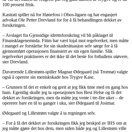
100 prosent frisk.
Kastrati spiller nå for Hønefoss i Obos-ligaen og har engasjert
advokat Ole Petter Drevland for for å få behandlingen dekket av
forsikringen.
– Avslaget fra Gjensidige idrettsforsikring vil bli påklaget til
Finansklagenemnda. Fitim har vært lojal mot regelverket, men måtte
i mangel av forståelse for sin skadesituasjon selv sørge for å få
gjennomført operasjonen finansiert av sin egen familie. Slik
regelverket praktiseres er det ikke til det beste for fotballens utøvere,
sier Drevland.
Daværende Lillestrøm-spiller Magnar Ødegaard (nå Tromsø) valgte
også å operere sin meniskskade hos Trygve Kase.
– Grunnen til det er enkelt og greit at jeg fikk time med en gang hos
ham. Egentlig skulle jeg ta operasjonen hos Best Helse og få det
dekket av forsikringen, men da måtte jeg vente i tre-fire uker – de
opererer bare en til to ganger i uka, sier Ødegaard til Josimar.
Ødegaard og Lillestrøm valgte å ta regningen selv.
– For å få det dekket av forsikringen fikk jeg beskjed av IHS om at
jeg måtte gjøre det hos dem, men siden både jeg og Lillestrøm ville