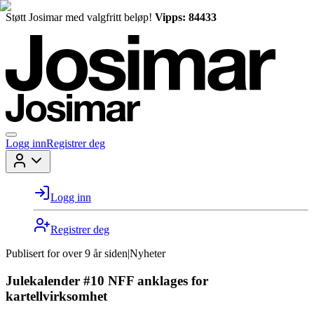
Støtt Josimar med valgfritt beløp!
Vipps: 84433
Logg inn
Registrer deg
Logg inn
Registrer deg
Publisert for
over 9 år siden
|
Nyheter
Julekalender #10 NFF anklages for
kartellvirksomhet