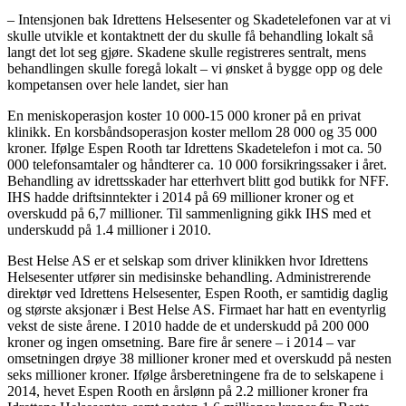
– Intensjonen bak Idrettens Helsesenter og Skadetelefonen var at vi
skulle utvikle et kontaktnett der du skulle få behandling lokalt så
langt det lot seg gjøre. Skadene skulle registreres sentralt, mens
behandlingen skulle foregå lokalt – vi ønsket å bygge opp og dele
kompetansen over hele landet, sier han
En meniskoperasjon koster 10 000-15 000 kroner på en privat
klinikk. En korsbåndsoperasjon koster mellom 28 000 og 35 000
kroner. Ifølge Espen Rooth tar Idrettens Skadetelefon i mot ca. 50
000 telefonsamtaler og håndterer ca. 10 000 forsikringssaker i året.
Behandling av idrettsskader har etterhvert blitt god butikk for NFF.
IHS hadde driftsinntekter i 2014 på 69 millioner kroner og et
overskudd på 6,7 millioner. Til sammenligning gikk IHS med et
underskudd på 1.4 millioner i 2010.
Best Helse AS er et selskap som driver klinikken hvor Idrettens
Helsesenter utfører sin medisinske behandling. Administrerende
direktør ved Idrettens Helsesenter, Espen Rooth, er samtidig daglig
og største aksjonær i Best Helse AS. Firmaet har hatt en eventyrlig
vekst de siste årene. I 2010 hadde de et underskudd på 200 000
kroner og ingen omsetning. Bare fire år senere – i 2014 – var
omsetningen drøye 38 millioner kroner med et overskudd på nesten
seks millioner kroner. Ifølge årsberetningene fra de to selskapene i
2014, hevet Espen Rooth en årslønn på 2.2 millioner kroner fra