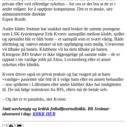
private eller ved offentlige sykehus – for oss er det bra at de er i
andre miljøer, for å opptjene kompetanse. Det er et ønske, sier
administrerende direktør
Espen Rooth.
Andre kilder Josimar har snakket med bruker de samme poengene
som LSK-fysioterapeut Erik Kveen: samspillet mellom klubb, spiller
og spesialist blir er blitt borte – et samspill som er svært viktig. Både
idrettslag og -utøver ønsker så tett oppfølging som mulig. Utvøverne
vil tilbake på banen. Klubbene vil ha dem tilbake på banen.
Kirurgene IHS bruker er ikke tilgjengelige på samme måte – de er
opptatt i sin vanlige jobb på Ahus, Lovisenberg eller et annet
sykehus eller klinikk.
Kveen driver også en privat praksis og har reagert på at hans
«vanlige» pasienter står fritt til å velge ham eller en annen behandler
– noe spillerne i Lillestrøm eller andre klubber ikke har muligheten
til. De må følge instruksen fra IHS, ellers må de betale selv.
– Og det er et paradoks, sier Kveen.
Støtt uavhengig og kritisk fotballjournalistikk. Bli Josimar-
abonnent i dag:
KlIKK HER