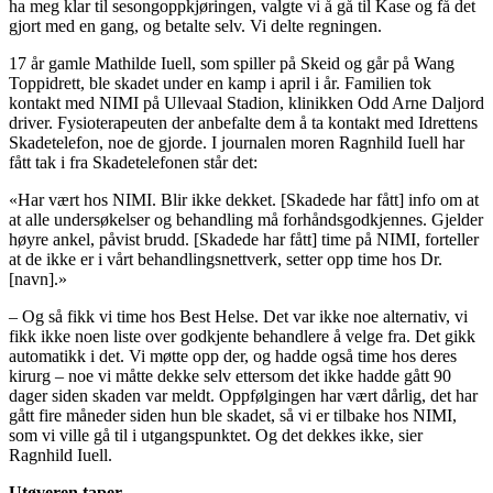
ha meg klar til sesongoppkjøringen, valgte vi å gå til Kase og få det
gjort med en gang, og betalte selv. Vi delte regningen.
17 år gamle Mathilde Iuell, som spiller på Skeid og går på Wang
Toppidrett, ble skadet under en kamp i april i år. Familien tok
kontakt med NIMI på Ullevaal Stadion, klinikken Odd Arne Daljord
driver. Fysioterapeuten der anbefalte dem å ta kontakt med Idrettens
Skadetelefon, noe de gjorde. I journalen moren Ragnhild Iuell har
fått tak i fra Skadetelefonen står det:
«Har vært hos NIMI. Blir ikke dekket. [Skadede har fått] info om at
at alle undersøkelser og behandling må forhåndsgodkjennes. Gjelder
høyre ankel, påvist brudd. [Skadede har fått] time på NIMI, forteller
at de ikke er i vårt behandlingsnettverk, setter opp time hos Dr.
[navn].»
– Og så fikk vi time hos Best Helse. Det var ikke noe alternativ, vi
fikk ikke noen liste over godkjente behandlere å velge fra. Det gikk
automatikk i det. Vi møtte opp der, og hadde også time hos deres
kirurg – noe vi måtte dekke selv ettersom det ikke hadde gått 90
dager siden skaden var meldt. Oppfølgingen har vært dårlig, det har
gått fire måneder siden hun ble skadet, så vi er tilbake hos NIMI,
som vi ville gå til i utgangspunktet. Og det dekkes ikke, sier
Ragnhild Iuell.
Utøveren taper