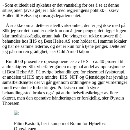
«Som et ideelt eid sykehus er det vanskelig for oss å se at denne
situasjonen [avslaget] er i tråd med regjeringens politikk», skrev
Hallén til Helse- og omsorgsdepartementet.
– Å snakke om at dette er ideell virksomhet, den er jeg ikke med på.
Slik jeg ser det handler dette kun om å tjene penger, det ligger ingen
klar medisinsk-faglig grunn bak. De tvinger en rekke utøvere til å
behandles hos IHS og Best Helse AS som holder til i samme lokaler
og har de samme lederne, og det er kun for å tjene penger. Dette ser
jeg på som ren grådighet, sier Odd Arne Daljord.
– Rundt 60 prosent av operasjonene tas av IHS – ca. 40 prosent til
andre aktører. Slik vi erfarer går en marginal andel av operasjonene
til Best Helse AS. På øvrige behandlinger, for eksempel fysioterapi,
er andelen til IHS mye mindre. IHS, NFF og Gjensidige har jevnlige
samarbeidsmøter der vi går gjennom ordningene og gjør vurderinger
rundt eventuelle forbedringer. Praksisen rundt å styre
behandlingssted brukes også på andre helseforsikringer av flere
aktører, men den operative håndteringen er forskjellig, sier Øystein
Thoresen.
Fitim Kastrati, her i kamp mot Brann for Hønefoss i
Obos-ligaen.