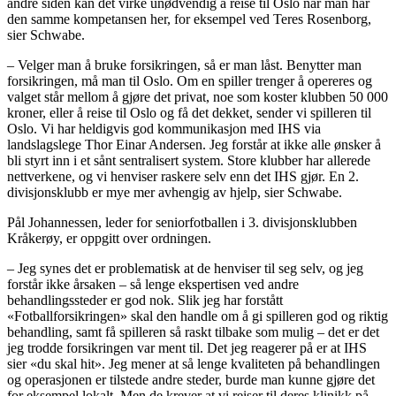
andre siden kan det virke unødvendig å reise til Oslo når man har
den samme kompetansen her, for eksempel ved Teres Rosenborg,
sier Schwabe.
– Velger man å bruke forsikringen, så er man låst. Benytter man
forsikringen, må man til Oslo. Om en spiller trenger å opereres og
valget står mellom å gjøre det privat, noe som koster klubben 50 000
kroner, eller å reise til Oslo og få det dekket, sender vi spilleren til
Oslo. Vi har heldigvis god kommunikasjon med IHS via
landslagslege Thor Einar Andersen. Jeg forstår at ikke alle ønsker å
bli styrt inn i et sånt sentralisert system. Store klubber har allerede
nettverkene, og vi henviser raskere selv enn det IHS gjør. En 2.
divisjonsklubb er mye mer avhengig av hjelp, sier Schwabe.
Pål Johannessen, leder for seniorfotballen i 3. divisjonsklubben
Kråkerøy, er oppgitt over ordningen.
– Jeg synes det er problematisk at de henviser til seg selv, og jeg
forstår ikke årsaken – så lenge ekspertisen ved andre
behandlingssteder er god nok. Slik jeg har forstått
«Fotballforsikringen» skal den handle om å gi spilleren god og riktig
behandling, samt få spilleren så raskt tilbake som mulig – det er det
jeg trodde forsikringen var ment til. Det jeg reagerer på er at IHS
sier «du skal hit». Jeg mener at så lenge kvaliteten på behandlingen
og operasjonen er tilstede andre steder, burde man kunne gjøre det
for eksempel lokalt. Men de krever at vi reiser til deres klinikk på