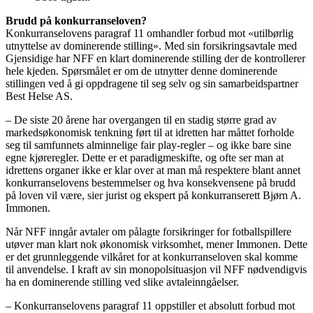
Brudd på konkurranseloven?
Konkurranselovens paragraf 11 omhandler forbud mot «utilbørlig
utnyttelse av dominerende stilling». Med sin forsikringsavtale med
Gjensidige har NFF en klart dominerende stilling der de kontrollerer
hele kjeden. Spørsmålet er om de utnytter denne dominerende
stillingen ved å gi oppdragene til seg selv og sin samarbeidspartner
Best Helse AS.
– De siste 20 årene har overgangen til en stadig større grad av
markedsøkonomisk tenkning ført til at idretten har måttet forholde
seg til samfunnets alminnelige fair play-regler – og ikke bare sine
egne kjøreregler. Dette er et paradigmeskifte, og ofte ser man at
idrettens organer ikke er klar over at man må respektere blant annet
konkurranselovens bestemmelser og hva konsekvensene på brudd
på loven vil være, sier jurist og ekspert på konkurranserett Bjørn A.
Immonen.
Når NFF inngår avtaler om pålagte forsikringer for fotballspillere
utøver man klart nok økonomisk virksomhet, mener Immonen. Dette
er det grunnleggende vilkåret for at konkurranseloven skal komme
til anvendelse. I kraft av sin monopolsituasjon vil NFF nødvendigvis
ha en dominerende stilling ved slike avtaleinngåelser.
– Konkurranselovens paragraf 11 oppstiller et absolutt forbud mot