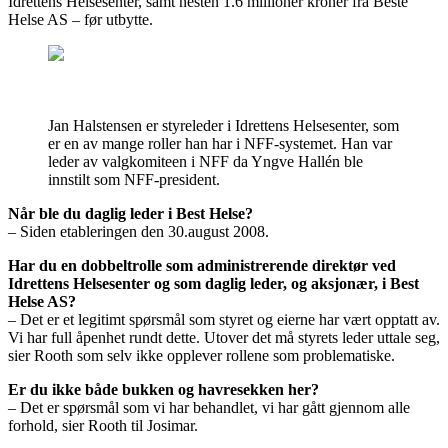
Idrettens Helsesenter, samt nesten 1.6 millioner kroner fra Beste
Helse AS – før utbytte.
Jan Halstensen er styreleder i Idrettens Helsesenter, som
er en av mange roller han har i NFF-systemet. Han var
leder av valgkomiteen i NFF da Yngve Hallén ble
innstilt som NFF-president.
Når ble du daglig leder i Best Helse?
– Siden etableringen den 30.august 2008.
Har du en dobbeltrolle som administrerende direktør ved
Idrettens Helsesenter og som daglig leder, og aksjonær, i Best
Helse AS?
– Det er et legitimt spørsmål som styret og eierne har vært opptatt av.
Vi har full åpenhet rundt dette. Utover det må styrets leder uttale seg,
sier Rooth som selv ikke opplever rollene som problematiske.
Er du ikke både bukken og havresekken her?
– Det er spørsmål som vi har behandlet, vi har gått gjennom alle
forhold, sier Rooth til Josimar.