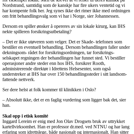
Nordstrand, samtidig som de kanskje har fire ukers ventetid og vi
har kompente folk her. Jeg synes ikke det rimer ikke med ordningen
om fritt behandlingsvalg som vi har i Norge, sier Johannessen.
Dersom en spiller ønsker å opereres av sin lokale kirurg, kan IHS
nekte spilleren forsikringsutbetaling?
– Det er ikke utøveren som velger. Det er Skade- telefonen som
bestiller en eventuell behandling. Dersom behandlingen faller under
dekningsom- rådet for forsikringsordningen, tar forsikrings-
selskapet regningen der behandlingen har funnet sted. Vi bestiller
operasjoner andre steder enn hos IHS, forsikrer Rooth,
administrerende direktør i Idrettens Helsesenter, som også
understreker at IHS har over 150 behandlingssteder i sitt landsom-
fattende nettverk.
Ser dere helst at folk kommer til klinikken i Oslo?
– Absolutt ikke, det er en faglig vurdering som ligger bak det, sier
han.
Skal opp i etisk komité
Inggard Lereim er enig med Jon Olav Drogsets bruk av uttrykket
kartellvirksomhet. Han er professor dr.med. ved NTNU og har lang
erfaring som idrettslege, både nasjonalt og internasjonalt. Han sitter