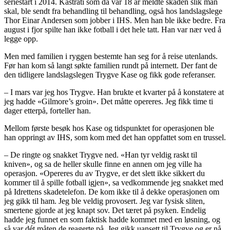
seriestart i 2014. Kastrati som da var 18 år meldte skaden slik man
skal, ble sendt fra behandling til behandling, også hos landslagslege
Thor Einar Andersen som jobber i IHS. Men han ble ikke bedre. Fra
august i fjor spilte han ikke fotball i det hele tatt. Han var nær ved å
legge opp.
Men med familien i ryggen bestemte han seg for å reise utenlands.
Før han kom så langt søkte familien rundt på internett. Der fant de
den tidligere landslagslegen Trygve Kase og fikk gode referanser.
– I mars var jeg hos Trygve. Han brukte et kvarter på å konstatere at
jeg hadde «Gilmore’s groin». Det måtte opereres. Jeg fikk time ti
dager etterpå, forteller han.
Mellom første besøk hos Kase og tidspunktet for operasjonen ble
han oppringt av IHS, som kom med det han oppfattet som en trussel.
– De ringte og snakket Trygve ned. «Han tyr veldig raskt til
kniven», og sa de heller skulle finne en annen om jeg ville ha
operasjon. «Opereres du av Trygve, er det slett ikke sikkert du
kommer til å spille fotball igjen», sa vedkommende jeg snakket med
på Idrettens skadetelefon. De kom ikke til å dekke operasjonen om
jeg gikk til ham. Jeg ble veldig provosert. Jeg var fysisk sliten,
smertene gjorde at jeg knapt sov. Det tæret på psyken. Endelig
hadde jeg funnet en som faktisk hadde kommet med en løsning, og
så var dét måten de reagerte på. Jeg gikk uansett til Trygve og er nå