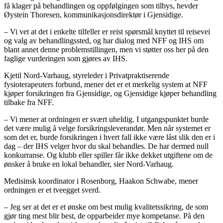
få klager på behandlingen og oppfølgingen som tilbys, hevder
Øystein Thoresen, kommunikasjonsdirektør i Gjensidige.
– Vi vet at det i enkelte tilfeller er reist spørsmål knyttet til reisevei
og valg av behandlingssted, og har dialog med NFF og IHS om
blant annet denne problemstillingen, men vi støtter oss her på den
faglige vurderingen som gjøres av IHS.
Kjetil Nord-Varhaug, styreleder i Privatpraktiserende
fysioterapeuters forbund, mener det er et merkelig system at NFF
kjøper forsikringen fra Gjensidige, og Gjensidige kjøper behandling
tilbake fra NFF.
– Vi mener at ordningen er svært uheldig. I utgangspunktet burde
det være mulig å velge forsikringsleverandør. Men når systemet er
som det er, burde forsikringen i hvert fall ikke være låst slik den er i
dag – der IHS velger hvor du skal behandles. De har dermed null
konkurranse. Og klubb eller spiller får ikke dekket utgiftene om de
ønsker å bruke en lokal behandler, sier Nord-Varhaug.
Medisinsk koordinator i Rosenborg, Haakon Schwabe, mener
ordningen er et tveegget sverd.
– Jeg ser at det er et ønske om best mulig kvalitetssikring, de som
gjør ting mest blir best, de opparbeider mye kompetanse. På den