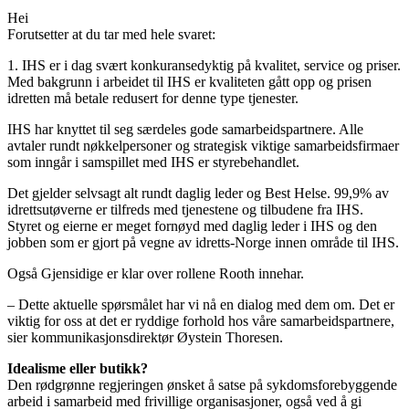
Hei
Forutsetter at du tar med hele svaret:
1. IHS er i dag svært konkuransedyktig på kvalitet, service og priser.
Med bakgrunn i arbeidet til IHS er kvaliteten gått opp og prisen
idretten må betale redusert for denne type tjenester.
IHS har knyttet til seg særdeles gode samarbeidspartnere. Alle
avtaler rundt nøkkelpersoner og strategisk viktige samarbeidsfirmaer
som inngår i samspillet med IHS er styrebehandlet.
Det gjelder selvsagt alt rundt daglig leder og Best Helse. 99,9% av
idrettsutøverne er tilfreds med tjenestene og tilbudene fra IHS.
Styret og eierne er meget fornøyd med daglig leder i IHS og den
jobben som er gjort på vegne av idretts-Norge innen område til IHS.
Også Gjensidige er klar over rollene Rooth innehar.
– Dette aktuelle spørsmålet har vi nå en dialog med dem om. Det er
viktig for oss at det er ryddige forhold hos våre samarbeidspartnere,
sier kommunikasjonsdirektør Øystein Thoresen.
Idealisme eller butikk?
Den rødgrønne regjeringen ønsket å satse på sykdomsforebyggende
arbeid i samarbeid med frivillige organisasjoner, også ved å gi