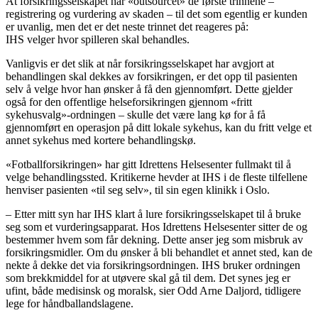
At forsikringsselskapet har «outsourcet» de første trinnene –
registrering og vurdering av skaden – til det som egentlig er kunden
er uvanlig, men det er det neste trinnet det reageres på:
IHS velger hvor spilleren skal behandles.
Vanligvis er det slik at når forsikringsselskapet har avgjort at
behandlingen skal dekkes av forsikringen, er det opp til pasienten
selv å velge hvor han ønsker å få den gjennomført. Dette gjelder
også for den offentlige helseforsikringen gjennom «fritt
sykehusvalg»-ordningen – skulle det være lang kø for å få
gjennomført en operasjon på ditt lokale sykehus, kan du fritt velge et
annet sykehus med kortere behandlingskø.
«Fotballforsikringen» har gitt Idrettens Helsesenter fullmakt til å
velge behandlingssted. Kritikerne hevder at IHS i de fleste tilfellene
henviser pasienten «til seg selv», til sin egen klinikk i Oslo.
– Etter mitt syn har IHS klart å lure forsikringsselskapet til å bruke
seg som et vurderingsapparat. Hos Idrettens Helsesenter sitter de og
bestemmer hvem som får dekning. Dette anser jeg som misbruk av
forsikringsmidler. Om du ønsker å bli behandlet et annet sted, kan de
nekte å dekke det via forsikringsordningen. IHS bruker ordningen
som brekkmiddel for at utøvere skal gå til dem. Det synes jeg er
ufint, både medisinsk og moralsk, sier Odd Arne Daljord, tidligere
lege for håndballandslagene.