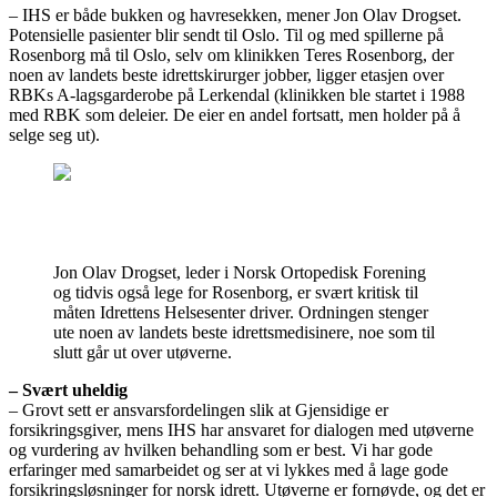
– IHS er både bukken og havresekken, mener Jon Olav Drogset.
Potensielle pasienter blir sendt til Oslo. Til og med spillerne på
Rosenborg må til Oslo, selv om klinikken Teres Rosenborg, der
noen av landets beste idrettskirurger jobber, ligger etasjen over
RBKs A-lagsgarderobe på Lerkendal (klinikken ble startet i 1988
med RBK som deleier. De eier en andel fortsatt, men holder på å
selge seg ut).
Jon Olav Drogset, leder i Norsk Ortopedisk Forening
og tidvis også lege for Rosenborg, er svært kritisk til
måten Idrettens Helsesenter driver. Ordningen stenger
ute noen av landets beste idrettsmedisinere, noe som til
slutt går ut over utøverne.
– Svært uheldig
– Grovt sett er ansvarsfordelingen slik at Gjensidige er
forsikringsgiver, mens IHS har ansvaret for dialogen med utøverne
og vurdering av hvilken behandling som er best. Vi har gode
erfaringer med samarbeidet og ser at vi lykkes med å lage gode
forsikringsløsninger for norsk idrett. Utøverne er fornøyde, og det er