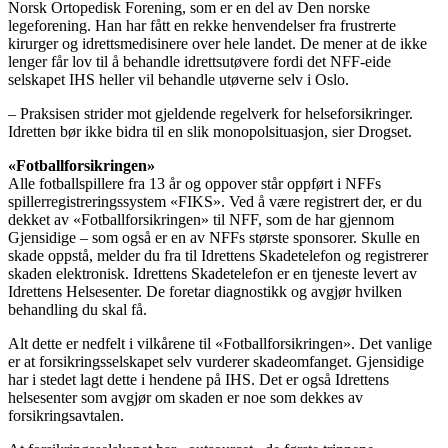
Norsk Ortopedisk Forening, som er en del av Den norske
legeforening. Han har fått en rekke henvendelser fra frustrerte
kirurger og idrettsmedisinere over hele landet. De mener at de ikke
lenger får lov til å behandle idrettsutøvere fordi det NFF-eide
selskapet IHS heller vil behandle utøverne selv i Oslo.
– Praksisen strider mot gjeldende regelverk for helseforsikringer.
Idretten bør ikke bidra til en slik monopolsituasjon, sier Drogset.
«Fotballforsikringen»
Alle fotballspillere fra 13 år og oppover står oppført i NFFs
spillerregistreringssystem «FIKS». Ved å være registrert der, er du
dekket av «Fotballforsikringen» til NFF, som de har gjennom
Gjensidige – som også er en av NFFs største sponsorer. Skulle en
skade oppstå, melder du fra til Idrettens Skadetelefon og registrerer
skaden elektronisk. Idrettens Skadetelefon er en tjeneste levert av
Idrettens Helsesenter. De foretar diagnostikk og avgjør hvilken
behandling du skal få.
Alt dette er nedfelt i vilkårene til «Fotballforsikringen». Det vanlige
er at forsikringsselskapet selv vurderer skadeomfanget. Gjensidige
har i stedet lagt dette i hendene på IHS. Det er også Idrettens
helsesenter som avgjør om skaden er noe som dekkes av
forsikringsavtalen.