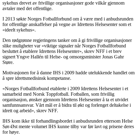
sykehus drevet av frivillige organisasjoner gode vilkår gjennom
avtaler med det offentlige.
I 2013 søkte Norges Fotballforbund om å være med i anbudsrunden
for offentlige anskaffelser på vegne av Idrettens Helsesenter som et
«ideelt sykehus».
Den rødgrønne regjeringens tanker om å gi frivillige organisasjoner
slike muligheter var «viktige signaler når Norges Fotballforbund
besluttet å etablere Idrettens Helsesenter», skrev NFF i et brev
signert Yngve Hallén til Helse- og omsorgsminister Jonas Gahr
Støre.
Motivasjonen for å danne IHS i 2009 hadde utelukkende handlet om
å spre idrettsmedisinsk kompetanse.
«Norges Fotballforbund etablerte i 2009 Idrettens Helsesenter i et
samarbeid med Norsk Toppfotball. Fotballen, som frivillig
organisasjon, ønsker gjennom Idrettens Helsesenter å ta et utvidet
samfunnsansvar. Vårt mål er å bidra til økt og forlenget deltakelse i
idrett og arbeid», skrev NFF.
IHS kom ikke til forhandlingsbordet i anbudsrunden ettersom Helse
Sør-Øst mente volumet IHS kunne tilby var før lavt og prisene deres
for høye.