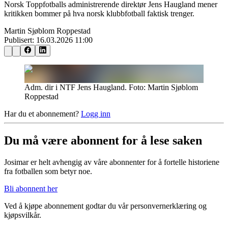
Norsk Toppfotballs administrerende direktør Jens Haugland mener
kritikken bommer på hva norsk klubbfotball faktisk trenger.
Martin Sjøblom Roppestad
Publisert:
16.03.2026 11:00
Adm. dir i NTF Jens Haugland. Foto: Martin Sjøblom
Roppestad
Har du et abonnement?
Logg inn
Du må være abonnent for å lese saken
Josimar er helt avhengig av våre abonnenter for å fortelle historiene
fra fotballen som betyr noe.
Bli abonnent her
Ved å kjøpe abonnement godtar du vår personvernerklæring og
kjøpsvilkår.