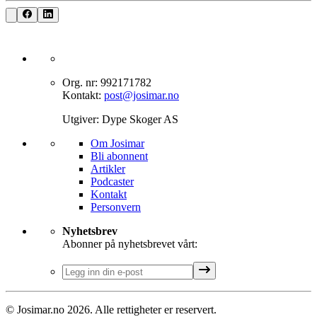
Org. nr: 992171782
Kontakt:
post@josimar.no
Utgiver: Dype Skoger AS
Om J‌osimar ‍ ​‍​‍‌‍
Bli abonnent​​​​‌ ‍ ​‍​‍‌‍ ‌ ​‍‌‍‍‌‌‍‌ ‌‍‍‌‌‍ ‍​‍​‍​ ‍‍​‍​‍‌ ​ ‌‍​‌‌‍ ‍‌‍‍‌‌ ‌​‌ ‍‌​‍ ‍‌‍‍‌‌‍ ​‍​‍​‍ ​​‍​‍‌‍‍​‌ ​‍‌‍‌‌‌‍‌‍​‍​‍​ ‍‍​‍​‍‌‍‍​‌ ‌​‌ ‌​‌ ​​‌ ​ ​ ‍‍​‍ ​‍ ‌‍‌‌‌‍‌​‌‍‍‌‌ ‌​​‍ ‍‌‍‍‌‌‍‌​‌‍​‌‌‍‌ ‌ ​‍‌‍​‌‌‍ ‍‌‍‍‍‌‍​‌‌‍ ‍‌ ​ ‌‍‌‌‌‍ ‍​‍ ‍‌‍​ ‌‍ ‌‍ ‌​‍ ‌‍‍‌‌‍ ‍‌ ‌​‌‍‌‌‌‍ ‍‌ ‌​​‍ ‌‍‌‌‌‍‌​‌‍‍‌‌ ‌​​‍ ‌‍ ‌‌‍ ‌‍‌​‌‍‌‌​ ‌‌ ​​‌ ​‍‌‍‌‌‌ ​ ‌‍‌‌‌‍ ‍‌ ‌​‌‍​‌‌ ‌​‌‍‍‌‌‍ ‌‍ ‍​ ‍ ‌‍‍‌‌‍‌​​ ‌‌‍‌‍‌‍ ‌‍ ‌ ‌​‌‍‌‌‌ ​‍​ ‍ ‌ ‌​‌ ‍‌‌ ​​‌‍‌‌​ ‌‌‍‌‍‌‍ ‌‍ ‌ ‌​‌‍‌‌‌ ​‍​ ‍ ‌ ​​‌‍​‌‌ ‌​‌‍‍​​ ‌‌‍​ ‌‍ ‌‍ ​‌ ‌‌‌‍ ‌‌‍ ‍‌ ​ ​‍‌‌​ ‌‌‌​​‍‌‌ ‌‍‍ ‌‍‌‌‌ ‍‌​‍‌‌​ ​ ‌​‌​​‍‌‌​ ​ ‌​‌​​‍‌‌​ ​‍​ ​‍‌‍​‍​ ‍‌‌‍​ ‌‍‌‍‌‍​ ​ ​‌​ ‌​‌‍​‍‌‍‌‍​ ‍​​ ‌‌‌‍​‍​‍‌‌​ ​‍​ ​‍​‍‌‌​ ‌‌‌​‌​​‍ ‍‌‍​ ‌‍ ‌‍ ​‌ ‌‌‌‍ ‌‌‍ ‍‌​‍‌‌ ‌​‌‍‌‌‌‍ ‌‌ ​ ​‍‌‌​ ‌‌‌​​‍‌‌ ‌‍‍ ‌‍‌‌‌ ‍‌​‍‌‌​ ​ ‌​‌​​‍‌‌​ ​ ‌​‌​​‍‌‌​ ​‍​ ​‍‌‍​‌‌‍‌‍​ ‌‍​ ‌​‌‍‌‌​ ‍‌‌‍‌​‌‍​‍​ ‌ ‌‍​‌​ ‌ ​ ​​​‍‌‌​ ​‍​ ​‍​‍‌‌​ ‌‌‌​‌​​‍ ‍‌‍‍‌‌ ‌​‌‍‌‌‌‍ ‌‌ ​ ​‍‌‌​ ‌‌‌​​‍‌‌ ‌‍‍ ‌‍‌‌‌ ‍‌​‍‌‌​ ​ ‌​‌​​‍‌‌​ ​ ‌​‌​​‍‌‌​ ​‍​ ​‍‌‍‌‌‌‍​‌‌‍‌‌​ ‌‍‌‍​‍‌‍‌‌‌‍‌‌‌‍‌‍‌‍​‍​ ‍​​ ​ ​ ​ ​‍‌‌​ ​‍​ ​‍​‍‌‌​ ‌‌‌​‌​​‍ ‍‌‍ ​‌‍​‌‌‍​‍‌‍‌‌‌‍ ​​ ‌‍​‍‌‍​‌‌ ​ ‌‍‌‌‌‌‌‌‌ ​‍‌‍ ​​ ‌‌‍‍​‌ ‌​‌ ‌​‌ ​​‌ ​ ​‍‌‌​ ​ ‌​​‌​‍‌‌​ ​‍‌​‌‍​‍‌‌​ ​‍‌​‌‍‌‍‌‌‌‍‌​‌‍‍‌‌ ‌​​‍ ‍‌‍‍‌‌‍‌​‌‍​‌‌‍‌ ‌ ​‍‌‍​‌‌‍ ‍‌‍‍‍‌‍​‌‌‍ ‍‌ ​ ‌‍‌‌‌‍ ‍​‍ ‍‌‍​ ‌‍ ‌‍ ‌​‍‌‍‌‍‍‌‌‍‌​​ ‌‌‍‌‍‌‍ ‌‍ ‌ ‌​‌‍‌‌‌ ​‍​‍‌‍‌ ‌​‌ ‍‌‌ ​​‌‍‌‌​ ‌‌‍‌‍‌‍ ‌‍ ‌ ‌​‌‍‌‌‌ ​‍​‍‌‍‌ ​​‌‍​‌‌ ‌​‌‍‍​​ ‌‌‍​ ‌‍ ‌‍ ​‌ ‌‌‌‍ ‌‌‍ ‍‌ ​ ​‍‌‌​ ‌‌‌​​‍‌‌ ‌‍‍ ‌‍‌‌‌ ‍‌​‍‌‌​ ​ ‌​‌​​‍‌‌​ ​ ‌​‌​​‍‌‌​ ​‍​ ​‍‌‍​‍​ ‍‌‌‍​ ‌‍‌‍‌‍​ ​ ​‌​ ‌​‌‍​‍‌‍‌‍​ ‍​​ ‌‌‌‍​‍​‍‌‌​ ​‍​ ​‍​‍‌‌​ ‌‌‌​‌​​‍ ‍‌‍​ ‌‍ ‌‍ ​‌ ‌‌‌‍ ‌‌‍ ‍‌​‍‌‌ ‌​‌‍‌‌‌‍ ‌‌ ​ ​‍‌‌​ ‌‌‌​​‍‌‌ ‌‍‍ ‌‍‌‌‌ ‍‌​‍‌‌​ ​ ‌​‌​​‍‌‌​ ​ ‌​‌​​‍‌‌​ ​‍​ ​‍‌‍​‌‌‍‌‍​ ‌‍​ ‌​‌‍‌‌​ ‍‌‌‍‌​‌‍​‍​ ‌ ‌‍​‌​ ‌ ​ ​​​‍‌‌​ ​‍​ ​‍​‍‌‌​ ‌‌‌​‌​​‍ ‍‌‍‍‌‌ ‌​‌‍‌‌‌‍ ‌‌ ​ ​‍‌‌​ ‌‌‌​​‍‌‌ ‌‍‍ ‌‍‌‌‌ ‍‌​‍‌‌​ ​ ‌​‌​​‍‌‌​ ​ ‌​‌​​‍‌‌​ ​‍​ ​‍‌‍‌‌‌‍​‌‌‍‌‌​ ‌‍‌‍​‍‌‍‌‌‌‍‌‌‌‍‌‍‌‍​‍​ ‍​​ ​ ​ ​ ​‍‌‌​ ​‍​ ​‍​‍‌‌​ ‌‌‌​‌​​‍ ‍‌‍ ​‌‍​‌‌‍​‍‌‍‌‌‌‍ ​​‍‌‍‌ ​​‌‍‌‌‌ ​‍‌ ​ ‌ ​​‌‍‌‌‌‍​ ‌ ‌​‌‍‍‌‌ ‌‍‌‍‌‌​ ‌‌ ​​‌ ‌‌‌‍​‍‌‍ ​‌‍‍‌‌ ​ ‌‍‍​‌‍‌‌‌‍‌​​‍​‍‌ ‌
Artikler
Podcaster
Kontakt
Personvern​​​​‌ ‍ ​‍​‍‌‍ ‌ ​‍‌‍‍‌‌‍‌ ‌‍‍‌‌‍ ‍​‍​‍​ ‍‍​‍​‍‌ ​ ‌‍​‌‌‍ ‍‌‍‍‌‌ ‌​‌ ‍‌​‍ ‍‌‍‍‌‌‍ ​‍​‍​‍ ​​‍​‍‌‍‍​‌ ​‍‌‍‌‌‌‍‌‍​‍​‍​ ‍‍​‍​‍‌‍‍​‌ ‌​‌ ‌​‌ ​​‌ ​ ​ ‍‍​‍ ​‍ ‌‍‌‌‌‍‌​‌‍‍‌‌ ‌​​‍ ‍‌‍‍‌‌‍‌​‌‍​‌‌‍‌ ‌ ​‍‌‍​‌‌‍ ‍‌‍‍‍‌‍​‌‌‍ ‍‌ ​ ‌‍‌‌‌‍ ‍​‍ ‍‌‍​ ‌‍ ‌‍ ‌​‍ ‌‍‍‌‌‍ ‍‌ ‌​‌‍‌‌‌‍ ‍‌ ‌​​‍ ‌‍‌‌‌‍‌​‌‍‍‌‌ ‌​​‍ ‌‍ ‌‌‍ ‌‍‌​‌‍‌‌​ ‌‌ ​​‌ ​‍‌‍‌‌‌ ​ ‌‍‌‌‌‍ ‍‌ ‌​‌‍​‌‌ ‌​‌‍‍‌‌‍ ‌‍ ‍​ ‍ ‌‍‍‌‌‍‌​​ ‌‌‍‌‍‌‍ ‌‍ ‌ ‌​‌‍‌‌‌ ​‍​ ‍ ‌ ‌​‌ ‍‌‌ ​​‌‍‌‌​ ‌‌‍‌‍‌‍ ‌‍ ‌ ‌​‌‍‌‌‌ ​‍​ ‍ ‌ ​​‌‍​‌‌ ‌​‌‍‍​​ ‌‌‍​ ‌‍ ‌‍ ​‌ ‌‌‌‍ ‌‌‍ ‍‌ ​ ​‍‌‌​ ‌‌‌​​‍‌‌ ‌‍‍ ‌‍‌‌‌ ‍‌​‍‌‌​ ​ ‌​‌​​‍‌‌​ ​ ‌​‌​​‍‌‌​ ​‍​ ​‍‌‍​‍​ ‍‌‌‍​ ‌‍‌‍‌‍​ ​ ​‌​ ‌​‌‍​‍‌‍‌‍​ ‍​​ ‌‌‌‍​‍​‍‌‌​ ​‍​ ​‍​‍‌‌​ ‌‌‌​‌​​‍ ‍‌‍​ ‌‍ ‌‍ ​‌ ‌‌‌‍ ‌‌‍ ‍‌​‍‌‌ ‌​‌‍‌‌‌‍ ‌‌ ​ ​‍‌‌​ ‌‌‌​​‍‌‌ ‌‍‍ ‌‍‌‌‌ ‍‌​‍‌‌​ ​ ‌​‌​​‍‌‌​ ​ ‌​‌​​‍‌‌​ ​‍​ ​‍‌‍​‌‌‍‌‍​ ‌‍​ ‌​‌‍‌‌​ ‍‌‌‍‌​‌‍​‍​ ‌ ‌‍​‌​ ‌ ​ ​​​‍‌‌​ ​‍​ ​‍​‍‌‌​ ‌‌‌​‌​​‍ ‍‌‍‍‌‌ ‌​‌‍‌‌‌‍ ‌‌ ​ ​‍‌‌​ ‌‌‌​​‍‌‌ ‌‍‍ ‌‍‌‌‌ ‍‌​‍‌‌​ ​ ‌​‌​​‍‌‌​ ​ ‌​‌​​‍‌‌​ ​‍​ ​‍​ ‌‌‌‍​ ‌‍‌​​ ​‍​ ‍‌​ ​‍​ ​‌‌‍‌​​ ‌‍‌‍‌‌​ ‌‌​ ‌‍​‍‌‌​ ​‍​ ​‍​‍‌‌​ ‌‌‌​‌​​‍ ‍‌‍ ​‌‍​‌‌‍​‍‌‍‌‌‌‍ ​​ ‌‍​‍‌‍​‌‌ ​ ‌‍‌‌‌‌‌‌‌ ​‍‌‍ ​​ ‌‌‍‍​‌ ‌​‌ ‌​‌ ​​‌ ​ ​‍‌‌​ ​ ‌​​‌​‍‌‌​ ​‍‌​‌‍​‍‌‌​ ​‍‌​‌‍‌‍‌‌‌‍‌​‌‍‍‌‌ ‌​​‍ ‍‌‍‍‌‌‍‌​‌‍​‌‌‍‌ ‌ ​‍‌‍​‌‌‍ ‍‌‍‍‍‌‍​‌‌‍ ‍‌ ​ ‌‍‌‌‌‍ ‍​‍ ‍‌‍​ ‌‍ ‌‍ ‌​‍‌‍‌‍‍‌‌‍‌​​ ‌‌‍‌‍‌‍ ‌‍ ‌ ‌​‌‍‌‌‌ ​‍​‍‌‍‌ ‌​‌ ‍‌‌ ​​‌‍‌‌​ ‌‌‍‌‍‌‍ ‌‍ ‌ ‌​‌‍‌‌‌ ​‍​‍‌‍‌ ​​‌‍​‌‌ ‌​‌‍‍​​ ‌‌‍​ ‌‍ ‌‍ ​‌ ‌‌‌‍ ‌‌‍ ‍‌ ​ ​‍‌‌​ ‌‌‌​​‍‌‌ ‌‍‍ ‌‍‌‌‌ ‍‌​‍‌‌​ ​ ‌​‌​​‍‌‌​ ​ ‌​‌​​‍‌‌​ ​‍​ ​‍‌‍​‍​ ‍‌‌‍​ ‌‍‌‍‌‍​ ​ ​‌​ ‌​‌‍​‍‌‍‌‍​ ‍​​ ‌‌‌‍​‍​‍‌‌​ ​‍​ ​‍​‍‌‌​ ‌‌‌​‌​​‍ ‍‌‍​ ‌‍ ‌‍ ​‌ ‌‌‌‍ ‌‌‍ ‍‌​‍‌‌ ‌​‌‍‌‌‌‍ ‌‌ ​ ​‍‌‌​ ‌‌‌​​‍‌‌ ‌‍‍ ‌‍‌‌‌ ‍‌​‍‌‌​ ​ ‌​‌​​‍‌‌​ ​ ‌​‌​​‍‌‌​ ​‍​ ​‍‌‍​‌‌‍‌‍​ ‌‍​ ‌​‌‍‌‌​ ‍‌‌‍‌​‌‍​‍​ ‌ ‌‍​‌​ ‌ ​ ​​​‍‌‌​ ​‍​ ​‍​‍‌‌​ ‌‌‌​‌​​‍ ‍‌‍‍‌‌ ‌​‌‍‌‌‌‍ ‌‌ ​ ​‍‌‌​ ‌‌‌​​‍‌‌ ‌‍‍ ‌‍‌‌‌ ‍‌​‍‌‌​ ​ ‌​‌​​‍‌‌​ ​ ‌​‌​​‍‌‌​ ​‍​ ​‍​ ‌‌‌‍​ ‌‍‌​​ ​‍​ ‍‌​ ​‍​ ​‌‌‍‌​​ ‌‍‌‍‌‌​ ‌‌​ ‌‍​‍‌‌​ ​‍​ ​‍​‍‌‌​ ‌‌‌​‌​​‍ ‍‌‍ ​‌‍​‌‌‍​‍‌‍‌‌‌‍ ​​‍‌‍‌ ​​‌‍‌‌‌ ​‍‌ ​ ‌ ​​‌‍‌‌‌‍​ ‌ ‌​‌‍‍‌‌ ‌‍‌‍‌‌​ ‌‌ ​​‌ ‌‌‌‍​‍‌‍ ​‌‍‍‌‌ ​ ‌‍‍​‌‍‌‌‌‍‌​​‍​‍‌ ‌
Nyhetsbrev
Abonner på nyhetsbrevet vårt:
© Josimar.no
2026
. Alle rettigheter er reservert.