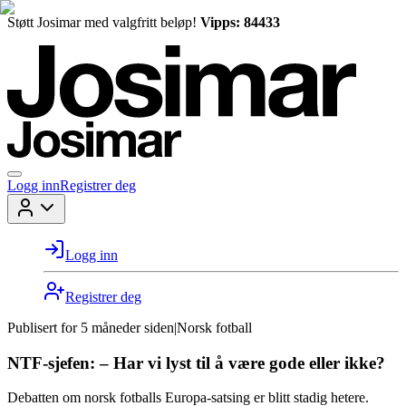
Støtt Josimar med valgfritt beløp!
Vipps: 84433
Logg inn
Registrer deg
Logg inn
Registrer deg
Publisert for
5 måneder siden
|
Norsk fotball
NTF-sjefen: – Har vi lyst til å være gode eller ikke?
Debatten om norsk fotballs Europa-satsing er blitt stadig hetere.