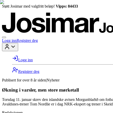
Støtt Josimar med valgfritt beløp!
Vipps: 84433
Logg inn
Registrer deg
Logg inn
Registrer deg
Publisert for
over 8 år siden
|
Nyheter
Økning i varsler, men store mørketall
Torsdag 11. januar skrev den islandske avisen Morgunblaðið om fotball
Avaldsnes-trener Tom Nordlie er i dag NRK-ekspert og trener i Skeid
Redaksjonen