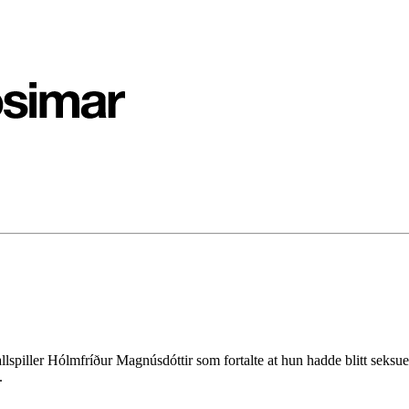
spiller Hólmfríður Magnúsdóttir som fortalte at hun hadde blitt seksuel
.