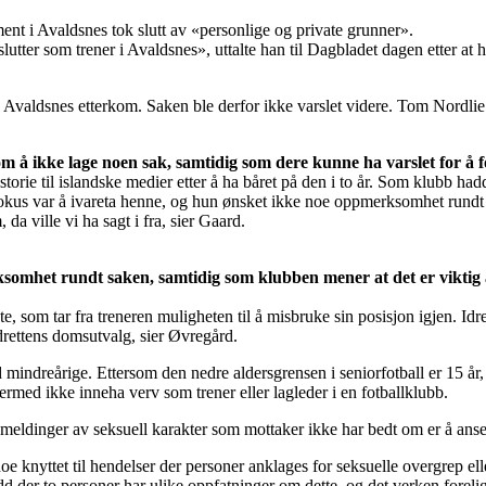
t i Avaldsnes tok slutt av «personlige og private grunner».
slutter som trener i Avaldsnes», uttalte han til Dagbladet dagen etter at
valdsnes etterkom. Saken ble derfor ikke varslet videre. Tom Nordlie k
m å ikke lage noen sak, samtidig som dere kunne ha varslet for å 
historie til islandske medier etter å ha båret på den i to år. Som klubb
fokus var å ivareta henne, og hun ønsket ikke noe oppmerksomhet rundt d
a ville vi ha sagt i fra, sier Gaard.
mhet rundt saken, samtidig som klubben mener at det er viktig at 
te, som tar fra treneren muligheten til å misbruke sin posisjon igjen. Id
idrettens domsutvalg, sier Øvregård.
 mindreårige. Ettersom den nedre aldersgrensen i seniorfotball er 15 år, 
g dermed ikke inneha verv som trener eller lagleder i en fotballklubb.
demeldinger av seksuell karakter som mottaker ikke har bedt om er å ans
 knyttet til hendelser der personer anklages for seksuelle overgrep eller 
d der to personer har ulike oppfatninger om dette, og det verken foreligger