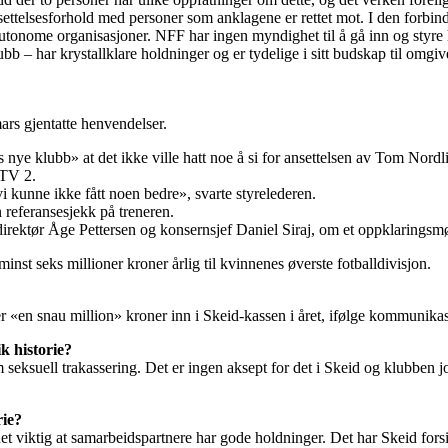
nsettelsesforhold med personer som anklagene er rettet mot. I den forbinde
autonome organisasjoner. NFF har ingen myndighet til å gå inn og styre
lubb – har krystallklare holdninger og er tydelige i sitt budskap til omgi
mars gjentatte henvendelser.
ns nye klubb» at det ikke ville hatt noe å si for ansettelsen av Tom Nord
 TV 2.
vi kunne ikke fått noen bedre», svarte styrelederen.
 referansesjekk på treneren.
rektør Åge Pettersen og konsernsjef Daniel Siraj, om et oppklaringsm
st seks millioner kroner årlig til kvinnenes øverste fotballdivisjon.
ter «en snau million» kroner inn i Skeid-kassen i året, ifølge kommunika
k historie?
suell trakassering. Det er ingen aksept for det i Skeid og klubben job
rie?
et viktig at samarbeidspartnere har gode holdninger. Det har Skeid forsi