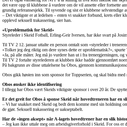
det være opp til klubbene å vurdere om de vil ansette eller fortsette a
grundig referansesjekk. Til syvende og sist er klubbene selvstendige 
– Det viktigste er at ledelsen – enten vi snakker forbund, krets eller k
opplevd seksuell trakassering, sier han.
«Uproblematisk for Skeid»
Styreleder i Skeid Fotball, Erling-Geir Iversen, har ikke svart på Josi
Til TV 2 12. januar uttalte en person omtalt som «styreleder i trenere
«Tolker jeg deg riktig om dere synes dette er uproblematisk?», spurte
«Ja, på alle måter. Jeg må jo vurdere han ut i fra trenergjerningen, og 
Til TV 2 fortalte styrelederen at klubben ikke hadde gjennomført noen
På bakgrunn av disse uttalelsene ba Obos, gjennom kommunikasjonsdi
Obos gikk høsten inn som sponsor for Toppserien, og skal bidra med min
Obos ønsker ikke identifisering
I tillegg har Obos vært Skeids viktigste sponsor i over 20 år. De spyt
Er det greit for Obos å sponse Skeid når hovedtreneren har en sli
– Vi har snakket med Skeid og bedt dem komme med sin holdning om sek
de gjør. Seksuell trakassering er uakseptabelt.
Har de «ingen aksept» når A-lagets hovedtrener har en slik histo
– Jeg kan ikke uttale meg om arbeidsgiverforhold i Skeid. For oss er d