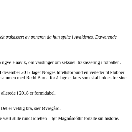
lt trakassert av treneren da hun spilte i Avaldsnes. Daværende
, Yngve Haavik, om varslinger om seksuell trakassering i fotballen.
. I desember 2017 laget Norges Idrettsforbund en veileder til klubber
nå sammen med Redd Barna for å lage et kurs som skal holdes for sine
 allerede i 2018 er formidabel.
. Det er veldig bra, sier Øvregård.
rt stille rundt idretten – før Magnúsdóttir fortalte sin historie.