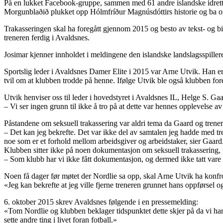
På en lukket Facebook-gruppe, sammen med 61 andre islandske idrettsu
Morgunblaðið plukket opp Hólmfríður Magnúsdóttirs historie og ba om å
Trakasseringen skal ha foregått gjennom 2015 og besto av tekst- og b
treneren ferdig i Avaldsnes.
Josimar kjenner innholdet i meldingene den islandske landslagsspiller
Sportslig leder i Avaldsnes Damer Elite i 2015 var Arne Utvik. Han er i 
tvil om at klubben trodde på henne. Ifølge Utvik ble også klubben for
Utvik henviser oss til leder i hovedstyret i Avaldsnes IL, Helge S. Ga
– Vi ser ingen grunn til ikke å tro på at dette var hennes opplevelse av
Påstandene om seksuell trakassering var aldri tema da Gaard og trener
– Det kan jeg bekrefte. Det var ikke del av samtalen jeg hadde med tr
noe som er et forhold mellom arbeidsgiver og arbeidstaker, sier Gaard
Klubben sitter ikke på noen dokumentasjon om seksuell trakassering, me
– Som klubb har vi ikke fått dokumentasjon, og dermed ikke tatt vare
Noen få dager før møtet der Nordlie sa opp, skal Arne Utvik ha konfr
«Jeg kan bekrefte at jeg ville fjerne treneren grunnet hans oppførsel 
6. oktober 2015 skrev Avaldsnes følgende i en pressemelding:
«Tom Nordlie og klubben beklager tidspunktet dette skjer på da vi har
sette andre ting i livet foran fotball.»