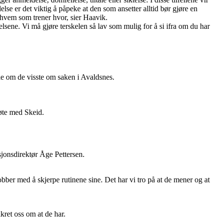
lse er det viktig å påpeke at den som ansetter alltid bør gjøre en
 hvem som trener hvor, sier Haavik.
velsene. Vi må gjøre terskelen så lav som mulig for å si ifra om du har
lie om de visste om saken i Avaldsnes.
øte med Skeid.
sjonsdirektør Åge Pettersen.
ber med å skjerpe rutinene sine. Det har vi tro på at de mener og at
kret oss om at de har.