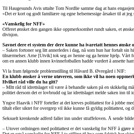
Til Haugesunds Avis uttalte Tom Nordlie samme dag at hans engasjemen
«Det er kort og godt familiære og egne helsemessige årsaker til at jeg 
«Vanskelig for NFF»
Offeret ønsket den gangen ikke oppmerksomhet rundt saken, et ønske A
divisjon.
Savnet dere et system der dere kunne ha ivaretatt hennes ønske o
– Saken fortoner seg litt annerledes i dag, nå som hun har fortalt sin 
tilnærmelser. Arne [Utvik] tok seg av henne og ga henne hjelp. Vårt 
om en annen klubb innen kvinnefotballen hadde vurdert å ansette ham, d
Vi la fram følgende problemstilling til Håvard B. Øvregård i NIF:
En klubb ønsker å verne utøveren, som ikke vil ha noen oppmerkso
Hvilket råd ville du ha gitt?
– MItt råd til idrettslaget vil være å behandle saken på en skikkelig må
politiet dersom det er lovbrudd og lar idrettslaget melde saken inn til 
Yngve Haavik i NFF forteller at det kreves politiattest for å jobbe med
tiltalt eller siktet for overgrep vil ikke kunne få gyldig politiattest, o
Seksuelt krenkende adferd faller inn under straffeloven. Å sende bil
– Utover ordningen med politiattest er det vanskelig for NFF å gjøre noe
Det er også vanskelig for NFF å ta stilling til hva som faktisk har skjed