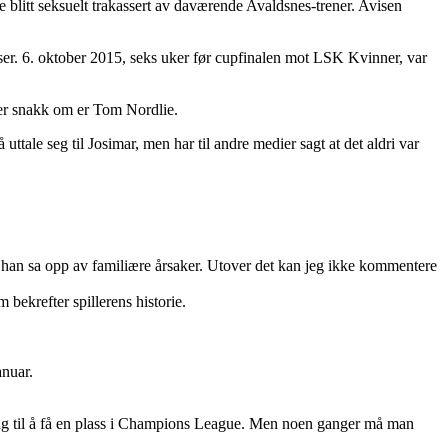
blitt seksuelt trakassert av daværende Avaldsnes-trener. Avisen
ser. 6. oktober 2015, seks uker før cupfinalen mot LSK Kvinner, var
t er snakk om er Tom Nordlie.
ttale seg til Josimar, men har til andre medier sagt at det aldri var
t han sa opp av familiære årsaker. Utover det kan jeg ikke kommentere
bekrefter spillerens historie.
anuar.
prang til å få en plass i Champions League. Men noen ganger må man