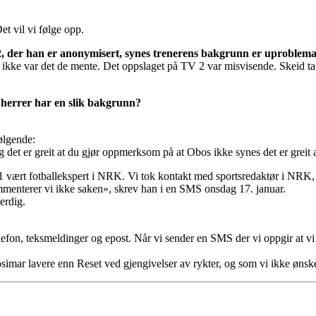
et vil vi følge opp.
TV 2, der han er anonymisert, synes trenerens bakgrunn er uproblema
det ikke var det de mente. Det oppslaget på TV 2 var misvisende. Skeid ta
t herrer har en slik bakgrunn?
følgende:
g det er greit at du gjør oppmerksom på at Obos ikke synes det er greit a
011 vært fotballekspert i NRK. Vi tok kontakt med sportsredaktør i NRK
mmenterer vi ikke saken», skrev han i en SMS onsdag 17. januar.
erdig.
efon, teksmeldinger og epost. Når vi sender en SMS der vi oppgir at vi 
simar lavere enn Reset ved gjengivelser av rykter, og som vi ikke ønske