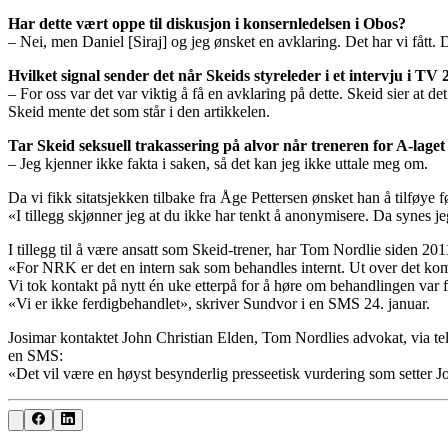
Har dette vært oppe til diskusjon i konsernledelsen i Obos?
– Nei, men Daniel [Siraj] og jeg ønsket en avklaring. Det har vi fått. D
Hvilket signal sender det når Skeids styreleder i et intervju i 
– For oss var det var viktig å få en avklaring på dette. Skeid sier at 
Skeid mente det som står i den artikkelen.
Tar Skeid seksuell trakassering på alvor når treneren for A-lage
– Jeg kjenner ikke fakta i saken, så det kan jeg ikke uttale meg om.
Da vi fikk sitatsjekken tilbake fra Åge Pettersen ønsket han å tilføye 
«I tillegg skjønner jeg at du ikke har tenkt å anonymisere. Da synes je
I tillegg til å være ansatt som Skeid-trener, har Tom Nordlie siden 2
«For NRK er det en intern sak som behandles internt. Ut over det ko
Vi tok kontakt på nytt én uke etterpå for å høre om behandlingen var f
«Vi er ikke ferdigbehandlet», skriver Sundvor i en SMS 24. januar.
Josimar kontaktet John Christian Elden, Tom Nordlies advokat, via tel
en SMS:
«Det vil være en høyst besynderlig presseetisk vurdering som setter Jo