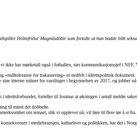
lspiller Hólmfríður Magnúsdóttir som fortalte at hun hadde blitt seksue
at vi ikke har mørketall også i fotballen, sier kommunikasjonssjef i NFF
og «nulltoleranse for trakassering» er nedfelt i idrettspolitisk dokument
 sine interne rutiner for varslinger i begynnelsen av 2017, og jobber 
drettsforbundet, forteller til Josimar at økningen i antall meldte saker
ing til minst det dobbelte.
merksomhet om temaet, slik vi opplever nå, vil føre til flere tør å si fra
sekvenser i mediebransjen, kulturlivet og politikken, har det i Norge væ