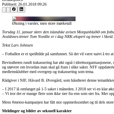
Publisert:
26.01.2018 09:26
Økning i varsler, men store mørketall
Torsdag 11. januar skrev den islandske avisen Morgunblaðið om fotbal
Avaldsnes-trener Tom Nordlie er i dag NRK-ekspert og trener i Skeid.
Tekst Lars Johnsen
– Fotballen er et speilbilde på samfunnet. Så det vil være naivt å tro 
Bevisstheten rundt trakassering har økt også i idrettsorganisasjonene, 
og utøvere om hvordan man skal gå fram i slike saker. NFF oppdaterte
medlemsklubber med overgrep og trakassering som tema.
Rådgiver i NIF, Håvard B. Øvregård, som håndterer denne tematikken i i
– I 2017 lå omfanget på 1-5 saker i måneden. I 2018 ser vi en klar økn
– Vi tror det er mange flere som ikke sier fra enn som sier fra. Mer opp
Mens #metoo-kampanjen har fått stor oppmerksomhet og til dels store kon
Meldinger og bilder av seksuell karakter