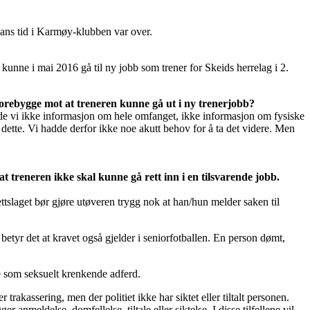
 hans tid i Karmøy-klubben var over.
unne i mai 2016 gå til ny jobb som trener for Skeids herrelag i 2.
forebygge mot at treneren kunne gå ut i ny trenerjobb?
 hadde vi ikke informasjon om hele omfanget, ikke informasjon om fysiske
ette. Vi hadde derfor ikke noe akutt behov for å ta det videre. Men
treneren ikke skal kunne gå rett inn i en tilsvarende jobb.
rettslaget bør gjøre utøveren trygg nok at han/hun melder saken til
betyr det at kravet også gjelder i seniorfotballen. En person dømt,
e som seksuelt krenkende adferd.
trakassering, men der politiet ikke har siktet eller tiltalt personen.
 anmeldelse, domfellelse, tiltale eller siktelse. I disse tilfellene vil