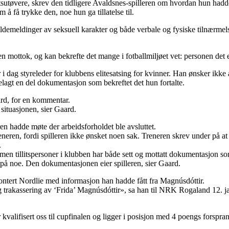
tøvere, skrev den tidligere Avaldsnes-spilleren om hvordan hun hadde 
 få trykke den, noe hun ga tillatelse til.
ildemeldinger av seksuell karakter og både verbale og fysiske tilnærmel
en mottok, og kan bekrefte det mange i fotballmiljøet vet: personen de
dag styreleder for klubbens elitesatsing for kvinner. Han ønsker ikke å u
elagt en del dokumentasjon som bekreftet det hun fortalte.
ard, for en kommentar.
 situasjonen, sier Gaard.
en hadde møte der arbeidsforholdet ble avsluttet.
eneren, fordi spilleren ikke ønsket noen sak. Treneren skrev under på a
.
n tillitspersoner i klubben har både sett og mottatt dokumentasjon som 
 på noe. Den dokumentasjonen eier spilleren, sier Gaard.
ontert Nordlie med informasjon han hadde fått fra Magnúsdóttir.
og trakassering av ‘Frida’ Magnúsdóttir», sa han til NRK Rogaland 12. j
 kvalifisert oss til cupfinalen og ligger i posisjon med 4 poengs fors