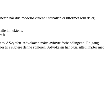
en når dualmodell-avtalene i fotballen er utformet som de er,
alle inntektene.
er han.
ket av AS-sjefen. Advokaten måtte avbryte forhandlingene. En gang
ei til å signere denne spilleren. Advokaten har også sittet i møter med