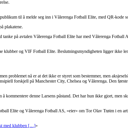
relse.
publikum til å melde seg inn i Vålerenga Fotball Elite, med QR-kode so
 på plakatene.
ke på avtalen Vålerenga Fotball Elite har med Vålerenga Fotball AS, i
ague klubber og VIF Fotball Elite. Beslutningsmyndigheten ligger ikke l
lite, men problemet nå er at det ikke er styret som bestemmer, men aksje
rinsipiell forskjell på Manchester City, Chelsea og Vålerenga. Den første
 å kommentere denne Larsens påstand. Det har hun ikke gjort, men skri
tball Elite og Vålerenga Fotball AS, «eier» om Tor Olav Trøim i en arti
rast med klubben […]
»