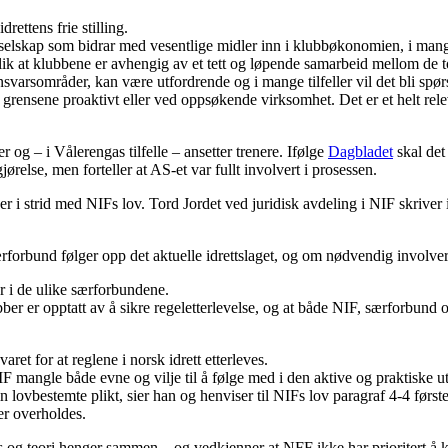
rettens frie stilling.
ksjeselskap som bidrar med vesentlige midler inn i klubbøkonomien, i mange
slik at klubbene er avhengig av et tett og løpende samarbeid mellom de to
nsvarsområder, kan være utfordrende og i mange tilfeller vil det bli sp
grensene proaktivt eller ved oppsøkende virksomhet. Det er et helt rele
g – i Vålerengas tilfelle – ansetter trenere. Ifølge
Dagbladet
skal det
relse, men forteller at AS-et var fullt involvert i prosessen.
 i strid med NIFs lov. Tord Jordet ved juridisk avdeling i NIF skriver i
forbund følger opp det aktuelle idrettslaget, og om nødvendig involve
r i de ulike særforbundene.
er er opptatt av å sikre regeletterlevelse, og at både NIF, særforbund 
t for at reglene i norsk idrett etterleves.
IF mangle både evne og vilje til å følge med i den aktive og praktiske u
 lovbestemte plikt, sier han og henviser til NIFs lov paragraf 4-4 første
er overholdes.
 og teori henger sammen – og vedkjenner at NFF ikke har prioritert å k