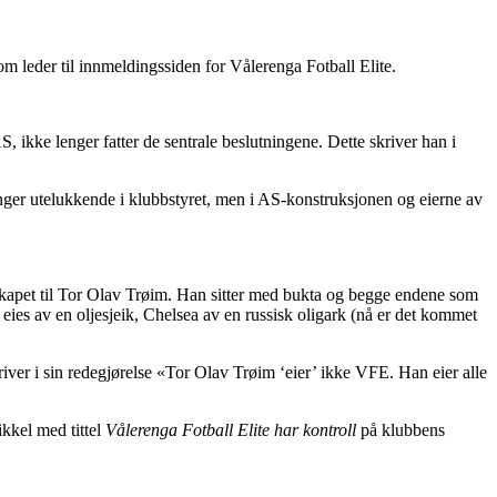
m leder til innmeldingssiden for Vålerenga Fotball Elite.
kke lenger fatter de sentrale beslutningene. Dette skriver han i
enger utelukkende i klubbstyret, men i AS-konstruksjonen og eierne av
selskapet til Tor Olav Trøim. Han sitter med bukta og begge endene som
 eies av en oljesjeik, Chelsea av en russisk oligark (nå er det kommet
ver i sin redegjørelse «Tor Olav Trøim ‘eier’ ikke VFE. Han eier alle
kkel med tittel
Vålerenga Fotball Elite har kontroll
på klubbens