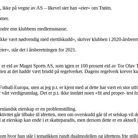
, ikke på vegne av AS – likevel sier han «eier» om Trøim.
mmer.
om andre enn klubbens medlemsmasse.
 ikke vært nødvendig med eiertilskudd», skriver klubben i 2020-årsbere
ier», står det i årsberetningen for 2021.
 er eid av Magni Sports AS, som igjen er 100 prosent eid av Tor Olav 
s, uten at det hadde vært brudd på regelverket. Dagens regelverk krever 
otball-Europa, uten at jeg p.t. er kjent med at dette har vært en stor ut
 vårt verdigrunnlag. Det er p.t. ikke innført noen «fit and proper- test 
nlandsk eierskap er en problemstilling.
ivitet går tilbake til idretten, men om overskudd går til et selskap vil 
el at eierskap kan ende i et skatteparadis, men dersom dette er en aktuell
 om hvor hun står i tematikken rundt dualmodellen og idrettens frie stilli