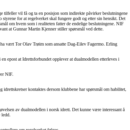
 tilfeller vil få og ta en posisjon som indirekte påvirker beslutningene
 styrene for at regelverket skal fungere godt og etter sin hensikt. Det
ørsmål om hvem som i realiteten fatter de endelige beslutningene. NIF
vant at Gunnar Martin Kjenner stiller spørsmål ved dette.
 ha vært Tor Olav Trøim som ansatte Dag-Eilev Fagermo. Erling
 en epost at Idrettsforbundet opplever at dualmodellen etterleves i
rer NIF.
og idrettskretser kontaktes dersom klubbene har spørsmål om habilitet,
tøvelsen av dualmodellen i norsk idrett. Det kunne være interessant å
 ledd.
ontrollere om regelverket følges.