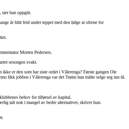
 sier han oppgitt.
ange år blitt feid under teppet med den følge at ofrene for
iet.
kommentator Morten Pedersen.
artet sesongen svakt.
im ikke er den som har siste ordet i Vålerenga? Første gangen Ole
o fikk jobben i Vålerenga var det Trøim han måtte selge seg inn til.
ubbenes behov for tilførsel av kapital.
ig talt nok i mangel av bedre alternativer, skriver hun.
t.