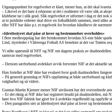
Utgangspunktet for regelverket er klart, mener hun, at det skal ivareta id
– Likevel er det bare å erkjenne at det i realiteten vil være slik at a
klubbene tar i ulik grad. Slik regelverket er utformet i dag er det nok 
at to juridiske enheter skal drive en fotballklubb sammen, med ulike a
eller NFF har ikke p.t. et regelverk for hvordan håndheve de nærmere 
«Idrettsstyret
skal
påse at lover og bestemmelser overholdes»
I flere medieoppslag har det fremkommet hvordan AS-ene både sparker o
Lind, styreleder i Vålerenga Fotball AS benekter at det var Trøims avgjø
Vi stilte spørsmål til NFF og NIF om dagens praksis av dualmodellen er
samsvar med regelverket.
– Dersom særforbund avdekker avvik forventer NIF at det aktuelle sær
Han forteller at NIF ikke har evaluert hvor godt dualmodellen fungere
– På generelt grunnlag er NIFs oppfatning at både særforbund og klubb
valgbarhet og så videre.
Gunnar-Martin Kjenner mener NIF utvilsomt har det overordnede ansvare
– Er det riktig at NIF ikke har registrert brudd på dualmodellen, må N
høre hva NIF faktisk har gjort for å avdekke regelbrudd og oppfylle sin
– Den paragrafen sier at Idrettsstyret
skal
påse at lover og bestemmels
Rune Nordhaug i NFF er klar på at det kan stilles spørsmål om praksis