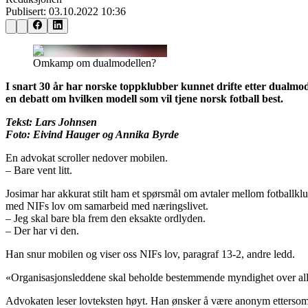
Publisert:
03.10.2022 10:36
Omkamp om dualmodellen?
I snart 30 år har norske toppklubber kunnet drifte etter dualmod
en debatt om hvilken modell som vil tjene norsk fotball best.
Tekst: Lars Johnsen
Foto: Eivind Haug
er og Annika Byrde
En advokat scroller nedover mobilen.
– Bare vent litt.
Josimar har akkurat stilt ham et spørsmål om avtaler mellom fotballk
med NIFs lov om samarbeid med næringslivet.
– Jeg skal bare bla frem den eksakte ordlyden.
– Der har vi den.
Han snur mobilen og viser oss NIFs lov, paragraf 13-2, andre ledd.
«Organisasjonsleddene skal beholde bestemmende myndighet over alle f
Advokaten leser lovteksten høyt. Han ønsker å være anonym ettersom han