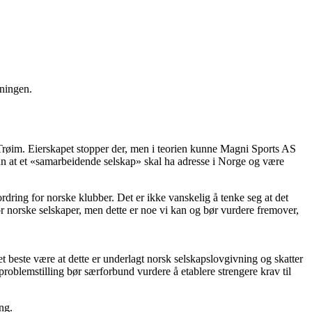
tningen.
Trøim. Eierskapet stopper der, men i teorien kunne Magni Sports AS
kun at et «samarbeidende selskap» skal ha adresse i Norge og være
fordring for norske klubber. Det er ikke vanskelig å tenke seg at det
for norske selskaper, men dette er noe vi kan og bør vurdere fremover,
det beste være at dette er underlagt norsk selskapslovgivning og skatter
 problemstilling bør særforbund vurdere å etablere strengere krav til
ng.