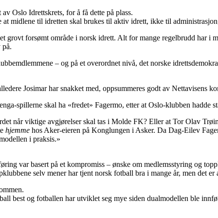
t av Oslo Idrettskrets, for å få dette på plass.
midlene til idretten skal brukes til aktiv idrett, ikke til administrasjon,
 et grovt forsømt område i norsk idrett. Alt for mange regelbrudd har i m
 på.
klubbemdlemmene – og på et overordnet nivå, det norske idrettsdemokrat
tballedere Josimar har snakket med, oppsummeres godt av Nettavisens 
nga-spillerne skal ha «fredet» Fagermo, etter at Oslo-klubben hadde st
ordet når viktige avgjørelser skal tas i Molde FK? Eller at Tor Olav Trø
te
hjemme
hos Aker-eieren på Konglungen i Asker. Da Dag-Eilev Fagerm
modellen i praksis.»
føring var basert på et kompromiss – ønske om medlemsstyring og toppkl
bbene selv mener har tjent norsk fotball bra i mange år, men det er ærl
lkommen.
all best og fotballen har utviklet seg mye siden dualmodellen ble innfør