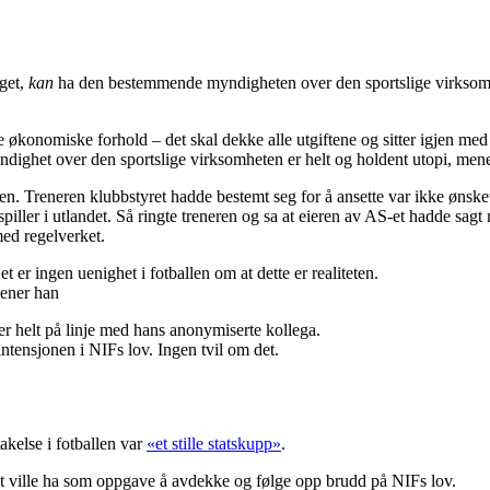
aget,
kan
ha den bestemmende myndigheten over den sportslige virksomhet
le økonomiske forhold – det skal dekke alle utgiftene og sitter igjen med 
ndighet over den sportslige virksomheten er helt og holdent utopi, men
en. Treneren klubbstyret hadde bestemt seg for å ansette var ikke øns
ler i utlandet. Så ringte treneren og sa at eieren av AS-et hadde sagt n
med regelverket.
 er ingen uenighet i fotballen om at dette er realiteten.
mener han
er helt på linje med hans anonymiserte kollega.
intensjonen i NIFs lov. Ingen tvil om det.
akelse i fotballen var
«et stille statskupp»
.
net ville ha som oppgave å avdekke og følge opp brudd på NIFs lov.