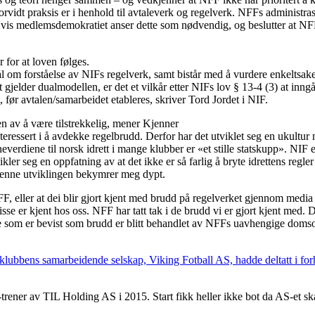
orvidt praksis er i henhold til avtaleverk og regelverk. NFFs administrasj
 Hvis medlemsdemokratiet anser dette som nødvendig, og beslutter at NFF
 for at loven følges.
ål om forståelse av NIFs regelverk, samt bistår med å vurdere enkeltsak
 gjelder dualmodellen, er det et vilkår etter NIFs lov § 13-4 (3) at inn
 før avtalen/samarbeidet etableres, skriver Tord Jordet i NIF.
en av å være tilstrekkelig, mener Kjenner
nteressert i å avdekke regelbrudd. Derfor har det utviklet seg en ukultu
verdiene til norsk idrett i mange klubber er «et stille statskupp». NIF er
kler seg en oppfatning av at det ikke er så farlig å bryte idrettens regl
Denne utviklingen bekymrer meg dypt.
 eller at dei blir gjort kjent med brudd på regelverket gjennom media 
sse er kjent hos oss. NFF har tatt tak i de brudd vi er gjort kjent med. 
ne som er bevist som brudd er blitt behandlet av NFFs uavhengige doms
i klubbens samarbeidende selskap, Viking Fotball AS, hadde deltatt i fo
rener av TIL Holding AS i 2015. Start fikk heller ikke bot da AS-et ska