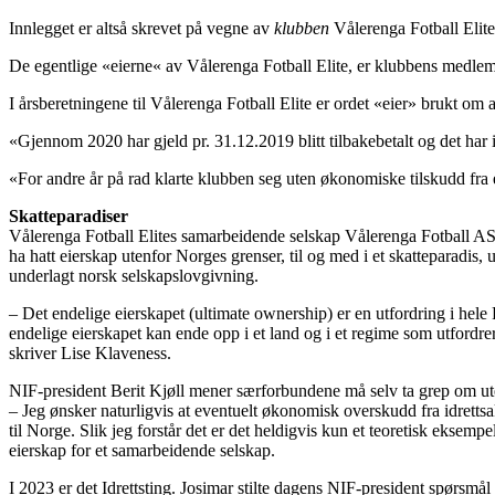
Innlegget er altså skrevet på vegne av
klubben
Vålerenga Fotball Elite
De egentlige «eierne« av Vålerenga Fotball Elite, er klubbens medle
I årsberetningene til Vålerenga Fotball Elite er ordet «eier» brukt 
«Gjennom 2020 har gjeld pr. 31.12.2019 blitt tilbakebetalt og det har
«For andre år på rad klarte klubben seg uten økonomiske tilskudd fra e
Skatteparadiser
Vålerenga Fotball Elites samarbeidende selskap Vålerenga Fotball AS
ha hatt eierskap utenfor Norges grenser, til og med i et skatteparadi
underlagt norsk selskapslovgivning.
– Det endelige eierskapet (ultimate ownership) er en utfordring i hele F
endelige eierskapet kan ende opp i et land og i et regime som utfordrer
skriver Lise Klaveness.
NIF-president Berit Kjøll mener særforbundene må selv ta grep om ute
– Jeg ønsker naturligvis at eventuelt økonomisk overskudd fra idrettsakt
til Norge. Slik jeg forstår det er det heldigvis kun et teoretisk eksemp
eierskap for et samarbeidende selskap.
I 2023 er det Idrettsting. Josimar stilte dagens NIF-president spørsmål