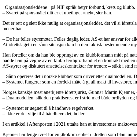
«Organisasjonsleddene» på NIF-språk betyr forbund, krets og klubb.
– Svaret på spørsmålet ditt er et ubetinget «nei», sier han.
Det er rett og slett ikke mulig at organisasjonsleddet, det vil si idrettsl
mener han.
– De har felles styremøter. Felles daglig leder. AS-et har ansvar for al
At idrettslaget i en sånn situasjon kan ha den faktisk bestemmende my
Han forteller om da han ble oppringt av en klubbformann midt på natt
hadde han på vegne av en klubb ferdigforhandlet en kontrakt med en spil
AS-styrer og diskutert ansettelseskontrakter for trenere – stikk i strid 
– Sånn opereres det i norske klubber som driver etter dualmodellen. Det
– Systemet fungerer som en fordekt måte å gi all makt til investorer, 
Norges kanskje mest anerkjente idrettsjurist, Gunnar-Martin Kjenner, 
– Dualmodellen, slik den praktiseres, er i strid med både ordlyden og 
– Systemet er uegnet til å håndheve regelverket.
– Ikke er det vilje til å håndheve det, heller.
I en artikkel i Aftenposten i 2021 uttalte han at investorenes maktovert
Kjenner har lenge ivret for en økokrim-enhet i idretten som blant an