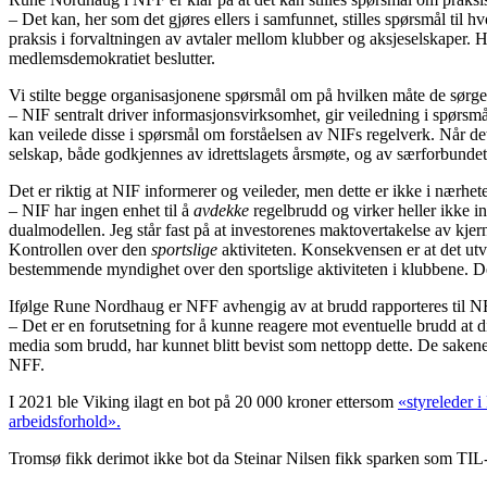
– Det kan, her som det gjøres ellers i samfunnet, stilles spørsmål til hv
praksis i forvaltningen av avtaler mellom klubber og aksjeselskaper.
medlemsdemokratiet beslutter.
Vi stilte begge organisasjonene spørsmål om på hvilken måte de sørger
– NIF sentralt driver informasjonsvirksomhet, gir veiledning i spørsm
kan veilede disse i spørsmål om forståelsen av NIFs regelverk. Når det
selskap, både godkjennes av idrettslagets årsmøte, og av særforbundet,
Det er riktig at NIF informerer og veileder, men dette er ikke i nærhet
– NIF har ingen enhet til å
avdekke
regelbrudd og virker heller ikke i
dualmodellen. Jeg står fast på at investorenes maktovertakelse av kjerne
Kontrollen over den
sportslige
aktiviteten. Konsekvensen er at det utvi
bestemmende myndighet over den sportslige aktiviteten i klubbene. 
Ifølge Rune Nordhaug er NFF avhengig av at brudd rapporteres til NFF,
– Det er en forutsetning for å kunne reagere mot eventuelle brudd at di
media som brudd, har kunnet blitt bevist som nettopp dette. De sake
NFF.
I 2021 ble Viking ilagt en bot på 20 000 kroner ettersom
«styreleder 
arbeidsforhold».
Tromsø fikk derimot ikke bot da Steinar Nilsen fikk sparken som TIL-t