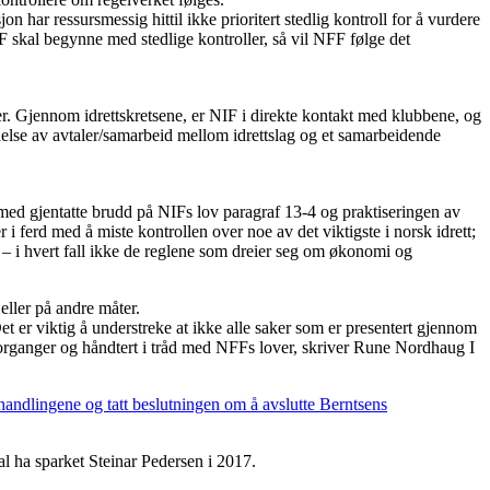
on har ressursmessig hittil ikke prioritert stedlig kontroll for å vurdere
 skal begynne med stedlige kontroller, så vil NFF følge det
er. Gjennom idrettskretsene, er NIF i direkte kontakt med klubbene, og
gåelse av avtaler/samarbeid mellom idrettslag og et samarbeidende
r med gjentatte brudd på NIFs lov paragraf 13-4 og praktiseringen av
 i ferd med å miste kontrollen over noe av det viktigste i norsk idrett;
er – i hvert fall ikke de reglene som dreier seg om økonomi og
eller på andre måter.
Det er viktig å understreke at ikke alle saker som er presentert gjennom
organger og håndtert i tråd med NFFs lover, skriver Rune Nordhaug I
rhandlingene og tatt beslutningen om å avslutte Berntsens
l ha sparket Steinar Pedersen i 2017.