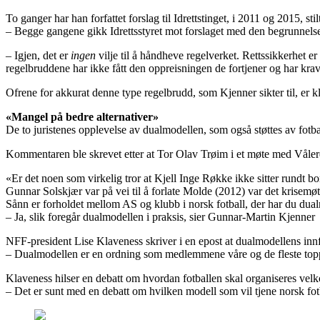
To ganger har han forfattet forslag til Idrettstinget, i 2011 og 2015, stil
– Begge gangene gikk Idrettsstyret mot forslaget med den begrunnelse at 
– Igjen, det er
ingen
vilje til å håndheve regelverket. Rettssikkerhet er
regelbruddene har ikke fått den oppreisningen de fortjener og har krav
Ofrene for akkurat denne type regelbrudd, som Kjenner sikter til, er 
«Mangel på bedre alternativer»
De to juristenes opplevelse av dualmodellen, som også støttes av fo
Kommentaren ble skrevet etter at Tor Olav Trøim i et møte med Vålere
«Er det noen som virkelig tror at Kjell Inge Røkke ikke sitter rundt b
Gunnar Solskjær var på vei til å forlate Molde (2012) var det krisemø
Sånn er forholdet mellom AS og klubb i norsk fotball, der har du dual
– Ja, slik foregår dualmodellen i praksis, sier Gunnar-Martin Kjenner
NFF-president Lise Klaveness skriver i en epost at dualmodellens inn
– Dualmodellen er en ordning som medlemmene våre og de fleste toppklu
Klaveness hilser en debatt om hvordan fotballen skal organiseres ve
– Det er sunt med en debatt om hvilken modell som vil tjene norsk fotb