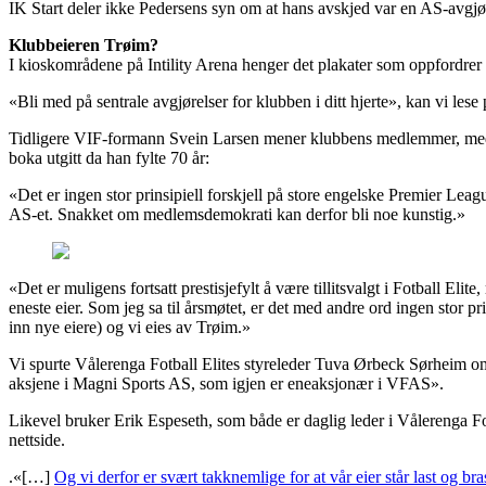
IK Start deler ikke Pedersens syn om at hans avskjed var en AS-avgjø
Klubbeieren Trøim?
I kioskområdene på Intility Arena henger det plakater som oppfordrer 
«Bli med på sentrale avgjørelser for klubben i ditt hjerte», kan vi lese
Tidligere VIF-formann Svein Larsen mener klubbens medlemmer, med tan
boka utgitt da han fylte 70 år:
«Det er ingen stor prinsipiell forskjell på store engelske Premier Le
AS-et. Snakket om medlemsdemokrati kan derfor bli noe kunstig.»
«Det er muligens fortsatt prestisjefylt å være tillitsvalgt i Fotball E
eneste eier. Som jeg sa til årsmøtet, er det med andre ord ingen stor p
inn nye eiere) og vi eies av Trøim.»
Vi spurte Vålerenga Fotball Elites styreleder Tuva Ørbeck Sørheim om
aksjene i Magni Sports AS, som igjen er eneaksjonær i VFAS».
Likevel bruker Erik Espeseth, som både er daglig leder i Vålerenga Fo
nettside.
.«[…]
Og vi derfor er svært takknemlige for at vår eier står last og b