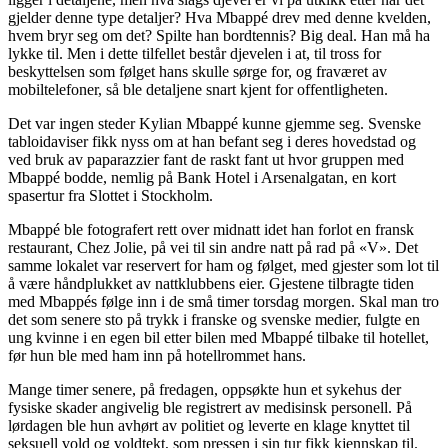
gjelder denne type detaljer? Hva Mbappé drev med denne kvelden,
hvem bryr seg om det? Spilte han bordtennis? Big deal. Han må ha
lykke til. Men i dette tilfellet består djevelen i at, til tross for
beskyttelsen som følget hans skulle sørge for, og fraværet av
mobiltelefoner, så ble detaljene snart kjent for offentligheten.
Det var ingen steder Kylian Mbappé kunne gjemme seg. Svenske
tabloidaviser fikk nyss om at han befant seg i deres hovedstad og
ved bruk av paparazzier fant de raskt fant ut hvor gruppen med
Mbappé bodde, nemlig på Bank Hotel i Arsenalgatan, en kort
spasertur fra Slottet i Stockholm.
Mbappé ble fotografert rett over midnatt idet han forlot en fransk
restaurant, Chez Jolie, på vei til sin andre natt på rad på «V». Det
samme lokalet var reservert for ham og følget, med gjester som lot til
å være håndplukket av nattklubbens eier. Gjestene tilbragte tiden
med Mbappés følge inn i de små timer torsdag morgen. Skal man tro
det som senere sto på trykk i franske og svenske medier, fulgte en
ung kvinne i en egen bil etter bilen med Mbappé tilbake til hotellet,
før hun ble med ham inn på hotellrommet hans.
Mange timer senere, på fredagen, oppsøkte hun et sykehus der
fysiske skader angivelig ble registrert av medisinsk personell. På
lørdagen ble hun avhørt av politiet og leverte en klage knyttet til
seksuell vold og voldtekt, som pressen i sin tur fikk kjennskap til.