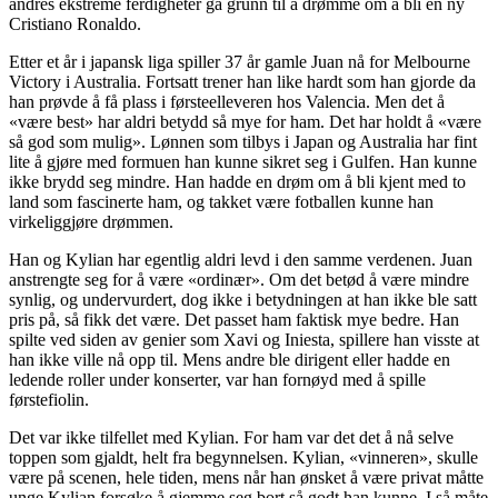
andres ekstreme ferdigheter ga grunn til å drømme om å bli en ny
Cristiano Ronaldo.
Etter et år i japansk liga spiller 37 år gamle Juan nå for Melbourne
Victory i Australia. Fortsatt trener han like hardt som han gjorde da
han prøvde å få plass i førsteelleveren hos Valencia. Men det å
«være best» har aldri betydd så mye for ham. Det har holdt å «være
så god som mulig». Lønnen som tilbys i Japan og Australia har fint
lite å gjøre med formuen han kunne sikret seg i Gulfen. Han kunne
ikke brydd seg mindre. Han hadde en drøm om å bli kjent med to
land som fascinerte ham, og takket være fotballen kunne han
virkeliggjøre drømmen.
Han og Kylian har egentlig aldri levd i den samme verdenen. Juan
anstrengte seg for å være «ordinær». Om det betød å være mindre
synlig, og undervurdert, dog ikke i betydningen at han ikke ble satt
pris på, så fikk det være. Det passet ham faktisk mye bedre. Han
spilte ved siden av genier som Xavi og Iniesta, spillere han visste at
han ikke ville nå opp til. Mens andre ble dirigent eller hadde en
ledende roller under konserter, var han fornøyd med å spille
førstefiolin.
Det var ikke tilfellet med Kylian. For ham var det det å nå selve
toppen som gjaldt, helt fra begynnelsen. Kylian, «vinneren», skulle
være på scenen, hele tiden, mens når han ønsket å være privat måtte
unge Kylian forsøke å gjemme seg bort så godt han kunne. I så måte