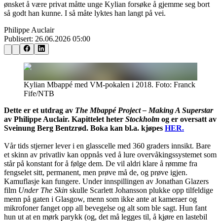
ønsket å være privat måtte unge Kylian forsøke å gjemme seg bort
så godt han kunne. I så måte lyktes han langt på vei.
Philippe Auclair
Publisert:
26.06.2026 05:00
Kylian Mbappé med VM-pokalen i 2018. Foto: Franck
Fife/NTB
Dette er et utdrag av
The Mbappé Project – Making A Superstar
av Philippe Auclair. Kapittelet heter
Stockholm
og er oversatt av
Sveinung Berg Bentzrød. Boka kan bl.a. kjøpes
HER.
Vår tids stjerner lever i en glasscelle med 360 graders innsikt. Bare
et skinn av privatliv kan oppnås ved å lure overvåkingssystemet som
står på konstant for å følge dem. De vil aldri klare å rømme fra
fengselet sitt, permanent, men prøve må de, og prøve igjen.
Kamuflasje kan fungere. Under innspillingen av Jonathan Glazers
film
Under The Skin
skulle Scarlett Johansson plukke opp tilfeldige
menn på gaten i Glasgow, menn som ikke ante at kameraer og
mikrofoner fanget opp all bevegelse og alt som ble sagt. Hun fant
hun ut at en mørk parykk (og, det må legges til, å kjøre en lastebil