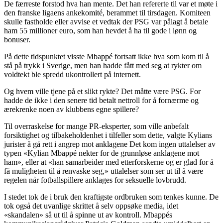
De færreste forstod hva han mente. Det han refererte til var et møte i
den franske ligaens ankekomité, berammet til tirsdagen. Komiteen
skulle fastholde eller avvise et vedtak der PSG var pålagt å betale
ham 55 millioner euro, som han hevdet å ha til gode i lønn og
bonuser.
På dette tidspunktet visste Mbappé fortsatt ikke hva som kom til å
stå på trykk i Sverige, men han hadde fått med seg at rykter om
voldtekt ble spredd ukontrollert på internett.
Og hvem ville tjene på et slikt rykte? Det måtte være PSG. For
hadde de ikke i den senere tid betalt nettroll for å fornærme og
ærekrenke noen av klubbens egne spillere?
Til overraskelse for mange PR-eksperter, som ville anbefalt
forsiktighet og tilbakeholdenhet i tilfeller som dette, valgte Kylians
jurister å gå rett i angrep mot anklagene Det kom ingen uttalelser av
typen «Kylian Mbappé nekter for de grunnløse anklagene mot
ham», eller at «han samarbeider med etterforskerne og er glad for å
få muligheten til å renvaske seg,» uttalelser som ser ut til å være
regelen når fotballspillere anklages for seksuelle lovbrudd.
I stedet tok de i bruk den kraftigste ordbruken som tenkes kunne. De
tok også det uvanlige skrittet å selv oppsøke media, idet
«skandalen» så ut til å spinne ut av kontroll. Mbappés