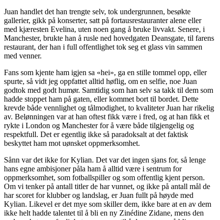
Juan handlet det han trengte selv, tok undergrunnen, besøkte
gallerier, gikk på konserter, satt på fortausrestauranter alene eller
med kjæresten Evelina, uten noen gang å bruke livvakt. Senere, i
Manchester, brukte han å rusle ned hovedgaten Deansgate, til farens
restaurant, der han i full offentlighet tok seg et glass vin sammen
med venner.
Fans som kjente ham igjen sa «hei», ga en stille tommel opp, eller
spurte, så vidt jeg oppfattet alltid høflig, om en selfie, noe Juan
godtok med godt humør. Samtidig som han selv sa takk til dem som
hadde stoppet ham på gaten, eller kommet bort til bordet. Dette
krevde både vennlighet og tålmodighet, to kvaliteter Juan har rikelig
av. Belønningen var at han oftest fikk være i fred, og at han fikk et
rykte i London og Manchester for å være både tilgjengelig og
respektfull. Det er egentlig ikke så paradoksalt at det faktisk
beskyttet ham mot uønsket oppmerksomhet.
Sånn var det ikke for Kylian. Det var det ingen sjans for, så lenge
hans egne ambisjoner påla ham å alltid være i sentrum for
oppmerksomhet, som fotballspiller og som offentlig kjent person.
Om vi tenker på antall titler de har vunnet, og ikke på antall mål de
har scoret for klubber og landslag, er Juan fullt på høyde med
Kylian. Likevel er det mye som skiller dem, ikke bare at en av dem
ikke helt hadde talentet til å bli en ny Zinédine Zidane, mens den