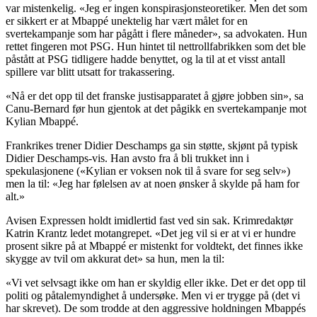
var mistenkelig. «Jeg er ingen konspirasjonsteoretiker. Men det som
er sikkert er at Mbappé unektelig har vært målet for en
svertekampanje som har pågått i flere måneder», sa advokaten. Hun
rettet fingeren mot PSG. Hun hintet til nettrollfabrikken som det ble
påstått at PSG tidligere hadde benyttet, og la til at et visst antall
spillere var blitt utsatt for trakassering.
«Nå er det opp til det franske justisapparatet å gjøre jobben sin», sa
Canu-Bernard før hun gjentok at det pågikk en svertekampanje mot
Kylian Mbappé.
Frankrikes trener Didier Deschamps ga sin støtte, skjønt på typisk
Didier Deschamps-vis. Han avsto fra å bli trukket inn i
spekulasjonene («Kylian er voksen nok til å svare for seg selv»)
men la til: «Jeg har følelsen av at noen ønsker å skylde på ham for
alt.»
Avisen Expressen holdt imidlertid fast ved sin sak. Krimredaktør
Katrin Krantz ledet motangrepet. «Det jeg vil si er at vi er hundre
prosent sikre på at Mbappé er mistenkt for voldtekt, det finnes ikke
skygge av tvil om akkurat det» sa hun, men la til:
«Vi vet selvsagt ikke om han er skyldig eller ikke. Det er det opp til
politi og påtalemyndighet å undersøke. Men vi er trygge på (det vi
har skrevet). De som trodde at den aggressive holdningen Mbappés