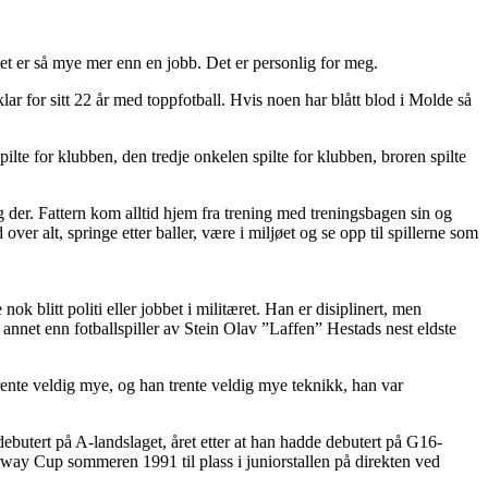
et er så mye mer enn en jobb. Det er personlig for meg.
lar for sitt 22 år med toppfotball. Hvis noen har blått blod i Molde så
pilte for klubben, den tredje onkelen spilte for klubben, broren spilte
g der. Fattern kom alltid hjem fra trening med treningsbagen sin og
r alt, springe etter baller, være i miljøet og se opp til spillerne som
k blitt politi eller jobbet i militæret. Han er disiplinert, men
oe annet enn fotballspiller av Stein Olav ”Laffen” Hestads nest eldste
rente veldig mye, og han trente veldig mye teknikk, han var
 debutert på A-landslaget, året etter at han hadde debutert på G16-
Norway Cup sommeren 1991 til plass i juniorstallen på direkten ved