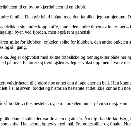
rligheten til en by og kjærligheten til en klubb.
 andre familie. Den går hånd i hånd med den familien jeg har hjemme. D
tad drikker sin andre kopp kaffe, inne i den andre timen av intervjuet – k
ngelig i byen ved fjorden, men også rent genetisk.
 faren spilte for klubben, onkelen spilte for klubben, den andre onkelen s
as også i gang.
smelka. Jeg er oppvokst med skitne fotballsko og treningsklær både her o
 på mye. På turer og treningsleirer. Jeg er vokst opp med å være med ove
valgfriheten til å gjøre noe annet enn å løpe etter en ball. Han kunne no
t lett å si at arven, blodet og historien bestemte at det ikke kunne bli n
o år så bodde vi hos bestefar, og Jan – onkelen min – påvirka meg. Han t
 lille Daniel spilte der var de atten og åtte år. Året før hadde Jan Berg
tte som spiss. Han scoret bøttevis med mål. Fra guttespiller og finale i 