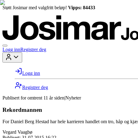
Støtt Josimar med valgfritt beløp!
Vipps: 84433
Logg inn
Registrer deg
Logg inn
Registrer deg
Publisert for
omtrent 11 år siden
|
Nyheter
Rekordmannen
For Daniel Berg Hestad har hele karrieren handlet om tro, håp og kjær
Vegard Vaagbø
Publisert:
31.07.2015 16:22