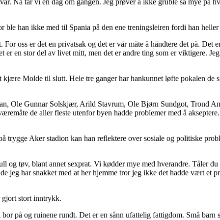
e svar. Nå tar vi en dag om gangen. Jeg prøver å ikke gruble så mye på 
r ble han ikke med til Spania på den ene treningsleiren fordi han heller
For oss er det en privatsak og det er vår måte å håndtere det på. Det e
et er en stor del av livet mitt, men det er andre ting som er viktigere. 
kjære Molde til slutt. Hele tre ganger har hankunnet løfte pokalen de si
, Ole Gunnar Solskjær, Arild Stavrum, Ole Bjørn Sundgot, Trond Ander
og væremåte de aller fleste utenfor byen hadde problemer med å akseptere. 
 trygge Aker stadion kan han reflektere over sosiale og politiske proble
ull og tøv, blant annet sexprat. Vi kødder mye med hverandre. Tåler du 
e de jeg har snakket med at her hjemme tror jeg ikke det hadde vært et
jort stort inntrykk.
bor på og ruinene rundt. Det er en sånn ufattelig fattigdom. Små barn sto