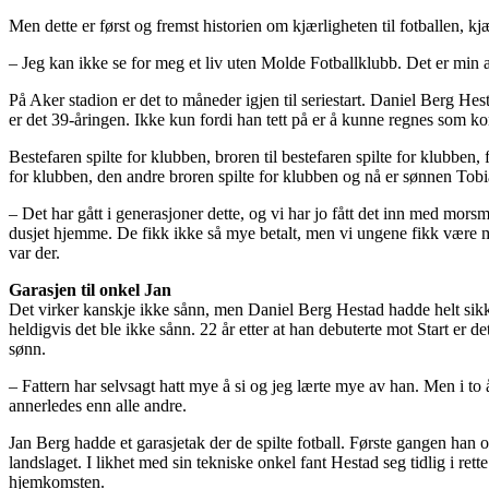
Men dette er først og fremst historien om kjærligheten til fotballen, kjæ
– Jeg kan ikke se for meg et liv uten Molde Fotballklubb. Det er min
På Aker stadion er det to måneder igjen til seriestart. Daniel Berg Hes
er det 39-åringen. Ikke kun fordi han tett på er å kunne regnes som ko
Bestefaren spilte for klubben, broren til bestefaren spilte for klubben,
for klubben, den andre broren spilte for klubben og nå er sønnen Tobi
– Det har gått i generasjoner dette, og vi har jo fått det inn med mor
dusjet hjemme. De fikk ikke så mye betalt, men vi ungene fikk være med
var der.
Garasjen til onkel Jan
Det virker kanskje ikke sånn, men Daniel Berg Hestad hadde helt sikkert 
heldigvis det ble ikke sånn. 22 år etter at han debuterte mot Start er de
sønn.
– Fattern har selvsagt hatt mye å si og jeg lærte mye av han. Men i t
annerledes enn alle andre.
Jan Berg hadde et garasjetak der de spilte fotball. Første gangen han og
landslaget. I likhet med sin tekniske onkel fant Hestad seg tidlig i re
hjemkomsten.