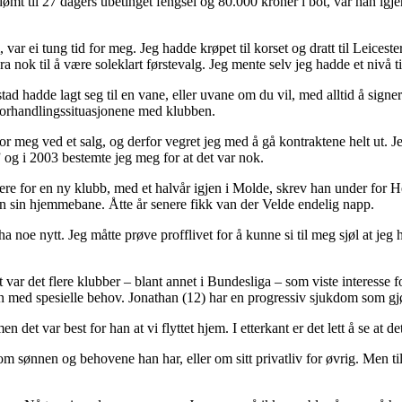
 dømt til 27 dagers ubetinget fengsel og 80.000 kroner i bot, var han igj
ar ei tung tid for meg. Jeg hadde krøpet til korset og dratt til Leiceste
nok til å være soleklart førstevalg. Jeg mente selv jeg hadde et nivå ti
estad hadde lagt seg til en vane, eller uvane om du vil, med alltid å sig
i forhandlingssituasjonene med klubben.
for meg ved et salg, og derfor vegret jeg med å gå kontraktene helt ut. Je
i” og i 2003 bestemte jeg meg for at det var nok.
gnere for en ny klubb, med et halvår igjen i Molde, skrev han under fo
n sin hjemmebane. Åtte år senere fikk van der Velde endelig napp.
ha noe nytt. Jeg måtte prøve profflivet for å kunne si til meg sjøl at jeg h
t var det flere klubber – blant annet i Bundesliga – som viste interesse 
n med spesielle behov. Jonathan (12) har en progressiv sjukdom som gjø
det var best for han at vi flyttet hjem. I etterkant er det lett å se at det 
 sønnen og behovene han har, eller om sitt privatliv for øvrig. Men til