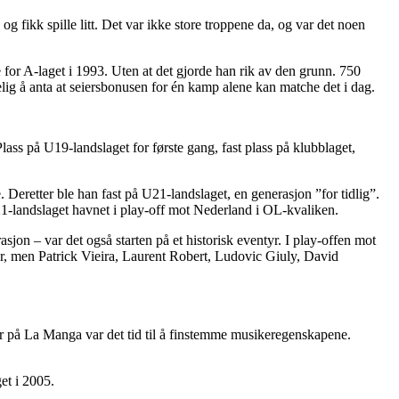
og fikk spille litt. Det var ikke store troppene da, og var det noen
e for A-laget i 1993. Uten at det gjorde han rik av den grunn. 750
elig å anta at seiersbonusen for én kamp alene kan matche det i dag.
ss på U19-landslaget for første gang, fast plass på klubblaget,
 Deretter ble han fast på U21-landslaget, en generasjon ”for tidlig”.
-landslaget havnet i play-off mot Nederland i OL-kvaliken.
on – var det også starten på et historisk eventyr. I play-offen mot
er, men Patrick Vieira, Laurent Robert, Ludovic Giuly, David
ir på La Manga var det tid til å finstemme musikeregenskapene.
et i 2005.