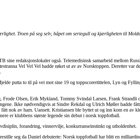
rlighet. Troen på seg selv, håpet om seriegull og kjærligheten til Mol
B sine redaksjonslokaler også. Telemedisinsk samarbeid mellom Russland
ranna Vel Vel Vel hadde røket ut av av Norsktoppen. Deretter var det l
.
de putta to til på vei mot sine 19 og toppscorertittelen, Lyn og Fylli
g. Frode Olsen, Erik Mykland, Tommy Svindal Larsen, Frank Strandli og 
ingene. Ikke nødvendigvis at Sindre Rekdal og Ulrich Møller hadde fått
r fått nok av ham. Uansett. Kristiansen ble byttet ut og inn kom en av k
enere er klubbens største legende sin debut i norsk toppfotball.
isiplin, forandring, vinnervilje, konkurranseinstinkt og utholdenhet.
stille seg da Daniel debuterte: Norsk toppfotball har blitt en milliardin