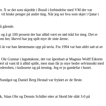
enger. Å se det som skjedde i Brasil i forbindelse med VM der var
i vil bruke penger på andre ting. Når jeg ser hva som skjer i Qatar i
så gående.
 og å gi 100 prosent der har alltid vært en rød tråd for meg. Det er
 her, likevel har jeg spilt mye de siste årene.
16 år var han førstemann opp på tavla. Fra 1994 var han aldri satt ut av
ed Ole Gunnar i laguttakene, det var åpenbart at Magnus Wolff Eikrem
ært så vant til å alltid spille, men man får jo mye bedre selvinnsikt med
rderoben, i kulissene og på trening. Jeg er jo gamlefar i huset.
undgot og Daniel Berg Hestad var fryktet av de fleste.
Stian Ohr og Dennis Schiller etter at Skeid ble slått 3-0 på