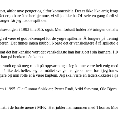
r stort, altfor mye penger og altfor kommersielt. Det er ikke like artig l
 Det er jo bare å se her hjemme, vi vil jo ikke ha OL selv en gang fordi v
nger før jeg hadde spilt der.
utsesongen i 1993 til 2015, også. Men fortsatt holder 39-åringen det alt
jeg vil være et godt eksempel for de yngre spillerne. Å fungere på trening
n. Det finnes ingen klubb i Norge det er vanskeligere å få spilletid enn
rat det har kanskje vært det vanskeligste han har gjort i sin karriere. I 
et han på benken i én kamp.
k bare rundt og så meg rundt på oppvarminga. Jeg kunne være helt enig m
til å like det, heller. Jeg har måttet svelge mange kameler fordi jeg har v
gere og min rolle er å være kaptein. Jeg skal være en lederskikkelse i ga
m i 1995. Ole Gunnar Solskjær, Petter Rudi,Arild Stavrum, Ole Bjørn S
 mål i de første årene i MFK. Her jubler han sammen med Thomas Mork, 