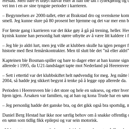
Hestad. Men bare et drøyt halvår etter at han ble tatt i fyllekjøring og
vei inn i en av sine tyngste perioder i karrieren.
– Begynnelsen av 2000-tallet, etter at Brakstad dro og svenskene kom, v
smell. Jeg kunne slure på 80 prosent her hjemme og det var mer enn bra 
For første gang i karrieren var det ikke gøy å gå på trening, heller. H
kynisk kunne han personlig hatt større utbytte av å være litt kaldere 
– Jeg ble jo aldri lurt, men jeg ville at klubben skulle ha igjen penger 
historie med flest femårskontrakter. Men til slutt ble det ”nå eller aldr
Kapteinen ble Bosman-spiller og bare to dager etter at han kunne si
allerede i 1995, da U21-landslaget tapte mot Nederland på Heerenvee
– Sett i ettertid var det klubbskiftet helt nødvendig for meg. Jeg måtte 
2004, så hadde jeg sikkert begynt å tenke på å legge opp allerede da.
Perioden i Heerenveen ble i det store og hele en suksess, og etter hver
hjem igjen. Årsaken var familien, og at han og kona Trude har en søn
– Jeg personlig hadde det ganske bra, og det gikk også bra sportslig, men 
Daniel Berg Hestad har ikke noe særlig behov om å snakke offentlig om
en sønn som tidlig fikk epilepsi og var sein motorisk.