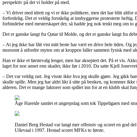
perspektiv på det vi holder på med.
– Vi driver med idrett og vi er ikke politikere, men det har blitt altfo
forferdelig. Det er veldig forståelig at innbyggerne protesterte heftig.
forbindelse med mesterskapet der, så hadde jeg nok tenkt meg om to ga
Det er ganske langt fra Qatar til Molde, og det er ganske langt fra deb
– At jeg ikke har fått vist mitt beste har vært en drive hele tiden. Og 
morsomt å utfordre myten om at kroppen faller sammen fysisk med aldere
Han er ikke et førstevalg lenger, men har akseptert det. På et vis. Akku
laget for noe annet enn skader, ikke før i 2010. Da satte Kjell Jonevr
– Det var veldig rart. Jeg visste ikke hva jeg skulle gjøre. Jeg gik
skulle spille. Men jeg har aldri likt å sitte på benken, og kommer ikke 
alderen. Det er mange faktorer som spiller inn for at en klubb skal fun
Åge Hareide samlet et angrepslag som tok Tippeligaen med stor
Daniel Berg Hestad var langt mer offensiv og scoret en god del
Ullevaal i 1997. Hestad scoret MFKs to første.