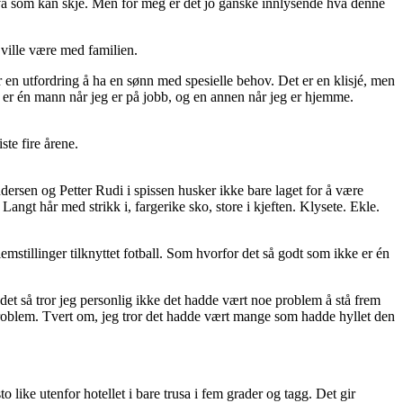
hva som kan skje. Men for meg er det jo ganske innlysende hva denne
 ville være med familien.
r en utfordring å ha en sønn med spesielle behov. Det er en klisjé, men
Jeg er én mann når jeg er på jobb, og en annen når jeg er hjemme.
ste fire årene.
sen og Petter Rudi i spissen husker ikke bare laget for å være
Langt hår med strikk i, fargerike sko, store i kjeften. Klysete. Ekle.
mstillinger tilknyttet fotball. Som hvorfor det så godt som ikke er én
det så tror jeg personlig ikke det hadde vært noe problem å stå frem
 problem. Tvert om, jeg tror det hadde vært mange som hadde hyllet den
 like utenfor hotellet i bare trusa i fem grader og tagg. Det gir