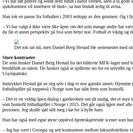
«Vi har tatt prøver og sendt dem rundt i halve verden, uten å få god
sjukdommen vil innebære til slutt», sa han brutalt ærlig til avisa.
Han tok en pause fra fotballen i 2003 nettopp av den grunnen. Og i fjo
– Vi har valgt å ikke være like åpne om det som mange andre har vært. 
du får et annet perspektiv på hva som betyr noe. Fotball er viktig og d
Det tok sin tid, men Daniel Berg Hestad ble seriemester med sitt 
Store kontraster
De som husker Daniel Berg Hestad fra det blåhvite MFK-laget med han
breddfullt av talent. De husker også at spillerne sto for en selvtillit 
Usympatiske.
Inntrykket Hestad gir av seg selv i dag er noe ganske annet. Hjemme på
fotballspiller på toppnivå i Norge som har stått frem som homofil.
– Det er en veldig åpen dialog i garderoben om alt mulig, det er mye t
som homofil fotballspiller i Norge i 2015. Det går også igjen med all
personen. Jeg skulle sjøl stilt meg i kø for å hylle ham.
Han har også med egne øyne opplevd hjerteskjærende scener som har g
– Jeg har vært i Georgia og sett kontrastene mellom luksushotellene vi 