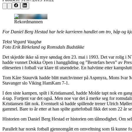
Rekordmannen
For Daniel Berg Hestad har hele karrieren handlet om tro, håp og kjæ
Tekst Vegard Vaagbø
Foto Erik Birkeland og Romsdals Budstikke
Det skjedde ikke så mye søndag den 23. mai i 1993. Det var rolig i NT
hadde vunnet Dokka Open i hanggliding og ”Bestefars hevn” av Prestest
eliteserien i fotball var klare til utsendelse. En halvtime etter kampslutt
Tom Kåre Staurvik hadde blitt matchvinner på Aspmyra, Mons Ivar Mjel
Stavanger slo Viking HamKam 7-1.
I den siste kampen, spilt i Kristiansand, hadde Molde tapt nok en gan
4-tap. Fortjent var det også. Men noe var det å merke seg for romsdal
Kristiansen fått nok. Eventuelt så hadde spillende trener Ulrich Mølle
gammel. Bare to år etter at han spilte guttefotball fikk det som 22 år s
Historien om Daniel Berg Hestad er historien om tålmodighet. Om selvd
Parallelt har norsk fotball gjennomgått en omveltning som få kunne fore