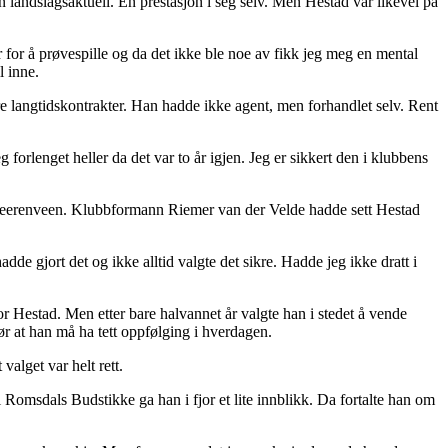
en landslagsaktuell. En prestasjon i seg selv. Men Hestad var likevel på
r for å prøvespille og da det ikke ble noe av fikk jeg meg en mental
l inne.
nere langtidskontrakter. Han hadde ikke agent, men forhandlet selv. Rent
g forlenget heller da det var to år igjen. Jeg er sikkert den i klubbens
r Heerenveen. Klubbformann Riemer van der Velde hadde sett Hestad
adde gjort det og ikke alltid valgte det sikre. Hadde jeg ikke dratt i
for Hestad. Men etter bare halvannet år valgte han i stedet å vende
r at han må ha tett oppfølging i hverdagen.
valget var helt rett.
 Romsdals Budstikke ga han i fjor et lite innblikk. Da fortalte han om