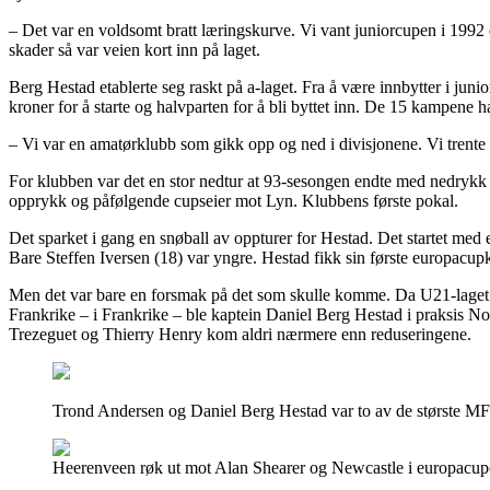
– Det var en voldsomt bratt læringskurve. Vi vant juniorcupen i 1992 og 
skader så var veien kort inn på laget.
Berg Hestad etablerte seg raskt på a-laget. Fra å være innbytter i jun
kroner for å starte og halvparten for å bli byttet inn. De 15 kampene 
– Vi var en amatørklubb som gikk opp og ned i divisjonene. Vi trente
For klubben var det en stor nedtur at 93-sesongen endte med nedrykk f
opprykk og påfølgende cupseier mot Lyn. Klubbens første pokal.
Det sparket i gang en snøball av oppturer for Hestad. Det startet med 
Bare Steffen Iversen (18) var yngre. Hestad fikk sin første europa
Men det var bare en forsmak på det som skulle komme. Da U21-laget sta
Frankrike – i Frankrike – ble kaptein Daniel Berg Hestad i praksis No
Trezeguet og Thierry Henry kom aldri nærmere enn reduseringene.
Trond Andersen og Daniel Berg Hestad var to av de største MFK-
Heerenveen røk ut mot Alan Shearer og Newcastle i europacupe