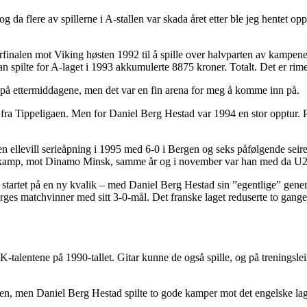
da flere av spillerne i A-stallen var skada året etter ble jeg hentet opp 
iorfinalen mot Viking høsten 1992 til å spille over halvparten av kampen
han spilte for A-laget i 1993 akkumulerte 8875 kroner. Totalt. Det er rim
 på ettermiddagene, men det var en fin arena for meg å komme inn på.
ra Tippeligaen. Men for Daniel Berg Hestad var 1994 en stor opptur. Pla
en ellevill serieåpning i 1995 med 6-0 i Bergen og seks påfølgende seire.
cupkamp, mot Dinamo Minsk, samme år og i november var han med da U21
rtet på en ny kvalik – med Daniel Berg Hestad sin ”egentlige” generasj
rges matchvinner med sitt 3-0-mål. Det franske laget reduserte to gang
talentene på 1990-tallet. Gitar kunne de også spille, og på treningsle
n, men Daniel Berg Hestad spilte to gode kamper mot det engelske lag