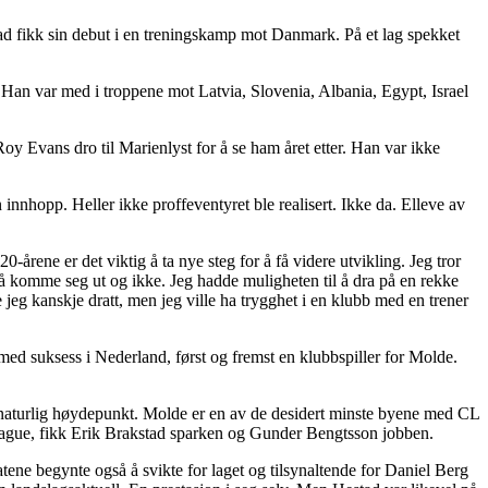
d fikk sin debut i en treningskamp mot Danmark. På et lag spekket
g. Han var med i troppene mot Latvia, Slovenia, Albania, Egypt, Israel
oy Evans dro til Marienlyst for å se ham året etter. Han var ikke
n innhopp. Heller ikke proffeventyret ble realisert. Ikke da. Elleve av
0-årene er det viktig å ta nye steg for å få videre utvikling. Jeg tror
d å komme seg ut og ikke. Jeg hadde muligheten til å dra på en rekke
de jeg kanskje dratt, men jeg ville ha trygghet i en klubb med en trener
 med suksess i Nederland, først og fremst en klubbspiller for Molde.
 naturlig høydepunkt. Molde er en av de desidert minste byene med CL
 League, fikk Erik Brakstad sparken og Gunder Bengtsson jobben.
ene begynte også å svikte for laget og tilsynaltende for Daniel Berg