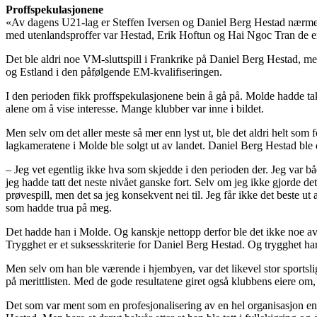
Proffspekulasjonene
«Av dagens U21-lag er Steffen Iversen og Daniel Berg Hestad nærmes
med utenlandsproffer var Hestad, Erik Hoftun og Hai Ngoc Tran de en
Det ble aldri noe VM-sluttspill i Frankrike på Daniel Berg Hestad, men 
og Estland i den påfølgende EM-kvalifiseringen.
I den perioden fikk proffspekulasjonene bein å gå på. Molde hadde takk
alene om å vise interesse. Mange klubber var inne i bildet.
Men selv om det aller meste så mer enn lyst ut, ble det aldri helt som f
lagkameratene i Molde ble solgt ut av landet. Daniel Berg Hestad ble 
– Jeg vet egentlig ikke hva som skjedde i den perioden der. Jeg var både 
jeg hadde tatt det neste nivået ganske fort. Selv om jeg ikke gjorde d
prøvespill, men det sa jeg konsekvent nei til. Jeg får ikke det beste ut 
som hadde trua på meg.
Det hadde han i Molde. Og kanskje nettopp derfor ble det ikke noe av p
Trygghet er et suksesskriterie for Daniel Berg Hestad. Og trygghet ha
Men selv om han ble værende i hjembyen, var det likevel stor sports
på merittlisten. Med de gode resultatene giret også klubbens eiere om
Det som var ment som en profesjonalisering av en hel organisasjon end