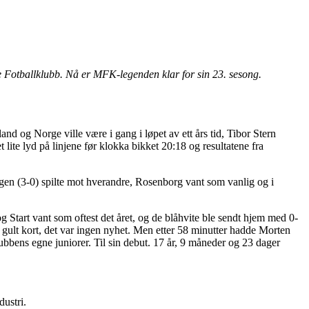
de Fotballklubb. Nå er MFK-legenden klar for sin 23. sesong.
 og Norge ville være i gang i løpet av ett års tid, Tibor Stern
ite lyd på linjene før klokka bikket 20:18 og resultatene fra
ngen (3-0) spilte mot hverandre, Rosenborg vant som vanlig og i
Start vant som oftest det året, og de blåhvite ble sendt hjem med 0-
 gult kort, det var ingen nyhet. Men etter 58 minutter hadde Morten
lubbens egne juniorer. Til sin debut. 17 år, 9 måneder og 23 dager
dustri.