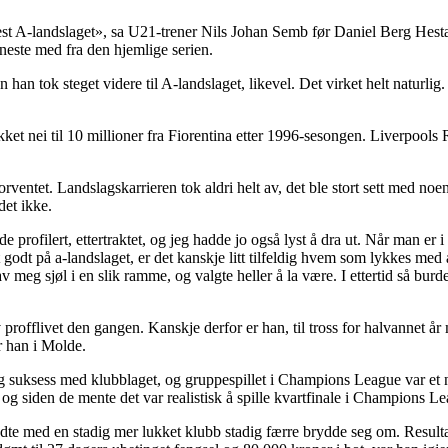
t A-landslaget», sa U21-trener Nils Johan Semb før Daniel Berg Hesta
este med fra den hjemlige serien.
han tok steget videre til A-landslaget, likevel. Det virket helt naturli
et nei til 10 millioner fra Fiorentina etter 1996-sesongen. Liverpools R
orventet. Landslagskarrieren tok aldri helt av, det ble stort sett med noe
det ikke.
profilert, ettertraktet, og jeg hadde jo også lyst å dra ut. Når man er i 2
et godt på a-landslaget, er det kanskje litt tilfeldig hvem som lykkes me
av meg sjøl i en slik ramme, og valgte heller å la være. I ettertid så bur
rofflivet den gangen. Kanskje derfor er han, til tross for halvannet år
r han i Molde.
lig suksess med klubblaget, og gruppespillet i Champions League var et
, og siden de mente det var realistisk å spille kvartfinale i Champions
te med en stadig mer lukket klubb stadig færre brydde seg om. Resultat