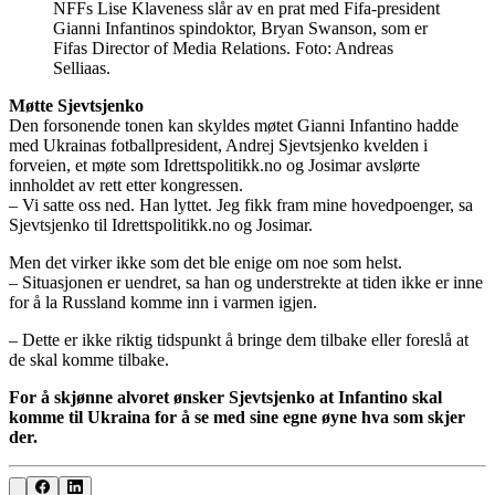
NFFs Lise Klaveness slår av en prat med Fifa-president
Gianni Infantinos spindoktor, Bryan Swanson, som er
Fifas Director of Media Relations. Foto: Andreas
Selliaas.
Møtte Sjevtsjenko
Den forsonende tonen kan skyldes møtet Gianni Infantino hadde
med Ukrainas fotballpresident, Andrej Sjevtsjenko kvelden i
forveien, et møte som Idrettspolitikk.no og Josimar avslørte
innholdet av rett etter kongressen.
– Vi satte oss ned. Han lyttet. Jeg fikk fram mine hovedpoenger, sa
Sjevtsjenko til Idrettspolitikk.no og Josimar.
Men det virker ikke som det ble enige om noe som helst.
– Situasjonen er uendret, sa han og understrekte at tiden ikke er inne
for å la Russland komme inn i varmen igjen.
– Dette er ikke riktig tidspunkt å bringe dem tilbake eller foreslå at
de skal komme tilbake.
For å skjønne alvoret ønsker Sjevtsjenko at Infantino skal
komme til Ukraina for å se med sine egne øyne hva som skjer
der.