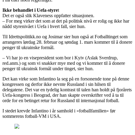
Ikke behandlet i Uefa-styre
t
Det er også slik Klaveness oppfatter situasjonen.
– For meg virker det som at det på politisk nivå er rolig og ikke har
nådd styrenivået i Uefa i hvert fall, sier hun.
Til Idrettspolitikk.no og Josimar sier hun også at Fotballtinget som
arrangeres lørdag 28. februar og søndag 1. mars kommer til å donere
penger til ukrainske formål.
– Vi har jo en visepresident som bor i Kyiv (Aslak Sverdrup,
red.anm.) og som vi snakker mye med og vi kommer til å donere
penger til ukrainsk formål under tinget, sier hun.
Det kan virke som Infantino la seg på en forsonende tone på denne
kongressen og derfor ikke nevnte Russland i sin hilsen til
delegatene. Det var en tydelig kontrast til talen han holdt på fjorårets
Uefa-kongress i Beograd, der han skapte overskrifter ved å ta til
orde for en betinget retur for Russland til internasjonal fotball.
I stedet krevde Infantino i år samhold i «fotballfamilien» før
sommerens fotball-VM i USA.