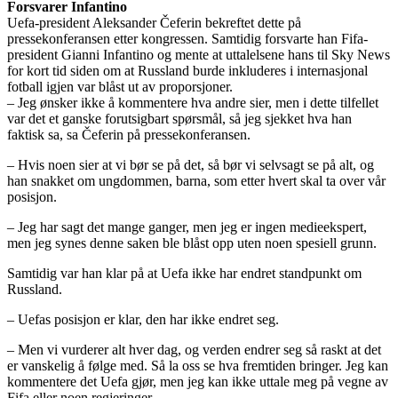
Forsvarer Infantino
Uefa-president Aleksander Čeferin bekreftet dette på
pressekonferansen etter kongressen. Samtidig forsvarte han Fifa-
president Gianni Infantino og mente at uttalelsene hans til Sky News
for kort tid siden om at Russland burde inkluderes i internasjonal
fotball igjen var blåst ut av proporsjoner.
– Jeg ønsker ikke å kommentere hva andre sier, men i dette tilfellet
var det et ganske forutsigbart spørsmål, så jeg sjekket hva han
faktisk sa, sa Čeferin på pressekonferansen.
– Hvis noen sier at vi bør se på det, så bør vi selvsagt se på alt, og
han snakket om ungdommen, barna, som etter hvert skal ta over vår
posisjon.
– Jeg har sagt det mange ganger, men jeg er ingen medieekspert,
men jeg synes denne saken ble blåst opp uten noen spesiell grunn.
Samtidig var han klar på at Uefa ikke har endret standpunkt om
Russland.
– Uefas posisjon er klar, den har ikke endret seg.
– Men vi vurderer alt hver dag, og verden endrer seg så raskt at det
er vanskelig å følge med. Så la oss se hva fremtiden bringer. Jeg kan
kommentere det Uefa gjør, men jeg kan ikke uttale meg på vegne av
Fifa eller noen regjeringer.