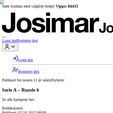
Støtt Josimar med valgfritt beløp!
Vipps: 84433
Logg inn
Registrer deg
Logg inn
Registrer deg
Publisert for
nesten 11 år siden
|
Nyheter
Serie A – Runde 6
Se alle kampene her.
Redaksjonen
Publisert:
02.10.2015 09:00