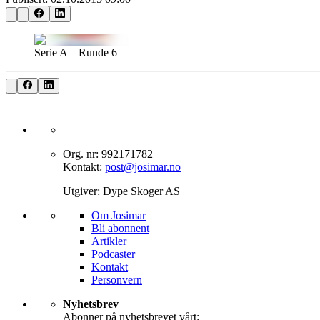
Serie A – Runde 6
Org. nr: 992171782
Kontakt:
post@josimar.no
Utgiver: Dype Skoger AS
Om J‌osimar ‍ ​‍​‍‌‍
Bli abonnent​​​​‌ ‍ ​‍​‍‌‍ ‌ ​‍‌‍‍‌‌‍‌ ‌‍‍‌‌‍ ‍​‍​‍​ ‍‍​‍​‍‌ ​ ‌‍​‌‌‍ ‍‌‍‍‌‌ ‌​‌ ‍‌​‍ ‍‌‍‍‌‌‍ ​‍​‍​‍ ​​‍​‍‌‍‍​‌ ​‍‌‍‌‌‌‍‌‍​‍​‍​ ‍‍​‍​‍‌‍‍​‌ ‌​‌ ‌​‌ ​​‌ ​ ​ ‍‍​‍ ​‍ ‌‍‌‌‌‍‌​‌‍‍‌‌ ‌​​‍ ‍‌‍‍‌‌‍‌​‌‍​‌‌‍‌ ‌ ​‍‌‍​‌‌‍ ‍‌‍‍‍‌‍​‌‌‍ ‍‌ ​ ‌‍‌‌‌‍ ‍​‍ ‍‌‍​ ‌‍ ‌‍ ‌​‍ ‌‍‍‌‌‍ ‍‌ ‌​‌‍‌‌‌‍ ‍‌ ‌​​‍ ‌‍‌‌‌‍‌​‌‍‍‌‌ ‌​​‍ ‌‍ ‌‌‍ ‌‍‌​‌‍‌‌​ ‌‌ ​​‌ ​‍‌‍‌‌‌ ​ ‌‍‌‌‌‍ ‍‌ ‌​‌‍​‌‌ ‌​‌‍‍‌‌‍ ‌‍ ‍​ ‍ ‌‍‍‌‌‍‌​​ ‌‌‍‌‍‌‍ ‌‍ ‌ ‌​‌‍‌‌‌ ​‍​ ‍ ‌ ‌​‌ ‍‌‌ ​​‌‍‌‌​ ‌‌‍‌‍‌‍ ‌‍ ‌ ‌​‌‍‌‌‌ ​‍​ ‍ ‌ ​​‌‍​‌‌ ‌​‌‍‍​​ ‌‌‍​ ‌‍ ‌‍ ​‌ ‌‌‌‍ ‌‌‍ ‍‌ ​ ​‍‌‌​ ‌‌‌​​‍‌‌ ‌‍‍ ‌‍‌‌‌ ‍‌​‍‌‌​ ​ ‌​‌​​‍‌‌​ ​ ‌​‌​​‍‌‌​ ​‍​ ​‍‌‍​‍​ ‍‌‌‍​ ‌‍‌‍‌‍​ ​ ​‌​ ‌​‌‍​‍‌‍‌‍​ ‍​​ ‌‌‌‍​‍​‍‌‌​ ​‍​ ​‍​‍‌‌​ ‌‌‌​‌​​‍ ‍‌‍​ ‌‍ ‌‍ ​‌ ‌‌‌‍ ‌‌‍ ‍‌​‍‌‌ ‌​‌‍‌‌‌‍ ‌‌ ​ ​‍‌‌​ ‌‌‌​​‍‌‌ ‌‍‍ ‌‍‌‌‌ ‍‌​‍‌‌​ ​ ‌​‌​​‍‌‌​ ​ ‌​‌​​‍‌‌​ ​‍​ ​‍‌‍​‌‌‍‌‍​ ‌‍​ ‌​‌‍‌‌​ ‍‌‌‍‌​‌‍​‍​ ‌ ‌‍​‌​ ‌ ​ ​​​‍‌‌​ ​‍​ ​‍​‍‌‌​ ‌‌‌​‌​​‍ ‍‌‍‍‌‌ ‌​‌‍‌‌‌‍ ‌‌ ​ ​‍‌‌​ ‌‌‌​​‍‌‌ ‌‍‍ ‌‍‌‌‌ ‍‌​‍‌‌​ ​ ‌​‌​​‍‌‌​ ​ ‌​‌​​‍‌‌​ ​‍​ ​‍‌‍‌‌‌‍​‌‌‍‌‌​ ‌‍‌‍​‍‌‍‌‌‌‍‌‌‌‍‌‍‌‍​‍​ ‍​​ ​ ​ ​ ​‍‌‌​ ​‍​ ​‍​‍‌‌​ ‌‌‌​‌​​‍ ‍‌‍ ​‌‍​‌‌‍​‍‌‍‌‌‌‍ ​​ ‌‍​‍‌‍​‌‌ ​ ‌‍‌‌‌‌‌‌‌ ​‍‌‍ ​​ ‌‌‍‍​‌ ‌​‌ ‌​‌ ​​‌ ​ ​‍‌‌​ ​ ‌​​‌​‍‌‌​ ​‍‌​‌‍​‍‌‌​ ​‍‌​‌‍‌‍‌‌‌‍‌​‌‍‍‌‌ ‌​​‍ ‍‌‍‍‌‌‍‌​‌‍​‌‌‍‌ ‌ ​‍‌‍​‌‌‍ ‍‌‍‍‍‌‍​‌‌‍ ‍‌ ​ ‌‍‌‌‌‍ ‍​‍ ‍‌‍​ ‌‍ ‌‍ ‌​‍‌‍‌‍‍‌‌‍‌​​ ‌‌‍‌‍‌‍ ‌‍ ‌ ‌​‌‍‌‌‌ ​‍​‍‌‍‌ ‌​‌ ‍‌‌ ​​‌‍‌‌​ ‌‌‍‌‍‌‍ ‌‍ ‌ ‌​‌‍‌‌‌ ​‍​‍‌‍‌ ​​‌‍​‌‌ ‌​‌‍‍​​ ‌‌‍​ ‌‍ ‌‍ ​‌ ‌‌‌‍ ‌‌‍ ‍‌ ​ ​‍‌‌​ ‌‌‌​​‍‌‌ ‌‍‍ ‌‍‌‌‌ ‍‌​‍‌‌​ ​ ‌​‌​​‍‌‌​ ​ ‌​‌​​‍‌‌​ ​‍​ ​‍‌‍​‍​ ‍‌‌‍​ ‌‍‌‍‌‍​ ​ ​‌​ ‌​‌‍​‍‌‍‌‍​ ‍​​ ‌‌‌‍​‍​‍‌‌​ ​‍​ ​‍​‍‌‌​ ‌‌‌​‌​​‍ ‍‌‍​ ‌‍ ‌‍ ​‌ ‌‌‌‍ ‌‌‍ ‍‌​‍‌‌ ‌​‌‍‌‌‌‍ ‌‌ ​ ​‍‌‌​ ‌‌‌​​‍‌‌ ‌‍‍ ‌‍‌‌‌ ‍‌​‍‌‌​ ​ ‌​‌​​‍‌‌​ ​ ‌​‌​​‍‌‌​ ​‍​ ​‍‌‍​‌‌‍‌‍​ ‌‍​ ‌​‌‍‌‌​ ‍‌‌‍‌​‌‍​‍​ ‌ ‌‍​‌​ ‌ ​ ​​​‍‌‌​ ​‍​ ​‍​‍‌‌​ ‌‌‌​‌​​‍ ‍‌‍‍‌‌ ‌​‌‍‌‌‌‍ ‌‌ ​ ​‍‌‌​ ‌‌‌​​‍‌‌ ‌‍‍ ‌‍‌‌‌ ‍‌​‍‌‌​ ​ ‌​‌​​‍‌‌​ ​ ‌​‌​​‍‌‌​ ​‍​ ​‍‌‍‌‌‌‍​‌‌‍‌‌​ ‌‍‌‍​‍‌‍‌‌‌‍‌‌‌‍‌‍‌‍​‍​ ‍​​ ​ ​ ​ ​‍‌‌​ ​‍​ ​‍​‍‌‌​ ‌‌‌​‌​​‍ ‍‌‍ ​‌‍​‌‌‍​‍‌‍‌‌‌‍ ​​‍‌‍‌ ​​‌‍‌‌‌ ​‍‌ ​ ‌ ​​‌‍‌‌‌‍​ ‌ ‌​‌‍‍‌‌ ‌‍‌‍‌‌​ ‌‌ ​​‌ ‌‌‌‍​‍‌‍ ​‌‍‍‌‌ ​ ‌‍‍​‌‍‌‌‌‍‌​​‍​‍‌ ‌
Artikler
Podcaster
Kontakt
Personvern​​​​‌ ‍ ​‍​‍‌‍ ‌ ​‍‌‍‍‌‌‍‌ ‌‍‍‌‌‍ ‍​‍​‍​ ‍‍​‍​‍‌ ​ ‌‍​‌‌‍ ‍‌‍‍‌‌ ‌​‌ ‍‌​‍ ‍‌‍‍‌‌‍ ​‍​‍​‍ ​​‍​‍‌‍‍​‌ ​‍‌‍‌‌‌‍‌‍​‍​‍​ ‍‍​‍​‍‌‍‍​‌ ‌​‌ ‌​‌ ​​‌ ​ ​ ‍‍​‍ ​‍ ‌‍‌‌‌‍‌​‌‍‍‌‌ ‌​​‍ ‍‌‍‍‌‌‍‌​‌‍​‌‌‍‌ ‌ ​‍‌‍​‌‌‍ ‍‌‍‍‍‌‍​‌‌‍ ‍‌ ​ ‌‍‌‌‌‍ ‍​‍ ‍‌‍​ ‌‍ ‌‍ ‌​‍ ‌‍‍‌‌‍ ‍‌ ‌​‌‍‌‌‌‍ ‍‌ ‌​​‍ ‌‍‌‌‌‍‌​‌‍‍‌‌ ‌​​‍ ‌‍ ‌‌‍ ‌‍‌​‌‍‌‌​ ‌‌ ​​‌ ​‍‌‍‌‌‌ ​ ‌‍‌‌‌‍ ‍‌ ‌​‌‍​‌‌ ‌​‌‍‍‌‌‍ ‌‍ ‍​ ‍ ‌‍‍‌‌‍‌​​ ‌‌‍‌‍‌‍ ‌‍ ‌ ‌​‌‍‌‌‌ ​‍​ ‍ ‌ ‌​‌ ‍‌‌ ​​‌‍‌‌​ ‌‌‍‌‍‌‍ ‌‍ ‌ ‌​‌‍‌‌‌ ​‍​ ‍ ‌ ​​‌‍​‌‌ ‌​‌‍‍​​ ‌‌‍​ ‌‍ ‌‍ ​‌ ‌‌‌‍ ‌‌‍ ‍‌ ​ ​‍‌‌​ ‌‌‌​​‍‌‌ ‌‍‍ ‌‍‌‌‌ ‍‌​‍‌‌​ ​ ‌​‌​​‍‌‌​ ​ ‌​‌​​‍‌‌​ ​‍​ ​‍‌‍​‍​ ‍‌‌‍​ ‌‍‌‍‌‍​ ​ ​‌​ ‌​‌‍​‍‌‍‌‍​ ‍​​ ‌‌‌‍​‍​‍‌‌​ ​‍​ ​‍​‍‌‌​ ‌‌‌​‌​​‍ ‍‌‍​ ‌‍ ‌‍ ​‌ ‌‌‌‍ ‌‌‍ ‍‌​‍‌‌ ‌​‌‍‌‌‌‍ ‌‌ ​ ​‍‌‌​ ‌‌‌​​‍‌‌ ‌‍‍ ‌‍‌‌‌ ‍‌​‍‌‌​ ​ ‌​‌​​‍‌‌​ ​ ‌​‌​​‍‌‌​ ​‍​ ​‍‌‍​‌‌‍‌‍​ ‌‍​ ‌​‌‍‌‌​ ‍‌‌‍‌​‌‍​‍​ ‌ ‌‍​‌​ ‌ ​ ​​​‍‌‌​ ​‍​ ​‍​‍‌‌​ ‌‌‌​‌​​‍ ‍‌‍‍‌‌ ‌​‌‍‌‌‌‍ ‌‌ ​ ​‍‌‌​ ‌‌‌​​‍‌‌ ‌‍‍ ‌‍‌‌‌ ‍‌​‍‌‌​ ​ ‌​‌​​‍‌‌​ ​ ‌​‌​​‍‌‌​ ​‍​ ​‍​ ‌‌‌‍​ ‌‍‌​​ ​‍​ ‍‌​ ​‍​ ​‌‌‍‌​​ ‌‍‌‍‌‌​ ‌‌​ ‌‍​‍‌‌​ ​‍​ ​‍​‍‌‌​ ‌‌‌​‌​​‍ ‍‌‍ ​‌‍​‌‌‍​‍‌‍‌‌‌‍ ​​ ‌‍​‍‌‍​‌‌ ​ ‌‍‌‌‌‌‌‌‌ ​‍‌‍ ​​ ‌‌‍‍​‌ ‌​‌ ‌​‌ ​​‌ ​ ​‍‌‌​ ​ ‌​​‌​‍‌‌​ ​‍‌​‌‍​‍‌‌​ ​‍‌​‌‍‌‍‌‌‌‍‌​‌‍‍‌‌ ‌​​‍ ‍‌‍‍‌‌‍‌​‌‍​‌‌‍‌ ‌ ​‍‌‍​‌‌‍ ‍‌‍‍‍‌‍​‌‌‍ ‍‌ ​ ‌‍‌‌‌‍ ‍​‍ ‍‌‍​ ‌‍ ‌‍ ‌​‍‌‍‌‍‍‌‌‍‌​​ ‌‌‍‌‍‌‍ ‌‍ ‌ ‌​‌‍‌‌‌ ​‍​‍‌‍‌ ‌​‌ ‍‌‌ ​​‌‍‌‌​ ‌‌‍‌‍‌‍ ‌‍ ‌ ‌​‌‍‌‌‌ ​‍​‍‌‍‌ ​​‌‍​‌‌ ‌​‌‍‍​​ ‌‌‍​ ‌‍ ‌‍ ​‌ ‌‌‌‍ ‌‌‍ ‍‌ ​ ​‍‌‌​ ‌‌‌​​‍‌‌ ‌‍‍ ‌‍‌‌‌ ‍‌​‍‌‌​ ​ ‌​‌​​‍‌‌​ ​ ‌​‌​​‍‌‌​ ​‍​ ​‍‌‍​‍​ ‍‌‌‍​ ‌‍‌‍‌‍​ ​ ​‌​ ‌​‌‍​‍‌‍‌‍​ ‍​​ ‌‌‌‍​‍​‍‌‌​ ​‍​ ​‍​‍‌‌​ ‌‌‌​‌​​‍ ‍‌‍​ ‌‍ ‌‍ ​‌ ‌‌‌‍ ‌‌‍ ‍‌​‍‌‌ ‌​‌‍‌‌‌‍ ‌‌ ​ ​‍‌‌​ ‌‌‌​​‍‌‌ ‌‍‍ ‌‍‌‌‌ ‍‌​‍‌‌​ ​ ‌​‌​​‍‌‌​ ​ ‌​‌​​‍‌‌​ ​‍​ ​‍‌‍​‌‌‍‌‍​ ‌‍​ ‌​‌‍‌‌​ ‍‌‌‍‌​‌‍​‍​ ‌ ‌‍​‌​ ‌ ​ ​​​‍‌‌​ ​‍​ ​‍​‍‌‌​ ‌‌‌​‌​​‍ ‍‌‍‍‌‌ ‌​‌‍‌‌‌‍ ‌‌ ​ ​‍‌‌​ ‌‌‌​​‍‌‌ ‌‍‍ ‌‍‌‌‌ ‍‌​‍‌‌​ ​ ‌​‌​​‍‌‌​ ​ ‌​‌​​‍‌‌​ ​‍​ ​‍​ ‌‌‌‍​ ‌‍‌​​ ​‍​ ‍‌​ ​‍​ ​‌‌‍‌​​ ‌‍‌‍‌‌​ ‌‌​ ‌‍​‍‌‌​ ​‍​ ​‍​‍‌‌​ ‌‌‌​‌​​‍ ‍‌‍ ​‌‍​‌‌‍​‍‌‍‌‌‌‍ ​​‍‌‍‌ ​​‌‍‌‌‌ ​‍‌ ​ ‌ ​​‌‍‌‌‌‍​ ‌ ‌​‌‍‍‌‌ ‌‍‌‍‌‌​ ‌‌ ​​‌ ‌‌‌‍​‍‌‍ ​‌‍‍‌‌ ​ ‌‍‍​‌‍‌‌‌‍‌​​‍​‍‌ ‌
Nyhetsbrev
Abonner på nyhetsbrevet vårt: