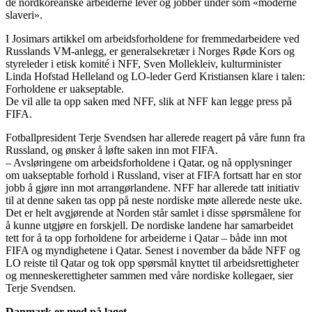
de nordkoreanske arbeiderne lever og jobber under som «moderne
slaveri».
I Josimars artikkel om arbeidsforholdene for fremmedarbeidere ved
Russlands VM-anlegg, er generalsekretær i Norges Røde Kors og
styreleder i etisk komité i NFF, Sven Mollekleiv, kulturminister
Linda Hofstad Helleland og LO-leder Gerd Kristiansen klare i talen:
Forholdene er uakseptable.
De vil alle ta opp saken med NFF, slik at NFF kan legge press på
FIFA.
Fotballpresident Terje Svendsen har allerede reagert på våre funn fra
Russland, og ønsker å løfte saken inn mot FIFA.
– Avsløringene om arbeidsforholdene i Qatar, og nå opplysninger
om uakseptable forhold i Russland, viser at FIFA fortsatt har en stor
jobb å gjøre inn mot arrangørlandene. NFF har allerede tatt initiativ
til at denne saken tas opp på neste nordiske møte allerede neste uke.
Det er helt avgjørende at Norden står samlet i disse spørsmålene for
å kunne utgjøre en forskjell. De nordiske landene har samarbeidet
tett for å ta opp forholdene for arbeiderne i Qatar – både inn mot
FIFA og myndighetene i Qatar. Senest i november da både NFF og
LO reiste til Qatar og tok opp spørsmål knyttet til arbeidsrettigheter
og menneskerettigheter sammen med våre nordiske kollegaer, sier
Terje Svendsen.
Danmark er med på laget