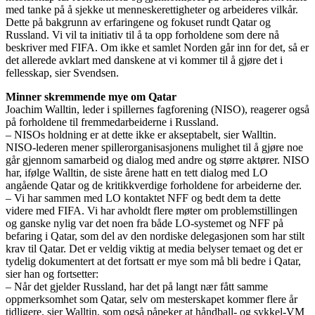
med tanke på å sjekke ut menneskerettigheter og arbeideres vilkår.
Dette på bakgrunn av erfaringene og fokuset rundt Qatar og
Russland. Vi vil ta initiativ til å ta opp forholdene som dere nå
beskriver med FIFA. Om ikke et samlet Norden går inn for det, så er
det allerede avklart med danskene at vi kommer til å gjøre det i
fellesskap, sier Svendsen.
Minner skremmende mye om Qatar
Joachim Walltin, leder i spillernes fagforening (NISO), reagerer også
på forholdene til fremmedarbeiderne i Russland.
– NISOs holdning er at dette ikke er akseptabelt, sier Walltin.
NISO-lederen mener spillerorganisasjonens mulighet til å gjøre noe
går gjennom samarbeid og dialog med andre og større aktører. NISO
har, ifølge Walltin, de siste årene hatt en tett dialog med LO
angående Qatar og de kritikkverdige forholdene for arbeiderne der.
– Vi har sammen med LO kontaktet NFF og bedt dem ta dette
videre med FIFA. Vi har avholdt flere møter om problemstillingen
og ganske nylig var det noen fra både LO-systemet og NFF på
befaring i Qatar, som del av den nordiske delegasjonen som har stilt
krav til Qatar. Det er veldig viktig at media belyser temaet og det er
tydelig dokumentert at det fortsatt er mye som må bli bedre i Qatar,
sier han og fortsetter:
– Når det gjelder Russland, har det på langt nær fått samme
oppmerksomhet som Qatar, selv om mesterskapet kommer flere år
tidligere, sier Walltin, som også påpeker at håndball- og sykkel-VM