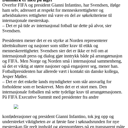
Overfor FIFA og president Gianni Infantino, har Svendsen, ifølge
ham selv, adressert at respekt for menneskerettigheter og
arbeidstakeres rettigheter må være en del av søkekriteriene til
internasjonale mesterskap.
– Det er på tide av internasjonal fotball tar dette på alvor, sier
Svendsen.
Presidenten mener det er en styrke at Norden representerer
idrettskulturer og nasjoner som stiller krav til etikk og
menneskerettigheter. Svendsen sier det er ikke er tvil om at
internasjonalt press og dialog gjør inntrykk både på arrangørnasjon
og FIFA. Men Norge og Norden små i internasjonal sammenheng,
så det er viktig at større nasjoner også engasjerer seg, mener han.
Fotballpresidenten har allerede vært i kontakt sin danske kollega,
Jesper Møller.
– Det er det enkelte lands myndigheter som står ansvarlig for
forholdene som er beskrevet. Men det er et stort men. Den
internasjonale fotballen må sette tydelige krav til arrangørnasjonen.
På FIFA Executive Summit med presidenter fra andre
konføderasjoner og president Gianni Infantino, tok jeg opp og
understreket viktigheten av at første fase i søknadsrunden for nye
mesterskap får reelt innhold og gjennomføres på en transparent måte