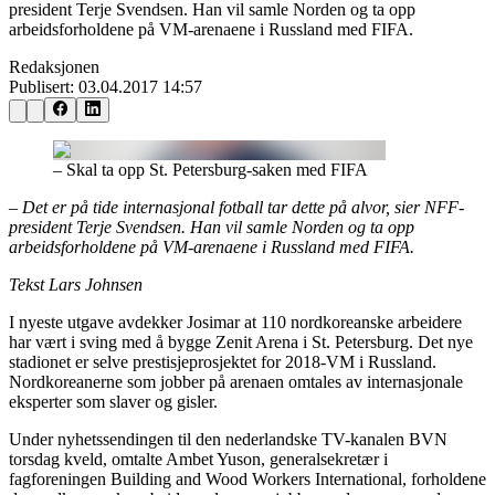
president Terje Svendsen. Han vil samle Norden og ta opp
arbeidsforholdene på VM-arenaene i Russland med FIFA.
Redaksjonen
Publisert:
03.04.2017 14:57
– Skal ta opp St. Petersburg-saken med FIFA
– Det er på tide internasjonal fotball tar dette på alvor, sier NFF-
president Terje Svendsen. Han vil samle Norden og ta opp
arbeidsforholdene på VM-arenaene i Russland med FIFA.
Tekst Lars Johnsen
I nyeste utgave avdekker Josimar at 110 nordkoreanske arbeidere
har vært i sving med å bygge Zenit Arena i St. Petersburg. Det nye
stadionet er selve prestisjeprosjektet for 2018-VM i Russland.
Nordkoreanerne som jobber på arenaen omtales av internasjonale
eksperter som slaver og gisler.
Under nyhetssendingen til den nederlandske TV-kanalen BVN
torsdag kveld, omtalte Ambet Yuson, generalsekretær i
fagforeningen Building and Wood Workers International, forholdene