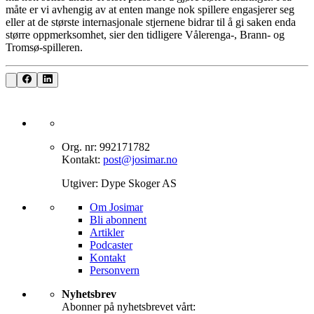
måte er vi avhengig av at enten mange nok spillere engasjerer seg
eller at de største internasjonale stjernene bidrar til å gi saken enda
større oppmerksomhet, sier den tidligere Vålerenga-, Brann- og
Tromsø-spilleren.
Org. nr: 992171782
Kontakt:
post@josimar.no
Utgiver: Dype Skoger AS
Om J‌osimar ‍ ​‍​‍‌‍
Bli abonnent​​​​‌ ‍ ​‍​‍‌‍ ‌ ​‍‌‍‍‌‌‍‌ ‌‍‍‌‌‍ ‍​‍​‍​ ‍‍​‍​‍‌ ​ ‌‍​‌‌‍ ‍‌‍‍‌‌ ‌​‌ ‍‌​‍ ‍‌‍‍‌‌‍ ​‍​‍​‍ ​​‍​‍‌‍‍​‌ ​‍‌‍‌‌‌‍‌‍​‍​‍​ ‍‍​‍​‍‌‍‍​‌ ‌​‌ ‌​‌ ​​‌ ​ ​ ‍‍​‍ ​‍ ‌‍‌‌‌‍‌​‌‍‍‌‌ ‌​​‍ ‍‌‍‍‌‌‍‌​‌‍​‌‌‍‌ ‌ ​‍‌‍​‌‌‍ ‍‌‍‍‍‌‍​‌‌‍ ‍‌ ​ ‌‍‌‌‌‍ ‍​‍ ‍‌‍​ ‌‍ ‌‍ ‌​‍ ‌‍‍‌‌‍ ‍‌ ‌​‌‍‌‌‌‍ ‍‌ ‌​​‍ ‌‍‌‌‌‍‌​‌‍‍‌‌ ‌​​‍ ‌‍ ‌‌‍ ‌‍‌​‌‍‌‌​ ‌‌ ​​‌ ​‍‌‍‌‌‌ ​ ‌‍‌‌‌‍ ‍‌ ‌​‌‍​‌‌ ‌​‌‍‍‌‌‍ ‌‍ ‍​ ‍ ‌‍‍‌‌‍‌​​ ‌‌‍‌‍‌‍ ‌‍ ‌ ‌​‌‍‌‌‌ ​‍​ ‍ ‌ ‌​‌ ‍‌‌ ​​‌‍‌‌​ ‌‌‍‌‍‌‍ ‌‍ ‌ ‌​‌‍‌‌‌ ​‍​ ‍ ‌ ​​‌‍​‌‌ ‌​‌‍‍​​ ‌‌‍​ ‌‍ ‌‍ ​‌ ‌‌‌‍ ‌‌‍ ‍‌ ​ ​‍‌‌​ ‌‌‌​​‍‌‌ ‌‍‍ ‌‍‌‌‌ ‍‌​‍‌‌​ ​ ‌​‌​​‍‌‌​ ​ ‌​‌​​‍‌‌​ ​‍​ ​‍‌‍​‍​ ‍‌‌‍​ ‌‍‌‍‌‍​ ​ ​‌​ ‌​‌‍​‍‌‍‌‍​ ‍​​ ‌‌‌‍​‍​‍‌‌​ ​‍​ ​‍​‍‌‌​ ‌‌‌​‌​​‍ ‍‌‍​ ‌‍ ‌‍ ​‌ ‌‌‌‍ ‌‌‍ ‍‌​‍‌‌ ‌​‌‍‌‌‌‍ ‌‌ ​ ​‍‌‌​ ‌‌‌​​‍‌‌ ‌‍‍ ‌‍‌‌‌ ‍‌​‍‌‌​ ​ ‌​‌​​‍‌‌​ ​ ‌​‌​​‍‌‌​ ​‍​ ​‍‌‍​‌‌‍‌‍​ ‌‍​ ‌​‌‍‌‌​ ‍‌‌‍‌​‌‍​‍​ ‌ ‌‍​‌​ ‌ ​ ​​​‍‌‌​ ​‍​ ​‍​‍‌‌​ ‌‌‌​‌​​‍ ‍‌‍‍‌‌ ‌​‌‍‌‌‌‍ ‌‌ ​ ​‍‌‌​ ‌‌‌​​‍‌‌ ‌‍‍ ‌‍‌‌‌ ‍‌​‍‌‌​ ​ ‌​‌​​‍‌‌​ ​ ‌​‌​​‍‌‌​ ​‍​ ​‍‌‍‌‌‌‍​‌‌‍‌‌​ ‌‍‌‍​‍‌‍‌‌‌‍‌‌‌‍‌‍‌‍​‍​ ‍​​ ​ ​ ​ ​‍‌‌​ ​‍​ ​‍​‍‌‌​ ‌‌‌​‌​​‍ ‍‌‍ ​‌‍​‌‌‍​‍‌‍‌‌‌‍ ​​ ‌‍​‍‌‍​‌‌ ​ ‌‍‌‌‌‌‌‌‌ ​‍‌‍ ​​ ‌‌‍‍​‌ ‌​‌ ‌​‌ ​​‌ ​ ​‍‌‌​ ​ ‌​​‌​‍‌‌​ ​‍‌​‌‍​‍‌‌​ ​‍‌​‌‍‌‍‌‌‌‍‌​‌‍‍‌‌ ‌​​‍ ‍‌‍‍‌‌‍‌​‌‍​‌‌‍‌ ‌ ​‍‌‍​‌‌‍ ‍‌‍‍‍‌‍​‌‌‍ ‍‌ ​ ‌‍‌‌‌‍ ‍​‍ ‍‌‍​ ‌‍ ‌‍ ‌​‍‌‍‌‍‍‌‌‍‌​​ ‌‌‍‌‍‌‍ ‌‍ ‌ ‌​‌‍‌‌‌ ​‍​‍‌‍‌ ‌​‌ ‍‌‌ ​​‌‍‌‌​ ‌‌‍‌‍‌‍ ‌‍ ‌ ‌​‌‍‌‌‌ ​‍​‍‌‍‌ ​​‌‍​‌‌ ‌​‌‍‍​​ ‌‌‍​ ‌‍ ‌‍ ​‌ ‌‌‌‍ ‌‌‍ ‍‌ ​ ​‍‌‌​ ‌‌‌​​‍‌‌ ‌‍‍ ‌‍‌‌‌ ‍‌​‍‌‌​ ​ ‌​‌​​‍‌‌​ ​ ‌​‌​​‍‌‌​ ​‍​ ​‍‌‍​‍​ ‍‌‌‍​ ‌‍‌‍‌‍​ ​ ​‌​ ‌​‌‍​‍‌‍‌‍​ ‍​​ ‌‌‌‍​‍​‍‌‌​ ​‍​ ​‍​‍‌‌​ ‌‌‌​‌​​‍ ‍‌‍​ ‌‍ ‌‍ ​‌ ‌‌‌‍ ‌‌‍ ‍‌​‍‌‌ ‌​‌‍‌‌‌‍ ‌‌ ​ ​‍‌‌​ ‌‌‌​​‍‌‌ ‌‍‍ ‌‍‌‌‌ ‍‌​‍‌‌​ ​ ‌​‌​​‍‌‌​ ​ ‌​‌​​‍‌‌​ ​‍​ ​‍‌‍​‌‌‍‌‍​ ‌‍​ ‌​‌‍‌‌​ ‍‌‌‍‌​‌‍​‍​ ‌ ‌‍​‌​ ‌ ​ ​​​‍‌‌​ ​‍​ ​‍​‍‌‌​ ‌‌‌​‌​​‍ ‍‌‍‍‌‌ ‌​‌‍‌‌‌‍ ‌‌ ​ ​‍‌‌​ ‌‌‌​​‍‌‌ ‌‍‍ ‌‍‌‌‌ ‍‌​‍‌‌​ ​ ‌​‌​​‍‌‌​ ​ ‌​‌​​‍‌‌​ ​‍​ ​‍‌‍‌‌‌‍​‌‌‍‌‌​ ‌‍‌‍​‍‌‍‌‌‌‍‌‌‌‍‌‍‌‍​‍​ ‍​​ ​ ​ ​ ​‍‌‌​ ​‍​ ​‍​‍‌‌​ ‌‌‌​‌​​‍ ‍‌‍ ​‌‍​‌‌‍​‍‌‍‌‌‌‍ ​​‍‌‍‌ ​​‌‍‌‌‌ ​‍‌ ​ ‌ ​​‌‍‌‌‌‍​ ‌ ‌​‌‍‍‌‌ ‌‍‌‍‌‌​ ‌‌ ​​‌ ‌‌‌‍​‍‌‍ ​‌‍‍‌‌ ​ ‌‍‍​‌‍‌‌‌‍‌​​‍​‍‌ ‌
Artikler
Podcaster
Kontakt
Personvern​​​​‌ ‍ ​‍​‍‌‍ ‌ ​‍‌‍‍‌‌‍‌ ‌‍‍‌‌‍ ‍​‍​‍​ ‍‍​‍​‍‌ ​ ‌‍​‌‌‍ ‍‌‍‍‌‌ ‌​‌ ‍‌​‍ ‍‌‍‍‌‌‍ ​‍​‍​‍ ​​‍​‍‌‍‍​‌ ​‍‌‍‌‌‌‍‌‍​‍​‍​ ‍‍​‍​‍‌‍‍​‌ ‌​‌ ‌​‌ ​​‌ ​ ​ ‍‍​‍ ​‍ ‌‍‌‌‌‍‌​‌‍‍‌‌ ‌​​‍ ‍‌‍‍‌‌‍‌​‌‍​‌‌‍‌ ‌ ​‍‌‍​‌‌‍ ‍‌‍‍‍‌‍​‌‌‍ ‍‌ ​ ‌‍‌‌‌‍ ‍​‍ ‍‌‍​ ‌‍ ‌‍ ‌​‍ ‌‍‍‌‌‍ ‍‌ ‌​‌‍‌‌‌‍ ‍‌ ‌​​‍ ‌‍‌‌‌‍‌​‌‍‍‌‌ ‌​​‍ ‌‍ ‌‌‍ ‌‍‌​‌‍‌‌​ ‌‌ ​​‌ ​‍‌‍‌‌‌ ​ ‌‍‌‌‌‍ ‍‌ ‌​‌‍​‌‌ ‌​‌‍‍‌‌‍ ‌‍ ‍​ ‍ ‌‍‍‌‌‍‌​​ ‌‌‍‌‍‌‍ ‌‍ ‌ ‌​‌‍‌‌‌ ​‍​ ‍ ‌ ‌​‌ ‍‌‌ ​​‌‍‌‌​ ‌‌‍‌‍‌‍ ‌‍ ‌ ‌​‌‍‌‌‌ ​‍​ ‍ ‌ ​​‌‍​‌‌ ‌​‌‍‍​​ ‌‌‍​ ‌‍ ‌‍ ​‌ ‌‌‌‍ ‌‌‍ ‍‌ ​ ​‍‌‌​ ‌‌‌​​‍‌‌ ‌‍‍ ‌‍‌‌‌ ‍‌​‍‌‌​ ​ ‌​‌​​‍‌‌​ ​ ‌​‌​​‍‌‌​ ​‍​ ​‍‌‍​‍​ ‍‌‌‍​ ‌‍‌‍‌‍​ ​ ​‌​ ‌​‌‍​‍‌‍‌‍​ ‍​​ ‌‌‌‍​‍​‍‌‌​ ​‍​ ​‍​‍‌‌​ ‌‌‌​‌​​‍ ‍‌‍​ ‌‍ ‌‍ ​‌ ‌‌‌‍ ‌‌‍ ‍‌​‍‌‌ ‌​‌‍‌‌‌‍ ‌‌ ​ ​‍‌‌​ ‌‌‌​​‍‌‌ ‌‍‍ ‌‍‌‌‌ ‍‌​‍‌‌​ ​ ‌​‌​​‍‌‌​ ​ ‌​‌​​‍‌‌​ ​‍​ ​‍‌‍​‌‌‍‌‍​ ‌‍​ ‌​‌‍‌‌​ ‍‌‌‍‌​‌‍​‍​ ‌ ‌‍​‌​ ‌ ​ ​​​‍‌‌​ ​‍​ ​‍​‍‌‌​ ‌‌‌​‌​​‍ ‍‌‍‍‌‌ ‌​‌‍‌‌‌‍ ‌‌ ​ ​‍‌‌​ ‌‌‌​​‍‌‌ ‌‍‍ ‌‍‌‌‌ ‍‌​‍‌‌​ ​ ‌​‌​​‍‌‌​ ​ ‌​‌​​‍‌‌​ ​‍​ ​‍​ ‌‌‌‍​ ‌‍‌​​ ​‍​ ‍‌​ ​‍​ ​‌‌‍‌​​ ‌‍‌‍‌‌​ ‌‌​ ‌‍​‍‌‌​ ​‍​ ​‍​‍‌‌​ ‌‌‌​‌​​‍ ‍‌‍ ​‌‍​‌‌‍​‍‌‍‌‌‌‍ ​​ ‌‍​‍‌‍​‌‌ ​ ‌‍‌‌‌‌‌‌‌ ​‍‌‍ ​​ ‌‌‍‍​‌ ‌​‌ ‌​‌ ​​‌ ​ ​‍‌‌​ ​ ‌​​‌​‍‌‌​ ​‍‌​‌‍​‍‌‌​ ​‍‌​‌‍‌‍‌‌‌‍‌​‌‍‍‌‌ ‌​​‍ ‍‌‍‍‌‌‍‌​‌‍​‌‌‍‌ ‌ ​‍‌‍​‌‌‍ ‍‌‍‍‍‌‍​‌‌‍ ‍‌ ​ ‌‍‌‌‌‍ ‍​‍ ‍‌‍​ ‌‍ ‌‍ ‌​‍‌‍‌‍‍‌‌‍‌​​ ‌‌‍‌‍‌‍ ‌‍ ‌ ‌​‌‍‌‌‌ ​‍​‍‌‍‌ ‌​‌ ‍‌‌ ​​‌‍‌‌​ ‌‌‍‌‍‌‍ ‌‍ ‌ ‌​‌‍‌‌‌ ​‍​‍‌‍‌ ​​‌‍​‌‌ ‌​‌‍‍​​ ‌‌‍​ ‌‍ ‌‍ ​‌ ‌‌‌‍ ‌‌‍ ‍‌ ​ ​‍‌‌​ ‌‌‌​​‍‌‌ ‌‍‍ ‌‍‌‌‌ ‍‌​‍‌‌​ ​ ‌​‌​​‍‌‌​ ​ ‌​‌​​‍‌‌​ ​‍​ ​‍‌‍​‍​ ‍‌‌‍​ ‌‍‌‍‌‍​ ​ ​‌​ ‌​‌‍​‍‌‍‌‍​ ‍​​ ‌‌‌‍​‍​‍‌‌​ ​‍​ ​‍​‍‌‌​ ‌‌‌​‌​​‍ ‍‌‍​ ‌‍ ‌‍ ​‌ ‌‌‌‍ ‌‌‍ ‍‌​‍‌‌ ‌​‌‍‌‌‌‍ ‌‌ ​ ​‍‌‌​ ‌‌‌​​‍‌‌ ‌‍‍ ‌‍‌‌‌ ‍‌​‍‌‌​ ​ ‌​‌​​‍‌‌​ ​ ‌​‌​​‍‌‌​ ​‍​ ​‍‌‍​‌‌‍‌‍​ ‌‍​ ‌​‌‍‌‌​ ‍‌‌‍‌​‌‍​‍​ ‌ ‌‍​‌​ ‌ ​ ​​​‍‌‌​ ​‍​ ​‍​‍‌‌​ ‌‌‌​‌​​‍ ‍‌‍‍‌‌ ‌​‌‍‌‌‌‍ ‌‌ ​ ​‍‌‌​ ‌‌‌​​‍‌‌ ‌‍‍ ‌‍‌‌‌ ‍‌​‍‌‌​ ​ ‌​‌​​‍‌‌​ ​ ‌​‌​​‍‌‌​ ​‍​ ​‍​ ‌‌‌‍​ ‌‍‌​​ ​‍​ ‍‌​ ​‍​ ​‌‌‍‌​​ ‌‍‌‍‌‌​ ‌‌​ ‌‍​‍‌‌​ ​‍​ ​‍​‍‌‌​ ‌‌‌​‌​​‍ ‍‌‍ ​‌‍​‌‌‍​‍‌‍‌‌‌‍ ​​‍‌‍‌ ​​‌‍‌‌‌ ​‍‌ ​ ‌ ​​‌‍‌‌‌‍​ ‌ ‌​‌‍‍‌‌ ‌‍‌‍‌‌​ ‌‌ ​​‌ ‌‌‌‍​‍‌‍ ​‌‍‍‌‌ ​ ‌‍‍​‌‍‌‌‌‍‌​​‍​‍‌ ‌
Nyhetsbrev
Abonner på nyhetsbrevet vårt: