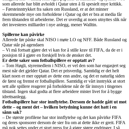
som allerede har blitt avholdt i Qatar uten å få spesielt mye kritikk.
– Førsteinntrykket fra saken om Russland, er at det minner
skremmende mye om forholdene i Qatar og det er bra at media får
frem tilstanden til arbeiderne. Det er uverdig at noen utnyttes slik når
det investeres milliarder i nye anlegg, mener Walltin.
Spillerne kan påvirke
Allerede før påske skal NISO i møte LO og NFF. Både Russland og
Qatar står på agendaen
– Vi må fortsatt gjøre det vi kan for å stille krav til FIFA, da de er i
posisjon til å gjøre en forskjell hvis de ønsker det.
Er dette saker som fotballspillere er opptatt av?
– Tom Høgli, styremedlem i NISO, er vel den som har engasjert seg
mest når det gjelder Qatar. Det er prisverdig. Samtidig er det helt
klart noen er mer opptatt av dette enn andre, og det er naturlig siden
de først og fremst er fotballspillere. Samtidig er vårt inntrykk at stort
sett alle spillere reagerer på forholdene når de får innsyn i tingenes
tilstand. Ingen skal godta at flere arbeidere mister livet for å bygge
idrettsanlegg.
Fotballspillere har stor innflytelse. Dersom de hadde gått ut mot
dette – og ment det – hvilken betydning kunne det hatt i en
sånn sak?
– De største profilene har stor innflytelse og det kan påvirke FIFA
og deres sponsorer dersom de sier fra om at dette ikke er greit. FIFA
må nok settes under et stort press for å gjøre større endringer. I så