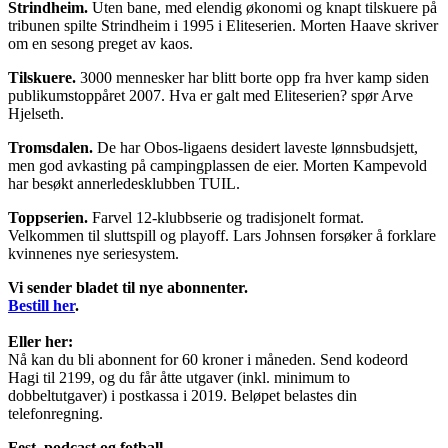
Strindheim.
Uten bane, med elendig økonomi og knapt tilskuere på
tribunen spilte Strindheim i 1995 i Eliteserien. Morten Haave skriver
om en sesong preget av kaos.
Tilskuere.
3000 mennesker har blitt borte opp fra hver kamp siden
publikumstoppåret 2007. Hva er galt med Eliteserien? spør Arve
Hjelseth.
Tromsdalen.
De har Obos-ligaens desidert laveste lønnsbudsjett,
men god avkasting på campingplassen de eier. Morten Kampevold
har besøkt annerledesklubben TUIL.
Toppserien.
Farvel 12-klubbserie og tradisjonelt format.
Velkommen til sluttspill og playoff. Lars Johnsen forsøker å forklare
kvinnenes nye seriesystem.
Vi sender bladet til nye abonnenter.
Bestill her
.
Eller her:
Nå kan du bli abonnent for 60 kroner i måneden. Send kodeord
Hagi til 2199, og du får åtte utgaver (inkl. minimum to
dobbeltutgaver) i postkassa i 2019. Beløpet belastes din
telefonregning.
Fest, podcast og fotball