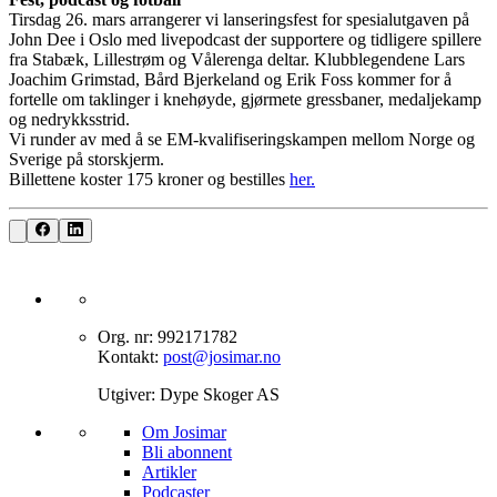
Tirsdag 26. mars arrangerer vi lanseringsfest for spesialutgaven på
John Dee i Oslo med livepodcast der supportere og tidligere spillere
fra Stabæk, Lillestrøm og Vålerenga deltar. Klubblegendene Lars
Joachim Grimstad, Bård Bjerkeland og Erik Foss kommer for å
fortelle om taklinger i knehøyde, gjørmete gressbaner, medaljekamp
og nedrykksstrid.
Vi runder av med å se EM-kvalifiseringskampen mellom Norge og
Sverige på storskjerm.
Billettene koster 175 kroner og bestilles
her.
Org. nr: 992171782
Kontakt:
post@josimar.no
Utgiver: Dype Skoger AS
Om J‌osimar ‍ ​‍​‍‌‍
Bli abonnent​​​​‌ ‍ ​‍​‍‌‍ ‌ ​‍‌‍‍‌‌‍‌ ‌‍‍‌‌‍ ‍​‍​‍​ ‍‍​‍​‍‌ ​ ‌‍​‌‌‍ ‍‌‍‍‌‌ ‌​‌ ‍‌​‍ ‍‌‍‍‌‌‍ ​‍​‍​‍ ​​‍​‍‌‍‍​‌ ​‍‌‍‌‌‌‍‌‍​‍​‍​ ‍‍​‍​‍‌‍‍​‌ ‌​‌ ‌​‌ ​​‌ ​ ​ ‍‍​‍ ​‍ ‌‍‌‌‌‍‌​‌‍‍‌‌ ‌​​‍ ‍‌‍‍‌‌‍‌​‌‍​‌‌‍‌ ‌ ​‍‌‍​‌‌‍ ‍‌‍‍‍‌‍​‌‌‍ ‍‌ ​ ‌‍‌‌‌‍ ‍​‍ ‍‌‍​ ‌‍ ‌‍ ‌​‍ ‌‍‍‌‌‍ ‍‌ ‌​‌‍‌‌‌‍ ‍‌ ‌​​‍ ‌‍‌‌‌‍‌​‌‍‍‌‌ ‌​​‍ ‌‍ ‌‌‍ ‌‍‌​‌‍‌‌​ ‌‌ ​​‌ ​‍‌‍‌‌‌ ​ ‌‍‌‌‌‍ ‍‌ ‌​‌‍​‌‌ ‌​‌‍‍‌‌‍ ‌‍ ‍​ ‍ ‌‍‍‌‌‍‌​​ ‌‌‍‌‍‌‍ ‌‍ ‌ ‌​‌‍‌‌‌ ​‍​ ‍ ‌ ‌​‌ ‍‌‌ ​​‌‍‌‌​ ‌‌‍‌‍‌‍ ‌‍ ‌ ‌​‌‍‌‌‌ ​‍​ ‍ ‌ ​​‌‍​‌‌ ‌​‌‍‍​​ ‌‌‍​ ‌‍ ‌‍ ​‌ ‌‌‌‍ ‌‌‍ ‍‌ ​ ​‍‌‌​ ‌‌‌​​‍‌‌ ‌‍‍ ‌‍‌‌‌ ‍‌​‍‌‌​ ​ ‌​‌​​‍‌‌​ ​ ‌​‌​​‍‌‌​ ​‍​ ​‍‌‍​‍​ ‍‌‌‍​ ‌‍‌‍‌‍​ ​ ​‌​ ‌​‌‍​‍‌‍‌‍​ ‍​​ ‌‌‌‍​‍​‍‌‌​ ​‍​ ​‍​‍‌‌​ ‌‌‌​‌​​‍ ‍‌‍​ ‌‍ ‌‍ ​‌ ‌‌‌‍ ‌‌‍ ‍‌​‍‌‌ ‌​‌‍‌‌‌‍ ‌‌ ​ ​‍‌‌​ ‌‌‌​​‍‌‌ ‌‍‍ ‌‍‌‌‌ ‍‌​‍‌‌​ ​ ‌​‌​​‍‌‌​ ​ ‌​‌​​‍‌‌​ ​‍​ ​‍‌‍​‌‌‍‌‍​ ‌‍​ ‌​‌‍‌‌​ ‍‌‌‍‌​‌‍​‍​ ‌ ‌‍​‌​ ‌ ​ ​​​‍‌‌​ ​‍​ ​‍​‍‌‌​ ‌‌‌​‌​​‍ ‍‌‍‍‌‌ ‌​‌‍‌‌‌‍ ‌‌ ​ ​‍‌‌​ ‌‌‌​​‍‌‌ ‌‍‍ ‌‍‌‌‌ ‍‌​‍‌‌​ ​ ‌​‌​​‍‌‌​ ​ ‌​‌​​‍‌‌​ ​‍​ ​‍‌‍‌‌‌‍​‌‌‍‌‌​ ‌‍‌‍​‍‌‍‌‌‌‍‌‌‌‍‌‍‌‍​‍​ ‍​​ ​ ​ ​ ​‍‌‌​ ​‍​ ​‍​‍‌‌​ ‌‌‌​‌​​‍ ‍‌‍ ​‌‍​‌‌‍​‍‌‍‌‌‌‍ ​​ ‌‍​‍‌‍​‌‌ ​ ‌‍‌‌‌‌‌‌‌ ​‍‌‍ ​​ ‌‌‍‍​‌ ‌​‌ ‌​‌ ​​‌ ​ ​‍‌‌​ ​ ‌​​‌​‍‌‌​ ​‍‌​‌‍​‍‌‌​ ​‍‌​‌‍‌‍‌‌‌‍‌​‌‍‍‌‌ ‌​​‍ ‍‌‍‍‌‌‍‌​‌‍​‌‌‍‌ ‌ ​‍‌‍​‌‌‍ ‍‌‍‍‍‌‍​‌‌‍ ‍‌ ​ ‌‍‌‌‌‍ ‍​‍ ‍‌‍​ ‌‍ ‌‍ ‌​‍‌‍‌‍‍‌‌‍‌​​ ‌‌‍‌‍‌‍ ‌‍ ‌ ‌​‌‍‌‌‌ ​‍​‍‌‍‌ ‌​‌ ‍‌‌ ​​‌‍‌‌​ ‌‌‍‌‍‌‍ ‌‍ ‌ ‌​‌‍‌‌‌ ​‍​‍‌‍‌ ​​‌‍​‌‌ ‌​‌‍‍​​ ‌‌‍​ ‌‍ ‌‍ ​‌ ‌‌‌‍ ‌‌‍ ‍‌ ​ ​‍‌‌​ ‌‌‌​​‍‌‌ ‌‍‍ ‌‍‌‌‌ ‍‌​‍‌‌​ ​ ‌​‌​​‍‌‌​ ​ ‌​‌​​‍‌‌​ ​‍​ ​‍‌‍​‍​ ‍‌‌‍​ ‌‍‌‍‌‍​ ​ ​‌​ ‌​‌‍​‍‌‍‌‍​ ‍​​ ‌‌‌‍​‍​‍‌‌​ ​‍​ ​‍​‍‌‌​ ‌‌‌​‌​​‍ ‍‌‍​ ‌‍ ‌‍ ​‌ ‌‌‌‍ ‌‌‍ ‍‌​‍‌‌ ‌​‌‍‌‌‌‍ ‌‌ ​ ​‍‌‌​ ‌‌‌​​‍‌‌ ‌‍‍ ‌‍‌‌‌ ‍‌​‍‌‌​ ​ ‌​‌​​‍‌‌​ ​ ‌​‌​​‍‌‌​ ​‍​ ​‍‌‍​‌‌‍‌‍​ ‌‍​ ‌​‌‍‌‌​ ‍‌‌‍‌​‌‍​‍​ ‌ ‌‍​‌​ ‌ ​ ​​​‍‌‌​ ​‍​ ​‍​‍‌‌​ ‌‌‌​‌​​‍ ‍‌‍‍‌‌ ‌​‌‍‌‌‌‍ ‌‌ ​ ​‍‌‌​ ‌‌‌​​‍‌‌ ‌‍‍ ‌‍‌‌‌ ‍‌​‍‌‌​ ​ ‌​‌​​‍‌‌​ ​ ‌​‌​​‍‌‌​ ​‍​ ​‍‌‍‌‌‌‍​‌‌‍‌‌​ ‌‍‌‍​‍‌‍‌‌‌‍‌‌‌‍‌‍‌‍​‍​ ‍​​ ​ ​ ​ ​‍‌‌​ ​‍​ ​‍​‍‌‌​ ‌‌‌​‌​​‍ ‍‌‍ ​‌‍​‌‌‍​‍‌‍‌‌‌‍ ​​‍‌‍‌ ​​‌‍‌‌‌ ​‍‌ ​ ‌ ​​‌‍‌‌‌‍​ ‌ ‌​‌‍‍‌‌ ‌‍‌‍‌‌​ ‌‌ ​​‌ ‌‌‌‍​‍‌‍ ​‌‍‍‌‌ ​ ‌‍‍​‌‍‌‌‌‍‌​​‍​‍‌ ‌
Artikler
Podcaster