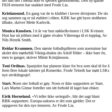
det han sier i media ikke er spesielt gjennomtenkt. Den ny-gamle
FKH-treneren har snakket med Frode Lia.
Kristiansund.
En gang var de to klubber i lavere divisjoner. De slo
seg sammen og er nå etablert i eliten. KBK har gitt byen stoltheten
tilbake, skriver Mette Karlsvik.
Monica Knudsen.
I ti år var hun nøkkelkvinnen i LSK Kvinner.
Hun har nå jobben med å gjøre rivalen Vålerenga til et topplag. Av
Nils Henrik Smith.
Reidar Kvammen.
Den største fotballspilleren som noensinne har
akslet den mørkeblå Viking-drakta slo Adolf Hitler – ikke bare én,
men to ganger, skriver Mímir Kristjánsson.
Toni Ordinas.
Spanjolen har planene klare for hva som skal til for å
frem flere lokale talenter på Romerike. Frode Telseth har møtt LSKs
nye utviklingssjef.
Start. N
oen sier fotball er gøy. Noen er ikke supportere av Start.
Lars Martin Gimse forteller om sitt forhold til laget han elsker.
Eirik Horneland.
«Vi teller ikke seriegull», blir det sagt blant
RBK-supportere. Europa-suksess er det som gjelder. Det er
oppgaven for den nye treneren. Av Frode Lia.