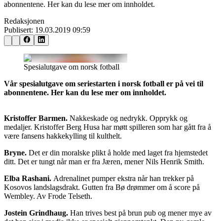
abonnentene. Her kan du lese mer om innholdet.
Redaksjonen
Publisert:
19.03.2019 09:59
Spesialutgave om norsk fotball
Vår spesialutgave om seriestarten i norsk fotball er på vei til
abonnentene. Her kan du lese mer om innholdet.
Kristoffer Barmen.
Nakkeskade og nedrykk. Opprykk og
medaljer. Kristoffer Berg Husa har møtt spilleren som har gått fra å
være fansens hakkekylling til kulthelt.
Bryne.
Det er din moralske plikt å holde med laget fra hjemstedet
ditt. Det er tungt når man er fra Jæren, mener Nils Henrik Smith.
Elba Rashani.
Adrenalinet pumper ekstra når han trekker på
Kosovos landslagsdrakt. Gutten fra Bø drømmer om å score på
Wembley. Av Frode Telseth.
Jostein Grindhaug.
Han trives best på brun pub og mener mye av