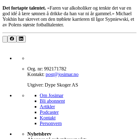
Det fortapte talentet.
«Faren var alkoholiker og tenkte det var en
god idé å lære sønnen å drikke da han var ni år gammel.» Michael
Yokhin har skrevet om den trøblete karrieren til Igor Sypniewski, et
av Polens største fotballtalenter.
Org. nr: 992171782
Kontakt:
post@josimar.no
Utgiver: Dype Skoger AS
Om J‌osimar ‍ ​‍​‍‌‍
Bli abonnent​​​​‌ ‍ ​‍​‍‌‍ ‌ ​‍‌‍‍‌‌‍‌ ‌‍‍‌‌‍ ‍​‍​‍​ ‍‍​‍​‍‌ ​ ‌‍​‌‌‍ ‍‌‍‍‌‌ ‌​‌ ‍‌​‍ ‍‌‍‍‌‌‍ ​‍​‍​‍ ​​‍​‍‌‍‍​‌ ​‍‌‍‌‌‌‍‌‍​‍​‍​ ‍‍​‍​‍‌‍‍​‌ ‌​‌ ‌​‌ ​​‌ ​ ​ ‍‍​‍ ​‍ ‌‍‌‌‌‍‌​‌‍‍‌‌ ‌​​‍ ‍‌‍‍‌‌‍‌​‌‍​‌‌‍‌ ‌ ​‍‌‍​‌‌‍ ‍‌‍‍‍‌‍​‌‌‍ ‍‌ ​ ‌‍‌‌‌‍ ‍​‍ ‍‌‍​ ‌‍ ‌‍ ‌​‍ ‌‍‍‌‌‍ ‍‌ ‌​‌‍‌‌‌‍ ‍‌ ‌​​‍ ‌‍‌‌‌‍‌​‌‍‍‌‌ ‌​​‍ ‌‍ ‌‌‍ ‌‍‌​‌‍‌‌​ ‌‌ ​​‌ ​‍‌‍‌‌‌ ​ ‌‍‌‌‌‍ ‍‌ ‌​‌‍​‌‌ ‌​‌‍‍‌‌‍ ‌‍ ‍​ ‍ ‌‍‍‌‌‍‌​​ ‌‌‍‌‍‌‍ ‌‍ ‌ ‌​‌‍‌‌‌ ​‍​ ‍ ‌ ‌​‌ ‍‌‌ ​​‌‍‌‌​ ‌‌‍‌‍‌‍ ‌‍ ‌ ‌​‌‍‌‌‌ ​‍​ ‍ ‌ ​​‌‍​‌‌ ‌​‌‍‍​​ ‌‌‍​ ‌‍ ‌‍ ​‌ ‌‌‌‍ ‌‌‍ ‍‌ ​ ​‍‌‌​ ‌‌‌​​‍‌‌ ‌‍‍ ‌‍‌‌‌ ‍‌​‍‌‌​ ​ ‌​‌​​‍‌‌​ ​ ‌​‌​​‍‌‌​ ​‍​ ​‍‌‍​‍​ ‍‌‌‍​ ‌‍‌‍‌‍​ ​ ​‌​ ‌​‌‍​‍‌‍‌‍​ ‍​​ ‌‌‌‍​‍​‍‌‌​ ​‍​ ​‍​‍‌‌​ ‌‌‌​‌​​‍ ‍‌‍​ ‌‍ ‌‍ ​‌ ‌‌‌‍ ‌‌‍ ‍‌​‍‌‌ ‌​‌‍‌‌‌‍ ‌‌ ​ ​‍‌‌​ ‌‌‌​​‍‌‌ ‌‍‍ ‌‍‌‌‌ ‍‌​‍‌‌​ ​ ‌​‌​​‍‌‌​ ​ ‌​‌​​‍‌‌​ ​‍​ ​‍‌‍​‌‌‍‌‍​ ‌‍​ ‌​‌‍‌‌​ ‍‌‌‍‌​‌‍​‍​ ‌ ‌‍​‌​ ‌ ​ ​​​‍‌‌​ ​‍​ ​‍​‍‌‌​ ‌‌‌​‌​​‍ ‍‌‍‍‌‌ ‌​‌‍‌‌‌‍ ‌‌ ​ ​‍‌‌​ ‌‌‌​​‍‌‌ ‌‍‍ ‌‍‌‌‌ ‍‌​‍‌‌​ ​ ‌​‌​​‍‌‌​ ​ ‌​‌​​‍‌‌​ ​‍​ ​‍‌‍‌‌‌‍​‌‌‍‌‌​ ‌‍‌‍​‍‌‍‌‌‌‍‌‌‌‍‌‍‌‍​‍​ ‍​​ ​ ​ ​ ​‍‌‌​ ​‍​ ​‍​‍‌‌​ ‌‌‌​‌​​‍ ‍‌‍ ​‌‍​‌‌‍​‍‌‍‌‌‌‍ ​​ ‌‍​‍‌‍​‌‌ ​ ‌‍‌‌‌‌‌‌‌ ​‍‌‍ ​​ ‌‌‍‍​‌ ‌​‌ ‌​‌ ​​‌ ​ ​‍‌‌​ ​ ‌​​‌​‍‌‌​ ​‍‌​‌‍​‍‌‌​ ​‍‌​‌‍‌‍‌‌‌‍‌​‌‍‍‌‌ ‌​​‍ ‍‌‍‍‌‌‍‌​‌‍​‌‌‍‌ ‌ ​‍‌‍​‌‌‍ ‍‌‍‍‍‌‍​‌‌‍ ‍‌ ​ ‌‍‌‌‌‍ ‍​‍ ‍‌‍​ ‌‍ ‌‍ ‌​‍‌‍‌‍‍‌‌‍‌​​ ‌‌‍‌‍‌‍ ‌‍ ‌ ‌​‌‍‌‌‌ ​‍​‍‌‍‌ ‌​‌ ‍‌‌ ​​‌‍‌‌​ ‌‌‍‌‍‌‍ ‌‍ ‌ ‌​‌‍‌‌‌ ​‍​‍‌‍‌ ​​‌‍​‌‌ ‌​‌‍‍​​ ‌‌‍​ ‌‍ ‌‍ ​‌ ‌‌‌‍ ‌‌‍ ‍‌ ​ ​‍‌‌​ ‌‌‌​​‍‌‌ ‌‍‍ ‌‍‌‌‌ ‍‌​‍‌‌​ ​ ‌​‌​​‍‌‌​ ​ ‌​‌​​‍‌‌​ ​‍​ ​‍‌‍​‍​ ‍‌‌‍​ ‌‍‌‍‌‍​ ​ ​‌​ ‌​‌‍​‍‌‍‌‍​ ‍​​ ‌‌‌‍​‍​‍‌‌​ ​‍​ ​‍​‍‌‌​ ‌‌‌​‌​​‍ ‍‌‍​ ‌‍ ‌‍ ​‌ ‌‌‌‍ ‌‌‍ ‍‌​‍‌‌ ‌​‌‍‌‌‌‍ ‌‌ ​ ​‍‌‌​ ‌‌‌​​‍‌‌ ‌‍‍ ‌‍‌‌‌ ‍‌​‍‌‌​ ​ ‌​‌​​‍‌‌​ ​ ‌​‌​​‍‌‌​ ​‍​ ​‍‌‍​‌‌‍‌‍​ ‌‍​ ‌​‌‍‌‌​ ‍‌‌‍‌​‌‍​‍​ ‌ ‌‍​‌​ ‌ ​ ​​​‍‌‌​ ​‍​ ​‍​‍‌‌​ ‌‌‌​‌​​‍ ‍‌‍‍‌‌ ‌​‌‍‌‌‌‍ ‌‌ ​ ​‍‌‌​ ‌‌‌​​‍‌‌ ‌‍‍ ‌‍‌‌‌ ‍‌​‍‌‌​ ​ ‌​‌​​‍‌‌​ ​ ‌​‌​​‍‌‌​ ​‍​ ​‍‌‍‌‌‌‍​‌‌‍‌‌​ ‌‍‌‍​‍‌‍‌‌‌‍‌‌‌‍‌‍‌‍​‍​ ‍​​ ​ ​ ​ ​‍‌‌​ ​‍​ ​‍​‍‌‌​ ‌‌‌​‌​​‍ ‍‌‍ ​‌‍​‌‌‍​‍‌‍‌‌‌‍ ​​‍‌‍‌ ​​‌‍‌‌‌ ​‍‌ ​ ‌ ​​‌‍‌‌‌‍​ ‌ ‌​‌‍‍‌‌ ‌‍‌‍‌‌​ ‌‌ ​​‌ ‌‌‌‍​‍‌‍ ​‌‍‍‌‌ ​ ‌‍‍​‌‍‌‌‌‍‌​​‍​‍‌ ‌
Artikler
Podcaster
Kontakt
Personvern​​​​‌ ‍ ​‍​‍‌‍ ‌ ​‍‌‍‍‌‌‍‌ ‌‍‍‌‌‍ ‍​‍​‍​ ‍‍​‍​‍‌ ​ ‌‍​‌‌‍ ‍‌‍‍‌‌ ‌​‌ ‍‌​‍ ‍‌‍‍‌‌‍ ​‍​‍​‍ ​​‍​‍‌‍‍​‌ ​‍‌‍‌‌‌‍‌‍​‍​‍​ ‍‍​‍​‍‌‍‍​‌ ‌​‌ ‌​‌ ​​‌ ​ ​ ‍‍​‍ ​‍ ‌‍‌‌‌‍‌​‌‍‍‌‌ ‌​​‍ ‍‌‍‍‌‌‍‌​‌‍​‌‌‍‌ ‌ ​‍‌‍​‌‌‍ ‍‌‍‍‍‌‍​‌‌‍ ‍‌ ​ ‌‍‌‌‌‍ ‍​‍ ‍‌‍​ ‌‍ ‌‍ ‌​‍ ‌‍‍‌‌‍ ‍‌ ‌​‌‍‌‌‌‍ ‍‌ ‌​​‍ ‌‍‌‌‌‍‌​‌‍‍‌‌ ‌​​‍ ‌‍ ‌‌‍ ‌‍‌​‌‍‌‌​ ‌‌ ​​‌ ​‍‌‍‌‌‌ ​ ‌‍‌‌‌‍ ‍‌ ‌​‌‍​‌‌ ‌​‌‍‍‌‌‍ ‌‍ ‍​ ‍ ‌‍‍‌‌‍‌​​ ‌‌‍‌‍‌‍ ‌‍ ‌ ‌​‌‍‌‌‌ ​‍​ ‍ ‌ ‌​‌ ‍‌‌ ​​‌‍‌‌​ ‌‌‍‌‍‌‍ ‌‍ ‌ ‌​‌‍‌‌‌ ​‍​ ‍ ‌ ​​‌‍​‌‌ ‌​‌‍‍​​ ‌‌‍​ ‌‍ ‌‍ ​‌ ‌‌‌‍ ‌‌‍ ‍‌ ​ ​‍‌‌​ ‌‌‌​​‍‌‌ ‌‍‍ ‌‍‌‌‌ ‍‌​‍‌‌​ ​ ‌​‌​​‍‌‌​ ​ ‌​‌​​‍‌‌​ ​‍​ ​‍‌‍​‍​ ‍‌‌‍​ ‌‍‌‍‌‍​ ​ ​‌​ ‌​‌‍​‍‌‍‌‍​ ‍​​ ‌‌‌‍​‍​‍‌‌​ ​‍​ ​‍​‍‌‌​ ‌‌‌​‌​​‍ ‍‌‍​ ‌‍ ‌‍ ​‌ ‌‌‌‍ ‌‌‍ ‍‌​‍‌‌ ‌​‌‍‌‌‌‍ ‌‌ ​ ​‍‌‌​ ‌‌‌​​‍‌‌ ‌‍‍ ‌‍‌‌‌ ‍‌​‍‌‌​ ​ ‌​‌​​‍‌‌​ ​ ‌​‌​​‍‌‌​ ​‍​ ​‍‌‍​‌‌‍‌‍​ ‌‍​ ‌​‌‍‌‌​ ‍‌‌‍‌​‌‍​‍​ ‌ ‌‍​‌​ ‌ ​ ​​​‍‌‌​ ​‍​ ​‍​‍‌‌​ ‌‌‌​‌​​‍ ‍‌‍‍‌‌ ‌​‌‍‌‌‌‍ ‌‌ ​ ​‍‌‌​ ‌‌‌​​‍‌‌ ‌‍‍ ‌‍‌‌‌ ‍‌​‍‌‌​ ​ ‌​‌​​‍‌‌​ ​ ‌​‌​​‍‌‌​ ​‍​ ​‍​ ‌‌‌‍​ ‌‍‌​​ ​‍​ ‍‌​ ​‍​ ​‌‌‍‌​​ ‌‍‌‍‌‌​ ‌‌​ ‌‍​‍‌‌​ ​‍​ ​‍​‍‌‌​ ‌‌‌​‌​​‍ ‍‌‍ ​‌‍​‌‌‍​‍‌‍‌‌‌‍ ​​ ‌‍​‍‌‍​‌‌ ​ ‌‍‌‌‌‌‌‌‌ ​‍‌‍ ​​ ‌‌‍‍​‌ ‌​‌ ‌​‌ ​​‌ ​ ​‍‌‌​ ​ ‌​​‌​‍‌‌​ ​‍‌​‌‍​‍‌‌​ ​‍‌​‌‍‌‍‌‌‌‍‌​‌‍‍‌‌ ‌​​‍ ‍‌‍‍‌‌‍‌​‌‍​‌‌‍‌ ‌ ​‍‌‍​‌‌‍ ‍‌‍‍‍‌‍​‌‌‍ ‍‌ ​ ‌‍‌‌‌‍ ‍​‍ ‍‌‍​ ‌‍ ‌‍ ‌​‍‌‍‌‍‍‌‌‍‌​​ ‌‌‍‌‍‌‍ ‌‍ ‌ ‌​‌‍‌‌‌ ​‍​‍‌‍‌ ‌​‌ ‍‌‌ ​​‌‍‌‌​ ‌‌‍‌‍‌‍ ‌‍ ‌ ‌​‌‍‌‌‌ ​‍​‍‌‍‌ ​​‌‍​‌‌ ‌​‌‍‍​​ ‌‌‍​ ‌‍ ‌‍ ​‌ ‌‌‌‍ ‌‌‍ ‍‌ ​ ​‍‌‌​ ‌‌‌​​‍‌‌ ‌‍‍ ‌‍‌‌‌ ‍‌​‍‌‌​ ​ ‌​‌​​‍‌‌​ ​ ‌​‌​​‍‌‌​ ​‍​ ​‍‌‍​‍​ ‍‌‌‍​ ‌‍‌‍‌‍​ ​ ​‌​ ‌​‌‍​‍‌‍‌‍​ ‍​​ ‌‌‌‍​‍​‍‌‌​ ​‍​ ​‍​‍‌‌​ ‌‌‌​‌​​‍ ‍‌‍​ ‌‍ ‌‍ ​‌ ‌‌‌‍ ‌‌‍ ‍‌​‍‌‌ ‌​‌‍‌‌‌‍ ‌‌ ​ ​‍‌‌​ ‌‌‌​​‍‌‌ ‌‍‍ ‌‍‌‌‌ ‍‌​‍‌‌​ ​ ‌​‌​​‍‌‌​ ​ ‌​‌​​‍‌‌​ ​‍​ ​‍‌‍​‌‌‍‌‍​ ‌‍​ ‌​‌‍‌‌​ ‍‌‌‍‌​‌‍​‍​ ‌ ‌‍​‌​ ‌ ​ ​​​‍‌‌​ ​‍​ ​‍​‍‌‌​ ‌‌‌​‌​​‍ ‍‌‍‍‌‌ ‌​‌‍‌‌‌‍ ‌‌ ​ ​‍‌‌​ ‌‌‌​​‍‌‌ ‌‍‍ ‌‍‌‌‌ ‍‌​‍‌‌​ ​ ‌​‌​​‍‌‌​ ​ ‌​‌​​‍‌‌​ ​‍​ ​‍​ ‌‌‌‍​ ‌‍‌​​ ​‍​ ‍‌​ ​‍​ ​‌‌‍‌​​ ‌‍‌‍‌‌​ ‌‌​ ‌‍​‍‌‌​ ​‍​ ​‍​‍‌‌​ ‌‌‌​‌​​‍ ‍‌‍ ​‌‍​‌‌‍​‍‌‍‌‌‌‍ ​​‍‌‍‌ ​​‌‍‌‌‌ ​‍‌ ​ ‌ ​​‌‍‌‌‌‍​ ‌ ‌​‌‍‍‌‌ ‌‍‌‍‌‌​ ‌‌ ​​‌ ‌‌‌‍​‍‌‍ ​‌‍‍‌‌ ​ ‌‍‍​‌‍‌‌‌‍‌​​‍​‍‌ ‌
Nyhetsbrev