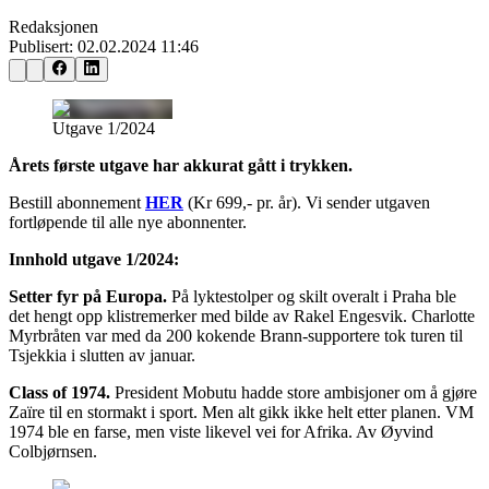
Redaksjonen
Publisert:
02.02.2024 11:46
Utgave 1/2024
Årets første utgave har akkurat gått i trykken.
Bestill abonnement
HER
(Kr 699,- pr. år). Vi sender utgaven
fortløpende til alle nye abonnenter.
Innhold utgave 1/2024:
Setter fyr på Europa.
På lyktestolper og skilt overalt i Praha ble
det hengt opp klistremerker med bilde av Rakel Engesvik. Charlotte
Myrbråten var med da 200 kokende Brann-supportere tok turen til
Tsjekkia i slutten av januar.
Class of 1974.
President Mobutu hadde store ambisjoner om å gjøre
Zaïre til en stormakt i sport. Men alt gikk ikke helt etter planen. VM
1974 ble en farse, men viste likevel vei for Afrika. Av Øyvind
Colbjørnsen.