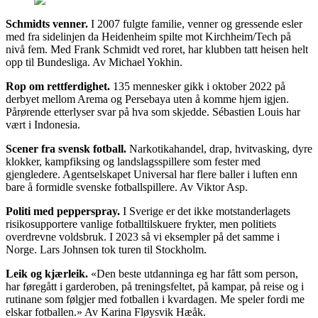
Schmidts venner.
I 2007 fulgte familie, venner og gressende esler
med fra sidelinjen da Heidenheim spilte mot Kirchheim/Tech på
nivå fem. Med Frank Schmidt ved roret, har klubben tatt heisen helt
opp til Bundesliga. Av Michael Yokhin.
Rop om rettferdighet.
135 mennesker gikk i oktober 2022 på
derbyet mellom Arema og Persebaya uten å komme hjem igjen.
Pårørende etterlyser svar på hva som skjedde. Sébastien Louis har
vært i Indonesia.
Scener fra svensk fotball.
Narkotikahandel, drap, hvitvasking, dyre
klokker, kampfiksing og landslagsspillere som fester med
gjengledere. Agentselskapet Universal har flere baller i luften enn
bare å formidle svenske fotballspillere. Av Viktor Asp.
Politi med pepperspray.
I Sverige er det ikke motstanderlagets
risikosupportere vanlige fotballtilskuere frykter, men politiets
overdrevne voldsbruk. I 2023 så vi eksempler på det samme i
Norge. Lars Johnsen tok turen til Stockholm.
Leik og kjærleik.
«Den beste utdanninga eg har fått som person,
har føregått i garderoben, på treningsfeltet, på kampar, på reise og i
rutinane som følgjer med fotballen i kvardagen. Me speler fordi me
elskar fotballen.» Av Karina Fløysvik Hæåk.