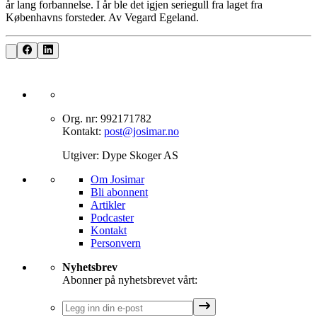
år lang forbannelse. I år ble det igjen seriegull fra laget fra
Københavns forsteder. Av Vegard Egeland.
Org. nr: 992171782
Kontakt:
post@josimar.no
Utgiver: Dype Skoger AS
Om J‌osimar ‍ ​‍​‍‌‍
Bli abonnent​​​​‌ ‍ ​‍​‍‌‍ ‌ ​‍‌‍‍‌‌‍‌ ‌‍‍‌‌‍ ‍​‍​‍​ ‍‍​‍​‍‌ ​ ‌‍​‌‌‍ ‍‌‍‍‌‌ ‌​‌ ‍‌​‍ ‍‌‍‍‌‌‍ ​‍​‍​‍ ​​‍​‍‌‍‍​‌ ​‍‌‍‌‌‌‍‌‍​‍​‍​ ‍‍​‍​‍‌‍‍​‌ ‌​‌ ‌​‌ ​​‌ ​ ​ ‍‍​‍ ​‍ ‌‍‌‌‌‍‌​‌‍‍‌‌ ‌​​‍ ‍‌‍‍‌‌‍‌​‌‍​‌‌‍‌ ‌ ​‍‌‍​‌‌‍ ‍‌‍‍‍‌‍​‌‌‍ ‍‌ ​ ‌‍‌‌‌‍ ‍​‍ ‍‌‍​ ‌‍ ‌‍ ‌​‍ ‌‍‍‌‌‍ ‍‌ ‌​‌‍‌‌‌‍ ‍‌ ‌​​‍ ‌‍‌‌‌‍‌​‌‍‍‌‌ ‌​​‍ ‌‍ ‌‌‍ ‌‍‌​‌‍‌‌​ ‌‌ ​​‌ ​‍‌‍‌‌‌ ​ ‌‍‌‌‌‍ ‍‌ ‌​‌‍​‌‌ ‌​‌‍‍‌‌‍ ‌‍ ‍​ ‍ ‌‍‍‌‌‍‌​​ ‌‌‍‌‍‌‍ ‌‍ ‌ ‌​‌‍‌‌‌ ​‍​ ‍ ‌ ‌​‌ ‍‌‌ ​​‌‍‌‌​ ‌‌‍‌‍‌‍ ‌‍ ‌ ‌​‌‍‌‌‌ ​‍​ ‍ ‌ ​​‌‍​‌‌ ‌​‌‍‍​​ ‌‌‍​ ‌‍ ‌‍ ​‌ ‌‌‌‍ ‌‌‍ ‍‌ ​ ​‍‌‌​ ‌‌‌​​‍‌‌ ‌‍‍ ‌‍‌‌‌ ‍‌​‍‌‌​ ​ ‌​‌​​‍‌‌​ ​ ‌​‌​​‍‌‌​ ​‍​ ​‍‌‍​‍​ ‍‌‌‍​ ‌‍‌‍‌‍​ ​ ​‌​ ‌​‌‍​‍‌‍‌‍​ ‍​​ ‌‌‌‍​‍​‍‌‌​ ​‍​ ​‍​‍‌‌​ ‌‌‌​‌​​‍ ‍‌‍​ ‌‍ ‌‍ ​‌ ‌‌‌‍ ‌‌‍ ‍‌​‍‌‌ ‌​‌‍‌‌‌‍ ‌‌ ​ ​‍‌‌​ ‌‌‌​​‍‌‌ ‌‍‍ ‌‍‌‌‌ ‍‌​‍‌‌​ ​ ‌​‌​​‍‌‌​ ​ ‌​‌​​‍‌‌​ ​‍​ ​‍‌‍​‌‌‍‌‍​ ‌‍​ ‌​‌‍‌‌​ ‍‌‌‍‌​‌‍​‍​ ‌ ‌‍​‌​ ‌ ​ ​​​‍‌‌​ ​‍​ ​‍​‍‌‌​ ‌‌‌​‌​​‍ ‍‌‍‍‌‌ ‌​‌‍‌‌‌‍ ‌‌ ​ ​‍‌‌​ ‌‌‌​​‍‌‌ ‌‍‍ ‌‍‌‌‌ ‍‌​‍‌‌​ ​ ‌​‌​​‍‌‌​ ​ ‌​‌​​‍‌‌​ ​‍​ ​‍‌‍‌‌‌‍​‌‌‍‌‌​ ‌‍‌‍​‍‌‍‌‌‌‍‌‌‌‍‌‍‌‍​‍​ ‍​​ ​ ​ ​ ​‍‌‌​ ​‍​ ​‍​‍‌‌​ ‌‌‌​‌​​‍ ‍‌‍ ​‌‍​‌‌‍​‍‌‍‌‌‌‍ ​​ ‌‍​‍‌‍​‌‌ ​ ‌‍‌‌‌‌‌‌‌ ​‍‌‍ ​​ ‌‌‍‍​‌ ‌​‌ ‌​‌ ​​‌ ​ ​‍‌‌​ ​ ‌​​‌​‍‌‌​ ​‍‌​‌‍​‍‌‌​ ​‍‌​‌‍‌‍‌‌‌‍‌​‌‍‍‌‌ ‌​​‍ ‍‌‍‍‌‌‍‌​‌‍​‌‌‍‌ ‌ ​‍‌‍​‌‌‍ ‍‌‍‍‍‌‍​‌‌‍ ‍‌ ​ ‌‍‌‌‌‍ ‍​‍ ‍‌‍​ ‌‍ ‌‍ ‌​‍‌‍‌‍‍‌‌‍‌​​ ‌‌‍‌‍‌‍ ‌‍ ‌ ‌​‌‍‌‌‌ ​‍​‍‌‍‌ ‌​‌ ‍‌‌ ​​‌‍‌‌​ ‌‌‍‌‍‌‍ ‌‍ ‌ ‌​‌‍‌‌‌ ​‍​‍‌‍‌ ​​‌‍​‌‌ ‌​‌‍‍​​ ‌‌‍​ ‌‍ ‌‍ ​‌ ‌‌‌‍ ‌‌‍ ‍‌ ​ ​‍‌‌​ ‌‌‌​​‍‌‌ ‌‍‍ ‌‍‌‌‌ ‍‌​‍‌‌​ ​ ‌​‌​​‍‌‌​ ​ ‌​‌​​‍‌‌​ ​‍​ ​‍‌‍​‍​ ‍‌‌‍​ ‌‍‌‍‌‍​ ​ ​‌​ ‌​‌‍​‍‌‍‌‍​ ‍​​ ‌‌‌‍​‍​‍‌‌​ ​‍​ ​‍​‍‌‌​ ‌‌‌​‌​​‍ ‍‌‍​ ‌‍ ‌‍ ​‌ ‌‌‌‍ ‌‌‍ ‍‌​‍‌‌ ‌​‌‍‌‌‌‍ ‌‌ ​ ​‍‌‌​ ‌‌‌​​‍‌‌ ‌‍‍ ‌‍‌‌‌ ‍‌​‍‌‌​ ​ ‌​‌​​‍‌‌​ ​ ‌​‌​​‍‌‌​ ​‍​ ​‍‌‍​‌‌‍‌‍​ ‌‍​ ‌​‌‍‌‌​ ‍‌‌‍‌​‌‍​‍​ ‌ ‌‍​‌​ ‌ ​ ​​​‍‌‌​ ​‍​ ​‍​‍‌‌​ ‌‌‌​‌​​‍ ‍‌‍‍‌‌ ‌​‌‍‌‌‌‍ ‌‌ ​ ​‍‌‌​ ‌‌‌​​‍‌‌ ‌‍‍ ‌‍‌‌‌ ‍‌​‍‌‌​ ​ ‌​‌​​‍‌‌​ ​ ‌​‌​​‍‌‌​ ​‍​ ​‍‌‍‌‌‌‍​‌‌‍‌‌​ ‌‍‌‍​‍‌‍‌‌‌‍‌‌‌‍‌‍‌‍​‍​ ‍​​ ​ ​ ​ ​‍‌‌​ ​‍​ ​‍​‍‌‌​ ‌‌‌​‌​​‍ ‍‌‍ ​‌‍​‌‌‍​‍‌‍‌‌‌‍ ​​‍‌‍‌ ​​‌‍‌‌‌ ​‍‌ ​ ‌ ​​‌‍‌‌‌‍​ ‌ ‌​‌‍‍‌‌ ‌‍‌‍‌‌​ ‌‌ ​​‌ ‌‌‌‍​‍‌‍ ​‌‍‍‌‌ ​ ‌‍‍​‌‍‌‌‌‍‌​​‍​‍‌ ‌
Artikler
Podcaster
Kontakt
Personvern​​​​‌ ‍ ​‍​‍‌‍ ‌ ​‍‌‍‍‌‌‍‌ ‌‍‍‌‌‍ ‍​‍​‍​ ‍‍​‍​‍‌ ​ ‌‍​‌‌‍ ‍‌‍‍‌‌ ‌​‌ ‍‌​‍ ‍‌‍‍‌‌‍ ​‍​‍​‍ ​​‍​‍‌‍‍​‌ ​‍‌‍‌‌‌‍‌‍​‍​‍​ ‍‍​‍​‍‌‍‍​‌ ‌​‌ ‌​‌ ​​‌ ​ ​ ‍‍​‍ ​‍ ‌‍‌‌‌‍‌​‌‍‍‌‌ ‌​​‍ ‍‌‍‍‌‌‍‌​‌‍​‌‌‍‌ ‌ ​‍‌‍​‌‌‍ ‍‌‍‍‍‌‍​‌‌‍ ‍‌ ​ ‌‍‌‌‌‍ ‍​‍ ‍‌‍​ ‌‍ ‌‍ ‌​‍ ‌‍‍‌‌‍ ‍‌ ‌​‌‍‌‌‌‍ ‍‌ ‌​​‍ ‌‍‌‌‌‍‌​‌‍‍‌‌ ‌​​‍ ‌‍ ‌‌‍ ‌‍‌​‌‍‌‌​ ‌‌ ​​‌ ​‍‌‍‌‌‌ ​ ‌‍‌‌‌‍ ‍‌ ‌​‌‍​‌‌ ‌​‌‍‍‌‌‍ ‌‍ ‍​ ‍ ‌‍‍‌‌‍‌​​ ‌‌‍‌‍‌‍ ‌‍ ‌ ‌​‌‍‌‌‌ ​‍​ ‍ ‌ ‌​‌ ‍‌‌ ​​‌‍‌‌​ ‌‌‍‌‍‌‍ ‌‍ ‌ ‌​‌‍‌‌‌ ​‍​ ‍ ‌ ​​‌‍​‌‌ ‌​‌‍‍​​ ‌‌‍​ ‌‍ ‌‍ ​‌ ‌‌‌‍ ‌‌‍ ‍‌ ​ ​‍‌‌​ ‌‌‌​​‍‌‌ ‌‍‍ ‌‍‌‌‌ ‍‌​‍‌‌​ ​ ‌​‌​​‍‌‌​ ​ ‌​‌​​‍‌‌​ ​‍​ ​‍‌‍​‍​ ‍‌‌‍​ ‌‍‌‍‌‍​ ​ ​‌​ ‌​‌‍​‍‌‍‌‍​ ‍​​ ‌‌‌‍​‍​‍‌‌​ ​‍​ ​‍​‍‌‌​ ‌‌‌​‌​​‍ ‍‌‍​ ‌‍ ‌‍ ​‌ ‌‌‌‍ ‌‌‍ ‍‌​‍‌‌ ‌​‌‍‌‌‌‍ ‌‌ ​ ​‍‌‌​ ‌‌‌​​‍‌‌ ‌‍‍ ‌‍‌‌‌ ‍‌​‍‌‌​ ​ ‌​‌​​‍‌‌​ ​ ‌​‌​​‍‌‌​ ​‍​ ​‍‌‍​‌‌‍‌‍​ ‌‍​ ‌​‌‍‌‌​ ‍‌‌‍‌​‌‍​‍​ ‌ ‌‍​‌​ ‌ ​ ​​​‍‌‌​ ​‍​ ​‍​‍‌‌​ ‌‌‌​‌​​‍ ‍‌‍‍‌‌ ‌​‌‍‌‌‌‍ ‌‌ ​ ​‍‌‌​ ‌‌‌​​‍‌‌ ‌‍‍ ‌‍‌‌‌ ‍‌​‍‌‌​ ​ ‌​‌​​‍‌‌​ ​ ‌​‌​​‍‌‌​ ​‍​ ​‍​ ‌‌‌‍​ ‌‍‌​​ ​‍​ ‍‌​ ​‍​ ​‌‌‍‌​​ ‌‍‌‍‌‌​ ‌‌​ ‌‍​‍‌‌​ ​‍​ ​‍​‍‌‌​ ‌‌‌​‌​​‍ ‍‌‍ ​‌‍​‌‌‍​‍‌‍‌‌‌‍ ​​ ‌‍​‍‌‍​‌‌ ​ ‌‍‌‌‌‌‌‌‌ ​‍‌‍ ​​ ‌‌‍‍​‌ ‌​‌ ‌​‌ ​​‌ ​ ​‍‌‌​ ​ ‌​​‌​‍‌‌​ ​‍‌​‌‍​‍‌‌​ ​‍‌​‌‍‌‍‌‌‌‍‌​‌‍‍‌‌ ‌​​‍ ‍‌‍‍‌‌‍‌​‌‍​‌‌‍‌ ‌ ​‍‌‍​‌‌‍ ‍‌‍‍‍‌‍​‌‌‍ ‍‌ ​ ‌‍‌‌‌‍ ‍​‍ ‍‌‍​ ‌‍ ‌‍ ‌​‍‌‍‌‍‍‌‌‍‌​​ ‌‌‍‌‍‌‍ ‌‍ ‌ ‌​‌‍‌‌‌ ​‍​‍‌‍‌ ‌​‌ ‍‌‌ ​​‌‍‌‌​ ‌‌‍‌‍‌‍ ‌‍ ‌ ‌​‌‍‌‌‌ ​‍​‍‌‍‌ ​​‌‍​‌‌ ‌​‌‍‍​​ ‌‌‍​ ‌‍ ‌‍ ​‌ ‌‌‌‍ ‌‌‍ ‍‌ ​ ​‍‌‌​ ‌‌‌​​‍‌‌ ‌‍‍ ‌‍‌‌‌ ‍‌​‍‌‌​ ​ ‌​‌​​‍‌‌​ ​ ‌​‌​​‍‌‌​ ​‍​ ​‍‌‍​‍​ ‍‌‌‍​ ‌‍‌‍‌‍​ ​ ​‌​ ‌​‌‍​‍‌‍‌‍​ ‍​​ ‌‌‌‍​‍​‍‌‌​ ​‍​ ​‍​‍‌‌​ ‌‌‌​‌​​‍ ‍‌‍​ ‌‍ ‌‍ ​‌ ‌‌‌‍ ‌‌‍ ‍‌​‍‌‌ ‌​‌‍‌‌‌‍ ‌‌ ​ ​‍‌‌​ ‌‌‌​​‍‌‌ ‌‍‍ ‌‍‌‌‌ ‍‌​‍‌‌​ ​ ‌​‌​​‍‌‌​ ​ ‌​‌​​‍‌‌​ ​‍​ ​‍‌‍​‌‌‍‌‍​ ‌‍​ ‌​‌‍‌‌​ ‍‌‌‍‌​‌‍​‍​ ‌ ‌‍​‌​ ‌ ​ ​​​‍‌‌​ ​‍​ ​‍​‍‌‌​ ‌‌‌​‌​​‍ ‍‌‍‍‌‌ ‌​‌‍‌‌‌‍ ‌‌ ​ ​‍‌‌​ ‌‌‌​​‍‌‌ ‌‍‍ ‌‍‌‌‌ ‍‌​‍‌‌​ ​ ‌​‌​​‍‌‌​ ​ ‌​‌​​‍‌‌​ ​‍​ ​‍​ ‌‌‌‍​ ‌‍‌​​ ​‍​ ‍‌​ ​‍​ ​‌‌‍‌​​ ‌‍‌‍‌‌​ ‌‌​ ‌‍​‍‌‌​ ​‍​ ​‍​‍‌‌​ ‌‌‌​‌​​‍ ‍‌‍ ​‌‍​‌‌‍​‍‌‍‌‌‌‍ ​​‍‌‍‌ ​​‌‍‌‌‌ ​‍‌ ​ ‌ ​​‌‍‌‌‌‍​ ‌ ‌​‌‍‍‌‌ ‌‍‌‍‌‌​ ‌‌ ​​‌ ‌‌‌‍​‍‌‍ ​‌‍‍‌‌ ​ ‌‍‍​‌‍‌‌‌‍‌​​‍​‍‌ ‌
Nyhetsbrev
Abonner på nyhetsbrevet vårt: