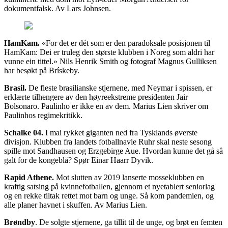
dokumentfalsk. Av Lars Johnsen.
HamKam.
«For det er dét som er den paradoksale posisjonen til
HamKam: Dei er truleg den største klubben i Noreg som aldri har
vunne ein tittel.» Nils Henrik Smith og fotograf Magnus Gulliksen
har besøkt på Brískeby.
Brasil.
De fleste brasilianske stjernene, med Neymar i spissen, er
erklærte tilhengere av den høyreekstreme presidenten Jair
Bolsonaro. Paulinho er ikke en av dem. Marius Lien skriver om
Paulinhos regimekritikk.
Schalke 04.
I mai rykket giganten ned fra Tysklands øverste
divisjon. Klubben fra landets fotballnavle Ruhr skal neste sesong
spille mot Sandhausen og Erzgebirge Aue. Hvordan kunne det gå så
galt for de kongeblå? Spør Einar Haarr Dyvik.
Rapid Athene.
Mot slutten av 2019 lanserte mosseklubben en
kraftig satsing på kvinnefotballen, gjennom et nyetablert seniorlag
og en rekke tiltak rettet mot barn og unge. Så kom pandemien, og
alle planer havnet i skuffen. Av Marius Lien.
Brøndby
. De solgte stjernene, ga tillit til de unge, og brøt en femten