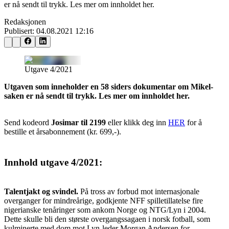
er nå sendt til trykk. Les mer om innholdet her.
Redaksjonen
Publisert:
04.08.2021 12:16
Utgave 4/2021
Utgaven som inneholder en 58 siders dokumentar om Mikel-
saken er nå sendt til trykk. Les mer om innholdet her.
Send kodeord
Josimar til 2199
eller klikk deg inn
HER
for å
bestille et årsabonnement (kr. 699,-).
Innhold utgave 4/2021
:
Talentjakt og svindel.
På tross av forbud mot internasjonale
overganger for mindreårige, godkjente NFF spilletillatelse fire
nigerianske tenåringer som ankom Norge og NTG/Lyn i 2004.
Dette skulle bli den største overgangssagaen i norsk fotball, som
kulminerte med dom mot Lyn-leder Morgan Andersen for