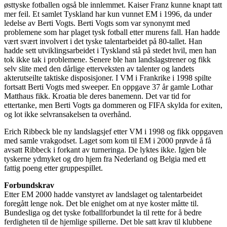
østtyske fotballen også ble innlemmet. Kaiser Franz kunne knapt tatt
mer feil. Et samlet Tyskland har kun vunnet EM i 1996, da under
ledelse av Berti Vogts. Berti Vogts som var synonymt med
problemene som har plaget tysk fotball etter murens fall. Han hadde
vært svært involvert i det tyske talentarbeidet på 80-tallet. Han
hadde sett utviklingsarbeidet i Tyskland stå på stedet hvil, men han
tok ikke tak i problemene. Senere ble han landslagstrener og fikk
selv slite med den dårlige etterveksten av talenter og landets
akterutseilte taktiske disposisjoner. I VM i Frankrike i 1998 spilte
fortsatt Berti Vogts med sweeper. En oppgave 37 år gamle Lothar
Matthaus fikk. Kroatia ble deres banemenn. Det var tid for
ettertanke, men Berti Vogts ga dommeren og FIFA skylda for exiten,
og lot ikke selvransakelsen ta overhånd.
Erich Ribbeck ble ny landslagsjef etter VM i 1998 og fikk oppgaven
med samle vrakgodset. Laget som kom til EM i 2000 prøvde å få
avsatt Ribbeck i forkant av turneringa. De lyktes ikke. Igjen ble
tyskerne ydmyket og dro hjem fra Nederland og Belgia med ett
fattig poeng etter gruppespillet.
Forbundskrav
Etter EM 2000 hadde vanstyret av landslaget og talentarbeidet
foregått lenge nok. Det ble enighet om at nye koster måtte til.
Bundesliga og det tyske fotballforbundet la til rette for å bedre
ferdigheten til de hjemlige spillerne. Det ble satt krav til klubbene