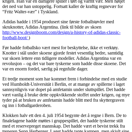
krigen. Han var en dårligere spiller i tørt og varmt vær. Men høljet
det ned var han ustoppelig. Fortsatt kaller de kraftig regnevær for
“Fritz Walter-vær” i Tyskland.
Adidas hadde i 1954 produsert sine første fotballstøvler med
skruknotter, Adidas Argentina. (link til bilde av skoen
http://www.designboom.com/design/a-history-of-adidas-classic-
football-boot/
)
Før hadde fotballsko vært mest for beskyttelse, ikke et verktøy.
Knotter i stål under skoene gjorde festet vesentlig bedre, samtidig
var skoen lettere enn tidligere modeller. Adidas Argentina var en
revolusjon – og det var bare tyskerne som hadde disse skoene. Det
var en enorm fordel, særlig på regnfulle dager.
Et tredje moment som har kommet frem i forbindelse med en studie
ved Humboldt-Universität i Berlin, er at mange av spillerne i laget
sannsynligvis var dopet på amfetamin under sluttspillet. Det hadde
vært vanlig å bruke dette oppkvikkende stoffet under krigen, og mye
tyder på at bruken av amfetamin hadde blitt med fra skyttergraven
og inn i fotballgarderoben.
Klokken halv ett den 4. juli 1954 begynte det å regne i Bern. De to
finalelagene hadde møttes i gruppespillet, der hadde tyskerne stilt
med et reservepreget mannskap. Det hadde vært et bevist trekk fra
treneren Sepp Herberger. Laget hadde tapte kampen, men skjult sine