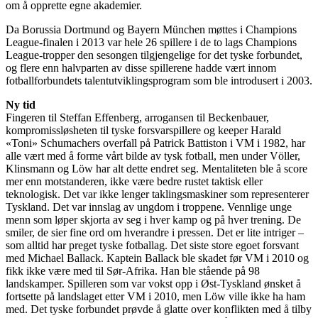
om å opprette egne akademier.
Da Borussia Dortmund og Bayern München møttes i Champions
League-finalen i 2013 var hele 26 spillere i de to lags Champions
League-tropper den sesongen tilgjengelige for det tyske forbundet,
og flere enn halvparten av disse spillerene hadde vært innom
fotballforbundets talentutviklingsprogram som ble introdusert i 2003.
Ny tid
Fingeren til Steffan Effenberg, arrogansen til Beckenbauer,
kompromissløsheten til tyske forsvarspillere og keeper Harald
«Toni» Schumachers overfall på Patrick Battiston i VM i 1982, har
alle vært med å forme vårt bilde av tysk fotball, men under Völler,
Klinsmann og Löw har alt dette endret seg. Mentaliteten ble å score
mer enn motstanderen, ikke være bedre rustet taktisk eller
teknologisk. Det var ikke lenger taklingsmaskiner som representerer
Tyskland. Det var innslag av ungdom i troppene. Vennlige unge
menn som løper skjorta av seg i hver kamp og på hver trening. De
smiler, de sier fine ord om hverandre i pressen. Det er lite intriger –
som alltid har preget tyske fotballag. Det siste store egoet forsvant
med Michael Ballack. Kaptein Ballack ble skadet før VM i 2010 og
fikk ikke være med til Sør-Afrika. Han ble stående på 98
landskamper. Spilleren som var vokst opp i Øst-Tyskland ønsket å
fortsette på landslaget etter VM i 2010, men Löw ville ikke ha ham
med. Det tyske forbundet prøvde å glatte over konflikten med å tilby