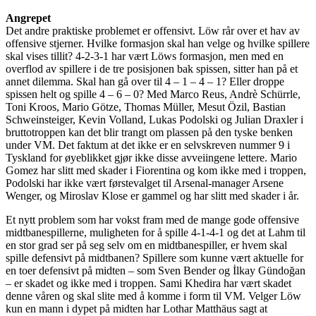
Angrepet
Det andre praktiske problemet er offensivt. Löw rår over et hav av
offensive stjerner. Hvilke formasjon skal han velge og hvilke spillere
skal vises tillit? 4-2-3-1 har vært Löws formasjon, men med en
overflod av spillere i de tre posisjonen bak spissen, sitter han på et
annet dilemma. Skal han gå over til 4 – 1 – 4 – 1? Eller droppe
spissen helt og spille 4 – 6 – 0? Med Marco Reus, Andrè Schürrle,
Toni Kroos, Mario Götze, Thomas Müller, Mesut Özil, Bastian
Schweinsteiger, Kevin Volland, Lukas Podolski og Julian Draxler i
bruttotroppen kan det blir trangt om plassen på den tyske benken
under VM. Det faktum at det ikke er en selvskreven nummer 9 i
Tyskland for øyeblikket gjør ikke disse avveiingene lettere. Mario
Gomez har slitt med skader i Fiorentina og kom ikke med i troppen,
Podolski har ikke vært førstevalget til Arsenal-manager Arsene
Wenger, og Miroslav Klose er gammel og har slitt med skader i år.
Et nytt problem som har vokst fram med de mange gode offensive
midtbanespillerne, muligheten for å spille 4-1-4-1 og det at Lahm til
en stor grad ser på seg selv om en midtbanespiller, er hvem skal
spille defensivt på midtbanen? Spillere som kunne vært aktuelle for
en toer defensivt på midten – som Sven Bender og İlkay Gündoğan
– er skadet og ikke med i troppen. Sami Khedira har vært skadet
denne våren og skal slite med å komme i form til VM. Velger Löw
kun en mann i dypet på midten har Lothar Matthäus sagt at