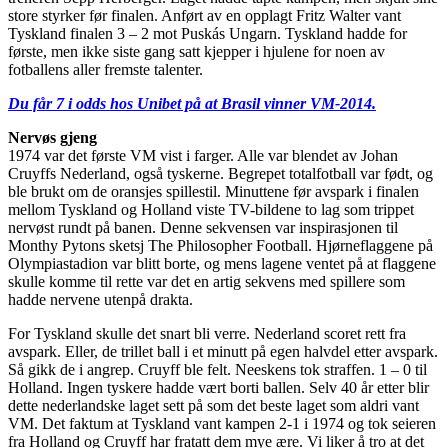
store styrker før finalen. Anført av en opplagt Fritz Walter vant
Tyskland finalen 3 – 2 mot Puskás Ungarn. Tyskland hadde for
første, men ikke siste gang satt kjepper i hjulene for noen av
fotballens aller fremste talenter.
Du får 7 i odds hos Unibet på at Brasil vinner VM-2014.
Nervøs gjeng
1974 var det første VM vist i farger. Alle var blendet av Johan
Cruyffs Nederland, også tyskerne. Begrepet totalfotball var født, og
ble brukt om de oransjes spillestil. Minuttene før avspark i finalen
mellom Tyskland og Holland viste TV-bildene to lag som trippet
nervøst rundt på banen. Denne sekvensen var inspirasjonen til
Monthy Pytons sketsj The Philosopher Football. Hjørneflaggene på
Olympiastadion var blitt borte, og mens lagene ventet på at flaggene
skulle komme til rette var det en artig sekvens med spillere som
hadde nervene utenpå drakta.
For Tyskland skulle det snart bli verre. Nederland scoret rett fra
avspark. Eller, de trillet ball i et minutt på egen halvdel etter avspark.
Så gikk de i angrep. Cruyff ble felt. Neeskens tok straffen. 1 – 0 til
Holland. Ingen tyskere hadde vært borti ballen. Selv 40 år etter blir
dette nederlandske laget sett på som det beste laget som aldri vant
VM. Det faktum at Tyskland vant kampen 2-1 i 1974 og tok seieren
fra Holland og Cruyff har fratatt dem mye ære. Vi liker å tro at det