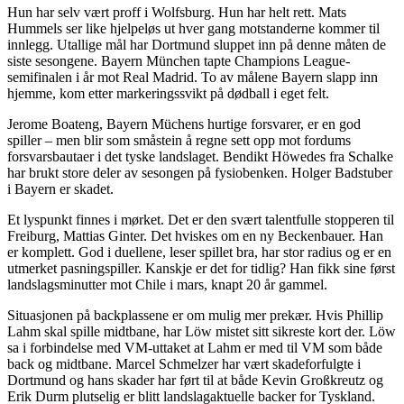
Hun har selv vært proff i Wolfsburg. Hun har helt rett. Mats
Hummels ser like hjelpeløs ut hver gang motstanderne kommer til
innlegg. Utallige mål har Dortmund sluppet inn på denne måten de
siste sesongene. Bayern München tapte Champions League-
semifinalen i år mot Real Madrid. To av målene Bayern slapp inn
hjemme, kom etter markeringssvikt på dødball i eget felt.
Jerome Boateng, Bayern Müchens hurtige forsvarer, er en god
spiller – men blir som småstein å regne sett opp mot fordums
forsvarsbautaer i det tyske landslaget. Bendikt Höwedes fra Schalke
har brukt store deler av sesongen på fysiobenken. Holger Badstuber
i Bayern er skadet.
Et lyspunkt finnes i mørket. Det er den svært talentfulle stopperen til
Freiburg, Mattias Ginter. Det hviskes om en ny Beckenbauer. Han
er komplett. God i duellene, leser spillet bra, har stor radius og er en
utmerket pasningspiller. Kanskje er det for tidlig? Han fikk sine først
landslagsminutter mot Chile i mars, knapt 20 år gammel.
Situasjonen på backplassene er om mulig mer prekær. Hvis Phillip
Lahm skal spille midtbane, har Löw mistet sitt sikreste kort der. Löw
sa i forbindelse med VM-uttaket at Lahm er med til VM som både
back og midtbane. Marcel Schmelzer har vært skadeforfulgte i
Dortmund og hans skader har ført til at både Kevin Großkreutz og
Erik Durm plutselig er blitt landslagaktuelle backer for Tyskland.