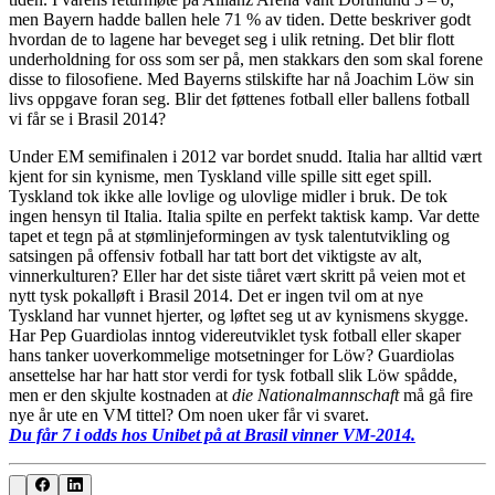
men Bayern hadde ballen hele 71 % av tiden. Dette beskriver godt
hvordan de to lagene har beveget seg i ulik retning. Det blir flott
underholdning for oss som ser på, men stakkars den som skal forene
disse to filosofiene. Med Bayerns stilskifte har nå Joachim Löw sin
livs oppgave foran seg. Blir det føttenes fotball eller ballens fotball
vi får se i Brasil 2014?
Under EM semifinalen i 2012 var bordet snudd. Italia har alltid vært
kjent for sin kynisme, men Tyskland ville spille sitt eget spill.
Tyskland tok ikke alle lovlige og ulovlige midler i bruk. De tok
ingen hensyn til Italia. Italia spilte en perfekt taktisk kamp. Var dette
tapet et tegn på at stømlinjeformingen av tysk talentutvikling og
satsingen på offensiv fotball har tatt bort det viktigste av alt,
vinnerkulturen? Eller har det siste tiåret vært skritt på veien mot et
nytt tysk pokalløft i Brasil 2014. Det er ingen tvil om at nye
Tyskland har vunnet hjerter, og løftet seg ut av kynismens skygge.
Har Pep Guardiolas inntog videreutviklet tysk fotball eller skaper
hans tanker uoverkommelige motsetninger for Löw? Guardiolas
ansettelse har har hatt stor verdi for tysk fotball slik Löw spådde,
men er den skjulte kostnaden at
die Nationalmannschaft
må gå fire
nye år ute en VM tittel? Om noen uker får vi svaret.
Du får 7 i odds hos Unibet på at Brasil vinner VM-2014.