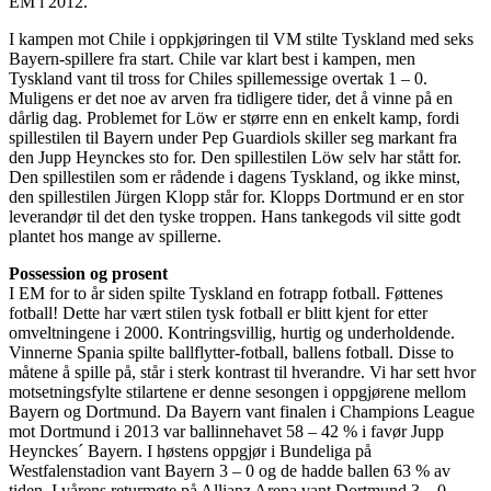
EM i 2012.
I kampen mot Chile i oppkjøringen til VM stilte Tyskland med seks
Bayern-spillere fra start. Chile var klart best i kampen, men
Tyskland vant til tross for Chiles spillemessige overtak 1 – 0.
Muligens er det noe av arven fra tidligere tider, det å vinne på en
dårlig dag. Problemet for Löw er større enn en enkelt kamp, fordi
spillestilen til Bayern under Pep Guardiols skiller seg markant fra
den Jupp Heynckes sto for. Den spillestilen Löw selv har stått for.
Den spillestilen som er rådende i dagens Tyskland, og ikke minst,
den spillestilen Jürgen Klopp står for. Klopps Dortmund er en stor
leverandør til det den tyske troppen. Hans tankegods vil sitte godt
plantet hos mange av spillerne.
Possession og prosent
I EM for to år siden spilte Tyskland en fotrapp fotball. Føttenes
fotball! Dette har vært stilen tysk fotball er blitt kjent for etter
omveltningene i 2000. Kontringsvillig, hurtig og underholdende.
Vinnerne Spania spilte ballflytter-fotball, ballens fotball. Disse to
måtene å spille på, står i sterk kontrast til hverandre. Vi har sett hvor
motsetningsfylte stilartene er denne sesongen i oppgjørene mellom
Bayern og Dortmund. Da Bayern vant finalen i Champions League
mot Dortmund i 2013 var ballinnehavet 58 – 42 % i favør Jupp
Heynckes´ Bayern. I høstens oppgjør i Bundeliga på
Westfalenstadion vant Bayern 3 – 0 og de hadde ballen 63 % av
tiden. I vårens returmøte på Allianz Arena vant Dortmund 3 – 0,