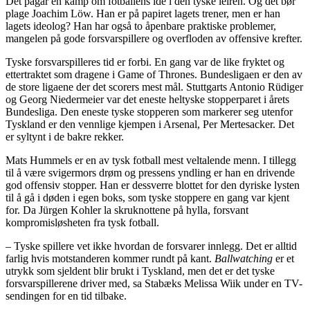
Det pågår en kamp om fotballens idè i den tyske leiren. Og det bør
plage Joachim Löw. Han er på papiret lagets trener, men er han
lagets ideolog? Han har også to åpenbare praktiske problemer,
mangelen på gode forsvarspillere og overfloden av offensive krefter.
Tyske forsvarspilleres tid er forbi. En gang var de like fryktet og
ettertraktet som dragene i Game of Thrones. Bundesligaen er den av
de store ligaene der det scorers mest mål. Stuttgarts Antonio Rüdiger
og Georg Niedermeier var det eneste heltyske stopperparet i årets
Bundesliga. Den eneste tyske stopperen som markerer seg utenfor
Tyskland er den vennlige kjempen i Arsenal, Per Mertesacker. Det
er syltynt i de bakre rekker.
Mats Hummels er en av tysk fotball mest veltalende menn. I tillegg
til å være svigermors drøm og pressens yndling er han en drivende
god offensiv stopper. Han er dessverre blottet for den dyriske lysten
til å gå i døden i egen boks, som tyske stoppere en gang var kjent
for. Da Jürgen Kohler la skruknottene på hylla, forsvant
kompromisløsheten fra tysk fotball.
– Tyske spillere vet ikke hvordan de forsvarer innlegg. Det er alltid
farlig hvis motstanderen kommer rundt på kant.
Ballwatching
er et
utrykk som sjeldent blir brukt i Tyskland, men det er det tyske
forsvarspillerene driver med, sa Stabæks Melissa Wiik under en TV-
sendingen for en tid tilbake.