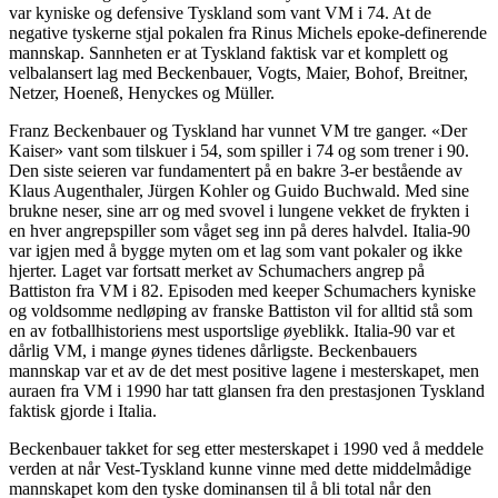
var kyniske og defensive Tyskland som vant VM i 74. At de
negative tyskerne stjal pokalen fra Rinus Michels epoke-definerende
mannskap. Sannheten er at Tyskland faktisk var et komplett og
velbalansert lag med Beckenbauer, Vogts, Maier, Bohof, Breitner,
Netzer, Hoeneß, Henyckes og Müller.
Franz Beckenbauer og Tyskland har vunnet VM tre ganger. «Der
Kaiser» vant som tilskuer i 54, som spiller i 74 og som trener i 90.
Den siste seieren var fundamentert på en bakre 3-er bestående av
Klaus Augenthaler, Jürgen Kohler og Guido Buchwald. Med sine
brukne neser, sine arr og med svovel i lungene vekket de frykten i
en hver angrepspiller som våget seg inn på deres halvdel. Italia-90
var igjen med å bygge myten om et lag som vant pokaler og ikke
hjerter. Laget var fortsatt merket av Schumachers angrep på
Battiston fra VM i 82. Episoden med keeper Schumachers kyniske
og voldsomme nedløping av franske Battiston vil for alltid stå som
en av fotballhistoriens mest usportslige øyeblikk. Italia-90 var et
dårlig VM, i mange øynes tidenes dårligste. Beckenbauers
mannskap var et av de det mest positive lagene i mesterskapet, men
auraen fra VM i 1990 har tatt glansen fra den prestasjonen Tyskland
faktisk gjorde i Italia.
Beckenbauer takket for seg etter mesterskapet i 1990 ved å meddele
verden at når Vest-Tyskland kunne vinne med dette middelmådige
mannskapet kom den tyske dominansen til å bli total når den