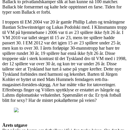
Ballack to privatlandskamper slik at han kunne nå 100 matcher.
Ballack ble fornærmet og kalte hele opptrinnet en farse. Tiden for
typer som Ballack er forbi.
I troppen til EM 2004 var 20 år gamle Phillip Lahm og tenåringene
Bastian Schweinsteiger og Lukas Podolski med. I Klinsmanns tropp
til VM på hjemmebane i 2006 var ti av 23 spillere ikke fylt 26 år. I
VM 2010 var tallet steget til 15 av 23, mens tre spillere hadde
passert 30. I EM 2012 var det igjen 15 av 23 spillere under 25 år,
men kun to over 30. I årets forløpige 30-mannstropp har bare tre
spillere rundet 30 år, 19 spillere har ennå ikke fylt 26 år. Disse
troppene står i sterk kontrast til det Tyskland dro til VM med i 1998,
der 12 spillere var over 30 år, og kun tre var under 26 år. Disse
tallene sier at Tyskland har turt å satse på yngre krefter. Dette nye
Tyskland forbindes med harmoni og lekenhet. Barten til Jürgen
Kohler er byttet ut med Mats Hummels femdagers rett-fra-
magasinet-forsiden-skjegg. Arr har måtte vike for tatoveringer.
Effenbergs finger og Völlers spyttklyse er erstattet av hårgele og
Lahms diplomatiske veltalenhet. Spørsmålet er da: Er tysk fotball
blitt for sexy? Har de mistet pokalløfterne på veien?
Årets utgave