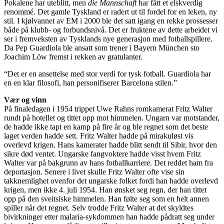
Pokalene har uteblitt, men
die Mannschaft
har fått et elskverdig
renommé. Det gamle Tyskland er radert ut til fordel for en leken, ny
stil. I kjølvannet av EM i 2000 ble det satt igang en rekke prossesser
både på klubb- og forbundsnivå. Det er fruktene av dette arbeidet vi
ser i fremveksten av Tysklands nye generasjon med fotballspillere.
Da Pep Guardiola ble ansatt som trener i Bayern München sto
Joachim Löw fremst i rekken av gratulanter.
“Det er en ansettelse med stor verdi for tysk fotball. Guardiola har
en en klar filosofi, han personifiserer Barcelona stilen.”
Vær og vinn
På finaledagen i 1954 trippet Uwe Rahns romkamerat Fritz Walter
rundt på hotellet og tittet opp mot himmelen. Ungarn var motstander,
de hadde ikke tapt en kamp på fire år og ble regnet som det beste
laget verden hadde sett. Fritz Walter hadde på mirakuløst vis
overlevd krigen. Hans kamerater hadde blitt sendt til Sibir, hvor den
sikre død ventet. Ungarske fangvoktere hadde visst hvem Fritz
Walter var på bakgrunn av hans fotballkarriere. Det reddet ham fra
deportasjon. Senere i livet skulle Fritz Walter ofte vise sin
takknemlighet ovenfor det ungarske folket fordi han hadde overlevd
krigen, men ikke 4. juli 1954. Han ønsket seg regn, der han tittet
opp på den sveitsiske himmelen. Han følte seg som en helt annen
spiller når det regnet. Selv trodde Fritz Walter at det skyldtes
bivirkninger etter malaria-sykdommen han hadde pådratt seg under