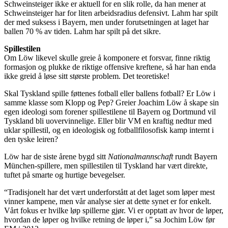
Schweinsteiger ikke er aktuell for en slik rolle, da han mener at
Schweinsteiger har for liten arbeidsradius defensivt. Lahm har spilt
der med suksess i Bayern, men under forutsetningen at laget har
ballen 70 % av tiden. Lahm har spilt på det sikre.
Spillestilen
Om Löw likevel skulle greie å komponere et forsvar, finne riktig
formasjon og plukke de riktige offensive kreftene, så har han enda
ikke greid å løse sitt største problem. Det teoretiske!
Skal Tyskland spille føttenes fotball eller ballens fotball? Er Löw i
samme klasse som Klopp og Pep? Greier Joachim Löw å skape sin
egen ideologi som forener spillestilene til Bayern og Dortmund vil
Tyskland bli uovervinnelige. Eller blir VM en kraftig nedtur med
uklar spillestil, og en ideologisk og fotballfilosofisk kamp internt i
den tyske leiren?
Löw har de siste årene bygd sitt
Nationalmannschaft
rundt Bayern
München-spillere, men spillestilen til Tyskland har vært direkte,
tuftet på smarte og hurtige bevegelser.
“Tradisjonelt har det vært underforstått at det laget som løper mest
vinner kampene, men vår analyse sier at dette synet er for enkelt.
Vårt fokus er hvilke løp spillerne gjør. Vi er opptatt av hvor de løper,
hvordan de løper og hvilke retning de løper i,” sa Jochim Löw før