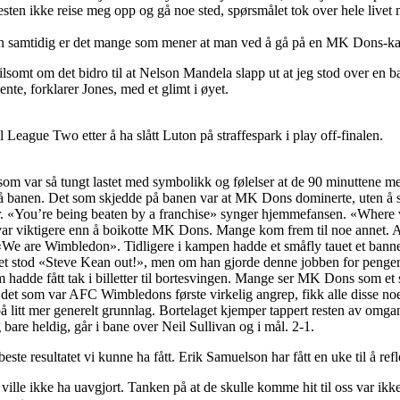
esten ikke reise meg opp og gå noe sted, spørsmålet tok over hele livet m
men samtidig er det mange som mener at man ved å gå på en MK Dons-kamp
vilsomt om det bidro til at Nelson Mandela slapp ut at jeg stod over en b
mente, forklarer Jones, med et glimt i øyet.
 League Two etter å ha slått Luton på straffespark i play off-finalen.
som var så tungt lastet med symbolikk og følelser at de 90 minuttene med
på banen. Det som skjedde på banen var at MK Dons dominerte, uten å ska
er. «You’re being beaten by a franchise» synger hjemmefansen. «Where
ar viktigere enn å boikotte MK Dons. Mange kom frem til noe annet. 
«We are Wimbledon». Tidligere i kampen hadde et småfly tauet et bann
t stod «Steve Kean out!», men om han gjorde denne jobben for penger el
om hadde fått tak i billetter til bortesvingen. Mange ser MK Dons som 
 i det som var AFC Wimbledons første virkelig angrep, fikk alle disse 
itt mer generelt grunnlag. Bortelaget kjemper tappert resten av omgan
 bare heldig, går i bane over Neil Sullivan og i mål. 2-1.
 beste resultatet vi kunne ha fått. Erik Samuelson har fått en uke til å ref
eg ville ikke ha uavgjort. Tanken på at de skulle komme hit til oss var i