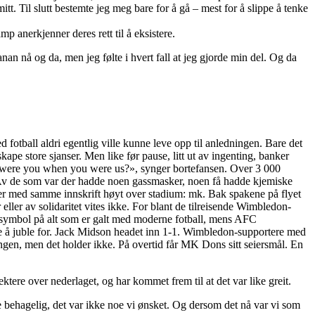
itt. Til slutt bestemte jeg meg bare for å gå – mest for å slippe å tenke
 anerkjenner deres rett til å eksistere.
anan nå og da, men jeg følte i hvert fall at jeg gjorde min del. Og da
 fotball aldri egentlig ville kunne leve opp til anledningen. Bare det
pe store sjanser. Men like før pause, litt ut av ingenting, banker
 were you when you were us?», synger bortefansen. Over 3 000
Av de som var der hadde noen gassmasker, noen få hadde kjemiske
er med samme innskrift høyt over stadium: mk. Bak spakene på flyet
ler av solidaritet vites ikke. For blant de tilreisende Wimbledon-
et symbol på alt som er galt med moderne fotball, mens AFC
noe å juble for. Jack Midson headet inn 1-1. Wimbledon-supportere med
gen, men det holder ikke. På overtid får MK Dons sitt seiersmål. En
lektere over nederlaget, og har kommet frem til at det var like greit.
kke behagelig, det var ikke noe vi ønsket. Og dersom det nå var vi som