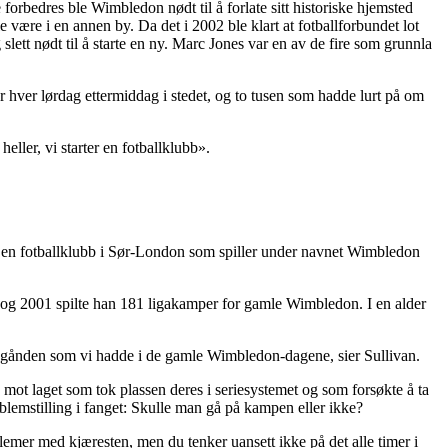
 forbedres ble Wimbledon nødt til å forlate sitt historiske hjemsted
 være i en annen by. Da det i 2002 ble klart at fotballforbundet lot
lett nødt til å starte en ny. Marc Jones var en av de fire som grunnla
r hver lørdag ettermiddag i stedet, og to tusen som hadde lurt på om
eller, vi starter en fotballklubb».
 en fotballklubb i Sør-London som spiller under navnet Wimbledon
 og 2001 spilte han 181 ligakamper for gamle Wimbledon. I en alder
 lagånden som vi hadde i de gamle Wimbledon-dagene, sier Sullivan.
 mot laget som tok plassen deres i seriesystemet og som forsøkte å ta
blemstilling i fanget: Skulle man gå på kampen eller ikke?
lemer med kjæresten, men du tenker uansett ikke på det alle timer i