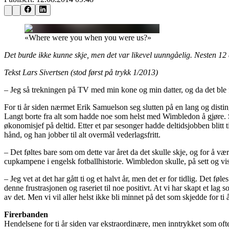
«Where were you when you were us?»
Det burde ikke kunne skje, men det var likevel uunngåelig. Nesten 12 å
Tekst Lars Sivertsen (stod først på trykk 1/2013)
– Jeg så trekningen på TV med min kone og min datter, og da det ble fæ
For ti år siden nærmet Erik Samuelson seg slutten på en lang og disting
Langt borte fra alt som hadde noe som helst med Wimbledon å gjøre. S
økonomisjef på deltid. Etter et par sesonger hadde deltidsjobben blitt 
hånd, og han jobber til alt overmål vederlagsfritt.
– Det føltes bare som om dette var året da det skulle skje, og for å
cupkampene i engelsk fotballhistorie. Wimbledon skulle, på sett og vis,
– Jeg vet at det har gått ti og et halvt år, men det er for tidlig. Det fø
denne frustrasjonen og raseriet til noe positivt. At vi har skapt et lag so
av det. Men vi vil aller helst ikke bli minnet på det som skjedde for ti 
Firerbanden
Hendelsene for ti år siden var ekstraordinære, men inntrykket som oft