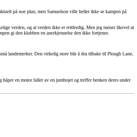
tuelt på noe plan, men Samuelson ville heller ikke se kampen på
rkelige verden, og at verden ikke er rettferdig. Men jeg mener likevel at
 kampen gi den klubben en anerkjennelse den ikke fortjener.
 små landemerker. Den virkelig store blir å dra tilbake til Plough Lane,
og håper en motor faller av en jumbojet og treffer benken deres under