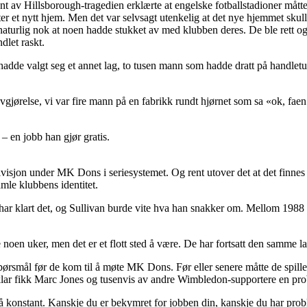
ant av Hillsborough-tragedien erklærte at engelske fotballstadioner måtte
r et nytt hjem. Men det var selvsagt utenkelig at det nye hjemmet skulle
aturlig nok at noen hadde stukket av med klubben deres. De ble rett og s
let raskt.
hadde valgt seg et annet lag, to tusen mann som hadde dratt på handletu
jørelse, vi var fire mann på en fabrikk rundt hjørnet som sa «ok, faen h
 en jobb han gjør gratis.
isjon under MK Dons i seriesystemet. Og rent utover det at det finnes
mle klubbens identitet.
 har klart det, og Sullivan burde vite hva han snakker om. Mellom 1988
 noen uker, men det er et flott sted å være. De har fortsatt den samme
pørsmål før de kom til å møte MK Dons. Før eller senere måtte de spille
 klar fikk Marc Jones og tusenvis av andre Wimbledon-supportere en pro
 på konstant. Kanskje du er bekymret for jobben din, kanskje du har prob