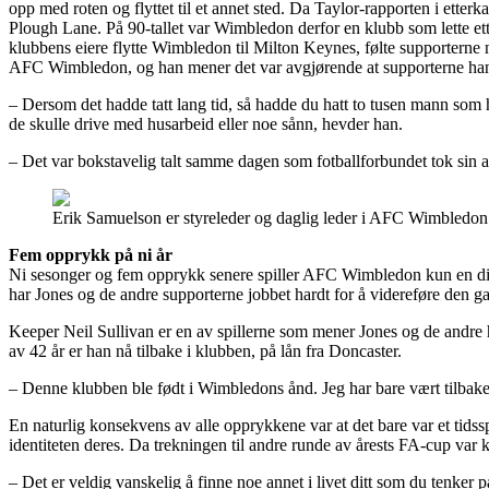
opp med roten og flyttet til et annet sted. Da Taylor-rapporten i etterk
Plough Lane. På 90-tallet var Wimbledon derfor en klubb som lette ette
klubbens eiere flytte Wimbledon til Milton Keynes, følte supporterne n
AFC Wimbledon, og han mener det var avgjørende at supporterne hand
– Dersom det hadde tatt lang tid, så hadde du hatt to tusen mann som 
de skulle drive med husarbeid eller noe sånn, hevder han.
– Det var bokstavelig talt samme dagen som fotballforbundet tok sin avg
Erik Samuelson er styreleder og daglig leder i AFC Wimbledon –
Fem opprykk på ni år
Ni sesonger og fem opprykk senere spiller AFC Wimbledon kun en div
har Jones og de andre supporterne jobbet hardt for å videreføre den ga
Keeper Neil Sullivan er en av spillerne som mener Jones og de andre
av 42 år er han nå tilbake i klubben, på lån fra Doncaster.
– Denne klubben ble født i Wimbledons ånd. Jeg har bare vært tilbake
En naturlig konsekvens av alle opprykkene var at det bare var et tidss
identiteten deres. Da trekningen til andre runde av årests FA-cup var
– Det er veldig vanskelig å finne noe annet i livet ditt som du tenker