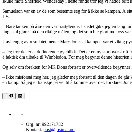
skulle møte Sheffield Wendesday i neste runde tror jeg vi hadde blitt 
Samuelson var en av de som bestemte seg for å ikke se kampen. Å si
TV.
– Bare tanken på å se den var frastøtende. I stedet gikk jeg en lang tur
ting skal gjøres på den riktige måten, og det som ble gjort mot oss var
Uavhengig av resultatet mener Marc Jones at kampen var et viktig øye
– Jeg tror det er et definerende øyeblikk. Det er en ny stor overskrift 
å faktisk dra tilbake til Wimbledon. For meg begynte denne historien i 1
Og selv om forakten for MK Dons fortsatt er overveldende begynner s
– Ikke misforstå meg her, jeg gleder meg fortsatt til den dagen de går
en kamp. Så jeg er kanskje på vei til å komme over det, forklarer Jone
Org. nr: 992171782
Kontakt:
post@josimar.no