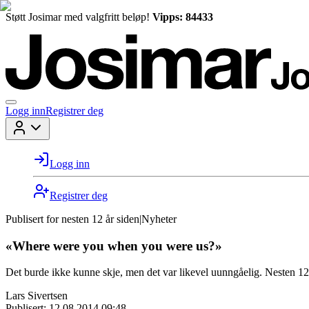
Støtt Josimar med valgfritt beløp!
Vipps: 84433
Logg inn
Registrer deg
Logg inn
Registrer deg
Publisert for
nesten 12 år siden
|
Nyheter
«Where were you when you were us?»
Det burde ikke kunne skje, men det var likevel uunngåelig. Nesten 12 
Lars Sivertsen
Publisert:
12.08.2014 09:48