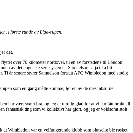
jen, i første runde av Liga-cupen.
jer det.
flyttet over 70 kilometer nordover, til en av forstedene til London.
nen av det engelske seriesystemet. Samuelson sa ja til å bli
leder. Ti år senere styrer Samuelson fortsatt AFC Wimbledon med stødig
ør kampen som en gang måtte komme, før en av de mest absurde
ben har vært svært bra, og jeg er utrolig glad for at vi har fått brukt all
r en fantastisk ting som vi kollektivt har gjort, og jeg er voldsomt stolt
slik at Wimbledon var en velfungerende klubb som plutselig ble røsket