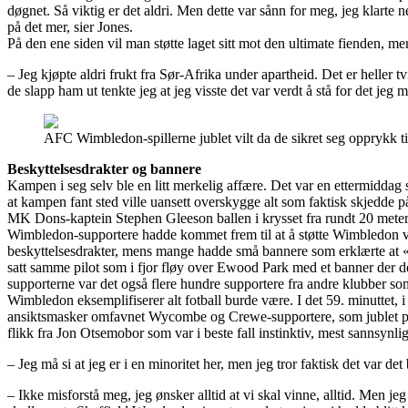
døgnet. Så viktig er det aldri. Men dette var sånn for meg, jeg klarte n
på det mer, sier Jones.
På den ene siden vil man støtte laget sitt mot den ultimate fienden, 
– Jeg kjøpte aldri frukt fra Sør-Afrika under apartheid. Det er heller t
de slapp ham ut tenkte jeg at jeg visste det var verdt å stå for det jeg 
AFC Wimbledon-spillerne jublet vilt da de sikret seg opprykk til
Beskyttelsesdrakter og bannere
Kampen i seg selv ble en litt merkelig affære. Det var en ettermiddag 
at kampen fant sted ville uansett overskygge alt som faktisk skjedde 
MK Dons-kaptein Stephen Gleeson ballen i krysset fra rundt 20 met
Wimbledon-supportere hadde kommet frem til at å støtte Wimbledon v
beskyttelsesdrakter, mens mange hadde små bannere som erklærte at 
satt samme pilot som i fjor fløy over Ewood Park med et banner der de
supporterne var det også flere hundre supportere fra andre klubber s
Wimbledon eksemplifiserer alt fotball burde være. I det 59. minuttet,
ansiktsmasker omfavnet Wycombe og Crewe-supportere, som jublet på l
flikk fra Jon Otsemobor som var i beste fall instinktiv, mest sannsynlig
– Jeg må si at jeg er i en minoritet her, men jeg tror faktisk det var det
– Ikke misforstå meg, jeg ønsker alltid at vi skal vinne, alltid. Men j