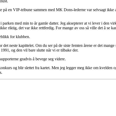
knust.
tte på en VIP-tribune sammen med MK Dons-lederne var selvsagt ikke ak
 i parken med min to år gamle datter. Jeg aksepterer at vi lever i den vi
 ikke riktig, det var ikke rettferdig. For mange av oss så ville det å se
blikk for klubben.
for det neste kapittelet. Om du ser på de siste femten årene er det mange
991, og den vil bare slutte når vi er tilbake der.
upporterne gradvis å bevege seg videre.
 konkurs og blir slettet fra kartet. Men jeg legger meg ikke om kvelden 
s.