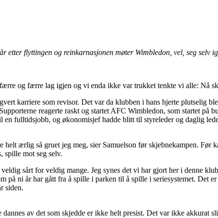
r etter flyttingen og reinkarnasjonen møter Wimbledon, vel, seg selv ig
rre og færre lag igjen og vi enda ikke var trukket tenkte vi alle: Nå sk
vert karriere som revisor. Det var da klubben i hans hjerte plutselig ble 
upporterne reagerte raskt og startet AFC Wimbledon, som startet på bun
til en fulltidsjobb, og økonomisjef hadde blitt til styreleder og daglig 
 være helt ærlig så gruet jeg meg, sier Samuelson før skjebnekampen. F
 spille mot seg selv.
les veldig sårt for veldig mange. Jeg synes det vi har gjort her i denne klub
m på ni år har gått fra å spille i parken til å spille i seriesystemet. Det e
år siden.
e dannes av det som skjedde er ikke helt presist. Det var ikke akkurat 