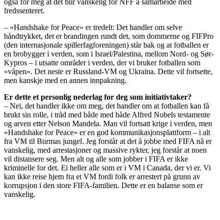
også for meg at det blir vanskelig for NFF å samarbeide med
fredssenteret.
– «Handshake for Peace» er tredelt: Det handler om selve
håndtrykket, det er brandingen rundt det, som dommerne og FIFPro
(den internasjonale spillerfagforeningen) står bak og at fotballen er
en brobygger i verden, som i Israel/Palestina, mellom Nord- og Sør-
Kypros – i utsatte områder i verden, der vi bruker fotballen som
«våpen». Det neste er Russland-VM og Ukraina. Dette vil fortsette,
men kanskje med en annen innpakning.
Er dette et personlig nederlag for deg som initiativtaker?
– Nei, det handler ikke om meg, det handler om at fotballen kan få
brukt sin rolle, i tråd med både med både Alfred Nobels testamente
og arven etter Nelson Mandela. Man vil fortsatt krige i verden, men
«Handshake for Peace» er en god kommunikasjonsplattform – i alt
fra VM til Burmas jungel. Jeg forstår at det å jobbe med FIFA nå er
vanskelig, med arrestasjoner og massive rykter, jeg forstår at noen
vil distansere seg. Men alt og alle som jobber i FIFA er ikke
kriminelle for det. Ei heller alle som er i VM i Canada, der vi er. Vi
kan ikke reise hjem fra et VM fordi folk er arrestert på grunn av
korrupsjon i den store FIFA-familien. Dette er en balanse som er
vanskelig.