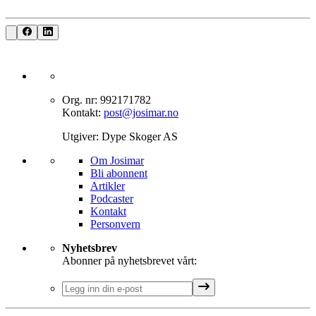
Org. nr: 992171782
Kontakt:
post@josimar.no
Utgiver: Dype Skoger AS
Om J‌osimar ‍ ​‍​‍‌‍
Bli abonnent​​​​‌ ‍ ​‍​‍‌‍ ‌ ​‍‌‍‍‌‌‍‌ ‌‍‍‌‌‍ ‍​‍​‍​ ‍‍​‍​‍‌ ​ ‌‍​‌‌‍ ‍‌‍‍‌‌ ‌​‌ ‍‌​‍ ‍‌‍‍‌‌‍ ​‍​‍​‍ ​​‍​‍‌‍‍​‌ ​‍‌‍‌‌‌‍‌‍​‍​‍​ ‍‍​‍​‍‌‍‍​‌ ‌​‌ ‌​‌ ​​‌ ​ ​ ‍‍​‍ ​‍ ‌‍‌‌‌‍‌​‌‍‍‌‌ ‌​​‍ ‍‌‍‍‌‌‍‌​‌‍​‌‌‍‌ ‌ ​‍‌‍​‌‌‍ ‍‌‍‍‍‌‍​‌‌‍ ‍‌ ​ ‌‍‌‌‌‍ ‍​‍ ‍‌‍​ ‌‍ ‌‍ ‌​‍ ‌‍‍‌‌‍ ‍‌ ‌​‌‍‌‌‌‍ ‍‌ ‌​​‍ ‌‍‌‌‌‍‌​‌‍‍‌‌ ‌​​‍ ‌‍ ‌‌‍ ‌‍‌​‌‍‌‌​ ‌‌ ​​‌ ​‍‌‍‌‌‌ ​ ‌‍‌‌‌‍ ‍‌ ‌​‌‍​‌‌ ‌​‌‍‍‌‌‍ ‌‍ ‍​ ‍ ‌‍‍‌‌‍‌​​ ‌‌‍‌‍‌‍ ‌‍ ‌ ‌​‌‍‌‌‌ ​‍​ ‍ ‌ ‌​‌ ‍‌‌ ​​‌‍‌‌​ ‌‌‍‌‍‌‍ ‌‍ ‌ ‌​‌‍‌‌‌ ​‍​ ‍ ‌ ​​‌‍​‌‌ ‌​‌‍‍​​ ‌‌‍​ ‌‍ ‌‍ ​‌ ‌‌‌‍ ‌‌‍ ‍‌ ​ ​‍‌‌​ ‌‌‌​​‍‌‌ ‌‍‍ ‌‍‌‌‌ ‍‌​‍‌‌​ ​ ‌​‌​​‍‌‌​ ​ ‌​‌​​‍‌‌​ ​‍​ ​‍‌‍​‍​ ‍‌‌‍​ ‌‍‌‍‌‍​ ​ ​‌​ ‌​‌‍​‍‌‍‌‍​ ‍​​ ‌‌‌‍​‍​‍‌‌​ ​‍​ ​‍​‍‌‌​ ‌‌‌​‌​​‍ ‍‌‍​ ‌‍ ‌‍ ​‌ ‌‌‌‍ ‌‌‍ ‍‌​‍‌‌ ‌​‌‍‌‌‌‍ ‌‌ ​ ​‍‌‌​ ‌‌‌​​‍‌‌ ‌‍‍ ‌‍‌‌‌ ‍‌​‍‌‌​ ​ ‌​‌​​‍‌‌​ ​ ‌​‌​​‍‌‌​ ​‍​ ​‍‌‍​‌‌‍‌‍​ ‌‍​ ‌​‌‍‌‌​ ‍‌‌‍‌​‌‍​‍​ ‌ ‌‍​‌​ ‌ ​ ​​​‍‌‌​ ​‍​ ​‍​‍‌‌​ ‌‌‌​‌​​‍ ‍‌‍‍‌‌ ‌​‌‍‌‌‌‍ ‌‌ ​ ​‍‌‌​ ‌‌‌​​‍‌‌ ‌‍‍ ‌‍‌‌‌ ‍‌​‍‌‌​ ​ ‌​‌​​‍‌‌​ ​ ‌​‌​​‍‌‌​ ​‍​ ​‍‌‍‌‌‌‍​‌‌‍‌‌​ ‌‍‌‍​‍‌‍‌‌‌‍‌‌‌‍‌‍‌‍​‍​ ‍​​ ​ ​ ​ ​‍‌‌​ ​‍​ ​‍​‍‌‌​ ‌‌‌​‌​​‍ ‍‌‍ ​‌‍​‌‌‍​‍‌‍‌‌‌‍ ​​ ‌‍​‍‌‍​‌‌ ​ ‌‍‌‌‌‌‌‌‌ ​‍‌‍ ​​ ‌‌‍‍​‌ ‌​‌ ‌​‌ ​​‌ ​ ​‍‌‌​ ​ ‌​​‌​‍‌‌​ ​‍‌​‌‍​‍‌‌​ ​‍‌​‌‍‌‍‌‌‌‍‌​‌‍‍‌‌ ‌​​‍ ‍‌‍‍‌‌‍‌​‌‍​‌‌‍‌ ‌ ​‍‌‍​‌‌‍ ‍‌‍‍‍‌‍​‌‌‍ ‍‌ ​ ‌‍‌‌‌‍ ‍​‍ ‍‌‍​ ‌‍ ‌‍ ‌​‍‌‍‌‍‍‌‌‍‌​​ ‌‌‍‌‍‌‍ ‌‍ ‌ ‌​‌‍‌‌‌ ​‍​‍‌‍‌ ‌​‌ ‍‌‌ ​​‌‍‌‌​ ‌‌‍‌‍‌‍ ‌‍ ‌ ‌​‌‍‌‌‌ ​‍​‍‌‍‌ ​​‌‍​‌‌ ‌​‌‍‍​​ ‌‌‍​ ‌‍ ‌‍ ​‌ ‌‌‌‍ ‌‌‍ ‍‌ ​ ​‍‌‌​ ‌‌‌​​‍‌‌ ‌‍‍ ‌‍‌‌‌ ‍‌​‍‌‌​ ​ ‌​‌​​‍‌‌​ ​ ‌​‌​​‍‌‌​ ​‍​ ​‍‌‍​‍​ ‍‌‌‍​ ‌‍‌‍‌‍​ ​ ​‌​ ‌​‌‍​‍‌‍‌‍​ ‍​​ ‌‌‌‍​‍​‍‌‌​ ​‍​ ​‍​‍‌‌​ ‌‌‌​‌​​‍ ‍‌‍​ ‌‍ ‌‍ ​‌ ‌‌‌‍ ‌‌‍ ‍‌​‍‌‌ ‌​‌‍‌‌‌‍ ‌‌ ​ ​‍‌‌​ ‌‌‌​​‍‌‌ ‌‍‍ ‌‍‌‌‌ ‍‌​‍‌‌​ ​ ‌​‌​​‍‌‌​ ​ ‌​‌​​‍‌‌​ ​‍​ ​‍‌‍​‌‌‍‌‍​ ‌‍​ ‌​‌‍‌‌​ ‍‌‌‍‌​‌‍​‍​ ‌ ‌‍​‌​ ‌ ​ ​​​‍‌‌​ ​‍​ ​‍​‍‌‌​ ‌‌‌​‌​​‍ ‍‌‍‍‌‌ ‌​‌‍‌‌‌‍ ‌‌ ​ ​‍‌‌​ ‌‌‌​​‍‌‌ ‌‍‍ ‌‍‌‌‌ ‍‌​‍‌‌​ ​ ‌​‌​​‍‌‌​ ​ ‌​‌​​‍‌‌​ ​‍​ ​‍‌‍‌‌‌‍​‌‌‍‌‌​ ‌‍‌‍​‍‌‍‌‌‌‍‌‌‌‍‌‍‌‍​‍​ ‍​​ ​ ​ ​ ​‍‌‌​ ​‍​ ​‍​‍‌‌​ ‌‌‌​‌​​‍ ‍‌‍ ​‌‍​‌‌‍​‍‌‍‌‌‌‍ ​​‍‌‍‌ ​​‌‍‌‌‌ ​‍‌ ​ ‌ ​​‌‍‌‌‌‍​ ‌ ‌​‌‍‍‌‌ ‌‍‌‍‌‌​ ‌‌ ​​‌ ‌‌‌‍​‍‌‍ ​‌‍‍‌‌ ​ ‌‍‍​‌‍‌‌‌‍‌​​‍​‍‌ ‌
Artikler
Podcaster
Kontakt
Personvern​​​​‌ ‍ ​‍​‍‌‍ ‌ ​‍‌‍‍‌‌‍‌ ‌‍‍‌‌‍ ‍​‍​‍​ ‍‍​‍​‍‌ ​ ‌‍​‌‌‍ ‍‌‍‍‌‌ ‌​‌ ‍‌​‍ ‍‌‍‍‌‌‍ ​‍​‍​‍ ​​‍​‍‌‍‍​‌ ​‍‌‍‌‌‌‍‌‍​‍​‍​ ‍‍​‍​‍‌‍‍​‌ ‌​‌ ‌​‌ ​​‌ ​ ​ ‍‍​‍ ​‍ ‌‍‌‌‌‍‌​‌‍‍‌‌ ‌​​‍ ‍‌‍‍‌‌‍‌​‌‍​‌‌‍‌ ‌ ​‍‌‍​‌‌‍ ‍‌‍‍‍‌‍​‌‌‍ ‍‌ ​ ‌‍‌‌‌‍ ‍​‍ ‍‌‍​ ‌‍ ‌‍ ‌​‍ ‌‍‍‌‌‍ ‍‌ ‌​‌‍‌‌‌‍ ‍‌ ‌​​‍ ‌‍‌‌‌‍‌​‌‍‍‌‌ ‌​​‍ ‌‍ ‌‌‍ ‌‍‌​‌‍‌‌​ ‌‌ ​​‌ ​‍‌‍‌‌‌ ​ ‌‍‌‌‌‍ ‍‌ ‌​‌‍​‌‌ ‌​‌‍‍‌‌‍ ‌‍ ‍​ ‍ ‌‍‍‌‌‍‌​​ ‌‌‍‌‍‌‍ ‌‍ ‌ ‌​‌‍‌‌‌ ​‍​ ‍ ‌ ‌​‌ ‍‌‌ ​​‌‍‌‌​ ‌‌‍‌‍‌‍ ‌‍ ‌ ‌​‌‍‌‌‌ ​‍​ ‍ ‌ ​​‌‍​‌‌ ‌​‌‍‍​​ ‌‌‍​ ‌‍ ‌‍ ​‌ ‌‌‌‍ ‌‌‍ ‍‌ ​ ​‍‌‌​ ‌‌‌​​‍‌‌ ‌‍‍ ‌‍‌‌‌ ‍‌​‍‌‌​ ​ ‌​‌​​‍‌‌​ ​ ‌​‌​​‍‌‌​ ​‍​ ​‍‌‍​‍​ ‍‌‌‍​ ‌‍‌‍‌‍​ ​ ​‌​ ‌​‌‍​‍‌‍‌‍​ ‍​​ ‌‌‌‍​‍​‍‌‌​ ​‍​ ​‍​‍‌‌​ ‌‌‌​‌​​‍ ‍‌‍​ ‌‍ ‌‍ ​‌ ‌‌‌‍ ‌‌‍ ‍‌​‍‌‌ ‌​‌‍‌‌‌‍ ‌‌ ​ ​‍‌‌​ ‌‌‌​​‍‌‌ ‌‍‍ ‌‍‌‌‌ ‍‌​‍‌‌​ ​ ‌​‌​​‍‌‌​ ​ ‌​‌​​‍‌‌​ ​‍​ ​‍‌‍​‌‌‍‌‍​ ‌‍​ ‌​‌‍‌‌​ ‍‌‌‍‌​‌‍​‍​ ‌ ‌‍​‌​ ‌ ​ ​​​‍‌‌​ ​‍​ ​‍​‍‌‌​ ‌‌‌​‌​​‍ ‍‌‍‍‌‌ ‌​‌‍‌‌‌‍ ‌‌ ​ ​‍‌‌​ ‌‌‌​​‍‌‌ ‌‍‍ ‌‍‌‌‌ ‍‌​‍‌‌​ ​ ‌​‌​​‍‌‌​ ​ ‌​‌​​‍‌‌​ ​‍​ ​‍​ ‌‌‌‍​ ‌‍‌​​ ​‍​ ‍‌​ ​‍​ ​‌‌‍‌​​ ‌‍‌‍‌‌​ ‌‌​ ‌‍​‍‌‌​ ​‍​ ​‍​‍‌‌​ ‌‌‌​‌​​‍ ‍‌‍ ​‌‍​‌‌‍​‍‌‍‌‌‌‍ ​​ ‌‍​‍‌‍​‌‌ ​ ‌‍‌‌‌‌‌‌‌ ​‍‌‍ ​​ ‌‌‍‍​‌ ‌​‌ ‌​‌ ​​‌ ​ ​‍‌‌​ ​ ‌​​‌​‍‌‌​ ​‍‌​‌‍​‍‌‌​ ​‍‌​‌‍‌‍‌‌‌‍‌​‌‍‍‌‌ ‌​​‍ ‍‌‍‍‌‌‍‌​‌‍​‌‌‍‌ ‌ ​‍‌‍​‌‌‍ ‍‌‍‍‍‌‍​‌‌‍ ‍‌ ​ ‌‍‌‌‌‍ ‍​‍ ‍‌‍​ ‌‍ ‌‍ ‌​‍‌‍‌‍‍‌‌‍‌​​ ‌‌‍‌‍‌‍ ‌‍ ‌ ‌​‌‍‌‌‌ ​‍​‍‌‍‌ ‌​‌ ‍‌‌ ​​‌‍‌‌​ ‌‌‍‌‍‌‍ ‌‍ ‌ ‌​‌‍‌‌‌ ​‍​‍‌‍‌ ​​‌‍​‌‌ ‌​‌‍‍​​ ‌‌‍​ ‌‍ ‌‍ ​‌ ‌‌‌‍ ‌‌‍ ‍‌ ​ ​‍‌‌​ ‌‌‌​​‍‌‌ ‌‍‍ ‌‍‌‌‌ ‍‌​‍‌‌​ ​ ‌​‌​​‍‌‌​ ​ ‌​‌​​‍‌‌​ ​‍​ ​‍‌‍​‍​ ‍‌‌‍​ ‌‍‌‍‌‍​ ​ ​‌​ ‌​‌‍​‍‌‍‌‍​ ‍​​ ‌‌‌‍​‍​‍‌‌​ ​‍​ ​‍​‍‌‌​ ‌‌‌​‌​​‍ ‍‌‍​ ‌‍ ‌‍ ​‌ ‌‌‌‍ ‌‌‍ ‍‌​‍‌‌ ‌​‌‍‌‌‌‍ ‌‌ ​ ​‍‌‌​ ‌‌‌​​‍‌‌ ‌‍‍ ‌‍‌‌‌ ‍‌​‍‌‌​ ​ ‌​‌​​‍‌‌​ ​ ‌​‌​​‍‌‌​ ​‍​ ​‍‌‍​‌‌‍‌‍​ ‌‍​ ‌​‌‍‌‌​ ‍‌‌‍‌​‌‍​‍​ ‌ ‌‍​‌​ ‌ ​ ​​​‍‌‌​ ​‍​ ​‍​‍‌‌​ ‌‌‌​‌​​‍ ‍‌‍‍‌‌ ‌​‌‍‌‌‌‍ ‌‌ ​ ​‍‌‌​ ‌‌‌​​‍‌‌ ‌‍‍ ‌‍‌‌‌ ‍‌​‍‌‌​ ​ ‌​‌​​‍‌‌​ ​ ‌​‌​​‍‌‌​ ​‍​ ​‍​ ‌‌‌‍​ ‌‍‌​​ ​‍​ ‍‌​ ​‍​ ​‌‌‍‌​​ ‌‍‌‍‌‌​ ‌‌​ ‌‍​‍‌‌​ ​‍​ ​‍​‍‌‌​ ‌‌‌​‌​​‍ ‍‌‍ ​‌‍​‌‌‍​‍‌‍‌‌‌‍ ​​‍‌‍‌ ​​‌‍‌‌‌ ​‍‌ ​ ‌ ​​‌‍‌‌‌‍​ ‌ ‌​‌‍‍‌‌ ‌‍‌‍‌‌​ ‌‌ ​​‌ ‌‌‌‍​‍‌‍ ​‌‍‍‌‌ ​ ‌‍‍​‌‍‌‌‌‍‌​​‍​‍‌ ‌
Nyhetsbrev
Abonner på nyhetsbrevet vårt: