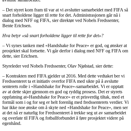
– Det styret kom fram til var at vi avslutter samarbeidet med FIFA så
snart forholdene ligger til rette for det. Administrasjonen går nå i
dialog med NFF og FIFA, sier direktør ved Nobels Fredssenter,
Bente Erichsen.
Hva betyr «så snart forholdene ligger til rette for det»?
– Vi synes tanken med «Handshake for Peace» er god, og ønsker at
prosjektet skal fortsette. Vi går derfor i dialog med NFF og FIFA om
dette, sier Erichsen.
Styreleder ved Nobels Fredssenter, Olav Njølstad, sier dette:
– Kontrakten med FIFA gjelder ut 2016. Med dette vedtaket ber vi
Fredssenteret ta et initiativ overfor FIFA med sikte på å avslutte
senterets rolle i «Handshake for Peace»-samarbeidet. Vi er opptatt
av at dette skjer gjennom en god og ryddig prosess. Det er styrets
oppfatning at«Handshake for Peace» er et prisverdig tiltak, med et
formål som i og for seg er helt forenlig med fredssenterets verdier. Vi
har ikke noe ønske om å skyte ned «Handshake for Peace», men ser
at det nå er naturlig for Fredssenteret å trekke seg ut av samarbeidet
og overlate til FIFA og fotballforbundet å føre prosjektet videre på
egenhånd.