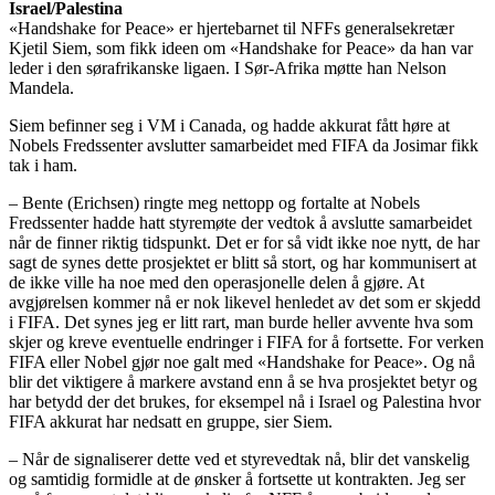
Israel/Palestina
«Handshake for Peace» er hjertebarnet til NFFs generalsekretær
Kjetil Siem, som fikk ideen om «Handshake for Peace» da han var
leder i den sørafrikanske ligaen. I Sør-Afrika møtte han Nelson
Mandela.
Siem befinner seg i VM i Canada, og hadde akkurat fått høre at
Nobels Fredssenter avslutter samarbeidet med FIFA da Josimar fikk
tak i ham.
– Bente (Erichsen) ringte meg nettopp og fortalte at Nobels
Fredssenter hadde hatt styremøte der vedtok å avslutte samarbeidet
når de finner riktig tidspunkt. Det er for så vidt ikke noe nytt, de har
sagt de synes dette prosjektet er blitt så stort, og har kommunisert at
de ikke ville ha noe med den operasjonelle delen å gjøre. At
avgjørelsen kommer nå er nok likevel henledet av det som er skjedd
i FIFA. Det synes jeg er litt rart, man burde heller avvente hva som
skjer og kreve eventuelle endringer i FIFA for å fortsette. For verken
FIFA eller Nobel gjør noe galt med «Handshake for Peace». Og nå
blir det viktigere å markere avstand enn å se hva prosjektet betyr og
har betydd der det brukes, for eksempel nå i Israel og Palestina hvor
FIFA akkurat har nedsatt en gruppe, sier Siem.
– Når de signaliserer dette ved et styrevedtak nå, blir det vanskelig
og samtidig formidle at de ønsker å fortsette ut kontrakten. Jeg ser