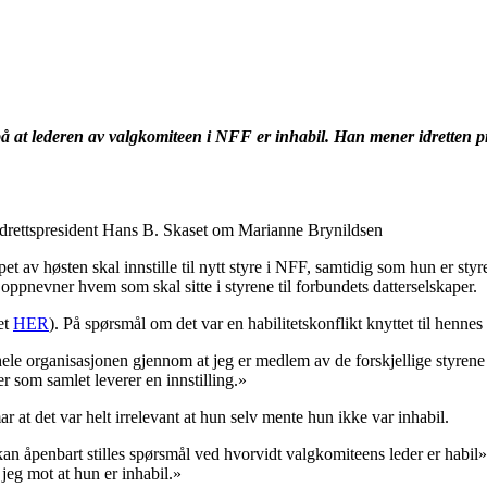
 på at lederen av valgkomiteen i NFF er inhabil. Han mener idretten p
e idrettspresident Hans B. Skaset om Marianne Brynildsen
t av høsten skal innstille til nytt styre i NFF, samtidig som hun er sty
oppnevner hvem som skal sitte i styrene til forbundets datterselskaper.
et
HER
). På spørsmål om det var en habilitetskonflikt knyttet til hennes
hele organisasjonen gjennom at jeg er medlem av de forskjellige styrene o
r som samlet leverer en innstilling.»
at det var helt irrelevant at hun selv mente hun ikke var inhabil.
kan åpenbart stilles spørsmål ved hvorvidt valgkomiteens leder er habil»,
jeg mot at hun er inhabil.»