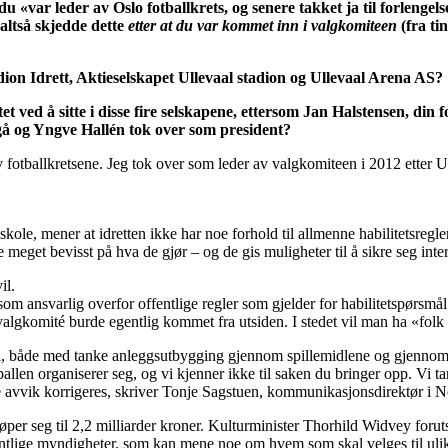
du «var leder av Oslo fotballkrets, og senere takket ja til forlenge
altså skjedde dette
etter at du var kommet inn i valgkomiteen
(fra ti
tadion Idrett, Aktieselskapet Ullevaal stadion og Ullevaal Arena AS?
et ved å sitte i disse fire selskapene, ettersom Jan Halstensen, din 
gå og Yngve Hallén tok over som president?
v fotballkretsene. Jeg tok over som leder av valgkomiteen i 2012 etter U
ole, mener at idretten ikke har noe forhold til allmenne habilitetsregler
e meget bevisst på hva de gjør – og de gis muligheter til å sikre seg inter
il.
om ansvarlig overfor offentlige regler som gjelder for habilitetspørsmål. 
n valgkomité burde egentlig kommet fra utsiden. I stedet vil man ha «folk
all, både med tanke anleggsutbygging gjennom spillemidlene og gjennom di
en organiserer seg, og vi kjenner ikke til saken du bringer opp. Vi tar fo
tuelle avvik korrigeres, skriver Tonje Sagstuen, kommunikasjonsdirektør i N
per seg til 2,2 milliarder kroner. Kulturminister Thorhild Widvey forut
entlige myndigheter, som kan mene noe om hvem som skal velges til ulike