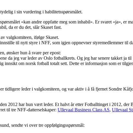
tydelig i sin vurdering i habilitetsspørsmålet.
llspørsmålet «kan andre oppfatte meg som inhabil». Er svaret «ja», er man
l, da er du det, slår Skaset fast.
r av valgkomiteen, ifølge Skaset.
nnstille til nytt styre i NFF, som igjen oppnevner styremedlemmer til da
n, ønsker hun å svare per epost:
pene da jeg var leder av Oslo fotballkrets. Og jeg har senere takket ja 
g innsikt om norsk fotball totalt sett. Dette er informasjon som er tilgje
an er tidligere leder i valgkomiteen, og var aktiv i å få fjernet Sondre Kå
iden 2012 har hun vært leder. Et halvt år etter Fotballtinget i 2012, de
ret til tre NFF-datterselskaper:
Ullevaal Business Class AS
,
Ullevaal St
und, sendte vi over tre oppfølgingsspørsmål: