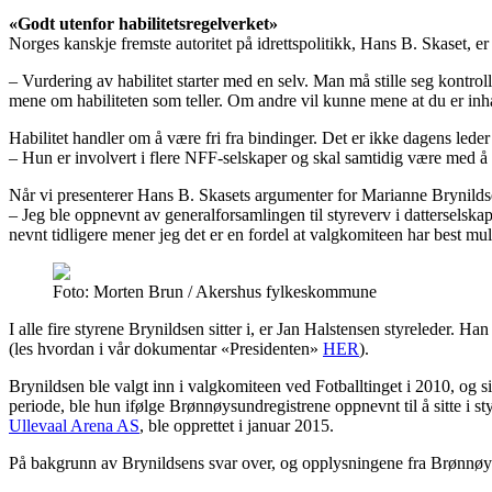
«Godt utenfor habilitetsregelverket»
Norges kanskje fremste autoritet på idrettspolitikk, Hans B. Skaset, er 
– Vurdering av habilitet starter med en selv. Man må stille seg kontro
mene om habiliteten som teller. Om andre vil kunne mene at du er inhabi
Habilitet handler om å være fri fra bindinger. Det er ikke dagens lede
– Hun er involvert i flere NFF-selskaper og skal samtidig være med å i
Når vi presenterer Hans B. Skasets argumenter for Marianne Brynildse
– Jeg ble oppnevnt av generalforsamlingen til styreverv i datterselska
nevnt tidligere mener jeg det er en fordel at valgkomiteen har best muli
Foto: Morten Brun / Akershus fylkeskommune
I alle fire styrene Brynildsen sitter i, er Jan Halstensen styreleder. H
(les hvordan i vår dokumentar «Presidenten»
HER
).
Brynildsen ble valgt inn i valgkomiteen ved Fotballtinget i 2010, og s
periode, ble hun ifølge Brønnøysundregistrene oppnevnt til å sitte i sty
Ullevaal Arena AS
, ble opprettet i januar 2015.
På bakgrunn av Brynildsens svar over, og opplysningene fra Brønnøys