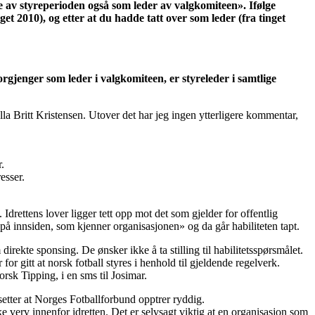
lse av styreperioden også som leder av valgkomiteen». Ifølge
nget 2010), og etter at du hadde tatt over som leder (fra tinget
forgjenger som leder i valgkomiteen, er styreleder i samtlige
lla Britt Kristensen. Utover det har jeg ingen ytterligere kommentar,
.
esser.
Idrettens lover ligger tett opp mot det som gjelder for offentlig
 på innsiden, som kjenner organisasjonen» og da går habiliteten tapt.
rekte sponsing. De ønsker ikke å ta stilling til habilitetsspørsmålet.
r gitt at norsk fotball styres i henhold til gjeldende regelverk.
orsk Tipping, i en sms til Josimar.
setter at Norges Fotballforbund opptrer ryddig.
 verv innenfor idretten. Det er selvsagt viktig at en organisasjon som