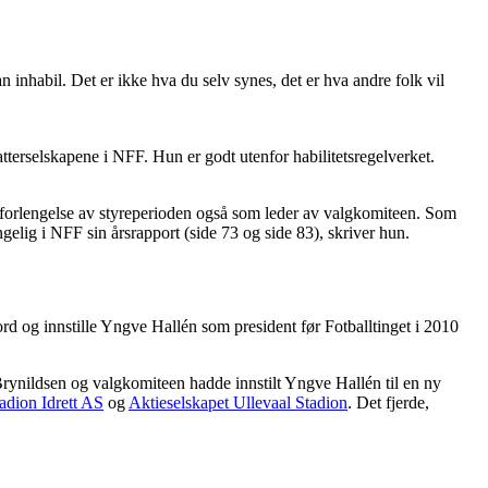
 inhabil. Det er ikke hva du selv synes, det er hva andre folk vil
tterselskapene i NFF. Hun er godt utenfor habilitetsregelverket.
til forlengelse av styreperioden også som leder av valgkomiteen. Som
ngelig i NFF sin årsrapport (side 73 og side 83), skriver hun.
fjord og innstille Yngve Hallén som president før Fotballtinget i 2010
r Brynildsen og valgkomiteen hadde innstilt Yngve Hallén til en ny
adion Idrett AS
og
Aktieselskapet Ullevaal Stadion
. Det fjerde,