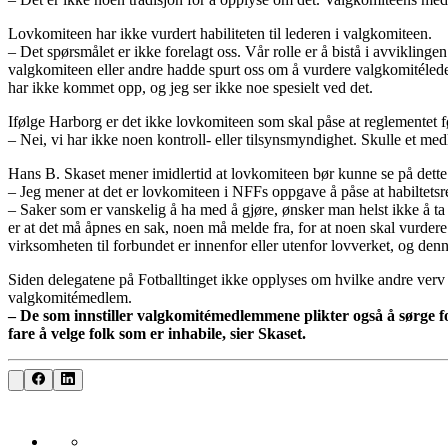
Lovkomiteen har ikke vurdert habiliteten til lederen i valgkomiteen.
– Det spørsmålet er ikke forelagt oss. Vår rolle er å bistå i avvikling
valgkomiteen eller andre hadde spurt oss om å vurdere valgkomitéledere
har ikke kommet opp, og jeg ser ikke noe spesielt ved det.
Ifølge Harborg er det ikke lovkomiteen som skal påse at reglementet f
– Nei, vi har ikke noen kontroll- eller tilsynsmyndighet. Skulle et med
Hans B. Skaset mener imidlertid at lovkomiteen bør kunne se på dette
– Jeg mener at det er lovkomiteen i NFFs oppgave å påse at habiltetsreg
– Saker som er vanskelig å ha med å gjøre, ønsker man helst ikke å ta 
er at det må åpnes en sak, noen må melde fra, for at noen skal vurder
virksomheten til forbundet er innenfor eller utenfor lovverket, og den
Siden delegatene på Fotballtinget ikke opplyses om hvilke andre verv 
valgkomitémedlem.
– De som innstiller valgkomitémedlemmene plikter også å sørge for
fare å velge folk som er inhabile, sier Skaset.