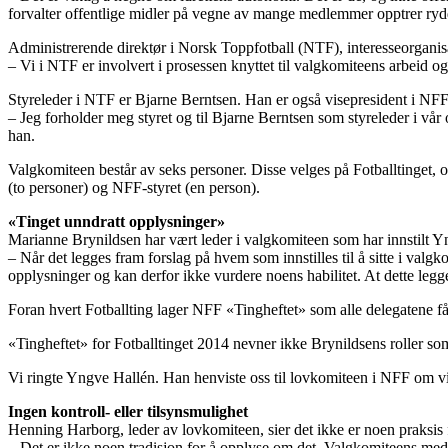
forvalter offentlige midler på vegne av mange medlemmer opptrer ryddig
Administrerende direktør i Norsk Toppfotball (NTF), interesseorganisa
– Vi i NTF er involvert i prosessen knyttet til valgkomiteens arbeid 
Styreleder i NTF er Bjarne Berntsen. Han er også visepresident i NFF
– Jeg forholder meg styret og til Bjarne Berntsen som styreleder i vår 
han.
Valgkomiteen består av seks personer. Disse velges på Fotballtinget, o
(to personer) og NFF-styret (en person).
«Tinget unndratt opplysninger»
Marianne Brynildsen har vært leder i valgkomiteen som har innstilt Yn
– Når det legges fram forslag på hvem som innstilles til å sitte i valg
opplysninger og kan derfor ikke vurdere noens habilitet. At dette legge
Foran hvert Fotballting lager NFF «Tingheftet» som alle delegatene får
«Tingheftet» for Fotballtinget 2014 nevner ikke Brynildsens roller so
Vi ringte Yngve Hallén. Han henviste oss til lovkomiteen i NFF om vi 
Ingen kontroll- eller tilsynsmulighet
Henning Harborg, leder av lovkomiteen, sier det ikke er noen praksis
– Det er ikke noen tradisjon for å opplyse om det. Valgkomiteens medle