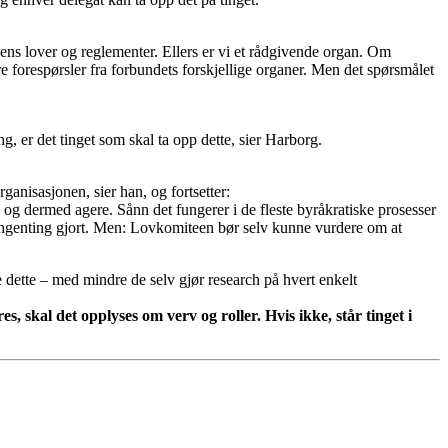
llens lover og reglementer. Ellers er vi et rådgivende organ. Om
e forespørsler fra forbundets forskjellige organer. Men det spørsmålet
g, er det tinget som skal ta opp dette, sier Harborg.
ganisasjonen, sier han, og fortsetter:
 og dermed agere. Sånn det fungerer i de fleste byråkratiske prosesser
r ingenting gjort. Men: Lovkomiteen bør selv kunne vurdere om at
 dette – med mindre de selv gjør research på hvert enkelt
 skal det opplyses om verv og roller. Hvis ikke, står tinget i