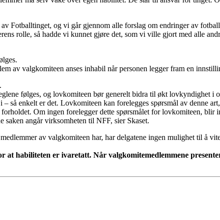
en av Fotballtinget, og vi går gjennom alle forslag om endringer av fotba
ns rolle, så hadde vi kunnet gjøre det, som vi ville gjort med alle andr
ølges.
lem av valgkomiteen anses inhabil når personen legger fram en innstillin
.
lene følges, og lovkomiteen bør generelt bidra til økt lovkyndighet i or
i – så enkelt er det. Lovkomiteen kan forelegges spørsmål av denne art,
e forholdet. Om ingen forelegger dette spørsmålet for lovkomiteen, bli
ne saken angår virksomheten til NFF, sier Skaset.
medlemmer av valgkomiteen har, har delgatene ingen mulighet til å vite
 at habiliteten er ivaretatt. Når valgkomitemedlemmene presenteres,