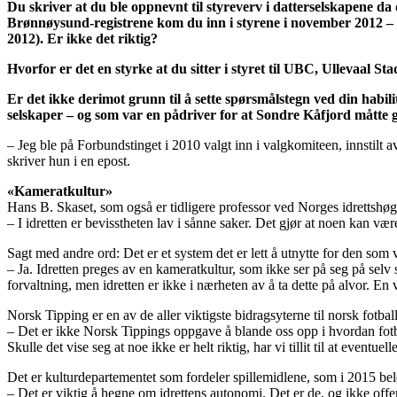
Du skriver at du ble oppnevnt til styreverv i datterselskapene da 
Brønnøysund-registrene kom du inn i styrene i november 2012 – 
2012). Er ikke det riktig?
Hvorfor er det en styrke at du sitter i styret til UBC, Ullevaal S
Er det ikke derimot grunn til å sette spørsmålstegn ved din habilit
selskaper – og som var en pådriver for at Sondre Kåfjord måtte 
– Jeg ble på Forbundstinget i 2010 valgt inn i valgkomiteen, innstilt a
skriver hun i en epost.
«Kameratkultur»
Hans B. Skaset, som også er tidligere professor ved Norges idrettshøgsk
– I idretten er bevisstheten lav i sånne saker. Det gjør at noen kan vær
Sagt med andre ord: Det er et system det er lett å utnytte for den som v
– Ja. Idretten preges av en kameratkultur, som ikke ser på seg på selv s
forvaltning, men idretten er ikke i nærheten av å ta dette på alvor. E
Norsk Tipping er en av de aller viktigste bidragsyterne til norsk fotb
– Det er ikke Norsk Tippings oppgave å blande oss opp i hvordan fotball
Skulle det vise seg at noe ikke er helt riktig, har vi tillit til at even
Det er kulturdepartementet som fordeler spillemidlene, som i 2015 belø
– Det er viktig å hegne om idrettens autonomi. Det er de, og ikke off