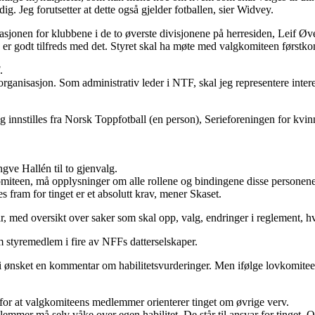
. Jeg forutsetter at dette også gjelder fotballen, sier Widvey.
sjonen for klubbene i de to øverste divisjonene på herresiden, Leif Øve
og er godt tilfreds med det. Styret skal ha møte med valgkomiteen førs
.
organisasjon. Som administrativ leder i NTF, skal jeg representere inter
g innstilles fra Norsk Toppfotball (en person), Serieforeningen for kvin
gve Hallén til to gjenvalg.
komiteen, må opplysninger om alle rollene og bindingene disse personene m
s fram for tinget er et absolutt krav, mener Skaset.
, med oversikt over saker som skal opp, valg, endringer i reglement, hv
m styremedlem i fire av NFFs datterselskaper.
ønsket en kommentar om habilitetsvurderinger. Men ifølge lovkomiteens 
 for at valgkomiteens medlemmer orienterer tinget om øvrige verv.
mmer må selv våke over egen habilitet. De står til ansvar for tinget. O