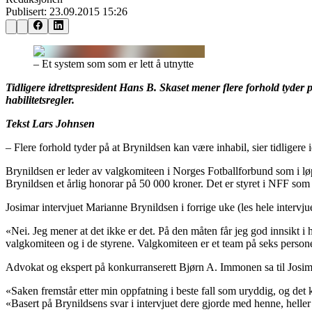
Publisert:
23.09.2015 15:26
– Et system som som er lett å utnytte
Tidligere idrettspresident Hans B. Skaset mener flere forhold tyder
habilitetsregler.
Tekst Lars Johnsen
– Flere forhold tyder på at Brynildsen kan være inhabil, sier tidliger
Brynildsen er leder av valgkomiteen i Norges Fotballforbund som i løpe
Brynildsen et årlig honorar på 50 000 kroner. Det er styret i NFF som 
Josimar intervjuet Marianne Brynildsen i forrige uke (les hele intervju
«Nei. Jeg mener at det ikke er det. På den måten får jeg god innsikt i 
valgkomiteen og i de styrene. Valgkomiteen er et team på seks persone
Advokat og ekspert på konkurranserett Bjørn A. Immonen sa til Josimar 
«Saken fremstår etter min oppfatning i beste fall som uryddig, og det 
«Basert på Brynildsens svar i intervjuet dere gjorde med henne, heller 