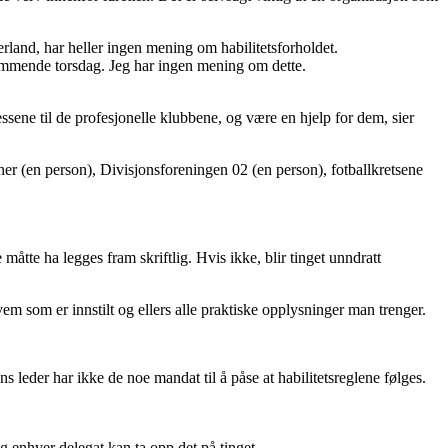
rland, har heller ingen mening om habilitetsforholdet.
tkommende torsdag. Jeg har ingen mening om dette.
essene til de profesjonelle klubbene, og være en hjelp for dem, sier
ner (en person), Divisjonsforeningen 02 (en person), fotballkretsene
åtte ha legges fram skriftlig. Hvis ikke, blir tinget unndratt
em som er innstilt og ellers alle praktiske opplysninger man trenger.
leder har ikke de noe mandat til å påse at habilitetsreglene følges.
g enhver delegat kan ta opp det på tinget.