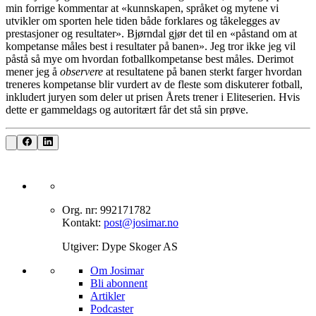
min forrige kommentar at «kunnskapen, språket og mytene vi
utvikler om sporten hele tiden både forklares og tåkelegges av
prestasjoner og resultater». Bjørndal gjør det til en «påstand om at
kompetanse måles best i resultater på banen». Jeg tror ikke jeg vil
påstå så mye om hvordan fotballkompetanse best måles. Derimot
mener jeg å
observere
at resultatene på banen sterkt farger hvordan
treneres kompetanse blir vurdert av de fleste som diskuterer fotball,
inkludert juryen som deler ut prisen Årets trener i Eliteserien. Hvis
dette er gammeldags og autoritært får det stå sin prøve.
Org. nr: 992171782
Kontakt:
post@josimar.no
Utgiver: Dype Skoger AS
Om J‌osimar ‍ ​‍​‍‌‍
Bli abonnent​​​​‌ ‍ ​‍​‍‌‍ ‌ ​‍‌‍‍‌‌‍‌ ‌‍‍‌‌‍ ‍​‍​‍​ ‍‍​‍​‍‌ ​ ‌‍​‌‌‍ ‍‌‍‍‌‌ ‌​‌ ‍‌​‍ ‍‌‍‍‌‌‍ ​‍​‍​‍ ​​‍​‍‌‍‍​‌ ​‍‌‍‌‌‌‍‌‍​‍​‍​ ‍‍​‍​‍‌‍‍​‌ ‌​‌ ‌​‌ ​​‌ ​ ​ ‍‍​‍ ​‍ ‌‍‌‌‌‍‌​‌‍‍‌‌ ‌​​‍ ‍‌‍‍‌‌‍‌​‌‍​‌‌‍‌ ‌ ​‍‌‍​‌‌‍ ‍‌‍‍‍‌‍​‌‌‍ ‍‌ ​ ‌‍‌‌‌‍ ‍​‍ ‍‌‍​ ‌‍ ‌‍ ‌​‍ ‌‍‍‌‌‍ ‍‌ ‌​‌‍‌‌‌‍ ‍‌ ‌​​‍ ‌‍‌‌‌‍‌​‌‍‍‌‌ ‌​​‍ ‌‍ ‌‌‍ ‌‍‌​‌‍‌‌​ ‌‌ ​​‌ ​‍‌‍‌‌‌ ​ ‌‍‌‌‌‍ ‍‌ ‌​‌‍​‌‌ ‌​‌‍‍‌‌‍ ‌‍ ‍​ ‍ ‌‍‍‌‌‍‌​​ ‌‌‍‌‍‌‍ ‌‍ ‌ ‌​‌‍‌‌‌ ​‍​ ‍ ‌ ‌​‌ ‍‌‌ ​​‌‍‌‌​ ‌‌‍‌‍‌‍ ‌‍ ‌ ‌​‌‍‌‌‌ ​‍​ ‍ ‌ ​​‌‍​‌‌ ‌​‌‍‍​​ ‌‌‍​ ‌‍ ‌‍ ​‌ ‌‌‌‍ ‌‌‍ ‍‌ ​ ​‍‌‌​ ‌‌‌​​‍‌‌ ‌‍‍ ‌‍‌‌‌ ‍‌​‍‌‌​ ​ ‌​‌​​‍‌‌​ ​ ‌​‌​​‍‌‌​ ​‍​ ​‍‌‍​‍​ ‍‌‌‍​ ‌‍‌‍‌‍​ ​ ​‌​ ‌​‌‍​‍‌‍‌‍​ ‍​​ ‌‌‌‍​‍​‍‌‌​ ​‍​ ​‍​‍‌‌​ ‌‌‌​‌​​‍ ‍‌‍​ ‌‍ ‌‍ ​‌ ‌‌‌‍ ‌‌‍ ‍‌​‍‌‌ ‌​‌‍‌‌‌‍ ‌‌ ​ ​‍‌‌​ ‌‌‌​​‍‌‌ ‌‍‍ ‌‍‌‌‌ ‍‌​‍‌‌​ ​ ‌​‌​​‍‌‌​ ​ ‌​‌​​‍‌‌​ ​‍​ ​‍‌‍​‌‌‍‌‍​ ‌‍​ ‌​‌‍‌‌​ ‍‌‌‍‌​‌‍​‍​ ‌ ‌‍​‌​ ‌ ​ ​​​‍‌‌​ ​‍​ ​‍​‍‌‌​ ‌‌‌​‌​​‍ ‍‌‍‍‌‌ ‌​‌‍‌‌‌‍ ‌‌ ​ ​‍‌‌​ ‌‌‌​​‍‌‌ ‌‍‍ ‌‍‌‌‌ ‍‌​‍‌‌​ ​ ‌​‌​​‍‌‌​ ​ ‌​‌​​‍‌‌​ ​‍​ ​‍‌‍‌‌‌‍​‌‌‍‌‌​ ‌‍‌‍​‍‌‍‌‌‌‍‌‌‌‍‌‍‌‍​‍​ ‍​​ ​ ​ ​ ​‍‌‌​ ​‍​ ​‍​‍‌‌​ ‌‌‌​‌​​‍ ‍‌‍ ​‌‍​‌‌‍​‍‌‍‌‌‌‍ ​​ ‌‍​‍‌‍​‌‌ ​ ‌‍‌‌‌‌‌‌‌ ​‍‌‍ ​​ ‌‌‍‍​‌ ‌​‌ ‌​‌ ​​‌ ​ ​‍‌‌​ ​ ‌​​‌​‍‌‌​ ​‍‌​‌‍​‍‌‌​ ​‍‌​‌‍‌‍‌‌‌‍‌​‌‍‍‌‌ ‌​​‍ ‍‌‍‍‌‌‍‌​‌‍​‌‌‍‌ ‌ ​‍‌‍​‌‌‍ ‍‌‍‍‍‌‍​‌‌‍ ‍‌ ​ ‌‍‌‌‌‍ ‍​‍ ‍‌‍​ ‌‍ ‌‍ ‌​‍‌‍‌‍‍‌‌‍‌​​ ‌‌‍‌‍‌‍ ‌‍ ‌ ‌​‌‍‌‌‌ ​‍​‍‌‍‌ ‌​‌ ‍‌‌ ​​‌‍‌‌​ ‌‌‍‌‍‌‍ ‌‍ ‌ ‌​‌‍‌‌‌ ​‍​‍‌‍‌ ​​‌‍​‌‌ ‌​‌‍‍​​ ‌‌‍​ ‌‍ ‌‍ ​‌ ‌‌‌‍ ‌‌‍ ‍‌ ​ ​‍‌‌​ ‌‌‌​​‍‌‌ ‌‍‍ ‌‍‌‌‌ ‍‌​‍‌‌​ ​ ‌​‌​​‍‌‌​ ​ ‌​‌​​‍‌‌​ ​‍​ ​‍‌‍​‍​ ‍‌‌‍​ ‌‍‌‍‌‍​ ​ ​‌​ ‌​‌‍​‍‌‍‌‍​ ‍​​ ‌‌‌‍​‍​‍‌‌​ ​‍​ ​‍​‍‌‌​ ‌‌‌​‌​​‍ ‍‌‍​ ‌‍ ‌‍ ​‌ ‌‌‌‍ ‌‌‍ ‍‌​‍‌‌ ‌​‌‍‌‌‌‍ ‌‌ ​ ​‍‌‌​ ‌‌‌​​‍‌‌ ‌‍‍ ‌‍‌‌‌ ‍‌​‍‌‌​ ​ ‌​‌​​‍‌‌​ ​ ‌​‌​​‍‌‌​ ​‍​ ​‍‌‍​‌‌‍‌‍​ ‌‍​ ‌​‌‍‌‌​ ‍‌‌‍‌​‌‍​‍​ ‌ ‌‍​‌​ ‌ ​ ​​​‍‌‌​ ​‍​ ​‍​‍‌‌​ ‌‌‌​‌​​‍ ‍‌‍‍‌‌ ‌​‌‍‌‌‌‍ ‌‌ ​ ​‍‌‌​ ‌‌‌​​‍‌‌ ‌‍‍ ‌‍‌‌‌ ‍‌​‍‌‌​ ​ ‌​‌​​‍‌‌​ ​ ‌​‌​​‍‌‌​ ​‍​ ​‍‌‍‌‌‌‍​‌‌‍‌‌​ ‌‍‌‍​‍‌‍‌‌‌‍‌‌‌‍‌‍‌‍​‍​ ‍​​ ​ ​ ​ ​‍‌‌​ ​‍​ ​‍​‍‌‌​ ‌‌‌​‌​​‍ ‍‌‍ ​‌‍​‌‌‍​‍‌‍‌‌‌‍ ​​‍‌‍‌ ​​‌‍‌‌‌ ​‍‌ ​ ‌ ​​‌‍‌‌‌‍​ ‌ ‌​‌‍‍‌‌ ‌‍‌‍‌‌​ ‌‌ ​​‌ ‌‌‌‍​‍‌‍ ​‌‍‍‌‌ ​ ‌‍‍​‌‍‌‌‌‍‌​​‍​‍‌ ‌
Artikler
Podcaster