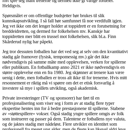
fort spre seg blant trenerne og dermed ikke gi varige fordeler.
Heldigvis.
Spørsmålet er om offentlige budsjetter bør brukes til slik
kunnskapsutvikling. I så fall bør samfunnet få noe verdifullt igjen.
Jeg vet ikke om det lenger holder at toppidrett er en forutsetning for
breddeidretten, og dermed for folkehelsen mv. Kanskje har
toppidretten mer blitt en trussel mot folkehelsen, slik bl.a. Finn
Skårderud nylig har påpekt.
Jeg tror dessuten fotballen har det ved seg at selv om den kvantitativt
stadig går framover (fysisk, tempomessig mv.) går det ikke
nødvendigvis på samme måte med opplevelsen, verken for spillerne
eller publikum. En fotballkamp anno 2021 er ikke nødvendigvis en
større opplevelse enn en fra 1980. Jeg skjønner at trenere kan være
uenig i dette, men fotballen er tross alt ikke til for trenerne. Hvis mitt
resonnement er riktig må vi spørre om det er etisk forsvarlig å
investere så mye i spillets utvikling, også akademisk.
Private investeringer (TV og sponsorer) har ført til en
profesjonalisering som viser seg i form av at stadig flere typer
ekspertise hentes inn for å bedre prestasjonene til spillerne. Stabene
av «støttespillere» vokser. Også stadig yngre spillere omgis av folk
som instruerer og passer på dem. Talentene er fotballens nye valuta,
og de jaktes stadig mer nådeløst. Flere utvikler en identitet som
profesjonell fra meget ung alder, men de fleste kan likevel aldri leve