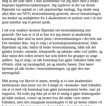
meg ta det siste først. I min kommentar var jeg nøye med å bruke
begrepet
topptrenerutdanningen
. Jeg opplever at det var denne
Bjørndal var opptatt av i sitt opprinnelige innlegg. Jeg uttalte meg
altså ikke om NFFs trenerutdanning generelt, utover betraktningen
om ønsket og muligheten for å akademisere en praksis som i så stor
grad unndrar seg et presist språk.
I sitt svar snakker derimot Bjørndal om trenerutdanning mer
generelt. Det kan se ut til at han tror jeg mener at akademisk
kunnskap ikke skal ha noen plass i trenerutdanningen i det hele tatt.
Det stemmer ikke. Jeg er enig i at kunnskapsinstitusjonene, både
Bjørndals og min, bidrar til bedre trenerutdanning, både når det
gjelder fysiske, mentale, relasjonelle og taktiske sider ved spillet, og
ikke minst den rollen trenere har som ledere for grupper av unge
spillere. Jeg er enig i at slik kunnskap kan gjøre fotballen både mer
effektiv, etisk og meningsfull, på og utenfor banen. Den hører
hjemme på alle nivåer i trenerutdanningen, og gjør den mer
meningsfull.
Mitt poeng var likevel et annet, nemlig at vi som akademiske
institusjoner skal passe oss for å inngå en «kontrakt» med fotballen
om at vi med vår kunnskap kan gjøre prestasjonene bedre, især på
toppnivå. Nå tviler jeg ikke på at det er mulig å gjøre doktorgrader
på både innkast, corner og nesten hva det måtte være innen
fotballen, men den marginale kunnskapen vi får på denne måten vil