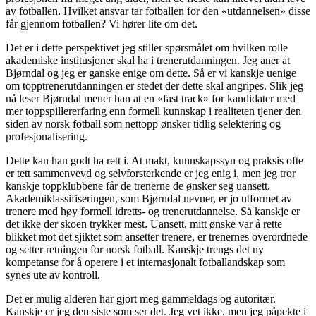
av fotballen. Hvilket ansvar tar fotballen for den «utdannelsen» disse
får gjennom fotballen? Vi hører lite om det.
Det er i dette perspektivet jeg stiller spørsmålet om hvilken rolle
akademiske institusjoner skal ha i trenerutdanningen. Jeg aner at
Bjørndal og jeg er ganske enige om dette. Så er vi kanskje uenige
om topptrenerutdanningen er stedet der dette skal angripes. Slik jeg
nå leser Bjørndal mener han at en «fast track» for kandidater med
mer toppspillererfaring enn formell kunnskap i realiteten tjener den
siden av norsk fotball som nettopp ønsker tidlig selektering og
profesjonalisering.
Dette kan han godt ha rett i. At makt, kunnskapssyn og praksis ofte
er tett sammenvevd og selvforsterkende er jeg enig i, men jeg tror
kanskje toppklubbene får de trenerne de ønsker seg uansett.
Akademiklassifiseringen, som Bjørndal nevner, er jo utformet av
trenere med høy formell idretts- og trenerutdannelse. Så kanskje er
det ikke der skoen trykker mest. Uansett, mitt ønske var å rette
blikket mot det sjiktet som ansetter trenere, er trenernes overordnede
og setter retningen for norsk fotball. Kanskje trengs det ny
kompetanse for å operere i et internasjonalt fotballandskap som
synes ute av kontroll.
Det er mulig alderen har gjort meg gammeldags og autoritær.
Kanskje er jeg den siste som ser det. Jeg vet ikke, men jeg påpekte i