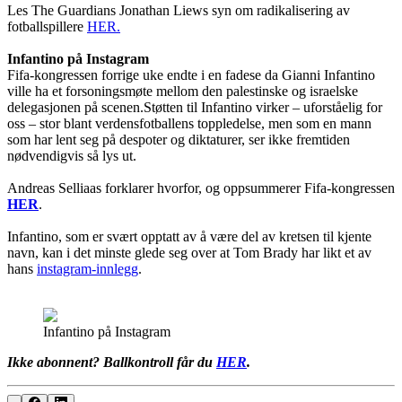
Les The Guardians Jonathan Liews syn om radikalisering av
fotballspillere
HER.
Infantino på Instagram
Fifa-kongressen forrige uke endte i en fadese da Gianni Infantino
ville ha et forsoningsmøte mellom den palestinske og israelske
delegasjonen på scenen.Støtten til Infantino virker – uforståelig for
oss – stor blant verdensfotballens toppledelse, men som en mann
som har lent seg på despoter og diktaturer, ser ikke fremtiden
nødvendigvis så lys ut.
Andreas Selliaas forklarer hvorfor, og oppsummerer Fifa-kongressen
HER
.
Infantino, som er svært opptatt av å være del av kretsen til kjente
navn, kan i det minste glede seg over at Tom Brady har likt et av
hans
instagram-innlegg
.
Infantino på Instagram
Ikke abonnent? Ballkontroll får du
HER
.