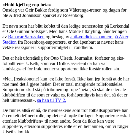
«Hold kjeft og rop heia»
Onsdag var Geir Bakke ferdig som Vålerenga-trener, og dagen før
ble Alfred Johansson sparket av Rosenborg.
Ett navn som har blitt koblet til den ledige trenerstolen på Lerkendal
er Ole Gunnar Solskjær. Med hans Molde-tilknyting, håndteringen
av
Babacar Sarr-saken
og beslag av
anti-voldtekstsbannere på Aker
Stadion
fra Rosenborg-supportere, er det åpenbart at navnet hans
vekke reaksjoner i supportermiljøet i Trondheim.
Det er helt uforståelig for Otto Ulseth. Journalist, forfatter og eks-
fotballtrener Ulseth, som var Drillos assistent da han var
landslagssjef for Irak, mener supporterne ikke forstår rollen sin.
«Nei, [reaksjonene] kan jeg ikke forstå. Ikke kan jeg forstå at de har
noe med det å gjøre heller. Det er total manglende rolleforståelse.
Supporterne skal stå på tribunen og rope ‘heia’, så skal de etterlate
klubbdriften til de som er valgt og forhåpentligvis kan det, så det er
helt uinteressant»,
sa han til TV 2.
De finnes altså ennå, de menneskene som tror fotballsupportere har
én enkelt definert rolle, og det er å brøle for laget. Supporterne «skal
etterlate klubbdriften» til noen andre. Som da ikke kan være
supportere, ettersom supporteres rolle er en helt annen, om vi følger
Ulseths logikk.