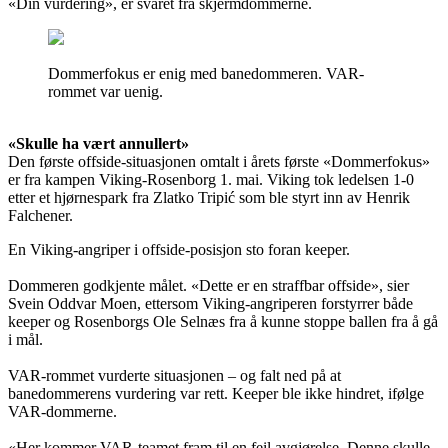
«Din vurdering», er svaret fra skjermdommerne.
Dommerfokus er enig med banedommeren. VAR-
rommet var uenig.
«Skulle ha vært annullert»
Den første offside-situasjonen omtalt i årets første «Dommerfokus»
er fra kampen Viking-Rosenborg 1. mai. Viking tok ledelsen 1-0
etter et hjørnespark fra Zlatko Tripić som ble styrt inn av Henrik
Falchener.
En Viking-angriper i offside-posisjon sto foran keeper.
Dommeren godkjente målet. «Dette er en straffbar offside», sier
Svein Oddvar Moen, ettersom Viking-angriperen forstyrrer både
keeper og Rosenborgs Ole Selnæs fra å kunne stoppe ballen fra å gå
i mål.
VAR-rommet vurderte situasjonen – og falt ned på at
banedommerens vurdering var rett. Keeper ble ikke hindret, ifølge
VAR-dommerne.
«Her kommer VAR-teamet fram til en feil avgjørelse. Denne skulle