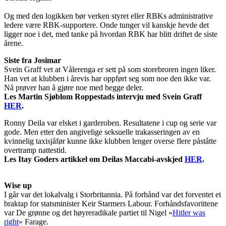
Og med den logikken bør verken styret eller RBKs administrative
ledere være RBK-supportere. Onde tunger vil kanskje hevde det
ligger noe i det, med tanke på hvordan RBK har blitt driftet de siste
årene.
Siste fra Josimar
Svein Graff vet at Vålerenga er sett på som storebroren ingen liker.
Han vet at klubben i årevis har oppført seg som noe den ikke var.
Nå prøver han å gjøre noe med begge deler.
Les Martin Sjøblom Roppestads intervju med Svein Graff
HER
.
Ronny Deila var elsket i garderoben. Resultatene i cup og serie var
gode. Men etter den angivelige seksuelle trakasseringen av en
kvinnelig taxisjåfør kunne ikke klubben lenger overse flere påståtte
overtramp nattestid.
Les Itay Goders artikkel om Deilas Maccabi-avskjed
HER
.
Wise up
I går var det lokalvalg i Storbritannia. På forhånd var det forventet et
braktap for statsminister Keir Starmers Labour. Forhåndsfavorittene
var De grønne og det høyreradikale partiet til Nigel «
Hitler was
right
» Farage.