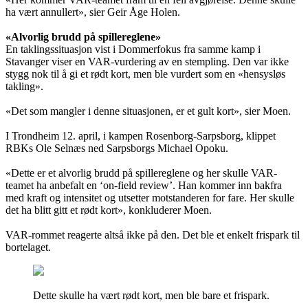
ha vært annullert», sier Geir Åge Holen.
«Alvorlig brudd på spillereglene»
En taklingssituasjon vist i Dommerfokus fra samme kamp i
Stavanger viser en VAR-vurdering av en stempling. Den var ikke
stygg nok til å gi et rødt kort, men ble vurdert som en «hensysløs
takling».
«Det som mangler i denne situasjonen, er et gult kort», sier Moen.
I Trondheim 12. april, i kampen Rosenborg-Sarpsborg, klippet
RBKs Ole Selnæs ned Sarpsborgs Michael Opoku.
«Dette er et alvorlig brudd på spillereglene og her skulle VAR-
teamet ha anbefalt en ‘on-field review’. Han kommer inn bakfra
med kraft og intensitet og utsetter motstanderen for fare. Her skulle
det ha blitt gitt et rødt kort», konkluderer Moen.
VAR-rommet reagerte altså ikke på den. Det ble et enkelt frispark til
bortelaget.
Dette skulle ha vært rødt kort, men ble bare et frispark.