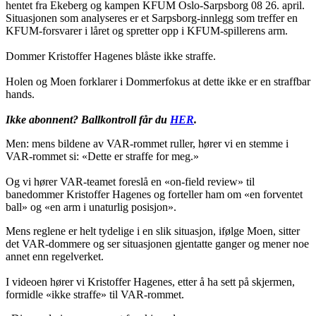
hentet fra Ekeberg og kampen KFUM Oslo-Sarpsborg 08 26. april.
Situasjonen som analyseres er et Sarpsborg-innlegg som treffer en
KFUM-forsvarer i låret og spretter opp i KFUM-spillerens arm.
Dommer Kristoffer Hagenes blåste ikke straffe.
Holen og Moen forklarer i Dommerfokus at dette ikke er en straffbar
hands.
Ikke abonnent? Ballkontroll får du
HER
.
Men: mens bildene av VAR-rommet ruller, hører vi en stemme i
VAR-rommet si: «Dette er straffe for meg.»
Og vi hører VAR-teamet foreslå en «on-field review» til
banedommer Kristoffer Hagenes og forteller ham om «en forventet
ball» og «en arm i unaturlig posisjon».
Mens reglene er helt tydelige i en slik situasjon, ifølge Moen, sitter
det VAR-dommere og ser situasjonen gjentatte ganger og mener noe
annet enn regelverket.
I videoen hører vi Kristoffer Hagenes, etter å ha sett på skjermen,
formidle «ikke straffe» til VAR-rommet.