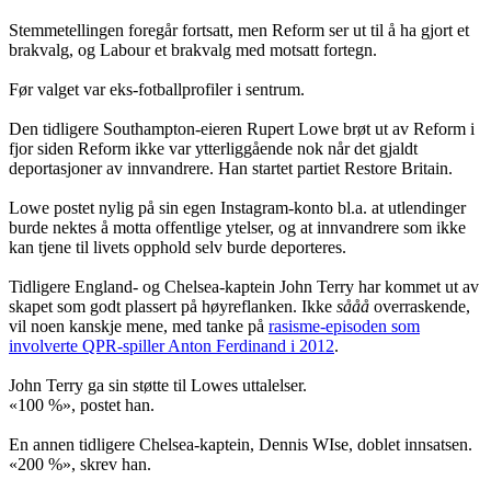
Stemmetellingen foregår fortsatt, men Reform ser ut til å ha gjort et
brakvalg, og Labour et brakvalg med motsatt fortegn.
Før valget var eks-fotballprofiler i sentrum.
Den tidligere Southampton-eieren Rupert Lowe brøt ut av Reform i
fjor siden Reform ikke var ytterliggående nok når det gjaldt
deportasjoner av innvandrere. Han startet partiet Restore Britain.
Lowe postet nylig på sin egen Instagram-konto bl.a. at utlendinger
burde nektes å motta offentlige ytelser, og at innvandrere som ikke
kan tjene til livets opphold selv burde deporteres.
Tidligere England- og Chelsea-kaptein John Terry har kommet ut av
skapet som godt plassert på høyreflanken.
Ikke
sååå
overraskende,
vil noen kanskje mene, med tanke på
rasisme-episoden som
involverte QPR-spiller Anton Ferdinand i 2012
.
John Terry ga sin støtte til Lowes uttalelser.
«100 %», postet han.
En annen tidligere Chelsea-kaptein, Dennis WIse, doblet innsatsen.
«200 %», skrev han.