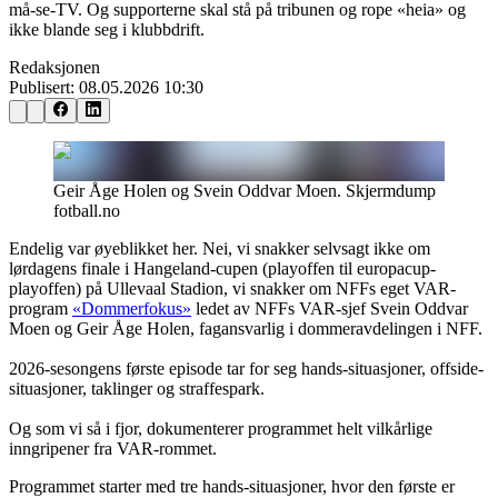
må-se-TV. Og supporterne skal stå på tribunen og rope «heia» og
ikke blande seg i klubbdrift.
Redaksjonen
Publisert:
08.05.2026 10:30
Geir Åge Holen og Svein Oddvar Moen. Skjermdump
fotball.no
Endelig var øyeblikket her. Nei, vi snakker selvsagt ikke om
lørdagens finale i Hangeland-cupen (playoffen til europacup-
playoffen) på Ullevaal Stadion, vi snakker om NFFs eget VAR-
program
«Dommerfokus»
ledet av NFFs VAR-sjef Svein Oddvar
Moen og Geir Åge Holen, fagansvarlig i dommeravdelingen i NFF.
2026-sesongens første episode tar for seg hands-situasjoner, offside-
situasjoner, taklinger og straffespark.
Og som vi så i fjor, dokumenterer programmet helt vilkårlige
inngripener fra VAR-rommet.
Programmet starter med tre hands-situasjoner, hvor den første er